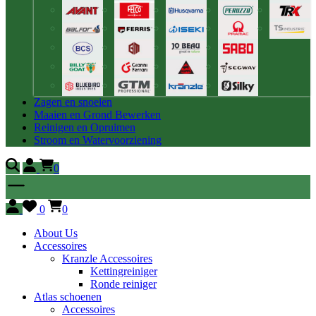
Zagen en snoeien
Maaien en Grond Bewerken
Reinigen en Opruimen
Stroom en Watervoorziening
0
0
0
About Us
Accessoires
Kranzle Accessoires
Kettingreiniger
Ronde reiniger
Atlas schoenen
Accessoires