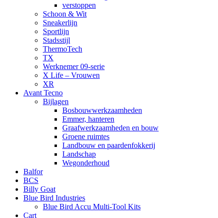
verstoppen
Schoon & Wit
Sneakerlijn
Sportlijn
Stadsstijl
ThermoTech
TX
Werknemer 09-serie
X Life – Vrouwen
XR
Avant Tecno
Bijlagen
Bosbouwwerkzaamheden
Emmer, hanteren
Graafwerkzaamheden en bouw
Groene ruimtes
Landbouw en paardenfokkerij
Landschap
Wegonderhoud
Balfor
BCS
Billy Goat
Blue Bird Industries
Blue Bird Accu Multi-Tool Kits
Cart