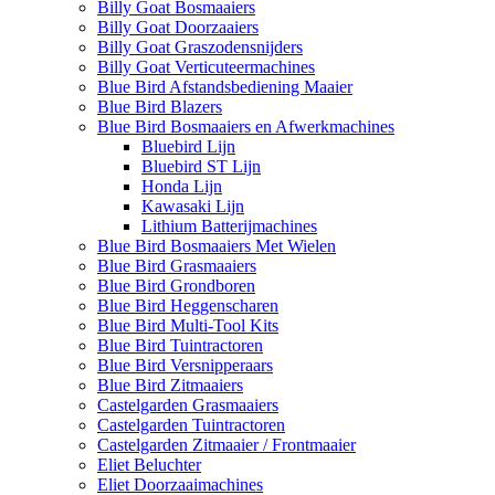
Billy Goat Bosmaaiers
Billy Goat Doorzaaiers
Billy Goat Graszodensnijders
Billy Goat Verticuteermachines
Blue Bird Afstandsbediening Maaier
Blue Bird Blazers
Blue Bird Bosmaaiers en Afwerkmachines
Bluebird Lijn
Bluebird ST Lijn
Honda Lijn
Kawasaki Lijn
Lithium Batterijmachines
Blue Bird Bosmaaiers Met Wielen
Blue Bird Grasmaaiers
Blue Bird Grondboren
Blue Bird Heggenscharen
Blue Bird Multi-Tool Kits
Blue Bird Tuintractoren
Blue Bird Versnipperaars
Blue Bird Zitmaaiers
Castelgarden Grasmaaiers
Castelgarden Tuintractoren
Castelgarden Zitmaaier / Frontmaaier
Eliet Beluchter
Eliet Doorzaaimachines