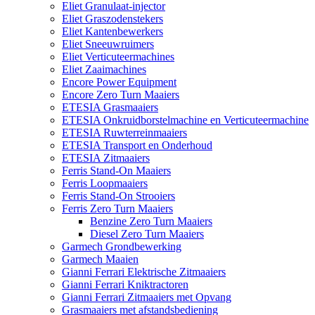
Eliet Granulaat-injector
Eliet Graszodenstekers
Eliet Kantenbewerkers
Eliet Sneeuwruimers
Eliet Verticuteermachines
Eliet Zaaimachines
Encore Power Equipment
Encore Zero Turn Maaiers
ETESIA Grasmaaiers
ETESIA Onkruidborstelmachine en Verticuteermachine
ETESIA Ruwterreinmaaiers
ETESIA Transport en Onderhoud
ETESIA Zitmaaiers
Ferris Stand-On Maaiers
Ferris Loopmaaiers
Ferris Stand-On Strooiers
Ferris Zero Turn Maaiers
Benzine Zero Turn Maaiers
Diesel Zero Turn Maaiers
Garmech Grondbewerking
Garmech Maaien
Gianni Ferrari Elektrische Zitmaaiers
Gianni Ferrari Kniktractoren
Gianni Ferrari Zitmaaiers met Opvang
Grasmaaiers met afstandsbediening