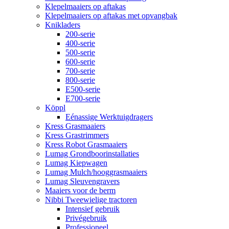
Klepelmaaiers op aftakas
Klepelmaaiers op aftakas met opvangbak
Knikladers
200-serie
400-serie
500-serie
600-serie
700-serie
800-serie
E500-serie
E700-serie
Köppl
Eénassige Werktuigdragers
Kress Grasmaaiers
Kress Grastrimmers
Kress Robot Grasmaaiers
Lumag Grondboorinstallaties
Lumag Kiepwagen
Lumag Mulch/hooggrasmaaiers
Lumag Sleuvengravers
Maaiers voor de berm
Nibbi Tweewielige tractoren
Intensief gebruik
Privégebruik
Professioneel