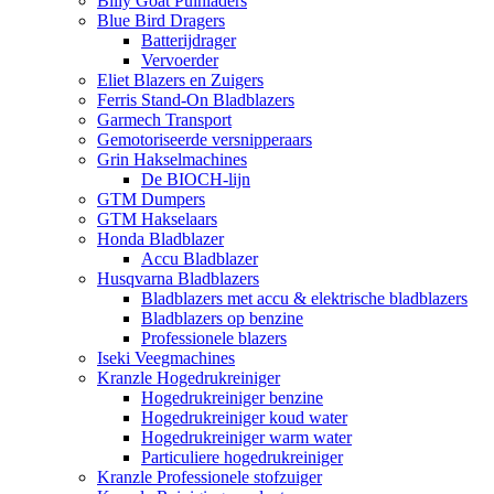
Billy Goat Puinladers
Blue Bird Dragers
Batterijdrager
Vervoerder
Eliet Blazers en Zuigers
Ferris Stand-On Bladblazers
Garmech Transport
Gemotoriseerde versnipperaars
Grin Hakselmachines
De BIOCH-lijn
GTM Dumpers
GTM Hakselaars
Honda Bladblazer
Accu Bladblazer
Husqvarna Bladblazers
Bladblazers met accu & elektrische bladblazers
Bladblazers op benzine
Professionele blazers
Iseki Veegmachines
Kranzle Hogedrukreiniger
Hogedrukreiniger benzine
Hogedrukreiniger koud water
Hogedrukreiniger warm water
Particuliere hogedrukreiniger
Kranzle Professionele stofzuiger