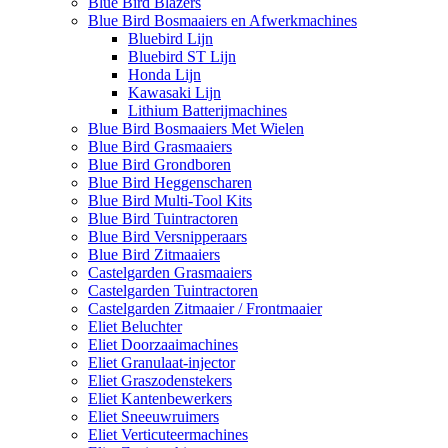
Blue Bird Blazers
Blue Bird Bosmaaiers en Afwerkmachines
Bluebird Lijn
Bluebird ST Lijn
Honda Lijn
Kawasaki Lijn
Lithium Batterijmachines
Blue Bird Bosmaaiers Met Wielen
Blue Bird Grasmaaiers
Blue Bird Grondboren
Blue Bird Heggenscharen
Blue Bird Multi-Tool Kits
Blue Bird Tuintractoren
Blue Bird Versnipperaars
Blue Bird Zitmaaiers
Castelgarden Grasmaaiers
Castelgarden Tuintractoren
Castelgarden Zitmaaier / Frontmaaier
Eliet Beluchter
Eliet Doorzaaimachines
Eliet Granulaat-injector
Eliet Graszodenstekers
Eliet Kantenbewerkers
Eliet Sneeuwruimers
Eliet Verticuteermachines