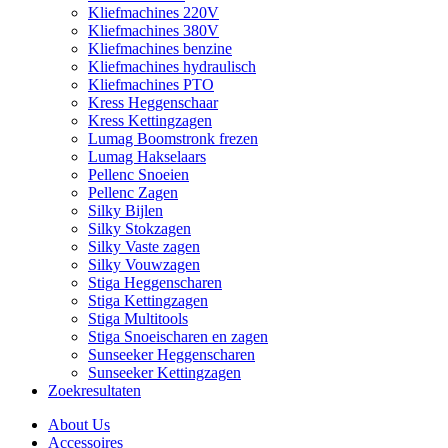
Kliefmachines 220V
Kliefmachines 380V
Kliefmachines benzine
Kliefmachines hydraulisch
Kliefmachines PTO
Kress Heggenschaar
Kress Kettingzagen
Lumag Boomstronk frezen
Lumag Hakselaars
Pellenc Snoeien
Pellenc Zagen
Silky Bijlen
Silky Stokzagen
Silky Vaste zagen
Silky Vouwzagen
Stiga Heggenscharen
Stiga Kettingzagen
Stiga Multitools
Stiga Snoeischaren en zagen
Sunseeker Heggenscharen
Sunseeker Kettingzagen
Zoekresultaten
About Us
Accessoires