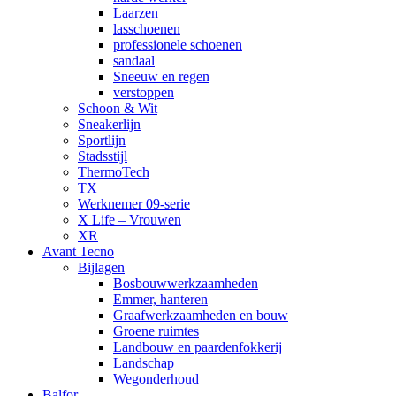
Laarzen
lasschoenen
professionele schoenen
sandaal
Sneeuw en regen
verstoppen
Schoon & Wit
Sneakerlijn
Sportlijn
Stadsstijl
ThermoTech
TX
Werknemer 09-serie
X Life – Vrouwen
XR
Avant Tecno
Bijlagen
Bosbouwwerkzaamheden
Emmer, hanteren
Graafwerkzaamheden en bouw
Groene ruimtes
Landbouw en paardenfokkerij
Landschap
Wegonderhoud
Balfor