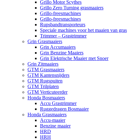
Grillo Motor Scythes
Grillo Zero Turning grasmaaiers
Grillo-freesmachines
Grillo-freesmachines
Rupsbandtransporteurs
Speciale machines voor het maaien van gras
Trimmer – Grastrimmer
Grin Grasmaaiers
Grin Accumaaiers
Grin Benzine Maaiers
Grin Elektrische Maaier met Snoer
Grin Zitmaaiers
GTM Grasmaaiers
GTM Kantensnijders
GTM Rugspuiten
GTM Trilplaten
GTM Verticuteerder
Honda Bosmaaiers
Accu Grastrimmer
Ruggedragen Bosmaaier
Honda Grasmaaiers
Accu-maaier
Benzine maaier
HRD
HRH