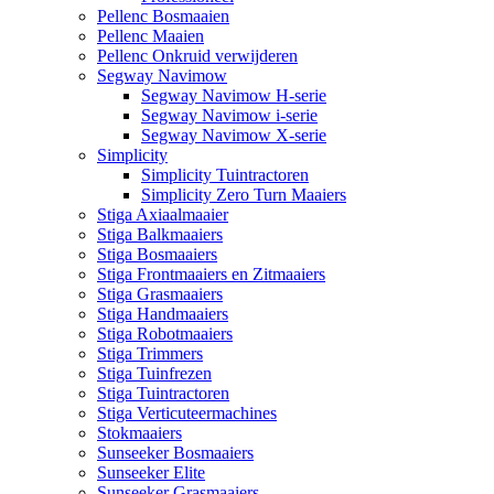
Pellenc Bosmaaien
Pellenc Maaien
Pellenc Onkruid verwijderen
Segway Navimow
Segway Navimow H-serie
Segway Navimow i-serie
Segway Navimow X-serie
Simplicity
Simplicity Tuintractoren
Simplicity Zero Turn Maaiers
Stiga Axiaalmaaier
Stiga Balkmaaiers
Stiga Bosmaaiers
Stiga Frontmaaiers en Zitmaaiers
Stiga Grasmaaiers
Stiga Handmaaiers
Stiga Robotmaaiers
Stiga Trimmers
Stiga Tuinfrezen
Stiga Tuintractoren
Stiga Verticuteermachines
Stokmaaiers
Sunseeker Bosmaaiers
Sunseeker Elite
Sunseeker Grasmaaiers