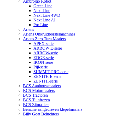
Ambrogio Robot
Green Line
Next Line
Next Line 4WD
Next Line AI
Pro Line
Ariens
Ariens Onkruidborstelmachines
Ariens Zero Turn Maaiers
APEX-serie
ARROW E-serie
ARROW-serie
EDGE-serie
IKON-serie
Pijl-serie
SUMMIT PRO-serie
ZENITH E-serie
ZENITH-serie
BCS Aanbouwmaaiers
BCS Motormaaiers
BCS Tractoren
BCS Tuinfrezen
BCS Zitmaaiers
Benzine-aangedreven klepelmaaiers
Billy Goat Beluchters