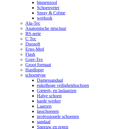
binnenzool
Schoenveter
Spray & Crème
werksok
Alu-Tec
Anatomische structuur
BS-serie
C Tec
Duosoft
Ergo-Med
Flash
Gore-Tex
Groot formaat
Hardloper
schoentype
Damessandaal
enkelhoge veiligheidsschoen
Gieterij- en laslaarzen
Halve schoen
harde werker
Laarzen
lasschoenen
professionele schoenen
sandaal
Sneeuw en regen