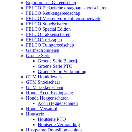
Ergonomisch Gereedschap
FELCO Elektrische draagbare snoeischaren
FELCO Keukengereedschap
FELCO Messen voor ent- en snoeiwerk
FELCO Snoeischaren
FELCO Special Edition
FELCO Takkenscharen
FELCO Trekzagen
FELCO Tuingereedschap
Garmech Snoeien
Groene Serie
Groene Serie Batterij
Groene Serie PTO
Groene Serie Verbranding
GTM Houtklievers
GTM Snoeischaar
GTM Takkenschaar
Honda Accu Kettingzaag
Honda Heggenscharen
Accu Heggenscharen
Honda Versatool
Houtserie
Houtserie PTO
Houtserie Verbranding
Husqvarna Doorslijpmachines