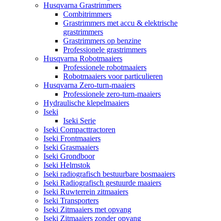
Husqvarna Grastrimmers
Combitrimmers
Grastrimmers met accu & elektrische
grastrimmers
Grastrimmers op benzine
Professionele grastrimmers
Husqvarna Robotmaaiers
Professionele robotmaaiers
Robotmaaiers voor particulieren
Husqvarna Zero-turn-maaiers
Professionele zero-turn-maaiers
Hydraulische klepelmaaiers
Iseki
Iseki Serie
Iseki Compacttractoren
Iseki Frontmaaiers
Iseki Grasmaaiers
Iseki Grondboor
Iseki Helmstok
Iseki radiografisch bestuurbare bosmaaiers
Iseki Radiografisch gestuurde maaiers
Iseki Ruwterrein zitmaaiers
Iseki Transporters
Iseki Zitmaaiers met opvang
Iseki Zitmaaiers zonder opvang