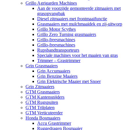
Grillo Agrigarden Machines
Aan de voorzijde gemonteerde zitmaaiers met
grasopvangbak
Diesel zitmaaiers met frontmaaifunctie
Grasmaaiers met mulchmaaidek en zij-uitworp
Grillo Motor Scythes
Grillo Zero Turning grasmaaiers
Grillo-freesmachines
Grillo-freesmachines
Rupsbandtransporteurs
Speciale machines voor het maaien van gras
Trimmer – Grastrimmer
Grin Grasmaaiers
Grin Accumaaiers
Grin Benzine Maaiers
Grin Elektrische Maaier met Snoer
Grin Zitmaaiers
GTM Grasmaaiers
GTM Kantensnijders
GTM Rugspuiten
GTM Trilplaten
GTM Verticuteerder
Honda Bosmaaiers
Accu Grastrimmer
Ruggedragen Bosmaaier