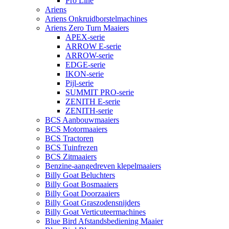
Pro Line
Ariens
Ariens Onkruidborstelmachines
Ariens Zero Turn Maaiers
APEX-serie
ARROW E-serie
ARROW-serie
EDGE-serie
IKON-serie
Pijl-serie
SUMMIT PRO-serie
ZENITH E-serie
ZENITH-serie
BCS Aanbouwmaaiers
BCS Motormaaiers
BCS Tractoren
BCS Tuinfrezen
BCS Zitmaaiers
Benzine-aangedreven klepelmaaiers
Billy Goat Beluchters
Billy Goat Bosmaaiers
Billy Goat Doorzaaiers
Billy Goat Graszodensnijders
Billy Goat Verticuteermachines
Blue Bird Afstandsbediening Maaier