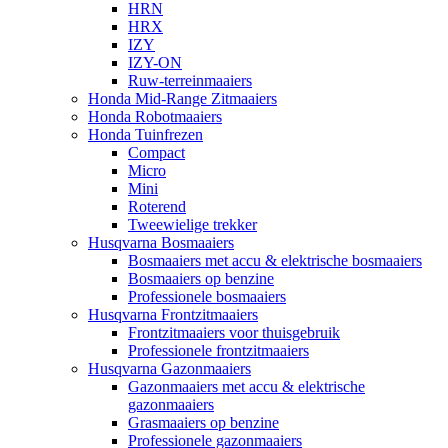
HRN
HRX
IZY
IZY-ON
Ruw-terreinmaaiers
Honda Mid-Range Zitmaaiers
Honda Robotmaaiers
Honda Tuinfrezen
Compact
Micro
Mini
Roterend
Tweewielige trekker
Husqvarna Bosmaaiers
Bosmaaiers met accu & elektrische bosmaaiers
Bosmaaiers op benzine
Professionele bosmaaiers
Husqvarna Frontzitmaaiers
Frontzitmaaiers voor thuisgebruik
Professionele frontzitmaaiers
Husqvarna Gazonmaaiers
Gazonmaaiers met accu & elektrische
gazonmaaiers
Grasmaaiers op benzine
Professionele gazonmaaiers