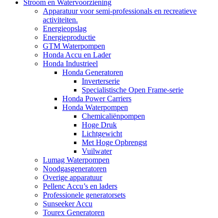
Stroom en Watervoorziening
Apparatuur voor semi-professionals en recreatieve
activiteiten.
Energieopslag
Energieproductie
GTM Waterpompen
Honda Accu en Lader
Honda Industrieel
Honda Generatoren
Inverterserie
Specialistische Open Frame-serie
Honda Power Carriers
Honda Waterpompen
Chemicaliënpompen
Hoge Druk
Lichtgewicht
Met Hoge Opbrengst
Vuilwater
Lumag Waterpompen
Noodgasgeneratoren
Overige apparatuur
Pellenc Accu’s en laders
Professionele generatorsets
Sunseeker Accu
Tourex Generatoren