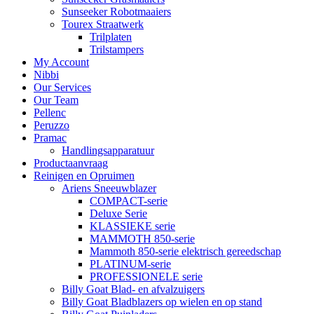
Sunseeker Robotmaaiers
Tourex Straatwerk
Trilplaten
Trilstampers
My Account
Nibbi
Our Services
Our Team
Pellenc
Peruzzo
Pramac
Handlingsapparatuur
Productaanvraag
Reinigen en Opruimen
Ariens Sneeuwblazer
COMPACT-serie
Deluxe Serie
KLASSIEKE serie
MAMMOTH 850-serie
Mammoth 850-serie elektrisch gereedschap
PLATINUM-serie
PROFESSIONELE serie
Billy Goat Blad- en afvalzuigers
Billy Goat Bladblazers op wielen en op stand