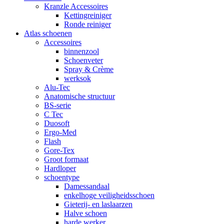
Kranzle Accessoires
Kettingreiniger
Ronde reiniger
Atlas schoenen
Accessoires
binnenzool
Schoenveter
Spray & Crème
werksok
Alu-Tec
Anatomische structuur
BS-serie
C Tec
Duosoft
Ergo-Med
Flash
Gore-Tex
Groot formaat
Hardloper
schoentype
Damessandaal
enkelhoge veiligheidsschoen
Gieterij- en laslaarzen
Halve schoen
harde werker