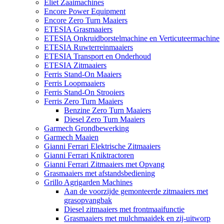
Eliet Zaaimachines
Encore Power Equipment
Encore Zero Turn Maaiers
ETESIA Grasmaaiers
ETESIA Onkruidborstelmachine en Verticuteermachine
ETESIA Ruwterreinmaaiers
ETESIA Transport en Onderhoud
ETESIA Zitmaaiers
Ferris Stand-On Maaiers
Ferris Loopmaaiers
Ferris Stand-On Strooiers
Ferris Zero Turn Maaiers
Benzine Zero Turn Maaiers
Diesel Zero Turn Maaiers
Garmech Grondbewerking
Garmech Maaien
Gianni Ferrari Elektrische Zitmaaiers
Gianni Ferrari Kniktractoren
Gianni Ferrari Zitmaaiers met Opvang
Grasmaaiers met afstandsbediening
Grillo Agrigarden Machines
Aan de voorzijde gemonteerde zitmaaiers met
grasopvangbak
Diesel zitmaaiers met frontmaaifunctie
Grasmaaiers met mulchmaaidek en zij-uitworp