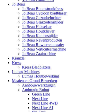
Jo Beau
Jo Beau Boomstronkfrees
Jo Beau Cycloon bladblazer
Jo Beau Gazonbeluchter
Jo Beau Graszodensnijder
Jo Beau Hakselaar
Jo Beau Houtkliever
Jo Beau Kantensnijder
Jo Beau Nevenproducten
Jo Beau Ruwterreinmaaier
Jo Beau Verticuteermachine
Jo Beau Zaaimachine
Kranzle
Kress
Kress Bladblazers
Lumag Machines
Lumag Houtbewerking
Maaien en Grond Bewerken
Aanbouwwerktuigen
Ambrogio Robot
Green Line
Next Line
Next Line 4WD
Next Line AI