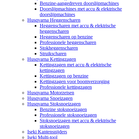
Benzine-aangedreven doorslijpmachines
Doorslijpmachines met accu & elektrische
doorslijpmachines
Husqvarna Heggenscharen
Heggenscharen met accu & elektrische
heggenscharen
Heggenscharen op benzine
Professionele heggenscharen
Stokheggenscharen
Struikscharen
Husqvarna Kettingzagen
Kettingzagen met accu & elektrische
kettingzagen
Kettingzagen op benzine
Kettingzagen voor boomverzorging
Professionele kettingzagen
Husqvarna Motorzeisen
Husqvarna Snoeizagen
Husqvarna Stoksnoeizagen
Benzine stoksnoeizagen
Professionele stoksnoeizagen
Stoksnoeizagen met accu & elektrische
stoksnoeizagen
Iseki Kantensnijders
Iseki Multi-tool