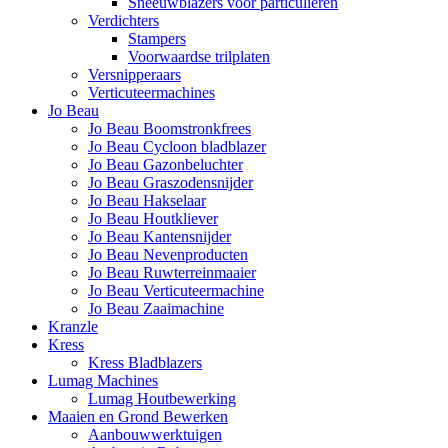
Sneeuwblazers voor particulieren
Verdichters
Stampers
Voorwaardse trilplaten
Versnipperaars
Verticuteermachines
Jo Beau
Jo Beau Boomstronkfrees
Jo Beau Cycloon bladblazer
Jo Beau Gazonbeluchter
Jo Beau Graszodensnijder
Jo Beau Hakselaar
Jo Beau Houtkliever
Jo Beau Kantensnijder
Jo Beau Nevenproducten
Jo Beau Ruwterreinmaaier
Jo Beau Verticuteermachine
Jo Beau Zaaimachine
Kranzle
Kress
Kress Bladblazers
Lumag Machines
Lumag Houtbewerking
Maaien en Grond Bewerken
Aanbouwwerktuigen