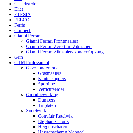
Castelgarden
Eliet
ETESIA
FELCO
Ferris
Garmech
Gianni Ferrari
Gianni Ferrari Frontmaaiers
Gianni Ferrari Zero-turn Zitmaaiers
Gianni Ferrari Zitmaaiers zonder Opvang
Grin
GTM Professional
Gazononderhoud
Grasmaaiers
Kantensnijders
Sportline
Verticuteerder
Grondbewerking
Dumpers
Trilplaten
Snoeiwerk
Conyfair Ratelwig
Elephants Trunk
Heggenscharen
Heggenscharen Manueel