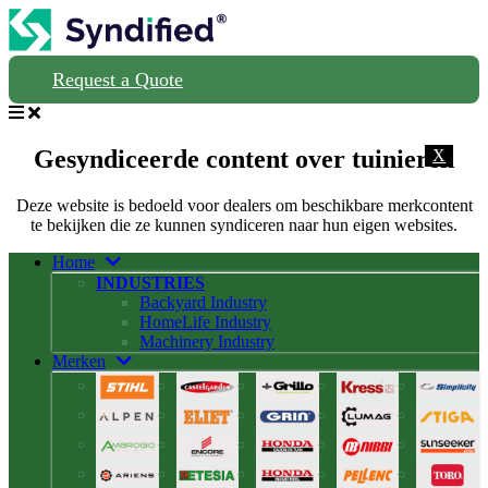
Request a Quote
Gesyndiceerde content over tuinieren
X
Deze website is bedoeld voor dealers om beschikbare merkcontent
te bekijken die ze kunnen syndiceren naar hun eigen websites.
Home
INDUSTRIES
Backyard Industry
HomeLife Industry
Machinery Industry
Merken