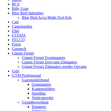
BCS
Billy Goat
Blue Bird Industries
Blue Bird Accu Multi-Tool Kits
Cart
Castelgarden
Eliet
ETESIA
FELCO
Ferris
Garmech
Gianni Ferrari
Gianni Ferrari Frontmaaiers
Gianni Ferrari Zero-turn Zitmaaiers
Gianni Ferrari Zitmaaiers zonder Opvang
Grin
GTM Professional
Gazononderhoud
Grasmaaiers
Kantensnijders
Sportline
Verticuteerder
Grondbewerking
Dumpers