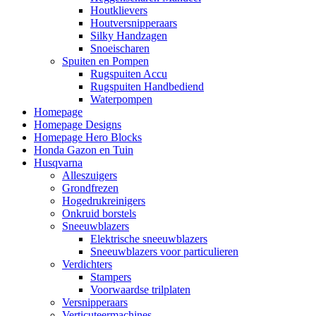
Houtklievers
Houtversnipperaars
Silky Handzagen
Snoeischaren
Spuiten en Pompen
Rugspuiten Accu
Rugspuiten Handbediend
Waterpompen
Homepage
Homepage Designs
Homepage Hero Blocks
Honda Gazon en Tuin
Husqvarna
Alleszuigers
Grondfrezen
Hogedrukreinigers
Onkruid borstels
Sneeuwblazers
Elektrische sneeuwblazers
Sneeuwblazers voor particulieren
Verdichters
Stampers
Voorwaardse trilplaten
Versnipperaars
Verticuteermachines