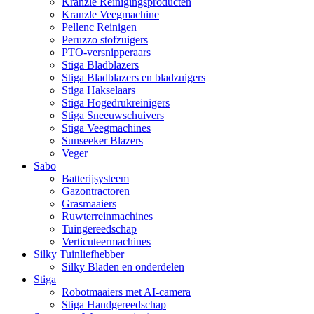
Kranzle Reinigingsproducten
Kranzle Veegmachine
Pellenc Reinigen
Peruzzo stofzuigers
PTO-versnipperaars
Stiga Bladblazers
Stiga Bladblazers en bladzuigers
Stiga Hakselaars
Stiga Hogedrukreinigers
Stiga Sneeuwschuivers
Stiga Veegmachines
Sunseeker Blazers
Veger
Sabo
Batterijsysteem
Gazontractoren
Grasmaaiers
Ruwterreinmachines
Tuingereedschap
Verticuteermachines
Silky Tuinliefhebber
Silky Bladen en onderdelen
Stiga
Robotmaaiers met AI-camera
Stiga Handgereedschap