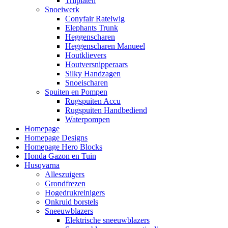
Trilplaten
Snoeiwerk
Conyfair Ratelwig
Elephants Trunk
Heggenscharen
Heggenscharen Manueel
Houtklievers
Houtversnipperaars
Silky Handzagen
Snoeischaren
Spuiten en Pompen
Rugspuiten Accu
Rugspuiten Handbediend
Waterpompen
Homepage
Homepage Designs
Homepage Hero Blocks
Honda Gazon en Tuin
Husqvarna
Alleszuigers
Grondfrezen
Hogedrukreinigers
Onkruid borstels
Sneeuwblazers
Elektrische sneeuwblazers