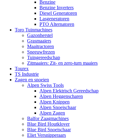
Benzine
Benzine Inverters
Diesel Generatoren
Lasgeneratoren
PTO Alternatoren
Toro Tuinmachines
Gazonherstel
Grasmaaiers
Maaitractoren
Sneeuwfrezen
Tuingereedschap
Zitmaaiers: Zit- en zero-turn maaiers
Tourex
TS Industrie
Zagen en snoeien
Alpen Swiss Tools
Alpen Elektrisch Gereedschap
Alpen Heggenscharen
Alpen Knippen
Alpen Snoeischaar
Alpen Zagen
Balfor Zaagmachines
Blue Bird Houtklover
Blue Bird Snoeischaar
Eliet Versnipperaars