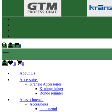
0
0
0
About Us
Accessoires
Kranzle Accessoires
Kettingreiniger
Ronde reiniger
Atlas schoenen
Accessoires
binnenzool