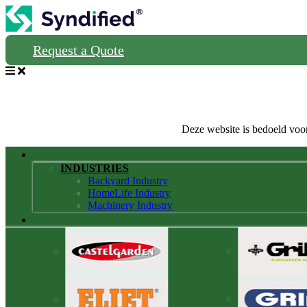
Request a Quote
Deze website is bedoeld voor
INDUSTRIES
Backyard Industry
HomeLife Industry
Machinery Industry