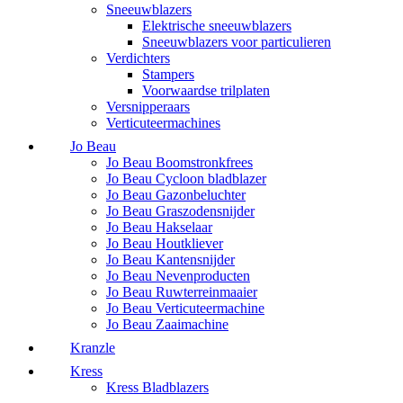
Sneeuwblazers
Elektrische sneeuwblazers
Sneeuwblazers voor particulieren
Verdichters
Stampers
Voorwaardse trilplaten
Versnipperaars
Verticuteermachines
Jo Beau
Jo Beau Boomstronkfrees
Jo Beau Cycloon bladblazer
Jo Beau Gazonbeluchter
Jo Beau Graszodensnijder
Jo Beau Hakselaar
Jo Beau Houtkliever
Jo Beau Kantensnijder
Jo Beau Nevenproducten
Jo Beau Ruwterreinmaaier
Jo Beau Verticuteermachine
Jo Beau Zaaimachine
Kranzle
Kress
Kress Bladblazers