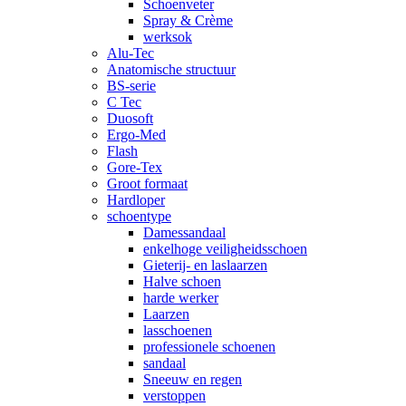
Schoenveter
Spray & Crème
werksok
Alu-Tec
Anatomische structuur
BS-serie
C Tec
Duosoft
Ergo-Med
Flash
Gore-Tex
Groot formaat
Hardloper
schoentype
Damessandaal
enkelhoge veiligheidsschoen
Gieterij- en laslaarzen
Halve schoen
harde werker
Laarzen
lasschoenen
professionele schoenen
sandaal
Sneeuw en regen
verstoppen