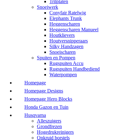
Trilplaten
Snoeiwerk
Conyfair Ratelwig
Elephants Trunk
Heggenscharen
Heggenscharen Manueel
Houtklievers
Houtversnipperaars
Silky Handzagen
Snoeischaren
Spuiten en Pompen
Rugspuiten Accu
Rugspuiten Handbediend
Waterpompen
Homepage
Homepage Designs
Homepage Hero Blocks
Honda Gazon en Tuin
Husqvarna
Alleszuigers
Grondfrezen
Hogedrukreinigers
Onkruid borstels