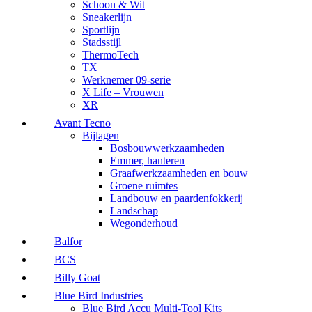
Schoon & Wit
Sneakerlijn
Sportlijn
Stadsstijl
ThermoTech
TX
Werknemer 09-serie
X Life – Vrouwen
XR
Avant Tecno
Bijlagen
Bosbouwwerkzaamheden
Emmer, hanteren
Graafwerkzaamheden en bouw
Groene ruimtes
Landbouw en paardenfokkerij
Landschap
Wegonderhoud
Balfor
BCS
Billy Goat
Blue Bird Industries
Blue Bird Accu Multi-Tool Kits