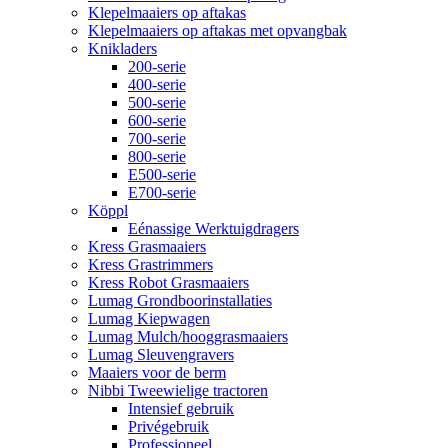
Klepelmaaiers op aftakas
Klepelmaaiers op aftakas met opvangbak
Knikladers
200-serie
400-serie
500-serie
600-serie
700-serie
800-serie
E500-serie
E700-serie
Köppl
Eénassige Werktuigdragers
Kress Grasmaaiers
Kress Grastrimmers
Kress Robot Grasmaaiers
Lumag Grondboorinstallaties
Lumag Kiepwagen
Lumag Mulch/hooggrasmaaiers
Lumag Sleuvengravers
Maaiers voor de berm
Nibbi Tweewielige tractoren
Intensief gebruik
Privégebruik
Professioneel