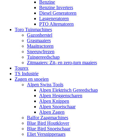
Benzine
Benzine Inverters
Diesel Generatoren
Lasgeneratoren
PTO Alternatoren
Toro Tuinmachines
Gazonherstel
Grasmaaiers
Maaitractoren
Sneeuwfrezen
Tuingereedschap
Zitmaaiers: Zit- en zero-turn maaiers
Tourex
TS Industrie
Zagen en snoeien
Alpen Swiss Tools
Alpen Elektrisch Gereedschap
Alpen Heggenscharen
Alpen Knippen
Alpen Snoeischaar
Alpen Zagen
Balfor Zaagmachines
Blue Bird Houtklover
Blue Bird Snoeischaar
Eliet Versnipperaars