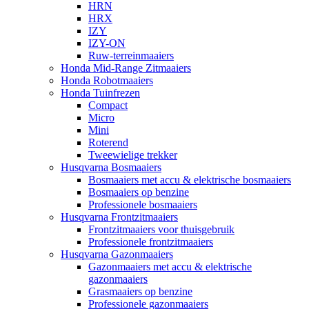
HRN
HRX
IZY
IZY-ON
Ruw-terreinmaaiers
Honda Mid-Range Zitmaaiers
Honda Robotmaaiers
Honda Tuinfrezen
Compact
Micro
Mini
Roterend
Tweewielige trekker
Husqvarna Bosmaaiers
Bosmaaiers met accu & elektrische bosmaaiers
Bosmaaiers op benzine
Professionele bosmaaiers
Husqvarna Frontzitmaaiers
Frontzitmaaiers voor thuisgebruik
Professionele frontzitmaaiers
Husqvarna Gazonmaaiers
Gazonmaaiers met accu & elektrische
gazonmaaiers
Grasmaaiers op benzine
Professionele gazonmaaiers