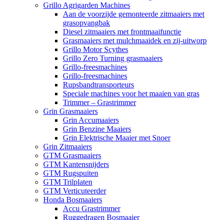
Grillo Agrigarden Machines
Aan de voorzijde gemonteerde zitmaaiers met
grasopvangbak
Diesel zitmaaiers met frontmaaifunctie
Grasmaaiers met mulchmaaidek en zij-uitworp
Grillo Motor Scythes
Grillo Zero Turning grasmaaiers
Grillo-freesmachines
Grillo-freesmachines
Rupsbandtransporteurs
Speciale machines voor het maaien van gras
Trimmer – Grastrimmer
Grin Grasmaaiers
Grin Accumaaiers
Grin Benzine Maaiers
Grin Elektrische Maaier met Snoer
Grin Zitmaaiers
GTM Grasmaaiers
GTM Kantensnijders
GTM Rugspuiten
GTM Trilplaten
GTM Verticuteerder
Honda Bosmaaiers
Accu Grastrimmer
Ruggedragen Bosmaaier