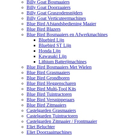
Billy Goat Bosmaaiers
Billy Goat Doorzaaiers
Billy Goat Graszodensnijders
Billy Goat Verticuteermachines
Blue Bird Afstandsbediening Maaier
Blue Bird Blazers
Blue Bird Bosmaaiers en Afwerkmachines
Bluebird Lijn
Bluebird ST Lijn
Honda Lijn
Kawasaki Lijn
Lithium Batterijmachines
Blue Bird Bosmaaiers Met Wielen
Blue Bird Grasmaaiers
Blue Bird Grondboren
Blue Bird Heggenscharen
Blue Bird Multi-Tool Kits
Blue Bird Tuintractoren
Blue Bird Versnipperaars
Blue Bird Zitmaaiers
Castelgarden Grasmaaiers
Castelgarden Tuintractoren
Castelgarden Zitmaaier / Frontmaaier
Eliet Beluchter
Eliet Doorzaaimachines