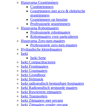
Husqvarna Grastrimmers
Combitrimmers
Grastrimmers met accu & elektrische
grastrimmers
Grastrimmers op benzine
Professionele grastrimmers
Husqvarna Robotmaaiers
Professionele robotmaaiers
Robotmaaiers voor particulieren
Husqvarna Zero-turn-maaiers
Professionele zero-turn-maaiers
Hydraulische klepelmaaiers
Iseki
Iseki Serie
Iseki Compacttractoren
Iseki Frontmaaiers
Iseki Grasmaaiers
Iseki Grondboor
Iseki Helmstok
Iseki radiografisch bestuurbare bosmaaiers
Iseki Radiografisch gestuurde maaiers
Iseki Ruwterrein zitmaaiers
Iseki Transporters
Iseki Zitmaaiers met opvang
Iseki Zitmaaiers zonder opvang