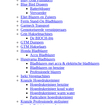
Billy Goat Puinladers
Blue Bird Dragers
Batterijdrager
Vervoerder
Eliet Blazers en Zuigers
Ferris Stand-On Bladblazers
Garmech Transport
Gemotoriseerde versnipperaars
Grin Hakselmachines
De BIOCH-lijn
GTM Dumpers
GTM Hakselaars
Honda Bladblazer
Accu Bladblazer
Husqvarna Bladblazers
Bladblazers met accu & elektrische bladblazers
Bladblazers op benzine
Professionele blazers
Iseki Veegmachines
Kranzle Hogedrukreiniger
Hogedrukreiniger benzine
Hogedrukreiniger koud water
Hogedrukreiniger warm water
Particuliere hogedrukreiniger
Kranzle Professionele stofzuiger