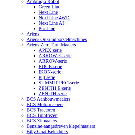
Ambrogio Robot
Green Line
Next Line
Next Line 4WD
Next Line AI
Pro Line
Ariens
Ariens Onkruidborstelmachines
Ariens Zero Turn Maaiers
APEX-serie
ARROW E-serie
ARROW-serie
EDGE-serie
IKON-serie
Pijl-serie
SUMMIT PRO-serie
ZENITH E-serie
ZENITH-serie
BCS Aanbouwmaaiers
BCS Motormaaiers
BCS Tractoren
BCS Tuinfrezen
BCS Zitmaaiers
Benzine-aangedreven klepelmaaiers
Billy Goat Beluchters