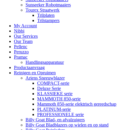
Sunseeker Robotmaaiers
Tourex Straatwerk
Trilplaten
Trilstampers
My Account
Nibbi
Our Services
Our Team
Pellenc
Peruzzo
Pramac
Handlingsapparatuur
Productaanvraag
Reinigen en Opruimen
Ariens Sneeuwblazer
COMPACT-serie
Deluxe Serie
KLASSIEKE serie
MAMMOTH 850-serie
Mammoth 850-serie elektrisch gereedschap
PLATINUM-serie
PROFESSIONELE serie
Billy Goat Blad- en afvalzuigers
Billy Goat Bladblazers op wielen en op stand