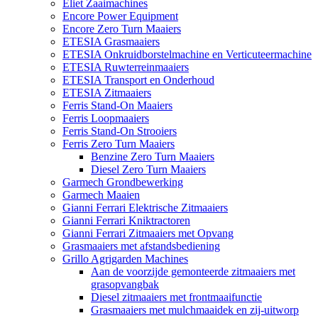
Eliet Zaaimachines
Encore Power Equipment
Encore Zero Turn Maaiers
ETESIA Grasmaaiers
ETESIA Onkruidborstelmachine en Verticuteermachine
ETESIA Ruwterreinmaaiers
ETESIA Transport en Onderhoud
ETESIA Zitmaaiers
Ferris Stand-On Maaiers
Ferris Loopmaaiers
Ferris Stand-On Strooiers
Ferris Zero Turn Maaiers
Benzine Zero Turn Maaiers
Diesel Zero Turn Maaiers
Garmech Grondbewerking
Garmech Maaien
Gianni Ferrari Elektrische Zitmaaiers
Gianni Ferrari Kniktractoren
Gianni Ferrari Zitmaaiers met Opvang
Grasmaaiers met afstandsbediening
Grillo Agrigarden Machines
Aan de voorzijde gemonteerde zitmaaiers met
grasopvangbak
Diesel zitmaaiers met frontmaaifunctie
Grasmaaiers met mulchmaaidek en zij-uitworp