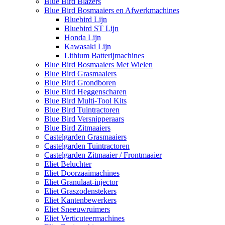
Blue Bird Blazers
Blue Bird Bosmaaiers en Afwerkmachines
Bluebird Lijn
Bluebird ST Lijn
Honda Lijn
Kawasaki Lijn
Lithium Batterijmachines
Blue Bird Bosmaaiers Met Wielen
Blue Bird Grasmaaiers
Blue Bird Grondboren
Blue Bird Heggenscharen
Blue Bird Multi-Tool Kits
Blue Bird Tuintractoren
Blue Bird Versnipperaars
Blue Bird Zitmaaiers
Castelgarden Grasmaaiers
Castelgarden Tuintractoren
Castelgarden Zitmaaier / Frontmaaier
Eliet Beluchter
Eliet Doorzaaimachines
Eliet Granulaat-injector
Eliet Graszodenstekers
Eliet Kantenbewerkers
Eliet Sneeuwruimers
Eliet Verticuteermachines