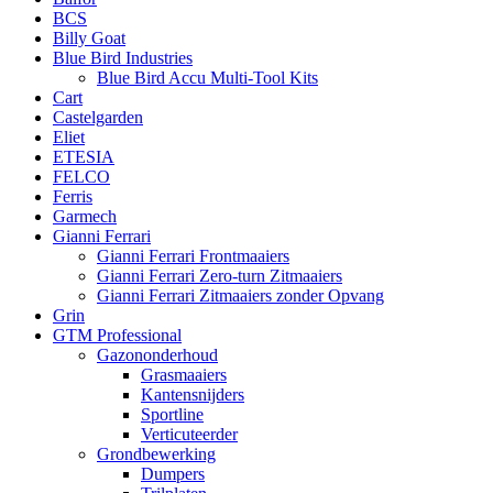
BCS
Billy Goat
Blue Bird Industries
Blue Bird Accu Multi-Tool Kits
Cart
Castelgarden
Eliet
ETESIA
FELCO
Ferris
Garmech
Gianni Ferrari
Gianni Ferrari Frontmaaiers
Gianni Ferrari Zero-turn Zitmaaiers
Gianni Ferrari Zitmaaiers zonder Opvang
Grin
GTM Professional
Gazononderhoud
Grasmaaiers
Kantensnijders
Sportline
Verticuteerder
Grondbewerking
Dumpers