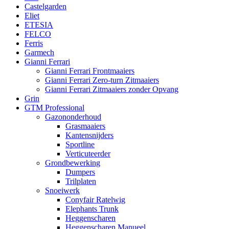
Castelgarden
Eliet
ETESIA
FELCO
Ferris
Garmech
Gianni Ferrari
Gianni Ferrari Frontmaaiers
Gianni Ferrari Zero-turn Zitmaaiers
Gianni Ferrari Zitmaaiers zonder Opvang
Grin
GTM Professional
Gazononderhoud
Grasmaaiers
Kantensnijders
Sportline
Verticuteerder
Grondbewerking
Dumpers
Trilplaten
Snoeiwerk
Conyfair Ratelwig
Elephants Trunk
Heggenscharen
Heggenscharen Manueel