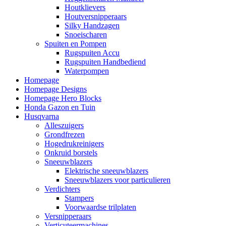
Houtklievers
Houtversnipperaars
Silky Handzagen
Snoeischaren
Spuiten en Pompen
Rugspuiten Accu
Rugspuiten Handbediend
Waterpompen
Homepage
Homepage Designs
Homepage Hero Blocks
Honda Gazon en Tuin
Husqvarna
Alleszuigers
Grondfrezen
Hogedrukreinigers
Onkruid borstels
Sneeuwblazers
Elektrische sneeuwblazers
Sneeuwblazers voor particulieren
Verdichters
Stampers
Voorwaardse trilplaten
Versnipperaars
Verticuteermachines