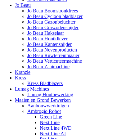
Jo Beau
Jo Beau Boomstronkfrees
Jo Beau Cycloon bladblazer
Jo Beau Gazonbeluchter
Jo Beau Graszodensnijder
Jo Beau Hakselaar
Jo Beau Houtkliever
Jo Beau Kantensnijder
Jo Beau Nevenproducten
Jo Beau Ruwterreinmaaier
Jo Beau Verticuteermachine
Jo Beau Zaaimachine
Kranzle
Kress
Kress Bladblazers
Lumag Machines
Lumag Houtbewerking
Maaien en Grond Bewerken
Aanbouwwerktuigen
Ambrogio Robot
Green Line
Next Line
Next Line 4WD
Next Line AI