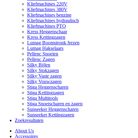
Kliefmachines 220V
Kliefmachines 380V
Kliefmachines benzine
Kliefmachines hydraulisch
Kliefmachines PTO
Kress Heggenschaar
Kress Kettingzagen
Lumag Boomstronk frezen
Lumag Hakselaars
Pellenc Snoeien
Pellenc Zagen
Silky Bijlen
Silky Stokzagen
Silky Vaste zagen
Silky Vouwzagen
Stiga Heggenscharen
Stiga Kettingzagen
Stiga Multitools
Stiga Snoeischaren en zagen
Sunseeker Heggenscharen
Sunseeker Kettingzagen
Zoekresultaten
About Us
Accessoires