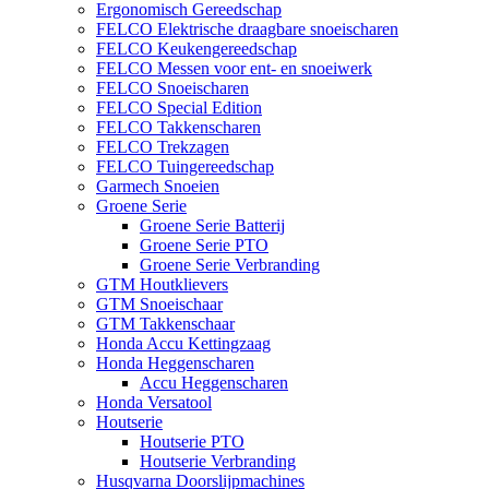
Ergonomisch Gereedschap
FELCO Elektrische draagbare snoeischaren
FELCO Keukengereedschap
FELCO Messen voor ent- en snoeiwerk
FELCO Snoeischaren
FELCO Special Edition
FELCO Takkenscharen
FELCO Trekzagen
FELCO Tuingereedschap
Garmech Snoeien
Groene Serie
Groene Serie Batterij
Groene Serie PTO
Groene Serie Verbranding
GTM Houtklievers
GTM Snoeischaar
GTM Takkenschaar
Honda Accu Kettingzaag
Honda Heggenscharen
Accu Heggenscharen
Honda Versatool
Houtserie
Houtserie PTO
Houtserie Verbranding
Husqvarna Doorslijpmachines