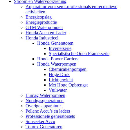
Stroom en Watervoorziening
Apparatuur voor semi-professionals en recreatieve
activiteiten.
Energieopslag
Energieproductie
GTM Waterpompen
Honda Accu en Lader
Honda Industrieel
Honda Generatoren
Inverterserie
Specialistische Open Frame-serie
Honda Power Carriers
Honda Waterpompen
Chemicaliënpompen
Hoge Druk
Lichtgewicht
Met Hoge Opbrengst
Vuilwater
Lumag Waterpompen
Noodgasgeneratoren
Overige apparatuur
Pellenc Accu’s en laders
Professionele generatorsets
Sunseeker Accu
Tourex Generatoren