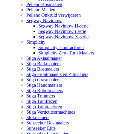
Pellenc Bosmaaien
Pellenc Maaien
Pellenc Onkruid verwijderen
Segway Navimow
Segway Navimow H-serie
Segway Navimow i-serie
Segway Navimow X-serie
Simplicity
Simplicity Tuintractoren
Simplicity Zero Turn Maaiers
Stiga Axiaalmaaier
Stiga Balkmaaiers
Stiga Bosmaaiers
Stiga Frontmaaiers en Zitmaaiers
Stiga Grasmaaiers
Stiga Handmaaiers
Stiga Robotmaaiers
Stiga Trimmers
Stiga Tuinfrezen
Stiga Tuintractoren
Stiga Verticuteermachines
Stokmaaiers
Sunseeker Bosmaaiers
Sunseeker Elite
Sunseeker Grasmaaiers