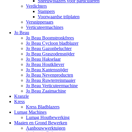
Sneeuwblazers voor particulieren
Verdichters
Stampers
Voorwaardse trilplaten
Versnipperaars
Verticuteermachines
Jo Beau
Jo Beau Boomstronkfrees
Jo Beau Cycloon bladblazer
Jo Beau Gazonbeluchter
Jo Beau Graszodensnijder
Jo Beau Hakselaar
Jo Beau Houtkliever
Jo Beau Kantensnijder
Jo Beau Nevenproducten
Jo Beau Ruwterreinmaaier
Jo Beau Verticuteermachine
Jo Beau Zaaimachine
Kranzle
Kress
Kress Bladblazers
Lumag Machines
Lumag Houtbewerking
Maaien en Grond Bewerken
Aanbouwwerktuigen