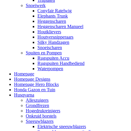
Trilplaten
Snoeiwerk
Conyfair Ratelwig
Elephants Trunk
Heggenscharen
Heggenscharen Manueel
Houtklievers
Houtversnipperaars
Silky Handzagen
Snoeischaren
Spuiten en Pompen
Rugspuiten Accu
Rugspuiten Handbediend
Waterpompen
Homepage
Homepage Designs
Homepage Hero Blocks
Honda Gazon en Tuin
Husqvarna
Alleszuigers
Grondfrezen
Hogedrukreinigers
Onkruid borstels
Sneeuwblazers
Elektrische sneeuwblazers