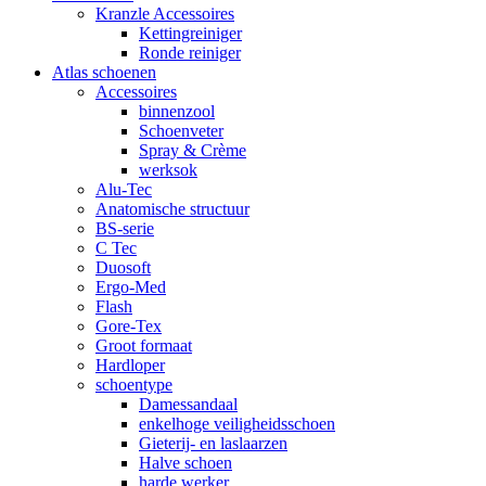
Kranzle Accessoires
Kettingreiniger
Ronde reiniger
Atlas schoenen
Accessoires
binnenzool
Schoenveter
Spray & Crème
werksok
Alu-Tec
Anatomische structuur
BS-serie
C Tec
Duosoft
Ergo-Med
Flash
Gore-Tex
Groot formaat
Hardloper
schoentype
Damessandaal
enkelhoge veiligheidsschoen
Gieterij- en laslaarzen
Halve schoen
harde werker