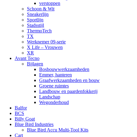
verstoppen
Schoon & Wit
Sneakerlijn
Sportlijn
Stadsstijl
ThermoTech
TX
Werknemer 09-serie
X Life – Vrouwen
XR
Avant Tecno
Bijlagen
Bosbouwwerkzaamheden
Emmer, hanteren
Graafwerkzaamheden en bouw
Groene ruimtes
Landbouw en paardenfokkerij
Landschap
Wegonderhoud
Balfor
BCS
Billy Goat
Blue Bird Industries
Blue Bird Accu Multi-Tool Kits
Cart