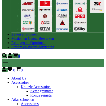
Zagen en snoeien
Maaien en Grond Bewerken
Reinigen en Opruimen
Stroom en Watervoorziening
0
0
0
About Us
Accessoires
Kranzle Accessoires
Kettingreiniger
Ronde reiniger
Atlas schoenen
Accessoires