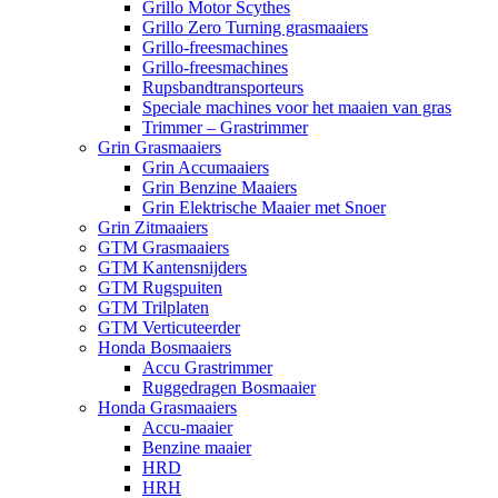
Grillo Motor Scythes
Grillo Zero Turning grasmaaiers
Grillo-freesmachines
Grillo-freesmachines
Rupsbandtransporteurs
Speciale machines voor het maaien van gras
Trimmer – Grastrimmer
Grin Grasmaaiers
Grin Accumaaiers
Grin Benzine Maaiers
Grin Elektrische Maaier met Snoer
Grin Zitmaaiers
GTM Grasmaaiers
GTM Kantensnijders
GTM Rugspuiten
GTM Trilplaten
GTM Verticuteerder
Honda Bosmaaiers
Accu Grastrimmer
Ruggedragen Bosmaaier
Honda Grasmaaiers
Accu-maaier
Benzine maaier
HRD
HRH