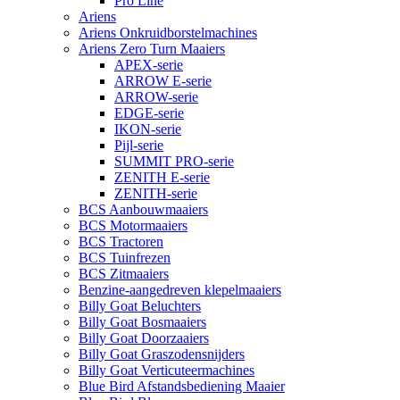
Pro Line
Ariens
Ariens Onkruidborstelmachines
Ariens Zero Turn Maaiers
APEX-serie
ARROW E-serie
ARROW-serie
EDGE-serie
IKON-serie
Pijl-serie
SUMMIT PRO-serie
ZENITH E-serie
ZENITH-serie
BCS Aanbouwmaaiers
BCS Motormaaiers
BCS Tractoren
BCS Tuinfrezen
BCS Zitmaaiers
Benzine-aangedreven klepelmaaiers
Billy Goat Beluchters
Billy Goat Bosmaaiers
Billy Goat Doorzaaiers
Billy Goat Graszodensnijders
Billy Goat Verticuteermachines
Blue Bird Afstandsbediening Maaier