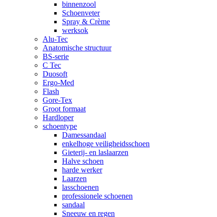
binnenzool
Schoenveter
Spray & Crème
werksok
Alu-Tec
Anatomische structuur
BS-serie
C Tec
Duosoft
Ergo-Med
Flash
Gore-Tex
Groot formaat
Hardloper
schoentype
Damessandaal
enkelhoge veiligheidsschoen
Gieterij- en laslaarzen
Halve schoen
harde werker
Laarzen
lasschoenen
professionele schoenen
sandaal
Sneeuw en regen