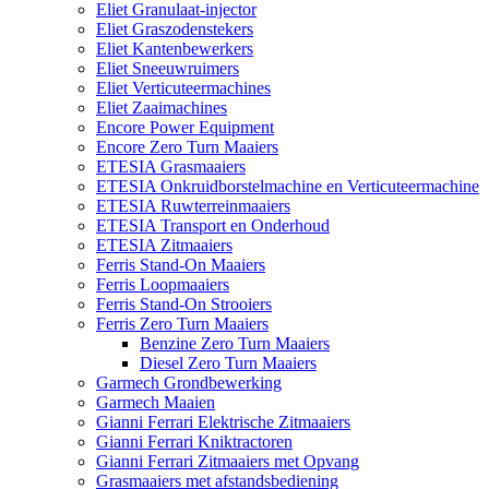
Eliet Granulaat-injector
Eliet Graszodenstekers
Eliet Kantenbewerkers
Eliet Sneeuwruimers
Eliet Verticuteermachines
Eliet Zaaimachines
Encore Power Equipment
Encore Zero Turn Maaiers
ETESIA Grasmaaiers
ETESIA Onkruidborstelmachine en Verticuteermachine
ETESIA Ruwterreinmaaiers
ETESIA Transport en Onderhoud
ETESIA Zitmaaiers
Ferris Stand-On Maaiers
Ferris Loopmaaiers
Ferris Stand-On Strooiers
Ferris Zero Turn Maaiers
Benzine Zero Turn Maaiers
Diesel Zero Turn Maaiers
Garmech Grondbewerking
Garmech Maaien
Gianni Ferrari Elektrische Zitmaaiers
Gianni Ferrari Kniktractoren
Gianni Ferrari Zitmaaiers met Opvang
Grasmaaiers met afstandsbediening