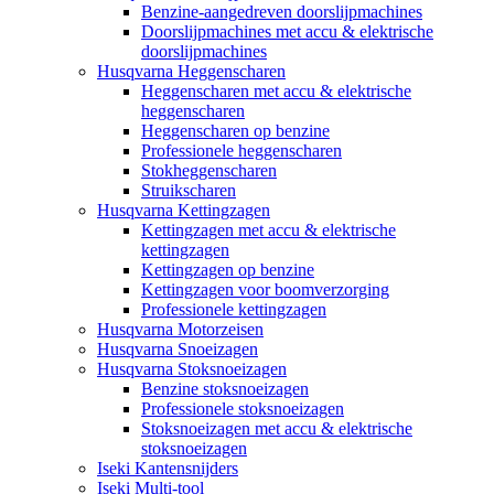
Benzine-aangedreven doorslijpmachines
Doorslijpmachines met accu & elektrische
doorslijpmachines
Husqvarna Heggenscharen
Heggenscharen met accu & elektrische
heggenscharen
Heggenscharen op benzine
Professionele heggenscharen
Stokheggenscharen
Struikscharen
Husqvarna Kettingzagen
Kettingzagen met accu & elektrische
kettingzagen
Kettingzagen op benzine
Kettingzagen voor boomverzorging
Professionele kettingzagen
Husqvarna Motorzeisen
Husqvarna Snoeizagen
Husqvarna Stoksnoeizagen
Benzine stoksnoeizagen
Professionele stoksnoeizagen
Stoksnoeizagen met accu & elektrische
stoksnoeizagen
Iseki Kantensnijders
Iseki Multi-tool