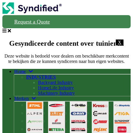
Request a Quote
Gesyndiceerde content over tuinieren
X
Deze website is bedoeld voor dealers om beschikbare merkcontent
te bekijken die ze kunnen syndiceren naar hun eigen websites.
Home
INDUSTRIES
Backyard Industry
HomeLife Industry
Machinery Industry
Merken