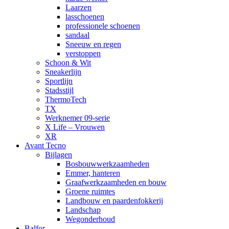
Laarzen
lasschoenen
professionele schoenen
sandaal
Sneeuw en regen
verstoppen
Schoon & Wit
Sneakerlijn
Sportlijn
Stadsstijl
ThermoTech
TX
Werknemer 09-serie
X Life – Vrouwen
XR
Avant Tecno
Bijlagen
Bosbouwwerkzaamheden
Emmer, hanteren
Graafwerkzaamheden en bouw
Groene ruimtes
Landbouw en paardenfokkerij
Landschap
Wegonderhoud
Balfor