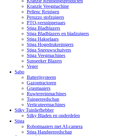
Kranzle Reinigingsproducten
Kranzle Veegmachine
Pellenc Reinigen
Peruzzo stofzuigers
PTO-versnipperaars
Stiga Bladblazers
Stiga Bladblazers en bladzuigers
Stiga Hakselaars
Stiga Hogedrukreinigers
Stiga Sneeuwschuivers
Stiga Veegmachines
Sunseeker Blazers
Veger
Sabo
Batterijsysteem
Gazontractoren
Grasmaaiers
Ruwterreinmachines
Tuingereedschap
Verticuteermachines
Silky Tuinliefhebber
Silky Bladen en onderdelen
Stiga
Robotmaaiers met AI-camera
Stiga Handgereedschap