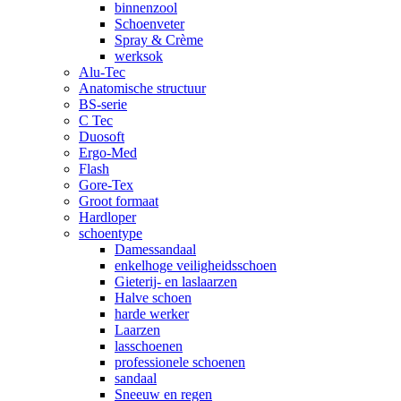
binnenzool
Schoenveter
Spray & Crème
werksok
Alu-Tec
Anatomische structuur
BS-serie
C Tec
Duosoft
Ergo-Med
Flash
Gore-Tex
Groot formaat
Hardloper
schoentype
Damessandaal
enkelhoge veiligheidsschoen
Gieterij- en laslaarzen
Halve schoen
harde werker
Laarzen
lasschoenen
professionele schoenen
sandaal
Sneeuw en regen