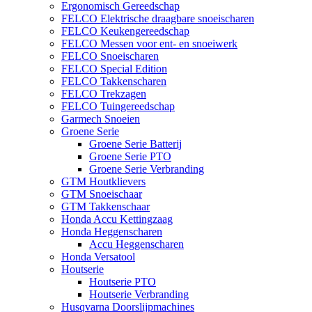
Ergonomisch Gereedschap
FELCO Elektrische draagbare snoeischaren
FELCO Keukengereedschap
FELCO Messen voor ent- en snoeiwerk
FELCO Snoeischaren
FELCO Special Edition
FELCO Takkenscharen
FELCO Trekzagen
FELCO Tuingereedschap
Garmech Snoeien
Groene Serie
Groene Serie Batterij
Groene Serie PTO
Groene Serie Verbranding
GTM Houtklievers
GTM Snoeischaar
GTM Takkenschaar
Honda Accu Kettingzaag
Honda Heggenscharen
Accu Heggenscharen
Honda Versatool
Houtserie
Houtserie PTO
Houtserie Verbranding
Husqvarna Doorslijpmachines