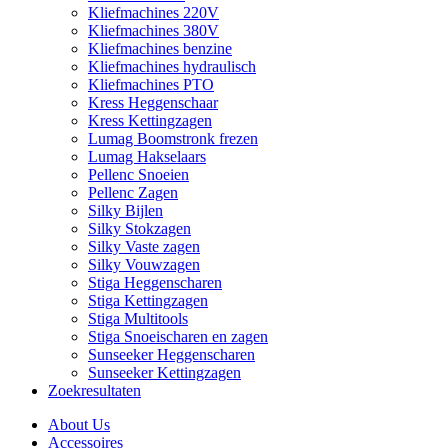
Kliefmachines 220V
Kliefmachines 380V
Kliefmachines benzine
Kliefmachines hydraulisch
Kliefmachines PTO
Kress Heggenschaar
Kress Kettingzagen
Lumag Boomstronk frezen
Lumag Hakselaars
Pellenc Snoeien
Pellenc Zagen
Silky Bijlen
Silky Stokzagen
Silky Vaste zagen
Silky Vouwzagen
Stiga Heggenscharen
Stiga Kettingzagen
Stiga Multitools
Stiga Snoeischaren en zagen
Sunseeker Heggenscharen
Sunseeker Kettingzagen
Zoekresultaten
About Us
Accessoires