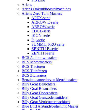
Pro Line
Ariens
Ariens Onkruidborstelmachines
Ariens Zero Turn Maaiers
APEX-serie
ARROW E-serie
ARROW-serie
EDGE-serie
IKON-serie
Pijl-serie
SUMMIT PRO-serie
ZENITH E-serie
ZENITH-serie
BCS Aanbouwmaaiers
BCS Motormaaiers
BCS Tractoren
BCS Tuinfrezen
BCS Zitmaaiers
Benzine-aangedreven klepelmaaiers
Billy Goat Beluchters
Billy Goat Bosmaaiers
Billy Goat Doorzaaiers
Billy Goat Graszodensnijders
Billy Goat Verticuteermachines
Blue Bird Afstandsbediening Maaier