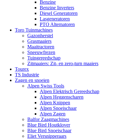
Benzine
Benzine Inverters
Diesel Generatoren
Lasgeneratoren
PTO Alternatoren
Toro Tuinmachines
Gazonherstel
Grasmaaiers
Maaitractoren
Sneeuwfrezen
Tuingereedschap
Zitmaaiers: Zit- en zero-turn maaiers
Tourex
TS Industrie
Zagen en snoeien
Alpen Swiss Tools
Alpen Elektrisch Gereedschap
Alpen Heggenscharen
Alpen Knippen
Alpen Snoeischaar
Alpen Zagen
Balfor Zaagmachines
Blue Bird Houtklover
Blue Bird Snoeischaar
Eliet Versnipperaars