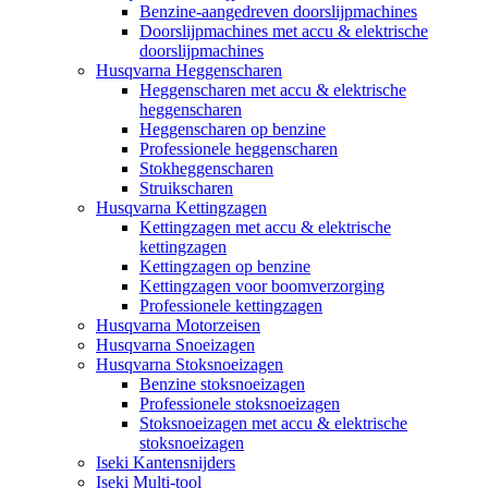
Benzine-aangedreven doorslijpmachines
Doorslijpmachines met accu & elektrische
doorslijpmachines
Husqvarna Heggenscharen
Heggenscharen met accu & elektrische
heggenscharen
Heggenscharen op benzine
Professionele heggenscharen
Stokheggenscharen
Struikscharen
Husqvarna Kettingzagen
Kettingzagen met accu & elektrische
kettingzagen
Kettingzagen op benzine
Kettingzagen voor boomverzorging
Professionele kettingzagen
Husqvarna Motorzeisen
Husqvarna Snoeizagen
Husqvarna Stoksnoeizagen
Benzine stoksnoeizagen
Professionele stoksnoeizagen
Stoksnoeizagen met accu & elektrische
stoksnoeizagen
Iseki Kantensnijders
Iseki Multi-tool