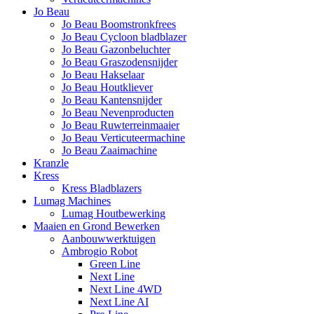
Jo Beau
Jo Beau Boomstronkfrees
Jo Beau Cycloon bladblazer
Jo Beau Gazonbeluchter
Jo Beau Graszodensnijder
Jo Beau Hakselaar
Jo Beau Houtkliever
Jo Beau Kantensnijder
Jo Beau Nevenproducten
Jo Beau Ruwterreinmaaier
Jo Beau Verticuteermachine
Jo Beau Zaaimachine
Kranzle
Kress
Kress Bladblazers
Lumag Machines
Lumag Houtbewerking
Maaien en Grond Bewerken
Aanbouwwerktuigen
Ambrogio Robot
Green Line
Next Line
Next Line 4WD
Next Line AI