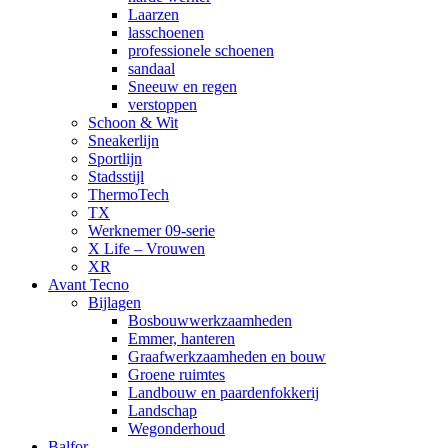
Laarzen
lasschoenen
professionele schoenen
sandaal
Sneeuw en regen
verstoppen
Schoon & Wit
Sneakerlijn
Sportlijn
Stadsstijl
ThermoTech
TX
Werknemer 09-serie
X Life – Vrouwen
XR
Avant Tecno
Bijlagen
Bosbouwwerkzaamheden
Emmer, hanteren
Graafwerkzaamheden en bouw
Groene ruimtes
Landbouw en paardenfokkerij
Landschap
Wegonderhoud
Balfor