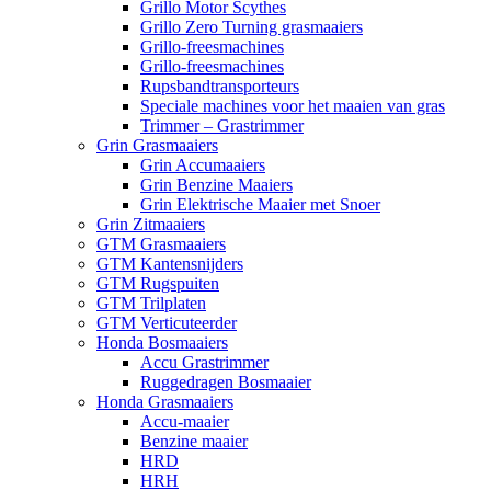
Grillo Motor Scythes
Grillo Zero Turning grasmaaiers
Grillo-freesmachines
Grillo-freesmachines
Rupsbandtransporteurs
Speciale machines voor het maaien van gras
Trimmer – Grastrimmer
Grin Grasmaaiers
Grin Accumaaiers
Grin Benzine Maaiers
Grin Elektrische Maaier met Snoer
Grin Zitmaaiers
GTM Grasmaaiers
GTM Kantensnijders
GTM Rugspuiten
GTM Trilplaten
GTM Verticuteerder
Honda Bosmaaiers
Accu Grastrimmer
Ruggedragen Bosmaaier
Honda Grasmaaiers
Accu-maaier
Benzine maaier
HRD
HRH