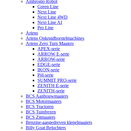
Ambrogio Robot
Green Line
Next Line
Next Line 4WD
Next Line AI
Pro Line
Ariens
Ariens Onkruidborstelmachines
Ariens Zero Turn Maaiers
APEX-serie
ARROW E-serie
ARROW-serie
EDGE-serie
IKON-serie
Pijl-serie
SUMMIT PRO-serie
ZENITH E-serie
ZENITH-serie
BCS Aanbouwmaaiers
BCS Motormaaiers
BCS Tractoren
BCS Tuinfrezen
BCS Zitmaaiers
Benzine-aangedreven klepelmaaiers
Billy Goat Beluchters