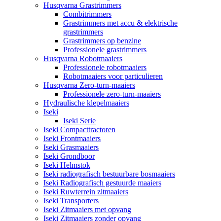
Husqvarna Grastrimmers
Combitrimmers
Grastrimmers met accu & elektrische
grastrimmers
Grastrimmers op benzine
Professionele grastrimmers
Husqvarna Robotmaaiers
Professionele robotmaaiers
Robotmaaiers voor particulieren
Husqvarna Zero-turn-maaiers
Professionele zero-turn-maaiers
Hydraulische klepelmaaiers
Iseki
Iseki Serie
Iseki Compacttractoren
Iseki Frontmaaiers
Iseki Grasmaaiers
Iseki Grondboor
Iseki Helmstok
Iseki radiografisch bestuurbare bosmaaiers
Iseki Radiografisch gestuurde maaiers
Iseki Ruwterrein zitmaaiers
Iseki Transporters
Iseki Zitmaaiers met opvang
Iseki Zitmaaiers zonder opvang