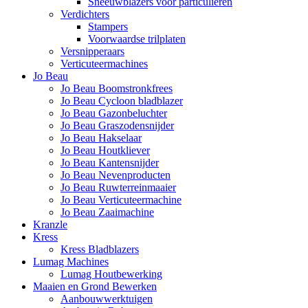
Sneeuwblazers voor particulieren
Verdichters
Stampers
Voorwaardse trilplaten
Versnipperaars
Verticuteermachines
Jo Beau
Jo Beau Boomstronkfrees
Jo Beau Cycloon bladblazer
Jo Beau Gazonbeluchter
Jo Beau Graszodensnijder
Jo Beau Hakselaar
Jo Beau Houtkliever
Jo Beau Kantensnijder
Jo Beau Nevenproducten
Jo Beau Ruwterreinmaaier
Jo Beau Verticuteermachine
Jo Beau Zaaimachine
Kranzle
Kress
Kress Bladblazers
Lumag Machines
Lumag Houtbewerking
Maaien en Grond Bewerken
Aanbouwwerktuigen