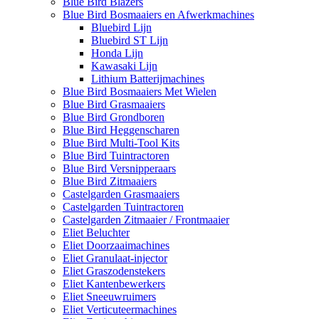
Blue Bird Blazers
Blue Bird Bosmaaiers en Afwerkmachines
Bluebird Lijn
Bluebird ST Lijn
Honda Lijn
Kawasaki Lijn
Lithium Batterijmachines
Blue Bird Bosmaaiers Met Wielen
Blue Bird Grasmaaiers
Blue Bird Grondboren
Blue Bird Heggenscharen
Blue Bird Multi-Tool Kits
Blue Bird Tuintractoren
Blue Bird Versnipperaars
Blue Bird Zitmaaiers
Castelgarden Grasmaaiers
Castelgarden Tuintractoren
Castelgarden Zitmaaier / Frontmaaier
Eliet Beluchter
Eliet Doorzaaimachines
Eliet Granulaat-injector
Eliet Graszodenstekers
Eliet Kantenbewerkers
Eliet Sneeuwruimers
Eliet Verticuteermachines