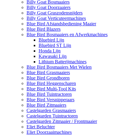
Billy Goat Bosmaaiers
Billy Goat Doorzaaiers
Billy Goat Graszodensnijders
Billy Goat Verticuteermachines
Blue Bird Afstandsbediening Maaier
Blue Bird Blazers
Blue Bird Bosmaaiers en Afwerkmachines
Bluebird Lijn
Bluebird ST Lijn
Honda Lijn
Kawasaki Lijn
Lithium Batterijmachines
Blue Bird Bosmaaiers Met Wielen
Blue Bird Grasmaaiers
Blue Bird Grondboren
Blue Bird Heggenscharen
Blue Bird Multi-Tool Kits
Blue Bird Tuintractoren
Blue Bird Versnipperaars
Blue Bird Zitmaaiers
Castelgarden Grasmaaiers
Castelgarden Tuintractoren
Castelgarden Zitmaaier / Frontmaaier
Eliet Beluchter
Eliet Doorzaaimachines