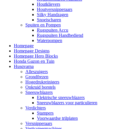
Houtklievers
Houtversnipperaars
Silky Handzagen
Snoeischaren
Spuiten en Pompen
Rugspuiten Accu
Rugspuiten Handbediend
Waterpompen
Homepage
Homepage Designs
Homepage Hero Blocks
Honda Gazon en Tuin
Husqvarna
Alleszuigers
Grondfrezen
Hogedrukreinigers
Onkruid borstels
Sneeuwblazers
Elektrische sneeuwblazers
Sneeuwblazers voor particulieren
Verdichters
Stampers
Voorwaardse trilplaten
Versnipperaars
Verticuteermachines