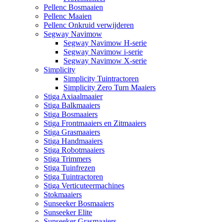
Pellenc Bosmaaien
Pellenc Maaien
Pellenc Onkruid verwijderen
Segway Navimow
Segway Navimow H-serie
Segway Navimow i-serie
Segway Navimow X-serie
Simplicity
Simplicity Tuintractoren
Simplicity Zero Turn Maaiers
Stiga Axiaalmaaier
Stiga Balkmaaiers
Stiga Bosmaaiers
Stiga Frontmaaiers en Zitmaaiers
Stiga Grasmaaiers
Stiga Handmaaiers
Stiga Robotmaaiers
Stiga Trimmers
Stiga Tuinfrezen
Stiga Tuintractoren
Stiga Verticuteermachines
Stokmaaiers
Sunseeker Bosmaaiers
Sunseeker Elite
Sunseeker Grasmaaiers