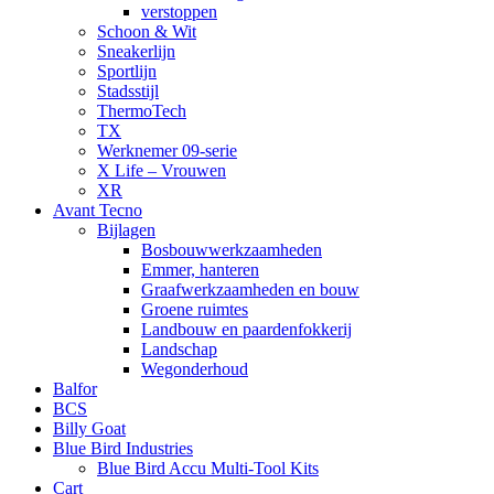
verstoppen
Schoon & Wit
Sneakerlijn
Sportlijn
Stadsstijl
ThermoTech
TX
Werknemer 09-serie
X Life – Vrouwen
XR
Avant Tecno
Bijlagen
Bosbouwwerkzaamheden
Emmer, hanteren
Graafwerkzaamheden en bouw
Groene ruimtes
Landbouw en paardenfokkerij
Landschap
Wegonderhoud
Balfor
BCS
Billy Goat
Blue Bird Industries
Blue Bird Accu Multi-Tool Kits
Cart