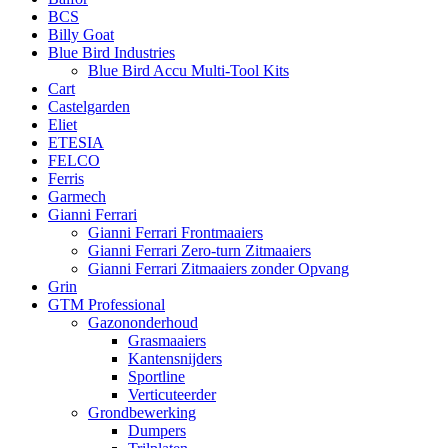
BCS
Billy Goat
Blue Bird Industries
Blue Bird Accu Multi-Tool Kits
Cart
Castelgarden
Eliet
ETESIA
FELCO
Ferris
Garmech
Gianni Ferrari
Gianni Ferrari Frontmaaiers
Gianni Ferrari Zero-turn Zitmaaiers
Gianni Ferrari Zitmaaiers zonder Opvang
Grin
GTM Professional
Gazononderhoud
Grasmaaiers
Kantensnijders
Sportline
Verticuteerder
Grondbewerking
Dumpers