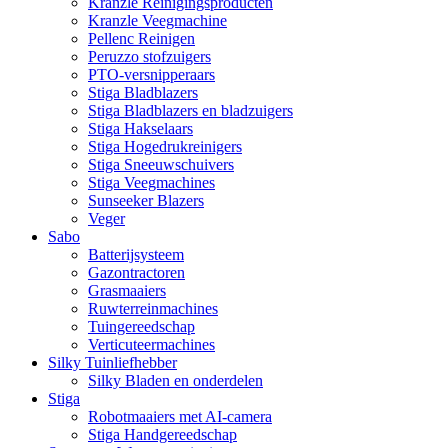
Kranzle Reinigingsproducten
Kranzle Veegmachine
Pellenc Reinigen
Peruzzo stofzuigers
PTO-versnipperaars
Stiga Bladblazers
Stiga Bladblazers en bladzuigers
Stiga Hakselaars
Stiga Hogedrukreinigers
Stiga Sneeuwschuivers
Stiga Veegmachines
Sunseeker Blazers
Veger
Sabo
Batterijsysteem
Gazontractoren
Grasmaaiers
Ruwterreinmachines
Tuingereedschap
Verticuteermachines
Silky Tuinliefhebber
Silky Bladen en onderdelen
Stiga
Robotmaaiers met AI-camera
Stiga Handgereedschap