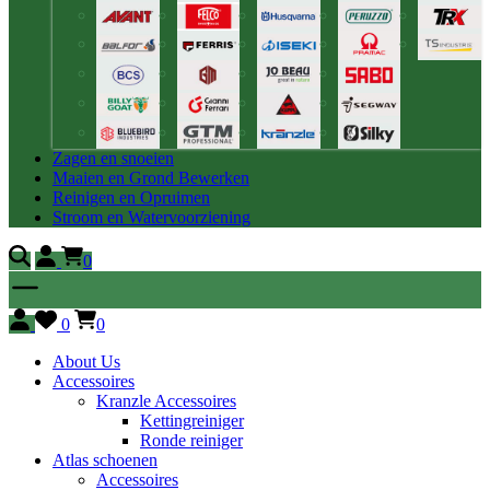
Zagen en snoeien
Maaien en Grond Bewerken
Reinigen en Opruimen
Stroom en Watervoorziening
0
0
0
About Us
Accessoires
Kranzle Accessoires
Kettingreiniger
Ronde reiniger
Atlas schoenen
Accessoires