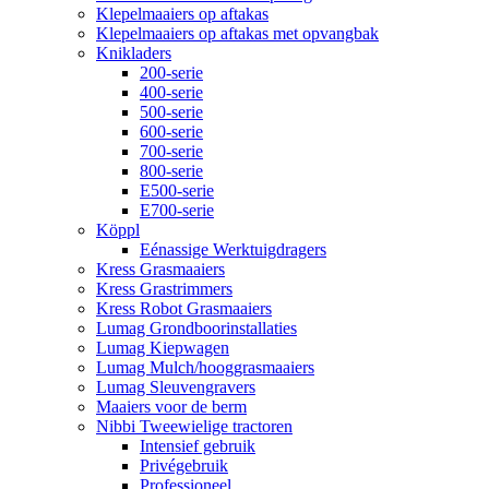
Klepelmaaiers op aftakas
Klepelmaaiers op aftakas met opvangbak
Knikladers
200-serie
400-serie
500-serie
600-serie
700-serie
800-serie
E500-serie
E700-serie
Köppl
Eénassige Werktuigdragers
Kress Grasmaaiers
Kress Grastrimmers
Kress Robot Grasmaaiers
Lumag Grondboorinstallaties
Lumag Kiepwagen
Lumag Mulch/hooggrasmaaiers
Lumag Sleuvengravers
Maaiers voor de berm
Nibbi Tweewielige tractoren
Intensief gebruik
Privégebruik
Professioneel