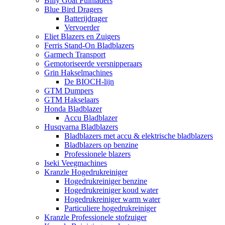
Billy Goat Puinladers
Blue Bird Dragers
Batterijdrager
Vervoerder
Eliet Blazers en Zuigers
Ferris Stand-On Bladblazers
Garmech Transport
Gemotoriseerde versnipperaars
Grin Hakselmachines
De BIOCH-lijn
GTM Dumpers
GTM Hakselaars
Honda Bladblazer
Accu Bladblazer
Husqvarna Bladblazers
Bladblazers met accu & elektrische bladblazers
Bladblazers op benzine
Professionele blazers
Iseki Veegmachines
Kranzle Hogedrukreiniger
Hogedrukreiniger benzine
Hogedrukreiniger koud water
Hogedrukreiniger warm water
Particuliere hogedrukreiniger
Kranzle Professionele stofzuiger