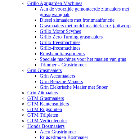
Grillo Agrigarden Machines
Aan de voorzijde gemonteerde zitmaaiers met
grasopvangbak
Diesel zitmaaiers met frontmaaifunctie
Grasmaaiers met mulchmaaidek en zij-uitworp
Grillo Motor Scythes
Grillo Zero Turning grasmaaiers
Grillo-freesmachines
Grillo-freesmachines
Rupsbandtransporteurs
Speciale machines voor het maaien van gras
Trimmer – Grastrimmer
Grin Grasmaaiers
Grin Accumaaiers
Grin Benzine Maaiers
Grin Elektrische Maaier met Snoer
Grin Zitmaaiers
GTM Grasmaaiers
GTM Kantensnijders
GTM Rugspuiten
GTM Trilplaten
GTM Verticuteerder
Honda Bosmaaiers
Accu Grastrimmer
Ruggedragen Bosmaaier