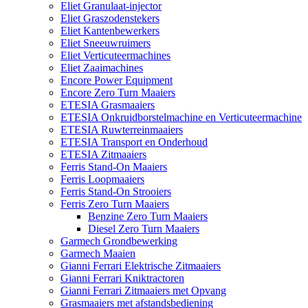
Eliet Granulaat-injector
Eliet Graszodenstekers
Eliet Kantenbewerkers
Eliet Sneeuwruimers
Eliet Verticuteermachines
Eliet Zaaimachines
Encore Power Equipment
Encore Zero Turn Maaiers
ETESIA Grasmaaiers
ETESIA Onkruidborstelmachine en Verticuteermachine
ETESIA Ruwterreinmaaiers
ETESIA Transport en Onderhoud
ETESIA Zitmaaiers
Ferris Stand-On Maaiers
Ferris Loopmaaiers
Ferris Stand-On Strooiers
Ferris Zero Turn Maaiers
Benzine Zero Turn Maaiers
Diesel Zero Turn Maaiers
Garmech Grondbewerking
Garmech Maaien
Gianni Ferrari Elektrische Zitmaaiers
Gianni Ferrari Kniktractoren
Gianni Ferrari Zitmaaiers met Opvang
Grasmaaiers met afstandsbediening