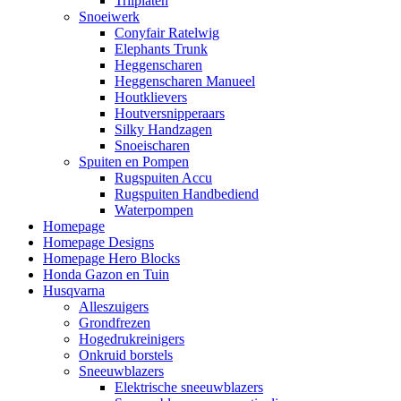
Trilplaten
Snoeiwerk
Conyfair Ratelwig
Elephants Trunk
Heggenscharen
Heggenscharen Manueel
Houtklievers
Houtversnipperaars
Silky Handzagen
Snoeischaren
Spuiten en Pompen
Rugspuiten Accu
Rugspuiten Handbediend
Waterpompen
Homepage
Homepage Designs
Homepage Hero Blocks
Honda Gazon en Tuin
Husqvarna
Alleszuigers
Grondfrezen
Hogedrukreinigers
Onkruid borstels
Sneeuwblazers
Elektrische sneeuwblazers