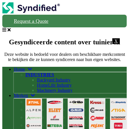
Request a Quote
Gesyndiceerde content over tuinieren
X
Deze website is bedoeld voor dealers om beschikbare merkcontent
te bekijken die ze kunnen syndiceren naar hun eigen websites.
Home
INDUSTRIES
Backyard Industry
HomeLife Industry
Machinery Industry
Merken