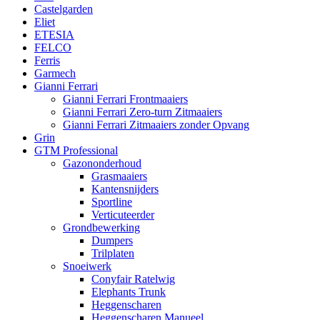
Castelgarden
Eliet
ETESIA
FELCO
Ferris
Garmech
Gianni Ferrari
Gianni Ferrari Frontmaaiers
Gianni Ferrari Zero-turn Zitmaaiers
Gianni Ferrari Zitmaaiers zonder Opvang
Grin
GTM Professional
Gazononderhoud
Grasmaaiers
Kantensnijders
Sportline
Verticuteerder
Grondbewerking
Dumpers
Trilplaten
Snoeiwerk
Conyfair Ratelwig
Elephants Trunk
Heggenscharen
Heggenscharen Manueel