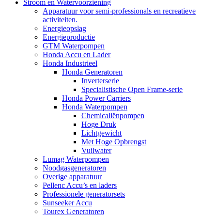
Stroom en Watervoorziening
Apparatuur voor semi-professionals en recreatieve
activiteiten.
Energieopslag
Energieproductie
GTM Waterpompen
Honda Accu en Lader
Honda Industrieel
Honda Generatoren
Inverterserie
Specialistische Open Frame-serie
Honda Power Carriers
Honda Waterpompen
Chemicaliënpompen
Hoge Druk
Lichtgewicht
Met Hoge Opbrengst
Vuilwater
Lumag Waterpompen
Noodgasgeneratoren
Overige apparatuur
Pellenc Accu’s en laders
Professionele generatorsets
Sunseeker Accu
Tourex Generatoren