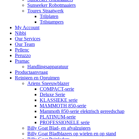
Sunseeker Robotmaaiers
Tourex Straatwerk
Trilplaten
Trilstampers
My Account
Nibbi
Our Services
Our Team
Pellenc
Peruzzo
Pramac
Handlingsapparatuur
Productaanvraag
Reinigen en Opruimen
Ariens Sneeuwblazer
COMPACT-serie
Deluxe Serie
KLASSIEKE serie
MAMMOTH 850-serie
Mammoth 850-serie elektrisch gereedschap
PLATINUM-serie
PROFESSIONELE serie
Billy Goat Blad- en afvalzuigers
Billy Goat Bladblazers op wielen en op stand