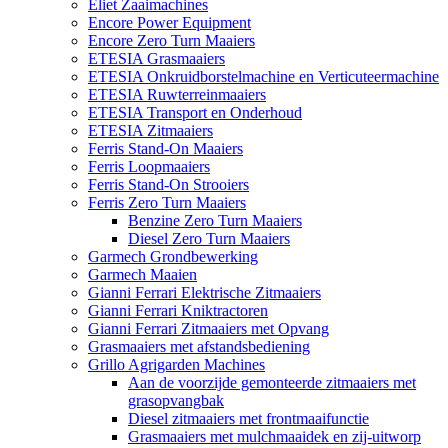
Eliet Zaaimachines
Encore Power Equipment
Encore Zero Turn Maaiers
ETESIA Grasmaaiers
ETESIA Onkruidborstelmachine en Verticuteermachine
ETESIA Ruwterreinmaaiers
ETESIA Transport en Onderhoud
ETESIA Zitmaaiers
Ferris Stand-On Maaiers
Ferris Loopmaaiers
Ferris Stand-On Strooiers
Ferris Zero Turn Maaiers
Benzine Zero Turn Maaiers
Diesel Zero Turn Maaiers
Garmech Grondbewerking
Garmech Maaien
Gianni Ferrari Elektrische Zitmaaiers
Gianni Ferrari Kniktractoren
Gianni Ferrari Zitmaaiers met Opvang
Grasmaaiers met afstandsbediening
Grillo Agrigarden Machines
Aan de voorzijde gemonteerde zitmaaiers met
grasopvangbak
Diesel zitmaaiers met frontmaaifunctie
Grasmaaiers met mulchmaaidek en zij-uitworp