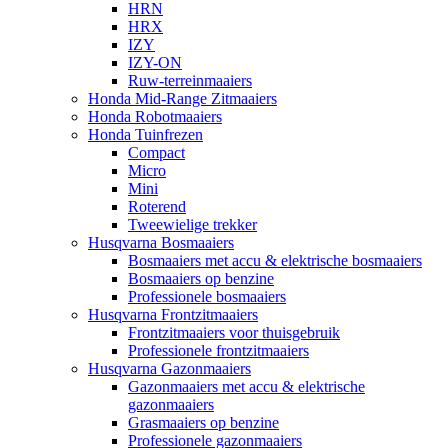
HRN
HRX
IZY
IZY-ON
Ruw-terreinmaaiers
Honda Mid-Range Zitmaaiers
Honda Robotmaaiers
Honda Tuinfrezen
Compact
Micro
Mini
Roterend
Tweewielige trekker
Husqvarna Bosmaaiers
Bosmaaiers met accu & elektrische bosmaaiers
Bosmaaiers op benzine
Professionele bosmaaiers
Husqvarna Frontzitmaaiers
Frontzitmaaiers voor thuisgebruik
Professionele frontzitmaaiers
Husqvarna Gazonmaaiers
Gazonmaaiers met accu & elektrische
gazonmaaiers
Grasmaaiers op benzine
Professionele gazonmaaiers