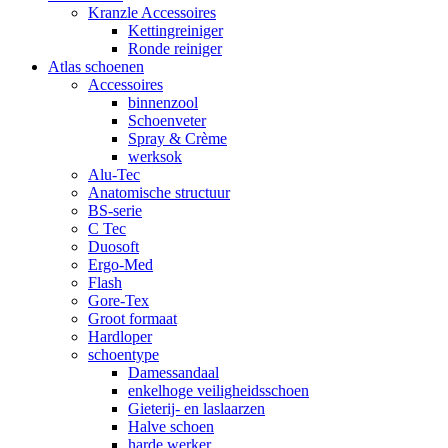
Kranzle Accessoires
Kettingreiniger
Ronde reiniger
Atlas schoenen
Accessoires
binnenzool
Schoenveter
Spray & Crème
werksok
Alu-Tec
Anatomische structuur
BS-serie
C Tec
Duosoft
Ergo-Med
Flash
Gore-Tex
Groot formaat
Hardloper
schoentype
Damessandaal
enkelhoge veiligheidsschoen
Gieterij- en laslaarzen
Halve schoen
harde werker