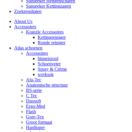
Sunseeker Heggenscharen
Sunseeker Kettingzagen
Zoekresultaten
About Us
Accessoires
Kranzle Accessoires
Kettingreiniger
Ronde reiniger
Atlas schoenen
Accessoires
binnenzool
Schoenveter
Spray & Crème
werksok
Alu-Tec
Anatomische structuur
BS-serie
C Tec
Duosoft
Ergo-Med
Flash
Gore-Tex
Groot formaat
Hardloper