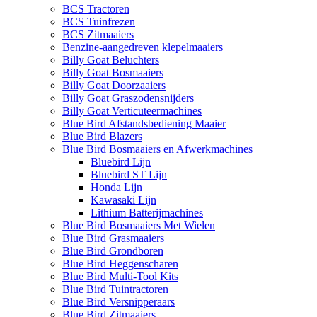
BCS Tractoren
BCS Tuinfrezen
BCS Zitmaaiers
Benzine-aangedreven klepelmaaiers
Billy Goat Beluchters
Billy Goat Bosmaaiers
Billy Goat Doorzaaiers
Billy Goat Graszodensnijders
Billy Goat Verticuteermachines
Blue Bird Afstandsbediening Maaier
Blue Bird Blazers
Blue Bird Bosmaaiers en Afwerkmachines
Bluebird Lijn
Bluebird ST Lijn
Honda Lijn
Kawasaki Lijn
Lithium Batterijmachines
Blue Bird Bosmaaiers Met Wielen
Blue Bird Grasmaaiers
Blue Bird Grondboren
Blue Bird Heggenscharen
Blue Bird Multi-Tool Kits
Blue Bird Tuintractoren
Blue Bird Versnipperaars
Blue Bird Zitmaaiers