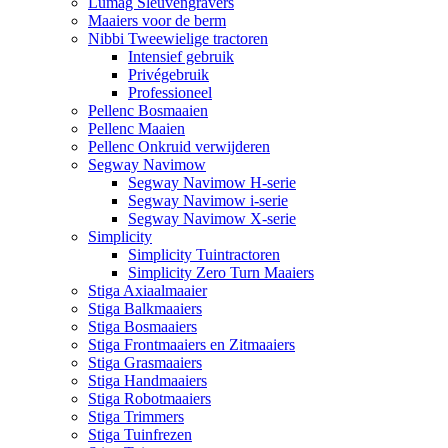
Lumag Sleuvengravers
Maaiers voor de berm
Nibbi Tweewielige tractoren
Intensief gebruik
Privégebruik
Professioneel
Pellenc Bosmaaien
Pellenc Maaien
Pellenc Onkruid verwijderen
Segway Navimow
Segway Navimow H-serie
Segway Navimow i-serie
Segway Navimow X-serie
Simplicity
Simplicity Tuintractoren
Simplicity Zero Turn Maaiers
Stiga Axiaalmaaier
Stiga Balkmaaiers
Stiga Bosmaaiers
Stiga Frontmaaiers en Zitmaaiers
Stiga Grasmaaiers
Stiga Handmaaiers
Stiga Robotmaaiers
Stiga Trimmers
Stiga Tuinfrezen