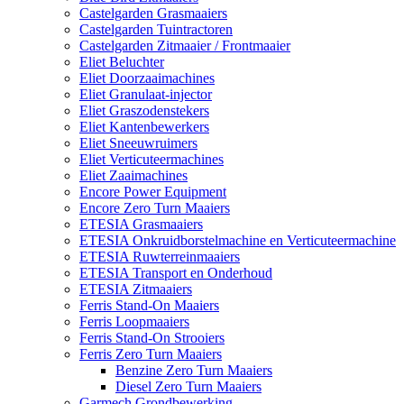
Castelgarden Grasmaaiers
Castelgarden Tuintractoren
Castelgarden Zitmaaier / Frontmaaier
Eliet Beluchter
Eliet Doorzaaimachines
Eliet Granulaat-injector
Eliet Graszodenstekers
Eliet Kantenbewerkers
Eliet Sneeuwruimers
Eliet Verticuteermachines
Eliet Zaaimachines
Encore Power Equipment
Encore Zero Turn Maaiers
ETESIA Grasmaaiers
ETESIA Onkruidborstelmachine en Verticuteermachine
ETESIA Ruwterreinmaaiers
ETESIA Transport en Onderhoud
ETESIA Zitmaaiers
Ferris Stand-On Maaiers
Ferris Loopmaaiers
Ferris Stand-On Strooiers
Ferris Zero Turn Maaiers
Benzine Zero Turn Maaiers
Diesel Zero Turn Maaiers
Garmech Grondbewerking