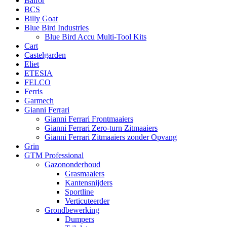
Balfor
BCS
Billy Goat
Blue Bird Industries
Blue Bird Accu Multi-Tool Kits
Cart
Castelgarden
Eliet
ETESIA
FELCO
Ferris
Garmech
Gianni Ferrari
Gianni Ferrari Frontmaaiers
Gianni Ferrari Zero-turn Zitmaaiers
Gianni Ferrari Zitmaaiers zonder Opvang
Grin
GTM Professional
Gazononderhoud
Grasmaaiers
Kantensnijders
Sportline
Verticuteerder
Grondbewerking
Dumpers