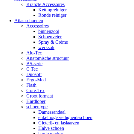
Kranzle Accessoires
Kettingreiniger
Ronde reiniger
Atlas schoenen
Accessoires
binnenzool
Schoenveter
Spray & Crème
werksok
Alu-Tec
Anatomische structuur
BS-serie
C Tec
Duosoft
Ergo-Med
Flash
Gore-Tex
Groot formaat
Hardloper
schoentype
Damessandaal
enkelhoge veiligheidsschoen
Gieterij- en laslaarzen
Halve schoen
harde werker