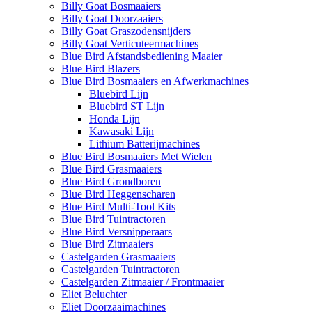
Billy Goat Bosmaaiers
Billy Goat Doorzaaiers
Billy Goat Graszodensnijders
Billy Goat Verticuteermachines
Blue Bird Afstandsbediening Maaier
Blue Bird Blazers
Blue Bird Bosmaaiers en Afwerkmachines
Bluebird Lijn
Bluebird ST Lijn
Honda Lijn
Kawasaki Lijn
Lithium Batterijmachines
Blue Bird Bosmaaiers Met Wielen
Blue Bird Grasmaaiers
Blue Bird Grondboren
Blue Bird Heggenscharen
Blue Bird Multi-Tool Kits
Blue Bird Tuintractoren
Blue Bird Versnipperaars
Blue Bird Zitmaaiers
Castelgarden Grasmaaiers
Castelgarden Tuintractoren
Castelgarden Zitmaaier / Frontmaaier
Eliet Beluchter
Eliet Doorzaaimachines