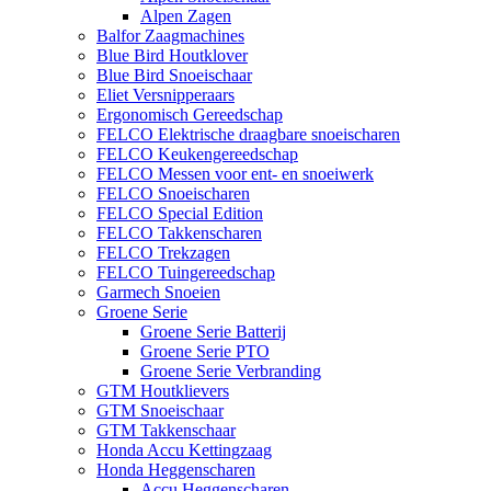
Alpen Zagen
Balfor Zaagmachines
Blue Bird Houtklover
Blue Bird Snoeischaar
Eliet Versnipperaars
Ergonomisch Gereedschap
FELCO Elektrische draagbare snoeischaren
FELCO Keukengereedschap
FELCO Messen voor ent- en snoeiwerk
FELCO Snoeischaren
FELCO Special Edition
FELCO Takkenscharen
FELCO Trekzagen
FELCO Tuingereedschap
Garmech Snoeien
Groene Serie
Groene Serie Batterij
Groene Serie PTO
Groene Serie Verbranding
GTM Houtklievers
GTM Snoeischaar
GTM Takkenschaar
Honda Accu Kettingzaag
Honda Heggenscharen
Accu Heggenscharen