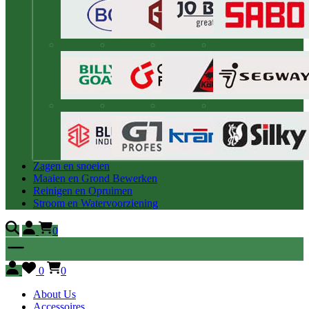
Zagen en snoeien
Maaien en Grond Bewerken
Reinigen en Opruimen
Stroom en Watervoorziening
0
0
0
About Us
Accessoires