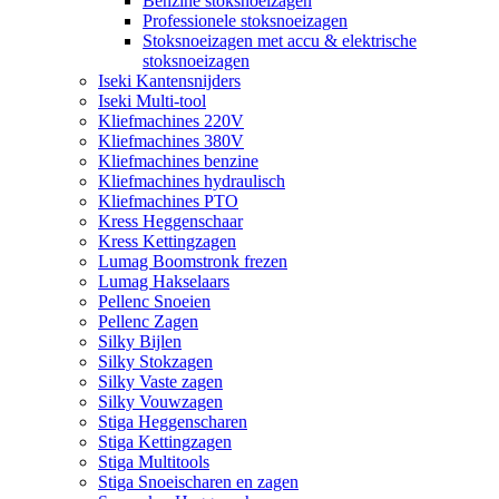
Benzine stoksnoeizagen
Professionele stoksnoeizagen
Stoksnoeizagen met accu & elektrische
stoksnoeizagen
Iseki Kantensnijders
Iseki Multi-tool
Kliefmachines 220V
Kliefmachines 380V
Kliefmachines benzine
Kliefmachines hydraulisch
Kliefmachines PTO
Kress Heggenschaar
Kress Kettingzagen
Lumag Boomstronk frezen
Lumag Hakselaars
Pellenc Snoeien
Pellenc Zagen
Silky Bijlen
Silky Stokzagen
Silky Vaste zagen
Silky Vouwzagen
Stiga Heggenscharen
Stiga Kettingzagen
Stiga Multitools
Stiga Snoeischaren en zagen