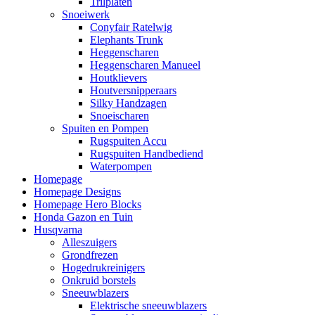
Trilplaten
Snoeiwerk
Conyfair Ratelwig
Elephants Trunk
Heggenscharen
Heggenscharen Manueel
Houtklievers
Houtversnipperaars
Silky Handzagen
Snoeischaren
Spuiten en Pompen
Rugspuiten Accu
Rugspuiten Handbediend
Waterpompen
Homepage
Homepage Designs
Homepage Hero Blocks
Honda Gazon en Tuin
Husqvarna
Alleszuigers
Grondfrezen
Hogedrukreinigers
Onkruid borstels
Sneeuwblazers
Elektrische sneeuwblazers