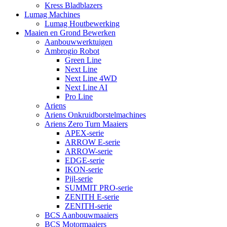
Kress Bladblazers
Lumag Machines
Lumag Houtbewerking
Maaien en Grond Bewerken
Aanbouwwerktuigen
Ambrogio Robot
Green Line
Next Line
Next Line 4WD
Next Line AI
Pro Line
Ariens
Ariens Onkruidborstelmachines
Ariens Zero Turn Maaiers
APEX-serie
ARROW E-serie
ARROW-serie
EDGE-serie
IKON-serie
Pijl-serie
SUMMIT PRO-serie
ZENITH E-serie
ZENITH-serie
BCS Aanbouwmaaiers
BCS Motormaaiers