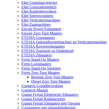
Eliet Granulaat-injector
Eliet Graszodenstekers
Eliet Kantenbewerkers
Eliet Sneeuwruimers
Eliet Verticuteermachines
Eliet Zaaimachines
Encore Power Equipment
Encore Zero Turn Maaiers
ETESIA Grasmaaiers
ETESIA Onkruidborstelmachine en Verticuteermachine
ETESIA Ruwterreinmaaiers
ETESIA Transport en Onderhoud
ETESIA Zitmaaiers
Ferris Stand-On Maaiers
Ferris Loopmaaiers
Ferris Stand-On Strooiers
Ferris Zero Turn Maaiers
Benzine Zero Turn Maaiers
Diesel Zero Turn Maaiers
Garmech Grondbewerking
Garmech Maaien
Gianni Ferrari Elektrische Zitmaaiers
Gianni Ferrari Kniktractoren
Gianni Ferrari Zitmaaiers met Opvang
Grasmaaiers met afstandsbediening