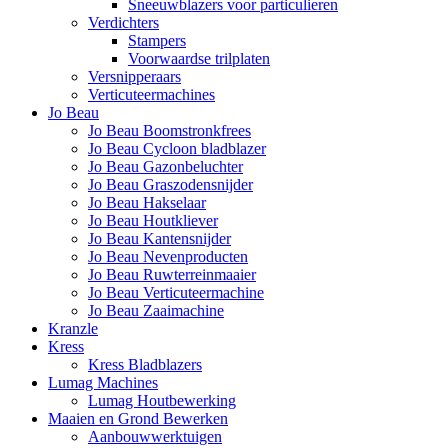
Sneeuwblazers voor particulieren
Verdichters
Stampers
Voorwaardse trilplaten
Versnipperaars
Verticuteermachines
Jo Beau
Jo Beau Boomstronkfrees
Jo Beau Cycloon bladblazer
Jo Beau Gazonbeluchter
Jo Beau Graszodensnijder
Jo Beau Hakselaar
Jo Beau Houtkliever
Jo Beau Kantensnijder
Jo Beau Nevenproducten
Jo Beau Ruwterreinmaaier
Jo Beau Verticuteermachine
Jo Beau Zaaimachine
Kranzle
Kress
Kress Bladblazers
Lumag Machines
Lumag Houtbewerking
Maaien en Grond Bewerken
Aanbouwwerktuigen