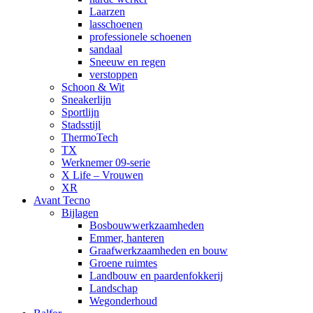
Laarzen
lasschoenen
professionele schoenen
sandaal
Sneeuw en regen
verstoppen
Schoon & Wit
Sneakerlijn
Sportlijn
Stadsstijl
ThermoTech
TX
Werknemer 09-serie
X Life – Vrouwen
XR
Avant Tecno
Bijlagen
Bosbouwwerkzaamheden
Emmer, hanteren
Graafwerkzaamheden en bouw
Groene ruimtes
Landbouw en paardenfokkerij
Landschap
Wegonderhoud