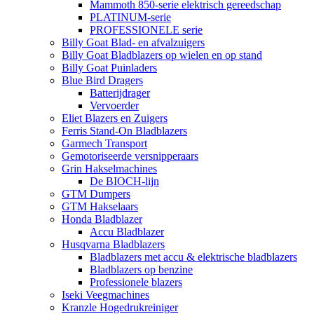
Mammoth 850-serie elektrisch gereedschap
PLATINUM-serie
PROFESSIONELE serie
Billy Goat Blad- en afvalzuigers
Billy Goat Bladblazers op wielen en op stand
Billy Goat Puinladers
Blue Bird Dragers
Batterijdrager
Vervoerder
Eliet Blazers en Zuigers
Ferris Stand-On Bladblazers
Garmech Transport
Gemotoriseerde versnipperaars
Grin Hakselmachines
De BIOCH-lijn
GTM Dumpers
GTM Hakselaars
Honda Bladblazer
Accu Bladblazer
Husqvarna Bladblazers
Bladblazers met accu & elektrische bladblazers
Bladblazers op benzine
Professionele blazers
Iseki Veegmachines
Kranzle Hogedrukreiniger