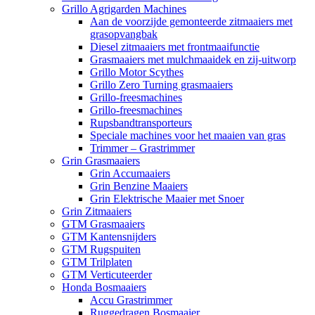
Grillo Agrigarden Machines
Aan de voorzijde gemonteerde zitmaaiers met
grasopvangbak
Diesel zitmaaiers met frontmaaifunctie
Grasmaaiers met mulchmaaidek en zij-uitworp
Grillo Motor Scythes
Grillo Zero Turning grasmaaiers
Grillo-freesmachines
Grillo-freesmachines
Rupsbandtransporteurs
Speciale machines voor het maaien van gras
Trimmer – Grastrimmer
Grin Grasmaaiers
Grin Accumaaiers
Grin Benzine Maaiers
Grin Elektrische Maaier met Snoer
Grin Zitmaaiers
GTM Grasmaaiers
GTM Kantensnijders
GTM Rugspuiten
GTM Trilplaten
GTM Verticuteerder
Honda Bosmaaiers
Accu Grastrimmer
Ruggedragen Bosmaaier