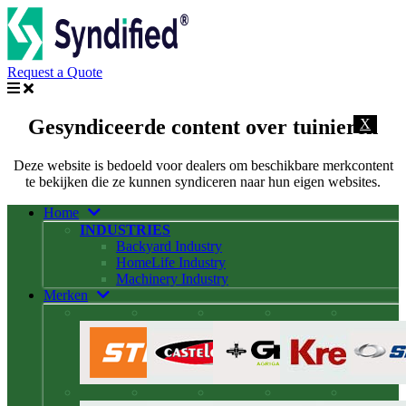
Request a Quote
Gesyndiceerde content over tuinieren
X
Deze website is bedoeld voor dealers om beschikbare merkcontent
te bekijken die ze kunnen syndiceren naar hun eigen websites.
Home
INDUSTRIES
Backyard Industry
HomeLife Industry
Machinery Industry
Merken