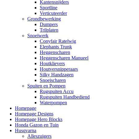
Kantensnijders
Sportline
Verticuteerder
Grondbewerking
Dumpers
Trilplaten
Snoeiwerk
Conyfair Ratelwig
Elephants Trunk
Heggenscharen
Heggenscharen Manueel
Houtklievers
Houtversnipperaars
Silky Handzagen
Snoeischaren
Spuiten en Pompen
Rugspuiten Accu
Rugspuiten Handbediend
Waterpompen
Homepage
Homepage Designs
Homepage Hero Blocks
Honda Gazon en Tuin
Husqvarna
Alleszuigers