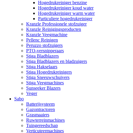
Hogedrukreiniger benzine
Hogedrukreiniger koud water
Hogedrukreiniger warm water
Particuliere hogedrukreiniger
Kranzle Professionele stofzuiger
Kranzle Reinigingsproducten
Kranzle Veegmachine
Pellenc Reinigen
Peruzzo stofzuigers
PTO-versnipperaars
Stiga Bladblazers
Stiga Bladblazers en bladzuigers
Stiga Hakselaars
Stiga Hogedrukreinigers
Stiga Sneeuwschuivers
Stiga Veegmachines
Sunseeker Blazers
Veger
Sabo
Batterijsysteem
Gazontractoren
Grasmaaiers
Ruwterreinmachines
Tuingereedschap
Verticuteermachines