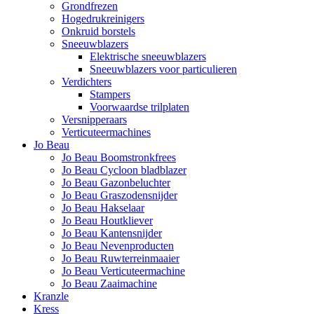
Grondfrezen
Hogedrukreinigers
Onkruid borstels
Sneeuwblazers
Elektrische sneeuwblazers
Sneeuwblazers voor particulieren
Verdichters
Stampers
Voorwaardse trilplaten
Versnipperaars
Verticuteermachines
Jo Beau
Jo Beau Boomstronkfrees
Jo Beau Cycloon bladblazer
Jo Beau Gazonbeluchter
Jo Beau Graszodensnijder
Jo Beau Hakselaar
Jo Beau Houtkliever
Jo Beau Kantensnijder
Jo Beau Nevenproducten
Jo Beau Ruwterreinmaaier
Jo Beau Verticuteermachine
Jo Beau Zaaimachine
Kranzle
Kress