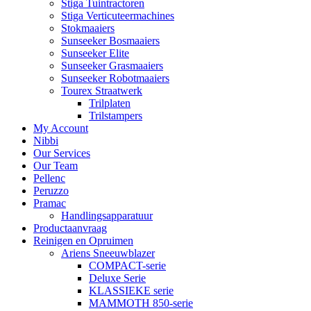
Stiga Tuintractoren
Stiga Verticuteermachines
Stokmaaiers
Sunseeker Bosmaaiers
Sunseeker Elite
Sunseeker Grasmaaiers
Sunseeker Robotmaaiers
Tourex Straatwerk
Trilplaten
Trilstampers
My Account
Nibbi
Our Services
Our Team
Pellenc
Peruzzo
Pramac
Handlingsapparatuur
Productaanvraag
Reinigen en Opruimen
Ariens Sneeuwblazer
COMPACT-serie
Deluxe Serie
KLASSIEKE serie
MAMMOTH 850-serie