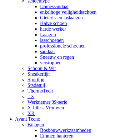
schoentype
Damessandaal
enkelhoge veiligheidsschoen
Gieterij- en laslaarzen
Halve schoen
harde werker
Laarzen
lasschoenen
professionele schoenen
sandaal
Sneeuw en regen
verstoppen
Schoon & Wit
Sneakerlijn
Sportlijn
Stadsstijl
ThermoTech
TX
Werknemer 09-serie
X Life – Vrouwen
XR
Avant Tecno
Bijlagen
Bosbouwwerkzaamheden
Emmer, hanteren