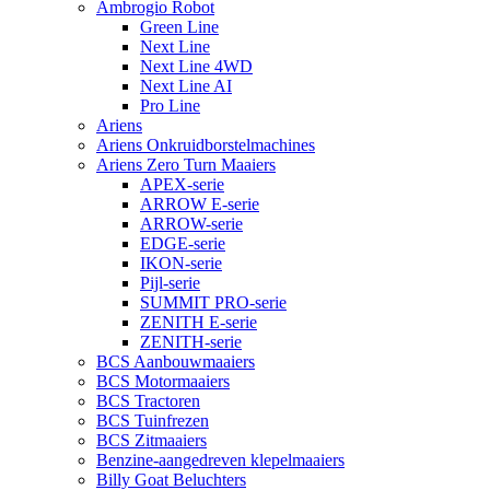
Ambrogio Robot
Green Line
Next Line
Next Line 4WD
Next Line AI
Pro Line
Ariens
Ariens Onkruidborstelmachines
Ariens Zero Turn Maaiers
APEX-serie
ARROW E-serie
ARROW-serie
EDGE-serie
IKON-serie
Pijl-serie
SUMMIT PRO-serie
ZENITH E-serie
ZENITH-serie
BCS Aanbouwmaaiers
BCS Motormaaiers
BCS Tractoren
BCS Tuinfrezen
BCS Zitmaaiers
Benzine-aangedreven klepelmaaiers
Billy Goat Beluchters