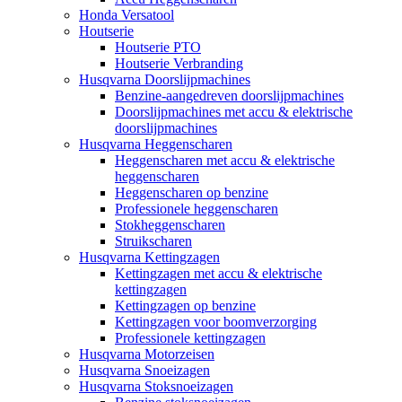
Honda Versatool
Houtserie
Houtserie PTO
Houtserie Verbranding
Husqvarna Doorslijpmachines
Benzine-aangedreven doorslijpmachines
Doorslijpmachines met accu & elektrische
doorslijpmachines
Husqvarna Heggenscharen
Heggenscharen met accu & elektrische
heggenscharen
Heggenscharen op benzine
Professionele heggenscharen
Stokheggenscharen
Struikscharen
Husqvarna Kettingzagen
Kettingzagen met accu & elektrische
kettingzagen
Kettingzagen op benzine
Kettingzagen voor boomverzorging
Professionele kettingzagen
Husqvarna Motorzeisen
Husqvarna Snoeizagen
Husqvarna Stoksnoeizagen