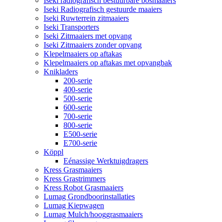
Iseki radiografisch bestuurbare bosmaaiers
Iseki Radiografisch gestuurde maaiers
Iseki Ruwterrein zitmaaiers
Iseki Transporters
Iseki Zitmaaiers met opvang
Iseki Zitmaaiers zonder opvang
Klepelmaaiers op aftakas
Klepelmaaiers op aftakas met opvangbak
Knikladers
200-serie
400-serie
500-serie
600-serie
700-serie
800-serie
E500-serie
E700-serie
Köppl
Eénassige Werktuigdragers
Kress Grasmaaiers
Kress Grastrimmers
Kress Robot Grasmaaiers
Lumag Grondboorinstallaties
Lumag Kiepwagen
Lumag Mulch/hooggrasmaaiers