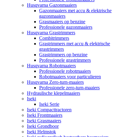
Husqvarna Gazonmaaiers
Gazonmaaiers met accu & elektrische
gazonmaaiers
Grasmaaiers op benzine
Professionele gazonmaaiers
Husqvarna Grastrimmers
Combitrimmers
Grastrimmers met accu & elektrische
grastrimmers
Grastrimmers op benzine
Professionele grastrimmers
Husqvarna Robotmaaiers
Professionele robotmaaiers
Robotmaaiers voor particulieren
Husqvarna Zero-turn-maaiers
Professionele zero-turn-maaiers
Hydraulische klepelmaaiers
Iseki
Iseki Serie
Iseki Compacttractoren
Iseki Frontmaaiers
Iseki Grasmaaiers
Iseki Grondboor
Iseki Helmstok