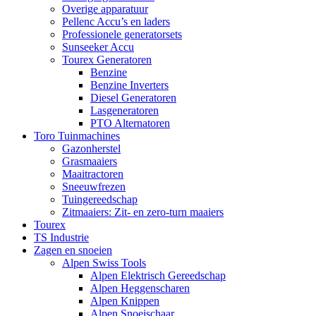
Overige apparatuur
Pellenc Accu’s en laders
Professionele generatorsets
Sunseeker Accu
Tourex Generatoren
Benzine
Benzine Inverters
Diesel Generatoren
Lasgeneratoren
PTO Alternatoren
Toro Tuinmachines
Gazonherstel
Grasmaaiers
Maaitractoren
Sneeuwfrezen
Tuingereedschap
Zitmaaiers: Zit- en zero-turn maaiers
Tourex
TS Industrie
Zagen en snoeien
Alpen Swiss Tools
Alpen Elektrisch Gereedschap
Alpen Heggenscharen
Alpen Knippen
Alpen Snoeischaar