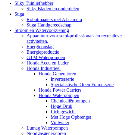
Silky Tuinliefhebber
Silky Bladen en onderdelen
Stiga
Robotmaaiers met AI-camera
Stiga Handgereedschap
Stroom en Watervoorziening
Apparatuur voor semi-professionals en recreatieve
activiteiten.
Energieopslag
Energieproductie
GTM Waterpompen
Honda Accu en Lader
Honda Industrieel
Honda Generatoren
Inverterserie
Specialistische Open Frame-serie
Honda Power Carriers
Honda Waterpompen
Chemicaliënpompen
Hoge Druk
Lichtgewicht
Met Hoge Opbrengst
Vuilwater
Lumag Waterpompen
Noodgasgeneratoren