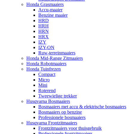
Honda Grasmaaiers
Accu-maaier
Benzine maaier
HRD
HRH
HRN
HRX
IZY
IZY-ON
Ruw-terreinmaaiers
Honda Mid-Range Zitmaaiers
Honda Robotmaaiers
Honda Tuinfrezen
Compact
Micro
Mini
Roterend
Tweewielige trekker
Husqvarna Bosmaaiers
Bosmaaiers met accu & elektrische bosmaaiers
Bosmaaiers op benzine
Professionele bosmaaiers
Husqvarna Frontzitmaaiers
Frontzitmaaiers voor thuisgebruik
Professionele frontzitmaaiers