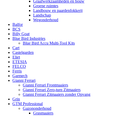
Graafwerkzaamheden en bouw
Groene ruimtes
Landbouw en paardenfokkerij
Landschap
Wegonderhoud
Balfor
BCS
Billy Goat
Blue Bird Industries
Blue Bird Accu Multi-Tool Kits
Cart
Castelgarden
Eliet
ETESIA
FELCO
Ferris
Garmech
Gianni Ferrari
Gianni Ferrari Frontmaaiers
Gianni Ferrari Zero-turn Zitmaaiers
Gianni Ferrari Zitmaaiers zonder Opvang
Grin
GTM Professional
Gazononderhoud
Grasmaaiers