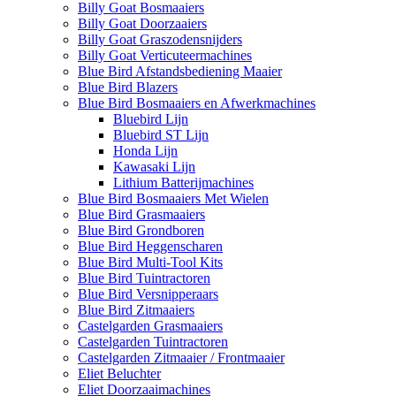
Billy Goat Bosmaaiers
Billy Goat Doorzaaiers
Billy Goat Graszodensnijders
Billy Goat Verticuteermachines
Blue Bird Afstandsbediening Maaier
Blue Bird Blazers
Blue Bird Bosmaaiers en Afwerkmachines
Bluebird Lijn
Bluebird ST Lijn
Honda Lijn
Kawasaki Lijn
Lithium Batterijmachines
Blue Bird Bosmaaiers Met Wielen
Blue Bird Grasmaaiers
Blue Bird Grondboren
Blue Bird Heggenscharen
Blue Bird Multi-Tool Kits
Blue Bird Tuintractoren
Blue Bird Versnipperaars
Blue Bird Zitmaaiers
Castelgarden Grasmaaiers
Castelgarden Tuintractoren
Castelgarden Zitmaaier / Frontmaaier
Eliet Beluchter
Eliet Doorzaaimachines