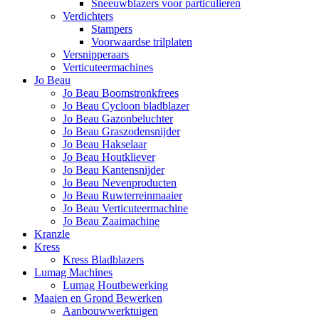
Sneeuwblazers voor particulieren
Verdichters
Stampers
Voorwaardse trilplaten
Versnipperaars
Verticuteermachines
Jo Beau
Jo Beau Boomstronkfrees
Jo Beau Cycloon bladblazer
Jo Beau Gazonbeluchter
Jo Beau Graszodensnijder
Jo Beau Hakselaar
Jo Beau Houtkliever
Jo Beau Kantensnijder
Jo Beau Nevenproducten
Jo Beau Ruwterreinmaaier
Jo Beau Verticuteermachine
Jo Beau Zaaimachine
Kranzle
Kress
Kress Bladblazers
Lumag Machines
Lumag Houtbewerking
Maaien en Grond Bewerken
Aanbouwwerktuigen