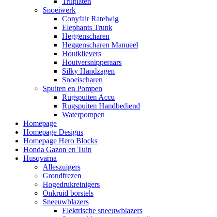
Trilplaten
Snoeiwerk
Conyfair Ratelwig
Elephants Trunk
Heggenscharen
Heggenscharen Manueel
Houtklievers
Houtversnipperaars
Silky Handzagen
Snoeischaren
Spuiten en Pompen
Rugspuiten Accu
Rugspuiten Handbediend
Waterpompen
Homepage
Homepage Designs
Homepage Hero Blocks
Honda Gazon en Tuin
Husqvarna
Alleszuigers
Grondfrezen
Hogedrukreinigers
Onkruid borstels
Sneeuwblazers
Elektrische sneeuwblazers