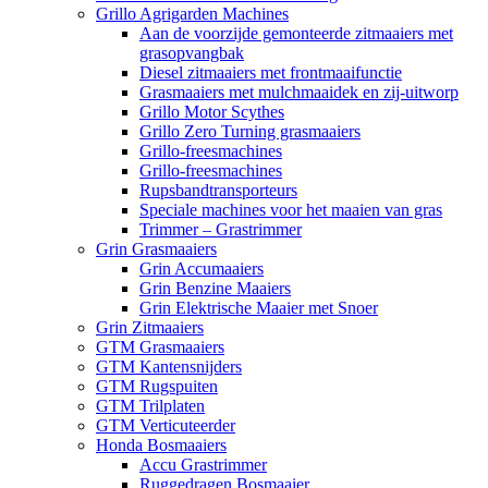
Grillo Agrigarden Machines
Aan de voorzijde gemonteerde zitmaaiers met
grasopvangbak
Diesel zitmaaiers met frontmaaifunctie
Grasmaaiers met mulchmaaidek en zij-uitworp
Grillo Motor Scythes
Grillo Zero Turning grasmaaiers
Grillo-freesmachines
Grillo-freesmachines
Rupsbandtransporteurs
Speciale machines voor het maaien van gras
Trimmer – Grastrimmer
Grin Grasmaaiers
Grin Accumaaiers
Grin Benzine Maaiers
Grin Elektrische Maaier met Snoer
Grin Zitmaaiers
GTM Grasmaaiers
GTM Kantensnijders
GTM Rugspuiten
GTM Trilplaten
GTM Verticuteerder
Honda Bosmaaiers
Accu Grastrimmer
Ruggedragen Bosmaaier