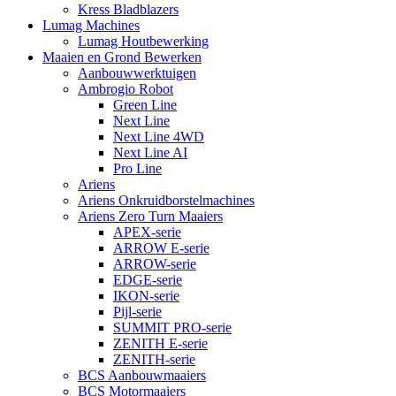
Kress Bladblazers
Lumag Machines
Lumag Houtbewerking
Maaien en Grond Bewerken
Aanbouwwerktuigen
Ambrogio Robot
Green Line
Next Line
Next Line 4WD
Next Line AI
Pro Line
Ariens
Ariens Onkruidborstelmachines
Ariens Zero Turn Maaiers
APEX-serie
ARROW E-serie
ARROW-serie
EDGE-serie
IKON-serie
Pijl-serie
SUMMIT PRO-serie
ZENITH E-serie
ZENITH-serie
BCS Aanbouwmaaiers
BCS Motormaaiers