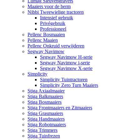
Lumag Sleuvengravers
Maaiers voor de berm
Nibbi Tweewielige tractoren
Intensief gebruik
Privégebruik
Professioneel
Pellenc Bosmaaien
Pellenc Maaien
Pellenc Onkruid verwijderen
Segway Navimow
Segway Navimow H-serie
Segway Navimow i-serie
Segway Navimow X-serie
Simplicity
Simplicity Tuintractoren
Simplicity Zero Turn Maaiers
Stiga Axiaalmaaier
Stiga Balkmaaiers
Stiga Bosmaaiers
Stiga Frontmaaiers en Zitmaaiers
Stiga Grasmaaiers
Stiga Handmaaiers
Stiga Robotmaaiers
Stiga Trimmers
Stiga Tuinfrezen