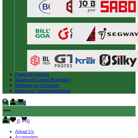
Zagen en snoeien
Maaien en Grond Bewerken
Reinigen en Opruimen
Stroom en Watervoorziening
0
0
0
About Us
Accessoires