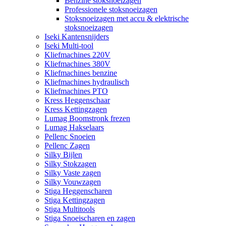
Benzine stoksnoeizagen
Professionele stoksnoeizagen
Stoksnoeizagen met accu & elektrische
stoksnoeizagen
Iseki Kantensnijders
Iseki Multi-tool
Kliefmachines 220V
Kliefmachines 380V
Kliefmachines benzine
Kliefmachines hydraulisch
Kliefmachines PTO
Kress Heggenschaar
Kress Kettingzagen
Lumag Boomstronk frezen
Lumag Hakselaars
Pellenc Snoeien
Pellenc Zagen
Silky Bijlen
Silky Stokzagen
Silky Vaste zagen
Silky Vouwzagen
Stiga Heggenscharen
Stiga Kettingzagen
Stiga Multitools
Stiga Snoeischaren en zagen