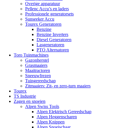
Overige apparatuur
Pellenc Accu’s en laders
Professionele generatorsets
Sunseeker Accu
Tourex Generatoren
Benzine
Benzine Inverters
Diesel Generatoren
Lasgeneratoren
PTO Alternatoren
Toro Tuinmachines
Gazonherstel
Grasmaaiers
Maaitractoren
Sneeuwfrezen
Tuingereedschap
Zitmaaiers: Zit- en zero-turn maaiers
Tourex
TS Industrie
Zagen en snoeien
Alpen Swiss Tools
Alpen Elektrisch Gereedschap
Alpen Heggenscharen
Alpen Knippen
Alpen Snoeischaar