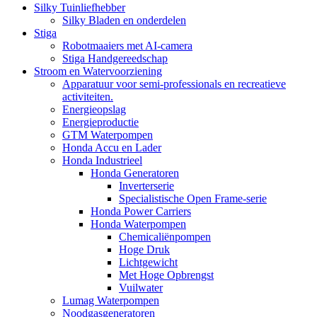
Silky Tuinliefhebber
Silky Bladen en onderdelen
Stiga
Robotmaaiers met AI-camera
Stiga Handgereedschap
Stroom en Watervoorziening
Apparatuur voor semi-professionals en recreatieve
activiteiten.
Energieopslag
Energieproductie
GTM Waterpompen
Honda Accu en Lader
Honda Industrieel
Honda Generatoren
Inverterserie
Specialistische Open Frame-serie
Honda Power Carriers
Honda Waterpompen
Chemicaliënpompen
Hoge Druk
Lichtgewicht
Met Hoge Opbrengst
Vuilwater
Lumag Waterpompen
Noodgasgeneratoren