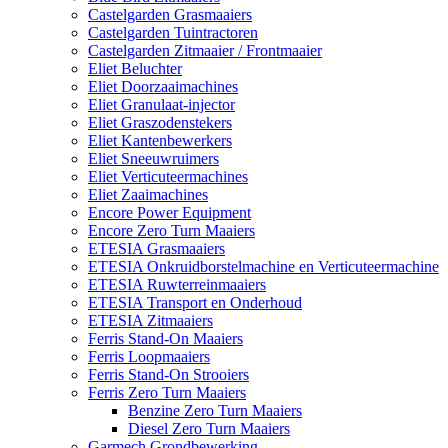
Castelgarden Grasmaaiers
Castelgarden Tuintractoren
Castelgarden Zitmaaier / Frontmaaier
Eliet Beluchter
Eliet Doorzaaimachines
Eliet Granulaat-injector
Eliet Graszodenstekers
Eliet Kantenbewerkers
Eliet Sneeuwruimers
Eliet Verticuteermachines
Eliet Zaaimachines
Encore Power Equipment
Encore Zero Turn Maaiers
ETESIA Grasmaaiers
ETESIA Onkruidborstelmachine en Verticuteermachine
ETESIA Ruwterreinmaaiers
ETESIA Transport en Onderhoud
ETESIA Zitmaaiers
Ferris Stand-On Maaiers
Ferris Loopmaaiers
Ferris Stand-On Strooiers
Ferris Zero Turn Maaiers
Benzine Zero Turn Maaiers
Diesel Zero Turn Maaiers
Garmech Grondbewerking