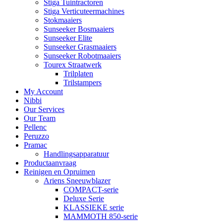
Stiga Tuintractoren
Stiga Verticuteermachines
Stokmaaiers
Sunseeker Bosmaaiers
Sunseeker Elite
Sunseeker Grasmaaiers
Sunseeker Robotmaaiers
Tourex Straatwerk
Trilplaten
Trilstampers
My Account
Nibbi
Our Services
Our Team
Pellenc
Peruzzo
Pramac
Handlingsapparatuur
Productaanvraag
Reinigen en Opruimen
Ariens Sneeuwblazer
COMPACT-serie
Deluxe Serie
KLASSIEKE serie
MAMMOTH 850-serie