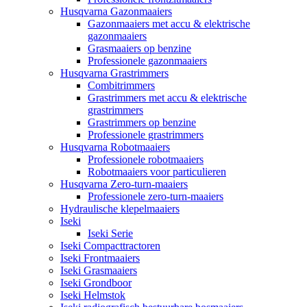
Husqvarna Gazonmaaiers
Gazonmaaiers met accu & elektrische
gazonmaaiers
Grasmaaiers op benzine
Professionele gazonmaaiers
Husqvarna Grastrimmers
Combitrimmers
Grastrimmers met accu & elektrische
grastrimmers
Grastrimmers op benzine
Professionele grastrimmers
Husqvarna Robotmaaiers
Professionele robotmaaiers
Robotmaaiers voor particulieren
Husqvarna Zero-turn-maaiers
Professionele zero-turn-maaiers
Hydraulische klepelmaaiers
Iseki
Iseki Serie
Iseki Compacttractoren
Iseki Frontmaaiers
Iseki Grasmaaiers
Iseki Grondboor
Iseki Helmstok