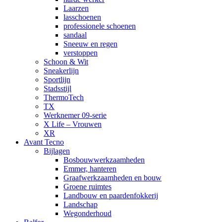
Laarzen
lasschoenen
professionele schoenen
sandaal
Sneeuw en regen
verstoppen
Schoon & Wit
Sneakerlijn
Sportlijn
Stadsstijl
ThermoTech
TX
Werknemer 09-serie
X Life – Vrouwen
XR
Avant Tecno
Bijlagen
Bosbouwwerkzaamheden
Emmer, hanteren
Graafwerkzaamheden en bouw
Groene ruimtes
Landbouw en paardenfokkerij
Landschap
Wegonderhoud