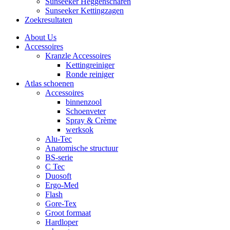
Sunseeker Heggenscharen
Sunseeker Kettingzagen
Zoekresultaten
About Us
Accessoires
Kranzle Accessoires
Kettingreiniger
Ronde reiniger
Atlas schoenen
Accessoires
binnenzool
Schoenveter
Spray & Crème
werksok
Alu-Tec
Anatomische structuur
BS-serie
C Tec
Duosoft
Ergo-Med
Flash
Gore-Tex
Groot formaat
Hardloper