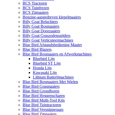
BCS Tractoren
BCS Tuinfrezen
BCS Zitmaaiers
Benzine-aangedreven klepelmaaiers
Billy Goat Beluchters
Billy Goat Bosmaaiers
Billy Goat Doorzaaiers
Billy Goat Graszodensnijders
Billy Goat Verticuteermachines
Blue Bird Afstandsbediening Maaier
Blue Bird Blazers
Blue Bird Bosmaaiers en Afwerkmachines
Bluebird Lijn
Bluebird ST Lijn
Honda Lijn
Kawasaki Lijn
Lithium Batterijmachines
Blue Bird Bosmaaiers Met Wielen
Blue Bird Grasmaaiers
Blue Bird Grondboren
Blue Bird Heggenscharen
Blue Bird Multi-Tool Kits
Blue Bird Tuintractoren
Blue Bird Versnipperaars
Blue Bird Zitmaaiers