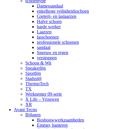
schoentype
Damessandaal
enkelhoge veiligheidsschoen
Gieterij- en laslaarzen
Halve schoen
harde werker
Laarzen
lasschoenen
professionele schoenen
sandaal
Sneeuw en regen
verstoppen
Schoon & Wit
Sneakerlijn
Sportlijn
Stadsstijl
ThermoTech
TX
Werknemer 09-serie
X Life – Vrouwen
XR
Avant Tecno
Bijlagen
Bosbouwwerkzaamheden
Emmer, hanteren