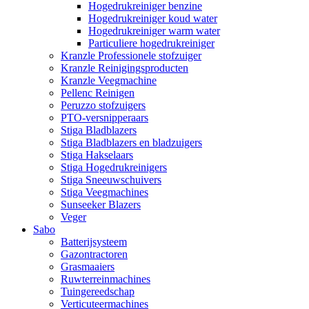
Hogedrukreiniger benzine
Hogedrukreiniger koud water
Hogedrukreiniger warm water
Particuliere hogedrukreiniger
Kranzle Professionele stofzuiger
Kranzle Reinigingsproducten
Kranzle Veegmachine
Pellenc Reinigen
Peruzzo stofzuigers
PTO-versnipperaars
Stiga Bladblazers
Stiga Bladblazers en bladzuigers
Stiga Hakselaars
Stiga Hogedrukreinigers
Stiga Sneeuwschuivers
Stiga Veegmachines
Sunseeker Blazers
Veger
Sabo
Batterijsysteem
Gazontractoren
Grasmaaiers
Ruwterreinmachines
Tuingereedschap
Verticuteermachines