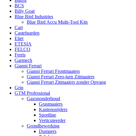
Balfor
BCS
Billy Goat
Blue Bird Industries
Blue Bird Accu Multi-Tool Kits
Cart
Castelgarden
Eliet
ETESIA
FELCO
Ferris
Garmech
Gianni Ferrari
Gianni Ferrari Frontmaaiers
Gianni Ferrari Zero-turn Zitmaaiers
Gianni Ferrari Zitmaaiers zonder Opvang
Grin
GTM Professional
Gazononderhoud
Grasmaaiers
Kantensnijders
Sportline
Verticuteerder
Grondbewerking
Dumpers