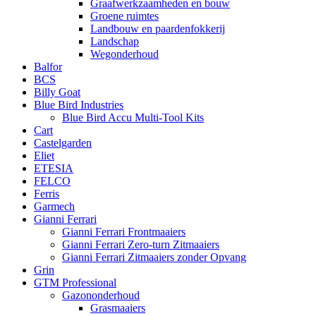
Graafwerkzaamheden en bouw
Groene ruimtes
Landbouw en paardenfokkerij
Landschap
Wegonderhoud
Balfor
BCS
Billy Goat
Blue Bird Industries
Blue Bird Accu Multi-Tool Kits
Cart
Castelgarden
Eliet
ETESIA
FELCO
Ferris
Garmech
Gianni Ferrari
Gianni Ferrari Frontmaaiers
Gianni Ferrari Zero-turn Zitmaaiers
Gianni Ferrari Zitmaaiers zonder Opvang
Grin
GTM Professional
Gazononderhoud
Grasmaaiers