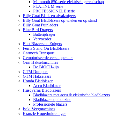
Mammoth 850-serie elektrisch gereedschap
PLATINUM-serie
PROFESSIONELE serie
Billy Goat Blad- en afvalzuigers
Billy Goat Bladblazers op wielen en op stand
Billy Goat Puinladers
Blue Bird Dragers
Batterijdrager
Vervoerder
Eliet Blazers en Zuigers
Ferris Stand-On Bladblazers
Garmech Transport
Gemotoriseerde versnipperaars
Grin Hakselmachines
De BIOCH-lijn
GTM Dumpers
GTM Hakselaars
Honda Bladblazer
Accu Bladblazer
Husqvarna Bladblazers
Bladblazers met accu & elektrische bladblazers
Bladblazers op benzine
Professionele blazers
Iseki Veegmachines
Kranzle Hogedrukreiniger