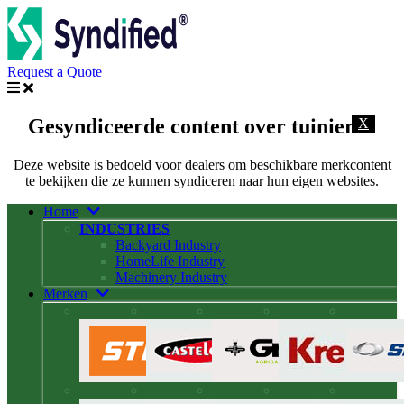
Request a Quote
Gesyndiceerde content over tuinieren
X
Deze website is bedoeld voor dealers om beschikbare merkcontent
te bekijken die ze kunnen syndiceren naar hun eigen websites.
Home
INDUSTRIES
Backyard Industry
HomeLife Industry
Machinery Industry
Merken