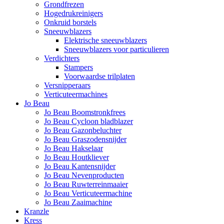
Grondfrezen
Hogedrukreinigers
Onkruid borstels
Sneeuwblazers
Elektrische sneeuwblazers
Sneeuwblazers voor particulieren
Verdichters
Stampers
Voorwaardse trilplaten
Versnipperaars
Verticuteermachines
Jo Beau
Jo Beau Boomstronkfrees
Jo Beau Cycloon bladblazer
Jo Beau Gazonbeluchter
Jo Beau Graszodensnijder
Jo Beau Hakselaar
Jo Beau Houtkliever
Jo Beau Kantensnijder
Jo Beau Nevenproducten
Jo Beau Ruwterreinmaaier
Jo Beau Verticuteermachine
Jo Beau Zaaimachine
Kranzle
Kress