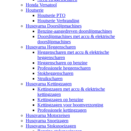
Honda Versatool
Houtserie
Houtserie PTO
Houtserie Verbranding
Husqvarna Doorslijpmachines
Benzine-aangedreven doorslijpmachines
Doorslijpmachines met accu & elektrische
doorslijpmachines
Husqvarna Heggenscharen
Heggenscharen met accu & elektrische
heggenscharen
Heggenscharen op benzine
Professionele heggenscharen
Stokheggenscharen
Struikscharen
Husqvarna Kettingzagen
Kettingzagen met accu & elektrische
kettingzagen
Kettingzagen op benzine
Kettingzagen voor boomverzorging
Professionele kettingzagen
Husqvarna Motorzeisen
Husqvarna Snoeizagen
Husqvarna Stoksnoeizagen