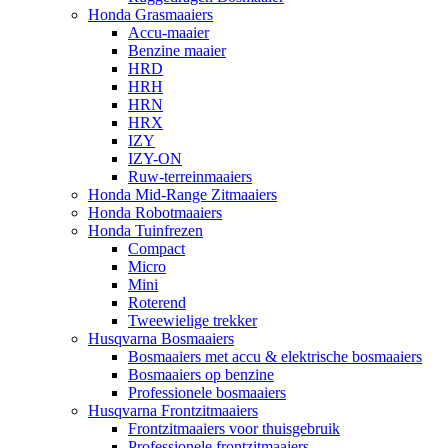
Honda Grasmaaiers
Accu-maaier
Benzine maaier
HRD
HRH
HRN
HRX
IZY
IZY-ON
Ruw-terreinmaaiers
Honda Mid-Range Zitmaaiers
Honda Robotmaaiers
Honda Tuinfrezen
Compact
Micro
Mini
Roterend
Tweewielige trekker
Husqvarna Bosmaaiers
Bosmaaiers met accu & elektrische bosmaaiers
Bosmaaiers op benzine
Professionele bosmaaiers
Husqvarna Frontzitmaaiers
Frontzitmaaiers voor thuisgebruik
Professionele frontzitmaaiers