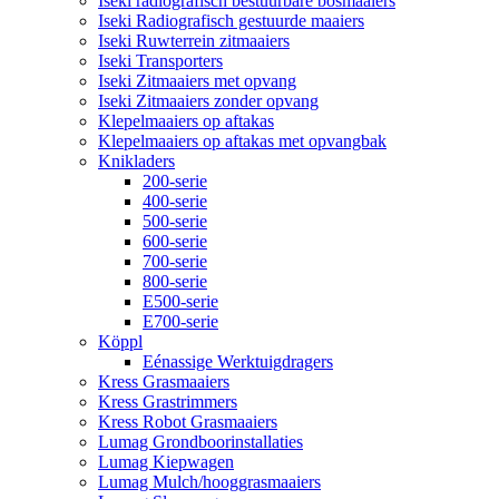
Iseki radiografisch bestuurbare bosmaaiers
Iseki Radiografisch gestuurde maaiers
Iseki Ruwterrein zitmaaiers
Iseki Transporters
Iseki Zitmaaiers met opvang
Iseki Zitmaaiers zonder opvang
Klepelmaaiers op aftakas
Klepelmaaiers op aftakas met opvangbak
Knikladers
200-serie
400-serie
500-serie
600-serie
700-serie
800-serie
E500-serie
E700-serie
Köppl
Eénassige Werktuigdragers
Kress Grasmaaiers
Kress Grastrimmers
Kress Robot Grasmaaiers
Lumag Grondboorinstallaties
Lumag Kiepwagen
Lumag Mulch/hooggrasmaaiers