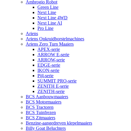
Ambrogio Robot
Green Line
Next Line
Next Line 4WD
Next Line AI
Pro Line
Ariens
Ariens Onkruidborstelmachines
Ariens Zero Turn Maaiers
APEX-serie
ARROW E-serie
ARROW-serie
EDGE-serie
IKON-serie
Pijl-serie
SUMMIT PRO-serie
ZENITH E-serie
ZENITH-serie
BCS Aanbouwmaaiers
BCS Motormaaiers
BCS Tractoren
BCS Tuinfrezen
BCS Zitmaaiers
Benzine-aangedreven klepelmaaiers
Billy Goat Beluchters