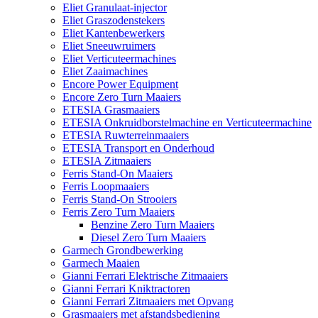
Eliet Granulaat-injector
Eliet Graszodenstekers
Eliet Kantenbewerkers
Eliet Sneeuwruimers
Eliet Verticuteermachines
Eliet Zaaimachines
Encore Power Equipment
Encore Zero Turn Maaiers
ETESIA Grasmaaiers
ETESIA Onkruidborstelmachine en Verticuteermachine
ETESIA Ruwterreinmaaiers
ETESIA Transport en Onderhoud
ETESIA Zitmaaiers
Ferris Stand-On Maaiers
Ferris Loopmaaiers
Ferris Stand-On Strooiers
Ferris Zero Turn Maaiers
Benzine Zero Turn Maaiers
Diesel Zero Turn Maaiers
Garmech Grondbewerking
Garmech Maaien
Gianni Ferrari Elektrische Zitmaaiers
Gianni Ferrari Kniktractoren
Gianni Ferrari Zitmaaiers met Opvang
Grasmaaiers met afstandsbediening