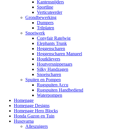
Kantensnijders
Sportline
Verticuteerder
Grondbewerking
Dumpers
Trilplaten
Snoeiwerk
Conyfair Ratelwig
Elephants Trunk
Heggenscharen
Heggenscharen Manueel
Houtklievers
Houtversnipperaars
Silky Handzagen
Snoeischaren
Spuiten en Pompen
Rugspuiten Accu
Rugspuiten Handbediend
Waterpompen
Homepage
Homepage Designs
Homepage Hero Blocks
Honda Gazon en Tuin
Husqvarna
Alleszuigers