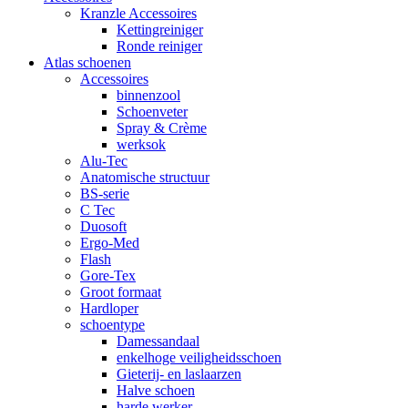
Kranzle Accessoires
Kettingreiniger
Ronde reiniger
Atlas schoenen
Accessoires
binnenzool
Schoenveter
Spray & Crème
werksok
Alu-Tec
Anatomische structuur
BS-serie
C Tec
Duosoft
Ergo-Med
Flash
Gore-Tex
Groot formaat
Hardloper
schoentype
Damessandaal
enkelhoge veiligheidsschoen
Gieterij- en laslaarzen
Halve schoen
harde werker