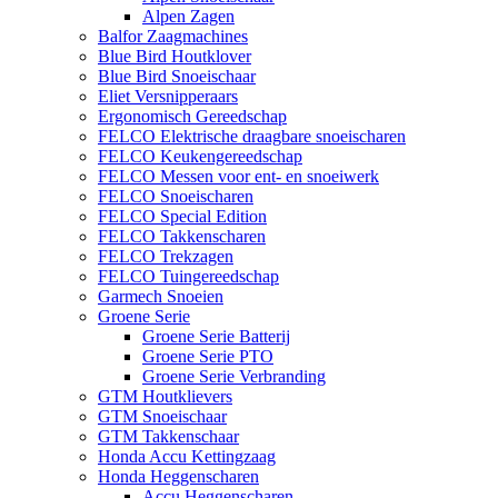
Alpen Zagen
Balfor Zaagmachines
Blue Bird Houtklover
Blue Bird Snoeischaar
Eliet Versnipperaars
Ergonomisch Gereedschap
FELCO Elektrische draagbare snoeischaren
FELCO Keukengereedschap
FELCO Messen voor ent- en snoeiwerk
FELCO Snoeischaren
FELCO Special Edition
FELCO Takkenscharen
FELCO Trekzagen
FELCO Tuingereedschap
Garmech Snoeien
Groene Serie
Groene Serie Batterij
Groene Serie PTO
Groene Serie Verbranding
GTM Houtklievers
GTM Snoeischaar
GTM Takkenschaar
Honda Accu Kettingzaag
Honda Heggenscharen
Accu Heggenscharen