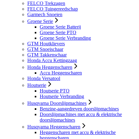
FELCO Trekzagen
FELCO Tuingereedschap
Garmech Snoeien
Groene Serie
Groene Serie Batterij
Groene Serie PTO
Groene Serie Verbranding
GTM Houtklievers
GTM Snoeischaar
GTM Takkenschaar
Honda Accu Kettingzaag
Honda Heggenscharen
Accu Heggenscharen
Honda Versatool
Houtserie
Houtserie PTO
Houtserie Verbranding
Husqvarna Doorslijpmachines
Benzine-aangedreven doorslijpmachines
Doorslijpmachines met accu & elektrische
doorslijpmachines
Husqvarna Heggenscharen
Heggenscharen met accu & elektrische
heggenscharen