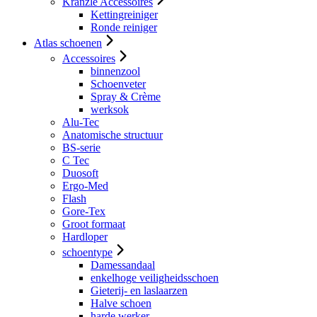
Kranzle Accessoires
Kettingreiniger
Ronde reiniger
Atlas schoenen
Accessoires
binnenzool
Schoenveter
Spray & Crème
werksok
Alu-Tec
Anatomische structuur
BS-serie
C Tec
Duosoft
Ergo-Med
Flash
Gore-Tex
Groot formaat
Hardloper
schoentype
Damessandaal
enkelhoge veiligheidsschoen
Gieterij- en laslaarzen
Halve schoen
harde werker