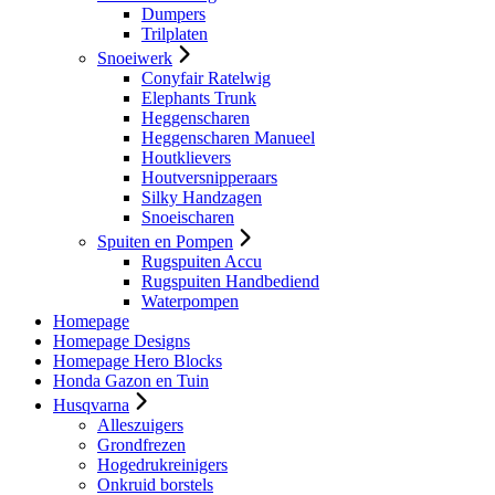
Dumpers
Trilplaten
Snoeiwerk
Conyfair Ratelwig
Elephants Trunk
Heggenscharen
Heggenscharen Manueel
Houtklievers
Houtversnipperaars
Silky Handzagen
Snoeischaren
Spuiten en Pompen
Rugspuiten Accu
Rugspuiten Handbediend
Waterpompen
Homepage
Homepage Designs
Homepage Hero Blocks
Honda Gazon en Tuin
Husqvarna
Alleszuigers
Grondfrezen
Hogedrukreinigers
Onkruid borstels