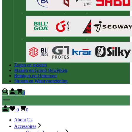
Zagen en snoeien
Maaien en Grond Bewerken
Reinigen en Opruimen
Stroom en Watervoorziening
0
0
0
About Us
Accessoires