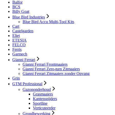
Balfor
BCS
Billy Goat
Blue Bird Industries
Blue Bird Accu Multi-Tool Kits
Cart
Castelgarden
Eliet
ETESIA
FELCO
Ferris
Garmech
Gianni Ferrari
Gianni Ferrari Frontmaaiers
Gianni Ferrari Zero-turn Zitmaaiers
Gianni Ferrari Zitmaaiers zonder Opvang
Grin
GTM Professional
Gazononderhoud
Grasmaaiers
Kantensnijders
Sportline
Verticuteerder
Grondbewerking