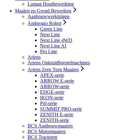
Lumag Houtbewerking
Maaien en Grond Bewerken
Aanbouwwerktuigen
Ambrogio Robot
Green Line
Next Line
Next Line 4WD
Next Line AI
Pro Line
Ariens
Ariens Onkruidborstelmachines
Ariens Zero Turn Maaiers
APEX-serie
ARROW E-serie
ARROW-serie
EDGE-serie
IKON-serie
Pijl-serie
SUMMIT PRO-serie
ZENITH E-serie
ZENITH-serie
BCS Aanbouwmaaiers
BCS Motormaaiers
BCS Tractoren