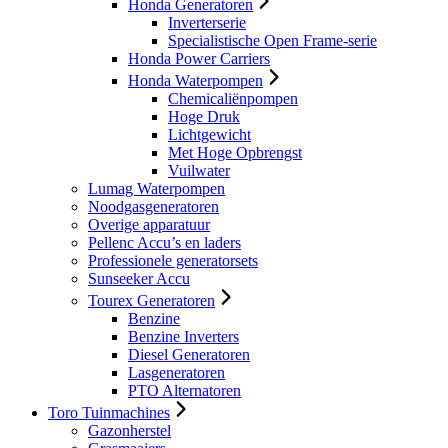
Honda Generatoren
Inverterserie
Specialistische Open Frame-serie
Honda Power Carriers
Honda Waterpompen
Chemicaliënpompen
Hoge Druk
Lichtgewicht
Met Hoge Opbrengst
Vuilwater
Lumag Waterpompen
Noodgasgeneratoren
Overige apparatuur
Pellenc Accu’s en laders
Professionele generatorsets
Sunseeker Accu
Tourex Generatoren
Benzine
Benzine Inverters
Diesel Generatoren
Lasgeneratoren
PTO Alternatoren
Toro Tuinmachines
Gazonherstel