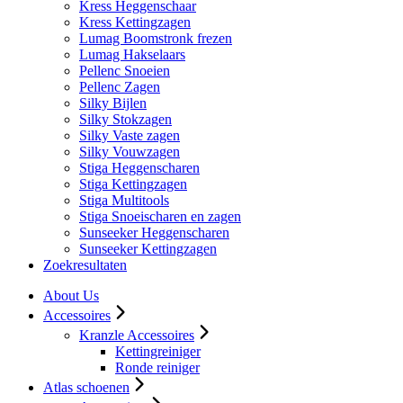
Kress Heggenschaar
Kress Kettingzagen
Lumag Boomstronk frezen
Lumag Hakselaars
Pellenc Snoeien
Pellenc Zagen
Silky Bijlen
Silky Stokzagen
Silky Vaste zagen
Silky Vouwzagen
Stiga Heggenscharen
Stiga Kettingzagen
Stiga Multitools
Stiga Snoeischaren en zagen
Sunseeker Heggenscharen
Sunseeker Kettingzagen
Zoekresultaten
About Us
Accessoires
Kranzle Accessoires
Kettingreiniger
Ronde reiniger
Atlas schoenen