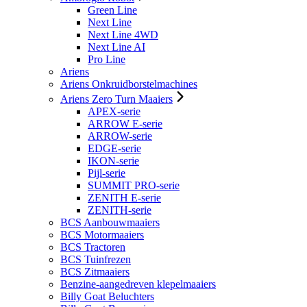
Green Line
Next Line
Next Line 4WD
Next Line AI
Pro Line
Ariens
Ariens Onkruidborstelmachines
Ariens Zero Turn Maaiers
APEX-serie
ARROW E-serie
ARROW-serie
EDGE-serie
IKON-serie
Pijl-serie
SUMMIT PRO-serie
ZENITH E-serie
ZENITH-serie
BCS Aanbouwmaaiers
BCS Motormaaiers
BCS Tractoren
BCS Tuinfrezen
BCS Zitmaaiers
Benzine-aangedreven klepelmaaiers
Billy Goat Beluchters