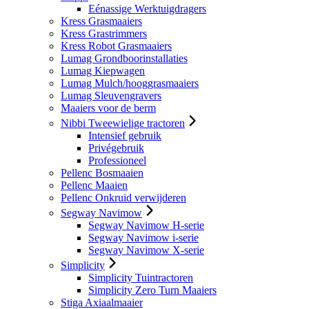
Eénassige Werktuigdragers
Kress Grasmaaiers
Kress Grastrimmers
Kress Robot Grasmaaiers
Lumag Grondboorinstallaties
Lumag Kiepwagen
Lumag Mulch/hooggrasmaaiers
Lumag Sleuvengravers
Maaiers voor de berm
Nibbi Tweewielige tractoren
Intensief gebruik
Privégebruik
Professioneel
Pellenc Bosmaaien
Pellenc Maaien
Pellenc Onkruid verwijderen
Segway Navimow
Segway Navimow H-serie
Segway Navimow i-serie
Segway Navimow X-serie
Simplicity
Simplicity Tuintractoren
Simplicity Zero Turn Maaiers
Stiga Axiaalmaaier