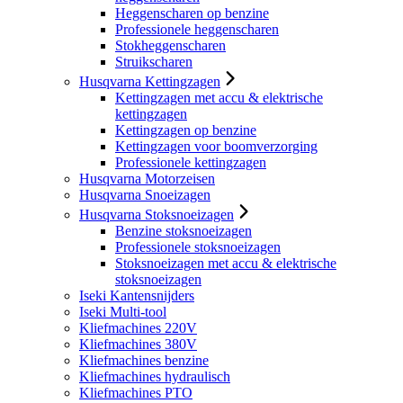
Heggenscharen op benzine
Professionele heggenscharen
Stokheggenscharen
Struikscharen
Husqvarna Kettingzagen
Kettingzagen met accu & elektrische
kettingzagen
Kettingzagen op benzine
Kettingzagen voor boomverzorging
Professionele kettingzagen
Husqvarna Motorzeisen
Husqvarna Snoeizagen
Husqvarna Stoksnoeizagen
Benzine stoksnoeizagen
Professionele stoksnoeizagen
Stoksnoeizagen met accu & elektrische
stoksnoeizagen
Iseki Kantensnijders
Iseki Multi-tool
Kliefmachines 220V
Kliefmachines 380V
Kliefmachines benzine
Kliefmachines hydraulisch
Kliefmachines PTO