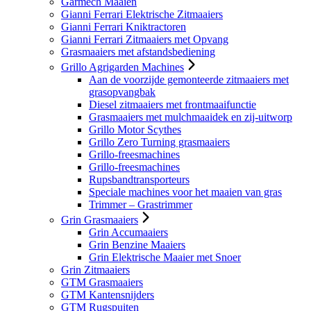
Garmech Maaien
Gianni Ferrari Elektrische Zitmaaiers
Gianni Ferrari Kniktractoren
Gianni Ferrari Zitmaaiers met Opvang
Grasmaaiers met afstandsbediening
Grillo Agrigarden Machines
Aan de voorzijde gemonteerde zitmaaiers met
grasopvangbak
Diesel zitmaaiers met frontmaaifunctie
Grasmaaiers met mulchmaaidek en zij-uitworp
Grillo Motor Scythes
Grillo Zero Turning grasmaaiers
Grillo-freesmachines
Grillo-freesmachines
Rupsbandtransporteurs
Speciale machines voor het maaien van gras
Trimmer – Grastrimmer
Grin Grasmaaiers
Grin Accumaaiers
Grin Benzine Maaiers
Grin Elektrische Maaier met Snoer
Grin Zitmaaiers
GTM Grasmaaiers
GTM Kantensnijders
GTM Rugspuiten