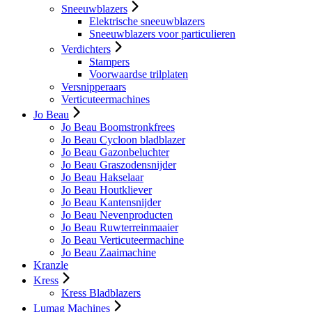
Sneeuwblazers
Elektrische sneeuwblazers
Sneeuwblazers voor particulieren
Verdichters
Stampers
Voorwaardse trilplaten
Versnipperaars
Verticuteermachines
Jo Beau
Jo Beau Boomstronkfrees
Jo Beau Cycloon bladblazer
Jo Beau Gazonbeluchter
Jo Beau Graszodensnijder
Jo Beau Hakselaar
Jo Beau Houtkliever
Jo Beau Kantensnijder
Jo Beau Nevenproducten
Jo Beau Ruwterreinmaaier
Jo Beau Verticuteermachine
Jo Beau Zaaimachine
Kranzle
Kress
Kress Bladblazers
Lumag Machines