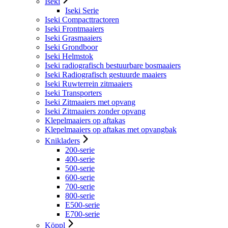
Iseki
Iseki Serie
Iseki Compacttractoren
Iseki Frontmaaiers
Iseki Grasmaaiers
Iseki Grondboor
Iseki Helmstok
Iseki radiografisch bestuurbare bosmaaiers
Iseki Radiografisch gestuurde maaiers
Iseki Ruwterrein zitmaaiers
Iseki Transporters
Iseki Zitmaaiers met opvang
Iseki Zitmaaiers zonder opvang
Klepelmaaiers op aftakas
Klepelmaaiers op aftakas met opvangbak
Knikladers
200-serie
400-serie
500-serie
600-serie
700-serie
800-serie
E500-serie
E700-serie
Köppl