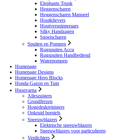
Elephants Trunk
Heggenscharen
Heggenscharen Manueel
Houtklievers
Houtversnipperaars
Silky Handzagen
Snoeischaren
Spuiten en Pompen
Rugspuiten Accu
Rugspuiten Handbediend
Waterpompen
Homepage
Homepage Designs
Homepage Hero Blocks
Honda Gazon en Tuin
Husqvarna
Alleszuigers
Grondfrezen
Hogedrukreinigers
Onkruid borstels
Sneeuwblazers
Elektrische sneeuwblazers
Sneeuwblazers voor particulieren
Verdichters