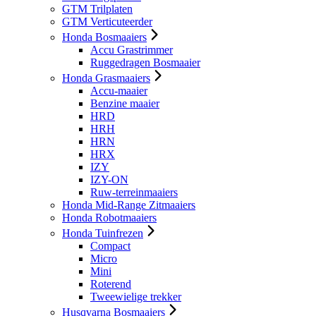
GTM Trilplaten
GTM Verticuteerder
Honda Bosmaaiers
Accu Grastrimmer
Ruggedragen Bosmaaier
Honda Grasmaaiers
Accu-maaier
Benzine maaier
HRD
HRH
HRN
HRX
IZY
IZY-ON
Ruw-terreinmaaiers
Honda Mid-Range Zitmaaiers
Honda Robotmaaiers
Honda Tuinfrezen
Compact
Micro
Mini
Roterend
Tweewielige trekker
Husqvarna Bosmaaiers