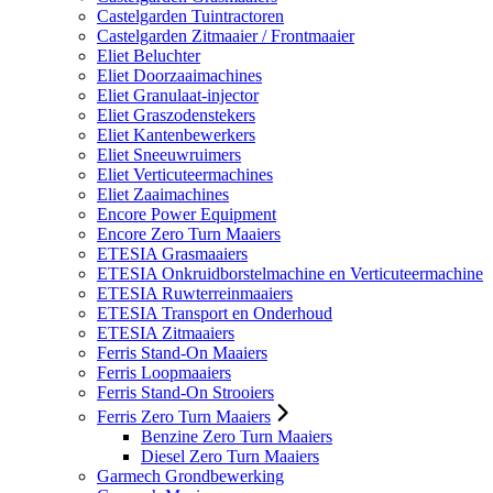
Castelgarden Tuintractoren
Castelgarden Zitmaaier / Frontmaaier
Eliet Beluchter
Eliet Doorzaaimachines
Eliet Granulaat-injector
Eliet Graszodenstekers
Eliet Kantenbewerkers
Eliet Sneeuwruimers
Eliet Verticuteermachines
Eliet Zaaimachines
Encore Power Equipment
Encore Zero Turn Maaiers
ETESIA Grasmaaiers
ETESIA Onkruidborstelmachine en Verticuteermachine
ETESIA Ruwterreinmaaiers
ETESIA Transport en Onderhoud
ETESIA Zitmaaiers
Ferris Stand-On Maaiers
Ferris Loopmaaiers
Ferris Stand-On Strooiers
Ferris Zero Turn Maaiers
Benzine Zero Turn Maaiers
Diesel Zero Turn Maaiers
Garmech Grondbewerking