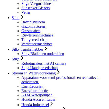
Stiga Veegmachines
Sunseeker Blazers
Veger
Sabo
Batterijsysteem
Gazontractoren
Grasmaaiers
Ruwterreinmachines
Tuingereedschap
Verticuteermachines
Silky Tuinliefhebber
Silky Bladen en onderdelen
Stiga
Robotmaaiers met AI-camera
Stiga Handgereedschap
Stroom en Watervoorziening
Apparatuur voor semi-professionals en recreatieve
activiteiten.
Energieopslag
Energieproductie
GTM Waterpompen
Honda Accu en Lader
Honda Industrieel