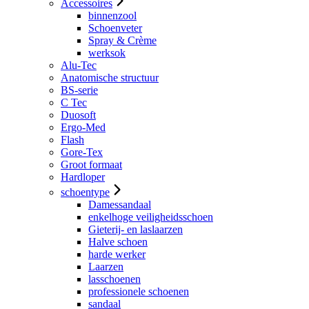
Accessoires
binnenzool
Schoenveter
Spray & Crème
werksok
Alu-Tec
Anatomische structuur
BS-serie
C Tec
Duosoft
Ergo-Med
Flash
Gore-Tex
Groot formaat
Hardloper
schoentype
Damessandaal
enkelhoge veiligheidsschoen
Gieterij- en laslaarzen
Halve schoen
harde werker
Laarzen
lasschoenen
professionele schoenen
sandaal