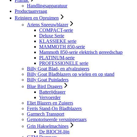
Pramac
Handlingsapparatuur
Productaanvraag
Reinigen en Opruimen
Ariens Sneeuwblazer
COMPACT-serie
Deluxe Serie
KLASSIEKE serie
MAMMOTH 850-serie
Mammoth 850-serie elektrisch gereedschap
PLATINUM-serie
PROFESSIONELE serie
Billy Goat Blad- en afvalzuigers
Billy Goat Bladblazers op wielen en op stand
Billy Goat Puinladers
Blue Bird Dragers
Batterijdrager
Vervoerder
Eliet Blazers en Zuigers
Ferris Stand-On Bladblazers
Garmech Transport
Gemotoriseerde versnipperaars
Grin Hakselmachines
De BIOCH-lijn