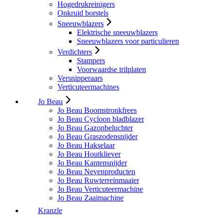
Hogedrukreinigers
Onkruid borstels
Sneeuwblazers
Elektrische sneeuwblazers
Sneeuwblazers voor particulieren
Verdichters
Stampers
Voorwaardse trilplaten
Versnipperaars
Verticuteermachines
Jo Beau
Jo Beau Boomstronkfrees
Jo Beau Cycloon bladblazer
Jo Beau Gazonbeluchter
Jo Beau Graszodensnijder
Jo Beau Hakselaar
Jo Beau Houtkliever
Jo Beau Kantensnijder
Jo Beau Nevenproducten
Jo Beau Ruwterreinmaaier
Jo Beau Verticuteermachine
Jo Beau Zaaimachine
Kranzle