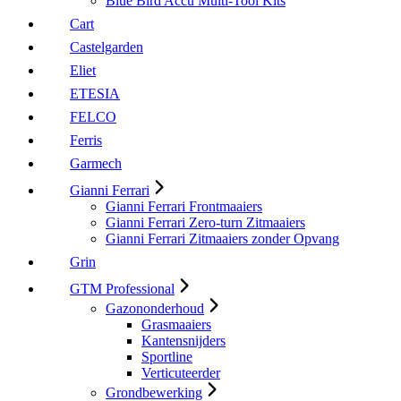
Blue Bird Accu Multi-Tool Kits
Cart
Castelgarden
Eliet
ETESIA
FELCO
Ferris
Garmech
Gianni Ferrari
Gianni Ferrari Frontmaaiers
Gianni Ferrari Zero-turn Zitmaaiers
Gianni Ferrari Zitmaaiers zonder Opvang
Grin
GTM Professional
Gazononderhoud
Grasmaaiers
Kantensnijders
Sportline
Verticuteerder
Grondbewerking