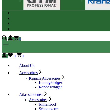
0
0
0
About Us
Accessoires
Kranzle Accessoires
Kettingreiniger
Ronde reiniger
Atlas schoenen
Accessoires
binnenzool
Schoenveter