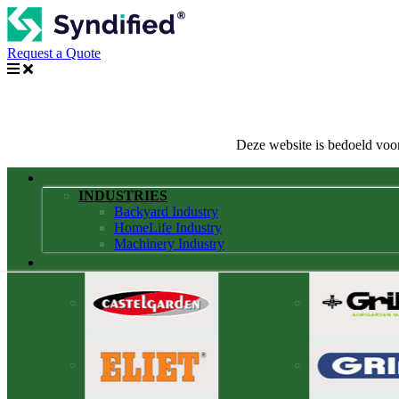
Request a Quote
Deze website is bedoeld voor
INDUSTRIES
Backyard Industry
HomeLife Industry
Machinery Industry