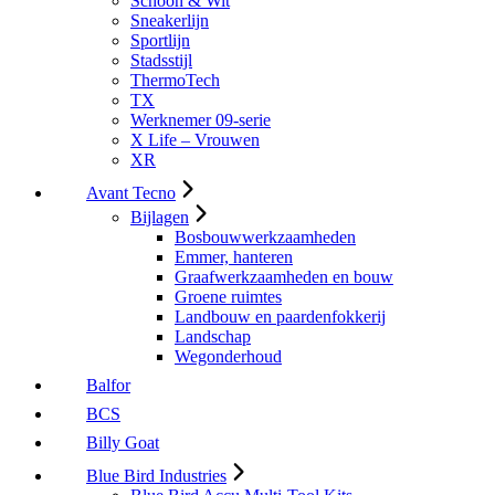
Schoon & Wit
Sneakerlijn
Sportlijn
Stadsstijl
ThermoTech
TX
Werknemer 09-serie
X Life – Vrouwen
XR
Avant Tecno
Bijlagen
Bosbouwwerkzaamheden
Emmer, hanteren
Graafwerkzaamheden en bouw
Groene ruimtes
Landbouw en paardenfokkerij
Landschap
Wegonderhoud
Balfor
BCS
Billy Goat
Blue Bird Industries