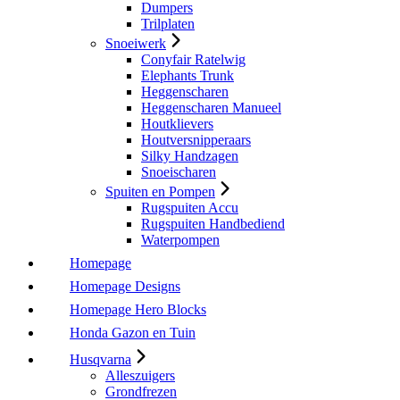
Dumpers
Trilplaten
Snoeiwerk
Conyfair Ratelwig
Elephants Trunk
Heggenscharen
Heggenscharen Manueel
Houtklievers
Houtversnipperaars
Silky Handzagen
Snoeischaren
Spuiten en Pompen
Rugspuiten Accu
Rugspuiten Handbediend
Waterpompen
Homepage
Homepage Designs
Homepage Hero Blocks
Honda Gazon en Tuin
Husqvarna
Alleszuigers
Grondfrezen