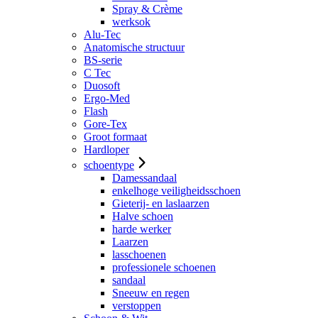
Spray & Crème
werksok
Alu-Tec
Anatomische structuur
BS-serie
C Tec
Duosoft
Ergo-Med
Flash
Gore-Tex
Groot formaat
Hardloper
schoentype
Damessandaal
enkelhoge veiligheidsschoen
Gieterij- en laslaarzen
Halve schoen
harde werker
Laarzen
lasschoenen
professionele schoenen
sandaal
Sneeuw en regen
verstoppen