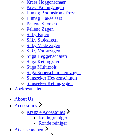
Kress Heggenschaar
Kress Kettingzagen
Lumag Boomstronk frezen
Lumag Hakselaars
Pellenc Snoeien
Pellenc Zagen
Silky Bijlen
Silky Stokzagen
Silky Vaste zagen
Silky Vouwzagen
Stiga Heggenscharen
Stiga Kettingzagen
Stiga Multitools
Stiga Snoeischaren en zagen
Sunseeker Heggenscharen
Sunseeker Kettingzagen
Zoekresultaten
About Us
Accessoires
Kranzle Accessoires
Kettingreiniger
Ronde reiniger
Atlas schoenen