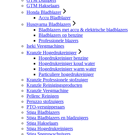
GTM Dumpers
GTM Hakselaars
Honda Bladblazer
Accu Bladblazer
Husqvarna Bladblazers
Bladblazers met accu & elektrische bladblazers
Bladblazers op benzine
Professionele blazers
Iseki Veegmachines
Kranzle Hogedrukreiniger
Hogedrukreiniger benzine
Hogedrukreiniger koud water
Hogedrukreiniger warm water
Particuliere hogedrukreiniger
Kranzle Professionele stofzuiger
Kranzle Reinigingsproducten
Kranzle Veegmachine
Pellenc Reinigen
Peruzzo stofzuigers
PTO-versnipperaars
Stiga Bladblazers
Stiga Bladblazers en bladzuigers
Stiga Hakselaars
Stiga Hogedrukreinigers
Stiga Sneeuwschuivers