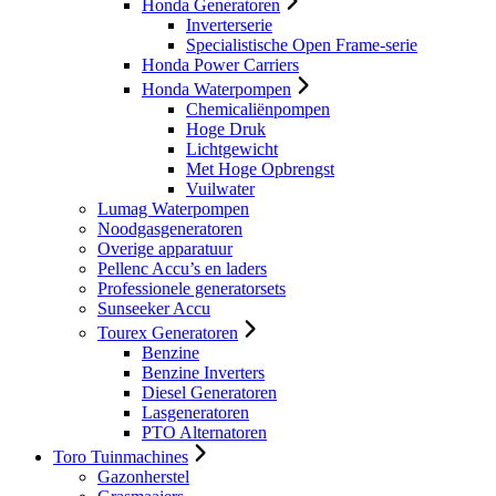
Honda Generatoren
Inverterserie
Specialistische Open Frame-serie
Honda Power Carriers
Honda Waterpompen
Chemicaliënpompen
Hoge Druk
Lichtgewicht
Met Hoge Opbrengst
Vuilwater
Lumag Waterpompen
Noodgasgeneratoren
Overige apparatuur
Pellenc Accu’s en laders
Professionele generatorsets
Sunseeker Accu
Tourex Generatoren
Benzine
Benzine Inverters
Diesel Generatoren
Lasgeneratoren
PTO Alternatoren
Toro Tuinmachines
Gazonherstel