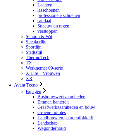
Laarzen
lasschoenen
professionele schoenen
sandaal
Sneeuw en regen
verstoppen
Schoon & Wit
Sneakerlijn
Sportlijn
Stadsstijl
ThermoTech
TX
Werknemer 09-serie
X Life – Vrouwen
XR
Avant Tecno
Bijlagen
Bosbouwwerkzaamheden
Emmer, hanteren
Graafwerkzaamheden en bouw
Groene ruimtes
Landbouw en paardenfokkerij
Landschap
Wegonderhoud