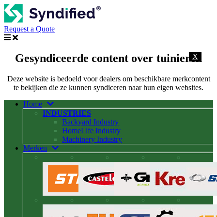
Request a Quote
Gesyndiceerde content over tuinieren
X
Deze website is bedoeld voor dealers om beschikbare merkcontent
te bekijken die ze kunnen syndiceren naar hun eigen websites.
Home
INDUSTRIES
Backyard Industry
HomeLife Industry
Machinery Industry
Merken