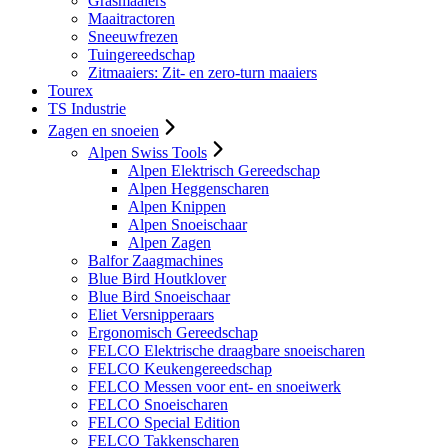
Grasmaaiers
Maaitractoren
Sneeuwfrezen
Tuingereedschap
Zitmaaiers: Zit- en zero-turn maaiers
Tourex
TS Industrie
Zagen en snoeien
Alpen Swiss Tools
Alpen Elektrisch Gereedschap
Alpen Heggenscharen
Alpen Knippen
Alpen Snoeischaar
Alpen Zagen
Balfor Zaagmachines
Blue Bird Houtklover
Blue Bird Snoeischaar
Eliet Versnipperaars
Ergonomisch Gereedschap
FELCO Elektrische draagbare snoeischaren
FELCO Keukengereedschap
FELCO Messen voor ent- en snoeiwerk
FELCO Snoeischaren
FELCO Special Edition
FELCO Takkenscharen