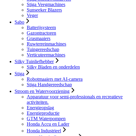
Stiga Veegmachines
Sunseeker Blazers
Veger
Sabo
Batterijsysteem
Gazontractoren
Grasmaaiers
Ruwterreinmachines
Tuingereedschap
Verticuteermachines
Silky Tuinliefhebber
Silky Bladen en onderdelen
Stiga
Robotmaaiers met AI-camera
Stiga Handgereedschap
Stroom en Watervoorziening
Apparatuur voor semi-professionals en recreatieve
activiteiten.
Energieopslag
Energieproductie
GTM Waterpompen
Honda Accu en Lader
Honda Industrieel