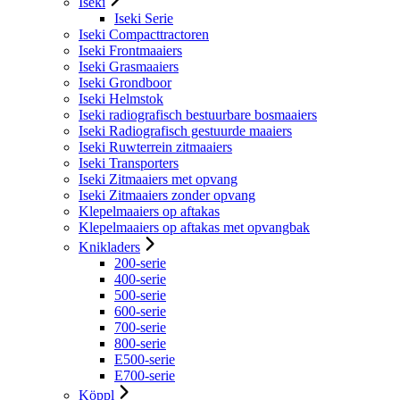
Iseki
Iseki Serie
Iseki Compacttractoren
Iseki Frontmaaiers
Iseki Grasmaaiers
Iseki Grondboor
Iseki Helmstok
Iseki radiografisch bestuurbare bosmaaiers
Iseki Radiografisch gestuurde maaiers
Iseki Ruwterrein zitmaaiers
Iseki Transporters
Iseki Zitmaaiers met opvang
Iseki Zitmaaiers zonder opvang
Klepelmaaiers op aftakas
Klepelmaaiers op aftakas met opvangbak
Knikladers
200-serie
400-serie
500-serie
600-serie
700-serie
800-serie
E500-serie
E700-serie
Köppl