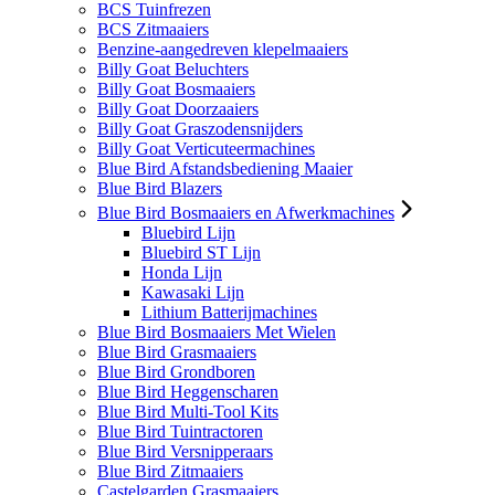
BCS Tuinfrezen
BCS Zitmaaiers
Benzine-aangedreven klepelmaaiers
Billy Goat Beluchters
Billy Goat Bosmaaiers
Billy Goat Doorzaaiers
Billy Goat Graszodensnijders
Billy Goat Verticuteermachines
Blue Bird Afstandsbediening Maaier
Blue Bird Blazers
Blue Bird Bosmaaiers en Afwerkmachines
Bluebird Lijn
Bluebird ST Lijn
Honda Lijn
Kawasaki Lijn
Lithium Batterijmachines
Blue Bird Bosmaaiers Met Wielen
Blue Bird Grasmaaiers
Blue Bird Grondboren
Blue Bird Heggenscharen
Blue Bird Multi-Tool Kits
Blue Bird Tuintractoren
Blue Bird Versnipperaars
Blue Bird Zitmaaiers
Castelgarden Grasmaaiers