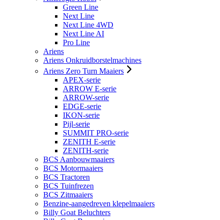
Green Line
Next Line
Next Line 4WD
Next Line AI
Pro Line
Ariens
Ariens Onkruidborstelmachines
Ariens Zero Turn Maaiers
APEX-serie
ARROW E-serie
ARROW-serie
EDGE-serie
IKON-serie
Pijl-serie
SUMMIT PRO-serie
ZENITH E-serie
ZENITH-serie
BCS Aanbouwmaaiers
BCS Motormaaiers
BCS Tractoren
BCS Tuinfrezen
BCS Zitmaaiers
Benzine-aangedreven klepelmaaiers
Billy Goat Beluchters