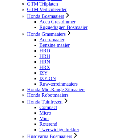
GTM Trilplaten
GTM Verticuteerder
Honda Bosmaaiers
Accu Grastrimmer
Ruggedragen Bosmaaier
Honda Grasmaaiers
Accu-maaier
Benzine maaier
HRD
HRH
HRN
HRX
IZY
IZY-ON
Ruw-terreinmaaiers
Honda Mid-Range Zitmaaiers
Honda Robotmaaiers
Honda Tuinfrezen
Compact
Micro
Mini
Roterend
Tweewielige trekker
Husqvarna Bosmaaiers