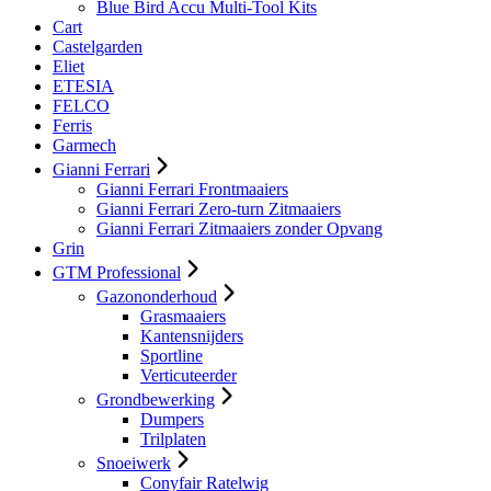
Blue Bird Accu Multi-Tool Kits
Cart
Castelgarden
Eliet
ETESIA
FELCO
Ferris
Garmech
Gianni Ferrari
Gianni Ferrari Frontmaaiers
Gianni Ferrari Zero-turn Zitmaaiers
Gianni Ferrari Zitmaaiers zonder Opvang
Grin
GTM Professional
Gazononderhoud
Grasmaaiers
Kantensnijders
Sportline
Verticuteerder
Grondbewerking
Dumpers
Trilplaten
Snoeiwerk
Conyfair Ratelwig