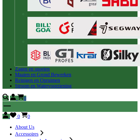
Zagen en snoeien
Maaien en Grond Bewerken
Reinigen en Opruimen
Stroom en Watervoorziening
0
0
0
About Us
Accessoires