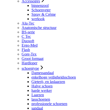
Accessoires
binnenzool
Schoenveter
Spray & Crème
werksok
Alu-Tec
Anatomische structuur
BS-serie
C Tec
Duosoft
Ergo-Med
Flash
Gore-Tex
Groot formaat
Hardloper
schoentype
Damessandaal
enkelhoge veiligheidsschoen
Gieterij- en laslaarzen
Halve schoen
harde werker
Laarzen
lasschoenen
professionele schoenen
sandaal