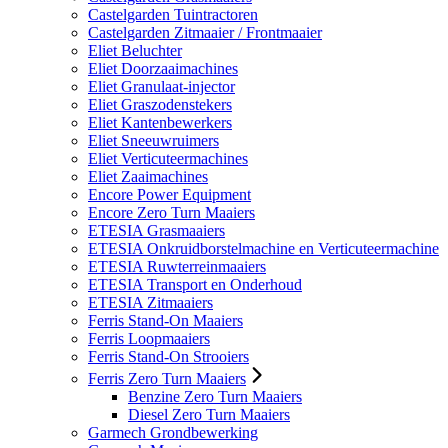
Castelgarden Tuintractoren
Castelgarden Zitmaaier / Frontmaaier
Eliet Beluchter
Eliet Doorzaaimachines
Eliet Granulaat-injector
Eliet Graszodenstekers
Eliet Kantenbewerkers
Eliet Sneeuwruimers
Eliet Verticuteermachines
Eliet Zaaimachines
Encore Power Equipment
Encore Zero Turn Maaiers
ETESIA Grasmaaiers
ETESIA Onkruidborstelmachine en Verticuteermachine
ETESIA Ruwterreinmaaiers
ETESIA Transport en Onderhoud
ETESIA Zitmaaiers
Ferris Stand-On Maaiers
Ferris Loopmaaiers
Ferris Stand-On Strooiers
Ferris Zero Turn Maaiers
Benzine Zero Turn Maaiers
Diesel Zero Turn Maaiers
Garmech Grondbewerking