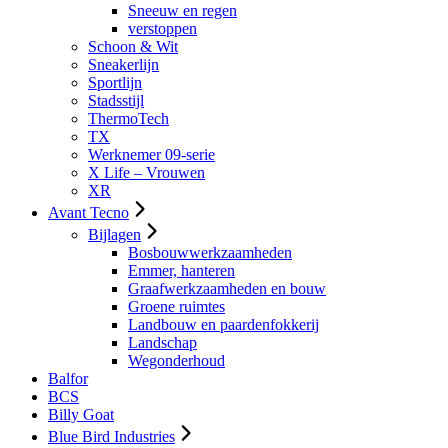
Sneeuw en regen
verstoppen
Schoon & Wit
Sneakerlijn
Sportlijn
Stadsstijl
ThermoTech
TX
Werknemer 09-serie
X Life – Vrouwen
XR
Avant Tecno
Bijlagen
Bosbouwwerkzaamheden
Emmer, hanteren
Graafwerkzaamheden en bouw
Groene ruimtes
Landbouw en paardenfokkerij
Landschap
Wegonderhoud
Balfor
BCS
Billy Goat
Blue Bird Industries