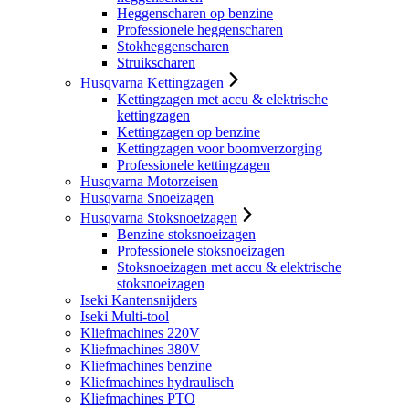
Heggenscharen op benzine
Professionele heggenscharen
Stokheggenscharen
Struikscharen
Husqvarna Kettingzagen
Kettingzagen met accu & elektrische
kettingzagen
Kettingzagen op benzine
Kettingzagen voor boomverzorging
Professionele kettingzagen
Husqvarna Motorzeisen
Husqvarna Snoeizagen
Husqvarna Stoksnoeizagen
Benzine stoksnoeizagen
Professionele stoksnoeizagen
Stoksnoeizagen met accu & elektrische
stoksnoeizagen
Iseki Kantensnijders
Iseki Multi-tool
Kliefmachines 220V
Kliefmachines 380V
Kliefmachines benzine
Kliefmachines hydraulisch
Kliefmachines PTO