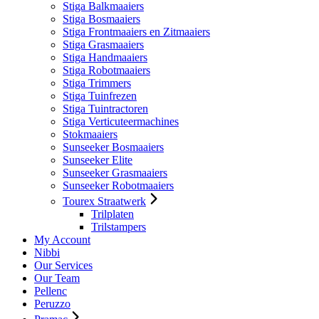
Stiga Balkmaaiers
Stiga Bosmaaiers
Stiga Frontmaaiers en Zitmaaiers
Stiga Grasmaaiers
Stiga Handmaaiers
Stiga Robotmaaiers
Stiga Trimmers
Stiga Tuinfrezen
Stiga Tuintractoren
Stiga Verticuteermachines
Stokmaaiers
Sunseeker Bosmaaiers
Sunseeker Elite
Sunseeker Grasmaaiers
Sunseeker Robotmaaiers
Tourex Straatwerk
Trilplaten
Trilstampers
My Account
Nibbi
Our Services
Our Team
Pellenc
Peruzzo