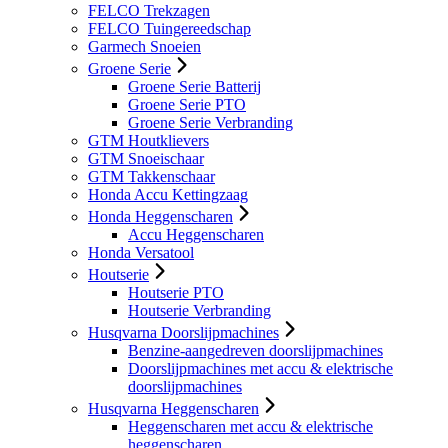
FELCO Trekzagen
FELCO Tuingereedschap
Garmech Snoeien
Groene Serie
Groene Serie Batterij
Groene Serie PTO
Groene Serie Verbranding
GTM Houtklievers
GTM Snoeischaar
GTM Takkenschaar
Honda Accu Kettingzaag
Honda Heggenscharen
Accu Heggenscharen
Honda Versatool
Houtserie
Houtserie PTO
Houtserie Verbranding
Husqvarna Doorslijpmachines
Benzine-aangedreven doorslijpmachines
Doorslijpmachines met accu & elektrische
doorslijpmachines
Husqvarna Heggenscharen
Heggenscharen met accu & elektrische
heggenscharen