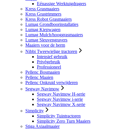
Eénassige Werktuigdragers
Kress Grasmaaiers
Kress Grastrimmers
Kress Robot Grasmaaiers
Lumag Grondboorinstallaties
Lumag Kiepwagen
Lumag Mulch/hooggrasmaaiers
Lumag Sleuvengravers
Maaiers voor de berm
Nibbi Tweewielige tractoren
Intensief gebruik
Privégebruik
Professioneel
Pellenc Bosmaaien
Pellenc Maaien
Pellenc Onkruid verwijderen
Segway Navimow
Segway Navimow H-serie
Segway Navimow i-serie
Segway Navimow X-serie
Simplicity
Simplicity Tuintractoren
Simplicity Zero Turn Maaiers
Stiga Axiaalmaaier