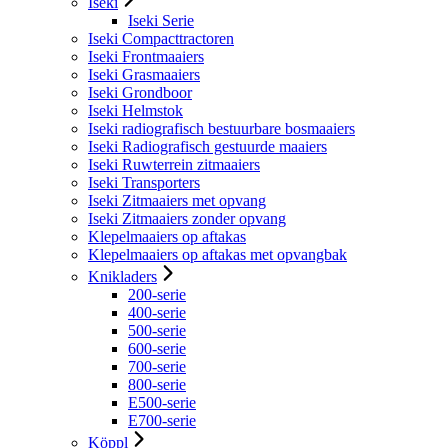
Iseki
Iseki Serie
Iseki Compacttractoren
Iseki Frontmaaiers
Iseki Grasmaaiers
Iseki Grondboor
Iseki Helmstok
Iseki radiografisch bestuurbare bosmaaiers
Iseki Radiografisch gestuurde maaiers
Iseki Ruwterrein zitmaaiers
Iseki Transporters
Iseki Zitmaaiers met opvang
Iseki Zitmaaiers zonder opvang
Klepelmaaiers op aftakas
Klepelmaaiers op aftakas met opvangbak
Knikladers
200-serie
400-serie
500-serie
600-serie
700-serie
800-serie
E500-serie
E700-serie
Köppl