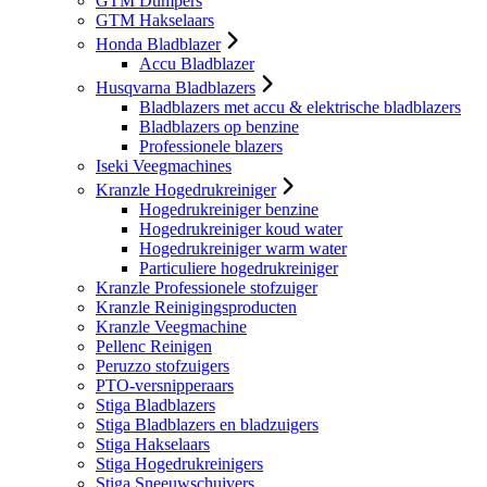
GTM Dumpers
GTM Hakselaars
Honda Bladblazer
Accu Bladblazer
Husqvarna Bladblazers
Bladblazers met accu & elektrische bladblazers
Bladblazers op benzine
Professionele blazers
Iseki Veegmachines
Kranzle Hogedrukreiniger
Hogedrukreiniger benzine
Hogedrukreiniger koud water
Hogedrukreiniger warm water
Particuliere hogedrukreiniger
Kranzle Professionele stofzuiger
Kranzle Reinigingsproducten
Kranzle Veegmachine
Pellenc Reinigen
Peruzzo stofzuigers
PTO-versnipperaars
Stiga Bladblazers
Stiga Bladblazers en bladzuigers
Stiga Hakselaars
Stiga Hogedrukreinigers
Stiga Sneeuwschuivers