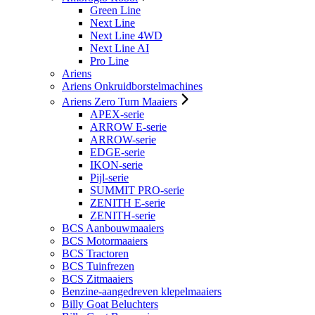
Green Line
Next Line
Next Line 4WD
Next Line AI
Pro Line
Ariens
Ariens Onkruidborstelmachines
Ariens Zero Turn Maaiers
APEX-serie
ARROW E-serie
ARROW-serie
EDGE-serie
IKON-serie
Pijl-serie
SUMMIT PRO-serie
ZENITH E-serie
ZENITH-serie
BCS Aanbouwmaaiers
BCS Motormaaiers
BCS Tractoren
BCS Tuinfrezen
BCS Zitmaaiers
Benzine-aangedreven klepelmaaiers
Billy Goat Beluchters