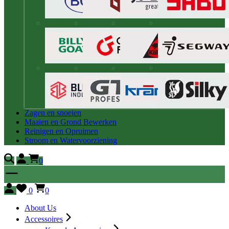
Zagen en snoeien
Maaien en Grond Bewerken
Reinigen en Opruimen
Stroom en Watervoorziening
0
0
0
About Us
Accessoires