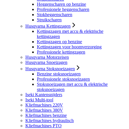
Heggenscharen op benzine
Professionele heggenscharen
Stokheggenscharen
Struikscharen
Husqvarna Kettingzagen
Kettingzagen met accu & elektrische
kettingzagen
Kettingzagen op benzine
Kettingzagen voor boomverzorging
Professionele kettingzagen
Husqvarna Motorzeisen
Husqvarna Snoeizagen
Husqvarna Stoksnoeizagen
Benzine stoksnoeizagen
Professionele stoksnoeizagen
Stoksnoeizagen met accu & elektrische
stoksnoeizagen
Iseki Kantensnijders
Iseki Multi-tool
Kliefmachines 220V
Kliefmachines 380V
Kliefmachines benzine
Kliefmachines hydraulisch
Kliefmachines PTO