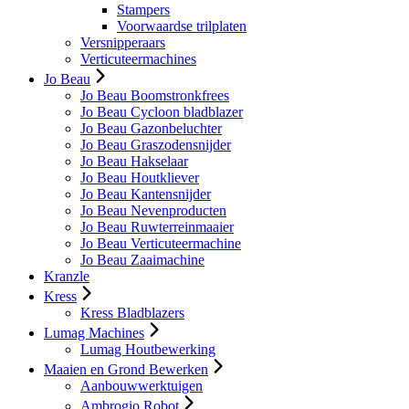
Stampers
Voorwaardse trilplaten
Versnipperaars
Verticuteermachines
Jo Beau
Jo Beau Boomstronkfrees
Jo Beau Cycloon bladblazer
Jo Beau Gazonbeluchter
Jo Beau Graszodensnijder
Jo Beau Hakselaar
Jo Beau Houtkliever
Jo Beau Kantensnijder
Jo Beau Nevenproducten
Jo Beau Ruwterreinmaaier
Jo Beau Verticuteermachine
Jo Beau Zaaimachine
Kranzle
Kress
Kress Bladblazers
Lumag Machines
Lumag Houtbewerking
Maaien en Grond Bewerken
Aanbouwwerktuigen
Ambrogio Robot