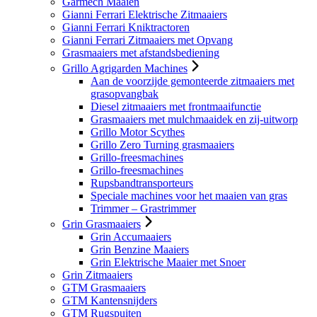
Garmech Maaien
Gianni Ferrari Elektrische Zitmaaiers
Gianni Ferrari Kniktractoren
Gianni Ferrari Zitmaaiers met Opvang
Grasmaaiers met afstandsbediening
Grillo Agrigarden Machines
Aan de voorzijde gemonteerde zitmaaiers met
grasopvangbak
Diesel zitmaaiers met frontmaaifunctie
Grasmaaiers met mulchmaaidek en zij-uitworp
Grillo Motor Scythes
Grillo Zero Turning grasmaaiers
Grillo-freesmachines
Grillo-freesmachines
Rupsbandtransporteurs
Speciale machines voor het maaien van gras
Trimmer – Grastrimmer
Grin Grasmaaiers
Grin Accumaaiers
Grin Benzine Maaiers
Grin Elektrische Maaier met Snoer
Grin Zitmaaiers
GTM Grasmaaiers
GTM Kantensnijders
GTM Rugspuiten