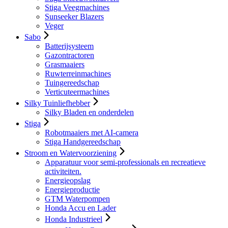
Stiga Veegmachines
Sunseeker Blazers
Veger
Sabo
Batterijsysteem
Gazontractoren
Grasmaaiers
Ruwterreinmachines
Tuingereedschap
Verticuteermachines
Silky Tuinliefhebber
Silky Bladen en onderdelen
Stiga
Robotmaaiers met AI-camera
Stiga Handgereedschap
Stroom en Watervoorziening
Apparatuur voor semi-professionals en recreatieve
activiteiten.
Energieopslag
Energieproductie
GTM Waterpompen
Honda Accu en Lader
Honda Industrieel