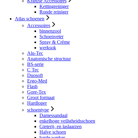
Kranzle Accessoires
Kettingreiniger
Ronde reiniger
Atlas schoenen
Accessoires
binnenzool
Schoenveter
Spray & Crème
werksok
Alu-Tec
Anatomische structuur
BS-serie
C Tec
Duosoft
Ergo-Med
Flash
Gore-Tex
Groot formaat
Hardloper
schoentype
Damessandaal
enkelhoge veiligheidsschoen
Gieterij- en laslaarzen
Halve schoen
harde werker