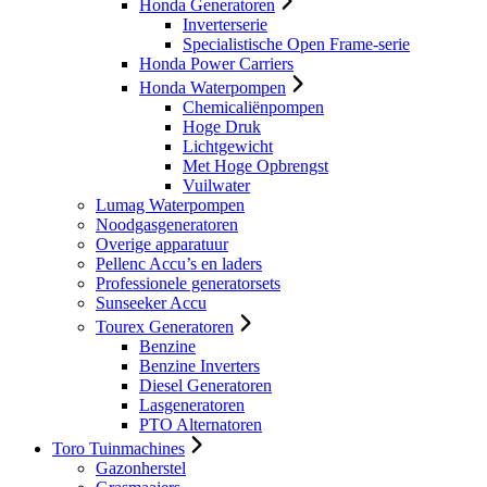
Honda Generatoren
Inverterserie
Specialistische Open Frame-serie
Honda Power Carriers
Honda Waterpompen
Chemicaliënpompen
Hoge Druk
Lichtgewicht
Met Hoge Opbrengst
Vuilwater
Lumag Waterpompen
Noodgasgeneratoren
Overige apparatuur
Pellenc Accu’s en laders
Professionele generatorsets
Sunseeker Accu
Tourex Generatoren
Benzine
Benzine Inverters
Diesel Generatoren
Lasgeneratoren
PTO Alternatoren
Toro Tuinmachines
Gazonherstel