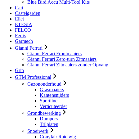
Blue Bird Accu Multi-Tool Kits
Cart
Castelgarden
Eliet
ETESIA
FELCO
Ferris
Garmech
Gianni Ferrari
Gianni Ferrari Frontmaaiers
Gianni Ferrari Zero-turn Zitmaaiers
Gianni Ferrari Zitmaaiers zonder Opvang
Grin
GTM Professional
Gazononderhoud
Grasmaaiers
Kantensnijders
Sportline
Verticuteerder
Grondbewerking
Dumpers
Trilplaten
Snoeiwerk
Conyfair Ratelwig