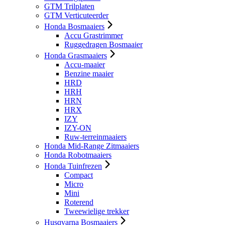
GTM Trilplaten
GTM Verticuteerder
Honda Bosmaaiers
Accu Grastrimmer
Ruggedragen Bosmaaier
Honda Grasmaaiers
Accu-maaier
Benzine maaier
HRD
HRH
HRN
HRX
IZY
IZY-ON
Ruw-terreinmaaiers
Honda Mid-Range Zitmaaiers
Honda Robotmaaiers
Honda Tuinfrezen
Compact
Micro
Mini
Roterend
Tweewielige trekker
Husqvarna Bosmaaiers