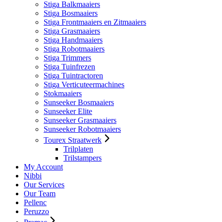
Stiga Balkmaaiers
Stiga Bosmaaiers
Stiga Frontmaaiers en Zitmaaiers
Stiga Grasmaaiers
Stiga Handmaaiers
Stiga Robotmaaiers
Stiga Trimmers
Stiga Tuinfrezen
Stiga Tuintractoren
Stiga Verticuteermachines
Stokmaaiers
Sunseeker Bosmaaiers
Sunseeker Elite
Sunseeker Grasmaaiers
Sunseeker Robotmaaiers
Tourex Straatwerk
Trilplaten
Trilstampers
My Account
Nibbi
Our Services
Our Team
Pellenc
Peruzzo