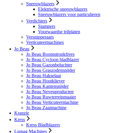
Sneeuwblazers
Elektrische sneeuwblazers
Sneeuwblazers voor particulieren
Verdichters
Stampers
Voorwaardse trilplaten
Versnipperaars
Verticuteermachines
Jo Beau
Jo Beau Boomstronkfrees
Jo Beau Cycloon bladblazer
Jo Beau Gazonbeluchter
Jo Beau Graszodensnijder
Jo Beau Hakselaar
Jo Beau Houtkliever
Jo Beau Kantensnijder
Jo Beau Nevenproducten
Jo Beau Ruwterreinmaaier
Jo Beau Verticuteermachine
Jo Beau Zaaimachine
Kranzle
Kress
Kress Bladblazers
Lumag Machines