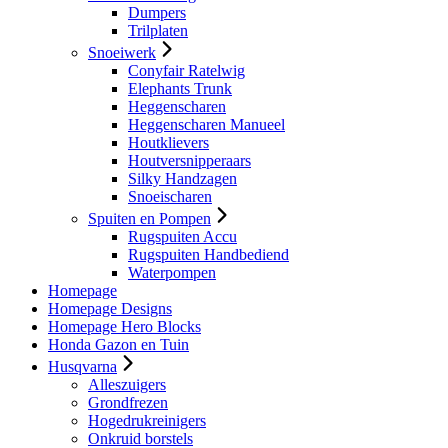
Dumpers
Trilplaten
Snoeiwerk
Conyfair Ratelwig
Elephants Trunk
Heggenscharen
Heggenscharen Manueel
Houtklievers
Houtversnipperaars
Silky Handzagen
Snoeischaren
Spuiten en Pompen
Rugspuiten Accu
Rugspuiten Handbediend
Waterpompen
Homepage
Homepage Designs
Homepage Hero Blocks
Honda Gazon en Tuin
Husqvarna
Alleszuigers
Grondfrezen
Hogedrukreinigers
Onkruid borstels