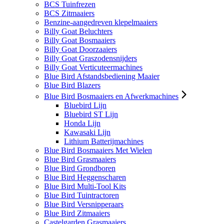
BCS Tuinfrezen
BCS Zitmaaiers
Benzine-aangedreven klepelmaaiers
Billy Goat Beluchters
Billy Goat Bosmaaiers
Billy Goat Doorzaaiers
Billy Goat Graszodensnijders
Billy Goat Verticuteermachines
Blue Bird Afstandsbediening Maaier
Blue Bird Blazers
Blue Bird Bosmaaiers en Afwerkmachines
Bluebird Lijn
Bluebird ST Lijn
Honda Lijn
Kawasaki Lijn
Lithium Batterijmachines
Blue Bird Bosmaaiers Met Wielen
Blue Bird Grasmaaiers
Blue Bird Grondboren
Blue Bird Heggenscharen
Blue Bird Multi-Tool Kits
Blue Bird Tuintractoren
Blue Bird Versnipperaars
Blue Bird Zitmaaiers
Castelgarden Grasmaaiers