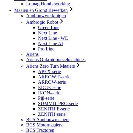
Lumag Houtbewerking
Maaien en Grond Bewerken
Aanbouwwerktuigen
Ambrogio Robot
Green Line
Next Line
Next Line 4WD
Next Line AI
Pro Line
Ariens
Ariens Onkruidborstelmachines
Ariens Zero Turn Maaiers
APEX-serie
ARROW E-serie
ARROW-serie
EDGE-serie
IKON-serie
Pijl-serie
SUMMIT PRO-serie
ZENITH E-serie
ZENITH-serie
BCS Aanbouwmaaiers
BCS Motormaaiers
BCS Tractoren