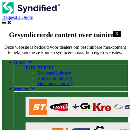
Request a Quote
Gesyndiceerde content over tuinieren
X
Deze website is bedoeld voor dealers om beschikbare merkcontent
te bekijken die ze kunnen syndiceren naar hun eigen websites.
Home
INDUSTRIES
Backyard Industry
HomeLife Industry
Machinery Industry
Merken