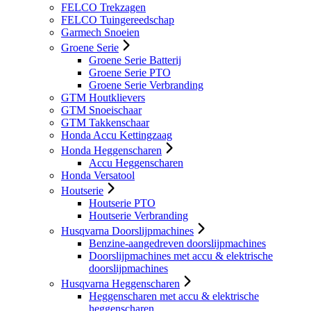
FELCO Trekzagen
FELCO Tuingereedschap
Garmech Snoeien
Groene Serie
Groene Serie Batterij
Groene Serie PTO
Groene Serie Verbranding
GTM Houtklievers
GTM Snoeischaar
GTM Takkenschaar
Honda Accu Kettingzaag
Honda Heggenscharen
Accu Heggenscharen
Honda Versatool
Houtserie
Houtserie PTO
Houtserie Verbranding
Husqvarna Doorslijpmachines
Benzine-aangedreven doorslijpmachines
Doorslijpmachines met accu & elektrische
doorslijpmachines
Husqvarna Heggenscharen
Heggenscharen met accu & elektrische
heggenscharen