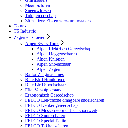
Grasmaaiers
Maaitractoren
Sneeuwfrezen
Tuingereedschap
Zitmaaiers: Zit- en zero-turn maaiers
Tourex
TS Industrie
Zagen en snoeien
Alpen Swiss Tools
Alpen Elektrisch Gereedschap
Alpen Heggenscharen
Alpen Knippen
Alpen Snoeischaar
Alpen Zagen
Balfor Zaagmachines
Blue Bird Houtklover
Blue Bird Snoeischaar
Eliet Versnipperaars
Ergonomisch Gereedschap
FELCO Elektrische draagbare snoeischaren
FELCO Keukengereedschap
FELCO Messen voor ent- en snoeiwerk
FELCO Snoeischaren
FELCO Special Edition
FELCO Takkenscharen