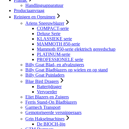
Pramac
Handlingsapparatuur
Productaanvraag
Reinigen en Opruimen
Ariens Sneeuwblazer
COMPACT-serie
Deluxe Serie
KLASSIEKE serie
MAMMOTH 850-serie
Mammoth 850-serie elektrisch gereedschap
PLATINUM-serie
PROFESSIONELE serie
Billy Goat Blad- en afvalzuigers
Billy Goat Bladblazers op wielen en op stand
Billy Goat Puinladers
Blue Bird Dragers
Batterijdrager
Vervoerder
Eliet Blazers en Zuigers
Ferris Stand-On Bladblazers
Garmech Transport
Gemotoriseerde versnipperaars
Grin Hakselmachines
De BIOCH-lijn