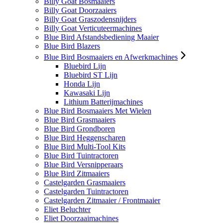
Billy Goat Bosmaaiers
Billy Goat Doorzaaiers
Billy Goat Graszodensnijders
Billy Goat Verticuteermachines
Blue Bird Afstandsbediening Maaier
Blue Bird Blazers
Blue Bird Bosmaaiers en Afwerkmachines
Bluebird Lijn
Bluebird ST Lijn
Honda Lijn
Kawasaki Lijn
Lithium Batterijmachines
Blue Bird Bosmaaiers Met Wielen
Blue Bird Grasmaaiers
Blue Bird Grondboren
Blue Bird Heggenscharen
Blue Bird Multi-Tool Kits
Blue Bird Tuintractoren
Blue Bird Versnipperaars
Blue Bird Zitmaaiers
Castelgarden Grasmaaiers
Castelgarden Tuintractoren
Castelgarden Zitmaaier / Frontmaaier
Eliet Beluchter
Eliet Doorzaaimachines