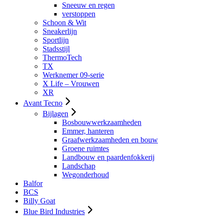
Sneeuw en regen
verstoppen
Schoon & Wit
Sneakerlijn
Sportlijn
Stadsstijl
ThermoTech
TX
Werknemer 09-serie
X Life – Vrouwen
XR
Avant Tecno
Bijlagen
Bosbouwwerkzaamheden
Emmer, hanteren
Graafwerkzaamheden en bouw
Groene ruimtes
Landbouw en paardenfokkerij
Landschap
Wegonderhoud
Balfor
BCS
Billy Goat
Blue Bird Industries