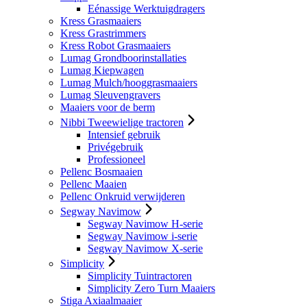
Eénassige Werktuigdragers
Kress Grasmaaiers
Kress Grastrimmers
Kress Robot Grasmaaiers
Lumag Grondboorinstallaties
Lumag Kiepwagen
Lumag Mulch/hooggrasmaaiers
Lumag Sleuvengravers
Maaiers voor de berm
Nibbi Tweewielige tractoren
Intensief gebruik
Privégebruik
Professioneel
Pellenc Bosmaaien
Pellenc Maaien
Pellenc Onkruid verwijderen
Segway Navimow
Segway Navimow H-serie
Segway Navimow i-serie
Segway Navimow X-serie
Simplicity
Simplicity Tuintractoren
Simplicity Zero Turn Maaiers
Stiga Axiaalmaaier