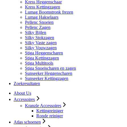
Kress Heggenschaar
Kress Kettingzagen
Lumag Boomstronk frezen
Lumag Hakselaars
Pellenc Snoeien
Pellenc Zagen
Silky Bijlen
Silky Stokzagen
Silky Vaste zagen
Silky Vouwzagen
Stiga Heggenscharen
Stiga Kettingzagen
Stiga Multitools
Stiga Snoeischaren en zagen
Sunseeker Heggenscharen
Sunseeker Kettingzagen
Zoekresultaten
About Us
Accessoires
Kranzle Accessoires
Kettingreiniger
Ronde reiniger
Atlas schoenen