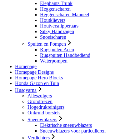
Elephants Trunk
Heggenscharen
Heggenscharen Manueel
Houtklievers
Houtversnipperaars
Silky Handzagen
Snoeischaren
Spuiten en Pompen
Rugspuiten Accu
Rugspuiten Handbediend
Waterpompen
Homepage
Homepage Designs
Homepage Hero Blocks
Honda Gazon en Tuin
Husqvarna
Alleszuigers
Grondfrezen
Hogedrukreinigers
Onkruid borstels
Sneeuwblazers
Elektrische sneeuwblazers
Sneeuwblazers voor particulieren
Verdichters