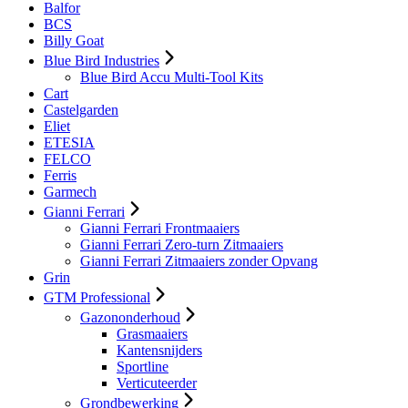
Balfor
BCS
Billy Goat
Blue Bird Industries
Blue Bird Accu Multi-Tool Kits
Cart
Castelgarden
Eliet
ETESIA
FELCO
Ferris
Garmech
Gianni Ferrari
Gianni Ferrari Frontmaaiers
Gianni Ferrari Zero-turn Zitmaaiers
Gianni Ferrari Zitmaaiers zonder Opvang
Grin
GTM Professional
Gazononderhoud
Grasmaaiers
Kantensnijders
Sportline
Verticuteerder
Grondbewerking