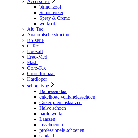
Accessoires
binnenzool
Schoenveter
Spray & Crème
werksok
Alu-Tec
Anatomische structuur
BS-serie
C Tec
Duosoft
Ergo-Med
Flash
Gore-Tex
Groot formaat
Hardloper
schoentype
Damessandaal
enkelhoge veiligheidsschoen
Gieterij- en laslaarzen
Halve schoen
harde werker
Laarzen
lasschoenen
professionele schoenen
sandaal