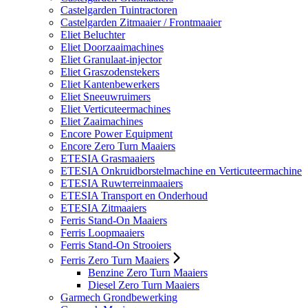
Castelgarden Tuintractoren
Castelgarden Zitmaaier / Frontmaaier
Eliet Beluchter
Eliet Doorzaaimachines
Eliet Granulaat-injector
Eliet Graszodenstekers
Eliet Kantenbewerkers
Eliet Sneeuwruimers
Eliet Verticuteermachines
Eliet Zaaimachines
Encore Power Equipment
Encore Zero Turn Maaiers
ETESIA Grasmaaiers
ETESIA Onkruidborstelmachine en Verticuteermachine
ETESIA Ruwterreinmaaiers
ETESIA Transport en Onderhoud
ETESIA Zitmaaiers
Ferris Stand-On Maaiers
Ferris Loopmaaiers
Ferris Stand-On Strooiers
Ferris Zero Turn Maaiers
Benzine Zero Turn Maaiers
Diesel Zero Turn Maaiers
Garmech Grondbewerking