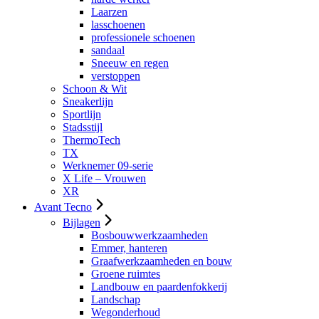
Laarzen
lasschoenen
professionele schoenen
sandaal
Sneeuw en regen
verstoppen
Schoon & Wit
Sneakerlijn
Sportlijn
Stadsstijl
ThermoTech
TX
Werknemer 09-serie
X Life – Vrouwen
XR
Avant Tecno
Bijlagen
Bosbouwwerkzaamheden
Emmer, hanteren
Graafwerkzaamheden en bouw
Groene ruimtes
Landbouw en paardenfokkerij
Landschap
Wegonderhoud