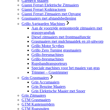
Garmech Maaien
Gianni Ferrari Elektrische Zitmaaiers
Gianni Ferrari Kniktractoren
Gianni Ferrari Zitmaaiers met Opvang
Grasmaaiers met afstandsbediening
Grillo Agrigarden Machines
Aan de voorzijde gemonteerde zitmaaiers met
grasopvangbak
Diesel zitmaaiers met frontmaaifunctie
Grasmaaiers met mulchmaaidek en zij-uitworp
Grillo Motor Scythes
Grillo Zero Turning grasmaaiers
Grillo-freesmachines
Grillo-freesmachines
Rupsbandtransporteurs
Speciale machines voor het maaien van gras
Trimmer – Grastrimmer
Grin Grasmaaiers
Grin Accumaaiers
Grin Benzine Maaiers
Grin Elektrische Maaier met Snoer
Grin Zitmaaiers
GTM Grasmaaiers
GTM Kantensnijders
GTM Rugspuiten