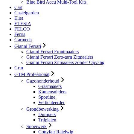
Blue Bird Accu Multi-Tool Kits
Cart
Castelgarden
Eliet
ETESIA
FELCO
Ferris
Garmech
Gianni Ferrari
Gianni Ferrari Frontmaaiers
Gianni Ferrari Zero-turn Zitmaaiers
Gianni Ferrari Zitmaaiers zonder Opvang
Grin
GTM Professional
Gazononderhoud
Grasmaaiers
Kantensnijders
Sportline
Verticuteerder
Grondbewerking
Dumpers
Trilplaten
Snoeiwerk
Conyfair Ratelwig