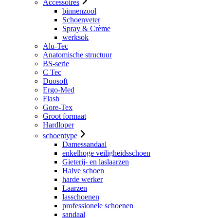
Accessoires
binnenzool
Schoenveter
Spray & Crème
werksok
Alu-Tec
Anatomische structuur
BS-serie
C Tec
Duosoft
Ergo-Med
Flash
Gore-Tex
Groot formaat
Hardloper
schoentype
Damessandaal
enkelhoge veiligheidsschoen
Gieterij- en laslaarzen
Halve schoen
harde werker
Laarzen
lasschoenen
professionele schoenen
sandaal