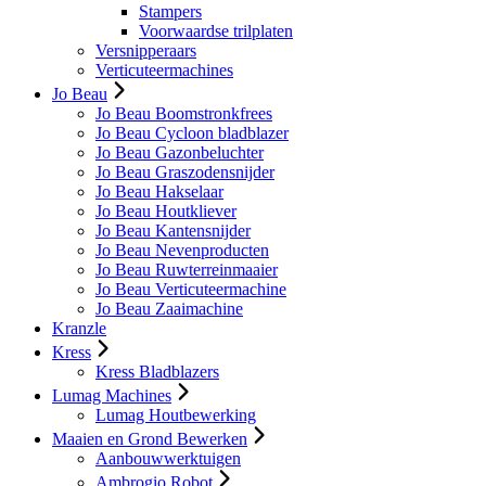
Stampers
Voorwaardse trilplaten
Versnipperaars
Verticuteermachines
Jo Beau
Jo Beau Boomstronkfrees
Jo Beau Cycloon bladblazer
Jo Beau Gazonbeluchter
Jo Beau Graszodensnijder
Jo Beau Hakselaar
Jo Beau Houtkliever
Jo Beau Kantensnijder
Jo Beau Nevenproducten
Jo Beau Ruwterreinmaaier
Jo Beau Verticuteermachine
Jo Beau Zaaimachine
Kranzle
Kress
Kress Bladblazers
Lumag Machines
Lumag Houtbewerking
Maaien en Grond Bewerken
Aanbouwwerktuigen
Ambrogio Robot