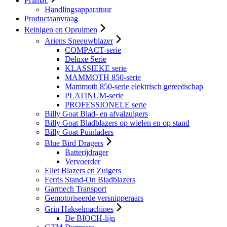
Pramac
Handlingsapparatuur
Productaanvraag
Reinigen en Opruimen
Ariens Sneeuwblazer
COMPACT-serie
Deluxe Serie
KLASSIEKE serie
MAMMOTH 850-serie
Mammoth 850-serie elektrisch gereedschap
PLATINUM-serie
PROFESSIONELE serie
Billy Goat Blad- en afvalzuigers
Billy Goat Bladblazers op wielen en op stand
Billy Goat Puinladers
Blue Bird Dragers
Batterijdrager
Vervoerder
Eliet Blazers en Zuigers
Ferris Stand-On Bladblazers
Garmech Transport
Gemotoriseerde versnipperaars
Grin Hakselmachines
De BIOCH-lijn