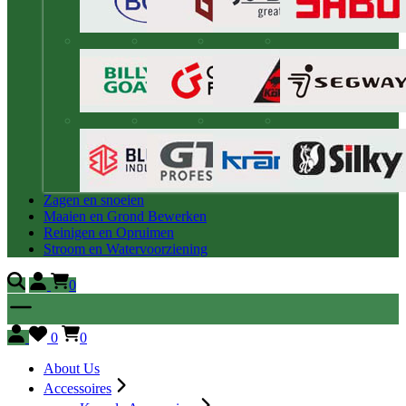
Zagen en snoeien
Maaien en Grond Bewerken
Reinigen en Opruimen
Stroom en Watervoorziening
0
0
0
About Us
Accessoires