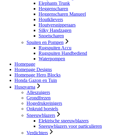
Elephants Trunk
Heggenscharen
Heggenscharen Manueel
Houtklievers
Houtversnipperaars
Silky Handzagen
Snoeischaren
Spuiten en Pompen
Rugspuiten Accu
Rugspuiten Handbediend
Waterpompen
Homepage
Homepage Designs
Homepage Hero Blocks
Honda Gazon en Tuin
Husqvarna
Alleszuigers
Grondfrezen
Hogedrukreinigers
Onkruid borstels
Sneeuwblazers
Elektrische sneeuwblazers
Sneeuwblazers voor particulieren
Verdichters