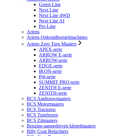
Green Line
Next Line
Next Line 4WD
Next Line AI
Pro Line
Ariens
Ariens Onkruidborstelmachines
Ariens Zero Turn Maaiers
APEX-serie
ARROW E-serie
ARROW-serie
EDGE-serie
IKON-serie
Pijl-serie
SUMMIT PRO-serie
ZENITH E-serie
ZENITH-serie
BCS Aanbouwmaaiers
BCS Motormaaiers
BCS Tractoren
BCS Tuinfrezen
BCS Zitmaaiers
Benzine-aangedreven klepelmaaiers
Billy Goat Beluchters