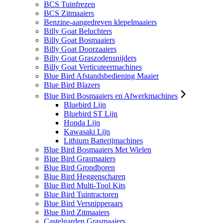
BCS Tuinfrezen
BCS Zitmaaiers
Benzine-aangedreven klepelmaaiers
Billy Goat Beluchters
Billy Goat Bosmaaiers
Billy Goat Doorzaaiers
Billy Goat Graszodensnijders
Billy Goat Verticuteermachines
Blue Bird Afstandsbediening Maaier
Blue Bird Blazers
Blue Bird Bosmaaiers en Afwerkmachines
Bluebird Lijn
Bluebird ST Lijn
Honda Lijn
Kawasaki Lijn
Lithium Batterijmachines
Blue Bird Bosmaaiers Met Wielen
Blue Bird Grasmaaiers
Blue Bird Grondboren
Blue Bird Heggenscharen
Blue Bird Multi-Tool Kits
Blue Bird Tuintractoren
Blue Bird Versnipperaars
Blue Bird Zitmaaiers
Castelgarden Grasmaaiers