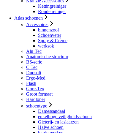
Kranzle Accessoires
Kettingreiniger
Ronde reiniger
Atlas schoenen
Accessoires
binnenzool
Schoenveter
Spray & Crème
werksok
Alu-Tec
Anatomische structuur
BS-serie
C Tec
Duosoft
Ergo-Med
Flash
Gore-Tex
Groot formaat
Hardloper
schoentype
Damessandaal
enkelhoge veiligheidsschoen
Gieterij- en laslaarzen
Halve schoen
harde werker