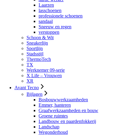
Laarzen
lasschoenen
professionele schoenen
sandaal
Sneeuw en regen
verstoppen
Schoon & Wit
Sneakerlijn
Sportlijn
Stadsstijl
ThermoTech
TX
Werknemer 09-serie
X Life – Vrouwen
XR
Avant Tecno
Bijlagen
Bosbouwwerkzaamheden
Emmer, hanteren
Graafwerkzaamheden en bouw
Groene ruimtes
Landbouw en paardenfokkerij
Landschap
Wegonderhoud