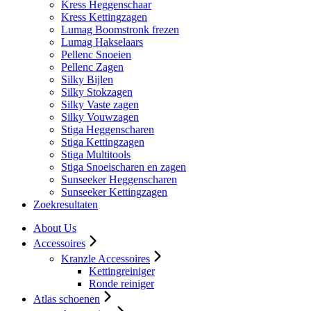
Kress Heggenschaar
Kress Kettingzagen
Lumag Boomstronk frezen
Lumag Hakselaars
Pellenc Snoeien
Pellenc Zagen
Silky Bijlen
Silky Stokzagen
Silky Vaste zagen
Silky Vouwzagen
Stiga Heggenscharen
Stiga Kettingzagen
Stiga Multitools
Stiga Snoeischaren en zagen
Sunseeker Heggenscharen
Sunseeker Kettingzagen
Zoekresultaten
About Us
Accessoires
Kranzle Accessoires
Kettingreiniger
Ronde reiniger
Atlas schoenen