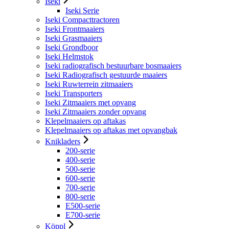
Iseki
Iseki Serie
Iseki Compacttractoren
Iseki Frontmaaiers
Iseki Grasmaaiers
Iseki Grondboor
Iseki Helmstok
Iseki radiografisch bestuurbare bosmaaiers
Iseki Radiografisch gestuurde maaiers
Iseki Ruwterrein zitmaaiers
Iseki Transporters
Iseki Zitmaaiers met opvang
Iseki Zitmaaiers zonder opvang
Klepelmaaiers op aftakas
Klepelmaaiers op aftakas met opvangbak
Knikladers
200-serie
400-serie
500-serie
600-serie
700-serie
800-serie
E500-serie
E700-serie
Köppl