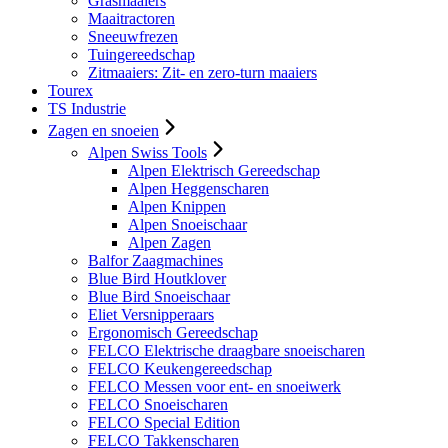
Grasmaaiers
Maaitractoren
Sneeuwfrezen
Tuingereedschap
Zitmaaiers: Zit- en zero-turn maaiers
Tourex
TS Industrie
Zagen en snoeien
Alpen Swiss Tools
Alpen Elektrisch Gereedschap
Alpen Heggenscharen
Alpen Knippen
Alpen Snoeischaar
Alpen Zagen
Balfor Zaagmachines
Blue Bird Houtklover
Blue Bird Snoeischaar
Eliet Versnipperaars
Ergonomisch Gereedschap
FELCO Elektrische draagbare snoeischaren
FELCO Keukengereedschap
FELCO Messen voor ent- en snoeiwerk
FELCO Snoeischaren
FELCO Special Edition
FELCO Takkenscharen