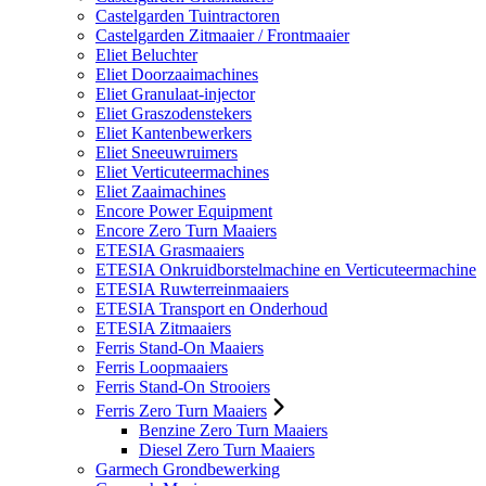
Castelgarden Tuintractoren
Castelgarden Zitmaaier / Frontmaaier
Eliet Beluchter
Eliet Doorzaaimachines
Eliet Granulaat-injector
Eliet Graszodenstekers
Eliet Kantenbewerkers
Eliet Sneeuwruimers
Eliet Verticuteermachines
Eliet Zaaimachines
Encore Power Equipment
Encore Zero Turn Maaiers
ETESIA Grasmaaiers
ETESIA Onkruidborstelmachine en Verticuteermachine
ETESIA Ruwterreinmaaiers
ETESIA Transport en Onderhoud
ETESIA Zitmaaiers
Ferris Stand-On Maaiers
Ferris Loopmaaiers
Ferris Stand-On Strooiers
Ferris Zero Turn Maaiers
Benzine Zero Turn Maaiers
Diesel Zero Turn Maaiers
Garmech Grondbewerking