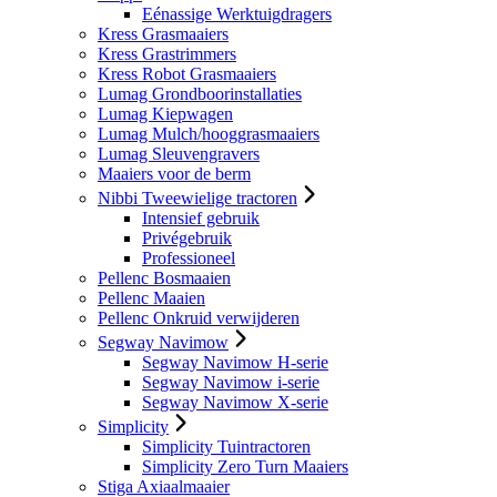
Eénassige Werktuigdragers
Kress Grasmaaiers
Kress Grastrimmers
Kress Robot Grasmaaiers
Lumag Grondboorinstallaties
Lumag Kiepwagen
Lumag Mulch/hooggrasmaaiers
Lumag Sleuvengravers
Maaiers voor de berm
Nibbi Tweewielige tractoren
Intensief gebruik
Privégebruik
Professioneel
Pellenc Bosmaaien
Pellenc Maaien
Pellenc Onkruid verwijderen
Segway Navimow
Segway Navimow H-serie
Segway Navimow i-serie
Segway Navimow X-serie
Simplicity
Simplicity Tuintractoren
Simplicity Zero Turn Maaiers
Stiga Axiaalmaaier