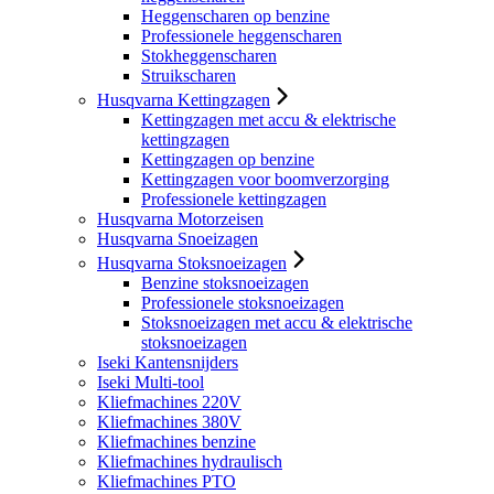
Heggenscharen op benzine
Professionele heggenscharen
Stokheggenscharen
Struikscharen
Husqvarna Kettingzagen
Kettingzagen met accu & elektrische
kettingzagen
Kettingzagen op benzine
Kettingzagen voor boomverzorging
Professionele kettingzagen
Husqvarna Motorzeisen
Husqvarna Snoeizagen
Husqvarna Stoksnoeizagen
Benzine stoksnoeizagen
Professionele stoksnoeizagen
Stoksnoeizagen met accu & elektrische
stoksnoeizagen
Iseki Kantensnijders
Iseki Multi-tool
Kliefmachines 220V
Kliefmachines 380V
Kliefmachines benzine
Kliefmachines hydraulisch
Kliefmachines PTO