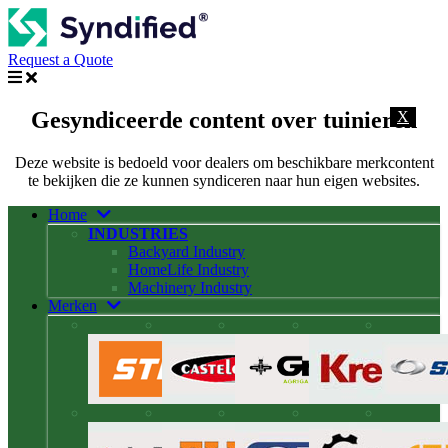
Request a Quote
Gesyndiceerde content over tuinieren
X
Deze website is bedoeld voor dealers om beschikbare merkcontent
te bekijken die ze kunnen syndiceren naar hun eigen websites.
Home
INDUSTRIES
Backyard Industry
HomeLife Industry
Machinery Industry
Merken