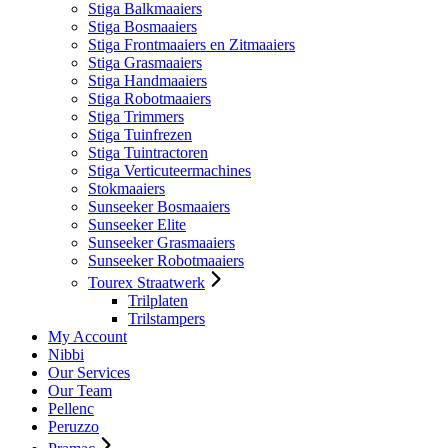
Stiga Balkmaaiers
Stiga Bosmaaiers
Stiga Frontmaaiers en Zitmaaiers
Stiga Grasmaaiers
Stiga Handmaaiers
Stiga Robotmaaiers
Stiga Trimmers
Stiga Tuinfrezen
Stiga Tuintractoren
Stiga Verticuteermachines
Stokmaaiers
Sunseeker Bosmaaiers
Sunseeker Elite
Sunseeker Grasmaaiers
Sunseeker Robotmaaiers
Tourex Straatwerk
Trilplaten
Trilstampers
My Account
Nibbi
Our Services
Our Team
Pellenc
Peruzzo