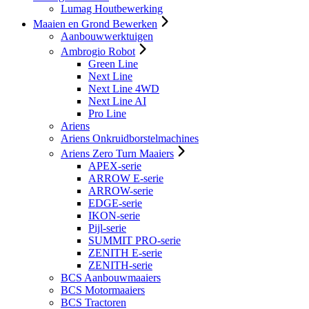
Lumag Houtbewerking
Maaien en Grond Bewerken
Aanbouwwerktuigen
Ambrogio Robot
Green Line
Next Line
Next Line 4WD
Next Line AI
Pro Line
Ariens
Ariens Onkruidborstelmachines
Ariens Zero Turn Maaiers
APEX-serie
ARROW E-serie
ARROW-serie
EDGE-serie
IKON-serie
Pijl-serie
SUMMIT PRO-serie
ZENITH E-serie
ZENITH-serie
BCS Aanbouwmaaiers
BCS Motormaaiers
BCS Tractoren