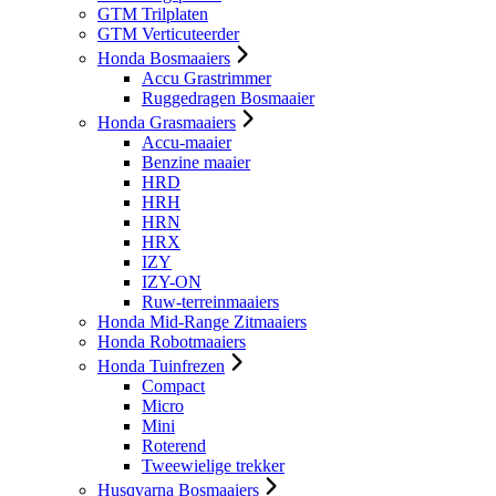
GTM Trilplaten
GTM Verticuteerder
Honda Bosmaaiers
Accu Grastrimmer
Ruggedragen Bosmaaier
Honda Grasmaaiers
Accu-maaier
Benzine maaier
HRD
HRH
HRN
HRX
IZY
IZY-ON
Ruw-terreinmaaiers
Honda Mid-Range Zitmaaiers
Honda Robotmaaiers
Honda Tuinfrezen
Compact
Micro
Mini
Roterend
Tweewielige trekker
Husqvarna Bosmaaiers