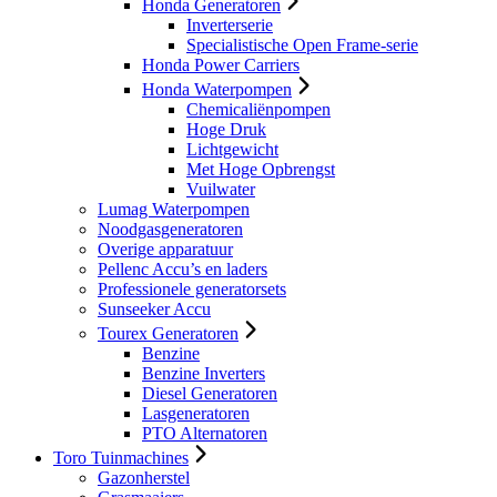
Honda Generatoren
Inverterserie
Specialistische Open Frame-serie
Honda Power Carriers
Honda Waterpompen
Chemicaliënpompen
Hoge Druk
Lichtgewicht
Met Hoge Opbrengst
Vuilwater
Lumag Waterpompen
Noodgasgeneratoren
Overige apparatuur
Pellenc Accu’s en laders
Professionele generatorsets
Sunseeker Accu
Tourex Generatoren
Benzine
Benzine Inverters
Diesel Generatoren
Lasgeneratoren
PTO Alternatoren
Toro Tuinmachines
Gazonherstel