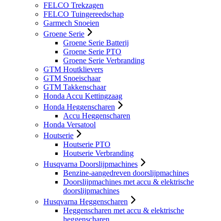
FELCO Trekzagen
FELCO Tuingereedschap
Garmech Snoeien
Groene Serie
Groene Serie Batterij
Groene Serie PTO
Groene Serie Verbranding
GTM Houtklievers
GTM Snoeischaar
GTM Takkenschaar
Honda Accu Kettingzaag
Honda Heggenscharen
Accu Heggenscharen
Honda Versatool
Houtserie
Houtserie PTO
Houtserie Verbranding
Husqvarna Doorslijpmachines
Benzine-aangedreven doorslijpmachines
Doorslijpmachines met accu & elektrische
doorslijpmachines
Husqvarna Heggenscharen
Heggenscharen met accu & elektrische
heggenscharen