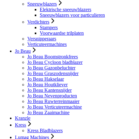
Sneeuwblazers
Elektrische sneeuwblazers
Sneeuwblazers voor particulieren
Verdichters
Stampers
Voorwaardse trilplaten
Versnipperaars
Verticuteermachines
Jo Beau
Jo Beau Boomstronkfrees
Jo Beau Cycloon bladblazer
Jo Beau Gazonbeluchter
Jo Beau Graszodensnijder
Jo Beau Hakselaar
Jo Beau Houtkliever
Jo Beau Kantensnijder
Jo Beau Nevenproducten
Jo Beau Ruwterreinmaaier
Jo Beau Verticuteermachine
Jo Beau Zaaimachine
Kranzle
Kress
Kress Bladblazers
Lumag Machines