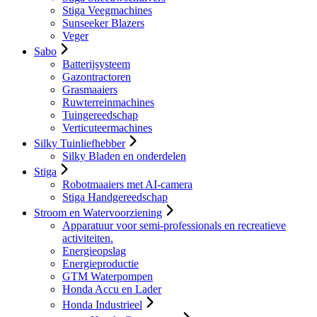
Stiga Veegmachines
Sunseeker Blazers
Veger
Sabo
Batterijsysteem
Gazontractoren
Grasmaaiers
Ruwterreinmachines
Tuingereedschap
Verticuteermachines
Silky Tuinliefhebber
Silky Bladen en onderdelen
Stiga
Robotmaaiers met AI-camera
Stiga Handgereedschap
Stroom en Watervoorziening
Apparatuur voor semi-professionals en recreatieve
activiteiten.
Energieopslag
Energieproductie
GTM Waterpompen
Honda Accu en Lader
Honda Industrieel