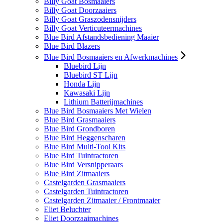
Billy Goat Bosmaaiers
Billy Goat Doorzaaiers
Billy Goat Graszodensnijders
Billy Goat Verticuteermachines
Blue Bird Afstandsbediening Maaier
Blue Bird Blazers
Blue Bird Bosmaaiers en Afwerkmachines
Bluebird Lijn
Bluebird ST Lijn
Honda Lijn
Kawasaki Lijn
Lithium Batterijmachines
Blue Bird Bosmaaiers Met Wielen
Blue Bird Grasmaaiers
Blue Bird Grondboren
Blue Bird Heggenscharen
Blue Bird Multi-Tool Kits
Blue Bird Tuintractoren
Blue Bird Versnipperaars
Blue Bird Zitmaaiers
Castelgarden Grasmaaiers
Castelgarden Tuintractoren
Castelgarden Zitmaaier / Frontmaaier
Eliet Beluchter
Eliet Doorzaaimachines