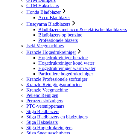
GTM Dumpers
GTM Hakselaars
Honda Bladblazer
Accu Bladblazer
Husqvarna Bladblazers
Bladblazers met accu & elektrische bladblazers
Bladblazers op benzine
Professionele blazers
Iseki Veegmachines
Kranzle Hogedrukreiniger
Hogedrukreiniger benzine
Hogedrukreiniger koud water
Hogedrukreiniger warm water
Particuliere hogedrukreiniger
Kranzle Professionele stofzuiger
Kranzle Reinigingsproducten
Kranzle Veegmachine
Pellenc Reinigen
Peruzzo stofzuigers
PTO-versnipperaars
Stiga Bladblazers
Stiga Bladblazers en bladzuigers
Stiga Hakselaars
Stiga Hogedrukreinigers
Stiga Sneeuwschuivers