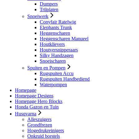
Dumpers
Trilplaten
Snoeiwerk
Conyfair Ratelwig
Elephants Trunk
Heggenscharen
Heggenscharen Manueel
Houtklievers
Houtversnipperaars
Silky Handzagen
Snoeischaren
Spuiten en Pompen
Rugspuiten Accu
Rugspuiten Handbediend
Waterpompen
Homepage
Homepage Designs
Homepage Hero Blocks
Honda Gazon en Tuin
Husqvarna
Alleszuigers
Grondfrezen
Hogedrukreinigers
Onkruid borstels