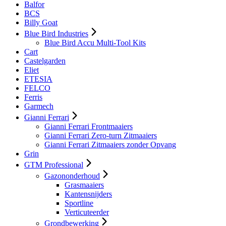
Balfor
BCS
Billy Goat
Blue Bird Industries
Blue Bird Accu Multi-Tool Kits
Cart
Castelgarden
Eliet
ETESIA
FELCO
Ferris
Garmech
Gianni Ferrari
Gianni Ferrari Frontmaaiers
Gianni Ferrari Zero-turn Zitmaaiers
Gianni Ferrari Zitmaaiers zonder Opvang
Grin
GTM Professional
Gazononderhoud
Grasmaaiers
Kantensnijders
Sportline
Verticuteerder
Grondbewerking