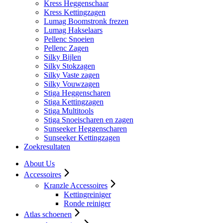
Kress Heggenschaar
Kress Kettingzagen
Lumag Boomstronk frezen
Lumag Hakselaars
Pellenc Snoeien
Pellenc Zagen
Silky Bijlen
Silky Stokzagen
Silky Vaste zagen
Silky Vouwzagen
Stiga Heggenscharen
Stiga Kettingzagen
Stiga Multitools
Stiga Snoeischaren en zagen
Sunseeker Heggenscharen
Sunseeker Kettingzagen
Zoekresultaten
About Us
Accessoires
Kranzle Accessoires
Kettingreiniger
Ronde reiniger
Atlas schoenen