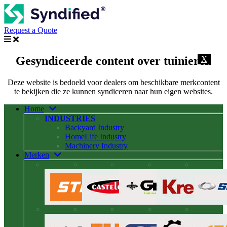
Request a Quote
Gesyndiceerde content over tuinieren
X
Deze website is bedoeld voor dealers om beschikbare merkcontent
te bekijken die ze kunnen syndiceren naar hun eigen websites.
Home
INDUSTRIES
Backyard Industry
HomeLife Industry
Machinery Industry
Merken