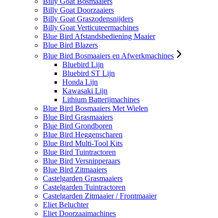
Billy Goat Bosmaaiers
Billy Goat Doorzaaiers
Billy Goat Graszodensnijders
Billy Goat Verticuteermachines
Blue Bird Afstandsbediening Maaier
Blue Bird Blazers
Blue Bird Bosmaaiers en Afwerkmachines
Bluebird Lijn
Bluebird ST Lijn
Honda Lijn
Kawasaki Lijn
Lithium Batterijmachines
Blue Bird Bosmaaiers Met Wielen
Blue Bird Grasmaaiers
Blue Bird Grondboren
Blue Bird Heggenscharen
Blue Bird Multi-Tool Kits
Blue Bird Tuintractoren
Blue Bird Versnipperaars
Blue Bird Zitmaaiers
Castelgarden Grasmaaiers
Castelgarden Tuintractoren
Castelgarden Zitmaaier / Frontmaaier
Eliet Beluchter
Eliet Doorzaaimachines