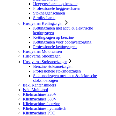
Heggenscharen op benzine
Professionele heggenscharen
Stokheggenscharen
Struikscharen
Husqvarna Kettingzagen
Kettingzagen met accu & elektrische
kettingzagen
Kettingzagen op benzine
Kettingzagen voor boomverzorging
Professionele kettingzagen
Husqvarna Motorzeisen
Husqvarna Snoeizagen
Husqvarna Stoksnoeizagen
Benzine stoksnoeizagen
Professionele stoksnoeizagen
Stoksnoeizagen met accu & elektrische
stoksnoeizagen
Iseki Kantensnijders
Iseki Multi-tool
Kliefmachines 220V
Kliefmachines 380V
Kliefmachines benzine
Kliefmachines hydraulisch
Kliefmachines PTO