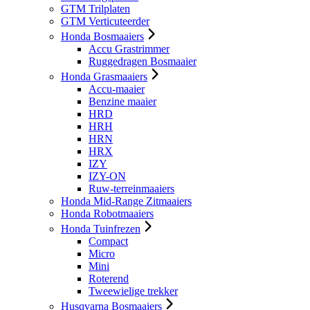
GTM Trilplaten
GTM Verticuteerder
Honda Bosmaaiers
Accu Grastrimmer
Ruggedragen Bosmaaier
Honda Grasmaaiers
Accu-maaier
Benzine maaier
HRD
HRH
HRN
HRX
IZY
IZY-ON
Ruw-terreinmaaiers
Honda Mid-Range Zitmaaiers
Honda Robotmaaiers
Honda Tuinfrezen
Compact
Micro
Mini
Roterend
Tweewielige trekker
Husqvarna Bosmaaiers