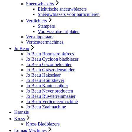
Sneeuwblazers
Elektrische sneeuwblazers
Sneeuwblazers voor particulieren
Verdichters
Stampers
Voorwaardse trilplaten
Versnipperaars
Verticuteermachines
Jo Beau
Jo Beau Boomstronkfrees
Jo Beau Cycloon bladblazer
Jo Beau Gazonbeluchter
Jo Beau Graszodensnijder
Jo Beau Hakselaar
Jo Beau Houtkliever
Jo Beau Kantensnijder
Jo Beau Nevenproducten
Jo Beau Ruwterreinmaaier
Jo Beau Verticuteermachine
Jo Beau Zaaimachine
Kranzle
Kress
Kress Bladblazers
Lumag Machines