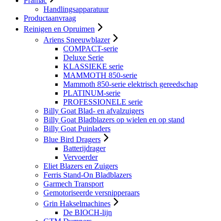
Pramac
Handlingsapparatuur
Productaanvraag
Reinigen en Opruimen
Ariens Sneeuwblazer
COMPACT-serie
Deluxe Serie
KLASSIEKE serie
MAMMOTH 850-serie
Mammoth 850-serie elektrisch gereedschap
PLATINUM-serie
PROFESSIONELE serie
Billy Goat Blad- en afvalzuigers
Billy Goat Bladblazers op wielen en op stand
Billy Goat Puinladers
Blue Bird Dragers
Batterijdrager
Vervoerder
Eliet Blazers en Zuigers
Ferris Stand-On Bladblazers
Garmech Transport
Gemotoriseerde versnipperaars
Grin Hakselmachines
De BIOCH-lijn