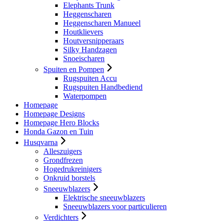
Elephants Trunk
Heggenscharen
Heggenscharen Manueel
Houtklievers
Houtversnipperaars
Silky Handzagen
Snoeischaren
Spuiten en Pompen
Rugspuiten Accu
Rugspuiten Handbediend
Waterpompen
Homepage
Homepage Designs
Homepage Hero Blocks
Honda Gazon en Tuin
Husqvarna
Alleszuigers
Grondfrezen
Hogedrukreinigers
Onkruid borstels
Sneeuwblazers
Elektrische sneeuwblazers
Sneeuwblazers voor particulieren
Verdichters