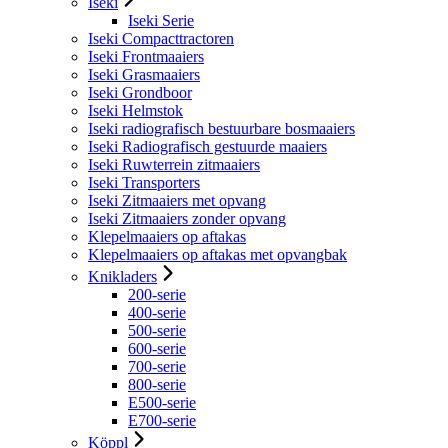
Iseki
Iseki Serie
Iseki Compacttractoren
Iseki Frontmaaiers
Iseki Grasmaaiers
Iseki Grondboor
Iseki Helmstok
Iseki radiografisch bestuurbare bosmaaiers
Iseki Radiografisch gestuurde maaiers
Iseki Ruwterrein zitmaaiers
Iseki Transporters
Iseki Zitmaaiers met opvang
Iseki Zitmaaiers zonder opvang
Klepelmaaiers op aftakas
Klepelmaaiers op aftakas met opvangbak
Knikladers
200-serie
400-serie
500-serie
600-serie
700-serie
800-serie
E500-serie
E700-serie
Köppl