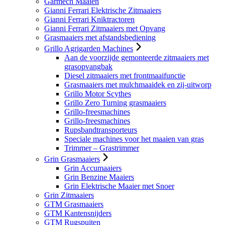
Garmech Maaien
Gianni Ferrari Elektrische Zitmaaiers
Gianni Ferrari Kniktractoren
Gianni Ferrari Zitmaaiers met Opvang
Grasmaaiers met afstandsbediening
Grillo Agrigarden Machines
Aan de voorzijde gemonteerde zitmaaiers met
grasopvangbak
Diesel zitmaaiers met frontmaaifunctie
Grasmaaiers met mulchmaaidek en zij-uitworp
Grillo Motor Scythes
Grillo Zero Turning grasmaaiers
Grillo-freesmachines
Grillo-freesmachines
Rupsbandtransporteurs
Speciale machines voor het maaien van gras
Trimmer – Grastrimmer
Grin Grasmaaiers
Grin Accumaaiers
Grin Benzine Maaiers
Grin Elektrische Maaier met Snoer
Grin Zitmaaiers
GTM Grasmaaiers
GTM Kantensnijders
GTM Rugspuiten