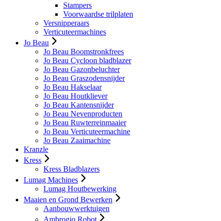
Stampers
Voorwaardse trilplaten
Versnipperaars
Verticuteermachines
Jo Beau
Jo Beau Boomstronkfrees
Jo Beau Cycloon bladblazer
Jo Beau Gazonbeluchter
Jo Beau Graszodensnijder
Jo Beau Hakselaar
Jo Beau Houtkliever
Jo Beau Kantensnijder
Jo Beau Nevenproducten
Jo Beau Ruwterreinmaaier
Jo Beau Verticuteermachine
Jo Beau Zaaimachine
Kranzle
Kress
Kress Bladblazers
Lumag Machines
Lumag Houtbewerking
Maaien en Grond Bewerken
Aanbouwwerktuigen
Ambrogio Robot