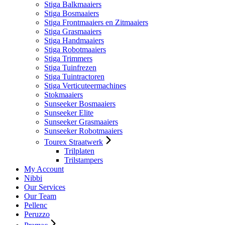
Stiga Balkmaaiers
Stiga Bosmaaiers
Stiga Frontmaaiers en Zitmaaiers
Stiga Grasmaaiers
Stiga Handmaaiers
Stiga Robotmaaiers
Stiga Trimmers
Stiga Tuinfrezen
Stiga Tuintractoren
Stiga Verticuteermachines
Stokmaaiers
Sunseeker Bosmaaiers
Sunseeker Elite
Sunseeker Grasmaaiers
Sunseeker Robotmaaiers
Tourex Straatwerk
Trilplaten
Trilstampers
My Account
Nibbi
Our Services
Our Team
Pellenc
Peruzzo