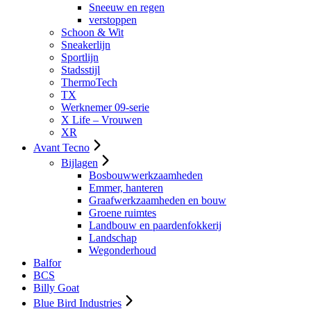
Sneeuw en regen
verstoppen
Schoon & Wit
Sneakerlijn
Sportlijn
Stadsstijl
ThermoTech
TX
Werknemer 09-serie
X Life – Vrouwen
XR
Avant Tecno
Bijlagen
Bosbouwwerkzaamheden
Emmer, hanteren
Graafwerkzaamheden en bouw
Groene ruimtes
Landbouw en paardenfokkerij
Landschap
Wegonderhoud
Balfor
BCS
Billy Goat
Blue Bird Industries