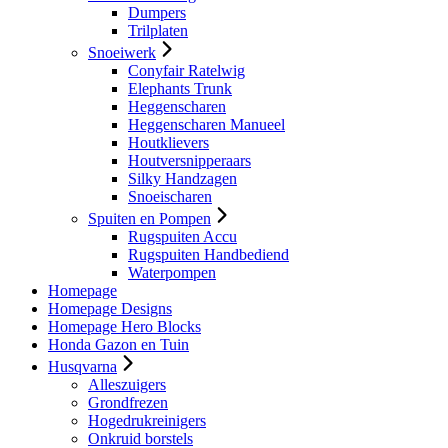
Dumpers
Trilplaten
Snoeiwerk
Conyfair Ratelwig
Elephants Trunk
Heggenscharen
Heggenscharen Manueel
Houtklievers
Houtversnipperaars
Silky Handzagen
Snoeischaren
Spuiten en Pompen
Rugspuiten Accu
Rugspuiten Handbediend
Waterpompen
Homepage
Homepage Designs
Homepage Hero Blocks
Honda Gazon en Tuin
Husqvarna
Alleszuigers
Grondfrezen
Hogedrukreinigers
Onkruid borstels