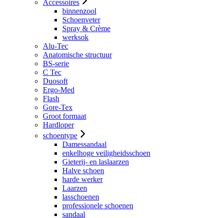
Accessoires
binnenzool
Schoenveter
Spray & Crème
werksok
Alu-Tec
Anatomische structuur
BS-serie
C Tec
Duosoft
Ergo-Med
Flash
Gore-Tex
Groot formaat
Hardloper
schoentype
Damessandaal
enkelhoge veiligheidsschoen
Gieterij- en laslaarzen
Halve schoen
harde werker
Laarzen
lasschoenen
professionele schoenen
sandaal