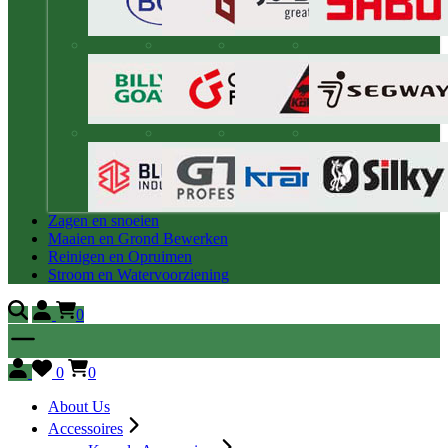
Zagen en snoeien
Maaien en Grond Bewerken
Reinigen en Opruimen
Stroom en Watervoorziening
0
0
0
About Us
Accessoires