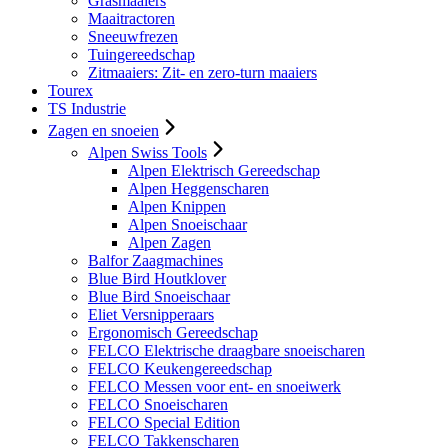
Grasmaaiers
Maaitractoren
Sneeuwfrezen
Tuingereedschap
Zitmaaiers: Zit- en zero-turn maaiers
Tourex
TS Industrie
Zagen en snoeien
Alpen Swiss Tools
Alpen Elektrisch Gereedschap
Alpen Heggenscharen
Alpen Knippen
Alpen Snoeischaar
Alpen Zagen
Balfor Zaagmachines
Blue Bird Houtklover
Blue Bird Snoeischaar
Eliet Versnipperaars
Ergonomisch Gereedschap
FELCO Elektrische draagbare snoeischaren
FELCO Keukengereedschap
FELCO Messen voor ent- en snoeiwerk
FELCO Snoeischaren
FELCO Special Edition
FELCO Takkenscharen