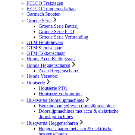
FELCO Trekzagen
FELCO Tuingereedschap
Garmech Snoeien
Groene Serie
Groene Serie Batterij
Groene Serie PTO
Groene Serie Verbranding
GTM Houtklievers
GTM Snoeischaar
GTM Takkenschaar
Honda Accu Kettingzaag
Honda Heggenscharen
Accu Heggenscharen
Honda Versatool
Houtserie
Houtserie PTO
Houtserie Verbranding
Husqvarna Doorslijpmachines
Benzine-aangedreven doorslijpmachines
Doorslijpmachines met accu & elektrische
doorslijpmachines
Husqvarna Heggenscharen
Heggenscharen met accu & elektrische
heggenscharen