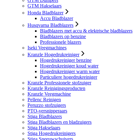
GTM Dumpers
GTM Hakselaars
Honda Bladblazer
Accu Bladblazer
Husqvarna Bladblazers
Bladblazers met accu & elektrische bladblazers
Bladblazers op benzine
Professionele blazers
Iseki Veegmachines
Kranzle Hogedrukreiniger
Hogedrukreiniger benzine
Hogedrukreiniger koud water
Hogedrukreiniger warm water
Particuliere hogedrukreiniger
Kranzle Professionele stofzuiger
Kranzle Reinigingsproducten
Kranzle Veegmachine
Pellenc Reinigen
Peruzzo stofzuigers
PTO-versnipperaars
Stiga Bladblazers
Stiga Bladblazers en bladzuigers
Stiga Hakselaars
Stiga Hogedrukreinigers
Stiga Sneeuwschuivers