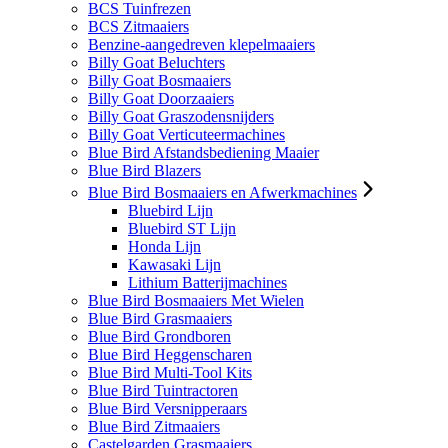
BCS Tuinfrezen
BCS Zitmaaiers
Benzine-aangedreven klepelmaaiers
Billy Goat Beluchters
Billy Goat Bosmaaiers
Billy Goat Doorzaaiers
Billy Goat Graszodensnijders
Billy Goat Verticuteermachines
Blue Bird Afstandsbediening Maaier
Blue Bird Blazers
Blue Bird Bosmaaiers en Afwerkmachines
Bluebird Lijn
Bluebird ST Lijn
Honda Lijn
Kawasaki Lijn
Lithium Batterijmachines
Blue Bird Bosmaaiers Met Wielen
Blue Bird Grasmaaiers
Blue Bird Grondboren
Blue Bird Heggenscharen
Blue Bird Multi-Tool Kits
Blue Bird Tuintractoren
Blue Bird Versnipperaars
Blue Bird Zitmaaiers
Castelgarden Grasmaaiers