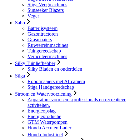
Stiga Veegmachines
Sunseeker Blazers
Veger
Sabo
Batterijsysteem
Gazontractoren
Grasmaaiers
Ruwterreinmachines
Tuingereedschap
Verticuteermachines
Silky Tuinliefhebber
Silky Bladen en onderdelen
Stiga
Robotmaaiers met AI-camera
Stiga Handgereedschap
Stroom en Watervoorziening
Apparatuur voor semi-professionals en recreatieve
activiteiten.
Energieopslag
Energieproductie
GTM Waterpompen
Honda Accu en Lader
Honda Industrieel