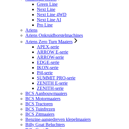
Green Line
Next Line
Next Line 4WD
Next Line AI
Pro Line
Ariens
Ariens Onkruidborstelmachines
Ariens Zero Turn Maaiers
APEX-serie
ARROW E-serie
ARROW-serie
EDGE-serie
IKON-serie
Pijl-serie
SUMMIT PRO-serie
ZENITH E-serie
ZENITH-serie
BCS Aanbouwmaaiers
BCS Motormaaiers
BCS Tractoren
BCS Tuinfrezen
BCS Zitmaaiers
Benzine-aangedreven klepelmaaiers
Billy Goat Beluchters