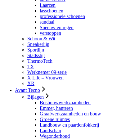
Laarzen
lasschoenen
professionele schoenen
sandaal
Sneeuw en regen
verstoppen
Schoon & Wit
Sneakerlijn
Sportlijn
Stadsstijl
ThermoTech
TX
Werknemer 09-serie
X Life – Vrouwen
XR
Avant Tecno
Bijlagen
Bosbouwwerkzaamheden
Emmer, hanteren
Graafwerkzaamheden en bouw
Groene ruimtes
Landbouw en paardenfokkerij
Landschap
Wegonderhoud