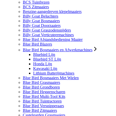
BCS Tuinfrezen
BCS Zitmaaiers
Benzine-aangedreven klepelmaaiers
Billy Goat Beluchters
Billy Goat Bosmaaiers
Billy Goat Doorzaaiers
Billy Goat Graszodensnijders
Billy Goat Verticuteermachines
Blue Bird Afstandsbediening Maaier
Blue Bird Blazers
Blue Bird Bosmaaiers en Afwerkmachines
Bluebird Lijn
Bluebird ST Lijn
Honda Lijn
Kawasaki Lijn
Lithium Batterijmachines
Blue Bird Bosmaaiers Met Wielen
Blue Bird Grasmaaiers
Blue Bird Grondboren
Blue Bird Heggenscharen
Blue Bird Multi-Tool Kits
Blue Bird Tuintractoren
Blue Bird Versnipperaars
Blue Bird Zitmaaiers
Castelgarden Grasmaaiers