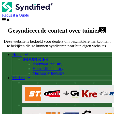
Request a Quote
Gesyndiceerde content over tuinieren
X
Deze website is bedoeld voor dealers om beschikbare merkcontent
te bekijken die ze kunnen syndiceren naar hun eigen websites.
Home
INDUSTRIES
Backyard Industry
HomeLife Industry
Machinery Industry
Merken