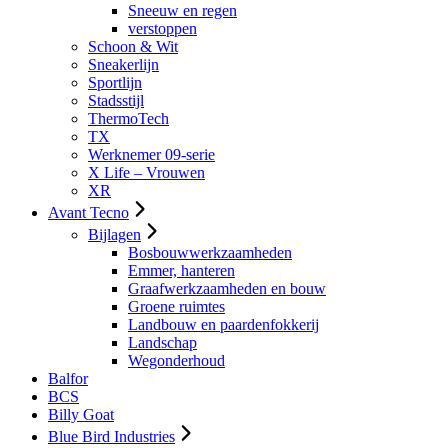
Sneeuw en regen
verstoppen
Schoon & Wit
Sneakerlijn
Sportlijn
Stadsstijl
ThermoTech
TX
Werknemer 09-serie
X Life – Vrouwen
XR
Avant Tecno
Bijlagen
Bosbouwwerkzaamheden
Emmer, hanteren
Graafwerkzaamheden en bouw
Groene ruimtes
Landbouw en paardenfokkerij
Landschap
Wegonderhoud
Balfor
BCS
Billy Goat
Blue Bird Industries