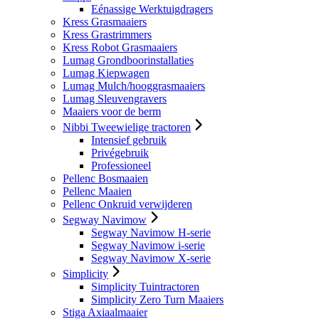
Eénassige Werktuigdragers
Kress Grasmaaiers
Kress Grastrimmers
Kress Robot Grasmaaiers
Lumag Grondboorinstallaties
Lumag Kiepwagen
Lumag Mulch/hooggrasmaaiers
Lumag Sleuvengravers
Maaiers voor de berm
Nibbi Tweewielige tractoren
Intensief gebruik
Privégebruik
Professioneel
Pellenc Bosmaaien
Pellenc Maaien
Pellenc Onkruid verwijderen
Segway Navimow
Segway Navimow H-serie
Segway Navimow i-serie
Segway Navimow X-serie
Simplicity
Simplicity Tuintractoren
Simplicity Zero Turn Maaiers
Stiga Axiaalmaaier