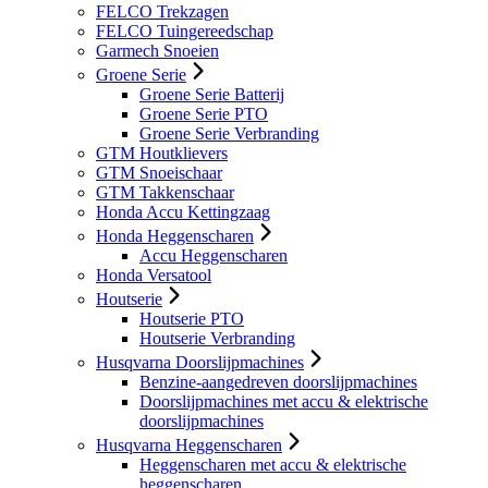
FELCO Trekzagen
FELCO Tuingereedschap
Garmech Snoeien
Groene Serie
Groene Serie Batterij
Groene Serie PTO
Groene Serie Verbranding
GTM Houtklievers
GTM Snoeischaar
GTM Takkenschaar
Honda Accu Kettingzaag
Honda Heggenscharen
Accu Heggenscharen
Honda Versatool
Houtserie
Houtserie PTO
Houtserie Verbranding
Husqvarna Doorslijpmachines
Benzine-aangedreven doorslijpmachines
Doorslijpmachines met accu & elektrische
doorslijpmachines
Husqvarna Heggenscharen
Heggenscharen met accu & elektrische
heggenscharen