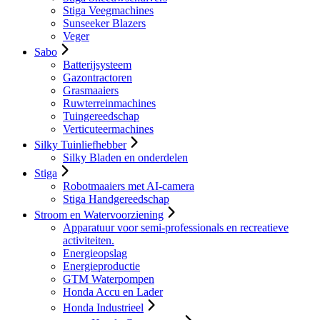
Stiga Veegmachines
Sunseeker Blazers
Veger
Sabo
Batterijsysteem
Gazontractoren
Grasmaaiers
Ruwterreinmachines
Tuingereedschap
Verticuteermachines
Silky Tuinliefhebber
Silky Bladen en onderdelen
Stiga
Robotmaaiers met AI-camera
Stiga Handgereedschap
Stroom en Watervoorziening
Apparatuur voor semi-professionals en recreatieve
activiteiten.
Energieopslag
Energieproductie
GTM Waterpompen
Honda Accu en Lader
Honda Industrieel