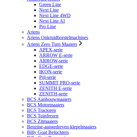
Green Line
Next Line
Next Line 4WD
Next Line AI
Pro Line
Ariens
Ariens Onkruidborstelmachines
Ariens Zero Turn Maaiers
APEX-serie
ARROW E-serie
ARROW-serie
EDGE-serie
IKON-serie
Pijl-serie
SUMMIT PRO-serie
ZENITH E-serie
ZENITH-serie
BCS Aanbouwmaaiers
BCS Motormaaiers
BCS Tractoren
BCS Tuinfrezen
BCS Zitmaaiers
Benzine-aangedreven klepelmaaiers
Billy Goat Beluchters