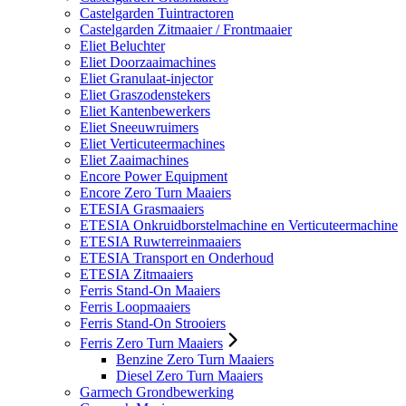
Castelgarden Tuintractoren
Castelgarden Zitmaaier / Frontmaaier
Eliet Beluchter
Eliet Doorzaaimachines
Eliet Granulaat-injector
Eliet Graszodenstekers
Eliet Kantenbewerkers
Eliet Sneeuwruimers
Eliet Verticuteermachines
Eliet Zaaimachines
Encore Power Equipment
Encore Zero Turn Maaiers
ETESIA Grasmaaiers
ETESIA Onkruidborstelmachine en Verticuteermachine
ETESIA Ruwterreinmaaiers
ETESIA Transport en Onderhoud
ETESIA Zitmaaiers
Ferris Stand-On Maaiers
Ferris Loopmaaiers
Ferris Stand-On Strooiers
Ferris Zero Turn Maaiers
Benzine Zero Turn Maaiers
Diesel Zero Turn Maaiers
Garmech Grondbewerking