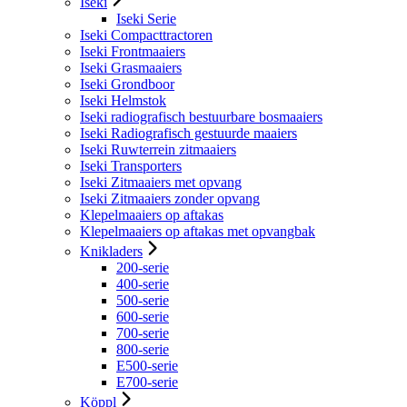
Iseki
Iseki Serie
Iseki Compacttractoren
Iseki Frontmaaiers
Iseki Grasmaaiers
Iseki Grondboor
Iseki Helmstok
Iseki radiografisch bestuurbare bosmaaiers
Iseki Radiografisch gestuurde maaiers
Iseki Ruwterrein zitmaaiers
Iseki Transporters
Iseki Zitmaaiers met opvang
Iseki Zitmaaiers zonder opvang
Klepelmaaiers op aftakas
Klepelmaaiers op aftakas met opvangbak
Knikladers
200-serie
400-serie
500-serie
600-serie
700-serie
800-serie
E500-serie
E700-serie
Köppl