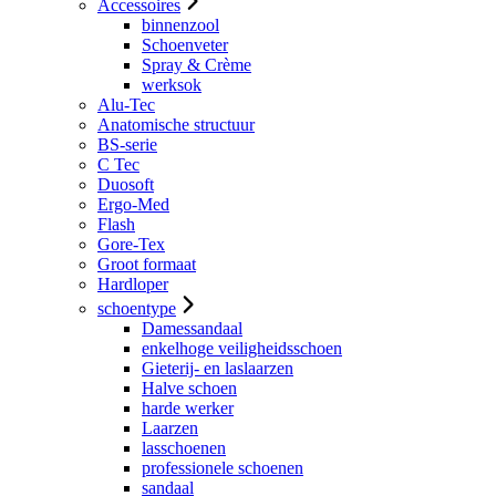
Accessoires
binnenzool
Schoenveter
Spray & Crème
werksok
Alu-Tec
Anatomische structuur
BS-serie
C Tec
Duosoft
Ergo-Med
Flash
Gore-Tex
Groot formaat
Hardloper
schoentype
Damessandaal
enkelhoge veiligheidsschoen
Gieterij- en laslaarzen
Halve schoen
harde werker
Laarzen
lasschoenen
professionele schoenen
sandaal