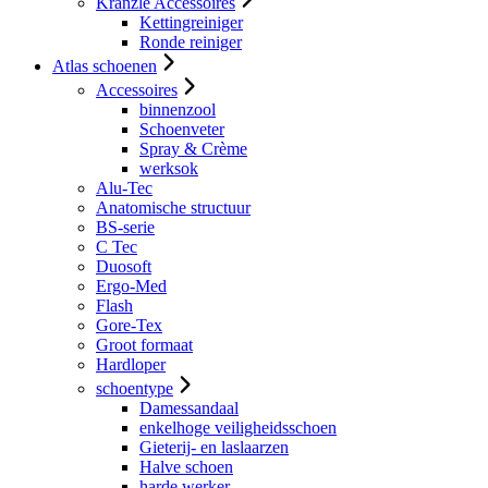
Kranzle Accessoires
Kettingreiniger
Ronde reiniger
Atlas schoenen
Accessoires
binnenzool
Schoenveter
Spray & Crème
werksok
Alu-Tec
Anatomische structuur
BS-serie
C Tec
Duosoft
Ergo-Med
Flash
Gore-Tex
Groot formaat
Hardloper
schoentype
Damessandaal
enkelhoge veiligheidsschoen
Gieterij- en laslaarzen
Halve schoen
harde werker