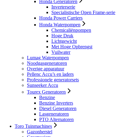
Honda Generatoren
Inverterserie
Specialistische Open Frame-serie
Honda Power Carriers
Honda Waterpompen
Chemicaliënpompen
Hoge Druk
Lichtgewicht
Met Hoge Opbrengst
Vuilwater
Lumag Waterpompen
Noodgasgeneratoren
Overige apparatuur
Pellenc Accu’s en laders
Professionele generatorsets
Sunseeker Accu
Tourex Generatoren
Benzine
Benzine Inverters
Diesel Generatoren
Lasgeneratoren
PTO Alternatoren
Toro Tuinmachines
Gazonherstel