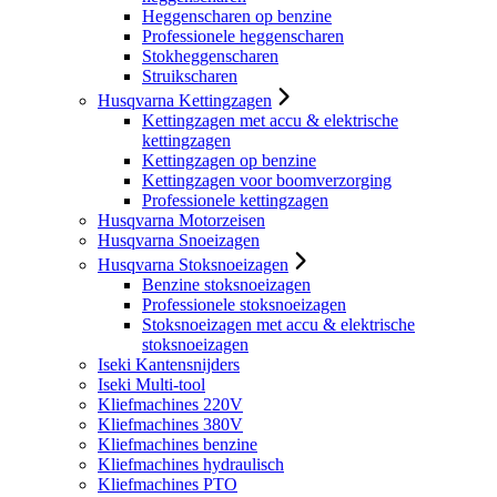
Heggenscharen op benzine
Professionele heggenscharen
Stokheggenscharen
Struikscharen
Husqvarna Kettingzagen
Kettingzagen met accu & elektrische
kettingzagen
Kettingzagen op benzine
Kettingzagen voor boomverzorging
Professionele kettingzagen
Husqvarna Motorzeisen
Husqvarna Snoeizagen
Husqvarna Stoksnoeizagen
Benzine stoksnoeizagen
Professionele stoksnoeizagen
Stoksnoeizagen met accu & elektrische
stoksnoeizagen
Iseki Kantensnijders
Iseki Multi-tool
Kliefmachines 220V
Kliefmachines 380V
Kliefmachines benzine
Kliefmachines hydraulisch
Kliefmachines PTO