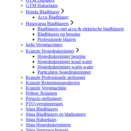
GTM Dumpers
GTM Hakselaars
Honda Bladblazer
Accu Bladblazer
Husqvarna Bladblazers
Bladblazers met accu & elektrische bladblazers
Bladblazers op benzine
Professionele blazers
Iseki Veegmachines
Kranzle Hogedrukreiniger
Hogedrukreiniger benzine
Hogedrukreiniger koud water
Hogedrukreiniger warm water
Particuliere hogedrukreiniger
Kranzle Professionele stofzuiger
Kranzle Reinigingsproducten
Kranzle Veegmachine
Pellenc Reinigen
Peruzzo stofzuigers
PTO-versnipperaars
Stiga Bladblazers
Stiga Bladblazers en bladzuigers
Stiga Hakselaars
Stiga Hogedrukreinigers
Stiga Sneeuwschuivers