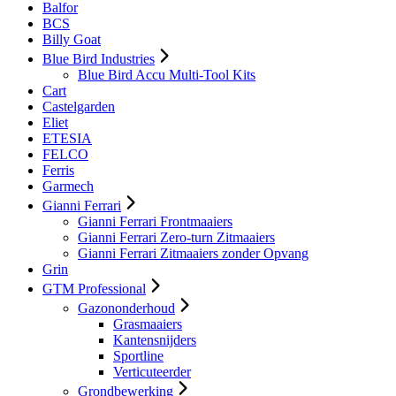
Balfor
BCS
Billy Goat
Blue Bird Industries
Blue Bird Accu Multi-Tool Kits
Cart
Castelgarden
Eliet
ETESIA
FELCO
Ferris
Garmech
Gianni Ferrari
Gianni Ferrari Frontmaaiers
Gianni Ferrari Zero-turn Zitmaaiers
Gianni Ferrari Zitmaaiers zonder Opvang
Grin
GTM Professional
Gazononderhoud
Grasmaaiers
Kantensnijders
Sportline
Verticuteerder
Grondbewerking