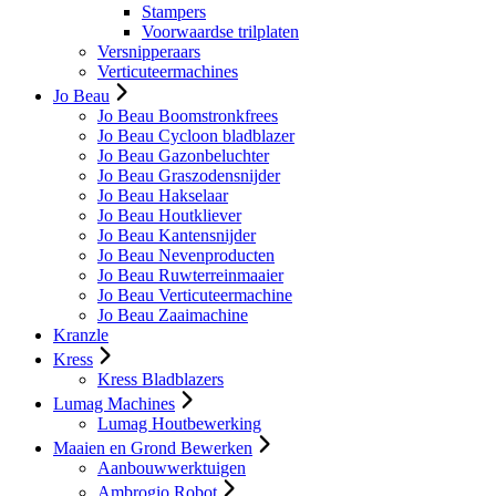
Stampers
Voorwaardse trilplaten
Versnipperaars
Verticuteermachines
Jo Beau
Jo Beau Boomstronkfrees
Jo Beau Cycloon bladblazer
Jo Beau Gazonbeluchter
Jo Beau Graszodensnijder
Jo Beau Hakselaar
Jo Beau Houtkliever
Jo Beau Kantensnijder
Jo Beau Nevenproducten
Jo Beau Ruwterreinmaaier
Jo Beau Verticuteermachine
Jo Beau Zaaimachine
Kranzle
Kress
Kress Bladblazers
Lumag Machines
Lumag Houtbewerking
Maaien en Grond Bewerken
Aanbouwwerktuigen
Ambrogio Robot