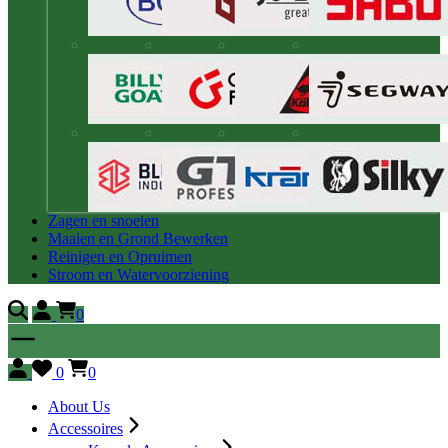
Zagen en snoeien
Maaien en Grond Bewerken
Reinigen en Opruimen
Stroom en Watervoorziening
0
0
0
About Us
Accessoires