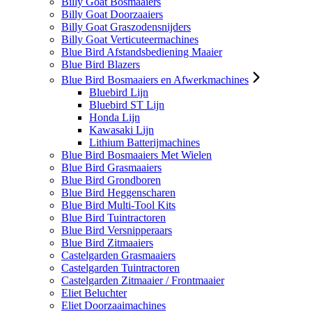
Billy Goat Bosmaaiers
Billy Goat Doorzaaiers
Billy Goat Graszodensnijders
Billy Goat Verticuteermachines
Blue Bird Afstandsbediening Maaier
Blue Bird Blazers
Blue Bird Bosmaaiers en Afwerkmachines
Bluebird Lijn
Bluebird ST Lijn
Honda Lijn
Kawasaki Lijn
Lithium Batterijmachines
Blue Bird Bosmaaiers Met Wielen
Blue Bird Grasmaaiers
Blue Bird Grondboren
Blue Bird Heggenscharen
Blue Bird Multi-Tool Kits
Blue Bird Tuintractoren
Blue Bird Versnipperaars
Blue Bird Zitmaaiers
Castelgarden Grasmaaiers
Castelgarden Tuintractoren
Castelgarden Zitmaaier / Frontmaaier
Eliet Beluchter
Eliet Doorzaaimachines