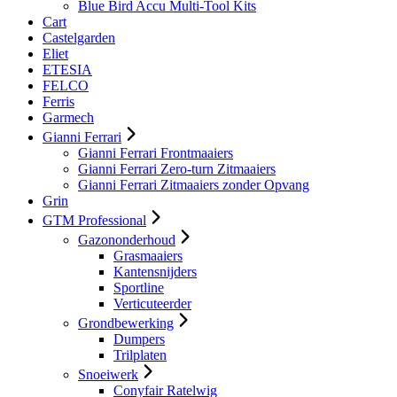
Blue Bird Accu Multi-Tool Kits
Cart
Castelgarden
Eliet
ETESIA
FELCO
Ferris
Garmech
Gianni Ferrari
Gianni Ferrari Frontmaaiers
Gianni Ferrari Zero-turn Zitmaaiers
Gianni Ferrari Zitmaaiers zonder Opvang
Grin
GTM Professional
Gazononderhoud
Grasmaaiers
Kantensnijders
Sportline
Verticuteerder
Grondbewerking
Dumpers
Trilplaten
Snoeiwerk
Conyfair Ratelwig