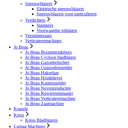
Sneeuwblazers
Elektrische sneeuwblazers
Sneeuwblazers voor particulieren
Verdichters
Stampers
Voorwaardse trilplaten
Versnipperaars
Verticuteermachines
Jo Beau
Jo Beau Boomstronkfrees
Jo Beau Cycloon bladblazer
Jo Beau Gazonbeluchter
Jo Beau Graszodensnijder
Jo Beau Hakselaar
Jo Beau Houtkliever
Jo Beau Kantensnijder
Jo Beau Nevenproducten
Jo Beau Ruwterreinmaaier
Jo Beau Verticuteermachine
Jo Beau Zaaimachine
Kranzle
Kress
Kress Bladblazers
Lumag Machines