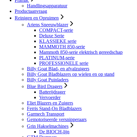
Pramac
Handlingsapparatuur
Productaanvraag
Reinigen en Opruimen
Ariens Sneeuwblazer
COMPACT-serie
Deluxe Serie
KLASSIEKE serie
MAMMOTH 850-serie
Mammoth 850-serie elektrisch gereedschap
PLATINUM-serie
PROFESSIONELE serie
Billy Goat Blad- en afvalzuigers
Billy Goat Bladblazers op wielen en op stand
Billy Goat Puinladers
Blue Bird Dragers
Batterijdrager
Vervoerder
Eliet Blazers en Zuigers
Ferris Stand-On Bladblazers
Garmech Transport
Gemotoriseerde versnipperaars
Grin Hakselmachines
De BIOCH-lijn