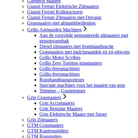
Garmech Maaien
Gianni Ferrari Elektrische Zitmaaiers
Gianni Ferrari Kniktractoren
Gianni Ferrari Zitmaaiers met Opvang
Grasmaaiers met afstandsbediening
Grillo Agrigarden Machines
Aan de voorzijde gemonteerde zitmaaiers met
grasopvangbak
Diesel zitmaaiers met frontmaaifunctie
Grasmaaiers met mulchmaaidek en zij-uitworp
Grillo Motor Scythes
Grillo Zero Turning grasmaaiers
Grillo-freesmachines
Grillo-freesmachines
Rupsbandtransporteurs
Speciale machines voor het maaien van gras
Trimmer – Grastrimmer
Grin Grasmaaiers
Grin Accumaaiers
Grin Benzine Maaiers
Grin Elektrische Maaier met Snoer
Grin Zitmaaiers
GTM Grasmaaiers
GTM Kantensnijders
GTM Rugspuiten