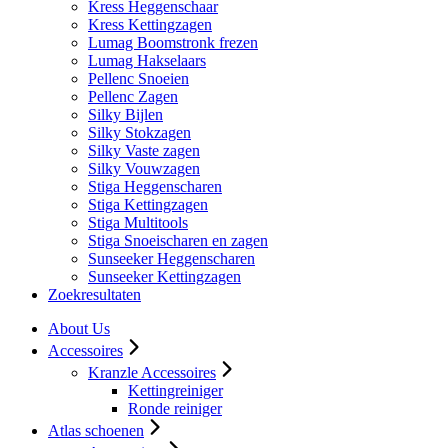
Kress Heggenschaar
Kress Kettingzagen
Lumag Boomstronk frezen
Lumag Hakselaars
Pellenc Snoeien
Pellenc Zagen
Silky Bijlen
Silky Stokzagen
Silky Vaste zagen
Silky Vouwzagen
Stiga Heggenscharen
Stiga Kettingzagen
Stiga Multitools
Stiga Snoeischaren en zagen
Sunseeker Heggenscharen
Sunseeker Kettingzagen
Zoekresultaten
About Us
Accessoires
Kranzle Accessoires
Kettingreiniger
Ronde reiniger
Atlas schoenen