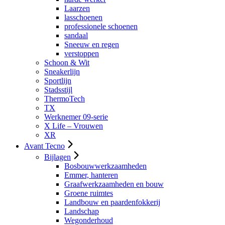
Laarzen
lasschoenen
professionele schoenen
sandaal
Sneeuw en regen
verstoppen
Schoon & Wit
Sneakerlijn
Sportlijn
Stadsstijl
ThermoTech
TX
Werknemer 09-serie
X Life – Vrouwen
XR
Avant Tecno
Bijlagen
Bosbouwwerkzaamheden
Emmer, hanteren
Graafwerkzaamheden en bouw
Groene ruimtes
Landbouw en paardenfokkerij
Landschap
Wegonderhoud