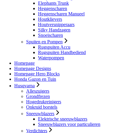
Elephants Trunk
Heggenscharen
Heggenscharen Manueel
Houtklievers
Houtversnipperaars
Silky Handzagen
Snoeischaren
Spuiten en Pompen
Rugspuiten Accu
Rugspuiten Handbediend
Waterpompen
Homepage
Homepage Designs
Homepage Hero Blocks
Honda Gazon en Tuin
Husqvarna
Alleszuigers
Grondfrezen
Hogedrukreinigers
Onkruid borstels
Sneeuwblazers
Elektrische sneeuwblazers
Sneeuwblazers voor particulieren
Verdichters