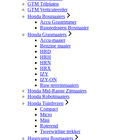
GTM Trilplaten
GTM Verticuteerder
Honda Bosmaaiers
Accu Grastrimmer
Ruggedragen Bosmaaier
Honda Grasmaaiers
Accu-maaier
Benzine maaier
HRD
HRH
HRN
HRX
IZY
IZY-ON
Ruw-terreinmaaiers
Honda Mid-Range Zitmaaiers
Honda Robotmaaiers
Honda Tuinfrezen
Compact
Micro
Mini
Roterend
Tweewielige trekker
Husqvarna Bosmaaiers