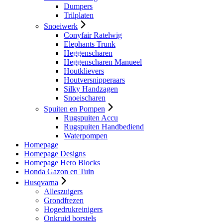
Dumpers
Trilplaten
Snoeiwerk
Conyfair Ratelwig
Elephants Trunk
Heggenscharen
Heggenscharen Manueel
Houtklievers
Houtversnipperaars
Silky Handzagen
Snoeischaren
Spuiten en Pompen
Rugspuiten Accu
Rugspuiten Handbediend
Waterpompen
Homepage
Homepage Designs
Homepage Hero Blocks
Honda Gazon en Tuin
Husqvarna
Alleszuigers
Grondfrezen
Hogedrukreinigers
Onkruid borstels