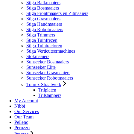
Stiga Balkmaaiers
Stiga Bosmaaiers
Stiga Frontmaaiers en Zitmaaiers
Stiga Grasmaaiers
Stiga Handmaaiers
Stiga Robotmaaiers
Stiga Trimmers
Stiga Tuinfrezen
Stiga Tuintractoren
Stiga Verticuteermachines
Stokmaaiers
Sunseeker Bosmaaiers
Sunseeker Elite
Sunseeker Grasmaaiers
Sunseeker Robotmaaiers
Tourex Straatwerk
Trilplaten
Trilstampers
My Account
Nibbi
Our Services
Our Team
Pellenc
Peruzzo