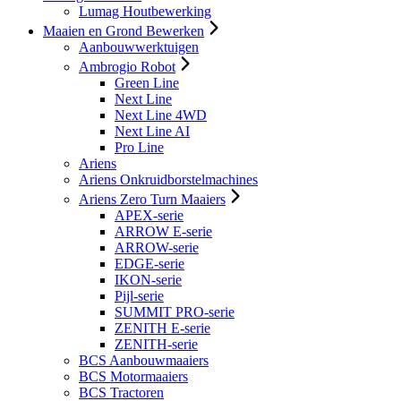
Lumag Houtbewerking
Maaien en Grond Bewerken
Aanbouwwerktuigen
Ambrogio Robot
Green Line
Next Line
Next Line 4WD
Next Line AI
Pro Line
Ariens
Ariens Onkruidborstelmachines
Ariens Zero Turn Maaiers
APEX-serie
ARROW E-serie
ARROW-serie
EDGE-serie
IKON-serie
Pijl-serie
SUMMIT PRO-serie
ZENITH E-serie
ZENITH-serie
BCS Aanbouwmaaiers
BCS Motormaaiers
BCS Tractoren