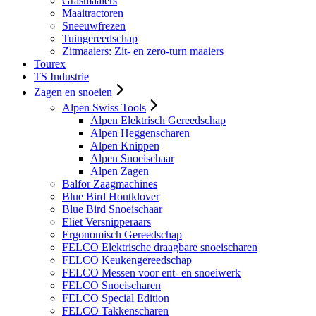
Grasmaaiers
Maaitractoren
Sneeuwfrezen
Tuingereedschap
Zitmaaiers: Zit- en zero-turn maaiers
Tourex
TS Industrie
Zagen en snoeien
Alpen Swiss Tools
Alpen Elektrisch Gereedschap
Alpen Heggenscharen
Alpen Knippen
Alpen Snoeischaar
Alpen Zagen
Balfor Zaagmachines
Blue Bird Houtklover
Blue Bird Snoeischaar
Eliet Versnipperaars
Ergonomisch Gereedschap
FELCO Elektrische draagbare snoeischaren
FELCO Keukengereedschap
FELCO Messen voor ent- en snoeiwerk
FELCO Snoeischaren
FELCO Special Edition
FELCO Takkenscharen