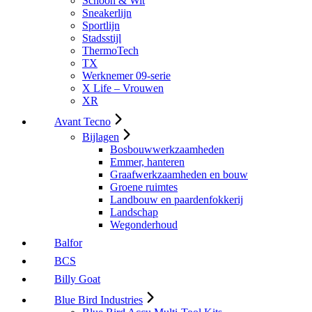
Schoon & Wit
Sneakerlijn
Sportlijn
Stadsstijl
ThermoTech
TX
Werknemer 09-serie
X Life – Vrouwen
XR
Avant Tecno
Bijlagen
Bosbouwwerkzaamheden
Emmer, hanteren
Graafwerkzaamheden en bouw
Groene ruimtes
Landbouw en paardenfokkerij
Landschap
Wegonderhoud
Balfor
BCS
Billy Goat
Blue Bird Industries