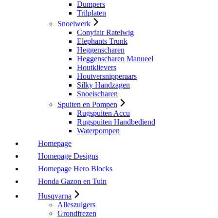
Dumpers
Trilplaten
Snoeiwerk
Conyfair Ratelwig
Elephants Trunk
Heggenscharen
Heggenscharen Manueel
Houtklievers
Houtversnipperaars
Silky Handzagen
Snoeischaren
Spuiten en Pompen
Rugspuiten Accu
Rugspuiten Handbediend
Waterpompen
Homepage
Homepage Designs
Homepage Hero Blocks
Honda Gazon en Tuin
Husqvarna
Alleszuigers
Grondfrezen