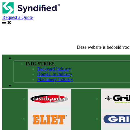
Request a Quote
Deze website is bedoeld voor
INDUSTRIES
Backyard Industry
HomeLife Industry
Machinery Industry