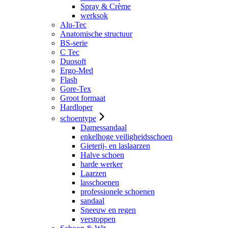
Spray & Crème
werksok
Alu-Tec
Anatomische structuur
BS-serie
C Tec
Duosoft
Ergo-Med
Flash
Gore-Tex
Groot formaat
Hardloper
schoentype
Damessandaal
enkelhoge veiligheidsschoen
Gieterij- en laslaarzen
Halve schoen
harde werker
Laarzen
lasschoenen
professionele schoenen
sandaal
Sneeuw en regen
verstoppen