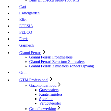
Blue Bird Accu Multi-Tool Kits
Cart
Castelgarden
Eliet
ETESIA
FELCO
Ferris
Garmech
Gianni Ferrari
Gianni Ferrari Frontmaaiers
Gianni Ferrari Zero-turn Zitmaaiers
Gianni Ferrari Zitmaaiers zonder Opvang
Grin
GTM Professional
Gazononderhoud
Grasmaaiers
Kantensnijders
Sportline
Verticuteerder
Grondbewerking