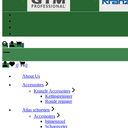
0
0
0
About Us
Accessoires
Kranzle Accessoires
Kettingreiniger
Ronde reiniger
Atlas schoenen
Accessoires
binnenzool
Schoenveter