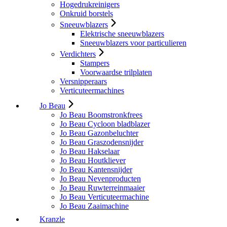
Hogedrukreinigers
Onkruid borstels
Sneeuwblazers
Elektrische sneeuwblazers
Sneeuwblazers voor particulieren
Verdichters
Stampers
Voorwaardse trilplaten
Versnipperaars
Verticuteermachines
Jo Beau
Jo Beau Boomstronkfrees
Jo Beau Cycloon bladblazer
Jo Beau Gazonbeluchter
Jo Beau Graszodensnijder
Jo Beau Hakselaar
Jo Beau Houtkliever
Jo Beau Kantensnijder
Jo Beau Nevenproducten
Jo Beau Ruwterreinmaaier
Jo Beau Verticuteermachine
Jo Beau Zaaimachine
Kranzle