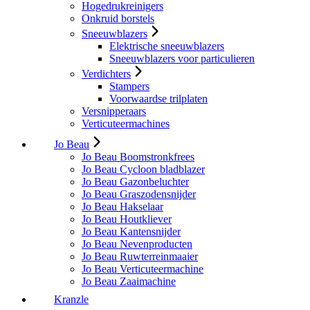
Hogedrukreinigers
Onkruid borstels
Sneeuwblazers
Elektrische sneeuwblazers
Sneeuwblazers voor particulieren
Verdichters
Stampers
Voorwaardse trilplaten
Versnipperaars
Verticuteermachines
Jo Beau
Jo Beau Boomstronkfrees
Jo Beau Cycloon bladblazer
Jo Beau Gazonbeluchter
Jo Beau Graszodensnijder
Jo Beau Hakselaar
Jo Beau Houtkliever
Jo Beau Kantensnijder
Jo Beau Nevenproducten
Jo Beau Ruwterreinmaaier
Jo Beau Verticuteermachine
Jo Beau Zaaimachine
Kranzle