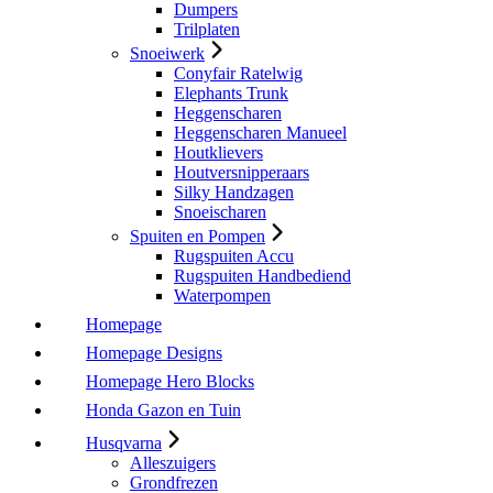
Dumpers
Trilplaten
Snoeiwerk
Conyfair Ratelwig
Elephants Trunk
Heggenscharen
Heggenscharen Manueel
Houtklievers
Houtversnipperaars
Silky Handzagen
Snoeischaren
Spuiten en Pompen
Rugspuiten Accu
Rugspuiten Handbediend
Waterpompen
Homepage
Homepage Designs
Homepage Hero Blocks
Honda Gazon en Tuin
Husqvarna
Alleszuigers
Grondfrezen