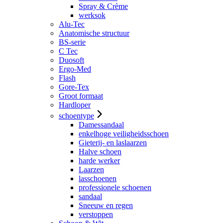
Spray & Crème
werksok
Alu-Tec
Anatomische structuur
BS-serie
C Tec
Duosoft
Ergo-Med
Flash
Gore-Tex
Groot formaat
Hardloper
schoentype
Damessandaal
enkelhoge veiligheidsschoen
Gieterij- en laslaarzen
Halve schoen
harde werker
Laarzen
lasschoenen
professionele schoenen
sandaal
Sneeuw en regen
verstoppen