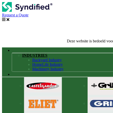
Request a Quote
Deze website is bedoeld voor
INDUSTRIES
Backyard Industry
HomeLife Industry
Machinery Industry