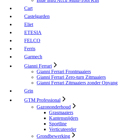
Blue Bird Accu Multi-Tool Kits
Cart
Castelgarden
Eliet
ETESIA
FELCO
Ferris
Garmech
Gianni Ferrari
Gianni Ferrari Frontmaaiers
Gianni Ferrari Zero-turn Zitmaaiers
Gianni Ferrari Zitmaaiers zonder Opvang
Grin
GTM Professional
Gazononderhoud
Grasmaaiers
Kantensnijders
Sportline
Verticuteerder
Grondbewerking