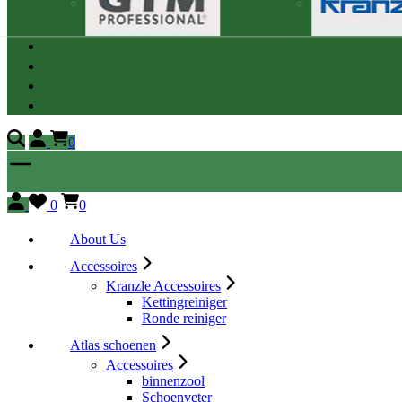
0
0
0
About Us
Accessoires
Kranzle Accessoires
Kettingreiniger
Ronde reiniger
Atlas schoenen
Accessoires
binnenzool
Schoenveter