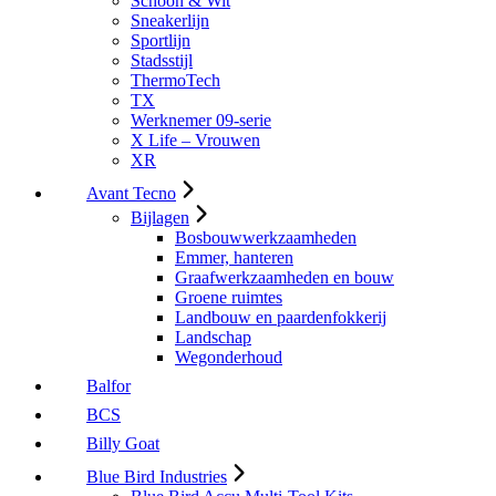
Schoon & Wit
Sneakerlijn
Sportlijn
Stadsstijl
ThermoTech
TX
Werknemer 09-serie
X Life – Vrouwen
XR
Avant Tecno
Bijlagen
Bosbouwwerkzaamheden
Emmer, hanteren
Graafwerkzaamheden en bouw
Groene ruimtes
Landbouw en paardenfokkerij
Landschap
Wegonderhoud
Balfor
BCS
Billy Goat
Blue Bird Industries