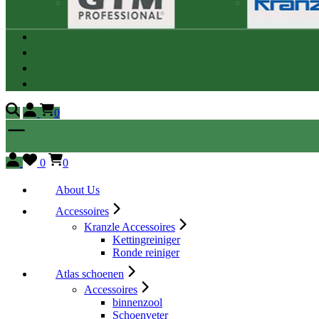
0
0
0
About Us
Accessoires
Kranzle Accessoires
Kettingreiniger
Ronde reiniger
Atlas schoenen
Accessoires
binnenzool
Schoenveter