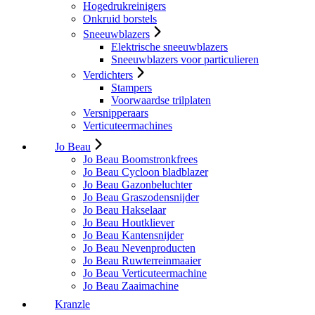
Hogedrukreinigers
Onkruid borstels
Sneeuwblazers
Elektrische sneeuwblazers
Sneeuwblazers voor particulieren
Verdichters
Stampers
Voorwaardse trilplaten
Versnipperaars
Verticuteermachines
Jo Beau
Jo Beau Boomstronkfrees
Jo Beau Cycloon bladblazer
Jo Beau Gazonbeluchter
Jo Beau Graszodensnijder
Jo Beau Hakselaar
Jo Beau Houtkliever
Jo Beau Kantensnijder
Jo Beau Nevenproducten
Jo Beau Ruwterreinmaaier
Jo Beau Verticuteermachine
Jo Beau Zaaimachine
Kranzle