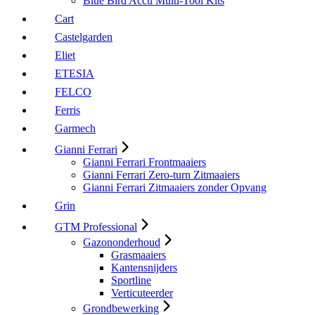
Blue Bird Accu Multi-Tool Kits
Cart
Castelgarden
Eliet
ETESIA
FELCO
Ferris
Garmech
Gianni Ferrari
Gianni Ferrari Frontmaaiers
Gianni Ferrari Zero-turn Zitmaaiers
Gianni Ferrari Zitmaaiers zonder Opvang
Grin
GTM Professional
Gazononderhoud
Grasmaaiers
Kantensnijders
Sportline
Verticuteerder
Grondbewerking