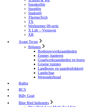
Schoon & Wit
Sneakerlijn
Sportlijn
Stadsstijl
ThermoTech
TX
Werknemer 09-serie
X Life – Vrouwen
XR
Avant Tecno
Bijlagen
Bosbouwwerkzaamheden
Emmer, hanteren
Graafwerkzaamheden en bouw
Groene ruimtes
Landbouw en paardenfokkerij
Landschap
Wegonderhoud
Balfor
BCS
Billy Goat
Blue Bird Industries