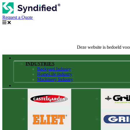
Request a Quote
Deze website is bedoeld voor
INDUSTRIES
Backyard Industry
HomeLife Industry
Machinery Industry