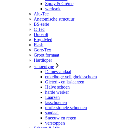
Spray & Crème
werksok
Alu-Tec
Anatomische structuur
BS-serie
C Tec
Duosoft
Ergo-Med
Flash
Gore-Tex
Groot formaat
Hardloper
schoentype
Damessandaal
enkelhoge veiligheidsschoen
Gieterij- en laslaarzen
Halve schoen
harde werker
Laarzen
lasschoenen
professionele schoenen
sandaal
Sneeuw en regen
verstoppen