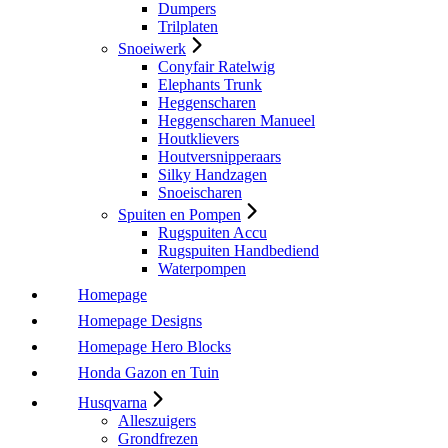
Dumpers
Trilplaten
Snoeiwerk
Conyfair Ratelwig
Elephants Trunk
Heggenscharen
Heggenscharen Manueel
Houtklievers
Houtversnipperaars
Silky Handzagen
Snoeischaren
Spuiten en Pompen
Rugspuiten Accu
Rugspuiten Handbediend
Waterpompen
Homepage
Homepage Designs
Homepage Hero Blocks
Honda Gazon en Tuin
Husqvarna
Alleszuigers
Grondfrezen