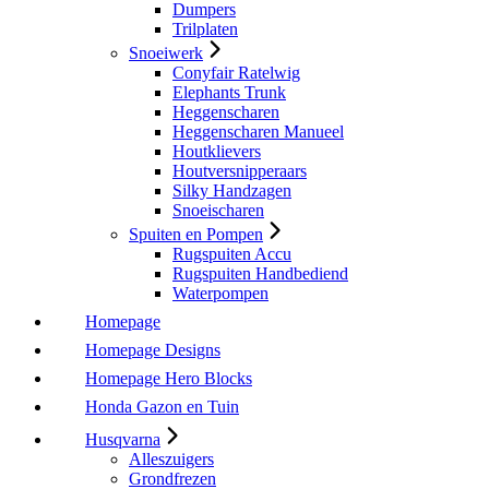
Dumpers
Trilplaten
Snoeiwerk
Conyfair Ratelwig
Elephants Trunk
Heggenscharen
Heggenscharen Manueel
Houtklievers
Houtversnipperaars
Silky Handzagen
Snoeischaren
Spuiten en Pompen
Rugspuiten Accu
Rugspuiten Handbediend
Waterpompen
Homepage
Homepage Designs
Homepage Hero Blocks
Honda Gazon en Tuin
Husqvarna
Alleszuigers
Grondfrezen