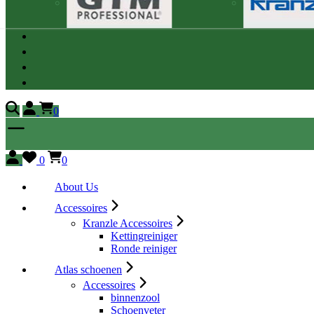
0
0
0
About Us
Accessoires
Kranzle Accessoires
Kettingreiniger
Ronde reiniger
Atlas schoenen
Accessoires
binnenzool
Schoenveter