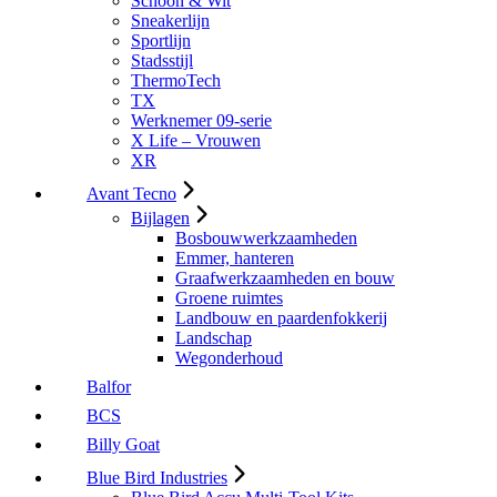
Schoon & Wit
Sneakerlijn
Sportlijn
Stadsstijl
ThermoTech
TX
Werknemer 09-serie
X Life – Vrouwen
XR
Avant Tecno
Bijlagen
Bosbouwwerkzaamheden
Emmer, hanteren
Graafwerkzaamheden en bouw
Groene ruimtes
Landbouw en paardenfokkerij
Landschap
Wegonderhoud
Balfor
BCS
Billy Goat
Blue Bird Industries