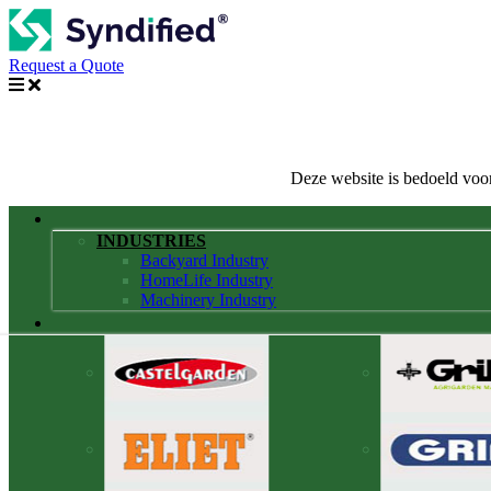
Request a Quote
Deze website is bedoeld voor
INDUSTRIES
Backyard Industry
HomeLife Industry
Machinery Industry