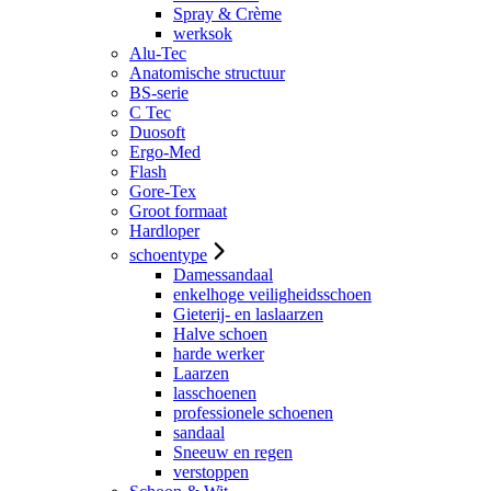
Spray & Crème
werksok
Alu-Tec
Anatomische structuur
BS-serie
C Tec
Duosoft
Ergo-Med
Flash
Gore-Tex
Groot formaat
Hardloper
schoentype
Damessandaal
enkelhoge veiligheidsschoen
Gieterij- en laslaarzen
Halve schoen
harde werker
Laarzen
lasschoenen
professionele schoenen
sandaal
Sneeuw en regen
verstoppen