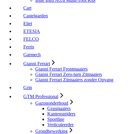
Blue Bird Accu Multi-Tool Kits
Cart
Castelgarden
Eliet
ETESIA
FELCO
Ferris
Garmech
Gianni Ferrari
Gianni Ferrari Frontmaaiers
Gianni Ferrari Zero-turn Zitmaaiers
Gianni Ferrari Zitmaaiers zonder Opvang
Grin
GTM Professional
Gazononderhoud
Grasmaaiers
Kantensnijders
Sportline
Verticuteerder
Grondbewerking