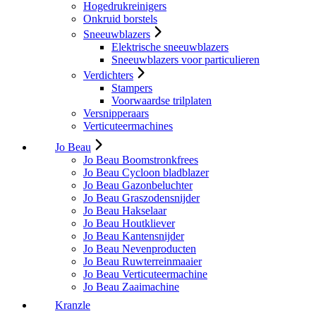
Hogedrukreinigers
Onkruid borstels
Sneeuwblazers
Elektrische sneeuwblazers
Sneeuwblazers voor particulieren
Verdichters
Stampers
Voorwaardse trilplaten
Versnipperaars
Verticuteermachines
Jo Beau
Jo Beau Boomstronkfrees
Jo Beau Cycloon bladblazer
Jo Beau Gazonbeluchter
Jo Beau Graszodensnijder
Jo Beau Hakselaar
Jo Beau Houtkliever
Jo Beau Kantensnijder
Jo Beau Nevenproducten
Jo Beau Ruwterreinmaaier
Jo Beau Verticuteermachine
Jo Beau Zaaimachine
Kranzle