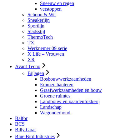
Sneeuw en regen
verstoppen
Schoon & Wit
Sneakerlijn
Sportlijn
Stadsstijl
ThermoTech
TX
Werknemer 09-serie
X Life – Vrouwen
XR
Avant Tecno
Bijlagen
Bosbouwwerkzaamheden
Emmer, hanteren
Graafwerkzaamheden en bouw
Groene ruimtes
Landbouw en paardenfokkerij
Landschap
Wegonderhoud
Balfor
BCS
Billy Goat
Blue Bird Industries