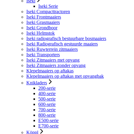
Iseki
Iseki Serie
Iseki Compacttractoren
Iseki Frontmaaiers
Iseki Grasmaaiers
Iseki Grondboor
Iseki Helmstok
Iseki radiografisch bestuurbare bosmaaiers
Iseki Radiografisch gestuurde maaiers
Iseki Ruwterrein zitmaaiers
Iseki Transporters
Iseki Zitmaaiers met opvang
Iseki Zitmaaiers zonder opvang
Klepelmaaiers op aftakas
Klepelmaaiers op aftakas met opvangbak
Knikladers
200-serie
400-serie
500-serie
600-serie
700-serie
800-serie
E500-serie
E700-serie
Köppl