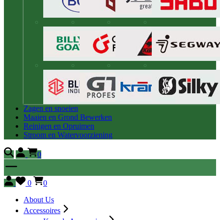
Zagen en snoeien
Maaien en Grond Bewerken
Reinigen en Opruimen
Stroom en Watervoorziening
0
0
0
About Us
Accessoires