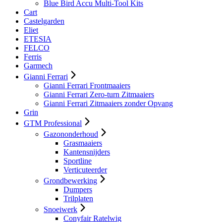
Blue Bird Accu Multi-Tool Kits
Cart
Castelgarden
Eliet
ETESIA
FELCO
Ferris
Garmech
Gianni Ferrari
Gianni Ferrari Frontmaaiers
Gianni Ferrari Zero-turn Zitmaaiers
Gianni Ferrari Zitmaaiers zonder Opvang
Grin
GTM Professional
Gazononderhoud
Grasmaaiers
Kantensnijders
Sportline
Verticuteerder
Grondbewerking
Dumpers
Trilplaten
Snoeiwerk
Conyfair Ratelwig