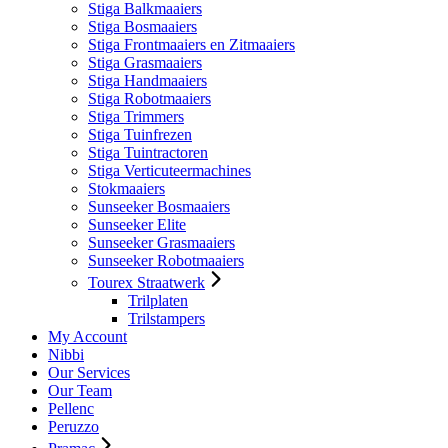
Stiga Balkmaaiers
Stiga Bosmaaiers
Stiga Frontmaaiers en Zitmaaiers
Stiga Grasmaaiers
Stiga Handmaaiers
Stiga Robotmaaiers
Stiga Trimmers
Stiga Tuinfrezen
Stiga Tuintractoren
Stiga Verticuteermachines
Stokmaaiers
Sunseeker Bosmaaiers
Sunseeker Elite
Sunseeker Grasmaaiers
Sunseeker Robotmaaiers
Tourex Straatwerk
Trilplaten
Trilstampers
My Account
Nibbi
Our Services
Our Team
Pellenc
Peruzzo