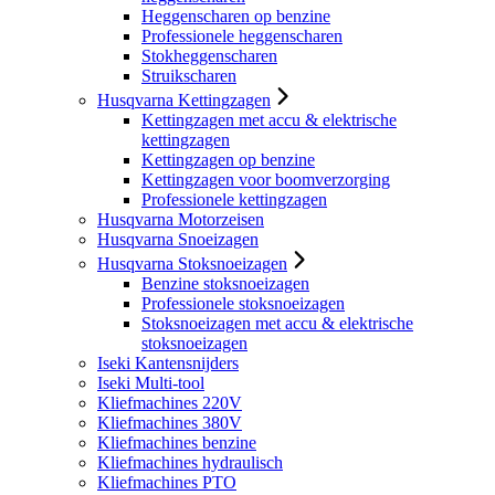
Heggenscharen op benzine
Professionele heggenscharen
Stokheggenscharen
Struikscharen
Husqvarna Kettingzagen
Kettingzagen met accu & elektrische
kettingzagen
Kettingzagen op benzine
Kettingzagen voor boomverzorging
Professionele kettingzagen
Husqvarna Motorzeisen
Husqvarna Snoeizagen
Husqvarna Stoksnoeizagen
Benzine stoksnoeizagen
Professionele stoksnoeizagen
Stoksnoeizagen met accu & elektrische
stoksnoeizagen
Iseki Kantensnijders
Iseki Multi-tool
Kliefmachines 220V
Kliefmachines 380V
Kliefmachines benzine
Kliefmachines hydraulisch
Kliefmachines PTO