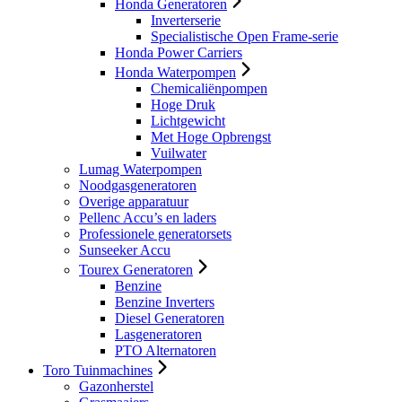
Honda Generatoren
Inverterserie
Specialistische Open Frame-serie
Honda Power Carriers
Honda Waterpompen
Chemicaliënpompen
Hoge Druk
Lichtgewicht
Met Hoge Opbrengst
Vuilwater
Lumag Waterpompen
Noodgasgeneratoren
Overige apparatuur
Pellenc Accu’s en laders
Professionele generatorsets
Sunseeker Accu
Tourex Generatoren
Benzine
Benzine Inverters
Diesel Generatoren
Lasgeneratoren
PTO Alternatoren
Toro Tuinmachines
Gazonherstel