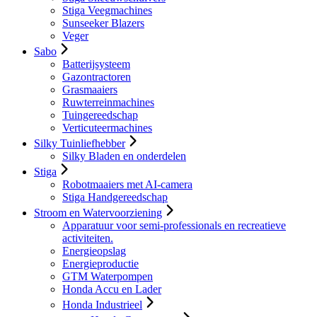
Stiga Veegmachines
Sunseeker Blazers
Veger
Sabo
Batterijsysteem
Gazontractoren
Grasmaaiers
Ruwterreinmachines
Tuingereedschap
Verticuteermachines
Silky Tuinliefhebber
Silky Bladen en onderdelen
Stiga
Robotmaaiers met AI-camera
Stiga Handgereedschap
Stroom en Watervoorziening
Apparatuur voor semi-professionals en recreatieve
activiteiten.
Energieopslag
Energieproductie
GTM Waterpompen
Honda Accu en Lader
Honda Industrieel