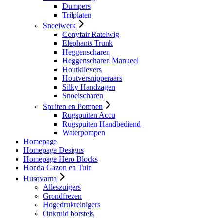
Dumpers
Trilplaten
Snoeiwerk
Conyfair Ratelwig
Elephants Trunk
Heggenscharen
Heggenscharen Manueel
Houtklievers
Houtversnipperaars
Silky Handzagen
Snoeischaren
Spuiten en Pompen
Rugspuiten Accu
Rugspuiten Handbediend
Waterpompen
Homepage
Homepage Designs
Homepage Hero Blocks
Honda Gazon en Tuin
Husqvarna
Alleszuigers
Grondfrezen
Hogedrukreinigers
Onkruid borstels