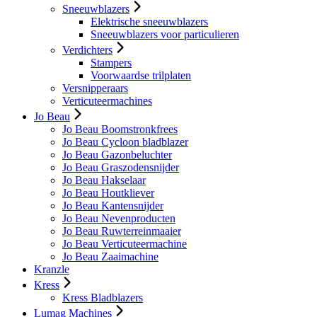
Sneeuwblazers
Elektrische sneeuwblazers
Sneeuwblazers voor particulieren
Verdichters
Stampers
Voorwaardse trilplaten
Versnipperaars
Verticuteermachines
Jo Beau
Jo Beau Boomstronkfrees
Jo Beau Cycloon bladblazer
Jo Beau Gazonbeluchter
Jo Beau Graszodensnijder
Jo Beau Hakselaar
Jo Beau Houtkliever
Jo Beau Kantensnijder
Jo Beau Nevenproducten
Jo Beau Ruwterreinmaaier
Jo Beau Verticuteermachine
Jo Beau Zaaimachine
Kranzle
Kress
Kress Bladblazers
Lumag Machines