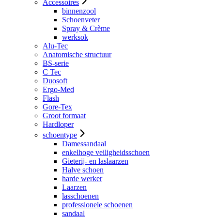
Accessoires
binnenzool
Schoenveter
Spray & Crème
werksok
Alu-Tec
Anatomische structuur
BS-serie
C Tec
Duosoft
Ergo-Med
Flash
Gore-Tex
Groot formaat
Hardloper
schoentype
Damessandaal
enkelhoge veiligheidsschoen
Gieterij- en laslaarzen
Halve schoen
harde werker
Laarzen
lasschoenen
professionele schoenen
sandaal