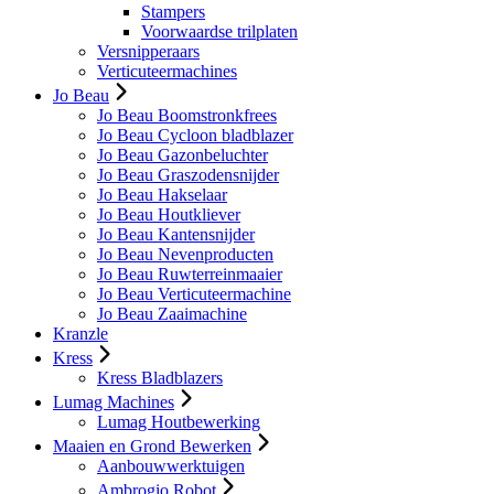
Stampers
Voorwaardse trilplaten
Versnipperaars
Verticuteermachines
Jo Beau
Jo Beau Boomstronkfrees
Jo Beau Cycloon bladblazer
Jo Beau Gazonbeluchter
Jo Beau Graszodensnijder
Jo Beau Hakselaar
Jo Beau Houtkliever
Jo Beau Kantensnijder
Jo Beau Nevenproducten
Jo Beau Ruwterreinmaaier
Jo Beau Verticuteermachine
Jo Beau Zaaimachine
Kranzle
Kress
Kress Bladblazers
Lumag Machines
Lumag Houtbewerking
Maaien en Grond Bewerken
Aanbouwwerktuigen
Ambrogio Robot