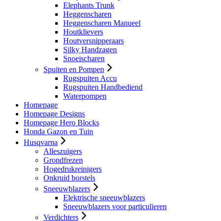
Elephants Trunk
Heggenscharen
Heggenscharen Manueel
Houtklievers
Houtversnipperaars
Silky Handzagen
Snoeischaren
Spuiten en Pompen
Rugspuiten Accu
Rugspuiten Handbediend
Waterpompen
Homepage
Homepage Designs
Homepage Hero Blocks
Honda Gazon en Tuin
Husqvarna
Alleszuigers
Grondfrezen
Hogedrukreinigers
Onkruid borstels
Sneeuwblazers
Elektrische sneeuwblazers
Sneeuwblazers voor particulieren
Verdichters