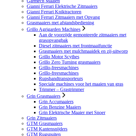
Garmech Maaien
Gianni Ferrari Elektrische Zitmaaiers
Gianni Ferrari Kniktractoren
Gianni Ferrari Zitmaaiers met Opvang
Grasmaaiers met afstandsbediening
Grillo Agrigarden Machines
Aan de voorzijde gemonteerde zitmaaiers met
grasopvangbak
Diesel zitmaaiers met frontmaaifunctie
Grasmaaiers met mulchmaaidek en zij-uitworp
Grillo Motor Scythes
Grillo Zero Turning grasmaaiers
Grillo-freesmachines
Grillo-freesmachines
Rupsbandtransporteurs
Speciale machines voor het maaien van gras
Trimmer – Grastrimmer
Grin Grasmaaiers
Grin Accumaaiers
Grin Benzine Maaiers
Grin Elektrische Maaier met Snoer
Grin Zitmaaiers
GTM Grasmaaiers
GTM Kantensnijders
GTM Rugspuiten