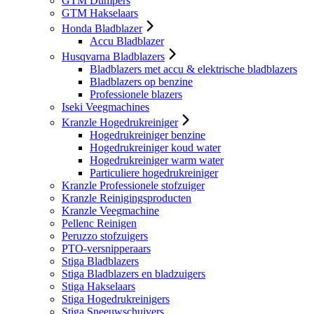
GTM Dumpers
GTM Hakselaars
Honda Bladblazer
Accu Bladblazer
Husqvarna Bladblazers
Bladblazers met accu & elektrische bladblazers
Bladblazers op benzine
Professionele blazers
Iseki Veegmachines
Kranzle Hogedrukreiniger
Hogedrukreiniger benzine
Hogedrukreiniger koud water
Hogedrukreiniger warm water
Particuliere hogedrukreiniger
Kranzle Professionele stofzuiger
Kranzle Reinigingsproducten
Kranzle Veegmachine
Pellenc Reinigen
Peruzzo stofzuigers
PTO-versnipperaars
Stiga Bladblazers
Stiga Bladblazers en bladzuigers
Stiga Hakselaars
Stiga Hogedrukreinigers
Stiga Sneeuwschuivers