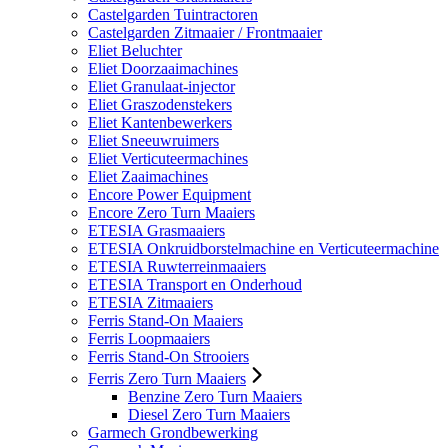
Castelgarden Tuintractoren
Castelgarden Zitmaaier / Frontmaaier
Eliet Beluchter
Eliet Doorzaaimachines
Eliet Granulaat-injector
Eliet Graszodenstekers
Eliet Kantenbewerkers
Eliet Sneeuwruimers
Eliet Verticuteermachines
Eliet Zaaimachines
Encore Power Equipment
Encore Zero Turn Maaiers
ETESIA Grasmaaiers
ETESIA Onkruidborstelmachine en Verticuteermachine
ETESIA Ruwterreinmaaiers
ETESIA Transport en Onderhoud
ETESIA Zitmaaiers
Ferris Stand-On Maaiers
Ferris Loopmaaiers
Ferris Stand-On Strooiers
Ferris Zero Turn Maaiers
Benzine Zero Turn Maaiers
Diesel Zero Turn Maaiers
Garmech Grondbewerking