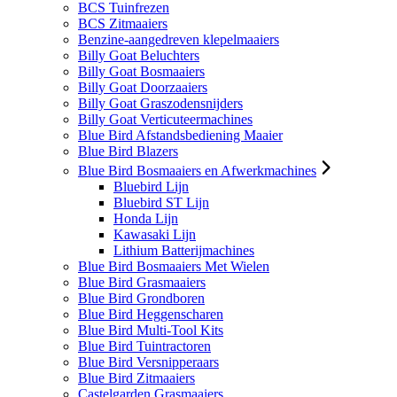
BCS Tuinfrezen
BCS Zitmaaiers
Benzine-aangedreven klepelmaaiers
Billy Goat Beluchters
Billy Goat Bosmaaiers
Billy Goat Doorzaaiers
Billy Goat Graszodensnijders
Billy Goat Verticuteermachines
Blue Bird Afstandsbediening Maaier
Blue Bird Blazers
Blue Bird Bosmaaiers en Afwerkmachines
Bluebird Lijn
Bluebird ST Lijn
Honda Lijn
Kawasaki Lijn
Lithium Batterijmachines
Blue Bird Bosmaaiers Met Wielen
Blue Bird Grasmaaiers
Blue Bird Grondboren
Blue Bird Heggenscharen
Blue Bird Multi-Tool Kits
Blue Bird Tuintractoren
Blue Bird Versnipperaars
Blue Bird Zitmaaiers
Castelgarden Grasmaaiers