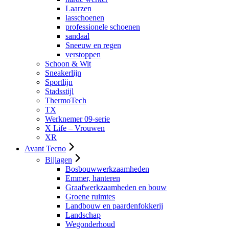
Laarzen
lasschoenen
professionele schoenen
sandaal
Sneeuw en regen
verstoppen
Schoon & Wit
Sneakerlijn
Sportlijn
Stadsstijl
ThermoTech
TX
Werknemer 09-serie
X Life – Vrouwen
XR
Avant Tecno
Bijlagen
Bosbouwwerkzaamheden
Emmer, hanteren
Graafwerkzaamheden en bouw
Groene ruimtes
Landbouw en paardenfokkerij
Landschap
Wegonderhoud