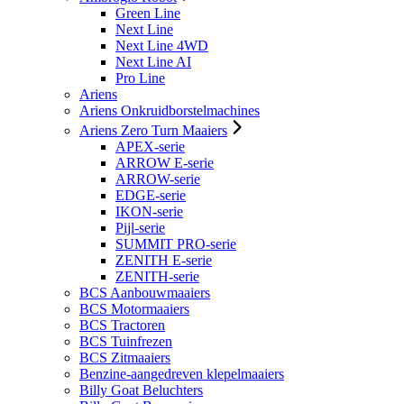
Green Line
Next Line
Next Line 4WD
Next Line AI
Pro Line
Ariens
Ariens Onkruidborstelmachines
Ariens Zero Turn Maaiers
APEX-serie
ARROW E-serie
ARROW-serie
EDGE-serie
IKON-serie
Pijl-serie
SUMMIT PRO-serie
ZENITH E-serie
ZENITH-serie
BCS Aanbouwmaaiers
BCS Motormaaiers
BCS Tractoren
BCS Tuinfrezen
BCS Zitmaaiers
Benzine-aangedreven klepelmaaiers
Billy Goat Beluchters