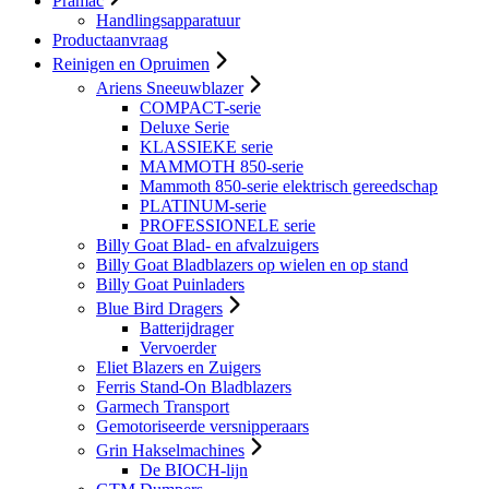
Pramac
Handlingsapparatuur
Productaanvraag
Reinigen en Opruimen
Ariens Sneeuwblazer
COMPACT-serie
Deluxe Serie
KLASSIEKE serie
MAMMOTH 850-serie
Mammoth 850-serie elektrisch gereedschap
PLATINUM-serie
PROFESSIONELE serie
Billy Goat Blad- en afvalzuigers
Billy Goat Bladblazers op wielen en op stand
Billy Goat Puinladers
Blue Bird Dragers
Batterijdrager
Vervoerder
Eliet Blazers en Zuigers
Ferris Stand-On Bladblazers
Garmech Transport
Gemotoriseerde versnipperaars
Grin Hakselmachines
De BIOCH-lijn