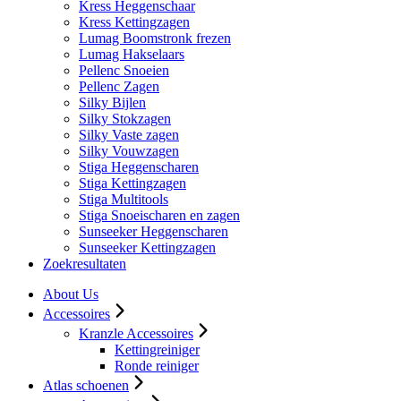
Kress Heggenschaar
Kress Kettingzagen
Lumag Boomstronk frezen
Lumag Hakselaars
Pellenc Snoeien
Pellenc Zagen
Silky Bijlen
Silky Stokzagen
Silky Vaste zagen
Silky Vouwzagen
Stiga Heggenscharen
Stiga Kettingzagen
Stiga Multitools
Stiga Snoeischaren en zagen
Sunseeker Heggenscharen
Sunseeker Kettingzagen
Zoekresultaten
About Us
Accessoires
Kranzle Accessoires
Kettingreiniger
Ronde reiniger
Atlas schoenen