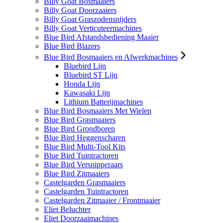
Billy Goat Bosmaaiers
Billy Goat Doorzaaiers
Billy Goat Graszodensnijders
Billy Goat Verticuteermachines
Blue Bird Afstandsbediening Maaier
Blue Bird Blazers
Blue Bird Bosmaaiers en Afwerkmachines
Bluebird Lijn
Bluebird ST Lijn
Honda Lijn
Kawasaki Lijn
Lithium Batterijmachines
Blue Bird Bosmaaiers Met Wielen
Blue Bird Grasmaaiers
Blue Bird Grondboren
Blue Bird Heggenscharen
Blue Bird Multi-Tool Kits
Blue Bird Tuintractoren
Blue Bird Versnipperaars
Blue Bird Zitmaaiers
Castelgarden Grasmaaiers
Castelgarden Tuintractoren
Castelgarden Zitmaaier / Frontmaaier
Eliet Beluchter
Eliet Doorzaaimachines