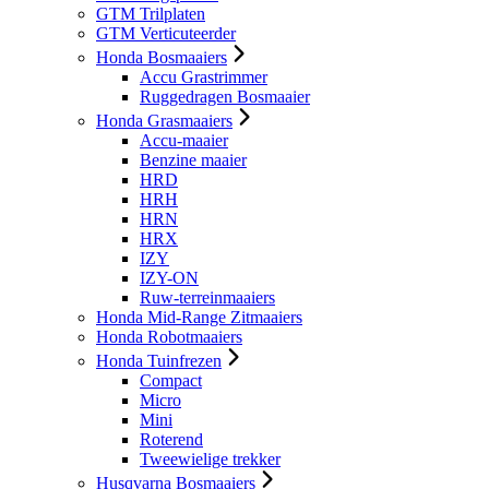
GTM Trilplaten
GTM Verticuteerder
Honda Bosmaaiers
Accu Grastrimmer
Ruggedragen Bosmaaier
Honda Grasmaaiers
Accu-maaier
Benzine maaier
HRD
HRH
HRN
HRX
IZY
IZY-ON
Ruw-terreinmaaiers
Honda Mid-Range Zitmaaiers
Honda Robotmaaiers
Honda Tuinfrezen
Compact
Micro
Mini
Roterend
Tweewielige trekker
Husqvarna Bosmaaiers