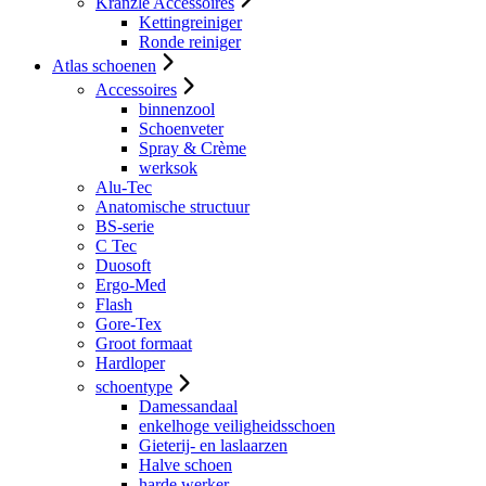
Kranzle Accessoires
Kettingreiniger
Ronde reiniger
Atlas schoenen
Accessoires
binnenzool
Schoenveter
Spray & Crème
werksok
Alu-Tec
Anatomische structuur
BS-serie
C Tec
Duosoft
Ergo-Med
Flash
Gore-Tex
Groot formaat
Hardloper
schoentype
Damessandaal
enkelhoge veiligheidsschoen
Gieterij- en laslaarzen
Halve schoen
harde werker