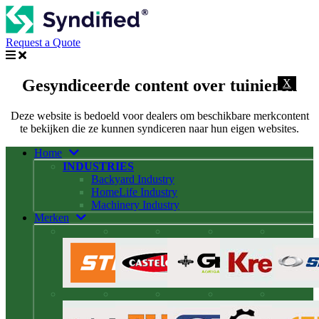
Request a Quote
Gesyndiceerde content over tuinieren
X
Deze website is bedoeld voor dealers om beschikbare merkcontent
te bekijken die ze kunnen syndiceren naar hun eigen websites.
Home
INDUSTRIES
Backyard Industry
HomeLife Industry
Machinery Industry
Merken