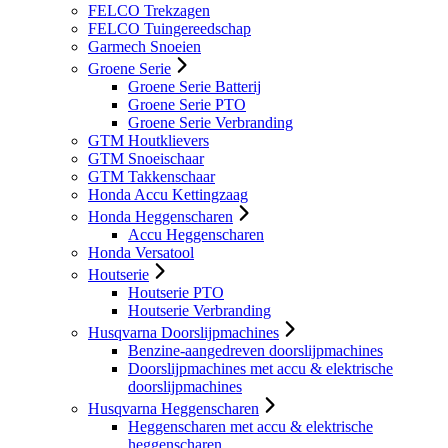
FELCO Trekzagen
FELCO Tuingereedschap
Garmech Snoeien
Groene Serie
Groene Serie Batterij
Groene Serie PTO
Groene Serie Verbranding
GTM Houtklievers
GTM Snoeischaar
GTM Takkenschaar
Honda Accu Kettingzaag
Honda Heggenscharen
Accu Heggenscharen
Honda Versatool
Houtserie
Houtserie PTO
Houtserie Verbranding
Husqvarna Doorslijpmachines
Benzine-aangedreven doorslijpmachines
Doorslijpmachines met accu & elektrische
doorslijpmachines
Husqvarna Heggenscharen
Heggenscharen met accu & elektrische
heggenscharen