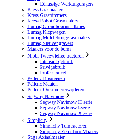
Eénassige Werktuigdragers
Kress Grasmaaiers
Kress Grastrimmers
Kress Robot Grasmaaiers
Lumag Grondboorinstallaties
Lumag Kiepwagen
Lumag Mulch/hooggrasmaaiers
Lumag Sleuvengravers
Maaiers voor de berm
Nibbi Tweewielige tractoren
Intensief gebruik
Privégebruik
Professioneel
Pellenc Bosmaaien
Pellenc Maaien
Pellenc Onkruid verwijderen
Segway Navimow
Segway Navimow H-serie
Segway Navimow i-serie
Segway Navimow X-serie
Simplicity
Simplicity Tuintractoren
Simplicity Zero Turn Maaiers
Stiga Axiaalmaaier