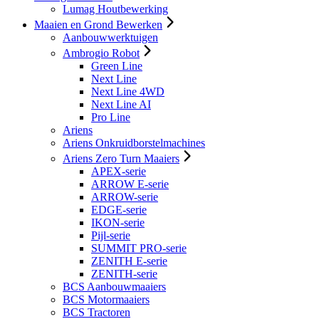
Lumag Houtbewerking
Maaien en Grond Bewerken
Aanbouwwerktuigen
Ambrogio Robot
Green Line
Next Line
Next Line 4WD
Next Line AI
Pro Line
Ariens
Ariens Onkruidborstelmachines
Ariens Zero Turn Maaiers
APEX-serie
ARROW E-serie
ARROW-serie
EDGE-serie
IKON-serie
Pijl-serie
SUMMIT PRO-serie
ZENITH E-serie
ZENITH-serie
BCS Aanbouwmaaiers
BCS Motormaaiers
BCS Tractoren