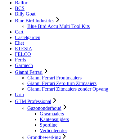
Balfor
BCS
Billy Goat
Blue Bird Industries
Blue Bird Accu Multi-Tool Kits
Cart
Castelgarden
Eliet
ETESIA
FELCO
Ferris
Garmech
Gianni Ferrari
Gianni Ferrari Frontmaaiers
Gianni Ferrari Zero-turn Zitmaaiers
Gianni Ferrari Zitmaaiers zonder Opvang
Grin
GTM Professional
Gazononderhoud
Grasmaaiers
Kantensnijders
Sportline
Verticuteerder
Grondbewerking