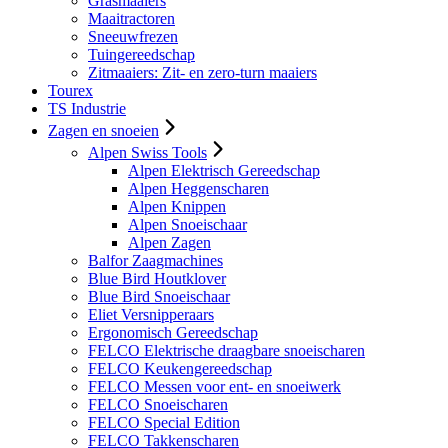
Grasmaaiers
Maaitractoren
Sneeuwfrezen
Tuingereedschap
Zitmaaiers: Zit- en zero-turn maaiers
Tourex
TS Industrie
Zagen en snoeien
Alpen Swiss Tools
Alpen Elektrisch Gereedschap
Alpen Heggenscharen
Alpen Knippen
Alpen Snoeischaar
Alpen Zagen
Balfor Zaagmachines
Blue Bird Houtklover
Blue Bird Snoeischaar
Eliet Versnipperaars
Ergonomisch Gereedschap
FELCO Elektrische draagbare snoeischaren
FELCO Keukengereedschap
FELCO Messen voor ent- en snoeiwerk
FELCO Snoeischaren
FELCO Special Edition
FELCO Takkenscharen