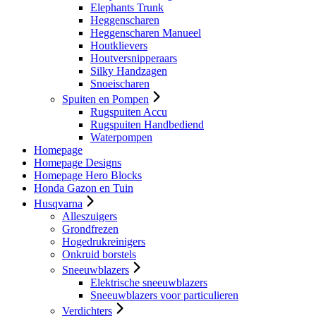
Elephants Trunk
Heggenscharen
Heggenscharen Manueel
Houtklievers
Houtversnipperaars
Silky Handzagen
Snoeischaren
Spuiten en Pompen
Rugspuiten Accu
Rugspuiten Handbediend
Waterpompen
Homepage
Homepage Designs
Homepage Hero Blocks
Honda Gazon en Tuin
Husqvarna
Alleszuigers
Grondfrezen
Hogedrukreinigers
Onkruid borstels
Sneeuwblazers
Elektrische sneeuwblazers
Sneeuwblazers voor particulieren
Verdichters