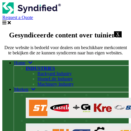
Request a Quote
Gesyndiceerde content over tuinieren
X
Deze website is bedoeld voor dealers om beschikbare merkcontent
te bekijken die ze kunnen syndiceren naar hun eigen websites.
Home
INDUSTRIES
Backyard Industry
HomeLife Industry
Machinery Industry
Merken