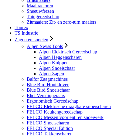
Grasmaaiers
Maaitractoren
Sneeuwfrezen
Tuingereedschap
Zitmaaiers: Zit- en zero-turn maaiers
Tourex
TS Industrie
Zagen en snoeien
Alpen Swiss Tools
Alpen Elektrisch Gereedschap
Alpen Heggenscharen
Alpen Knippen
Alpen Snoeischaar
Alpen Zagen
Balfor Zaagmachines
Blue Bird Houtklover
Blue Bird Snoeischaar
Eliet Versnipperaars
Ergonomisch Gereedschap
FELCO Elektrische draagbare snoeischaren
FELCO Keukengereedschap
FELCO Messen voor ent- en snoeiwerk
FELCO Snoeischaren
FELCO Special Edition
FELCO Takkenscharen