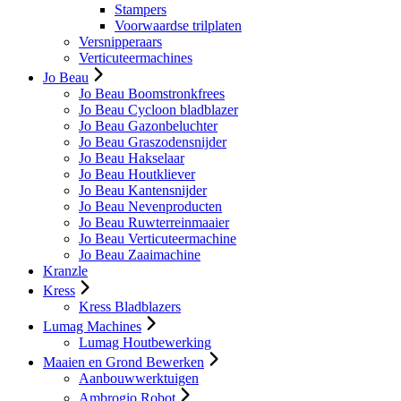
Stampers
Voorwaardse trilplaten
Versnipperaars
Verticuteermachines
Jo Beau
Jo Beau Boomstronkfrees
Jo Beau Cycloon bladblazer
Jo Beau Gazonbeluchter
Jo Beau Graszodensnijder
Jo Beau Hakselaar
Jo Beau Houtkliever
Jo Beau Kantensnijder
Jo Beau Nevenproducten
Jo Beau Ruwterreinmaaier
Jo Beau Verticuteermachine
Jo Beau Zaaimachine
Kranzle
Kress
Kress Bladblazers
Lumag Machines
Lumag Houtbewerking
Maaien en Grond Bewerken
Aanbouwwerktuigen
Ambrogio Robot