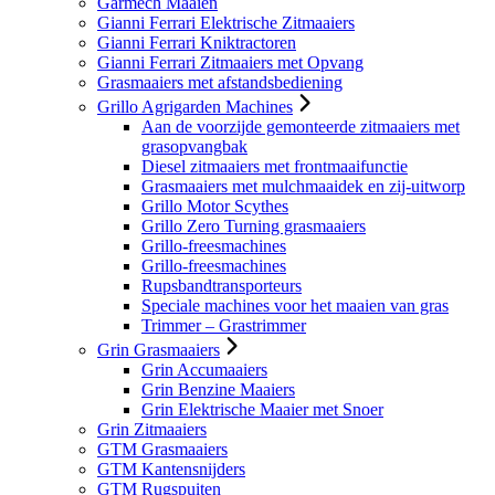
Garmech Maaien
Gianni Ferrari Elektrische Zitmaaiers
Gianni Ferrari Kniktractoren
Gianni Ferrari Zitmaaiers met Opvang
Grasmaaiers met afstandsbediening
Grillo Agrigarden Machines
Aan de voorzijde gemonteerde zitmaaiers met
grasopvangbak
Diesel zitmaaiers met frontmaaifunctie
Grasmaaiers met mulchmaaidek en zij-uitworp
Grillo Motor Scythes
Grillo Zero Turning grasmaaiers
Grillo-freesmachines
Grillo-freesmachines
Rupsbandtransporteurs
Speciale machines voor het maaien van gras
Trimmer – Grastrimmer
Grin Grasmaaiers
Grin Accumaaiers
Grin Benzine Maaiers
Grin Elektrische Maaier met Snoer
Grin Zitmaaiers
GTM Grasmaaiers
GTM Kantensnijders
GTM Rugspuiten