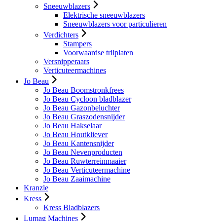
Sneeuwblazers
Elektrische sneeuwblazers
Sneeuwblazers voor particulieren
Verdichters
Stampers
Voorwaardse trilplaten
Versnipperaars
Verticuteermachines
Jo Beau
Jo Beau Boomstronkfrees
Jo Beau Cycloon bladblazer
Jo Beau Gazonbeluchter
Jo Beau Graszodensnijder
Jo Beau Hakselaar
Jo Beau Houtkliever
Jo Beau Kantensnijder
Jo Beau Nevenproducten
Jo Beau Ruwterreinmaaier
Jo Beau Verticuteermachine
Jo Beau Zaaimachine
Kranzle
Kress
Kress Bladblazers
Lumag Machines