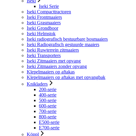
Iseki
Iseki Serie
Iseki Compacttractoren
Iseki Frontmaaiers
Iseki Grasmaaiers
Iseki Grondboor
Iseki Helmstok
Iseki radiografisch bestuurbare bosmaaiers
Iseki Radiografisch gestuurde maaiers
Iseki Ruwterrein zitmaaiers
Iseki Transporters
Iseki Zitmaaiers met opvang
Iseki Zitmaaiers zonder opvang
Klepelmaaiers op aftakas
Klepelmaaiers op aftakas met opvangbak
Knikladers
200-serie
400-serie
500-serie
600-serie
700-serie
800-serie
E500-serie
E700-serie
Köppl