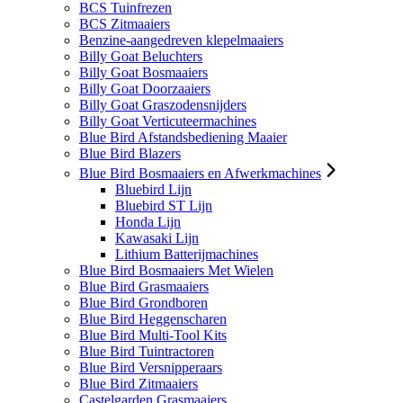
BCS Tuinfrezen
BCS Zitmaaiers
Benzine-aangedreven klepelmaaiers
Billy Goat Beluchters
Billy Goat Bosmaaiers
Billy Goat Doorzaaiers
Billy Goat Graszodensnijders
Billy Goat Verticuteermachines
Blue Bird Afstandsbediening Maaier
Blue Bird Blazers
Blue Bird Bosmaaiers en Afwerkmachines
Bluebird Lijn
Bluebird ST Lijn
Honda Lijn
Kawasaki Lijn
Lithium Batterijmachines
Blue Bird Bosmaaiers Met Wielen
Blue Bird Grasmaaiers
Blue Bird Grondboren
Blue Bird Heggenscharen
Blue Bird Multi-Tool Kits
Blue Bird Tuintractoren
Blue Bird Versnipperaars
Blue Bird Zitmaaiers
Castelgarden Grasmaaiers