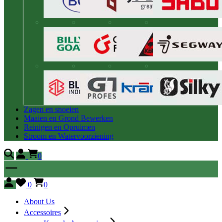
Zagen en snoeien
Maaien en Grond Bewerken
Reinigen en Opruimen
Stroom en Watervoorziening
0
0
0
About Us
Accessoires