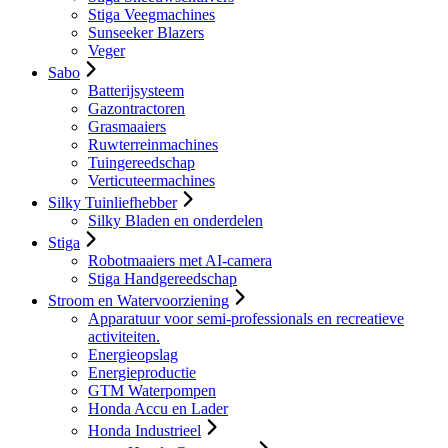
Stiga Veegmachines
Sunseeker Blazers
Veger
Sabo
Batterijsysteem
Gazontractoren
Grasmaaiers
Ruwterreinmachines
Tuingereedschap
Verticuteermachines
Silky Tuinliefhebber
Silky Bladen en onderdelen
Stiga
Robotmaaiers met AI-camera
Stiga Handgereedschap
Stroom en Watervoorziening
Apparatuur voor semi-professionals en recreatieve
activiteiten.
Energieopslag
Energieproductie
GTM Waterpompen
Honda Accu en Lader
Honda Industrieel