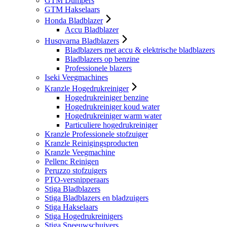
GTM Dumpers
GTM Hakselaars
Honda Bladblazer
Accu Bladblazer
Husqvarna Bladblazers
Bladblazers met accu & elektrische bladblazers
Bladblazers op benzine
Professionele blazers
Iseki Veegmachines
Kranzle Hogedrukreiniger
Hogedrukreiniger benzine
Hogedrukreiniger koud water
Hogedrukreiniger warm water
Particuliere hogedrukreiniger
Kranzle Professionele stofzuiger
Kranzle Reinigingsproducten
Kranzle Veegmachine
Pellenc Reinigen
Peruzzo stofzuigers
PTO-versnipperaars
Stiga Bladblazers
Stiga Bladblazers en bladzuigers
Stiga Hakselaars
Stiga Hogedrukreinigers
Stiga Sneeuwschuivers