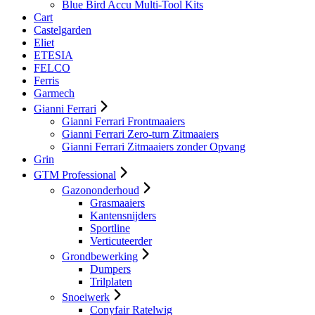
Blue Bird Accu Multi-Tool Kits
Cart
Castelgarden
Eliet
ETESIA
FELCO
Ferris
Garmech
Gianni Ferrari
Gianni Ferrari Frontmaaiers
Gianni Ferrari Zero-turn Zitmaaiers
Gianni Ferrari Zitmaaiers zonder Opvang
Grin
GTM Professional
Gazononderhoud
Grasmaaiers
Kantensnijders
Sportline
Verticuteerder
Grondbewerking
Dumpers
Trilplaten
Snoeiwerk
Conyfair Ratelwig