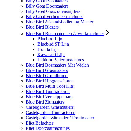
Billy Goat Bosmaaiers
Billy Goat Doorzaaiers
Billy Goat Graszodensnijders
Billy Goat Verticuteermachines
Blue Bird Afstandsbediening Maaier
Blue Bird Blazers
Blue Bird Bosmaaiers en Afwerkmachines
Bluebird Lijn
Bluebird ST Lijn
Honda Lijn
Kawasaki Lijn
Lithium Batterijmachines
Blue Bird Bosmaaiers Met Wielen
Blue Bird Grasmaaiers
Blue Bird Grondboren
Blue Bird Heggenscharen
Blue Bird Multi-Tool Kits
Blue Bird Tuintractoren
Blue Bird Versnipperaars
Blue Bird Zitmaaiers
Castelgarden Grasmaaiers
Castelgarden Tuintractoren
Castelgarden Zitmaaier / Frontmaaier
Eliet Beluchter
Eliet Doorzaaimachines