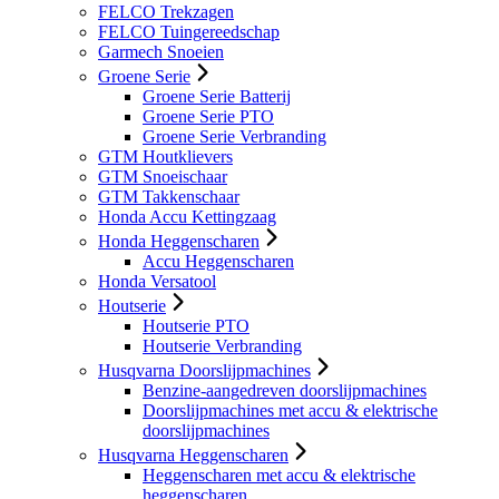
FELCO Trekzagen
FELCO Tuingereedschap
Garmech Snoeien
Groene Serie
Groene Serie Batterij
Groene Serie PTO
Groene Serie Verbranding
GTM Houtklievers
GTM Snoeischaar
GTM Takkenschaar
Honda Accu Kettingzaag
Honda Heggenscharen
Accu Heggenscharen
Honda Versatool
Houtserie
Houtserie PTO
Houtserie Verbranding
Husqvarna Doorslijpmachines
Benzine-aangedreven doorslijpmachines
Doorslijpmachines met accu & elektrische
doorslijpmachines
Husqvarna Heggenscharen
Heggenscharen met accu & elektrische
heggenscharen