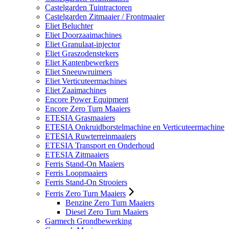
Castelgarden Tuintractoren
Castelgarden Zitmaaier / Frontmaaier
Eliet Beluchter
Eliet Doorzaaimachines
Eliet Granulaat-injector
Eliet Graszodenstekers
Eliet Kantenbewerkers
Eliet Sneeuwruimers
Eliet Verticuteermachines
Eliet Zaaimachines
Encore Power Equipment
Encore Zero Turn Maaiers
ETESIA Grasmaaiers
ETESIA Onkruidborstelmachine en Verticuteermachine
ETESIA Ruwterreinmaaiers
ETESIA Transport en Onderhoud
ETESIA Zitmaaiers
Ferris Stand-On Maaiers
Ferris Loopmaaiers
Ferris Stand-On Strooiers
Ferris Zero Turn Maaiers
Benzine Zero Turn Maaiers
Diesel Zero Turn Maaiers
Garmech Grondbewerking