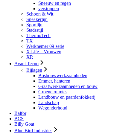
Sneeuw en regen
verstoppen
Schoon & Wit
Sneakerlijn
Sportlijn
Stadsstijl
ThermoTech
TX
Werknemer 09-serie
X Life – Vrouwen
XR
Avant Tecno
Bijlagen
Bosbouwwerkzaamheden
Emmer, hanteren
Graafwerkzaamheden en bouw
Groene ruimtes
Landbouw en paardenfokkerij
Landschap
Wegonderhoud
Balfor
BCS
Billy Goat
Blue Bird Industries