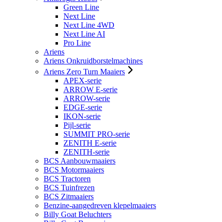
Green Line
Next Line
Next Line 4WD
Next Line AI
Pro Line
Ariens
Ariens Onkruidborstelmachines
Ariens Zero Turn Maaiers
APEX-serie
ARROW E-serie
ARROW-serie
EDGE-serie
IKON-serie
Pijl-serie
SUMMIT PRO-serie
ZENITH E-serie
ZENITH-serie
BCS Aanbouwmaaiers
BCS Motormaaiers
BCS Tractoren
BCS Tuinfrezen
BCS Zitmaaiers
Benzine-aangedreven klepelmaaiers
Billy Goat Beluchters