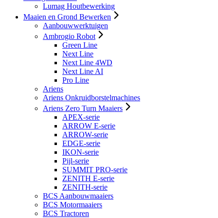
Lumag Houtbewerking
Maaien en Grond Bewerken
Aanbouwwerktuigen
Ambrogio Robot
Green Line
Next Line
Next Line 4WD
Next Line AI
Pro Line
Ariens
Ariens Onkruidborstelmachines
Ariens Zero Turn Maaiers
APEX-serie
ARROW E-serie
ARROW-serie
EDGE-serie
IKON-serie
Pijl-serie
SUMMIT PRO-serie
ZENITH E-serie
ZENITH-serie
BCS Aanbouwmaaiers
BCS Motormaaiers
BCS Tractoren