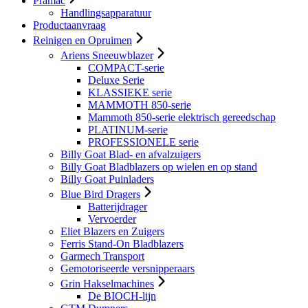
Pramac
Handlingsapparatuur
Productaanvraag
Reinigen en Opruimen
Ariens Sneeuwblazer
COMPACT-serie
Deluxe Serie
KLASSIEKE serie
MAMMOTH 850-serie
Mammoth 850-serie elektrisch gereedschap
PLATINUM-serie
PROFESSIONELE serie
Billy Goat Blad- en afvalzuigers
Billy Goat Bladblazers op wielen en op stand
Billy Goat Puinladers
Blue Bird Dragers
Batterijdrager
Vervoerder
Eliet Blazers en Zuigers
Ferris Stand-On Bladblazers
Garmech Transport
Gemotoriseerde versnipperaars
Grin Hakselmachines
De BIOCH-lijn