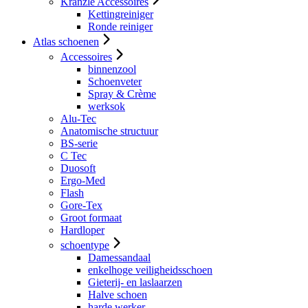
Kranzle Accessoires
Kettingreiniger
Ronde reiniger
Atlas schoenen
Accessoires
binnenzool
Schoenveter
Spray & Crème
werksok
Alu-Tec
Anatomische structuur
BS-serie
C Tec
Duosoft
Ergo-Med
Flash
Gore-Tex
Groot formaat
Hardloper
schoentype
Damessandaal
enkelhoge veiligheidsschoen
Gieterij- en laslaarzen
Halve schoen
harde werker