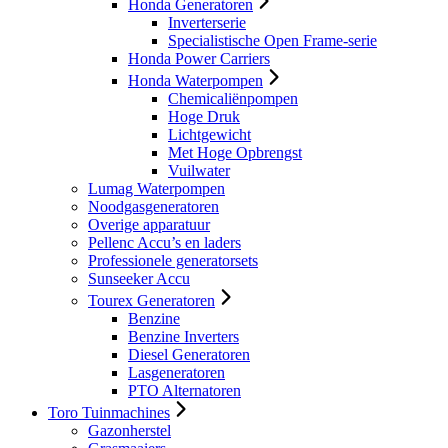
Honda Generatoren
Inverterserie
Specialistische Open Frame-serie
Honda Power Carriers
Honda Waterpompen
Chemicaliënpompen
Hoge Druk
Lichtgewicht
Met Hoge Opbrengst
Vuilwater
Lumag Waterpompen
Noodgasgeneratoren
Overige apparatuur
Pellenc Accu’s en laders
Professionele generatorsets
Sunseeker Accu
Tourex Generatoren
Benzine
Benzine Inverters
Diesel Generatoren
Lasgeneratoren
PTO Alternatoren
Toro Tuinmachines
Gazonherstel