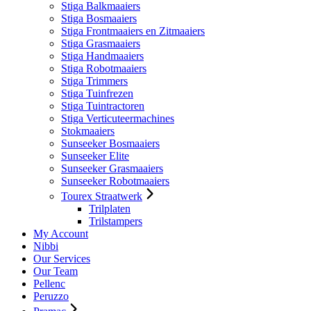
Stiga Balkmaaiers
Stiga Bosmaaiers
Stiga Frontmaaiers en Zitmaaiers
Stiga Grasmaaiers
Stiga Handmaaiers
Stiga Robotmaaiers
Stiga Trimmers
Stiga Tuinfrezen
Stiga Tuintractoren
Stiga Verticuteermachines
Stokmaaiers
Sunseeker Bosmaaiers
Sunseeker Elite
Sunseeker Grasmaaiers
Sunseeker Robotmaaiers
Tourex Straatwerk
Trilplaten
Trilstampers
My Account
Nibbi
Our Services
Our Team
Pellenc
Peruzzo