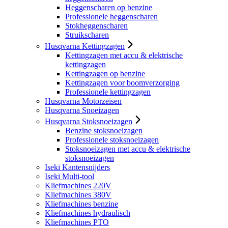
Heggenscharen op benzine
Professionele heggenscharen
Stokheggenscharen
Struikscharen
Husqvarna Kettingzagen
Kettingzagen met accu & elektrische
kettingzagen
Kettingzagen op benzine
Kettingzagen voor boomverzorging
Professionele kettingzagen
Husqvarna Motorzeisen
Husqvarna Snoeizagen
Husqvarna Stoksnoeizagen
Benzine stoksnoeizagen
Professionele stoksnoeizagen
Stoksnoeizagen met accu & elektrische
stoksnoeizagen
Iseki Kantensnijders
Iseki Multi-tool
Kliefmachines 220V
Kliefmachines 380V
Kliefmachines benzine
Kliefmachines hydraulisch
Kliefmachines PTO