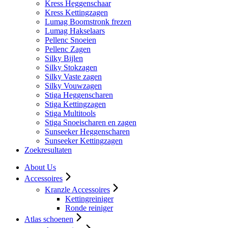
Kress Heggenschaar
Kress Kettingzagen
Lumag Boomstronk frezen
Lumag Hakselaars
Pellenc Snoeien
Pellenc Zagen
Silky Bijlen
Silky Stokzagen
Silky Vaste zagen
Silky Vouwzagen
Stiga Heggenscharen
Stiga Kettingzagen
Stiga Multitools
Stiga Snoeischaren en zagen
Sunseeker Heggenscharen
Sunseeker Kettingzagen
Zoekresultaten
About Us
Accessoires
Kranzle Accessoires
Kettingreiniger
Ronde reiniger
Atlas schoenen