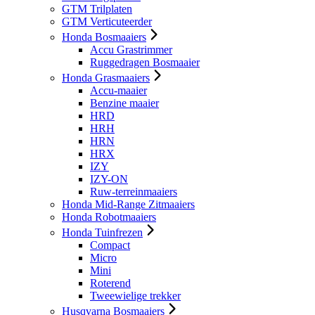
GTM Trilplaten
GTM Verticuteerder
Honda Bosmaaiers
Accu Grastrimmer
Ruggedragen Bosmaaier
Honda Grasmaaiers
Accu-maaier
Benzine maaier
HRD
HRH
HRN
HRX
IZY
IZY-ON
Ruw-terreinmaaiers
Honda Mid-Range Zitmaaiers
Honda Robotmaaiers
Honda Tuinfrezen
Compact
Micro
Mini
Roterend
Tweewielige trekker
Husqvarna Bosmaaiers