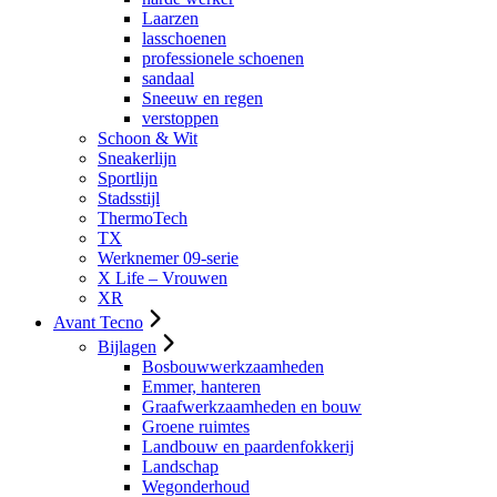
Laarzen
lasschoenen
professionele schoenen
sandaal
Sneeuw en regen
verstoppen
Schoon & Wit
Sneakerlijn
Sportlijn
Stadsstijl
ThermoTech
TX
Werknemer 09-serie
X Life – Vrouwen
XR
Avant Tecno
Bijlagen
Bosbouwwerkzaamheden
Emmer, hanteren
Graafwerkzaamheden en bouw
Groene ruimtes
Landbouw en paardenfokkerij
Landschap
Wegonderhoud