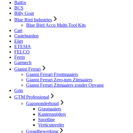
Balfor
BCS
Billy Goat
Blue Bird Industries
Blue Bird Accu Multi-Tool Kits
Cart
Castelgarden
Eliet
ETESIA
FELCO
Ferris
Garmech
Gianni Ferrari
Gianni Ferrari Frontmaaiers
Gianni Ferrari Zero-turn Zitmaaiers
Gianni Ferrari Zitmaaiers zonder Opvang
Grin
GTM Professional
Gazononderhoud
Grasmaaiers
Kantensnijders
Sportline
Verticuteerder
Grondbewerking