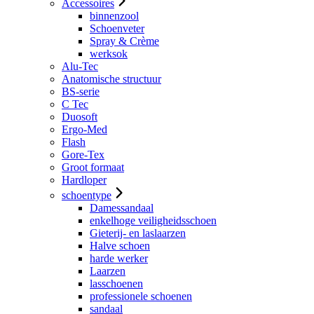
Accessoires
binnenzool
Schoenveter
Spray & Crème
werksok
Alu-Tec
Anatomische structuur
BS-serie
C Tec
Duosoft
Ergo-Med
Flash
Gore-Tex
Groot formaat
Hardloper
schoentype
Damessandaal
enkelhoge veiligheidsschoen
Gieterij- en laslaarzen
Halve schoen
harde werker
Laarzen
lasschoenen
professionele schoenen
sandaal