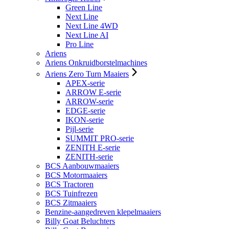
Green Line
Next Line
Next Line 4WD
Next Line AI
Pro Line
Ariens
Ariens Onkruidborstelmachines
Ariens Zero Turn Maaiers
APEX-serie
ARROW E-serie
ARROW-serie
EDGE-serie
IKON-serie
Pijl-serie
SUMMIT PRO-serie
ZENITH E-serie
ZENITH-serie
BCS Aanbouwmaaiers
BCS Motormaaiers
BCS Tractoren
BCS Tuinfrezen
BCS Zitmaaiers
Benzine-aangedreven klepelmaaiers
Billy Goat Beluchters