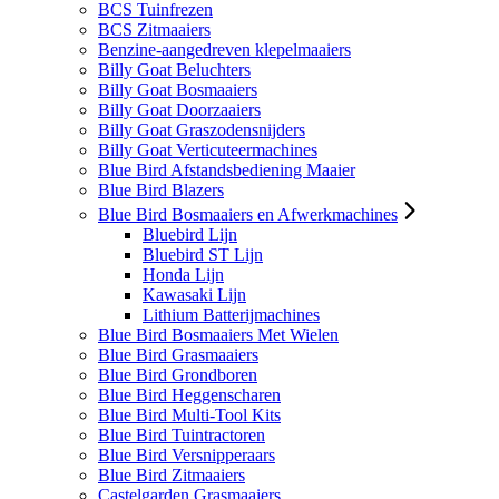
BCS Tuinfrezen
BCS Zitmaaiers
Benzine-aangedreven klepelmaaiers
Billy Goat Beluchters
Billy Goat Bosmaaiers
Billy Goat Doorzaaiers
Billy Goat Graszodensnijders
Billy Goat Verticuteermachines
Blue Bird Afstandsbediening Maaier
Blue Bird Blazers
Blue Bird Bosmaaiers en Afwerkmachines
Bluebird Lijn
Bluebird ST Lijn
Honda Lijn
Kawasaki Lijn
Lithium Batterijmachines
Blue Bird Bosmaaiers Met Wielen
Blue Bird Grasmaaiers
Blue Bird Grondboren
Blue Bird Heggenscharen
Blue Bird Multi-Tool Kits
Blue Bird Tuintractoren
Blue Bird Versnipperaars
Blue Bird Zitmaaiers
Castelgarden Grasmaaiers