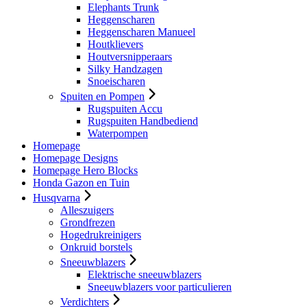
Elephants Trunk
Heggenscharen
Heggenscharen Manueel
Houtklievers
Houtversnipperaars
Silky Handzagen
Snoeischaren
Spuiten en Pompen
Rugspuiten Accu
Rugspuiten Handbediend
Waterpompen
Homepage
Homepage Designs
Homepage Hero Blocks
Honda Gazon en Tuin
Husqvarna
Alleszuigers
Grondfrezen
Hogedrukreinigers
Onkruid borstels
Sneeuwblazers
Elektrische sneeuwblazers
Sneeuwblazers voor particulieren
Verdichters