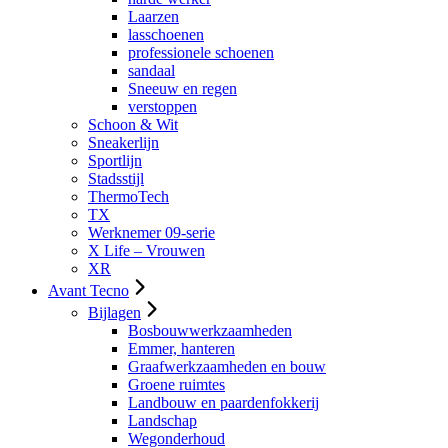
Laarzen
lasschoenen
professionele schoenen
sandaal
Sneeuw en regen
verstoppen
Schoon & Wit
Sneakerlijn
Sportlijn
Stadsstijl
ThermoTech
TX
Werknemer 09-serie
X Life – Vrouwen
XR
Avant Tecno
Bijlagen
Bosbouwwerkzaamheden
Emmer, hanteren
Graafwerkzaamheden en bouw
Groene ruimtes
Landbouw en paardenfokkerij
Landschap
Wegonderhoud