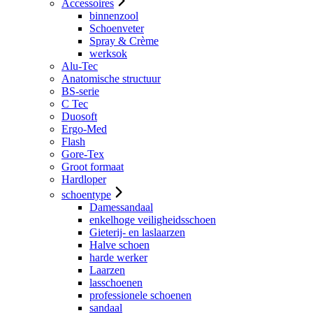
Accessoires
binnenzool
Schoenveter
Spray & Crème
werksok
Alu-Tec
Anatomische structuur
BS-serie
C Tec
Duosoft
Ergo-Med
Flash
Gore-Tex
Groot formaat
Hardloper
schoentype
Damessandaal
enkelhoge veiligheidsschoen
Gieterij- en laslaarzen
Halve schoen
harde werker
Laarzen
lasschoenen
professionele schoenen
sandaal