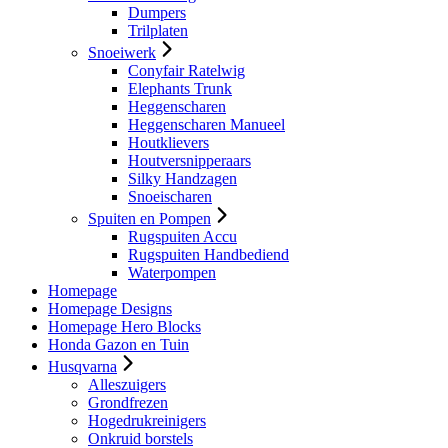
Dumpers
Trilplaten
Snoeiwerk
Conyfair Ratelwig
Elephants Trunk
Heggenscharen
Heggenscharen Manueel
Houtklievers
Houtversnipperaars
Silky Handzagen
Snoeischaren
Spuiten en Pompen
Rugspuiten Accu
Rugspuiten Handbediend
Waterpompen
Homepage
Homepage Designs
Homepage Hero Blocks
Honda Gazon en Tuin
Husqvarna
Alleszuigers
Grondfrezen
Hogedrukreinigers
Onkruid borstels