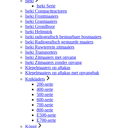
Iseki
Iseki Serie
Iseki Compacttractoren
Iseki Frontmaaiers
Iseki Grasmaaiers
Iseki Grondboor
Iseki Helmstok
Iseki radiografisch bestuurbare bosmaaiers
Iseki Radiografisch gestuurde maaiers
Iseki Ruwterrein zitmaaiers
Iseki Transporters
Iseki Zitmaaiers met opvang
Iseki Zitmaaiers zonder opvang
Klepelmaaiers op aftakas
Klepelmaaiers op aftakas met opvangbak
Knikladers
200-serie
400-serie
500-serie
600-serie
700-serie
800-serie
E500-serie
E700-serie
Köppl