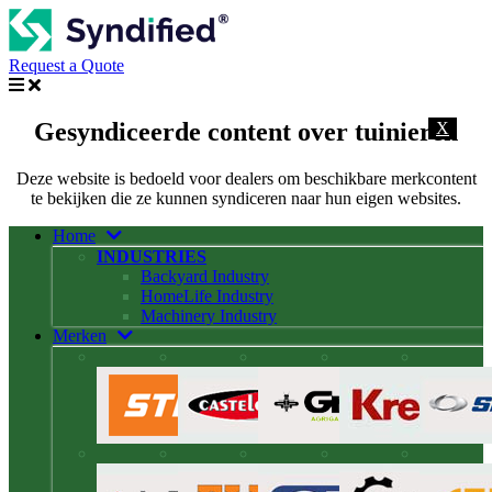
Request a Quote
Gesyndiceerde content over tuinieren
X
Deze website is bedoeld voor dealers om beschikbare merkcontent
te bekijken die ze kunnen syndiceren naar hun eigen websites.
Home
INDUSTRIES
Backyard Industry
HomeLife Industry
Machinery Industry
Merken