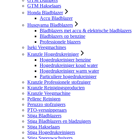
GTM Dumpers
GTM Hakselaars
Honda Bladblazer
Accu Bladblazer
Husqvarna Bladblazers
Bladblazers met accu & elektrische bladblazers
Bladblazers op benzine
Professionele blazers
Iseki Veegmachines
Kranzle Hogedrukreiniger
Hogedrukreiniger benzine
Hogedrukreiniger koud water
Hogedrukreiniger warm water
Particuliere hogedrukreiniger
Kranzle Professionele stofzuiger
Kranzle Reinigingsproducten
Kranzle Veegmachine
Pellenc Reinigen
Peruzzo stofzuigers
PTO-versnipperaars
Stiga Bladblazers
Stiga Bladblazers en bladzuigers
Stiga Hakselaars
Stiga Hogedrukreinigers
Stiga Sneeuwschuivers