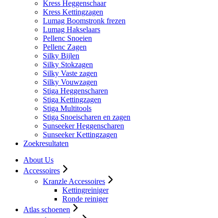
Kress Heggenschaar
Kress Kettingzagen
Lumag Boomstronk frezen
Lumag Hakselaars
Pellenc Snoeien
Pellenc Zagen
Silky Bijlen
Silky Stokzagen
Silky Vaste zagen
Silky Vouwzagen
Stiga Heggenscharen
Stiga Kettingzagen
Stiga Multitools
Stiga Snoeischaren en zagen
Sunseeker Heggenscharen
Sunseeker Kettingzagen
Zoekresultaten
About Us
Accessoires
Kranzle Accessoires
Kettingreiniger
Ronde reiniger
Atlas schoenen