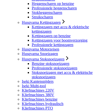
Heggenscharen op benzine
Professionele heggenscharen
Stokheggenscharen
Struikscharen
Husqvarna Kettingzagen
Kettingzagen met accu & elektrische
kettingzagen
Kettingzagen op benzine
Kettingzagen voor boomverzorging
Professionele kettingzagen
Husqvarna Motorzeisen
Husqvarna Snoeizagen
Husqvarna Stoksnoeizagen
Benzine stoksnoeizagen
Professionele stoksnoeizagen
Stoksnoeizagen met accu & elektrische
stoksnoeizagen
Iseki Kantensnijders
Iseki Multi-tool
Kliefmachines 220V
Kliefmachines 380V
Kliefmachines benzine
Kliefmachines hydraulisch
Kliefmachines PTO