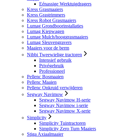
Eénassige Werktuigdragers
Kress Grasmaaiers
Kress Grastrimmers
Kress Robot Grasmaaiers
Lumag Grondboorinstallaties
Lumag Kiepwagen
Lumag Mulch/hooggrasmaaiers
Lumag Sleuvengravers
Maaiers voor de berm
Nibbi Tweewielige tractoren
Intensief gebruik
Privégebruik
Professioneel
Pellenc Bosmaaien
Pellenc Maaien
Pellenc Onkruid verwijderen
Segway Navimow
Segway Navimow H-serie
Segway Navimow i-serie
Segway Navimow X-serie
Simplicity
Simplicity Tuintractoren
Simplicity Zero Turn Maaiers
Stiga Axiaalmaaier