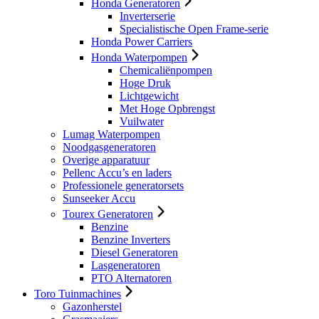
Honda Generatoren
Inverterserie
Specialistische Open Frame-serie
Honda Power Carriers
Honda Waterpompen
Chemicaliënpompen
Hoge Druk
Lichtgewicht
Met Hoge Opbrengst
Vuilwater
Lumag Waterpompen
Noodgasgeneratoren
Overige apparatuur
Pellenc Accu’s en laders
Professionele generatorsets
Sunseeker Accu
Tourex Generatoren
Benzine
Benzine Inverters
Diesel Generatoren
Lasgeneratoren
PTO Alternatoren
Toro Tuinmachines
Gazonherstel