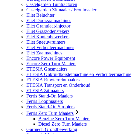
Castelgarden Tuintractoren
Castelgarden Zitmaaier / Frontmaaier
Eliet Beluchter
Eliet Doorzaaimachines
Eliet Granulaat-injector
Eliet Graszodenstekers
Eliet Kantenbewerkers
Eliet Sneeuwruimers
Eliet Verticuteermachines
Eliet Zaaimachines
Encore Power Equipment
Encore Zero Turn Maaiers
ETESIA Grasmaaiers
ETESIA Onkruidborstelmachine en Verticuteermachine
ETESIA Ruwterreinmaaiers
ETESIA Transport en Onderhoud
ETESIA Zitmaaiers
Ferris Stand-On Maaiers
Ferris Loopmaaiers
Ferris Stand-On Strooiers
Ferris Zero Turn Maaiers
Benzine Zero Turn Maaiers
Diesel Zero Turn Maaiers
Garmech Grondbewerking