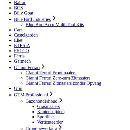
Balfor
BCS
Billy Goat
Blue Bird Industries
Blue Bird Accu Multi-Tool Kits
Cart
Castelgarden
Eliet
ETESIA
FELCO
Ferris
Garmech
Gianni Ferrari
Gianni Ferrari Frontmaaiers
Gianni Ferrari Zero-turn Zitmaaiers
Gianni Ferrari Zitmaaiers zonder Opvang
Grin
GTM Professional
Gazononderhoud
Grasmaaiers
Kantensnijders
Sportline
Verticuteerder
Grondbewerking