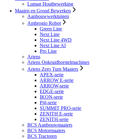
Lumag Houtbewerking
Maaien en Grond Bewerken
Aanbouwwerktuigen
Ambrogio Robot
Green Line
Next Line
Next Line 4WD
Next Line AI
Pro Line
Ariens
Ariens Onkruidborstelmachines
Ariens Zero Turn Maaiers
APEX-serie
ARROW E-serie
ARROW-serie
EDGE-serie
IKON-serie
Pijl-serie
SUMMIT PRO-serie
ZENITH E-serie
ZENITH-serie
BCS Aanbouwmaaiers
BCS Motormaaiers
BCS Tractoren