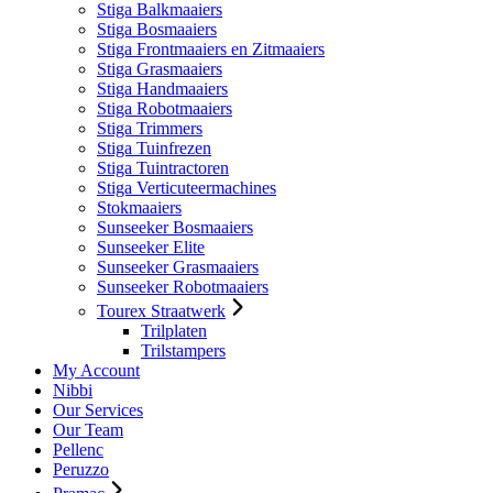
Stiga Balkmaaiers
Stiga Bosmaaiers
Stiga Frontmaaiers en Zitmaaiers
Stiga Grasmaaiers
Stiga Handmaaiers
Stiga Robotmaaiers
Stiga Trimmers
Stiga Tuinfrezen
Stiga Tuintractoren
Stiga Verticuteermachines
Stokmaaiers
Sunseeker Bosmaaiers
Sunseeker Elite
Sunseeker Grasmaaiers
Sunseeker Robotmaaiers
Tourex Straatwerk
Trilplaten
Trilstampers
My Account
Nibbi
Our Services
Our Team
Pellenc
Peruzzo