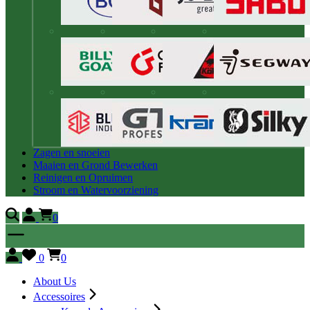
Zagen en snoeien
Maaien en Grond Bewerken
Reinigen en Opruimen
Stroom en Watervoorziening
0
0
0
About Us
Accessoires