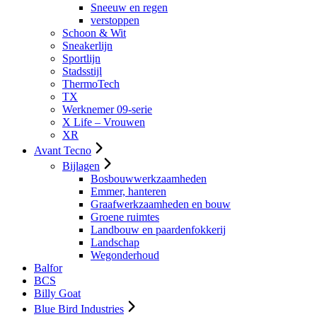
Sneeuw en regen
verstoppen
Schoon & Wit
Sneakerlijn
Sportlijn
Stadsstijl
ThermoTech
TX
Werknemer 09-serie
X Life – Vrouwen
XR
Avant Tecno
Bijlagen
Bosbouwwerkzaamheden
Emmer, hanteren
Graafwerkzaamheden en bouw
Groene ruimtes
Landbouw en paardenfokkerij
Landschap
Wegonderhoud
Balfor
BCS
Billy Goat
Blue Bird Industries