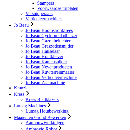
Stampers
Voorwaardse trilplaten
Versnipperaars
Verticuteermachines
Jo Beau
Jo Beau Boomstronkfrees
Jo Beau Cycloon bladblazer
Jo Beau Gazonbeluchter
Jo Beau Graszodensnijder
Jo Beau Hakselaar
Jo Beau Houtkliever
Jo Beau Kantensnijder
Jo Beau Nevenproducten
Jo Beau Ruwterreinmaaier
Jo Beau Verticuteermachine
Jo Beau Zaaimachine
Kranzle
Kress
Kress Bladblazers
Lumag Machines
Lumag Houtbewerking
Maaien en Grond Bewerken
Aanbouwwerktuigen
Ambrogio Robot