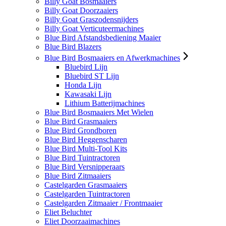
Billy Goat Bosmaaiers
Billy Goat Doorzaaiers
Billy Goat Graszodensnijders
Billy Goat Verticuteermachines
Blue Bird Afstandsbediening Maaier
Blue Bird Blazers
Blue Bird Bosmaaiers en Afwerkmachines
Bluebird Lijn
Bluebird ST Lijn
Honda Lijn
Kawasaki Lijn
Lithium Batterijmachines
Blue Bird Bosmaaiers Met Wielen
Blue Bird Grasmaaiers
Blue Bird Grondboren
Blue Bird Heggenscharen
Blue Bird Multi-Tool Kits
Blue Bird Tuintractoren
Blue Bird Versnipperaars
Blue Bird Zitmaaiers
Castelgarden Grasmaaiers
Castelgarden Tuintractoren
Castelgarden Zitmaaier / Frontmaaier
Eliet Beluchter
Eliet Doorzaaimachines