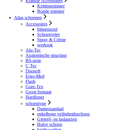
Kranzle Accessoires
Kettingreiniger
Ronde reiniger
Atlas schoenen
Accessoires
binnenzool
Schoenveter
Spray & Crème
werksok
Alu-Tec
Anatomische structuur
BS-serie
C Tec
Duosoft
Ergo-Med
Flash
Gore-Tex
Groot formaat
Hardloper
schoentype
Damessandaal
enkelhoge veiligheidsschoen
Gieterij- en laslaarzen
Halve schoen
harde werker