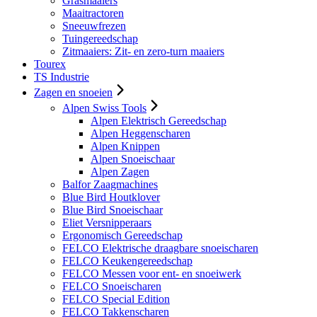
Grasmaaiers
Maaitractoren
Sneeuwfrezen
Tuingereedschap
Zitmaaiers: Zit- en zero-turn maaiers
Tourex
TS Industrie
Zagen en snoeien
Alpen Swiss Tools
Alpen Elektrisch Gereedschap
Alpen Heggenscharen
Alpen Knippen
Alpen Snoeischaar
Alpen Zagen
Balfor Zaagmachines
Blue Bird Houtklover
Blue Bird Snoeischaar
Eliet Versnipperaars
Ergonomisch Gereedschap
FELCO Elektrische draagbare snoeischaren
FELCO Keukengereedschap
FELCO Messen voor ent- en snoeiwerk
FELCO Snoeischaren
FELCO Special Edition
FELCO Takkenscharen