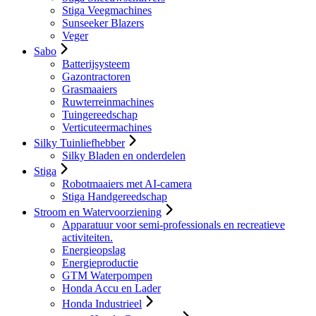
Stiga Veegmachines
Sunseeker Blazers
Veger
Sabo
Batterijsysteem
Gazontractoren
Grasmaaiers
Ruwterreinmachines
Tuingereedschap
Verticuteermachines
Silky Tuinliefhebber
Silky Bladen en onderdelen
Stiga
Robotmaaiers met AI-camera
Stiga Handgereedschap
Stroom en Watervoorziening
Apparatuur voor semi-professionals en recreatieve
activiteiten.
Energieopslag
Energieproductie
GTM Waterpompen
Honda Accu en Lader
Honda Industrieel