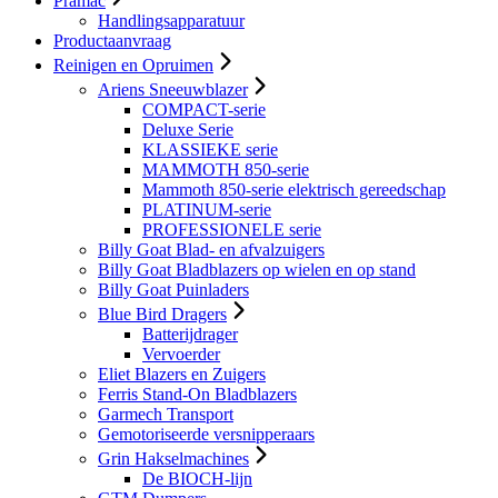
Pramac
Handlingsapparatuur
Productaanvraag
Reinigen en Opruimen
Ariens Sneeuwblazer
COMPACT-serie
Deluxe Serie
KLASSIEKE serie
MAMMOTH 850-serie
Mammoth 850-serie elektrisch gereedschap
PLATINUM-serie
PROFESSIONELE serie
Billy Goat Blad- en afvalzuigers
Billy Goat Bladblazers op wielen en op stand
Billy Goat Puinladers
Blue Bird Dragers
Batterijdrager
Vervoerder
Eliet Blazers en Zuigers
Ferris Stand-On Bladblazers
Garmech Transport
Gemotoriseerde versnipperaars
Grin Hakselmachines
De BIOCH-lijn