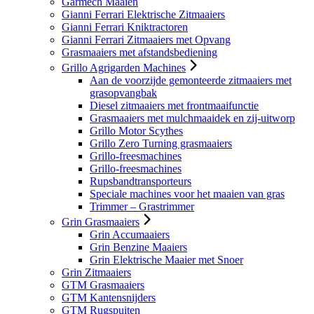
Garmech Maaien
Gianni Ferrari Elektrische Zitmaaiers
Gianni Ferrari Kniktractoren
Gianni Ferrari Zitmaaiers met Opvang
Grasmaaiers met afstandsbediening
Grillo Agrigarden Machines
Aan de voorzijde gemonteerde zitmaaiers met
grasopvangbak
Diesel zitmaaiers met frontmaaifunctie
Grasmaaiers met mulchmaaidek en zij-uitworp
Grillo Motor Scythes
Grillo Zero Turning grasmaaiers
Grillo-freesmachines
Grillo-freesmachines
Rupsbandtransporteurs
Speciale machines voor het maaien van gras
Trimmer – Grastrimmer
Grin Grasmaaiers
Grin Accumaaiers
Grin Benzine Maaiers
Grin Elektrische Maaier met Snoer
Grin Zitmaaiers
GTM Grasmaaiers
GTM Kantensnijders
GTM Rugspuiten