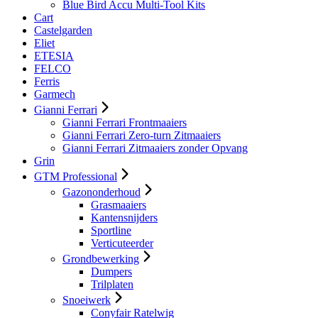
Blue Bird Accu Multi-Tool Kits
Cart
Castelgarden
Eliet
ETESIA
FELCO
Ferris
Garmech
Gianni Ferrari
Gianni Ferrari Frontmaaiers
Gianni Ferrari Zero-turn Zitmaaiers
Gianni Ferrari Zitmaaiers zonder Opvang
Grin
GTM Professional
Gazononderhoud
Grasmaaiers
Kantensnijders
Sportline
Verticuteerder
Grondbewerking
Dumpers
Trilplaten
Snoeiwerk
Conyfair Ratelwig