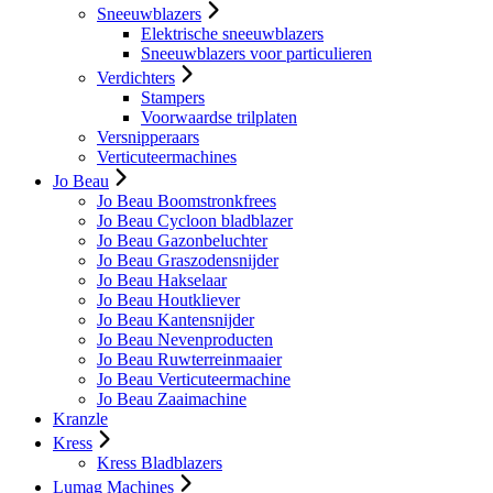
Sneeuwblazers
Elektrische sneeuwblazers
Sneeuwblazers voor particulieren
Verdichters
Stampers
Voorwaardse trilplaten
Versnipperaars
Verticuteermachines
Jo Beau
Jo Beau Boomstronkfrees
Jo Beau Cycloon bladblazer
Jo Beau Gazonbeluchter
Jo Beau Graszodensnijder
Jo Beau Hakselaar
Jo Beau Houtkliever
Jo Beau Kantensnijder
Jo Beau Nevenproducten
Jo Beau Ruwterreinmaaier
Jo Beau Verticuteermachine
Jo Beau Zaaimachine
Kranzle
Kress
Kress Bladblazers
Lumag Machines