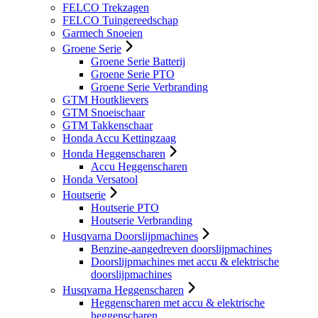
FELCO Trekzagen
FELCO Tuingereedschap
Garmech Snoeien
Groene Serie
Groene Serie Batterij
Groene Serie PTO
Groene Serie Verbranding
GTM Houtklievers
GTM Snoeischaar
GTM Takkenschaar
Honda Accu Kettingzaag
Honda Heggenscharen
Accu Heggenscharen
Honda Versatool
Houtserie
Houtserie PTO
Houtserie Verbranding
Husqvarna Doorslijpmachines
Benzine-aangedreven doorslijpmachines
Doorslijpmachines met accu & elektrische
doorslijpmachines
Husqvarna Heggenscharen
Heggenscharen met accu & elektrische
heggenscharen