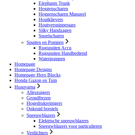
Elephants Trunk
Heggenscharen
Heggenscharen Manueel
Houtklievers
Houtversnipperaars
Silky Handzagen
Snoeischaren
Spuiten en Pompen
Rugspuiten Accu
Rugspuiten Handbediend
Waterpompen
Homepage
Homepage Designs
Homepage Hero Blocks
Honda Gazon en Tuin
Husqvarna
Alleszuigers
Grondfrezen
Hogedrukreinigers
Onkruid borstels
Sneeuwblazers
Elektrische sneeuwblazers
Sneeuwblazers voor particulieren
Verdichters