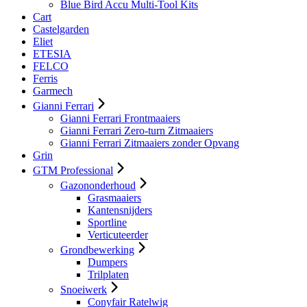
Blue Bird Accu Multi-Tool Kits
Cart
Castelgarden
Eliet
ETESIA
FELCO
Ferris
Garmech
Gianni Ferrari
Gianni Ferrari Frontmaaiers
Gianni Ferrari Zero-turn Zitmaaiers
Gianni Ferrari Zitmaaiers zonder Opvang
Grin
GTM Professional
Gazononderhoud
Grasmaaiers
Kantensnijders
Sportline
Verticuteerder
Grondbewerking
Dumpers
Trilplaten
Snoeiwerk
Conyfair Ratelwig