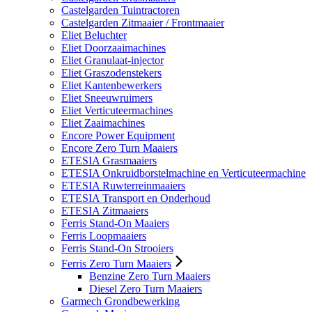
Castelgarden Tuintractoren
Castelgarden Zitmaaier / Frontmaaier
Eliet Beluchter
Eliet Doorzaaimachines
Eliet Granulaat-injector
Eliet Graszodenstekers
Eliet Kantenbewerkers
Eliet Sneeuwruimers
Eliet Verticuteermachines
Eliet Zaaimachines
Encore Power Equipment
Encore Zero Turn Maaiers
ETESIA Grasmaaiers
ETESIA Onkruidborstelmachine en Verticuteermachine
ETESIA Ruwterreinmaaiers
ETESIA Transport en Onderhoud
ETESIA Zitmaaiers
Ferris Stand-On Maaiers
Ferris Loopmaaiers
Ferris Stand-On Strooiers
Ferris Zero Turn Maaiers
Benzine Zero Turn Maaiers
Diesel Zero Turn Maaiers
Garmech Grondbewerking