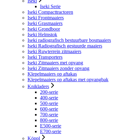
Iseki
Iseki Serie
Iseki Compacttractoren
Iseki Frontmaaiers
Iseki Grasmaaiers
Iseki Grondboor
Iseki Helmstok
Iseki radiografisch bestuurbare bosmaaiers
Iseki Radiografisch gestuurde maaiers
Iseki Ruwterrein zitmaaiers
Iseki Transporters
Iseki Zitmaaiers met opvang
Iseki Zitmaaiers zonder opvang
Klepelmaaiers op aftakas
Klepelmaaiers op aftakas met opvangbak
Knikladers
200-serie
400-serie
500-serie
600-serie
700-serie
800-serie
E500-serie
E700-serie
Köppl