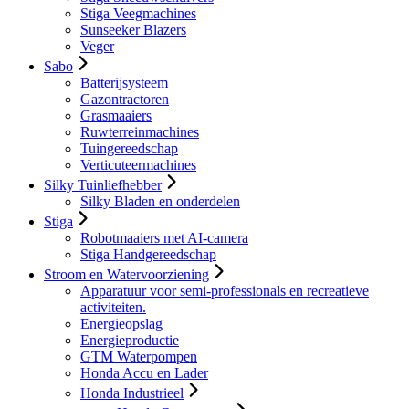
Stiga Veegmachines
Sunseeker Blazers
Veger
Sabo
Batterijsysteem
Gazontractoren
Grasmaaiers
Ruwterreinmachines
Tuingereedschap
Verticuteermachines
Silky Tuinliefhebber
Silky Bladen en onderdelen
Stiga
Robotmaaiers met AI-camera
Stiga Handgereedschap
Stroom en Watervoorziening
Apparatuur voor semi-professionals en recreatieve
activiteiten.
Energieopslag
Energieproductie
GTM Waterpompen
Honda Accu en Lader
Honda Industrieel