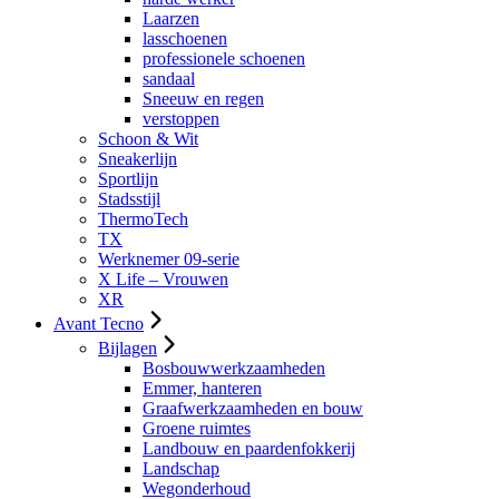
Laarzen
lasschoenen
professionele schoenen
sandaal
Sneeuw en regen
verstoppen
Schoon & Wit
Sneakerlijn
Sportlijn
Stadsstijl
ThermoTech
TX
Werknemer 09-serie
X Life – Vrouwen
XR
Avant Tecno
Bijlagen
Bosbouwwerkzaamheden
Emmer, hanteren
Graafwerkzaamheden en bouw
Groene ruimtes
Landbouw en paardenfokkerij
Landschap
Wegonderhoud