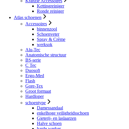
Kranzle Accessoires
Kettingreiniger
Ronde reiniger
Atlas schoenen
Accessoires
binnenzool
Schoenveter
Spray & Crème
werksok
Alu-Tec
Anatomische structuur
BS-serie
C Tec
Duosoft
Ergo-Med
Flash
Gore-Tex
Groot formaat
Hardloper
schoentype
Damessandaal
enkelhoge veiligheidsschoen
Gieterij- en laslaarzen
Halve schoen
harde werker