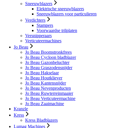
Sneeuwblazers
Elektrische sneeuwblazers
Sneeuwblazers voor particulieren
Verdichters
Stampers
Voorwaardse trilplaten
Versnipperaars
Verticuteermachines
Jo Beau
Jo Beau Boomstronkfrees
Jo Beau Cycloon bladblazer
Jo Beau Gazonbeluchter
Jo Beau Graszodensnijder
Jo Beau Hakselaar
Jo Beau Houtkliever
Jo Beau Kantensnijder
Jo Beau Nevenproducten
Jo Beau Ruwterreinmaaier
Jo Beau Verticuteermachine
Jo Beau Zaaimachine
Kranzle
Kress
Kress Bladblazers
Lumag Machines