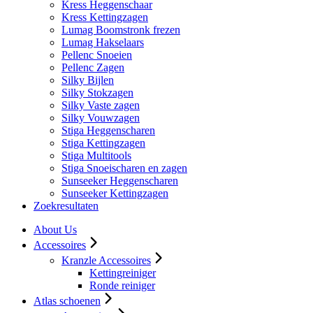
Kress Heggenschaar
Kress Kettingzagen
Lumag Boomstronk frezen
Lumag Hakselaars
Pellenc Snoeien
Pellenc Zagen
Silky Bijlen
Silky Stokzagen
Silky Vaste zagen
Silky Vouwzagen
Stiga Heggenscharen
Stiga Kettingzagen
Stiga Multitools
Stiga Snoeischaren en zagen
Sunseeker Heggenscharen
Sunseeker Kettingzagen
Zoekresultaten
About Us
Accessoires
Kranzle Accessoires
Kettingreiniger
Ronde reiniger
Atlas schoenen