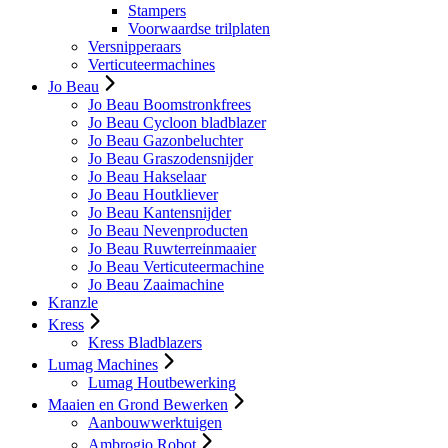
Stampers
Voorwaardse trilplaten
Versnipperaars
Verticuteermachines
Jo Beau
Jo Beau Boomstronkfrees
Jo Beau Cycloon bladblazer
Jo Beau Gazonbeluchter
Jo Beau Graszodensnijder
Jo Beau Hakselaar
Jo Beau Houtkliever
Jo Beau Kantensnijder
Jo Beau Nevenproducten
Jo Beau Ruwterreinmaaier
Jo Beau Verticuteermachine
Jo Beau Zaaimachine
Kranzle
Kress
Kress Bladblazers
Lumag Machines
Lumag Houtbewerking
Maaien en Grond Bewerken
Aanbouwwerktuigen
Ambrogio Robot