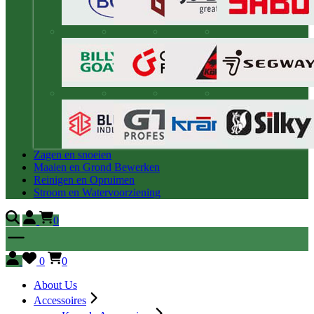
Zagen en snoeien
Maaien en Grond Bewerken
Reinigen en Opruimen
Stroom en Watervoorziening
0
0
0
About Us
Accessoires