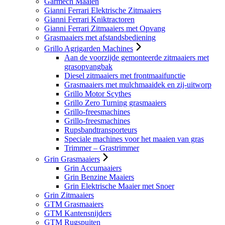
Garmech Maaien
Gianni Ferrari Elektrische Zitmaaiers
Gianni Ferrari Kniktractoren
Gianni Ferrari Zitmaaiers met Opvang
Grasmaaiers met afstandsbediening
Grillo Agrigarden Machines
Aan de voorzijde gemonteerde zitmaaiers met
grasopvangbak
Diesel zitmaaiers met frontmaaifunctie
Grasmaaiers met mulchmaaidek en zij-uitworp
Grillo Motor Scythes
Grillo Zero Turning grasmaaiers
Grillo-freesmachines
Grillo-freesmachines
Rupsbandtransporteurs
Speciale machines voor het maaien van gras
Trimmer – Grastrimmer
Grin Grasmaaiers
Grin Accumaaiers
Grin Benzine Maaiers
Grin Elektrische Maaier met Snoer
Grin Zitmaaiers
GTM Grasmaaiers
GTM Kantensnijders
GTM Rugspuiten