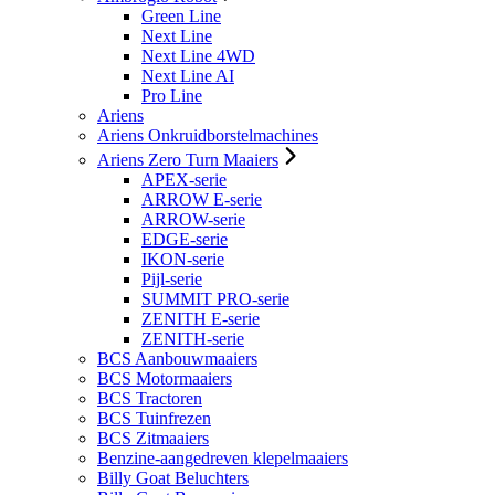
Green Line
Next Line
Next Line 4WD
Next Line AI
Pro Line
Ariens
Ariens Onkruidborstelmachines
Ariens Zero Turn Maaiers
APEX-serie
ARROW E-serie
ARROW-serie
EDGE-serie
IKON-serie
Pijl-serie
SUMMIT PRO-serie
ZENITH E-serie
ZENITH-serie
BCS Aanbouwmaaiers
BCS Motormaaiers
BCS Tractoren
BCS Tuinfrezen
BCS Zitmaaiers
Benzine-aangedreven klepelmaaiers
Billy Goat Beluchters