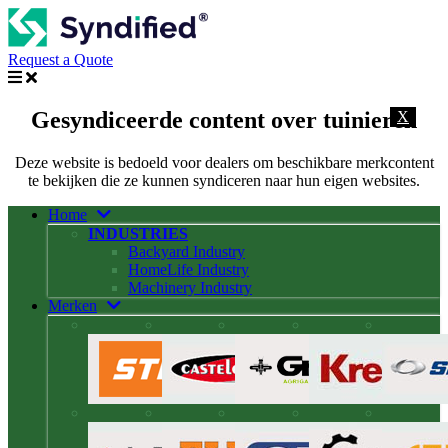
Request a Quote
Gesyndiceerde content over tuinieren
X
Deze website is bedoeld voor dealers om beschikbare merkcontent
te bekijken die ze kunnen syndiceren naar hun eigen websites.
Home
INDUSTRIES
Backyard Industry
HomeLife Industry
Machinery Industry
Merken