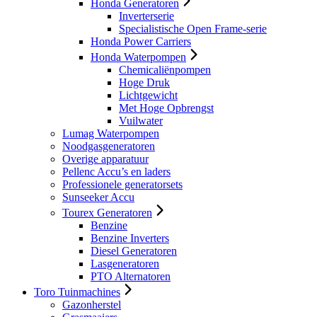
Honda Generatoren
Inverterserie
Specialistische Open Frame-serie
Honda Power Carriers
Honda Waterpompen
Chemicaliënpompen
Hoge Druk
Lichtgewicht
Met Hoge Opbrengst
Vuilwater
Lumag Waterpompen
Noodgasgeneratoren
Overige apparatuur
Pellenc Accu’s en laders
Professionele generatorsets
Sunseeker Accu
Tourex Generatoren
Benzine
Benzine Inverters
Diesel Generatoren
Lasgeneratoren
PTO Alternatoren
Toro Tuinmachines
Gazonherstel