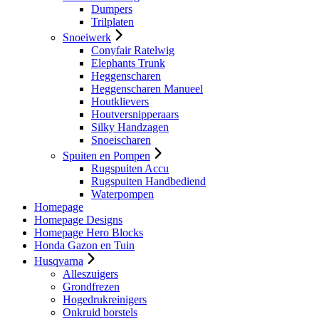
Dumpers
Trilplaten
Snoeiwerk
Conyfair Ratelwig
Elephants Trunk
Heggenscharen
Heggenscharen Manueel
Houtklievers
Houtversnipperaars
Silky Handzagen
Snoeischaren
Spuiten en Pompen
Rugspuiten Accu
Rugspuiten Handbediend
Waterpompen
Homepage
Homepage Designs
Homepage Hero Blocks
Honda Gazon en Tuin
Husqvarna
Alleszuigers
Grondfrezen
Hogedrukreinigers
Onkruid borstels