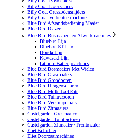
Billy Goat Bosmaaiers
Billy Goat Doorzaaiers
Billy Goat Graszodensnijders
Billy Goat Verticuteermachines
Blue Bird Afstandsbediening Maaier
Blue Bird Blazers
Blue Bird Bosmaaiers en Afwerkmachines
Bluebird Lijn
Bluebird ST Lijn
Honda Lijn
Kawasaki Lijn
Lithium Batterijmachines
Blue Bird Bosmaaiers Met Wielen
Blue Bird Grasmaaiers
Blue Bird Grondboren
Blue Bird Heggenscharen
Blue Bird Multi-Tool Kits
Blue Bird Tuintractoren
Blue Bird Versnipperaars
Blue Bird Zitmaaiers
Castelgarden Grasmaaiers
Castelgarden Tuintractoren
Castelgarden Zitmaaier / Frontmaaier
Eliet Beluchter
Eliet Doorzaaimachines