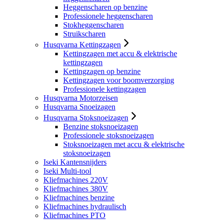
Heggenscharen op benzine
Professionele heggenscharen
Stokheggenscharen
Struikscharen
Husqvarna Kettingzagen
Kettingzagen met accu & elektrische
kettingzagen
Kettingzagen op benzine
Kettingzagen voor boomverzorging
Professionele kettingzagen
Husqvarna Motorzeisen
Husqvarna Snoeizagen
Husqvarna Stoksnoeizagen
Benzine stoksnoeizagen
Professionele stoksnoeizagen
Stoksnoeizagen met accu & elektrische
stoksnoeizagen
Iseki Kantensnijders
Iseki Multi-tool
Kliefmachines 220V
Kliefmachines 380V
Kliefmachines benzine
Kliefmachines hydraulisch
Kliefmachines PTO