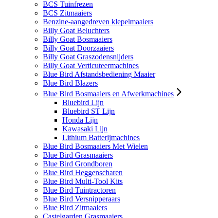
BCS Tuinfrezen
BCS Zitmaaiers
Benzine-aangedreven klepelmaaiers
Billy Goat Beluchters
Billy Goat Bosmaaiers
Billy Goat Doorzaaiers
Billy Goat Graszodensnijders
Billy Goat Verticuteermachines
Blue Bird Afstandsbediening Maaier
Blue Bird Blazers
Blue Bird Bosmaaiers en Afwerkmachines
Bluebird Lijn
Bluebird ST Lijn
Honda Lijn
Kawasaki Lijn
Lithium Batterijmachines
Blue Bird Bosmaaiers Met Wielen
Blue Bird Grasmaaiers
Blue Bird Grondboren
Blue Bird Heggenscharen
Blue Bird Multi-Tool Kits
Blue Bird Tuintractoren
Blue Bird Versnipperaars
Blue Bird Zitmaaiers
Castelgarden Grasmaaiers