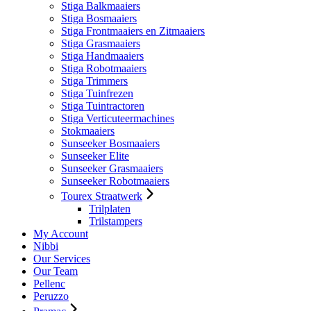
Stiga Balkmaaiers
Stiga Bosmaaiers
Stiga Frontmaaiers en Zitmaaiers
Stiga Grasmaaiers
Stiga Handmaaiers
Stiga Robotmaaiers
Stiga Trimmers
Stiga Tuinfrezen
Stiga Tuintractoren
Stiga Verticuteermachines
Stokmaaiers
Sunseeker Bosmaaiers
Sunseeker Elite
Sunseeker Grasmaaiers
Sunseeker Robotmaaiers
Tourex Straatwerk
Trilplaten
Trilstampers
My Account
Nibbi
Our Services
Our Team
Pellenc
Peruzzo