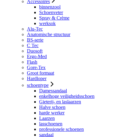
Accessoires
binnenzool
Schoenveter
Spray & Crème
werksok
Alu-Tec
Anatomische structuur
BS-serie
C Tec
Duosoft
Ergo-Med
Flash
Gore-Tex
Groot formaat
Hardloper
schoentype
Damessandaal
enkelhoge veiligheidsschoen
Gieterij- en laslaarzen
Halve schoen
harde werker
Laarzen
lasschoenen
professionele schoenen
sandaal