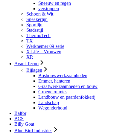
Sneeuw en regen
verstoppen
Schoon & Wit
Sneakerlijn
Sportlijn
Stadsstijl
ThermoTech
TX
Werknemer 09-serie
X Life – Vrouwen
XR
Avant Tecno
Bijlagen
Bosbouwwerkzaamheden
Emmer, hanteren
Graafwerkzaamheden en bouw
Groene ruimtes
Landbouw en paardenfokkerij
Landschap
Wegonderhoud
Balfor
BCS
Billy Goat
Blue Bird Industries