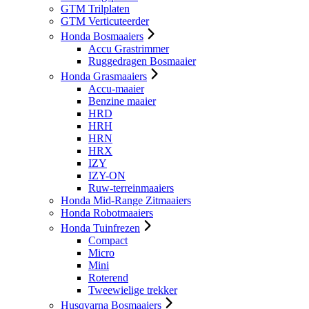
GTM Trilplaten
GTM Verticuteerder
Honda Bosmaaiers
Accu Grastrimmer
Ruggedragen Bosmaaier
Honda Grasmaaiers
Accu-maaier
Benzine maaier
HRD
HRH
HRN
HRX
IZY
IZY-ON
Ruw-terreinmaaiers
Honda Mid-Range Zitmaaiers
Honda Robotmaaiers
Honda Tuinfrezen
Compact
Micro
Mini
Roterend
Tweewielige trekker
Husqvarna Bosmaaiers