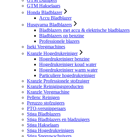
GTM Dumpers
GTM Hakselaars
Honda Bladblazer
Accu Bladblazer
Husqvarna Bladblazers
Bladblazers met accu & elektrische bladblazers
Bladblazers op benzine
Professionele blazers
Iseki Veegmachines
Kranzle Hogedrukreiniger
Hogedrukreiniger benzine
Hogedrukreiniger koud water
Hogedrukreiniger warm water
Particuliere hogedrukreiniger
Kranzle Professionele stofzuiger
Kranzle Reinigingsproducten
Kranzle Veegmachine
Pellenc Reinigen
Peruzzo stofzuigers
PTO-versnipperaars
Stiga Bladblazers
Stiga Bladblazers en bladzuigers
Stiga Hakselaars
Stiga Hogedrukreinigers
Stiga Sneeuwschuivers