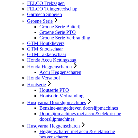
FELCO Trekzagen
FELCO Tuingereedschap
Garmech Snoeien
Groene Serie
Groene Serie Batterij
Groene Serie PTO
Groene Serie Verbranding
GTM Houtklievers
GTM Snoeischaar
GTM Takkenschaar
Honda Accu Kettingzaag
Honda Heggenscharen
Accu Heggenscharen
Honda Versatool
Houtserie
Houtserie PTO
Houtserie Verbranding
Husqvarna Doorslijpmachines
Benzine-aangedreven doorslijpmachines
Doorslijpmachines met accu & elektrische
doorslijpmachines
Husqvarna Heggenscharen
Heggenscharen met accu & elektrische
heggenscharen