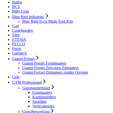
Balfor
BCS
Billy Goat
Blue Bird Industries
Blue Bird Accu Multi-Tool Kits
Cart
Castelgarden
Eliet
ETESIA
FELCO
Ferris
Garmech
Gianni Ferrari
Gianni Ferrari Frontmaaiers
Gianni Ferrari Zero-turn Zitmaaiers
Gianni Ferrari Zitmaaiers zonder Opvang
Grin
GTM Professional
Gazononderhoud
Grasmaaiers
Kantensnijders
Sportline
Verticuteerder
Grondbewerking