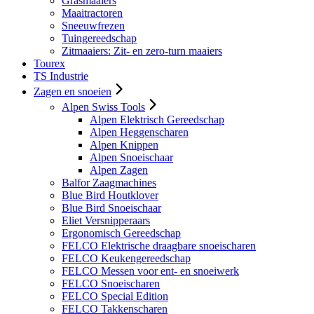
Grasmaaiers
Maaitractoren
Sneeuwfrezen
Tuingereedschap
Zitmaaiers: Zit- en zero-turn maaiers
Tourex
TS Industrie
Zagen en snoeien
Alpen Swiss Tools
Alpen Elektrisch Gereedschap
Alpen Heggenscharen
Alpen Knippen
Alpen Snoeischaar
Alpen Zagen
Balfor Zaagmachines
Blue Bird Houtklover
Blue Bird Snoeischaar
Eliet Versnipperaars
Ergonomisch Gereedschap
FELCO Elektrische draagbare snoeischaren
FELCO Keukengereedschap
FELCO Messen voor ent- en snoeiwerk
FELCO Snoeischaren
FELCO Special Edition
FELCO Takkenscharen