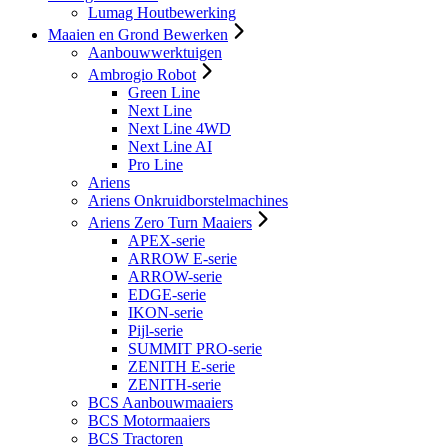
Lumag Houtbewerking
Maaien en Grond Bewerken
Aanbouwwerktuigen
Ambrogio Robot
Green Line
Next Line
Next Line 4WD
Next Line AI
Pro Line
Ariens
Ariens Onkruidborstelmachines
Ariens Zero Turn Maaiers
APEX-serie
ARROW E-serie
ARROW-serie
EDGE-serie
IKON-serie
Pijl-serie
SUMMIT PRO-serie
ZENITH E-serie
ZENITH-serie
BCS Aanbouwmaaiers
BCS Motormaaiers
BCS Tractoren