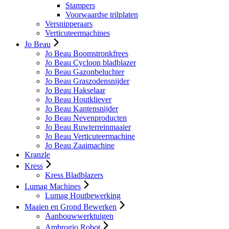
Stampers
Voorwaardse trilplaten
Versnipperaars
Verticuteermachines
Jo Beau
Jo Beau Boomstronkfrees
Jo Beau Cycloon bladblazer
Jo Beau Gazonbeluchter
Jo Beau Graszodensnijder
Jo Beau Hakselaar
Jo Beau Houtkliever
Jo Beau Kantensnijder
Jo Beau Nevenproducten
Jo Beau Ruwterreinmaaier
Jo Beau Verticuteermachine
Jo Beau Zaaimachine
Kranzle
Kress
Kress Bladblazers
Lumag Machines
Lumag Houtbewerking
Maaien en Grond Bewerken
Aanbouwwerktuigen
Ambrogio Robot