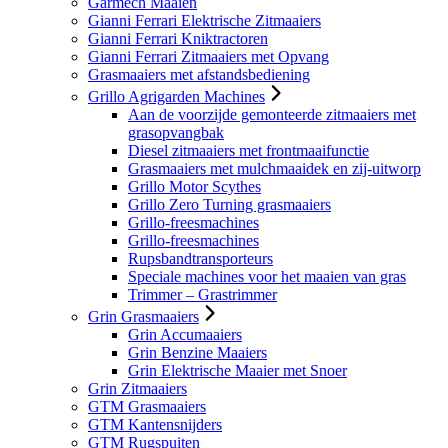
Garmech Maaien
Gianni Ferrari Elektrische Zitmaaiers
Gianni Ferrari Kniktractoren
Gianni Ferrari Zitmaaiers met Opvang
Grasmaaiers met afstandsbediening
Grillo Agrigarden Machines
Aan de voorzijde gemonteerde zitmaaiers met
grasopvangbak
Diesel zitmaaiers met frontmaaifunctie
Grasmaaiers met mulchmaaidek en zij-uitworp
Grillo Motor Scythes
Grillo Zero Turning grasmaaiers
Grillo-freesmachines
Grillo-freesmachines
Rupsbandtransporteurs
Speciale machines voor het maaien van gras
Trimmer – Grastrimmer
Grin Grasmaaiers
Grin Accumaaiers
Grin Benzine Maaiers
Grin Elektrische Maaier met Snoer
Grin Zitmaaiers
GTM Grasmaaiers
GTM Kantensnijders
GTM Rugspuiten