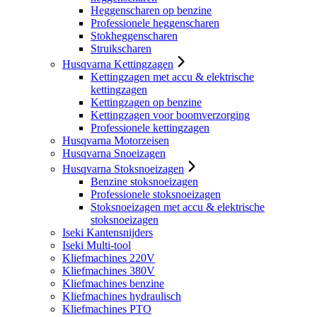
Heggenscharen op benzine
Professionele heggenscharen
Stokheggenscharen
Struikscharen
Husqvarna Kettingzagen
Kettingzagen met accu & elektrische
kettingzagen
Kettingzagen op benzine
Kettingzagen voor boomverzorging
Professionele kettingzagen
Husqvarna Motorzeisen
Husqvarna Snoeizagen
Husqvarna Stoksnoeizagen
Benzine stoksnoeizagen
Professionele stoksnoeizagen
Stoksnoeizagen met accu & elektrische
stoksnoeizagen
Iseki Kantensnijders
Iseki Multi-tool
Kliefmachines 220V
Kliefmachines 380V
Kliefmachines benzine
Kliefmachines hydraulisch
Kliefmachines PTO