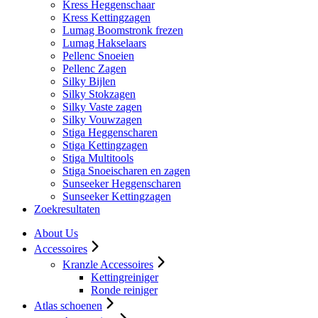
Kress Heggenschaar
Kress Kettingzagen
Lumag Boomstronk frezen
Lumag Hakselaars
Pellenc Snoeien
Pellenc Zagen
Silky Bijlen
Silky Stokzagen
Silky Vaste zagen
Silky Vouwzagen
Stiga Heggenscharen
Stiga Kettingzagen
Stiga Multitools
Stiga Snoeischaren en zagen
Sunseeker Heggenscharen
Sunseeker Kettingzagen
Zoekresultaten
About Us
Accessoires
Kranzle Accessoires
Kettingreiniger
Ronde reiniger
Atlas schoenen