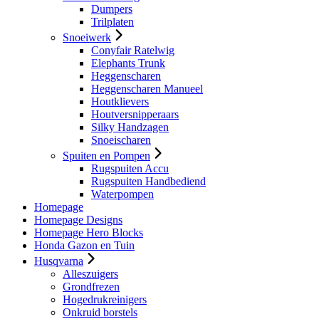
Dumpers
Trilplaten
Snoeiwerk
Conyfair Ratelwig
Elephants Trunk
Heggenscharen
Heggenscharen Manueel
Houtklievers
Houtversnipperaars
Silky Handzagen
Snoeischaren
Spuiten en Pompen
Rugspuiten Accu
Rugspuiten Handbediend
Waterpompen
Homepage
Homepage Designs
Homepage Hero Blocks
Honda Gazon en Tuin
Husqvarna
Alleszuigers
Grondfrezen
Hogedrukreinigers
Onkruid borstels