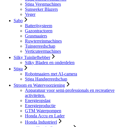
Stiga Veegmachines
Sunseeker Blazers
Veger
Sabo
Batterijsysteem
Gazontractoren
Grasmaaiers
Ruwterreinmachines
Tuingereedschap
Verticuteermachines
Silky Tuinliefhebber
Silky Bladen en onderdelen
Stiga
Robotmaaiers met AI-camera
Stiga Handgereedschap
Stroom en Watervoorziening
Apparatuur voor semi-professionals en recreatieve
activiteiten.
Energieopslag
Energieproductie
GTM Waterpompen
Honda Accu en Lader
Honda Industrieel