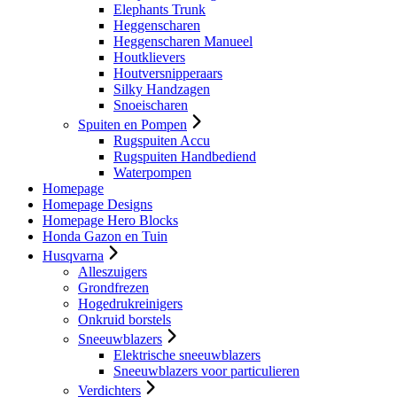
Elephants Trunk
Heggenscharen
Heggenscharen Manueel
Houtklievers
Houtversnipperaars
Silky Handzagen
Snoeischaren
Spuiten en Pompen
Rugspuiten Accu
Rugspuiten Handbediend
Waterpompen
Homepage
Homepage Designs
Homepage Hero Blocks
Honda Gazon en Tuin
Husqvarna
Alleszuigers
Grondfrezen
Hogedrukreinigers
Onkruid borstels
Sneeuwblazers
Elektrische sneeuwblazers
Sneeuwblazers voor particulieren
Verdichters