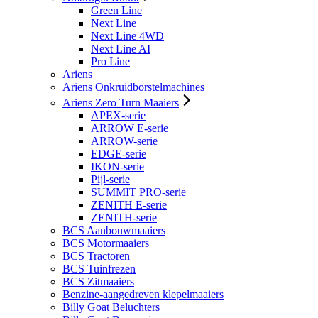
Green Line
Next Line
Next Line 4WD
Next Line AI
Pro Line
Ariens
Ariens Onkruidborstelmachines
Ariens Zero Turn Maaiers
APEX-serie
ARROW E-serie
ARROW-serie
EDGE-serie
IKON-serie
Pijl-serie
SUMMIT PRO-serie
ZENITH E-serie
ZENITH-serie
BCS Aanbouwmaaiers
BCS Motormaaiers
BCS Tractoren
BCS Tuinfrezen
BCS Zitmaaiers
Benzine-aangedreven klepelmaaiers
Billy Goat Beluchters