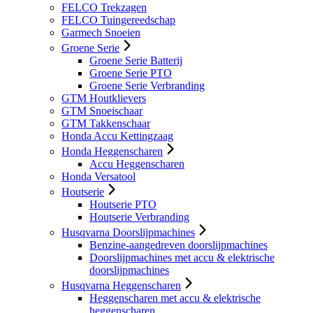
FELCO Trekzagen
FELCO Tuingereedschap
Garmech Snoeien
Groene Serie
Groene Serie Batterij
Groene Serie PTO
Groene Serie Verbranding
GTM Houtklievers
GTM Snoeischaar
GTM Takkenschaar
Honda Accu Kettingzaag
Honda Heggenscharen
Accu Heggenscharen
Honda Versatool
Houtserie
Houtserie PTO
Houtserie Verbranding
Husqvarna Doorslijpmachines
Benzine-aangedreven doorslijpmachines
Doorslijpmachines met accu & elektrische
doorslijpmachines
Husqvarna Heggenscharen
Heggenscharen met accu & elektrische
heggenscharen