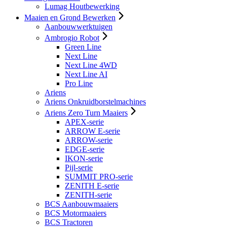
Lumag Houtbewerking
Maaien en Grond Bewerken
Aanbouwwerktuigen
Ambrogio Robot
Green Line
Next Line
Next Line 4WD
Next Line AI
Pro Line
Ariens
Ariens Onkruidborstelmachines
Ariens Zero Turn Maaiers
APEX-serie
ARROW E-serie
ARROW-serie
EDGE-serie
IKON-serie
Pijl-serie
SUMMIT PRO-serie
ZENITH E-serie
ZENITH-serie
BCS Aanbouwmaaiers
BCS Motormaaiers
BCS Tractoren