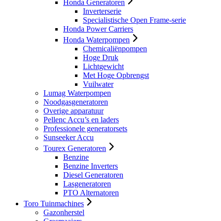
Honda Generatoren
Inverterserie
Specialistische Open Frame-serie
Honda Power Carriers
Honda Waterpompen
Chemicaliënpompen
Hoge Druk
Lichtgewicht
Met Hoge Opbrengst
Vuilwater
Lumag Waterpompen
Noodgasgeneratoren
Overige apparatuur
Pellenc Accu’s en laders
Professionele generatorsets
Sunseeker Accu
Tourex Generatoren
Benzine
Benzine Inverters
Diesel Generatoren
Lasgeneratoren
PTO Alternatoren
Toro Tuinmachines
Gazonherstel