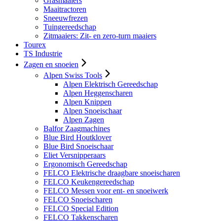
Grasmaaiers
Maaitractoren
Sneeuwfrezen
Tuingereedschap
Zitmaaiers: Zit- en zero-turn maaiers
Tourex
TS Industrie
Zagen en snoeien
Alpen Swiss Tools
Alpen Elektrisch Gereedschap
Alpen Heggenscharen
Alpen Knippen
Alpen Snoeischaar
Alpen Zagen
Balfor Zaagmachines
Blue Bird Houtklover
Blue Bird Snoeischaar
Eliet Versnipperaars
Ergonomisch Gereedschap
FELCO Elektrische draagbare snoeischaren
FELCO Keukengereedschap
FELCO Messen voor ent- en snoeiwerk
FELCO Snoeischaren
FELCO Special Edition
FELCO Takkenscharen