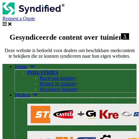
Request a Quote
Gesyndiceerde content over tuinieren
X
Deze website is bedoeld voor dealers om beschikbare merkcontent
te bekijken die ze kunnen syndiceren naar hun eigen websites.
Home
INDUSTRIES
Backyard Industry
HomeLife Industry
Machinery Industry
Merken