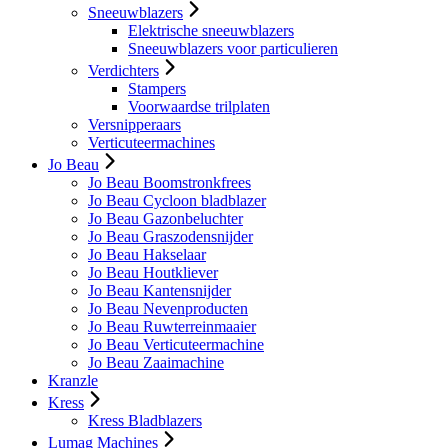
Sneeuwblazers
Elektrische sneeuwblazers
Sneeuwblazers voor particulieren
Verdichters
Stampers
Voorwaardse trilplaten
Versnipperaars
Verticuteermachines
Jo Beau
Jo Beau Boomstronkfrees
Jo Beau Cycloon bladblazer
Jo Beau Gazonbeluchter
Jo Beau Graszodensnijder
Jo Beau Hakselaar
Jo Beau Houtkliever
Jo Beau Kantensnijder
Jo Beau Nevenproducten
Jo Beau Ruwterreinmaaier
Jo Beau Verticuteermachine
Jo Beau Zaaimachine
Kranzle
Kress
Kress Bladblazers
Lumag Machines