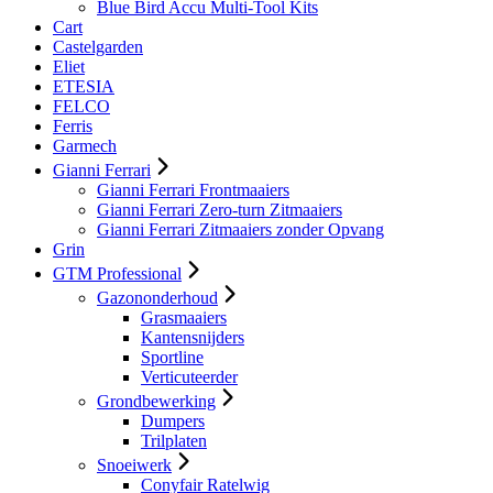
Blue Bird Accu Multi-Tool Kits
Cart
Castelgarden
Eliet
ETESIA
FELCO
Ferris
Garmech
Gianni Ferrari
Gianni Ferrari Frontmaaiers
Gianni Ferrari Zero-turn Zitmaaiers
Gianni Ferrari Zitmaaiers zonder Opvang
Grin
GTM Professional
Gazononderhoud
Grasmaaiers
Kantensnijders
Sportline
Verticuteerder
Grondbewerking
Dumpers
Trilplaten
Snoeiwerk
Conyfair Ratelwig