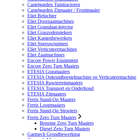
Castelgarden Tuintractoren
Castelgarden Zitmaaier / Frontmaaier
Eliet Beluchter
Eliet Doorzaaimachines
Eliet Granulaat-injector
Eliet Graszodenstekers
Eliet Kantenbewerkers
Eliet Sneeuwruimers
Eliet Verticuteermachines
Eliet Zaaimachines
Encore Power Equipment
Encore Zero Turn Maaiers
ETESIA Grasmaaiers
ETESIA Onkruidborstelmachine en Verticuteermachine
ETESIA Ruwterreinmaaiers
ETESIA Transport en Onderhoud
ETESIA Zitmaaiers
Ferris Stand-On Maaiers
Ferris Loopmaaiers
Ferris Stand-On Strooiers
Ferris Zero Turn Maaiers
Benzine Zero Turn Maaiers
Diesel Zero Turn Maaiers
Garmech Grondbewerking