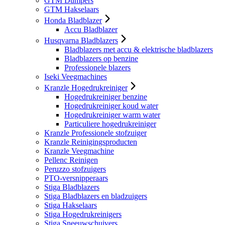
GTM Dumpers
GTM Hakselaars
Honda Bladblazer
Accu Bladblazer
Husqvarna Bladblazers
Bladblazers met accu & elektrische bladblazers
Bladblazers op benzine
Professionele blazers
Iseki Veegmachines
Kranzle Hogedrukreiniger
Hogedrukreiniger benzine
Hogedrukreiniger koud water
Hogedrukreiniger warm water
Particuliere hogedrukreiniger
Kranzle Professionele stofzuiger
Kranzle Reinigingsproducten
Kranzle Veegmachine
Pellenc Reinigen
Peruzzo stofzuigers
PTO-versnipperaars
Stiga Bladblazers
Stiga Bladblazers en bladzuigers
Stiga Hakselaars
Stiga Hogedrukreinigers
Stiga Sneeuwschuivers