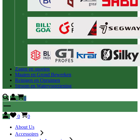
Zagen en snoeien
Maaien en Grond Bewerken
Reinigen en Opruimen
Stroom en Watervoorziening
0
0
0
About Us
Accessoires