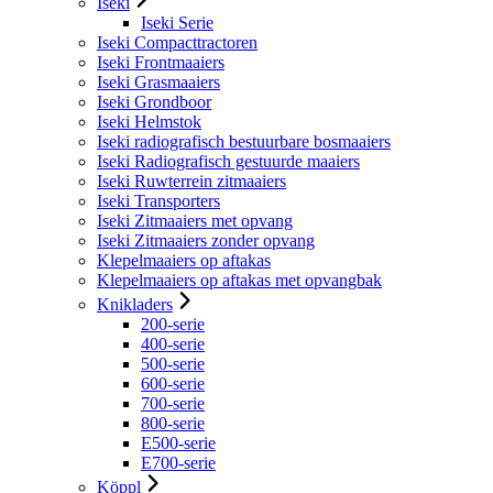
Iseki
Iseki Serie
Iseki Compacttractoren
Iseki Frontmaaiers
Iseki Grasmaaiers
Iseki Grondboor
Iseki Helmstok
Iseki radiografisch bestuurbare bosmaaiers
Iseki Radiografisch gestuurde maaiers
Iseki Ruwterrein zitmaaiers
Iseki Transporters
Iseki Zitmaaiers met opvang
Iseki Zitmaaiers zonder opvang
Klepelmaaiers op aftakas
Klepelmaaiers op aftakas met opvangbak
Knikladers
200-serie
400-serie
500-serie
600-serie
700-serie
800-serie
E500-serie
E700-serie
Köppl