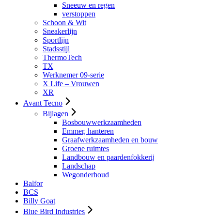
Sneeuw en regen
verstoppen
Schoon & Wit
Sneakerlijn
Sportlijn
Stadsstijl
ThermoTech
TX
Werknemer 09-serie
X Life – Vrouwen
XR
Avant Tecno
Bijlagen
Bosbouwwerkzaamheden
Emmer, hanteren
Graafwerkzaamheden en bouw
Groene ruimtes
Landbouw en paardenfokkerij
Landschap
Wegonderhoud
Balfor
BCS
Billy Goat
Blue Bird Industries