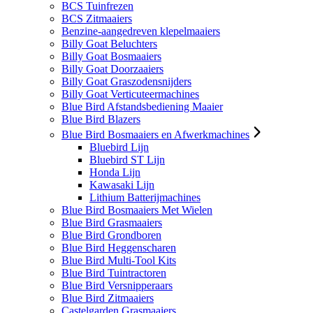
BCS Tuinfrezen
BCS Zitmaaiers
Benzine-aangedreven klepelmaaiers
Billy Goat Beluchters
Billy Goat Bosmaaiers
Billy Goat Doorzaaiers
Billy Goat Graszodensnijders
Billy Goat Verticuteermachines
Blue Bird Afstandsbediening Maaier
Blue Bird Blazers
Blue Bird Bosmaaiers en Afwerkmachines
Bluebird Lijn
Bluebird ST Lijn
Honda Lijn
Kawasaki Lijn
Lithium Batterijmachines
Blue Bird Bosmaaiers Met Wielen
Blue Bird Grasmaaiers
Blue Bird Grondboren
Blue Bird Heggenscharen
Blue Bird Multi-Tool Kits
Blue Bird Tuintractoren
Blue Bird Versnipperaars
Blue Bird Zitmaaiers
Castelgarden Grasmaaiers