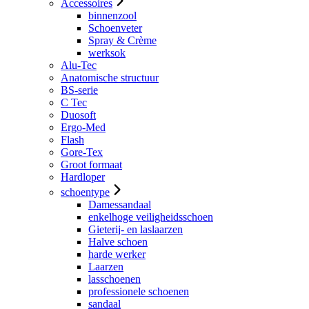
Accessoires
binnenzool
Schoenveter
Spray & Crème
werksok
Alu-Tec
Anatomische structuur
BS-serie
C Tec
Duosoft
Ergo-Med
Flash
Gore-Tex
Groot formaat
Hardloper
schoentype
Damessandaal
enkelhoge veiligheidsschoen
Gieterij- en laslaarzen
Halve schoen
harde werker
Laarzen
lasschoenen
professionele schoenen
sandaal