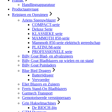
Pramac
Handlingsapparatuur
Productaanvraag
Reinigen en Opruimen
Ariens Sneeuwblazer
COMPACT-serie
Deluxe Serie
KLASSIEKE serie
MAMMOTH 850-serie
Mammoth 850-serie elektrisch gereedschap
PLATINUM-serie
PROFESSIONELE serie
Billy Goat Blad- en afvalzuigers
Billy Goat Bladblazers op wielen en op stand
Billy Goat Puinladers
Blue Bird Dragers
Batterijdrager
Vervoerder
Eliet Blazers en Zuigers
Ferris Stand-On Bladblazers
Garmech Transport
Gemotoriseerde versnipperaars
Grin Hakselmachines
De BIOCH-lijn