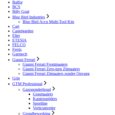
Balfor
BCS
Billy Goat
Blue Bird Industries
Blue Bird Accu Multi-Tool Kits
Cart
Castelgarden
Eliet
ETESIA
FELCO
Ferris
Garmech
Gianni Ferrari
Gianni Ferrari Frontmaaiers
Gianni Ferrari Zero-turn Zitmaaiers
Gianni Ferrari Zitmaaiers zonder Opvang
Grin
GTM Professional
Gazononderhoud
Grasmaaiers
Kantensnijders
Sportline
Verticuteerder
Grondbewerking