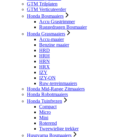
GTM Trilplaten
GTM Verticuteerder
Honda Bosmaaiers
Accu Grastrimmer
Ruggedragen Bosmaaier
Honda Grasmaaiers
Accu-maaier
Benzine maaier
HRD
HRH
HRN
HRX
IZY
IZY-ON
Ruw-terreinmaaiers
Honda Mid-Range Zitmaaiers
Honda Robotmaaiers
Honda Tuinfrezen
Compact
Micro
Mini
Roterend
Tweewielige trekker
Husqvarna Bosmaaiers