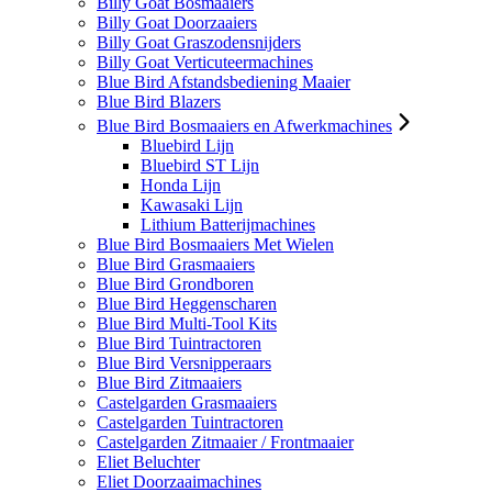
Billy Goat Bosmaaiers
Billy Goat Doorzaaiers
Billy Goat Graszodensnijders
Billy Goat Verticuteermachines
Blue Bird Afstandsbediening Maaier
Blue Bird Blazers
Blue Bird Bosmaaiers en Afwerkmachines
Bluebird Lijn
Bluebird ST Lijn
Honda Lijn
Kawasaki Lijn
Lithium Batterijmachines
Blue Bird Bosmaaiers Met Wielen
Blue Bird Grasmaaiers
Blue Bird Grondboren
Blue Bird Heggenscharen
Blue Bird Multi-Tool Kits
Blue Bird Tuintractoren
Blue Bird Versnipperaars
Blue Bird Zitmaaiers
Castelgarden Grasmaaiers
Castelgarden Tuintractoren
Castelgarden Zitmaaier / Frontmaaier
Eliet Beluchter
Eliet Doorzaaimachines