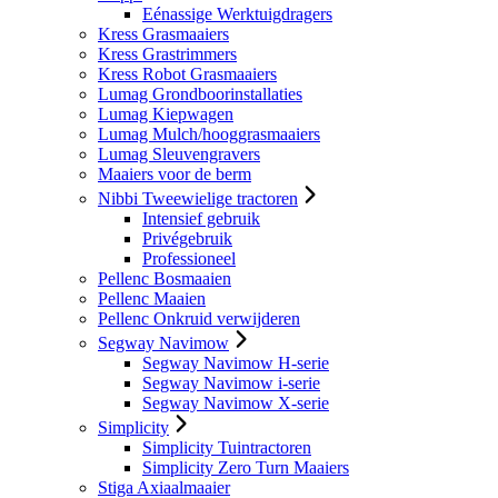
Eénassige Werktuigdragers
Kress Grasmaaiers
Kress Grastrimmers
Kress Robot Grasmaaiers
Lumag Grondboorinstallaties
Lumag Kiepwagen
Lumag Mulch/hooggrasmaaiers
Lumag Sleuvengravers
Maaiers voor de berm
Nibbi Tweewielige tractoren
Intensief gebruik
Privégebruik
Professioneel
Pellenc Bosmaaien
Pellenc Maaien
Pellenc Onkruid verwijderen
Segway Navimow
Segway Navimow H-serie
Segway Navimow i-serie
Segway Navimow X-serie
Simplicity
Simplicity Tuintractoren
Simplicity Zero Turn Maaiers
Stiga Axiaalmaaier