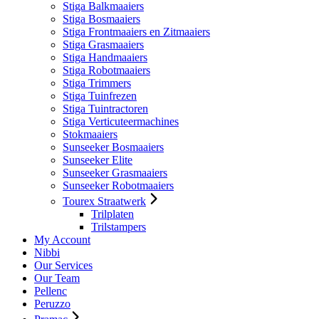
Stiga Balkmaaiers
Stiga Bosmaaiers
Stiga Frontmaaiers en Zitmaaiers
Stiga Grasmaaiers
Stiga Handmaaiers
Stiga Robotmaaiers
Stiga Trimmers
Stiga Tuinfrezen
Stiga Tuintractoren
Stiga Verticuteermachines
Stokmaaiers
Sunseeker Bosmaaiers
Sunseeker Elite
Sunseeker Grasmaaiers
Sunseeker Robotmaaiers
Tourex Straatwerk
Trilplaten
Trilstampers
My Account
Nibbi
Our Services
Our Team
Pellenc
Peruzzo