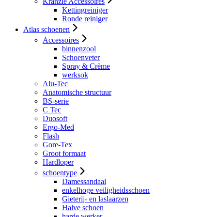
Kranzle Accessoires
Kettingreiniger
Ronde reiniger
Atlas schoenen
Accessoires
binnenzool
Schoenveter
Spray & Crème
werksok
Alu-Tec
Anatomische structuur
BS-serie
C Tec
Duosoft
Ergo-Med
Flash
Gore-Tex
Groot formaat
Hardloper
schoentype
Damessandaal
enkelhoge veiligheidsschoen
Gieterij- en laslaarzen
Halve schoen
harde werker