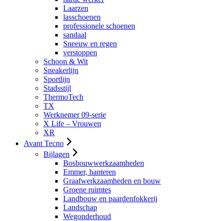
Laarzen
lasschoenen
professionele schoenen
sandaal
Sneeuw en regen
verstoppen
Schoon & Wit
Sneakerlijn
Sportlijn
Stadsstijl
ThermoTech
TX
Werknemer 09-serie
X Life – Vrouwen
XR
Avant Tecno
Bijlagen
Bosbouwwerkzaamheden
Emmer, hanteren
Graafwerkzaamheden en bouw
Groene ruimtes
Landbouw en paardenfokkerij
Landschap
Wegonderhoud