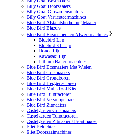
Billy Goat Bosmaaiers
Billy Goat Doorzaaiers
Billy Goat Graszodensnijders
Billy Goat Verticuteermachines
Blue Bird Afstandsbediening Maaier
Blue Bird Blazers
Blue Bird Bosmaaiers en Afwerkmachines
Bluebird Lijn
Bluebird ST Lijn
Honda Lijn
Kawasaki Lijn
Lithium Batterijmachines
Blue Bird Bosmaaiers Met Wielen
Blue Bird Grasmaaiers
Blue Bird Grondboren
Blue Bird Heggenscharen
Blue Bird Multi-Tool Kits
Blue Bird Tuintractoren
Blue Bird Versnipperaars
Blue Bird Zitmaaiers
Castelgarden Grasmaaiers
Castelgarden Tuintractoren
Castelgarden Zitmaaier / Frontmaaier
Eliet Beluchter
Eliet Doorzaaimachines