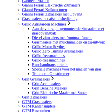
Garmech Maaien
Gianni Ferrari Elektrische Zitmaaiers
Gianni Ferrari Kniktractoren
Gianni Ferrari Zitmaaiers met Opvang
Grasmaaiers met afstandsbediening
Grillo Agrigarden Machines
Aan de voorzijde gemonteerde zitmaaiers met
grasopvangbak
Diesel zitmaaiers met frontmaaifunctie
Grasmaaiers met mulchmaaidek en zij-uitworp
Grillo Motor Scythes
Grillo Zero Turning grasmaaiers
Grillo-freesmachines
Grillo-freesmachines
Rupsbandtransporteurs
Speciale machines voor het maaien van gras
Trimmer – Grastrimmer
Grin Grasmaaiers
Grin Accumaaiers
Grin Benzine Maaiers
Grin Elektrische Maaier met Snoer
Grin Zitmaaiers
GTM Grasmaaiers
GTM Kantensnijders
GTM Rugspuiten