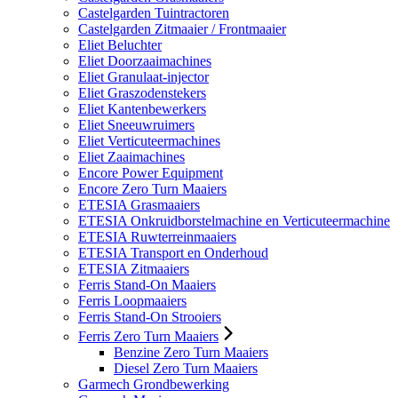
Castelgarden Tuintractoren
Castelgarden Zitmaaier / Frontmaaier
Eliet Beluchter
Eliet Doorzaaimachines
Eliet Granulaat-injector
Eliet Graszodenstekers
Eliet Kantenbewerkers
Eliet Sneeuwruimers
Eliet Verticuteermachines
Eliet Zaaimachines
Encore Power Equipment
Encore Zero Turn Maaiers
ETESIA Grasmaaiers
ETESIA Onkruidborstelmachine en Verticuteermachine
ETESIA Ruwterreinmaaiers
ETESIA Transport en Onderhoud
ETESIA Zitmaaiers
Ferris Stand-On Maaiers
Ferris Loopmaaiers
Ferris Stand-On Strooiers
Ferris Zero Turn Maaiers
Benzine Zero Turn Maaiers
Diesel Zero Turn Maaiers
Garmech Grondbewerking