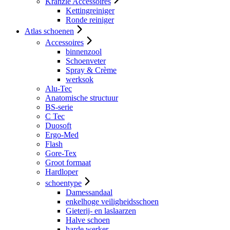
Kranzle Accessoires
Kettingreiniger
Ronde reiniger
Atlas schoenen
Accessoires
binnenzool
Schoenveter
Spray & Crème
werksok
Alu-Tec
Anatomische structuur
BS-serie
C Tec
Duosoft
Ergo-Med
Flash
Gore-Tex
Groot formaat
Hardloper
schoentype
Damessandaal
enkelhoge veiligheidsschoen
Gieterij- en laslaarzen
Halve schoen
harde werker