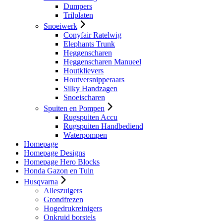
Dumpers
Trilplaten
Snoeiwerk
Conyfair Ratelwig
Elephants Trunk
Heggenscharen
Heggenscharen Manueel
Houtklievers
Houtversnipperaars
Silky Handzagen
Snoeischaren
Spuiten en Pompen
Rugspuiten Accu
Rugspuiten Handbediend
Waterpompen
Homepage
Homepage Designs
Homepage Hero Blocks
Honda Gazon en Tuin
Husqvarna
Alleszuigers
Grondfrezen
Hogedrukreinigers
Onkruid borstels