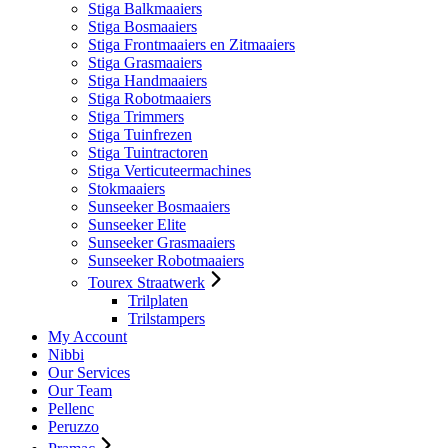
Stiga Balkmaaiers
Stiga Bosmaaiers
Stiga Frontmaaiers en Zitmaaiers
Stiga Grasmaaiers
Stiga Handmaaiers
Stiga Robotmaaiers
Stiga Trimmers
Stiga Tuinfrezen
Stiga Tuintractoren
Stiga Verticuteermachines
Stokmaaiers
Sunseeker Bosmaaiers
Sunseeker Elite
Sunseeker Grasmaaiers
Sunseeker Robotmaaiers
Tourex Straatwerk
Trilplaten
Trilstampers
My Account
Nibbi
Our Services
Our Team
Pellenc
Peruzzo