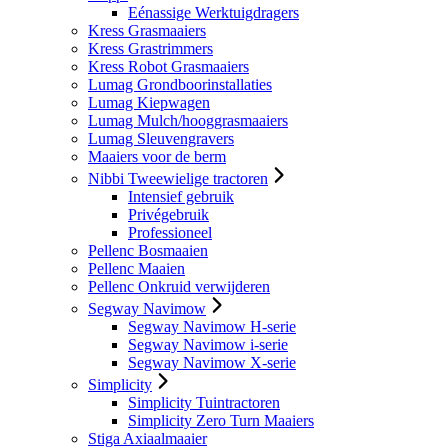
Eénassige Werktuigdragers
Kress Grasmaaiers
Kress Grastrimmers
Kress Robot Grasmaaiers
Lumag Grondboorinstallaties
Lumag Kiepwagen
Lumag Mulch/hooggrasmaaiers
Lumag Sleuvengravers
Maaiers voor de berm
Nibbi Tweewielige tractoren
Intensief gebruik
Privégebruik
Professioneel
Pellenc Bosmaaien
Pellenc Maaien
Pellenc Onkruid verwijderen
Segway Navimow
Segway Navimow H-serie
Segway Navimow i-serie
Segway Navimow X-serie
Simplicity
Simplicity Tuintractoren
Simplicity Zero Turn Maaiers
Stiga Axiaalmaaier