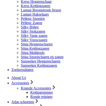
Kress Heggenschaar
Kress Kettingzagen
Lumag Boomstronk frezen
Lumag Hakselaars
Pellenc Snoeien
Pellenc Zagen
Silky Bijlen
Silky Stokzagen
Silky Vaste zagen
Silky Vouwzagen
Stiga Heggenscharen
Stiga Kettingzagen
Stiga Multitools
Stiga Snoeischaren en zagen
Sunseeker Heggenscharen
Sunseeker Kettingzagen
Zoekresultaten
About Us
Accessoires
Kranzle Accessoires
Kettingreiniger
Ronde reiniger
Atlas schoenen