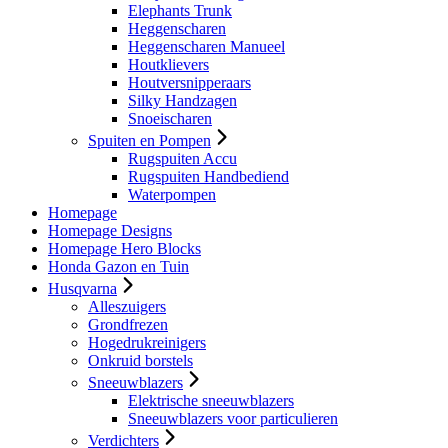
Elephants Trunk
Heggenscharen
Heggenscharen Manueel
Houtklievers
Houtversnipperaars
Silky Handzagen
Snoeischaren
Spuiten en Pompen
Rugspuiten Accu
Rugspuiten Handbediend
Waterpompen
Homepage
Homepage Designs
Homepage Hero Blocks
Honda Gazon en Tuin
Husqvarna
Alleszuigers
Grondfrezen
Hogedrukreinigers
Onkruid borstels
Sneeuwblazers
Elektrische sneeuwblazers
Sneeuwblazers voor particulieren
Verdichters