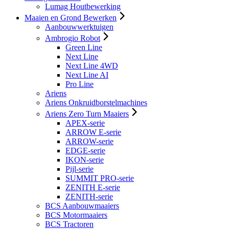
Lumag Houtbewerking
Maaien en Grond Bewerken
Aanbouwwerktuigen
Ambrogio Robot
Green Line
Next Line
Next Line 4WD
Next Line AI
Pro Line
Ariens
Ariens Onkruidborstelmachines
Ariens Zero Turn Maaiers
APEX-serie
ARROW E-serie
ARROW-serie
EDGE-serie
IKON-serie
Pijl-serie
SUMMIT PRO-serie
ZENITH E-serie
ZENITH-serie
BCS Aanbouwmaaiers
BCS Motormaaiers
BCS Tractoren