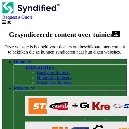
Request a Quote
Gesyndiceerde content over tuinieren
X
Deze website is bedoeld voor dealers om beschikbare merkcontent
te bekijken die ze kunnen syndiceren naar hun eigen websites.
Home
INDUSTRIES
Backyard Industry
HomeLife Industry
Machinery Industry
Merken