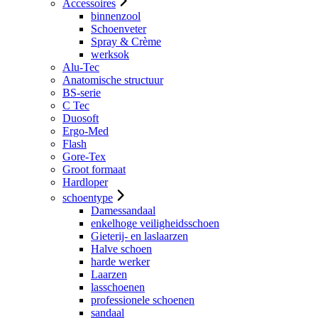
Accessoires
binnenzool
Schoenveter
Spray & Crème
werksok
Alu-Tec
Anatomische structuur
BS-serie
C Tec
Duosoft
Ergo-Med
Flash
Gore-Tex
Groot formaat
Hardloper
schoentype
Damessandaal
enkelhoge veiligheidsschoen
Gieterij- en laslaarzen
Halve schoen
harde werker
Laarzen
lasschoenen
professionele schoenen
sandaal