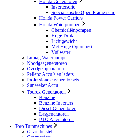
Honda Generatoren
Inverterserie
Specialistische Open Frame-serie
Honda Power Carriers
Honda Waterpompen
Chemicaliënpompen
Hoge Druk
Lichtgewicht
Met Hoge Opbrengst
Vuilwater
Lumag Waterpompen
Noodgasgeneratoren
Overige apparatuur
Pellenc Accu’s en laders
Professionele generatorsets
Sunseeker Accu
Tourex Generatoren
Benzine
Benzine Inverters
Diesel Generatoren
Lasgeneratoren
PTO Alternatoren
Toro Tuinmachines
Gazonherstel