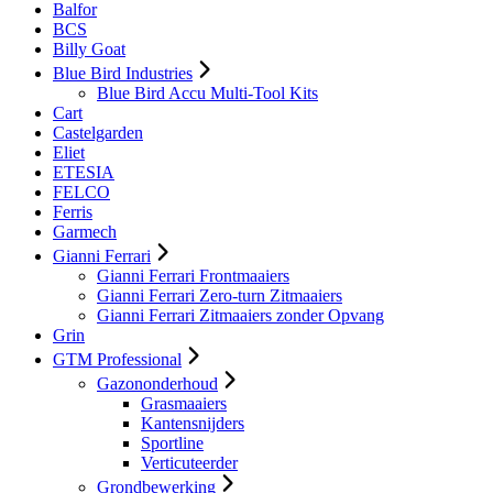
Balfor
BCS
Billy Goat
Blue Bird Industries
Blue Bird Accu Multi-Tool Kits
Cart
Castelgarden
Eliet
ETESIA
FELCO
Ferris
Garmech
Gianni Ferrari
Gianni Ferrari Frontmaaiers
Gianni Ferrari Zero-turn Zitmaaiers
Gianni Ferrari Zitmaaiers zonder Opvang
Grin
GTM Professional
Gazononderhoud
Grasmaaiers
Kantensnijders
Sportline
Verticuteerder
Grondbewerking