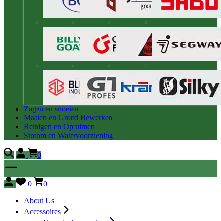
Zagen en snoeien
Maaien en Grond Bewerken
Reinigen en Opruimen
Stroom en Watervoorziening
0
0
0
About Us
Accessoires