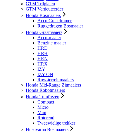
GTM Trilplaten
GTM Verticuteerder
Honda Bosmaaiers
Accu Grastrimmer
Ruggedragen Bosmaaier
Honda Grasmaaiers
Accu-maaier
Benzine maaier
HRD
HRH
HRN
HRX
IZY
IZY-ON
Ruw-terreinmaaiers
Honda Mid-Range Zitmaaiers
Honda Robotmaaiers
Honda Tuinfrezen
Compact
Micro
Mini
Roterend
Tweewielige trekker
Husqvarna Bosmaaiers