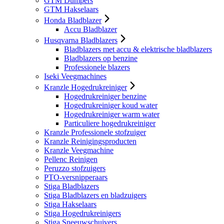
GTM Dumpers
GTM Hakselaars
Honda Bladblazer
Accu Bladblazer
Husqvarna Bladblazers
Bladblazers met accu & elektrische bladblazers
Bladblazers op benzine
Professionele blazers
Iseki Veegmachines
Kranzle Hogedrukreiniger
Hogedrukreiniger benzine
Hogedrukreiniger koud water
Hogedrukreiniger warm water
Particuliere hogedrukreiniger
Kranzle Professionele stofzuiger
Kranzle Reinigingsproducten
Kranzle Veegmachine
Pellenc Reinigen
Peruzzo stofzuigers
PTO-versnipperaars
Stiga Bladblazers
Stiga Bladblazers en bladzuigers
Stiga Hakselaars
Stiga Hogedrukreinigers
Stiga Sneeuwschuivers