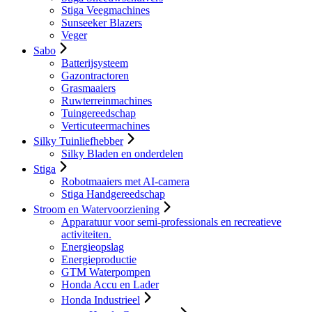
Stiga Veegmachines
Sunseeker Blazers
Veger
Sabo
Batterijsysteem
Gazontractoren
Grasmaaiers
Ruwterreinmachines
Tuingereedschap
Verticuteermachines
Silky Tuinliefhebber
Silky Bladen en onderdelen
Stiga
Robotmaaiers met AI-camera
Stiga Handgereedschap
Stroom en Watervoorziening
Apparatuur voor semi-professionals en recreatieve
activiteiten.
Energieopslag
Energieproductie
GTM Waterpompen
Honda Accu en Lader
Honda Industrieel