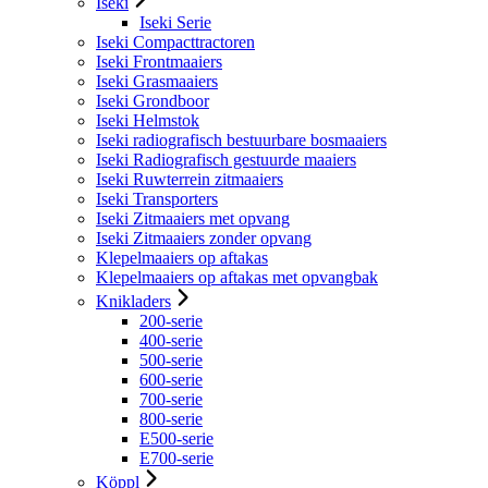
Iseki
Iseki Serie
Iseki Compacttractoren
Iseki Frontmaaiers
Iseki Grasmaaiers
Iseki Grondboor
Iseki Helmstok
Iseki radiografisch bestuurbare bosmaaiers
Iseki Radiografisch gestuurde maaiers
Iseki Ruwterrein zitmaaiers
Iseki Transporters
Iseki Zitmaaiers met opvang
Iseki Zitmaaiers zonder opvang
Klepelmaaiers op aftakas
Klepelmaaiers op aftakas met opvangbak
Knikladers
200-serie
400-serie
500-serie
600-serie
700-serie
800-serie
E500-serie
E700-serie
Köppl