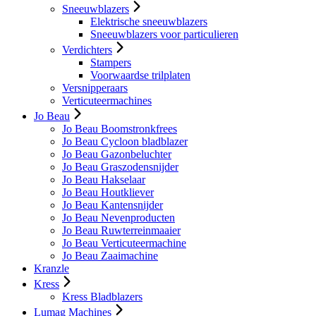
Sneeuwblazers
Elektrische sneeuwblazers
Sneeuwblazers voor particulieren
Verdichters
Stampers
Voorwaardse trilplaten
Versnipperaars
Verticuteermachines
Jo Beau
Jo Beau Boomstronkfrees
Jo Beau Cycloon bladblazer
Jo Beau Gazonbeluchter
Jo Beau Graszodensnijder
Jo Beau Hakselaar
Jo Beau Houtkliever
Jo Beau Kantensnijder
Jo Beau Nevenproducten
Jo Beau Ruwterreinmaaier
Jo Beau Verticuteermachine
Jo Beau Zaaimachine
Kranzle
Kress
Kress Bladblazers
Lumag Machines