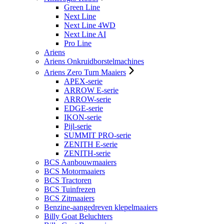
Green Line
Next Line
Next Line 4WD
Next Line AI
Pro Line
Ariens
Ariens Onkruidborstelmachines
Ariens Zero Turn Maaiers
APEX-serie
ARROW E-serie
ARROW-serie
EDGE-serie
IKON-serie
Pijl-serie
SUMMIT PRO-serie
ZENITH E-serie
ZENITH-serie
BCS Aanbouwmaaiers
BCS Motormaaiers
BCS Tractoren
BCS Tuinfrezen
BCS Zitmaaiers
Benzine-aangedreven klepelmaaiers
Billy Goat Beluchters