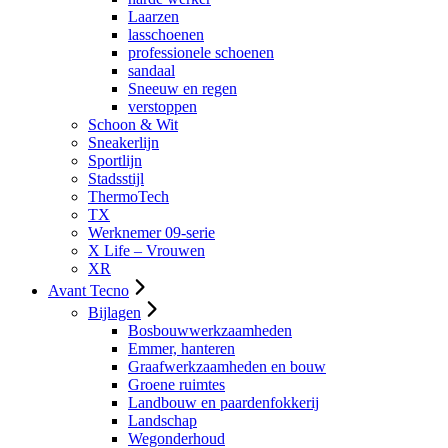
Laarzen
lasschoenen
professionele schoenen
sandaal
Sneeuw en regen
verstoppen
Schoon & Wit
Sneakerlijn
Sportlijn
Stadsstijl
ThermoTech
TX
Werknemer 09-serie
X Life – Vrouwen
XR
Avant Tecno
Bijlagen
Bosbouwwerkzaamheden
Emmer, hanteren
Graafwerkzaamheden en bouw
Groene ruimtes
Landbouw en paardenfokkerij
Landschap
Wegonderhoud