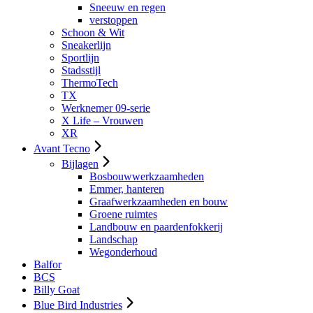
Sneeuw en regen
verstoppen
Schoon & Wit
Sneakerlijn
Sportlijn
Stadsstijl
ThermoTech
TX
Werknemer 09-serie
X Life – Vrouwen
XR
Avant Tecno
Bijlagen
Bosbouwwerkzaamheden
Emmer, hanteren
Graafwerkzaamheden en bouw
Groene ruimtes
Landbouw en paardenfokkerij
Landschap
Wegonderhoud
Balfor
BCS
Billy Goat
Blue Bird Industries