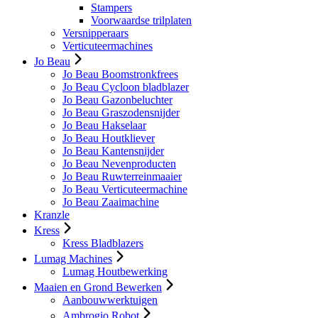
Stampers
Voorwaardse trilplaten
Versnipperaars
Verticuteermachines
Jo Beau
Jo Beau Boomstronkfrees
Jo Beau Cycloon bladblazer
Jo Beau Gazonbeluchter
Jo Beau Graszodensnijder
Jo Beau Hakselaar
Jo Beau Houtkliever
Jo Beau Kantensnijder
Jo Beau Nevenproducten
Jo Beau Ruwterreinmaaier
Jo Beau Verticuteermachine
Jo Beau Zaaimachine
Kranzle
Kress
Kress Bladblazers
Lumag Machines
Lumag Houtbewerking
Maaien en Grond Bewerken
Aanbouwwerktuigen
Ambrogio Robot