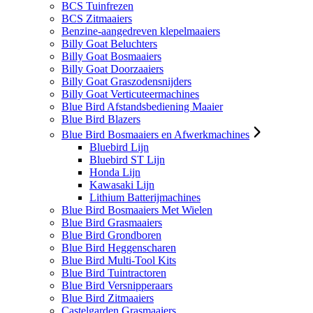
BCS Tuinfrezen
BCS Zitmaaiers
Benzine-aangedreven klepelmaaiers
Billy Goat Beluchters
Billy Goat Bosmaaiers
Billy Goat Doorzaaiers
Billy Goat Graszodensnijders
Billy Goat Verticuteermachines
Blue Bird Afstandsbediening Maaier
Blue Bird Blazers
Blue Bird Bosmaaiers en Afwerkmachines
Bluebird Lijn
Bluebird ST Lijn
Honda Lijn
Kawasaki Lijn
Lithium Batterijmachines
Blue Bird Bosmaaiers Met Wielen
Blue Bird Grasmaaiers
Blue Bird Grondboren
Blue Bird Heggenscharen
Blue Bird Multi-Tool Kits
Blue Bird Tuintractoren
Blue Bird Versnipperaars
Blue Bird Zitmaaiers
Castelgarden Grasmaaiers