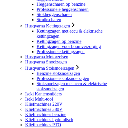
Heggenscharen op benzine
Professionele heggenscharen
Stokheggenscharen
Struikscharen
Husqvarna Kettingzagen
Kettingzagen met accu & elektrische
kettingzagen
Kettingzagen op benzine
Kettingzagen voor boomverzorging
Professionele kettingzagen
Husqvarna Motorzeisen
Husqvarna Snoeizagen
Husqvarna Stoksnoeizagen
Benzine stoksnoeizagen
Professionele stoksnoeizagen
Stoksnoeizagen met accu & elektrische
stoksnoeizagen
Iseki Kantensnijders
Iseki Multi-tool
Kliefmachines 220V
Kliefmachines 380V
Kliefmachines benzine
Kliefmachines hydraulisch
Kliefmachines PTO