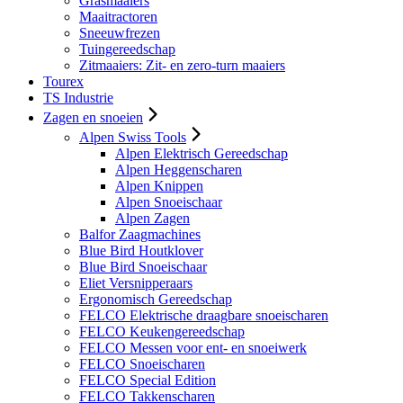
Grasmaaiers
Maaitractoren
Sneeuwfrezen
Tuingereedschap
Zitmaaiers: Zit- en zero-turn maaiers
Tourex
TS Industrie
Zagen en snoeien
Alpen Swiss Tools
Alpen Elektrisch Gereedschap
Alpen Heggenscharen
Alpen Knippen
Alpen Snoeischaar
Alpen Zagen
Balfor Zaagmachines
Blue Bird Houtklover
Blue Bird Snoeischaar
Eliet Versnipperaars
Ergonomisch Gereedschap
FELCO Elektrische draagbare snoeischaren
FELCO Keukengereedschap
FELCO Messen voor ent- en snoeiwerk
FELCO Snoeischaren
FELCO Special Edition
FELCO Takkenscharen