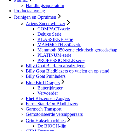
Pramac
Handlingsapparatuur
Productaanvraag
Reinigen en Opruimen
Ariens Sneeuwblazer
COMPACT-serie
Deluxe Serie
KLASSIEKE serie
MAMMOTH 850-serie
Mammoth 850-serie elektrisch gereedschap
PLATINUM-serie
PROFESSIONELE serie
Billy Goat Blad- en afvalzuigers
Billy Goat Bladblazers op wielen en op stand
Billy Goat Puinladers
Blue Bird Dragers
Batterijdrager
Vervoerder
Eliet Blazers en Zuigers
Ferris Stand-On Bladblazers
Garmech Transport
Gemotoriseerde versnipperaars
Grin Hakselmachines
De BIOCH-lijn