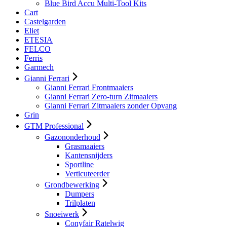
Blue Bird Accu Multi-Tool Kits
Cart
Castelgarden
Eliet
ETESIA
FELCO
Ferris
Garmech
Gianni Ferrari
Gianni Ferrari Frontmaaiers
Gianni Ferrari Zero-turn Zitmaaiers
Gianni Ferrari Zitmaaiers zonder Opvang
Grin
GTM Professional
Gazononderhoud
Grasmaaiers
Kantensnijders
Sportline
Verticuteerder
Grondbewerking
Dumpers
Trilplaten
Snoeiwerk
Conyfair Ratelwig