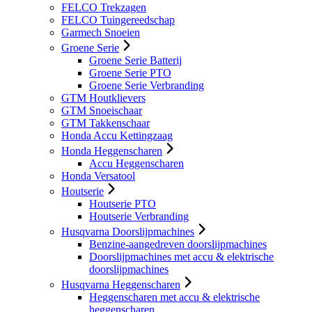
FELCO Trekzagen
FELCO Tuingereedschap
Garmech Snoeien
Groene Serie
Groene Serie Batterij
Groene Serie PTO
Groene Serie Verbranding
GTM Houtklievers
GTM Snoeischaar
GTM Takkenschaar
Honda Accu Kettingzaag
Honda Heggenscharen
Accu Heggenscharen
Honda Versatool
Houtserie
Houtserie PTO
Houtserie Verbranding
Husqvarna Doorslijpmachines
Benzine-aangedreven doorslijpmachines
Doorslijpmachines met accu & elektrische
doorslijpmachines
Husqvarna Heggenscharen
Heggenscharen met accu & elektrische
heggenscharen