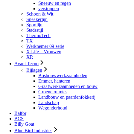
Sneeuw en regen
verstoppen
Schoon & Wit
Sneakerlijn
Sportlijn
Stadsstijl
ThermoTech
TX
Werknemer 09-serie
X Life – Vrouwen
XR
Avant Tecno
Bijlagen
Bosbouwwerkzaamheden
Emmer, hanteren
Graafwerkzaamheden en bouw
Groene ruimtes
Landbouw en paardenfokkerij
Landschap
Wegonderhoud
Balfor
BCS
Billy Goat
Blue Bird Industries