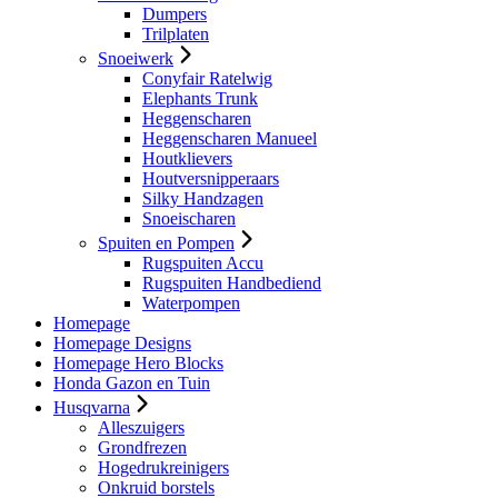
Dumpers
Trilplaten
Snoeiwerk
Conyfair Ratelwig
Elephants Trunk
Heggenscharen
Heggenscharen Manueel
Houtklievers
Houtversnipperaars
Silky Handzagen
Snoeischaren
Spuiten en Pompen
Rugspuiten Accu
Rugspuiten Handbediend
Waterpompen
Homepage
Homepage Designs
Homepage Hero Blocks
Honda Gazon en Tuin
Husqvarna
Alleszuigers
Grondfrezen
Hogedrukreinigers
Onkruid borstels