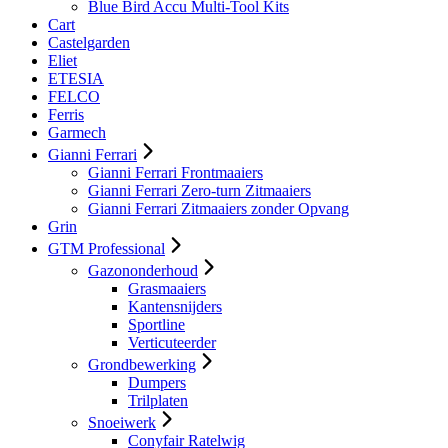
Blue Bird Accu Multi-Tool Kits
Cart
Castelgarden
Eliet
ETESIA
FELCO
Ferris
Garmech
Gianni Ferrari
Gianni Ferrari Frontmaaiers
Gianni Ferrari Zero-turn Zitmaaiers
Gianni Ferrari Zitmaaiers zonder Opvang
Grin
GTM Professional
Gazononderhoud
Grasmaaiers
Kantensnijders
Sportline
Verticuteerder
Grondbewerking
Dumpers
Trilplaten
Snoeiwerk
Conyfair Ratelwig