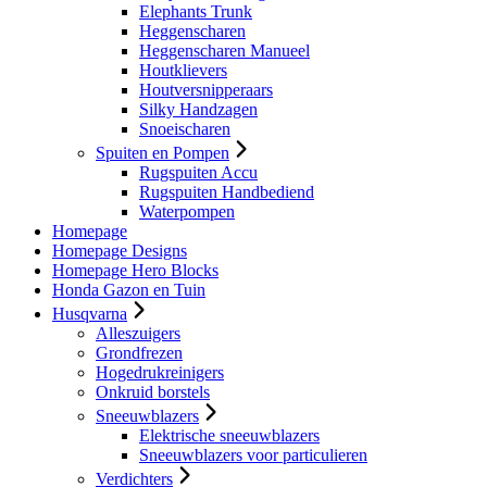
Elephants Trunk
Heggenscharen
Heggenscharen Manueel
Houtklievers
Houtversnipperaars
Silky Handzagen
Snoeischaren
Spuiten en Pompen
Rugspuiten Accu
Rugspuiten Handbediend
Waterpompen
Homepage
Homepage Designs
Homepage Hero Blocks
Honda Gazon en Tuin
Husqvarna
Alleszuigers
Grondfrezen
Hogedrukreinigers
Onkruid borstels
Sneeuwblazers
Elektrische sneeuwblazers
Sneeuwblazers voor particulieren
Verdichters