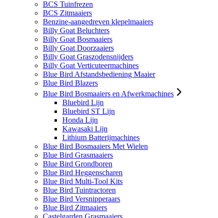
BCS Tuinfrezen
BCS Zitmaaiers
Benzine-aangedreven klepelmaaiers
Billy Goat Beluchters
Billy Goat Bosmaaiers
Billy Goat Doorzaaiers
Billy Goat Graszodensnijders
Billy Goat Verticuteermachines
Blue Bird Afstandsbediening Maaier
Blue Bird Blazers
Blue Bird Bosmaaiers en Afwerkmachines
Bluebird Lijn
Bluebird ST Lijn
Honda Lijn
Kawasaki Lijn
Lithium Batterijmachines
Blue Bird Bosmaaiers Met Wielen
Blue Bird Grasmaaiers
Blue Bird Grondboren
Blue Bird Heggenscharen
Blue Bird Multi-Tool Kits
Blue Bird Tuintractoren
Blue Bird Versnipperaars
Blue Bird Zitmaaiers
Castelgarden Grasmaaiers