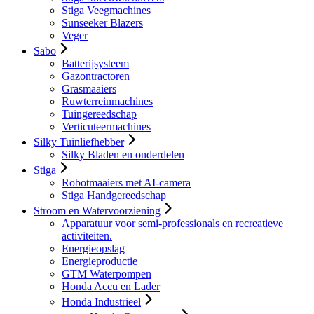
Stiga Veegmachines
Sunseeker Blazers
Veger
Sabo
Batterijsysteem
Gazontractoren
Grasmaaiers
Ruwterreinmachines
Tuingereedschap
Verticuteermachines
Silky Tuinliefhebber
Silky Bladen en onderdelen
Stiga
Robotmaaiers met AI-camera
Stiga Handgereedschap
Stroom en Watervoorziening
Apparatuur voor semi-professionals en recreatieve
activiteiten.
Energieopslag
Energieproductie
GTM Waterpompen
Honda Accu en Lader
Honda Industrieel