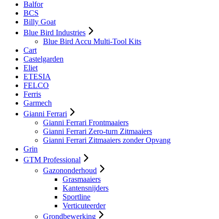
Balfor
BCS
Billy Goat
Blue Bird Industries
Blue Bird Accu Multi-Tool Kits
Cart
Castelgarden
Eliet
ETESIA
FELCO
Ferris
Garmech
Gianni Ferrari
Gianni Ferrari Frontmaaiers
Gianni Ferrari Zero-turn Zitmaaiers
Gianni Ferrari Zitmaaiers zonder Opvang
Grin
GTM Professional
Gazononderhoud
Grasmaaiers
Kantensnijders
Sportline
Verticuteerder
Grondbewerking