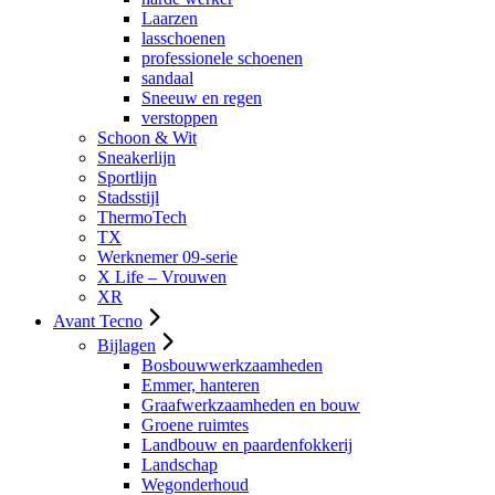
Laarzen
lasschoenen
professionele schoenen
sandaal
Sneeuw en regen
verstoppen
Schoon & Wit
Sneakerlijn
Sportlijn
Stadsstijl
ThermoTech
TX
Werknemer 09-serie
X Life – Vrouwen
XR
Avant Tecno
Bijlagen
Bosbouwwerkzaamheden
Emmer, hanteren
Graafwerkzaamheden en bouw
Groene ruimtes
Landbouw en paardenfokkerij
Landschap
Wegonderhoud