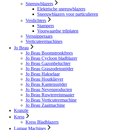
Sneeuwblazers
Elektrische sneeuwblazers
Sneeuwblazers voor particulieren
Verdichters
Stampers
Voorwaardse trilplaten
Versnipperaars
Verticuteermachines
Jo Beau
Jo Beau Boomstronkfrees
Jo Beau Cycloon bladblazer
Jo Beau Gazonbeluchter
Jo Beau Graszodensnijder
Jo Beau Hakselaar
Jo Beau Houtkliever
Jo Beau Kantensnijder
Jo Beau Nevenproducten
Jo Beau Ruwterreinmaaier
Jo Beau Verticuteermachine
Jo Beau Zaaimachine
Kranzle
Kress
Kress Bladblazers
Lumag Machines