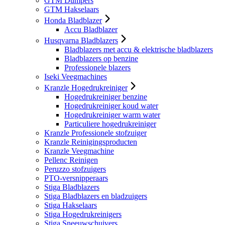
GTM Dumpers
GTM Hakselaars
Honda Bladblazer
Accu Bladblazer
Husqvarna Bladblazers
Bladblazers met accu & elektrische bladblazers
Bladblazers op benzine
Professionele blazers
Iseki Veegmachines
Kranzle Hogedrukreiniger
Hogedrukreiniger benzine
Hogedrukreiniger koud water
Hogedrukreiniger warm water
Particuliere hogedrukreiniger
Kranzle Professionele stofzuiger
Kranzle Reinigingsproducten
Kranzle Veegmachine
Pellenc Reinigen
Peruzzo stofzuigers
PTO-versnipperaars
Stiga Bladblazers
Stiga Bladblazers en bladzuigers
Stiga Hakselaars
Stiga Hogedrukreinigers
Stiga Sneeuwschuivers