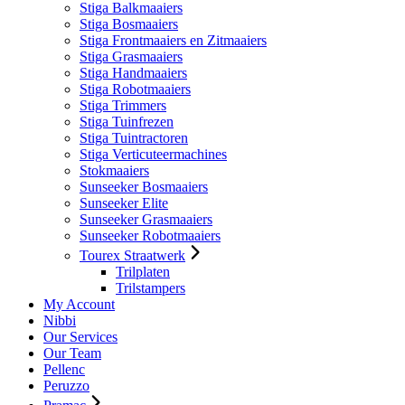
Stiga Balkmaaiers
Stiga Bosmaaiers
Stiga Frontmaaiers en Zitmaaiers
Stiga Grasmaaiers
Stiga Handmaaiers
Stiga Robotmaaiers
Stiga Trimmers
Stiga Tuinfrezen
Stiga Tuintractoren
Stiga Verticuteermachines
Stokmaaiers
Sunseeker Bosmaaiers
Sunseeker Elite
Sunseeker Grasmaaiers
Sunseeker Robotmaaiers
Tourex Straatwerk
Trilplaten
Trilstampers
My Account
Nibbi
Our Services
Our Team
Pellenc
Peruzzo