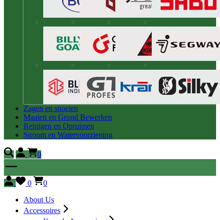
Zagen en snoeien
Maaien en Grond Bewerken
Reinigen en Opruimen
Stroom en Watervoorziening
0
0
0
About Us
Accessoires