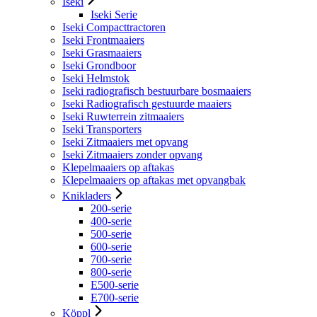
Iseki
Iseki Serie
Iseki Compacttractoren
Iseki Frontmaaiers
Iseki Grasmaaiers
Iseki Grondboor
Iseki Helmstok
Iseki radiografisch bestuurbare bosmaaiers
Iseki Radiografisch gestuurde maaiers
Iseki Ruwterrein zitmaaiers
Iseki Transporters
Iseki Zitmaaiers met opvang
Iseki Zitmaaiers zonder opvang
Klepelmaaiers op aftakas
Klepelmaaiers op aftakas met opvangbak
Knikladers
200-serie
400-serie
500-serie
600-serie
700-serie
800-serie
E500-serie
E700-serie
Köppl