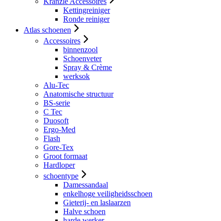
Kranzle Accessoires
Kettingreiniger
Ronde reiniger
Atlas schoenen
Accessoires
binnenzool
Schoenveter
Spray & Crème
werksok
Alu-Tec
Anatomische structuur
BS-serie
C Tec
Duosoft
Ergo-Med
Flash
Gore-Tex
Groot formaat
Hardloper
schoentype
Damessandaal
enkelhoge veiligheidsschoen
Gieterij- en laslaarzen
Halve schoen
harde werker