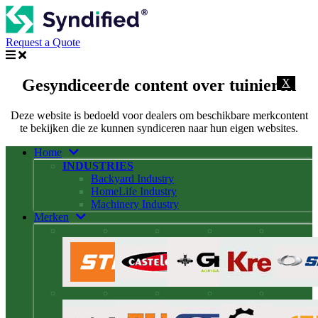
Request a Quote
Gesyndiceerde content over tuinieren
X
Deze website is bedoeld voor dealers om beschikbare merkcontent
te bekijken die ze kunnen syndiceren naar hun eigen websites.
Home
INDUSTRIES
Backyard Industry
HomeLife Industry
Machinery Industry
Merken