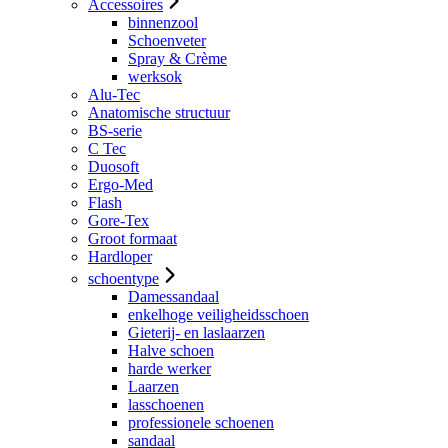
Accessoires
binnenzool
Schoenveter
Spray & Crème
werksok
Alu-Tec
Anatomische structuur
BS-serie
C Tec
Duosoft
Ergo-Med
Flash
Gore-Tex
Groot formaat
Hardloper
schoentype
Damessandaal
enkelhoge veiligheidsschoen
Gieterij- en laslaarzen
Halve schoen
harde werker
Laarzen
lasschoenen
professionele schoenen
sandaal