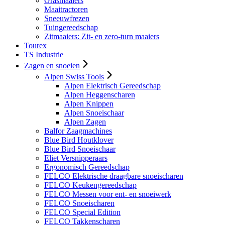
Grasmaaiers
Maaitractoren
Sneeuwfrezen
Tuingereedschap
Zitmaaiers: Zit- en zero-turn maaiers
Tourex
TS Industrie
Zagen en snoeien
Alpen Swiss Tools
Alpen Elektrisch Gereedschap
Alpen Heggenscharen
Alpen Knippen
Alpen Snoeischaar
Alpen Zagen
Balfor Zaagmachines
Blue Bird Houtklover
Blue Bird Snoeischaar
Eliet Versnipperaars
Ergonomisch Gereedschap
FELCO Elektrische draagbare snoeischaren
FELCO Keukengereedschap
FELCO Messen voor ent- en snoeiwerk
FELCO Snoeischaren
FELCO Special Edition
FELCO Takkenscharen