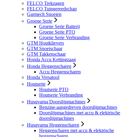
FELCO Trekzagen
FELCO Tuingereedschap
Garmech Snoeien
Groene Serie
Groene Serie Batterij
Groene Serie PTO
Groene Serie Verbranding
GTM Houtklievers
GTM Snoeischaar
GTM Takkenschaar
Honda Accu Kettingzaag
Honda Heggenscharen
Accu Heggenscharen
Honda Versatool
Houtserie
Houtserie PTO
Houtserie Verbranding
Husqvarna Doorslijpmachines
Benzine-aangedreven doorslijpmachines
Doorslijpmachines met accu & elektrische
doorslijpmachines
Husqvarna Heggenscharen
Heggenscharen met accu & elektrische
heggenscharen