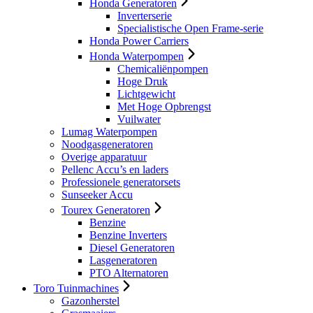
Honda Generatoren
Inverterserie
Specialistische Open Frame-serie
Honda Power Carriers
Honda Waterpompen
Chemicaliënpompen
Hoge Druk
Lichtgewicht
Met Hoge Opbrengst
Vuilwater
Lumag Waterpompen
Noodgasgeneratoren
Overige apparatuur
Pellenc Accu’s en laders
Professionele generatorsets
Sunseeker Accu
Tourex Generatoren
Benzine
Benzine Inverters
Diesel Generatoren
Lasgeneratoren
PTO Alternatoren
Toro Tuinmachines
Gazonherstel