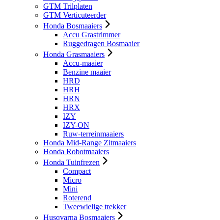
GTM Trilplaten
GTM Verticuteerder
Honda Bosmaaiers
Accu Grastrimmer
Ruggedragen Bosmaaier
Honda Grasmaaiers
Accu-maaier
Benzine maaier
HRD
HRH
HRN
HRX
IZY
IZY-ON
Ruw-terreinmaaiers
Honda Mid-Range Zitmaaiers
Honda Robotmaaiers
Honda Tuinfrezen
Compact
Micro
Mini
Roterend
Tweewielige trekker
Husqvarna Bosmaaiers