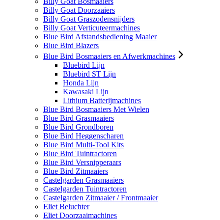
Billy Goat Bosmaaiers
Billy Goat Doorzaaiers
Billy Goat Graszodensnijders
Billy Goat Verticuteermachines
Blue Bird Afstandsbediening Maaier
Blue Bird Blazers
Blue Bird Bosmaaiers en Afwerkmachines
Bluebird Lijn
Bluebird ST Lijn
Honda Lijn
Kawasaki Lijn
Lithium Batterijmachines
Blue Bird Bosmaaiers Met Wielen
Blue Bird Grasmaaiers
Blue Bird Grondboren
Blue Bird Heggenscharen
Blue Bird Multi-Tool Kits
Blue Bird Tuintractoren
Blue Bird Versnipperaars
Blue Bird Zitmaaiers
Castelgarden Grasmaaiers
Castelgarden Tuintractoren
Castelgarden Zitmaaier / Frontmaaier
Eliet Beluchter
Eliet Doorzaaimachines