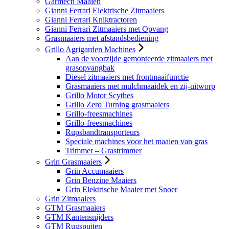
Garmech Maaien
Gianni Ferrari Elektrische Zitmaaiers
Gianni Ferrari Kniktractoren
Gianni Ferrari Zitmaaiers met Opvang
Grasmaaiers met afstandsbediening
Grillo Agrigarden Machines
Aan de voorzijde gemonteerde zitmaaiers met
grasopvangbak
Diesel zitmaaiers met frontmaaifunctie
Grasmaaiers met mulchmaaidek en zij-uitworp
Grillo Motor Scythes
Grillo Zero Turning grasmaaiers
Grillo-freesmachines
Grillo-freesmachines
Rupsbandtransporteurs
Speciale machines voor het maaien van gras
Trimmer – Grastrimmer
Grin Grasmaaiers
Grin Accumaaiers
Grin Benzine Maaiers
Grin Elektrische Maaier met Snoer
Grin Zitmaaiers
GTM Grasmaaiers
GTM Kantensnijders
GTM Rugspuiten