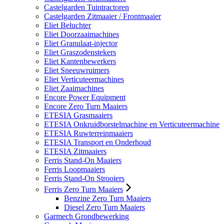
Castelgarden Tuintractoren
Castelgarden Zitmaaier / Frontmaaier
Eliet Beluchter
Eliet Doorzaaimachines
Eliet Granulaat-injector
Eliet Graszodenstekers
Eliet Kantenbewerkers
Eliet Sneeuwruimers
Eliet Verticuteermachines
Eliet Zaaimachines
Encore Power Equipment
Encore Zero Turn Maaiers
ETESIA Grasmaaiers
ETESIA Onkruidborstelmachine en Verticuteermachine
ETESIA Ruwterreinmaaiers
ETESIA Transport en Onderhoud
ETESIA Zitmaaiers
Ferris Stand-On Maaiers
Ferris Loopmaaiers
Ferris Stand-On Strooiers
Ferris Zero Turn Maaiers
Benzine Zero Turn Maaiers
Diesel Zero Turn Maaiers
Garmech Grondbewerking