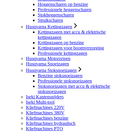
Heggenscharen op benzine
Professionele heggenscharen
Stokheggenscharen
Struikscharen
Husqvarna Kettingzagen
Kettingzagen met accu & elektrische
kettingzagen
Kettingzagen op benzine
Kettingzagen voor boomverzorging
Professionele kettingzagen
Husqvarna Motorzeisen
Husqvarna Snoeizagen
Husqvarna Stoksnoeizagen
Benzine stoksnoeizagen
Professionele stoksnoeizagen
Stoksnoeizagen met accu & elektrische
stoksnoeizagen
Iseki Kantensnijders
Iseki Multi-tool
Kliefmachines 220V
Kliefmachines 380V
Kliefmachines benzine
Kliefmachines hydraulisch
Kliefmachines PTO