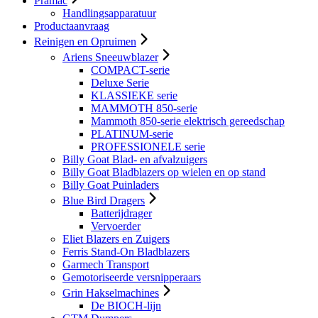
Pramac
Handlingsapparatuur
Productaanvraag
Reinigen en Opruimen
Ariens Sneeuwblazer
COMPACT-serie
Deluxe Serie
KLASSIEKE serie
MAMMOTH 850-serie
Mammoth 850-serie elektrisch gereedschap
PLATINUM-serie
PROFESSIONELE serie
Billy Goat Blad- en afvalzuigers
Billy Goat Bladblazers op wielen en op stand
Billy Goat Puinladers
Blue Bird Dragers
Batterijdrager
Vervoerder
Eliet Blazers en Zuigers
Ferris Stand-On Bladblazers
Garmech Transport
Gemotoriseerde versnipperaars
Grin Hakselmachines
De BIOCH-lijn