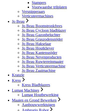
Stampers
Voorwaardse trilplaten
Versnipperaars
Verticuteermachines
Jo Beau
Jo Beau Boomstronkfrees
Jo Beau Cycloon bladblazer
Jo Beau Gazonbeluchter
Jo Beau Graszodensnijder
Jo Beau Hakselaar
Jo Beau Houtkliever
Jo Beau Kantensnijder
Jo Beau Nevenproducten
Jo Beau Ruwterreinmaaier
Jo Beau Verticuteermachine
Jo Beau Zaaimachine
Kranzle
Kress
Kress Bladblazers
Lumag Machines
Lumag Houtbewerking
Maaien en Grond Bewerken
Aanbouwwerktuigen
Ambrogio Robot