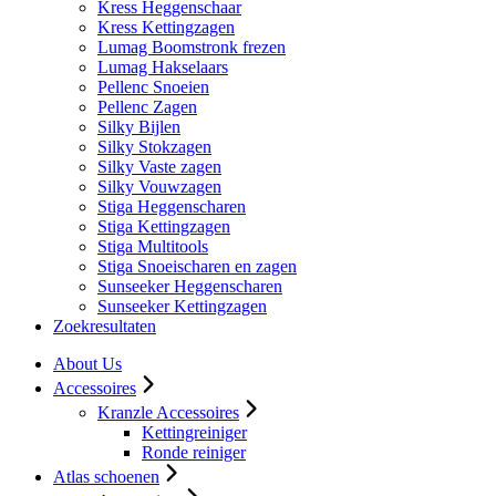
Kress Heggenschaar
Kress Kettingzagen
Lumag Boomstronk frezen
Lumag Hakselaars
Pellenc Snoeien
Pellenc Zagen
Silky Bijlen
Silky Stokzagen
Silky Vaste zagen
Silky Vouwzagen
Stiga Heggenscharen
Stiga Kettingzagen
Stiga Multitools
Stiga Snoeischaren en zagen
Sunseeker Heggenscharen
Sunseeker Kettingzagen
Zoekresultaten
About Us
Accessoires
Kranzle Accessoires
Kettingreiniger
Ronde reiniger
Atlas schoenen