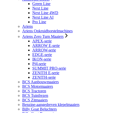
Green Line
Next Line
Next Line 4WD
Next Line AI
Pro Line
Ariens
Ariens Onkruidborstelmachines
Ariens Zero Turn Maaiers
APEX-serie
ARROW E-serie
ARROW-serie
EDGE-serie
IKON-serie
Pijl-serie
SUMMIT PRO-serie
ZENITH E-serie
ZENITH-serie
BCS Aanbouwmaaiers
BCS Motormaaiers
BCS Tractoren
BCS Tuinfrezen
BCS Zitmaaiers
Benzine-aangedreven klepelmaaiers
Billy Goat Beluchters