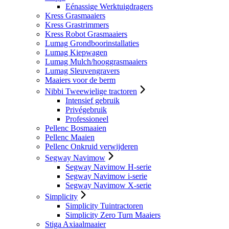
Eénassige Werktuigdragers
Kress Grasmaaiers
Kress Grastrimmers
Kress Robot Grasmaaiers
Lumag Grondboorinstallaties
Lumag Kiepwagen
Lumag Mulch/hooggrasmaaiers
Lumag Sleuvengravers
Maaiers voor de berm
Nibbi Tweewielige tractoren
Intensief gebruik
Privégebruik
Professioneel
Pellenc Bosmaaien
Pellenc Maaien
Pellenc Onkruid verwijderen
Segway Navimow
Segway Navimow H-serie
Segway Navimow i-serie
Segway Navimow X-serie
Simplicity
Simplicity Tuintractoren
Simplicity Zero Turn Maaiers
Stiga Axiaalmaaier