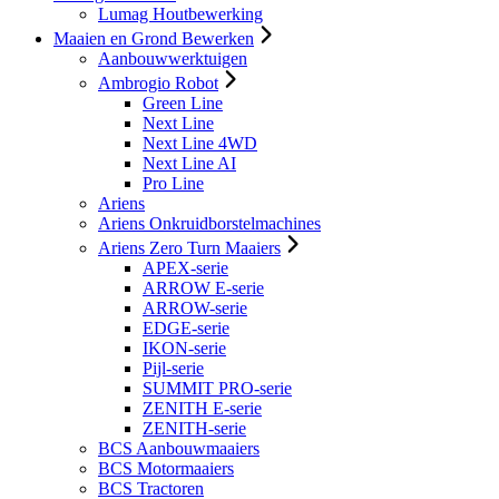
Lumag Houtbewerking
Maaien en Grond Bewerken
Aanbouwwerktuigen
Ambrogio Robot
Green Line
Next Line
Next Line 4WD
Next Line AI
Pro Line
Ariens
Ariens Onkruidborstelmachines
Ariens Zero Turn Maaiers
APEX-serie
ARROW E-serie
ARROW-serie
EDGE-serie
IKON-serie
Pijl-serie
SUMMIT PRO-serie
ZENITH E-serie
ZENITH-serie
BCS Aanbouwmaaiers
BCS Motormaaiers
BCS Tractoren