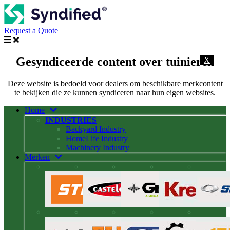
Request a Quote
Gesyndiceerde content over tuinieren
X
Deze website is bedoeld voor dealers om beschikbare merkcontent
te bekijken die ze kunnen syndiceren naar hun eigen websites.
Home
INDUSTRIES
Backyard Industry
HomeLife Industry
Machinery Industry
Merken