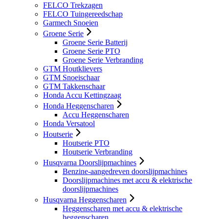
FELCO Trekzagen
FELCO Tuingereedschap
Garmech Snoeien
Groene Serie
Groene Serie Batterij
Groene Serie PTO
Groene Serie Verbranding
GTM Houtklievers
GTM Snoeischaar
GTM Takkenschaar
Honda Accu Kettingzaag
Honda Heggenscharen
Accu Heggenscharen
Honda Versatool
Houtserie
Houtserie PTO
Houtserie Verbranding
Husqvarna Doorslijpmachines
Benzine-aangedreven doorslijpmachines
Doorslijpmachines met accu & elektrische
doorslijpmachines
Husqvarna Heggenscharen
Heggenscharen met accu & elektrische
heggenscharen