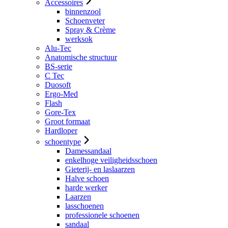
Accessoires
binnenzool
Schoenveter
Spray & Crème
werksok
Alu-Tec
Anatomische structuur
BS-serie
C Tec
Duosoft
Ergo-Med
Flash
Gore-Tex
Groot formaat
Hardloper
schoentype
Damessandaal
enkelhoge veiligheidsschoen
Gieterij- en laslaarzen
Halve schoen
harde werker
Laarzen
lasschoenen
professionele schoenen
sandaal