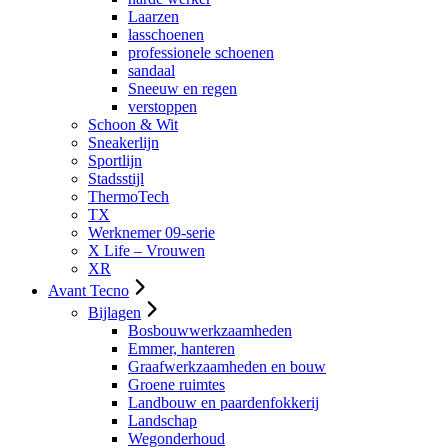
Laarzen
lasschoenen
professionele schoenen
sandaal
Sneeuw en regen
verstoppen
Schoon & Wit
Sneakerlijn
Sportlijn
Stadsstijl
ThermoTech
TX
Werknemer 09-serie
X Life – Vrouwen
XR
Avant Tecno
Bijlagen
Bosbouwwerkzaamheden
Emmer, hanteren
Graafwerkzaamheden en bouw
Groene ruimtes
Landbouw en paardenfokkerij
Landschap
Wegonderhoud