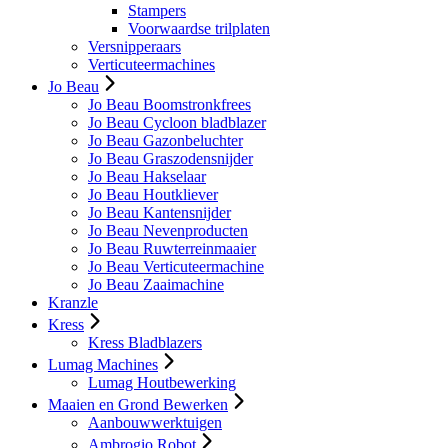
Stampers
Voorwaardse trilplaten
Versnipperaars
Verticuteermachines
Jo Beau
Jo Beau Boomstronkfrees
Jo Beau Cycloon bladblazer
Jo Beau Gazonbeluchter
Jo Beau Graszodensnijder
Jo Beau Hakselaar
Jo Beau Houtkliever
Jo Beau Kantensnijder
Jo Beau Nevenproducten
Jo Beau Ruwterreinmaaier
Jo Beau Verticuteermachine
Jo Beau Zaaimachine
Kranzle
Kress
Kress Bladblazers
Lumag Machines
Lumag Houtbewerking
Maaien en Grond Bewerken
Aanbouwwerktuigen
Ambrogio Robot