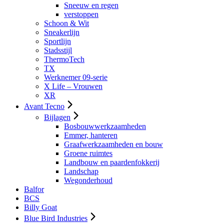
Sneeuw en regen
verstoppen
Schoon & Wit
Sneakerlijn
Sportlijn
Stadsstijl
ThermoTech
TX
Werknemer 09-serie
X Life – Vrouwen
XR
Avant Tecno
Bijlagen
Bosbouwwerkzaamheden
Emmer, hanteren
Graafwerkzaamheden en bouw
Groene ruimtes
Landbouw en paardenfokkerij
Landschap
Wegonderhoud
Balfor
BCS
Billy Goat
Blue Bird Industries