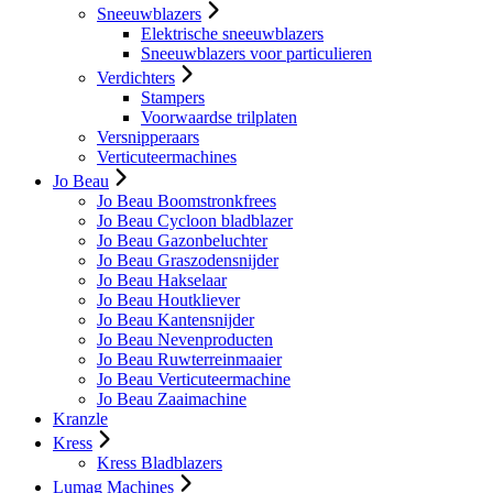
Sneeuwblazers
Elektrische sneeuwblazers
Sneeuwblazers voor particulieren
Verdichters
Stampers
Voorwaardse trilplaten
Versnipperaars
Verticuteermachines
Jo Beau
Jo Beau Boomstronkfrees
Jo Beau Cycloon bladblazer
Jo Beau Gazonbeluchter
Jo Beau Graszodensnijder
Jo Beau Hakselaar
Jo Beau Houtkliever
Jo Beau Kantensnijder
Jo Beau Nevenproducten
Jo Beau Ruwterreinmaaier
Jo Beau Verticuteermachine
Jo Beau Zaaimachine
Kranzle
Kress
Kress Bladblazers
Lumag Machines