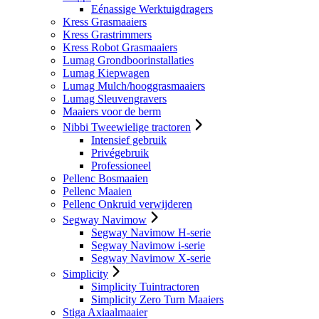
Eénassige Werktuigdragers
Kress Grasmaaiers
Kress Grastrimmers
Kress Robot Grasmaaiers
Lumag Grondboorinstallaties
Lumag Kiepwagen
Lumag Mulch/hooggrasmaaiers
Lumag Sleuvengravers
Maaiers voor de berm
Nibbi Tweewielige tractoren
Intensief gebruik
Privégebruik
Professioneel
Pellenc Bosmaaien
Pellenc Maaien
Pellenc Onkruid verwijderen
Segway Navimow
Segway Navimow H-serie
Segway Navimow i-serie
Segway Navimow X-serie
Simplicity
Simplicity Tuintractoren
Simplicity Zero Turn Maaiers
Stiga Axiaalmaaier