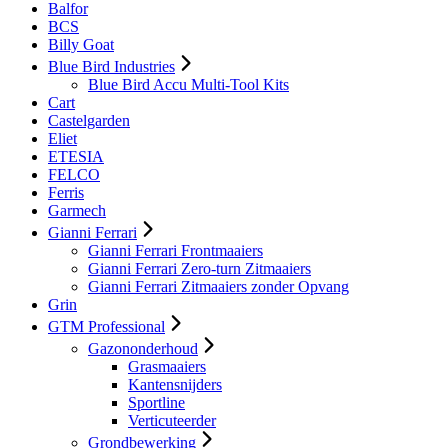
Balfor
BCS
Billy Goat
Blue Bird Industries
Blue Bird Accu Multi-Tool Kits
Cart
Castelgarden
Eliet
ETESIA
FELCO
Ferris
Garmech
Gianni Ferrari
Gianni Ferrari Frontmaaiers
Gianni Ferrari Zero-turn Zitmaaiers
Gianni Ferrari Zitmaaiers zonder Opvang
Grin
GTM Professional
Gazononderhoud
Grasmaaiers
Kantensnijders
Sportline
Verticuteerder
Grondbewerking