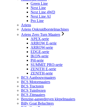
Green Line
Next Line
Next Line 4WD
Next Line AI
Pro Line
Ariens
Ariens Onkruidborstelmachines
Ariens Zero Turn Maaiers
APEX-serie
ARROW E-serie
ARROW-serie
EDGE-serie
IKON-serie
Pijl-serie
SUMMIT PRO-serie
ZENITH E-serie
ZENITH-serie
BCS Aanbouwmaaiers
BCS Motormaaiers
BCS Tractoren
BCS Tuinfrezen
BCS Zitmaaiers
Benzine-aangedreven klepelmaaiers
Billy Goat Beluchters