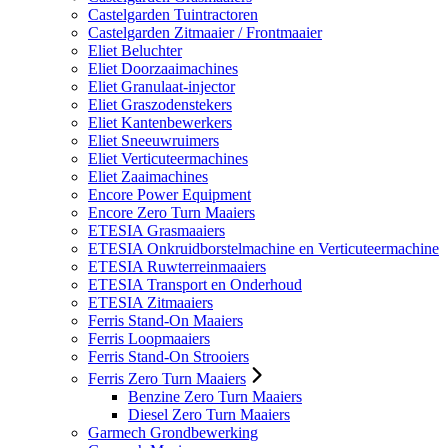
Castelgarden Tuintractoren
Castelgarden Zitmaaier / Frontmaaier
Eliet Beluchter
Eliet Doorzaaimachines
Eliet Granulaat-injector
Eliet Graszodenstekers
Eliet Kantenbewerkers
Eliet Sneeuwruimers
Eliet Verticuteermachines
Eliet Zaaimachines
Encore Power Equipment
Encore Zero Turn Maaiers
ETESIA Grasmaaiers
ETESIA Onkruidborstelmachine en Verticuteermachine
ETESIA Ruwterreinmaaiers
ETESIA Transport en Onderhoud
ETESIA Zitmaaiers
Ferris Stand-On Maaiers
Ferris Loopmaaiers
Ferris Stand-On Strooiers
Ferris Zero Turn Maaiers
Benzine Zero Turn Maaiers
Diesel Zero Turn Maaiers
Garmech Grondbewerking