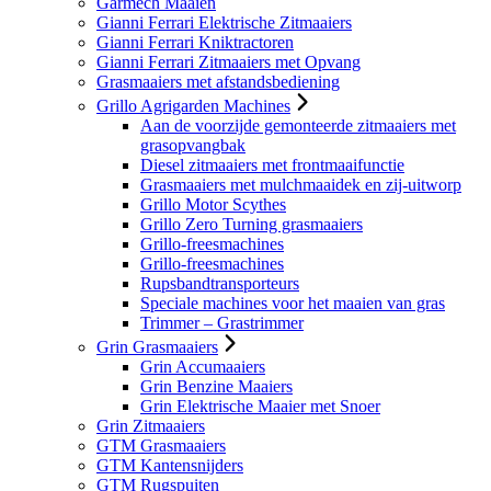
Garmech Maaien
Gianni Ferrari Elektrische Zitmaaiers
Gianni Ferrari Kniktractoren
Gianni Ferrari Zitmaaiers met Opvang
Grasmaaiers met afstandsbediening
Grillo Agrigarden Machines
Aan de voorzijde gemonteerde zitmaaiers met
grasopvangbak
Diesel zitmaaiers met frontmaaifunctie
Grasmaaiers met mulchmaaidek en zij-uitworp
Grillo Motor Scythes
Grillo Zero Turning grasmaaiers
Grillo-freesmachines
Grillo-freesmachines
Rupsbandtransporteurs
Speciale machines voor het maaien van gras
Trimmer – Grastrimmer
Grin Grasmaaiers
Grin Accumaaiers
Grin Benzine Maaiers
Grin Elektrische Maaier met Snoer
Grin Zitmaaiers
GTM Grasmaaiers
GTM Kantensnijders
GTM Rugspuiten