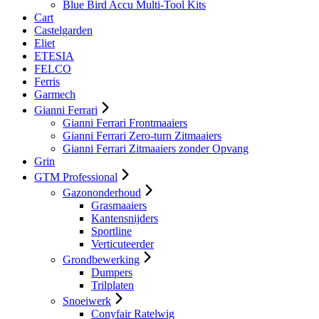
Blue Bird Accu Multi-Tool Kits
Cart
Castelgarden
Eliet
ETESIA
FELCO
Ferris
Garmech
Gianni Ferrari
Gianni Ferrari Frontmaaiers
Gianni Ferrari Zero-turn Zitmaaiers
Gianni Ferrari Zitmaaiers zonder Opvang
Grin
GTM Professional
Gazononderhoud
Grasmaaiers
Kantensnijders
Sportline
Verticuteerder
Grondbewerking
Dumpers
Trilplaten
Snoeiwerk
Conyfair Ratelwig