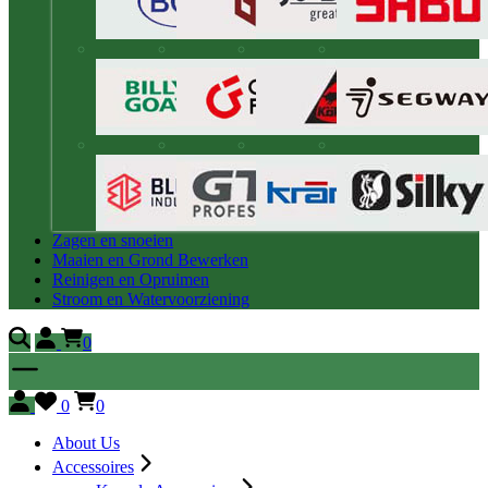
Zagen en snoeien
Maaien en Grond Bewerken
Reinigen en Opruimen
Stroom en Watervoorziening
0
0
0
About Us
Accessoires