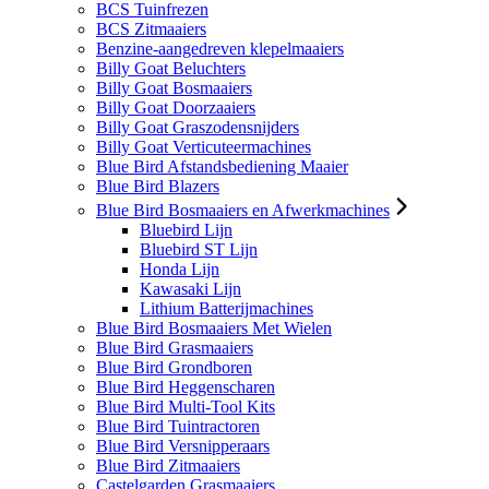
BCS Tuinfrezen
BCS Zitmaaiers
Benzine-aangedreven klepelmaaiers
Billy Goat Beluchters
Billy Goat Bosmaaiers
Billy Goat Doorzaaiers
Billy Goat Graszodensnijders
Billy Goat Verticuteermachines
Blue Bird Afstandsbediening Maaier
Blue Bird Blazers
Blue Bird Bosmaaiers en Afwerkmachines
Bluebird Lijn
Bluebird ST Lijn
Honda Lijn
Kawasaki Lijn
Lithium Batterijmachines
Blue Bird Bosmaaiers Met Wielen
Blue Bird Grasmaaiers
Blue Bird Grondboren
Blue Bird Heggenscharen
Blue Bird Multi-Tool Kits
Blue Bird Tuintractoren
Blue Bird Versnipperaars
Blue Bird Zitmaaiers
Castelgarden Grasmaaiers