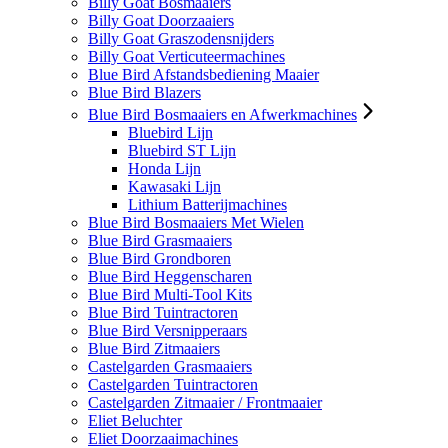
Billy Goat Bosmaaiers
Billy Goat Doorzaaiers
Billy Goat Graszodensnijders
Billy Goat Verticuteermachines
Blue Bird Afstandsbediening Maaier
Blue Bird Blazers
Blue Bird Bosmaaiers en Afwerkmachines
Bluebird Lijn
Bluebird ST Lijn
Honda Lijn
Kawasaki Lijn
Lithium Batterijmachines
Blue Bird Bosmaaiers Met Wielen
Blue Bird Grasmaaiers
Blue Bird Grondboren
Blue Bird Heggenscharen
Blue Bird Multi-Tool Kits
Blue Bird Tuintractoren
Blue Bird Versnipperaars
Blue Bird Zitmaaiers
Castelgarden Grasmaaiers
Castelgarden Tuintractoren
Castelgarden Zitmaaier / Frontmaaier
Eliet Beluchter
Eliet Doorzaaimachines