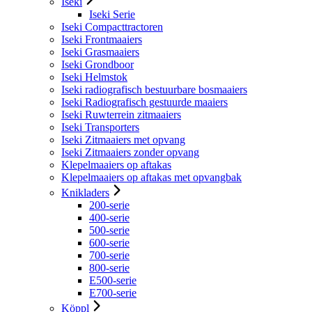
Iseki
Iseki Serie
Iseki Compacttractoren
Iseki Frontmaaiers
Iseki Grasmaaiers
Iseki Grondboor
Iseki Helmstok
Iseki radiografisch bestuurbare bosmaaiers
Iseki Radiografisch gestuurde maaiers
Iseki Ruwterrein zitmaaiers
Iseki Transporters
Iseki Zitmaaiers met opvang
Iseki Zitmaaiers zonder opvang
Klepelmaaiers op aftakas
Klepelmaaiers op aftakas met opvangbak
Knikladers
200-serie
400-serie
500-serie
600-serie
700-serie
800-serie
E500-serie
E700-serie
Köppl