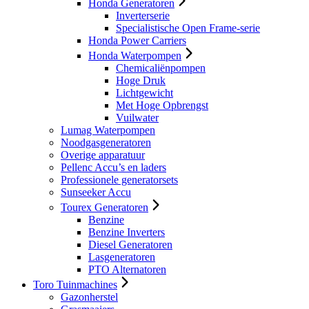
Honda Generatoren
Inverterserie
Specialistische Open Frame-serie
Honda Power Carriers
Honda Waterpompen
Chemicaliënpompen
Hoge Druk
Lichtgewicht
Met Hoge Opbrengst
Vuilwater
Lumag Waterpompen
Noodgasgeneratoren
Overige apparatuur
Pellenc Accu’s en laders
Professionele generatorsets
Sunseeker Accu
Tourex Generatoren
Benzine
Benzine Inverters
Diesel Generatoren
Lasgeneratoren
PTO Alternatoren
Toro Tuinmachines
Gazonherstel