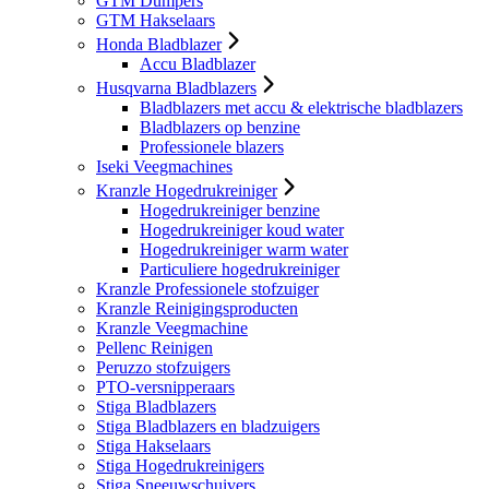
GTM Dumpers
GTM Hakselaars
Honda Bladblazer
Accu Bladblazer
Husqvarna Bladblazers
Bladblazers met accu & elektrische bladblazers
Bladblazers op benzine
Professionele blazers
Iseki Veegmachines
Kranzle Hogedrukreiniger
Hogedrukreiniger benzine
Hogedrukreiniger koud water
Hogedrukreiniger warm water
Particuliere hogedrukreiniger
Kranzle Professionele stofzuiger
Kranzle Reinigingsproducten
Kranzle Veegmachine
Pellenc Reinigen
Peruzzo stofzuigers
PTO-versnipperaars
Stiga Bladblazers
Stiga Bladblazers en bladzuigers
Stiga Hakselaars
Stiga Hogedrukreinigers
Stiga Sneeuwschuivers