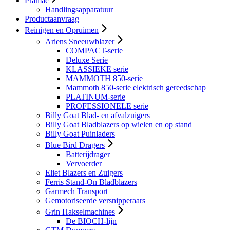
Pramac
Handlingsapparatuur
Productaanvraag
Reinigen en Opruimen
Ariens Sneeuwblazer
COMPACT-serie
Deluxe Serie
KLASSIEKE serie
MAMMOTH 850-serie
Mammoth 850-serie elektrisch gereedschap
PLATINUM-serie
PROFESSIONELE serie
Billy Goat Blad- en afvalzuigers
Billy Goat Bladblazers op wielen en op stand
Billy Goat Puinladers
Blue Bird Dragers
Batterijdrager
Vervoerder
Eliet Blazers en Zuigers
Ferris Stand-On Bladblazers
Garmech Transport
Gemotoriseerde versnipperaars
Grin Hakselmachines
De BIOCH-lijn