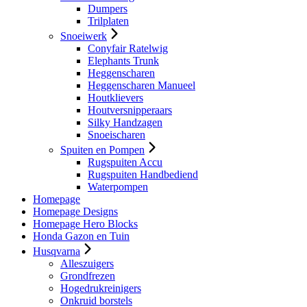
Dumpers
Trilplaten
Snoeiwerk
Conyfair Ratelwig
Elephants Trunk
Heggenscharen
Heggenscharen Manueel
Houtklievers
Houtversnipperaars
Silky Handzagen
Snoeischaren
Spuiten en Pompen
Rugspuiten Accu
Rugspuiten Handbediend
Waterpompen
Homepage
Homepage Designs
Homepage Hero Blocks
Honda Gazon en Tuin
Husqvarna
Alleszuigers
Grondfrezen
Hogedrukreinigers
Onkruid borstels