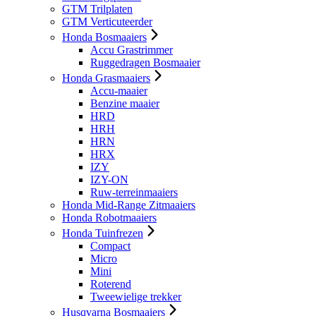
GTM Trilplaten
GTM Verticuteerder
Honda Bosmaaiers
Accu Grastrimmer
Ruggedragen Bosmaaier
Honda Grasmaaiers
Accu-maaier
Benzine maaier
HRD
HRH
HRN
HRX
IZY
IZY-ON
Ruw-terreinmaaiers
Honda Mid-Range Zitmaaiers
Honda Robotmaaiers
Honda Tuinfrezen
Compact
Micro
Mini
Roterend
Tweewielige trekker
Husqvarna Bosmaaiers