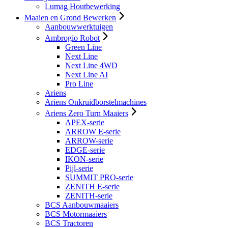
Lumag Houtbewerking
Maaien en Grond Bewerken
Aanbouwwerktuigen
Ambrogio Robot
Green Line
Next Line
Next Line 4WD
Next Line AI
Pro Line
Ariens
Ariens Onkruidborstelmachines
Ariens Zero Turn Maaiers
APEX-serie
ARROW E-serie
ARROW-serie
EDGE-serie
IKON-serie
Pijl-serie
SUMMIT PRO-serie
ZENITH E-serie
ZENITH-serie
BCS Aanbouwmaaiers
BCS Motormaaiers
BCS Tractoren