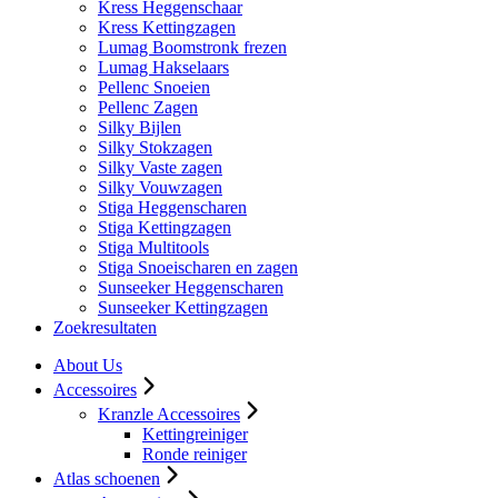
Kress Heggenschaar
Kress Kettingzagen
Lumag Boomstronk frezen
Lumag Hakselaars
Pellenc Snoeien
Pellenc Zagen
Silky Bijlen
Silky Stokzagen
Silky Vaste zagen
Silky Vouwzagen
Stiga Heggenscharen
Stiga Kettingzagen
Stiga Multitools
Stiga Snoeischaren en zagen
Sunseeker Heggenscharen
Sunseeker Kettingzagen
Zoekresultaten
About Us
Accessoires
Kranzle Accessoires
Kettingreiniger
Ronde reiniger
Atlas schoenen