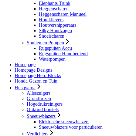
Elephants Trunk
Heggenscharen
Heggenscharen Manueel
Houtklievers
Houtversnipperaars
Silky Handzagen
Snoeischaren
Spuiten en Pompen
Rugspuiten Accu
Rugspuiten Handbediend
Waterpompen
Homepage
Homepage Designs
Homepage Hero Blocks
Honda Gazon en Tuin
Husqvarna
Alleszuigers
Grondfrezen
Hogedrukreinigers
Onkruid borstels
Sneeuwblazers
Elektrische sneeuwblazers
Sneeuwblazers voor particulieren
Verdichters