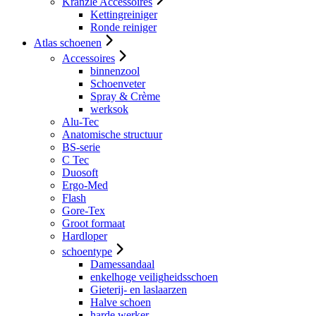
Kranzle Accessoires
Kettingreiniger
Ronde reiniger
Atlas schoenen
Accessoires
binnenzool
Schoenveter
Spray & Crème
werksok
Alu-Tec
Anatomische structuur
BS-serie
C Tec
Duosoft
Ergo-Med
Flash
Gore-Tex
Groot formaat
Hardloper
schoentype
Damessandaal
enkelhoge veiligheidsschoen
Gieterij- en laslaarzen
Halve schoen
harde werker