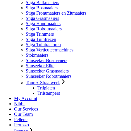
Stiga Balkmaaiers
Stiga Bosmaaiers
Stiga Frontmaaiers en Zitmaaiers
Stiga Grasmaaiers
Stiga Handmaaiers
Stiga Robotmaaiers
Stiga Trimmers
Stiga Tuinfrezen
Stiga Tuintractoren
Stiga Verticuteermachines
Stokmaaiers
Sunseeker Bosmaaiers
Sunseeker Elite
Sunseeker Grasmaaiers
Sunseeker Robotmaaiers
Tourex Straatwerk
Trilplaten
Trilstampers
My Account
Nibbi
Our Services
Our Team
Pellenc
Peruzzo