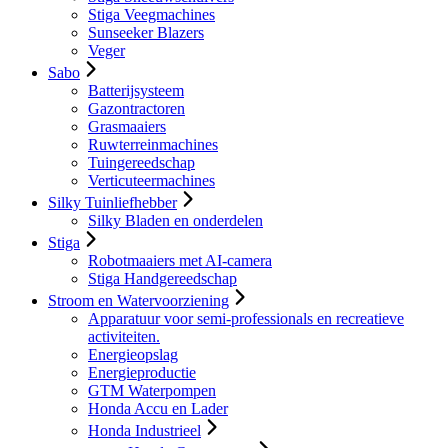
Stiga Veegmachines
Sunseeker Blazers
Veger
Sabo
Batterijsysteem
Gazontractoren
Grasmaaiers
Ruwterreinmachines
Tuingereedschap
Verticuteermachines
Silky Tuinliefhebber
Silky Bladen en onderdelen
Stiga
Robotmaaiers met AI-camera
Stiga Handgereedschap
Stroom en Watervoorziening
Apparatuur voor semi-professionals en recreatieve
activiteiten.
Energieopslag
Energieproductie
GTM Waterpompen
Honda Accu en Lader
Honda Industrieel