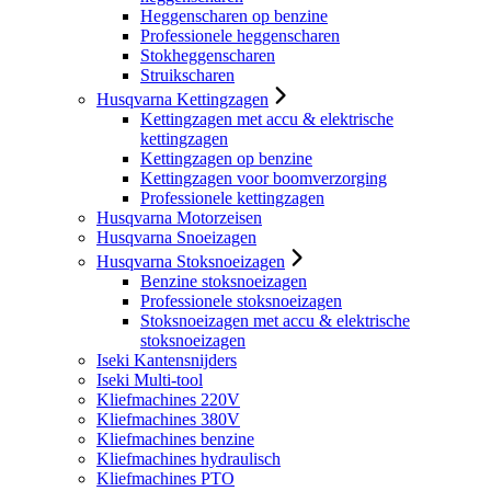
Heggenscharen op benzine
Professionele heggenscharen
Stokheggenscharen
Struikscharen
Husqvarna Kettingzagen
Kettingzagen met accu & elektrische
kettingzagen
Kettingzagen op benzine
Kettingzagen voor boomverzorging
Professionele kettingzagen
Husqvarna Motorzeisen
Husqvarna Snoeizagen
Husqvarna Stoksnoeizagen
Benzine stoksnoeizagen
Professionele stoksnoeizagen
Stoksnoeizagen met accu & elektrische
stoksnoeizagen
Iseki Kantensnijders
Iseki Multi-tool
Kliefmachines 220V
Kliefmachines 380V
Kliefmachines benzine
Kliefmachines hydraulisch
Kliefmachines PTO