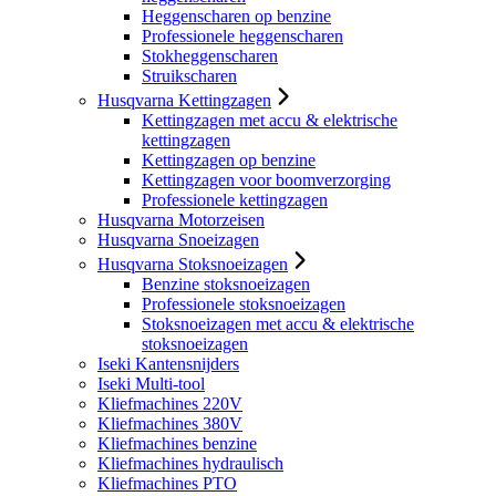
Heggenscharen op benzine
Professionele heggenscharen
Stokheggenscharen
Struikscharen
Husqvarna Kettingzagen
Kettingzagen met accu & elektrische
kettingzagen
Kettingzagen op benzine
Kettingzagen voor boomverzorging
Professionele kettingzagen
Husqvarna Motorzeisen
Husqvarna Snoeizagen
Husqvarna Stoksnoeizagen
Benzine stoksnoeizagen
Professionele stoksnoeizagen
Stoksnoeizagen met accu & elektrische
stoksnoeizagen
Iseki Kantensnijders
Iseki Multi-tool
Kliefmachines 220V
Kliefmachines 380V
Kliefmachines benzine
Kliefmachines hydraulisch
Kliefmachines PTO