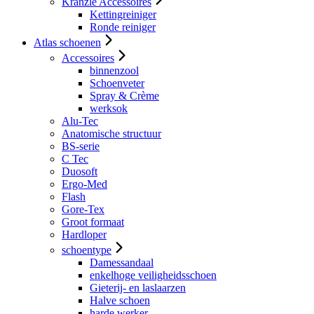
Kranzle Accessoires
Kettingreiniger
Ronde reiniger
Atlas schoenen
Accessoires
binnenzool
Schoenveter
Spray & Crème
werksok
Alu-Tec
Anatomische structuur
BS-serie
C Tec
Duosoft
Ergo-Med
Flash
Gore-Tex
Groot formaat
Hardloper
schoentype
Damessandaal
enkelhoge veiligheidsschoen
Gieterij- en laslaarzen
Halve schoen
harde werker