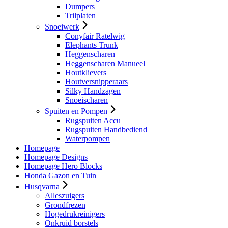
Dumpers
Trilplaten
Snoeiwerk
Conyfair Ratelwig
Elephants Trunk
Heggenscharen
Heggenscharen Manueel
Houtklievers
Houtversnipperaars
Silky Handzagen
Snoeischaren
Spuiten en Pompen
Rugspuiten Accu
Rugspuiten Handbediend
Waterpompen
Homepage
Homepage Designs
Homepage Hero Blocks
Honda Gazon en Tuin
Husqvarna
Alleszuigers
Grondfrezen
Hogedrukreinigers
Onkruid borstels