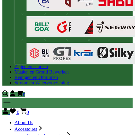
Zagen en snoeien
Maaien en Grond Bewerken
Reinigen en Opruimen
Stroom en Watervoorziening
0
0
0
About Us
Accessoires