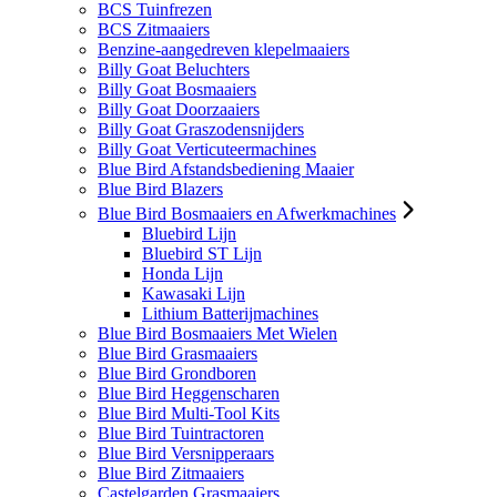
BCS Tuinfrezen
BCS Zitmaaiers
Benzine-aangedreven klepelmaaiers
Billy Goat Beluchters
Billy Goat Bosmaaiers
Billy Goat Doorzaaiers
Billy Goat Graszodensnijders
Billy Goat Verticuteermachines
Blue Bird Afstandsbediening Maaier
Blue Bird Blazers
Blue Bird Bosmaaiers en Afwerkmachines
Bluebird Lijn
Bluebird ST Lijn
Honda Lijn
Kawasaki Lijn
Lithium Batterijmachines
Blue Bird Bosmaaiers Met Wielen
Blue Bird Grasmaaiers
Blue Bird Grondboren
Blue Bird Heggenscharen
Blue Bird Multi-Tool Kits
Blue Bird Tuintractoren
Blue Bird Versnipperaars
Blue Bird Zitmaaiers
Castelgarden Grasmaaiers