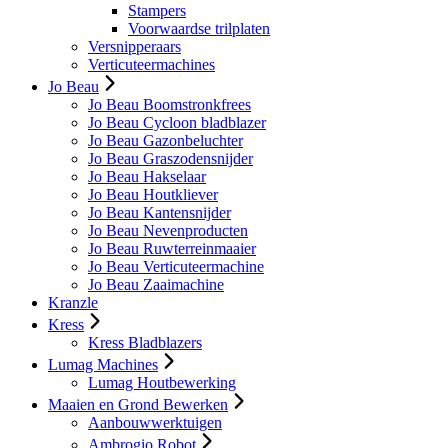
Stampers
Voorwaardse trilplaten
Versnipperaars
Verticuteermachines
Jo Beau
Jo Beau Boomstronkfrees
Jo Beau Cycloon bladblazer
Jo Beau Gazonbeluchter
Jo Beau Graszodensnijder
Jo Beau Hakselaar
Jo Beau Houtkliever
Jo Beau Kantensnijder
Jo Beau Nevenproducten
Jo Beau Ruwterreinmaaier
Jo Beau Verticuteermachine
Jo Beau Zaaimachine
Kranzle
Kress
Kress Bladblazers
Lumag Machines
Lumag Houtbewerking
Maaien en Grond Bewerken
Aanbouwwerktuigen
Ambrogio Robot