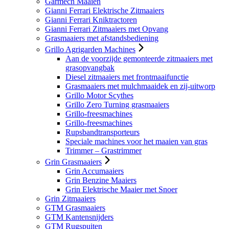
Garmech Maaien
Gianni Ferrari Elektrische Zitmaaiers
Gianni Ferrari Kniktractoren
Gianni Ferrari Zitmaaiers met Opvang
Grasmaaiers met afstandsbediening
Grillo Agrigarden Machines
Aan de voorzijde gemonteerde zitmaaiers met
grasopvangbak
Diesel zitmaaiers met frontmaaifunctie
Grasmaaiers met mulchmaaidek en zij-uitworp
Grillo Motor Scythes
Grillo Zero Turning grasmaaiers
Grillo-freesmachines
Grillo-freesmachines
Rupsbandtransporteurs
Speciale machines voor het maaien van gras
Trimmer – Grastrimmer
Grin Grasmaaiers
Grin Accumaaiers
Grin Benzine Maaiers
Grin Elektrische Maaier met Snoer
Grin Zitmaaiers
GTM Grasmaaiers
GTM Kantensnijders
GTM Rugspuiten