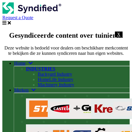
Request a Quote
Gesyndiceerde content over tuinieren
X
Deze website is bedoeld voor dealers om beschikbare merkcontent
te bekijken die ze kunnen syndiceren naar hun eigen websites.
Home
INDUSTRIES
Backyard Industry
HomeLife Industry
Machinery Industry
Merken