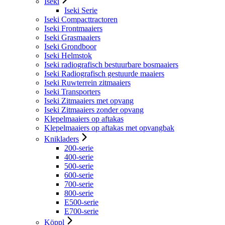
Iseki
Iseki Serie
Iseki Compacttractoren
Iseki Frontmaaiers
Iseki Grasmaaiers
Iseki Grondboor
Iseki Helmstok
Iseki radiografisch bestuurbare bosmaaiers
Iseki Radiografisch gestuurde maaiers
Iseki Ruwterrein zitmaaiers
Iseki Transporters
Iseki Zitmaaiers met opvang
Iseki Zitmaaiers zonder opvang
Klepelmaaiers op aftakas
Klepelmaaiers op aftakas met opvangbak
Knikladers
200-serie
400-serie
500-serie
600-serie
700-serie
800-serie
E500-serie
E700-serie
Köppl