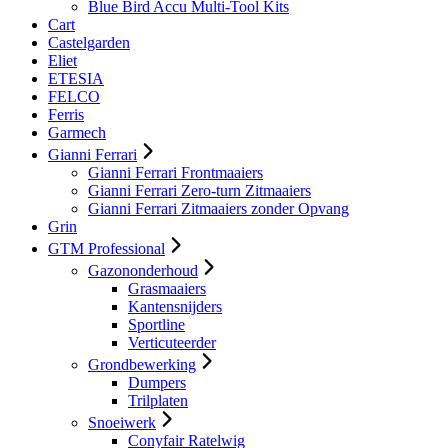
Blue Bird Accu Multi-Tool Kits
Cart
Castelgarden
Eliet
ETESIA
FELCO
Ferris
Garmech
Gianni Ferrari
Gianni Ferrari Frontmaaiers
Gianni Ferrari Zero-turn Zitmaaiers
Gianni Ferrari Zitmaaiers zonder Opvang
Grin
GTM Professional
Gazononderhoud
Grasmaaiers
Kantensnijders
Sportline
Verticuteerder
Grondbewerking
Dumpers
Trilplaten
Snoeiwerk
Conyfair Ratelwig