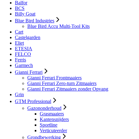
Balfor
BCS
Billy Goat
Blue Bird Industries
Blue Bird Accu Multi-Tool Kits
Cart
Castelgarden
Eliet
ETESIA
FELCO
Ferris
Garmech
Gianni Ferrari
Gianni Ferrari Frontmaaiers
Gianni Ferrari Zero-turn Zitmaaiers
Gianni Ferrari Zitmaaiers zonder Opvang
Grin
GTM Professional
Gazononderhoud
Grasmaaiers
Kantensnijders
Sportline
Verticuteerder
Grondbewerking