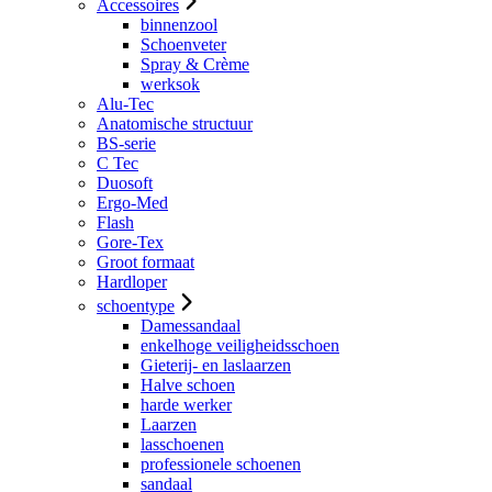
Accessoires
binnenzool
Schoenveter
Spray & Crème
werksok
Alu-Tec
Anatomische structuur
BS-serie
C Tec
Duosoft
Ergo-Med
Flash
Gore-Tex
Groot formaat
Hardloper
schoentype
Damessandaal
enkelhoge veiligheidsschoen
Gieterij- en laslaarzen
Halve schoen
harde werker
Laarzen
lasschoenen
professionele schoenen
sandaal