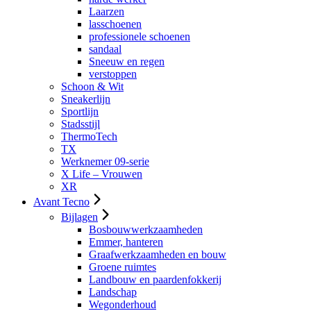
Laarzen
lasschoenen
professionele schoenen
sandaal
Sneeuw en regen
verstoppen
Schoon & Wit
Sneakerlijn
Sportlijn
Stadsstijl
ThermoTech
TX
Werknemer 09-serie
X Life – Vrouwen
XR
Avant Tecno
Bijlagen
Bosbouwwerkzaamheden
Emmer, hanteren
Graafwerkzaamheden en bouw
Groene ruimtes
Landbouw en paardenfokkerij
Landschap
Wegonderhoud