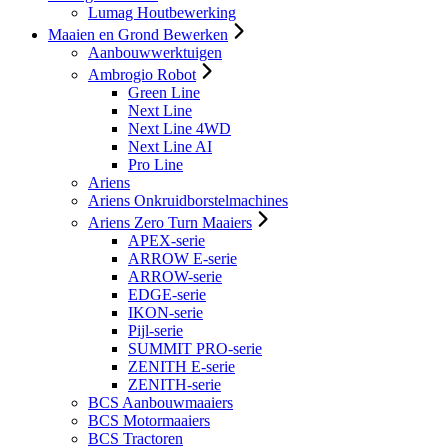
Lumag Houtbewerking
Maaien en Grond Bewerken
Aanbouwwerktuigen
Ambrogio Robot
Green Line
Next Line
Next Line 4WD
Next Line AI
Pro Line
Ariens
Ariens Onkruidborstelmachines
Ariens Zero Turn Maaiers
APEX-serie
ARROW E-serie
ARROW-serie
EDGE-serie
IKON-serie
Pijl-serie
SUMMIT PRO-serie
ZENITH E-serie
ZENITH-serie
BCS Aanbouwmaaiers
BCS Motormaaiers
BCS Tractoren