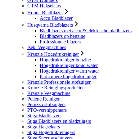
GTM Dumpers
GTM Hakselaars
Honda Bladblazer
Accu Bladblazer
Husqvarna Bladblazers
Bladblazers met accu & elektrische bladblazers
Bladblazers op benzine
Professionele blazers
Iseki Veegmachines
Kranzle Hogedrukreiniger
Hogedrukreiniger benzine
Hogedrukreiniger koud water
Hogedrukreiniger warm water
Particuliere hogedrukreiniger
Kranzle Professionele stofzuiger
Kranzle Reinigingsproducten
Kranzle Veegmachine
Pellenc Reinigen
Peruzzo stofzuigers
PTO-versnipperaars
Stiga Bladblazers
Stiga Bladblazers en bladzuigers
Stiga Hakselaars
Stiga Hogedrukreinigers
Stiga Sneeuwschuivers