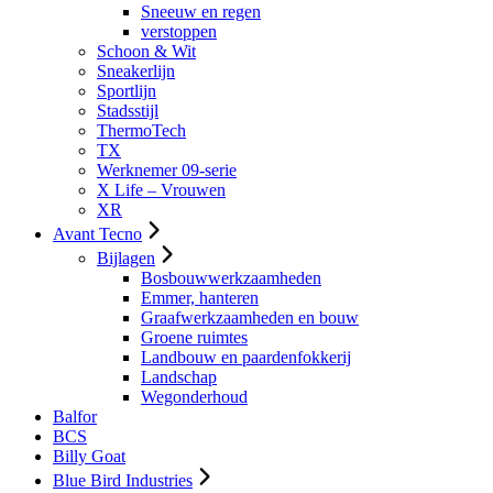
Sneeuw en regen
verstoppen
Schoon & Wit
Sneakerlijn
Sportlijn
Stadsstijl
ThermoTech
TX
Werknemer 09-serie
X Life – Vrouwen
XR
Avant Tecno
Bijlagen
Bosbouwwerkzaamheden
Emmer, hanteren
Graafwerkzaamheden en bouw
Groene ruimtes
Landbouw en paardenfokkerij
Landschap
Wegonderhoud
Balfor
BCS
Billy Goat
Blue Bird Industries