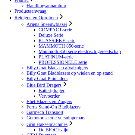
Pramac
Handlingsapparatuur
Productaanvraag
Reinigen en Opruimen
Ariens Sneeuwblazer
COMPACT-serie
Deluxe Serie
KLASSIEKE serie
MAMMOTH 850-serie
Mammoth 850-serie elektrisch gereedschap
PLATINUM-serie
PROFESSIONELE serie
Billy Goat Blad- en afvalzuigers
Billy Goat Bladblazers op wielen en op stand
Billy Goat Puinladers
Blue Bird Dragers
Batterijdrager
Vervoerder
Eliet Blazers en Zuigers
Ferris Stand-On Bladblazers
Garmech Transport
Gemotoriseerde versnipperaars
Grin Hakselmachines
De BIOCH-lijn