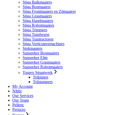
Stiga Balkmaaiers
Stiga Bosmaaiers
Stiga Frontmaaiers en Zitmaaiers
Stiga Grasmaaiers
Stiga Handmaaiers
Stiga Robotmaaiers
Stiga Trimmers
Stiga Tuinfrezen
Stiga Tuintractoren
Stiga Verticuteermachines
Stokmaaiers
Sunseeker Bosmaaiers
Sunseeker Elite
Sunseeker Grasmaaiers
Sunseeker Robotmaaiers
Tourex Straatwerk
Trilplaten
Trilstampers
My Account
Nibbi
Our Services
Our Team
Pellenc
Peruzzo