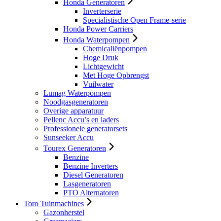
Honda Generatoren
Inverterserie
Specialistische Open Frame-serie
Honda Power Carriers
Honda Waterpompen
Chemicaliënpompen
Hoge Druk
Lichtgewicht
Met Hoge Opbrengst
Vuilwater
Lumag Waterpompen
Noodgasgeneratoren
Overige apparatuur
Pellenc Accu’s en laders
Professionele generatorsets
Sunseeker Accu
Tourex Generatoren
Benzine
Benzine Inverters
Diesel Generatoren
Lasgeneratoren
PTO Alternatoren
Toro Tuinmachines
Gazonherstel