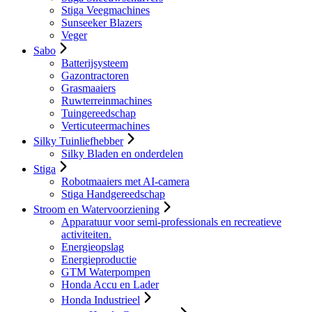
Stiga Veegmachines
Sunseeker Blazers
Veger
Sabo
Batterijsysteem
Gazontractoren
Grasmaaiers
Ruwterreinmachines
Tuingereedschap
Verticuteermachines
Silky Tuinliefhebber
Silky Bladen en onderdelen
Stiga
Robotmaaiers met AI-camera
Stiga Handgereedschap
Stroom en Watervoorziening
Apparatuur voor semi-professionals en recreatieve
activiteiten.
Energieopslag
Energieproductie
GTM Waterpompen
Honda Accu en Lader
Honda Industrieel