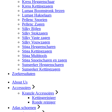
Kress Heggenschaar
Kress Kettingzagen
Lumag Boomstronk frezen
Lumag Hakselaars
Pellenc Snoeien
Pellenc Zagen
Silky Bijlen
Silky Stokzagen
Silky Vaste zagen
Silky Vouwzagen
Stiga Heggenscharen
Stiga Kettingzagen
Stiga Multitools
Stiga Snoeischaren en zagen
Sunseeker Heggenscharen
Sunseeker Kettingzagen
Zoekresultaten
About Us
Accessoires
Kranzle Accessoires
Kettingreiniger
Ronde reiniger
Atlas schoenen