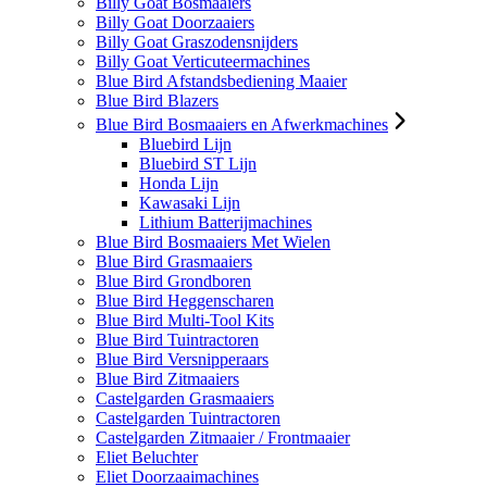
Billy Goat Bosmaaiers
Billy Goat Doorzaaiers
Billy Goat Graszodensnijders
Billy Goat Verticuteermachines
Blue Bird Afstandsbediening Maaier
Blue Bird Blazers
Blue Bird Bosmaaiers en Afwerkmachines
Bluebird Lijn
Bluebird ST Lijn
Honda Lijn
Kawasaki Lijn
Lithium Batterijmachines
Blue Bird Bosmaaiers Met Wielen
Blue Bird Grasmaaiers
Blue Bird Grondboren
Blue Bird Heggenscharen
Blue Bird Multi-Tool Kits
Blue Bird Tuintractoren
Blue Bird Versnipperaars
Blue Bird Zitmaaiers
Castelgarden Grasmaaiers
Castelgarden Tuintractoren
Castelgarden Zitmaaier / Frontmaaier
Eliet Beluchter
Eliet Doorzaaimachines