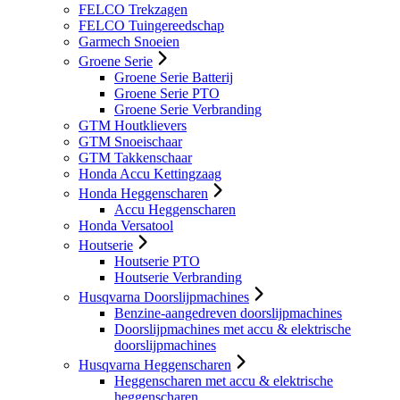
FELCO Trekzagen
FELCO Tuingereedschap
Garmech Snoeien
Groene Serie
Groene Serie Batterij
Groene Serie PTO
Groene Serie Verbranding
GTM Houtklievers
GTM Snoeischaar
GTM Takkenschaar
Honda Accu Kettingzaag
Honda Heggenscharen
Accu Heggenscharen
Honda Versatool
Houtserie
Houtserie PTO
Houtserie Verbranding
Husqvarna Doorslijpmachines
Benzine-aangedreven doorslijpmachines
Doorslijpmachines met accu & elektrische
doorslijpmachines
Husqvarna Heggenscharen
Heggenscharen met accu & elektrische
heggenscharen