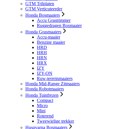
GTM Trilplaten
GTM Verticuteerder
Honda Bosmaaiers
Accu Grastrimmer
Ruggedragen Bosmaaier
Honda Grasmaaiers
Accu-maaier
Benzine maaier
HRD
HRH
HRN
HRX
IZY
IZY-ON
Ruw-terreinmaaiers
Honda Mid-Range Zitmaaiers
Honda Robotmaaiers
Honda Tuinfrezen
Compact
Micro
Mini
Roterend
Tweewielige trekker
Husqvarna Bosmaaiers