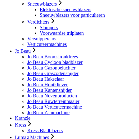
Sneeuwblazers
Elektrische sneeuwblazers
Sneeuwblazers voor particulieren
Verdichters
Stampers
Voorwaardse trilplaten
Versnipperaars
Verticuteermachines
Jo Beau
Jo Beau Boomstronkfrees
Jo Beau Cycloon bladblazer
Jo Beau Gazonbeluchter
Jo Beau Graszodensnijder
Jo Beau Hakselaar
Jo Beau Houtkliever
Jo Beau Kantensnijder
Jo Beau Nevenproducten
Jo Beau Ruwterreinmaaier
Jo Beau Verticuteermachine
Jo Beau Zaaimachine
Kranzle
Kress
Kress Bladblazers
Lumag Machines