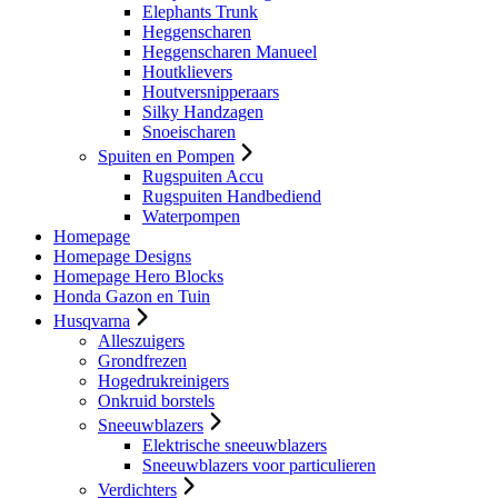
Elephants Trunk
Heggenscharen
Heggenscharen Manueel
Houtklievers
Houtversnipperaars
Silky Handzagen
Snoeischaren
Spuiten en Pompen
Rugspuiten Accu
Rugspuiten Handbediend
Waterpompen
Homepage
Homepage Designs
Homepage Hero Blocks
Honda Gazon en Tuin
Husqvarna
Alleszuigers
Grondfrezen
Hogedrukreinigers
Onkruid borstels
Sneeuwblazers
Elektrische sneeuwblazers
Sneeuwblazers voor particulieren
Verdichters