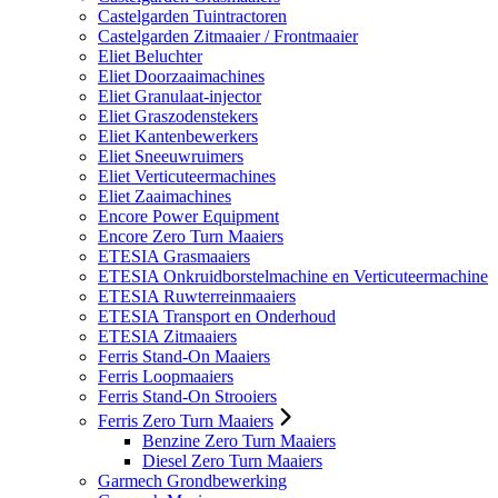
Castelgarden Tuintractoren
Castelgarden Zitmaaier / Frontmaaier
Eliet Beluchter
Eliet Doorzaaimachines
Eliet Granulaat-injector
Eliet Graszodenstekers
Eliet Kantenbewerkers
Eliet Sneeuwruimers
Eliet Verticuteermachines
Eliet Zaaimachines
Encore Power Equipment
Encore Zero Turn Maaiers
ETESIA Grasmaaiers
ETESIA Onkruidborstelmachine en Verticuteermachine
ETESIA Ruwterreinmaaiers
ETESIA Transport en Onderhoud
ETESIA Zitmaaiers
Ferris Stand-On Maaiers
Ferris Loopmaaiers
Ferris Stand-On Strooiers
Ferris Zero Turn Maaiers
Benzine Zero Turn Maaiers
Diesel Zero Turn Maaiers
Garmech Grondbewerking