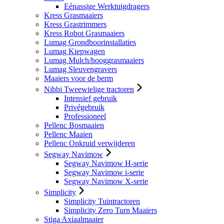
Eénassige Werktuigdragers
Kress Grasmaaiers
Kress Grastrimmers
Kress Robot Grasmaaiers
Lumag Grondboorinstallaties
Lumag Kiepwagen
Lumag Mulch/hooggrasmaaiers
Lumag Sleuvengravers
Maaiers voor de berm
Nibbi Tweewielige tractoren
Intensief gebruik
Privégebruik
Professioneel
Pellenc Bosmaaien
Pellenc Maaien
Pellenc Onkruid verwijderen
Segway Navimow
Segway Navimow H-serie
Segway Navimow i-serie
Segway Navimow X-serie
Simplicity
Simplicity Tuintractoren
Simplicity Zero Turn Maaiers
Stiga Axiaalmaaier