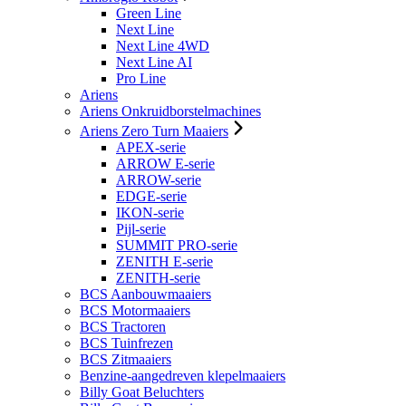
Green Line
Next Line
Next Line 4WD
Next Line AI
Pro Line
Ariens
Ariens Onkruidborstelmachines
Ariens Zero Turn Maaiers
APEX-serie
ARROW E-serie
ARROW-serie
EDGE-serie
IKON-serie
Pijl-serie
SUMMIT PRO-serie
ZENITH E-serie
ZENITH-serie
BCS Aanbouwmaaiers
BCS Motormaaiers
BCS Tractoren
BCS Tuinfrezen
BCS Zitmaaiers
Benzine-aangedreven klepelmaaiers
Billy Goat Beluchters