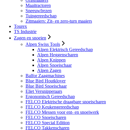
Grasmaaiers
Maaitractoren
Sneeuwfrezen
Tuingereedschap
Zitmaaiers: Zit- en zero-turn maaiers
Tourex
TS Industrie
Zagen en snoeien
Alpen Swiss Tools
Alpen Elektrisch Gereedschap
Alpen Heggenscharen
Alpen Knippen
Alpen Snoeischaar
Alpen Zagen
Balfor Zaagmachines
Blue Bird Houtklover
Blue Bird Snoeischaar
Eliet Versnipperaars
Ergonomisch Gereedschap
FELCO Elektrische draagbare snoeischaren
FELCO Keukengereedschap
FELCO Messen voor ent- en snoeiwerk
FELCO Snoeischaren
FELCO Special Edition
FELCO Takkenscharen