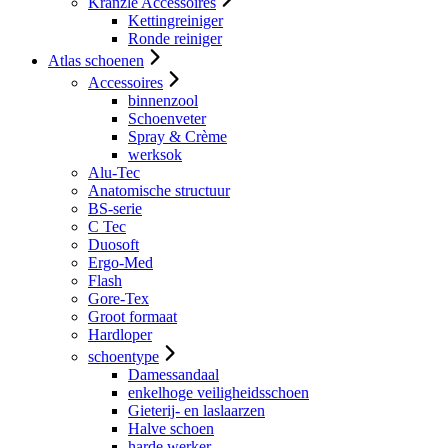
Kranzle Accessoires
Kettingreiniger
Ronde reiniger
Atlas schoenen
Accessoires
binnenzool
Schoenveter
Spray & Crème
werksok
Alu-Tec
Anatomische structuur
BS-serie
C Tec
Duosoft
Ergo-Med
Flash
Gore-Tex
Groot formaat
Hardloper
schoentype
Damessandaal
enkelhoge veiligheidsschoen
Gieterij- en laslaarzen
Halve schoen
harde werker