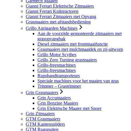
Garmech Maaien
Gianni Ferrari Elektrische Zitmaaiers
Gianni Ferrari Kniktractoren
Gianni Ferrari Zitmaaiers met Opvang
Grasmaaiers met afstandsbediening
Grillo Agrigarden Machines
Aan de voorzijde gemonteerde zitmaaiers met
grasopvangbak
Diesel zitmaaiers met frontmaaifunctie
Grasmaaiers met mulchmaaidek en zij-uitworp
Grillo Motor Scythes
Grillo Zero Turning grasmaaiers
Grillo-freesmachines
Grillo-freesmachines
Rupsbandtransporteurs
Speciale machines voor het maaien van gras
Trimmer – Grastrimmer
Grin Grasmaaiers
Grin Accumaaiers
Grin Benzine Maaiers
Grin Elektrische Maaier met Snoer
Grin Zitmaaiers
GTM Grasmaaiers
GTM Kantensnijders
GTM Rugspuiten