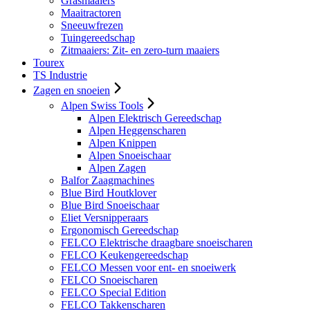
Grasmaaiers
Maaitractoren
Sneeuwfrezen
Tuingereedschap
Zitmaaiers: Zit- en zero-turn maaiers
Tourex
TS Industrie
Zagen en snoeien
Alpen Swiss Tools
Alpen Elektrisch Gereedschap
Alpen Heggenscharen
Alpen Knippen
Alpen Snoeischaar
Alpen Zagen
Balfor Zaagmachines
Blue Bird Houtklover
Blue Bird Snoeischaar
Eliet Versnipperaars
Ergonomisch Gereedschap
FELCO Elektrische draagbare snoeischaren
FELCO Keukengereedschap
FELCO Messen voor ent- en snoeiwerk
FELCO Snoeischaren
FELCO Special Edition
FELCO Takkenscharen