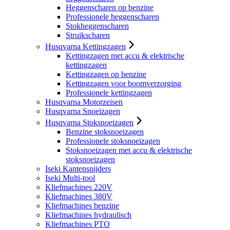
Heggenscharen op benzine
Professionele heggenscharen
Stokheggenscharen
Struikscharen
Husqvarna Kettingzagen
Kettingzagen met accu & elektrische
kettingzagen
Kettingzagen op benzine
Kettingzagen voor boomverzorging
Professionele kettingzagen
Husqvarna Motorzeisen
Husqvarna Snoeizagen
Husqvarna Stoksnoeizagen
Benzine stoksnoeizagen
Professionele stoksnoeizagen
Stoksnoeizagen met accu & elektrische
stoksnoeizagen
Iseki Kantensnijders
Iseki Multi-tool
Kliefmachines 220V
Kliefmachines 380V
Kliefmachines benzine
Kliefmachines hydraulisch
Kliefmachines PTO