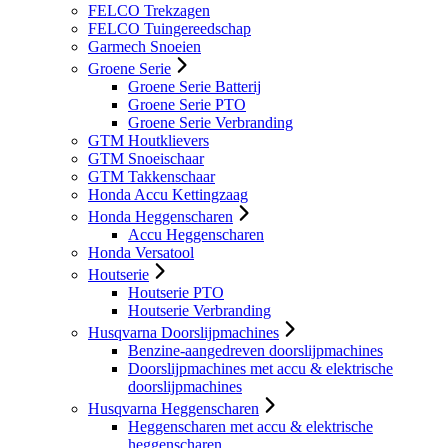
FELCO Trekzagen
FELCO Tuingereedschap
Garmech Snoeien
Groene Serie
Groene Serie Batterij
Groene Serie PTO
Groene Serie Verbranding
GTM Houtklievers
GTM Snoeischaar
GTM Takkenschaar
Honda Accu Kettingzaag
Honda Heggenscharen
Accu Heggenscharen
Honda Versatool
Houtserie
Houtserie PTO
Houtserie Verbranding
Husqvarna Doorslijpmachines
Benzine-aangedreven doorslijpmachines
Doorslijpmachines met accu & elektrische
doorslijpmachines
Husqvarna Heggenscharen
Heggenscharen met accu & elektrische
heggenscharen