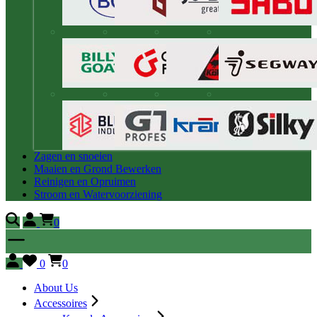
Zagen en snoeien
Maaien en Grond Bewerken
Reinigen en Opruimen
Stroom en Watervoorziening
0
0
0
About Us
Accessoires