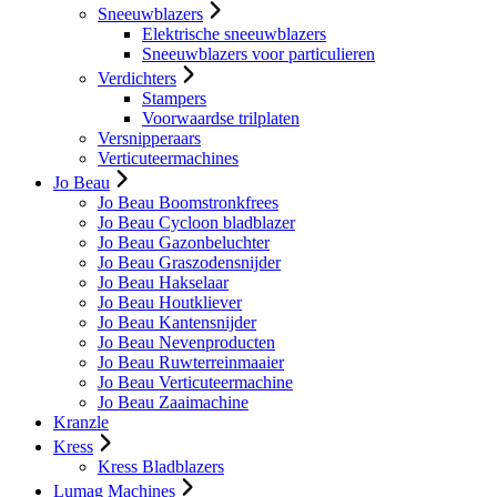
Sneeuwblazers
Elektrische sneeuwblazers
Sneeuwblazers voor particulieren
Verdichters
Stampers
Voorwaardse trilplaten
Versnipperaars
Verticuteermachines
Jo Beau
Jo Beau Boomstronkfrees
Jo Beau Cycloon bladblazer
Jo Beau Gazonbeluchter
Jo Beau Graszodensnijder
Jo Beau Hakselaar
Jo Beau Houtkliever
Jo Beau Kantensnijder
Jo Beau Nevenproducten
Jo Beau Ruwterreinmaaier
Jo Beau Verticuteermachine
Jo Beau Zaaimachine
Kranzle
Kress
Kress Bladblazers
Lumag Machines