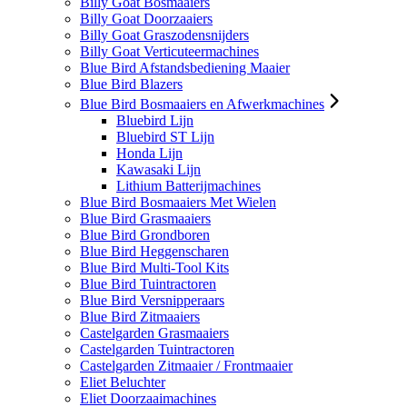
Billy Goat Bosmaaiers
Billy Goat Doorzaaiers
Billy Goat Graszodensnijders
Billy Goat Verticuteermachines
Blue Bird Afstandsbediening Maaier
Blue Bird Blazers
Blue Bird Bosmaaiers en Afwerkmachines
Bluebird Lijn
Bluebird ST Lijn
Honda Lijn
Kawasaki Lijn
Lithium Batterijmachines
Blue Bird Bosmaaiers Met Wielen
Blue Bird Grasmaaiers
Blue Bird Grondboren
Blue Bird Heggenscharen
Blue Bird Multi-Tool Kits
Blue Bird Tuintractoren
Blue Bird Versnipperaars
Blue Bird Zitmaaiers
Castelgarden Grasmaaiers
Castelgarden Tuintractoren
Castelgarden Zitmaaier / Frontmaaier
Eliet Beluchter
Eliet Doorzaaimachines