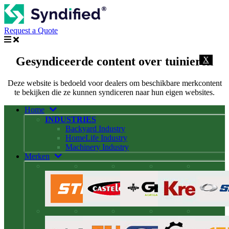
Request a Quote
Gesyndiceerde content over tuinieren
X
Deze website is bedoeld voor dealers om beschikbare merkcontent
te bekijken die ze kunnen syndiceren naar hun eigen websites.
Home
INDUSTRIES
Backyard Industry
HomeLife Industry
Machinery Industry
Merken