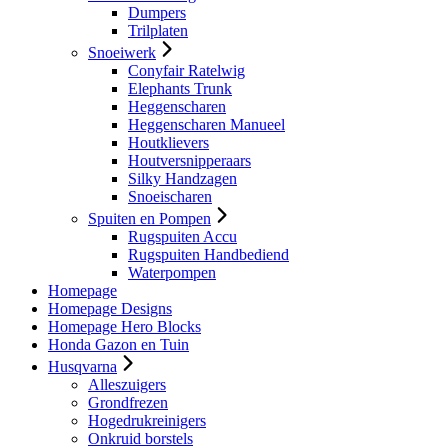
Dumpers
Trilplaten
Snoeiwerk
Conyfair Ratelwig
Elephants Trunk
Heggenscharen
Heggenscharen Manueel
Houtklievers
Houtversnipperaars
Silky Handzagen
Snoeischaren
Spuiten en Pompen
Rugspuiten Accu
Rugspuiten Handbediend
Waterpompen
Homepage
Homepage Designs
Homepage Hero Blocks
Honda Gazon en Tuin
Husqvarna
Alleszuigers
Grondfrezen
Hogedrukreinigers
Onkruid borstels