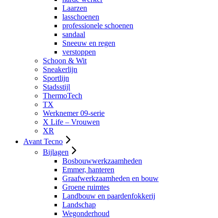
Laarzen
lasschoenen
professionele schoenen
sandaal
Sneeuw en regen
verstoppen
Schoon & Wit
Sneakerlijn
Sportlijn
Stadsstijl
ThermoTech
TX
Werknemer 09-serie
X Life – Vrouwen
XR
Avant Tecno
Bijlagen
Bosbouwwerkzaamheden
Emmer, hanteren
Graafwerkzaamheden en bouw
Groene ruimtes
Landbouw en paardenfokkerij
Landschap
Wegonderhoud