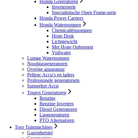
Honda Generatoren
Inverterserie
Specialistische Open Frame-serie
Honda Power Carriers
Honda Waterpompen
Chemicaliënpompen
Hoge Druk
Lichtgewicht
Met Hoge Opbrengst
Vuilwater
Lumag Waterpompen
Noodgasgeneratoren
Overige apparatuur
Pellenc Accu’s en laders
Professionele generatorsets
Sunseeker Accu
Tourex Generatoren
Benzine
Benzine Inverters
Diesel Generatoren
Lasgeneratoren
PTO Alternatoren
Toro Tuinmachines
Gazonherstel