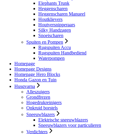
Elephants Trunk
Heggenscharen
Heggenscharen Manueel
Houtklievers
Houtversnipperaars
Silky Handzagen
Snoeischaren
Spuiten en Pompen
Rugspuiten Accu
Rugspuiten Handbediend
Waterpompen
Homepage
Homepage Designs
Homepage Hero Blocks
Honda Gazon en Tuin
Husqvarna
Alleszuigers
Grondfrezen
Hogedrukreinigers
Onkruid borstels
Sneeuwblazers
Elektrische sneeuwblazers
Sneeuwblazers voor particulieren
Verdichters