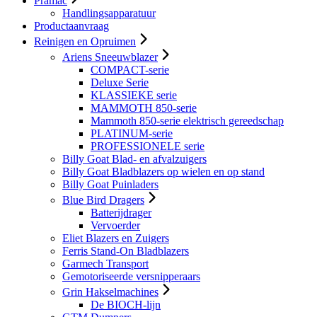
Pramac
Handlingsapparatuur
Productaanvraag
Reinigen en Opruimen
Ariens Sneeuwblazer
COMPACT-serie
Deluxe Serie
KLASSIEKE serie
MAMMOTH 850-serie
Mammoth 850-serie elektrisch gereedschap
PLATINUM-serie
PROFESSIONELE serie
Billy Goat Blad- en afvalzuigers
Billy Goat Bladblazers op wielen en op stand
Billy Goat Puinladers
Blue Bird Dragers
Batterijdrager
Vervoerder
Eliet Blazers en Zuigers
Ferris Stand-On Bladblazers
Garmech Transport
Gemotoriseerde versnipperaars
Grin Hakselmachines
De BIOCH-lijn