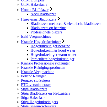
GTM Dumpers
GTM Hakselaars
Honda Bladblazer
Accu Bladblazer
Husqvarna Bladblazers
Bladblazers met accu & elektrische bladblazers
Bladblazers op benzine
Professionele blazers
Iseki Veegmachines
Kranzle Hogedrukreiniger
Hogedrukreiniger benzine
Hogedrukreiniger koud water
Hogedrukreiniger warm water
Particuliere hogedrukreiniger
Kranzle Professionele stofzuiger
Kranzle Reinigingsproducten
Kranzle Veegmachine
Pellenc Reinigen
Peruzzo stofzuigers
PTO-versnipperaars
Stiga Bladblazers
Stiga Bladblazers en bladzuigers
Stiga Hakselaars
Stiga Hogedrukreinigers
Stiga Sneeuwschuivers