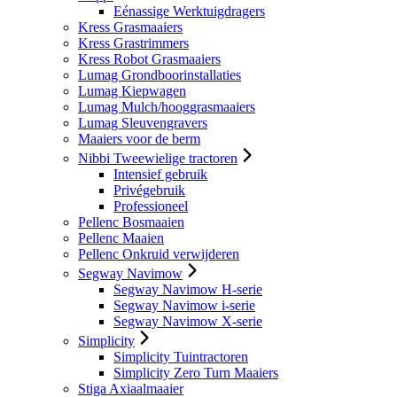
Eénassige Werktuigdragers
Kress Grasmaaiers
Kress Grastrimmers
Kress Robot Grasmaaiers
Lumag Grondboorinstallaties
Lumag Kiepwagen
Lumag Mulch/hooggrasmaaiers
Lumag Sleuvengravers
Maaiers voor de berm
Nibbi Tweewielige tractoren
Intensief gebruik
Privégebruik
Professioneel
Pellenc Bosmaaien
Pellenc Maaien
Pellenc Onkruid verwijderen
Segway Navimow
Segway Navimow H-serie
Segway Navimow i-serie
Segway Navimow X-serie
Simplicity
Simplicity Tuintractoren
Simplicity Zero Turn Maaiers
Stiga Axiaalmaaier