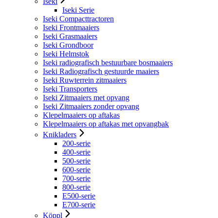
Iseki
Iseki Serie
Iseki Compacttractoren
Iseki Frontmaaiers
Iseki Grasmaaiers
Iseki Grondboor
Iseki Helmstok
Iseki radiografisch bestuurbare bosmaaiers
Iseki Radiografisch gestuurde maaiers
Iseki Ruwterrein zitmaaiers
Iseki Transporters
Iseki Zitmaaiers met opvang
Iseki Zitmaaiers zonder opvang
Klepelmaaiers op aftakas
Klepelmaaiers op aftakas met opvangbak
Knikladers
200-serie
400-serie
500-serie
600-serie
700-serie
800-serie
E500-serie
E700-serie
Köppl