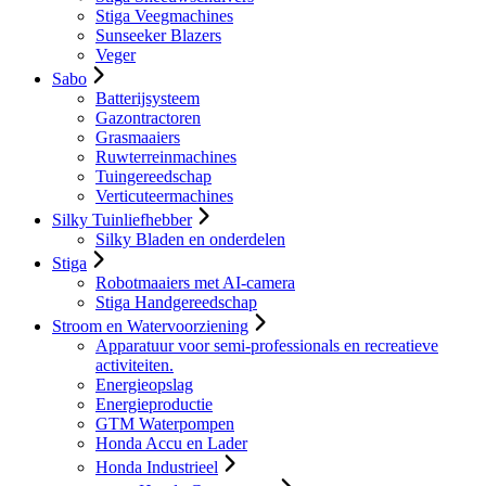
Stiga Veegmachines
Sunseeker Blazers
Veger
Sabo
Batterijsysteem
Gazontractoren
Grasmaaiers
Ruwterreinmachines
Tuingereedschap
Verticuteermachines
Silky Tuinliefhebber
Silky Bladen en onderdelen
Stiga
Robotmaaiers met AI-camera
Stiga Handgereedschap
Stroom en Watervoorziening
Apparatuur voor semi-professionals en recreatieve
activiteiten.
Energieopslag
Energieproductie
GTM Waterpompen
Honda Accu en Lader
Honda Industrieel