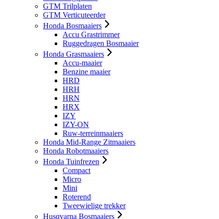
GTM Trilplaten
GTM Verticuteerder
Honda Bosmaaiers
Accu Grastrimmer
Ruggedragen Bosmaaier
Honda Grasmaaiers
Accu-maaier
Benzine maaier
HRD
HRH
HRN
HRX
IZY
IZY-ON
Ruw-terreinmaaiers
Honda Mid-Range Zitmaaiers
Honda Robotmaaiers
Honda Tuinfrezen
Compact
Micro
Mini
Roterend
Tweewielige trekker
Husqvarna Bosmaaiers