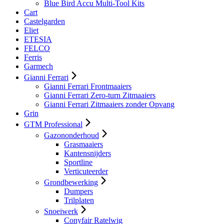
Blue Bird Accu Multi-Tool Kits
Cart
Castelgarden
Eliet
ETESIA
FELCO
Ferris
Garmech
Gianni Ferrari
Gianni Ferrari Frontmaaiers
Gianni Ferrari Zero-turn Zitmaaiers
Gianni Ferrari Zitmaaiers zonder Opvang
Grin
GTM Professional
Gazononderhoud
Grasmaaiers
Kantensnijders
Sportline
Verticuteerder
Grondbewerking
Dumpers
Trilplaten
Snoeiwerk
Conyfair Ratelwig