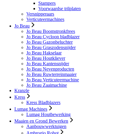
Stampers
Voorwaardse trilplaten
Versnipperaars
Verticuteermachines
Jo Beau
Jo Beau Boomstronkfrees
Jo Beau Cycloon bladblazer
Jo Beau Gazonbeluchter
Jo Beau Graszodensnijder
Jo Beau Hakselaar
Jo Beau Houtkliever
Jo Beau Kantensnijder
Jo Beau Nevenproducten
Jo Beau Ruwterreinmaaier
Jo Beau Verticuteermachine
Jo Beau Zaaimachine
Kranzle
Kress
Kress Bladblazers
Lumag Machines
Lumag Houtbewerking
Maaien en Grond Bewerken
Aanbouwwerktuigen
Ambrogio Robot