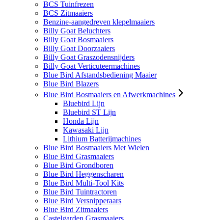
BCS Tuinfrezen
BCS Zitmaaiers
Benzine-aangedreven klepelmaaiers
Billy Goat Beluchters
Billy Goat Bosmaaiers
Billy Goat Doorzaaiers
Billy Goat Graszodensnijders
Billy Goat Verticuteermachines
Blue Bird Afstandsbediening Maaier
Blue Bird Blazers
Blue Bird Bosmaaiers en Afwerkmachines
Bluebird Lijn
Bluebird ST Lijn
Honda Lijn
Kawasaki Lijn
Lithium Batterijmachines
Blue Bird Bosmaaiers Met Wielen
Blue Bird Grasmaaiers
Blue Bird Grondboren
Blue Bird Heggenscharen
Blue Bird Multi-Tool Kits
Blue Bird Tuintractoren
Blue Bird Versnipperaars
Blue Bird Zitmaaiers
Castelgarden Grasmaaiers