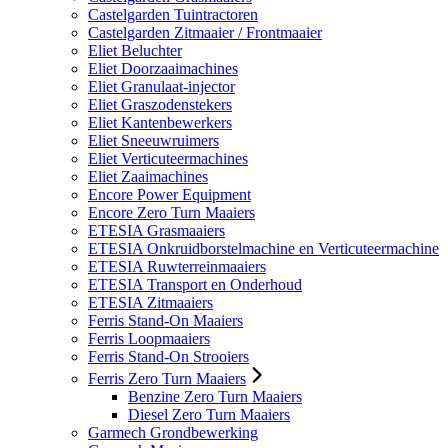
Castelgarden Tuintractoren
Castelgarden Zitmaaier / Frontmaaier
Eliet Beluchter
Eliet Doorzaaimachines
Eliet Granulaat-injector
Eliet Graszodenstekers
Eliet Kantenbewerkers
Eliet Sneeuwruimers
Eliet Verticuteermachines
Eliet Zaaimachines
Encore Power Equipment
Encore Zero Turn Maaiers
ETESIA Grasmaaiers
ETESIA Onkruidborstelmachine en Verticuteermachine
ETESIA Ruwterreinmaaiers
ETESIA Transport en Onderhoud
ETESIA Zitmaaiers
Ferris Stand-On Maaiers
Ferris Loopmaaiers
Ferris Stand-On Strooiers
Ferris Zero Turn Maaiers
Benzine Zero Turn Maaiers
Diesel Zero Turn Maaiers
Garmech Grondbewerking