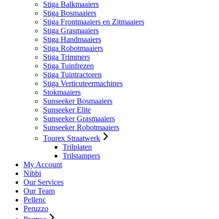
Stiga Balkmaaiers
Stiga Bosmaaiers
Stiga Frontmaaiers en Zitmaaiers
Stiga Grasmaaiers
Stiga Handmaaiers
Stiga Robotmaaiers
Stiga Trimmers
Stiga Tuinfrezen
Stiga Tuintractoren
Stiga Verticuteermachines
Stokmaaiers
Sunseeker Bosmaaiers
Sunseeker Elite
Sunseeker Grasmaaiers
Sunseeker Robotmaaiers
Tourex Straatwerk
Trilplaten
Trilstampers
My Account
Nibbi
Our Services
Our Team
Pellenc
Peruzzo