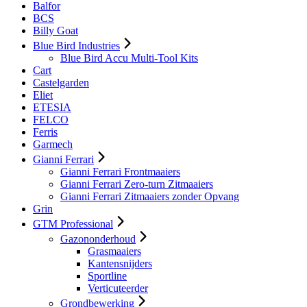
Balfor
BCS
Billy Goat
Blue Bird Industries
Blue Bird Accu Multi-Tool Kits
Cart
Castelgarden
Eliet
ETESIA
FELCO
Ferris
Garmech
Gianni Ferrari
Gianni Ferrari Frontmaaiers
Gianni Ferrari Zero-turn Zitmaaiers
Gianni Ferrari Zitmaaiers zonder Opvang
Grin
GTM Professional
Gazononderhoud
Grasmaaiers
Kantensnijders
Sportline
Verticuteerder
Grondbewerking