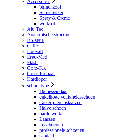
Accessoires
binnenzool
Schoenveter
Spray & Crème
werksok
Alu-Tec
Anatomische structuur
BS-serie
C Tec
Duosoft
Ergo-Med
Flash
Gore-Tex
Groot formaat
Hardloper
schoentype
Damessandaal
enkelhoge veiligheidsschoen
Gieterij- en laslaarzen
Halve schoen
harde werker
Laarzen
lasschoenen
professionele schoenen
sandaal