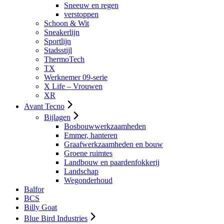
Sneeuw en regen
verstoppen
Schoon & Wit
Sneakerlijn
Sportlijn
Stadsstijl
ThermoTech
TX
Werknemer 09-serie
X Life – Vrouwen
XR
Avant Tecno
Bijlagen
Bosbouwwerkzaamheden
Emmer, hanteren
Graafwerkzaamheden en bouw
Groene ruimtes
Landbouw en paardenfokkerij
Landschap
Wegonderhoud
Balfor
BCS
Billy Goat
Blue Bird Industries