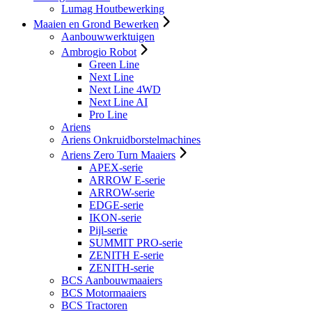
Lumag Houtbewerking
Maaien en Grond Bewerken
Aanbouwwerktuigen
Ambrogio Robot
Green Line
Next Line
Next Line 4WD
Next Line AI
Pro Line
Ariens
Ariens Onkruidborstelmachines
Ariens Zero Turn Maaiers
APEX-serie
ARROW E-serie
ARROW-serie
EDGE-serie
IKON-serie
Pijl-serie
SUMMIT PRO-serie
ZENITH E-serie
ZENITH-serie
BCS Aanbouwmaaiers
BCS Motormaaiers
BCS Tractoren