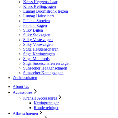
Kress Heggenschaar
Kress Kettingzagen
Lumag Boomstronk frezen
Lumag Hakselaars
Pellenc Snoeien
Pellenc Zagen
Silky Bijlen
Silky Stokzagen
Silky Vaste zagen
Silky Vouwzagen
Stiga Heggenscharen
Stiga Kettingzagen
Stiga Multitools
Stiga Snoeischaren en zagen
Sunseeker Heggenscharen
Sunseeker Kettingzagen
Zoekresultaten
About Us
Accessoires
Kranzle Accessoires
Kettingreiniger
Ronde reiniger
Atlas schoenen