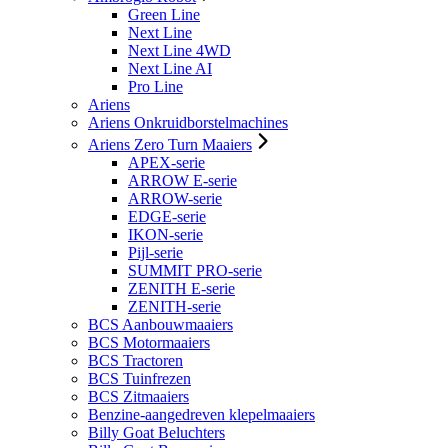
Green Line
Next Line
Next Line 4WD
Next Line AI
Pro Line
Ariens
Ariens Onkruidborstelmachines
Ariens Zero Turn Maaiers
APEX-serie
ARROW E-serie
ARROW-serie
EDGE-serie
IKON-serie
Pijl-serie
SUMMIT PRO-serie
ZENITH E-serie
ZENITH-serie
BCS Aanbouwmaaiers
BCS Motormaaiers
BCS Tractoren
BCS Tuinfrezen
BCS Zitmaaiers
Benzine-aangedreven klepelmaaiers
Billy Goat Beluchters