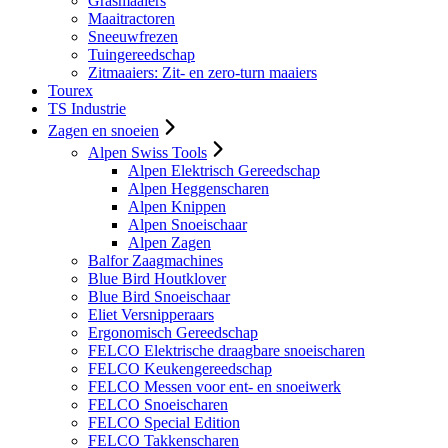
Grasmaaiers
Maaitractoren
Sneeuwfrezen
Tuingereedschap
Zitmaaiers: Zit- en zero-turn maaiers
Tourex
TS Industrie
Zagen en snoeien
Alpen Swiss Tools
Alpen Elektrisch Gereedschap
Alpen Heggenscharen
Alpen Knippen
Alpen Snoeischaar
Alpen Zagen
Balfor Zaagmachines
Blue Bird Houtklover
Blue Bird Snoeischaar
Eliet Versnipperaars
Ergonomisch Gereedschap
FELCO Elektrische draagbare snoeischaren
FELCO Keukengereedschap
FELCO Messen voor ent- en snoeiwerk
FELCO Snoeischaren
FELCO Special Edition
FELCO Takkenscharen