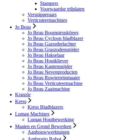
Stampers
Voorwaardse trilplaten
Versnipperaars
Verticuteermachines
Jo Beau
Jo Beau Boomstronkfrees
Jo Beau Cycloon bladblazer
Jo Beau Gazonbeluchter
Jo Beau Graszodensnijder
Jo Beau Hakselaar
Jo Beau Houtkliever
Jo Beau Kantensnijder
Jo Beau Nevenproducten
Jo Beau Ruwterreinmaaier
Jo Beau Verticuteermachine
Jo Beau Zaaimachine
Kranzle
Kress
Kress Bladblazers
Lumag Machines
Lumag Houtbewerking
Maaien en Grond Bewerken
Aanbouwwerktuigen
Ambrogio Robot