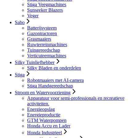
Stiga Veegmachines
Sunseeker Blazers
Veger
Sabo
Batterijsysteem
Gazontractoren
Grasmaaiers
Ruwterreinmachines
Tuingereedschap
Verticuteermachines
Silky Tuinliefhebber
Silky Bladen en onderdelen
Stiga
Robotmaaiers met AI-camera
Stiga Handgereedschap
Stroom en Watervoorziening
Apparatuur voor semi-professionals en recreatieve
activiteiten.
Energieopslag
Energieproductie
GTM Waterpompen
Honda Accu en Lader
Honda Industrieel