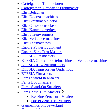
Castelgarden Tuintractoren
Castelgarden Zitmaaier / Frontmaaier
Eliet Beluchter
Eliet Doorzaaimachines
Eliet Granulaat-injector
Eliet Graszodenstekers
Eliet Kantenbewerkers
Eliet Sneeuwruimers
Eliet Verticuteermachines
Eliet Zaaimachines
Encore Power Equipment
Encore Zero Turn Maaiers
ETESIA Grasmaaiers
ETESIA Onkruidborstelmachine en Verticuteermachine
ETESIA Ruwterreinmaaiers
ETESIA Transport en Onderhoud
ETESIA Zitmaaiers
Ferris Stand-On Maaiers
Ferris Loopmaaiers
Ferris Stand-On Strooiers
Ferris Zero Turn Maaiers
Benzine Zero Turn Maaiers
Diesel Zero Turn Maaiers
Garmech Grondbewerking