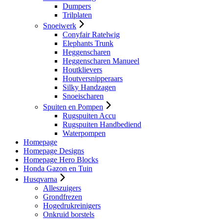
Dumpers
Trilplaten
Snoeiwerk
Conyfair Ratelwig
Elephants Trunk
Heggenscharen
Heggenscharen Manueel
Houtklievers
Houtversnipperaars
Silky Handzagen
Snoeischaren
Spuiten en Pompen
Rugspuiten Accu
Rugspuiten Handbediend
Waterpompen
Homepage
Homepage Designs
Homepage Hero Blocks
Honda Gazon en Tuin
Husqvarna
Alleszuigers
Grondfrezen
Hogedrukreinigers
Onkruid borstels