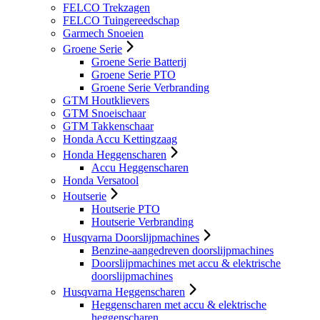
FELCO Trekzagen
FELCO Tuingereedschap
Garmech Snoeien
Groene Serie
Groene Serie Batterij
Groene Serie PTO
Groene Serie Verbranding
GTM Houtklievers
GTM Snoeischaar
GTM Takkenschaar
Honda Accu Kettingzaag
Honda Heggenscharen
Accu Heggenscharen
Honda Versatool
Houtserie
Houtserie PTO
Houtserie Verbranding
Husqvarna Doorslijpmachines
Benzine-aangedreven doorslijpmachines
Doorslijpmachines met accu & elektrische
doorslijpmachines
Husqvarna Heggenscharen
Heggenscharen met accu & elektrische
heggenscharen