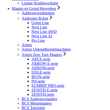
Lumag Houtbewerking
Maaien en Grond Bewerken
Aanbouwwerktuigen
Ambrogio Robot
Green Line
Next Line
Next Line 4WD
Next Line AI
Pro Line
Ariens
Ariens Onkruidborstelmachines
Ariens Zero Turn Maaiers
APEX-serie
ARROW E-serie
ARROW-serie
EDGE-serie
IKON-serie
Pijl-serie
SUMMIT PRO-serie
ZENITH E-serie
ZENITH-serie
BCS Aanbouwmaaiers
BCS Motormaaiers
BCS Tractoren