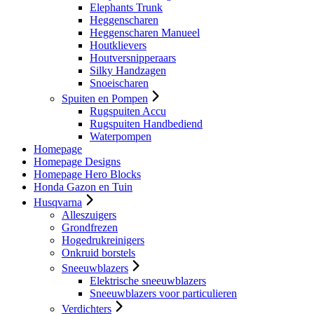
Elephants Trunk
Heggenscharen
Heggenscharen Manueel
Houtklievers
Houtversnipperaars
Silky Handzagen
Snoeischaren
Spuiten en Pompen
Rugspuiten Accu
Rugspuiten Handbediend
Waterpompen
Homepage
Homepage Designs
Homepage Hero Blocks
Honda Gazon en Tuin
Husqvarna
Alleszuigers
Grondfrezen
Hogedrukreinigers
Onkruid borstels
Sneeuwblazers
Elektrische sneeuwblazers
Sneeuwblazers voor particulieren
Verdichters