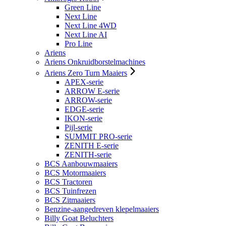
Green Line
Next Line
Next Line 4WD
Next Line AI
Pro Line
Ariens
Ariens Onkruidborstelmachines
Ariens Zero Turn Maaiers
APEX-serie
ARROW E-serie
ARROW-serie
EDGE-serie
IKON-serie
Pijl-serie
SUMMIT PRO-serie
ZENITH E-serie
ZENITH-serie
BCS Aanbouwmaaiers
BCS Motormaaiers
BCS Tractoren
BCS Tuinfrezen
BCS Zitmaaiers
Benzine-aangedreven klepelmaaiers
Billy Goat Beluchters