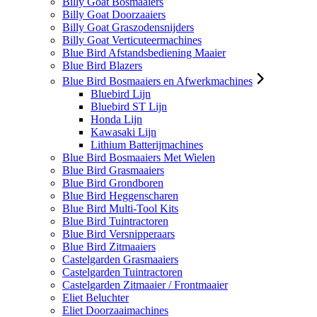
Billy Goat Bosmaaiers
Billy Goat Doorzaaiers
Billy Goat Graszodensnijders
Billy Goat Verticuteermachines
Blue Bird Afstandsbediening Maaier
Blue Bird Blazers
Blue Bird Bosmaaiers en Afwerkmachines
Bluebird Lijn
Bluebird ST Lijn
Honda Lijn
Kawasaki Lijn
Lithium Batterijmachines
Blue Bird Bosmaaiers Met Wielen
Blue Bird Grasmaaiers
Blue Bird Grondboren
Blue Bird Heggenscharen
Blue Bird Multi-Tool Kits
Blue Bird Tuintractoren
Blue Bird Versnipperaars
Blue Bird Zitmaaiers
Castelgarden Grasmaaiers
Castelgarden Tuintractoren
Castelgarden Zitmaaier / Frontmaaier
Eliet Beluchter
Eliet Doorzaaimachines