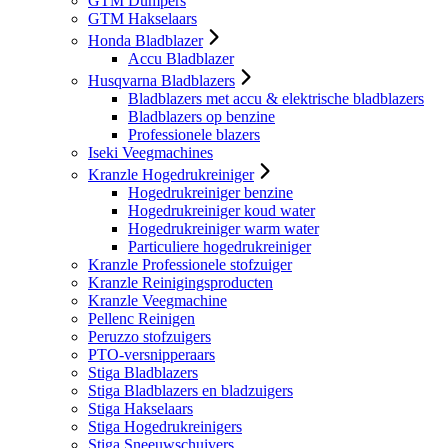
GTM Dumpers
GTM Hakselaars
Honda Bladblazer
Accu Bladblazer
Husqvarna Bladblazers
Bladblazers met accu & elektrische bladblazers
Bladblazers op benzine
Professionele blazers
Iseki Veegmachines
Kranzle Hogedrukreiniger
Hogedrukreiniger benzine
Hogedrukreiniger koud water
Hogedrukreiniger warm water
Particuliere hogedrukreiniger
Kranzle Professionele stofzuiger
Kranzle Reinigingsproducten
Kranzle Veegmachine
Pellenc Reinigen
Peruzzo stofzuigers
PTO-versnipperaars
Stiga Bladblazers
Stiga Bladblazers en bladzuigers
Stiga Hakselaars
Stiga Hogedrukreinigers
Stiga Sneeuwschuivers