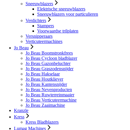
Sneeuwblazers
Elektrische sneeuwblazers
Sneeuwblazers voor particulieren
Verdichters
Stampers
Voorwaardse trilplaten
Versnipperaars
Verticuteermachines
Jo Beau
Jo Beau Boomstronkfrees
Jo Beau Cycloon bladblazer
Jo Beau Gazonbeluchter
Jo Beau Graszodensnijder
Jo Beau Hakselaar
Jo Beau Houtkliever
Jo Beau Kantensnijder
Jo Beau Nevenproducten
Jo Beau Ruwterreinmaaier
Jo Beau Verticuteermachine
Jo Beau Zaaimachine
Kranzle
Kress
Kress Bladblazers
Lumag Machines