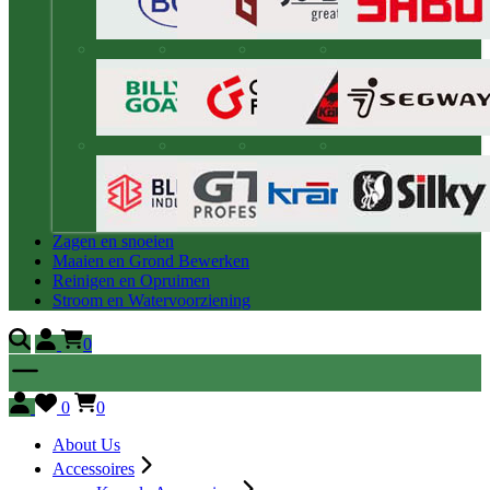
Zagen en snoeien
Maaien en Grond Bewerken
Reinigen en Opruimen
Stroom en Watervoorziening
0
0
0
About Us
Accessoires