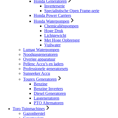
Honda Generatoren
Inverterserie
Specialistische Open Frame-serie
Honda Power Carriers
Honda Waterpompen
Chemicaliënpompen
Hoge Druk
Lichtgewicht
Met Hoge Opbrengst
Vuilwater
Lumag Waterpompen
Noodgasgeneratoren
Overige apparatuur
Pellenc Accu’s en laders
Professionele generatorsets
Sunseeker Accu
Tourex Generatoren
Benzine
Benzine Inverters
Diesel Generatoren
Lasgeneratoren
PTO Alternatoren
Toro Tuinmachines
Gazonherstel