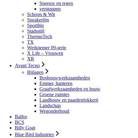
Sneeuw en regen
verstoppen
Schoon & Wit
Sneakerlijn
Sportlijn
Stadsstijl
ThermoTech
TX
Werknemer 09-serie
X Life – Vrouwen
XR
Avant Tecno
Bijlagen
Bosbouwwerkzaamheden
Emmer, hanteren
Graafwerkzaamheden en bouw
Groene ruimtes
Landbouw en paardenfokkerij
Landschap
Wegonderhoud
Balfor
BCS
Billy Goat
Blue Bird Industries