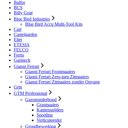
Balfor
BCS
Billy Goat
Blue Bird Industries
Blue Bird Accu Multi-Tool Kits
Cart
Castelgarden
Eliet
ETESIA
FELCO
Ferris
Garmech
Gianni Ferrari
Gianni Ferrari Frontmaaiers
Gianni Ferrari Zero-turn Zitmaaiers
Gianni Ferrari Zitmaaiers zonder Opvang
Grin
GTM Professional
Gazononderhoud
Grasmaaiers
Kantensnijders
Sportline
Verticuteerder
Grondbewerking