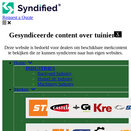
Request a Quote
Gesyndiceerde content over tuinieren
X
Deze website is bedoeld voor dealers om beschikbare merkcontent
te bekijken die ze kunnen syndiceren naar hun eigen websites.
Home
INDUSTRIES
Backyard Industry
HomeLife Industry
Machinery Industry
Merken