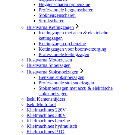
Heggenscharen op benzine
Professionele heggenscharen
Stokheggenscharen
Struikscharen
Husqvarna Kettingzagen
Kettingzagen met accu & elektrische
kettingzagen
Kettingzagen op benzine
Kettingzagen voor boomverzorging
Professionele kettingzagen
Husqvarna Motorzeisen
Husqvarna Snoeizagen
Husqvarna Stoksnoeizagen
Benzine stoksnoeizagen
Professionele stoksnoeizagen
Stoksnoeizagen met accu & elektrische
stoksnoeizagen
Iseki Kantensnijders
Iseki Multi-tool
Kliefmachines 220V
Kliefmachines 380V
Kliefmachines benzine
Kliefmachines hydraulisch
Kliefmachines PTO