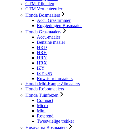
GTM Trilplaten
GTM Verticuteerder
Honda Bosmaaiers
Accu Grastrimmer
Ruggedragen Bosmaaier
Honda Grasmaaiers
Accu-maaier
Benzine maaier
HRD
HRH
HRN
HRX
IZY
IZY-ON
Ruw-terreinmaaiers
Honda Mid-Range Zitmaaiers
Honda Robotmaaiers
Honda Tuinfrezen
Compact
Micro
Mini
Roterend
Tweewielige trekker
Husqvarna Bosmaaiers