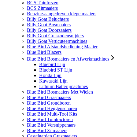
BCS Tuinfrezen
BCS Zitmaaiers
Benzine-aangedreven klepelmaaiers
Billy Goat Beluchters
Billy Goat Bosmaaiers
Billy Goat Doorzaaiers
Billy Goat Graszodensnijders
Billy Goat Verticuteermachines
Blue Bird Afstandsbediening Maaier
Blue Bird Blazers
Blue Bird Bosmaaiers en Afwerkmachines
Bluebird Lijn
Bluebird ST Lijn
Honda Lijn
Kawasaki Lijn
Lithium Batterijmachines
Blue Bird Bosmaaiers Met Wielen
Blue Bird Grasmaaiers
Blue Bird Grondboren
Blue Bird Heggenscharen
Blue Bird Multi-Tool Kits
Blue Bird Tuintractoren
Blue Bird Versnipperaars
Blue Bird Zitmaaiers
Castelgarden Grasmaaiers