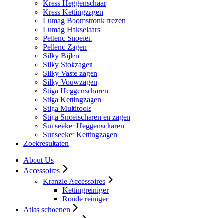
Kress Heggenschaar
Kress Kettingzagen
Lumag Boomstronk frezen
Lumag Hakselaars
Pellenc Snoeien
Pellenc Zagen
Silky Bijlen
Silky Stokzagen
Silky Vaste zagen
Silky Vouwzagen
Stiga Heggenscharen
Stiga Kettingzagen
Stiga Multitools
Stiga Snoeischaren en zagen
Sunseeker Heggenscharen
Sunseeker Kettingzagen
Zoekresultaten
About Us
Accessoires
Kranzle Accessoires
Kettingreiniger
Ronde reiniger
Atlas schoenen