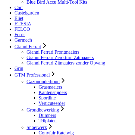
Blue Bird Accu Multi-Tool Kits
Cart
Castelgarden
Eliet
ETESIA
FELCO
Ferris
Garmech
Gianni Ferrari
Gianni Ferrari Frontmaaiers
Gianni Ferrari Zero-turn Zitmaaiers
Gianni Ferrari Zitmaaiers zonder Opvang
Grin
GTM Professional
Gazononderhoud
Grasmaaiers
Kantensnijders
Sportline
Verticuteerder
Grondbewerking
Dumpers
Trilplaten
Snoeiwerk
Conyfair Ratelwig