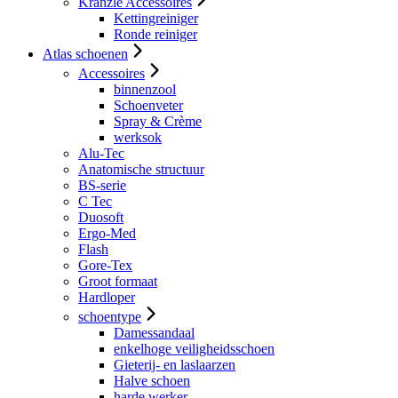
Kranzle Accessoires
Kettingreiniger
Ronde reiniger
Atlas schoenen
Accessoires
binnenzool
Schoenveter
Spray & Crème
werksok
Alu-Tec
Anatomische structuur
BS-serie
C Tec
Duosoft
Ergo-Med
Flash
Gore-Tex
Groot formaat
Hardloper
schoentype
Damessandaal
enkelhoge veiligheidsschoen
Gieterij- en laslaarzen
Halve schoen
harde werker