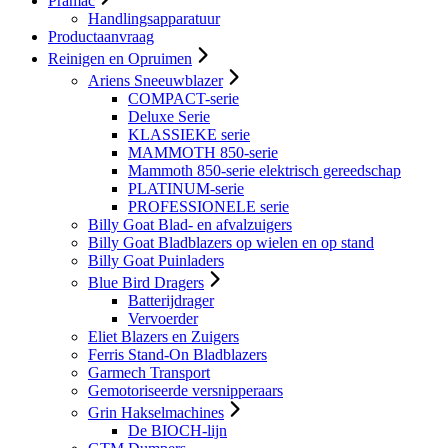
Pramac
Handlingsapparatuur
Productaanvraag
Reinigen en Opruimen
Ariens Sneeuwblazer
COMPACT-serie
Deluxe Serie
KLASSIEKE serie
MAMMOTH 850-serie
Mammoth 850-serie elektrisch gereedschap
PLATINUM-serie
PROFESSIONELE serie
Billy Goat Blad- en afvalzuigers
Billy Goat Bladblazers op wielen en op stand
Billy Goat Puinladers
Blue Bird Dragers
Batterijdrager
Vervoerder
Eliet Blazers en Zuigers
Ferris Stand-On Bladblazers
Garmech Transport
Gemotoriseerde versnipperaars
Grin Hakselmachines
De BIOCH-lijn