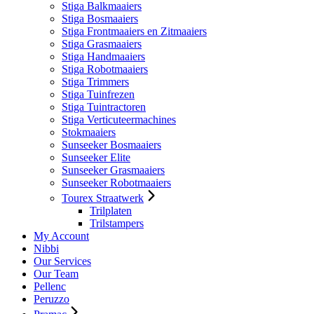
Stiga Balkmaaiers
Stiga Bosmaaiers
Stiga Frontmaaiers en Zitmaaiers
Stiga Grasmaaiers
Stiga Handmaaiers
Stiga Robotmaaiers
Stiga Trimmers
Stiga Tuinfrezen
Stiga Tuintractoren
Stiga Verticuteermachines
Stokmaaiers
Sunseeker Bosmaaiers
Sunseeker Elite
Sunseeker Grasmaaiers
Sunseeker Robotmaaiers
Tourex Straatwerk
Trilplaten
Trilstampers
My Account
Nibbi
Our Services
Our Team
Pellenc
Peruzzo