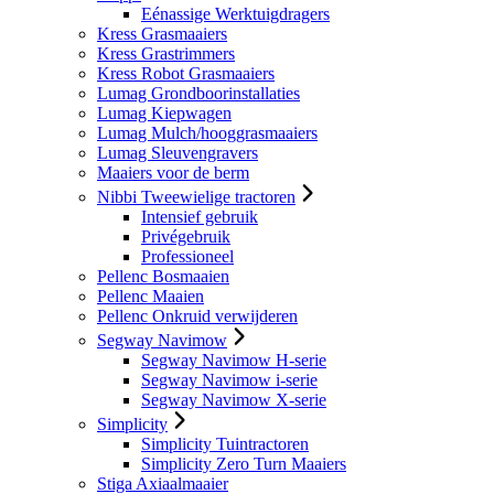
Eénassige Werktuigdragers
Kress Grasmaaiers
Kress Grastrimmers
Kress Robot Grasmaaiers
Lumag Grondboorinstallaties
Lumag Kiepwagen
Lumag Mulch/hooggrasmaaiers
Lumag Sleuvengravers
Maaiers voor de berm
Nibbi Tweewielige tractoren
Intensief gebruik
Privégebruik
Professioneel
Pellenc Bosmaaien
Pellenc Maaien
Pellenc Onkruid verwijderen
Segway Navimow
Segway Navimow H-serie
Segway Navimow i-serie
Segway Navimow X-serie
Simplicity
Simplicity Tuintractoren
Simplicity Zero Turn Maaiers
Stiga Axiaalmaaier