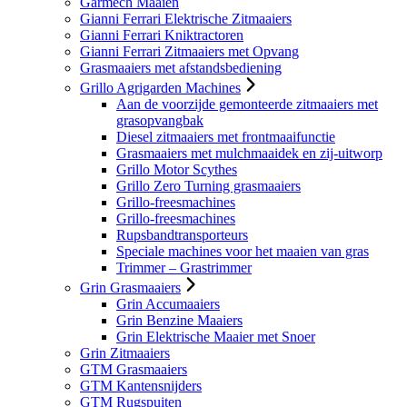
Garmech Maaien
Gianni Ferrari Elektrische Zitmaaiers
Gianni Ferrari Kniktractoren
Gianni Ferrari Zitmaaiers met Opvang
Grasmaaiers met afstandsbediening
Grillo Agrigarden Machines
Aan de voorzijde gemonteerde zitmaaiers met
grasopvangbak
Diesel zitmaaiers met frontmaaifunctie
Grasmaaiers met mulchmaaidek en zij-uitworp
Grillo Motor Scythes
Grillo Zero Turning grasmaaiers
Grillo-freesmachines
Grillo-freesmachines
Rupsbandtransporteurs
Speciale machines voor het maaien van gras
Trimmer – Grastrimmer
Grin Grasmaaiers
Grin Accumaaiers
Grin Benzine Maaiers
Grin Elektrische Maaier met Snoer
Grin Zitmaaiers
GTM Grasmaaiers
GTM Kantensnijders
GTM Rugspuiten