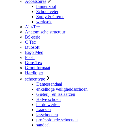
Accessoires
binnenzool
Schoenveter
Spray & Crème
werksok
Alu-Tec
Anatomische structuur
BS-serie
C Tec
Duosoft
Ergo-Med
Flash
Gore-Tex
Groot formaat
Hardloper
schoentype
Damessandaal
enkelhoge veiligheidsschoen
Gieterij- en laslaarzen
Halve schoen
harde werker
Laarzen
lasschoenen
professionele schoenen
sandaal