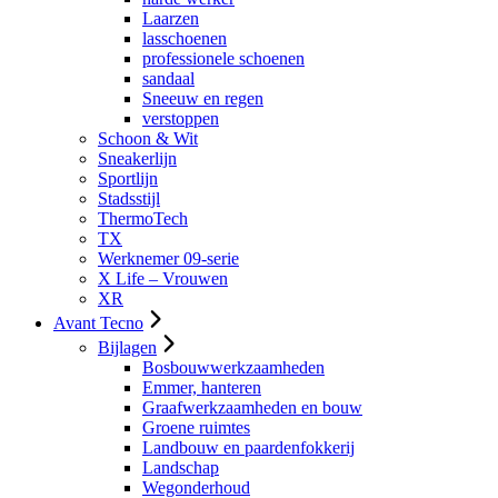
Laarzen
lasschoenen
professionele schoenen
sandaal
Sneeuw en regen
verstoppen
Schoon & Wit
Sneakerlijn
Sportlijn
Stadsstijl
ThermoTech
TX
Werknemer 09-serie
X Life – Vrouwen
XR
Avant Tecno
Bijlagen
Bosbouwwerkzaamheden
Emmer, hanteren
Graafwerkzaamheden en bouw
Groene ruimtes
Landbouw en paardenfokkerij
Landschap
Wegonderhoud