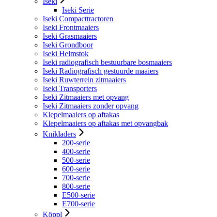
Iseki
Iseki Serie
Iseki Compacttractoren
Iseki Frontmaaiers
Iseki Grasmaaiers
Iseki Grondboor
Iseki Helmstok
Iseki radiografisch bestuurbare bosmaaiers
Iseki Radiografisch gestuurde maaiers
Iseki Ruwterrein zitmaaiers
Iseki Transporters
Iseki Zitmaaiers met opvang
Iseki Zitmaaiers zonder opvang
Klepelmaaiers op aftakas
Klepelmaaiers op aftakas met opvangbak
Knikladers
200-serie
400-serie
500-serie
600-serie
700-serie
800-serie
E500-serie
E700-serie
Köppl