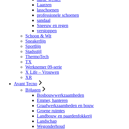
Laarzen
lasschoenen
professionele schoenen
sandaal
Sneeuw en regen
verstoppen
Schoon & Wit
Sneakerlijn
Sportlijn
Stadsstijl
ThermoTech
TX
Werknemer 09-serie
X Life – Vrouwen
XR
Avant Tecno
Bijlagen
Bosbouwwerkzaamheden
Emmer, hanteren
Graafwerkzaamheden en bouw
Groene ruimtes
Landbouw en paardenfokkerij
Landschap
Wegonderhoud