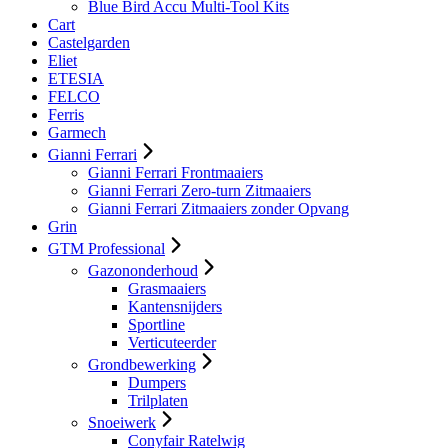
Blue Bird Accu Multi-Tool Kits
Cart
Castelgarden
Eliet
ETESIA
FELCO
Ferris
Garmech
Gianni Ferrari
Gianni Ferrari Frontmaaiers
Gianni Ferrari Zero-turn Zitmaaiers
Gianni Ferrari Zitmaaiers zonder Opvang
Grin
GTM Professional
Gazononderhoud
Grasmaaiers
Kantensnijders
Sportline
Verticuteerder
Grondbewerking
Dumpers
Trilplaten
Snoeiwerk
Conyfair Ratelwig