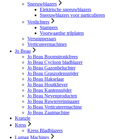
Sneeuwblazers
Elektrische sneeuwblazers
Sneeuwblazers voor particulieren
Verdichters
Stampers
Voorwaardse trilplaten
Versnipperaars
Verticuteermachines
Jo Beau
Jo Beau Boomstronkfrees
Jo Beau Cycloon bladblazer
Jo Beau Gazonbeluchter
Jo Beau Graszodensnijder
Jo Beau Hakselaar
Jo Beau Houtkliever
Jo Beau Kantensnijder
Jo Beau Nevenproducten
Jo Beau Ruwterreinmaaier
Jo Beau Verticuteermachine
Jo Beau Zaaimachine
Kranzle
Kress
Kress Bladblazers
Lumag Machines