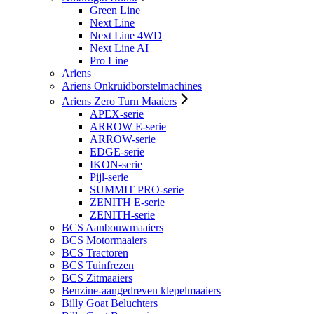
Green Line
Next Line
Next Line 4WD
Next Line AI
Pro Line
Ariens
Ariens Onkruidborstelmachines
Ariens Zero Turn Maaiers
APEX-serie
ARROW E-serie
ARROW-serie
EDGE-serie
IKON-serie
Pijl-serie
SUMMIT PRO-serie
ZENITH E-serie
ZENITH-serie
BCS Aanbouwmaaiers
BCS Motormaaiers
BCS Tractoren
BCS Tuinfrezen
BCS Zitmaaiers
Benzine-aangedreven klepelmaaiers
Billy Goat Beluchters