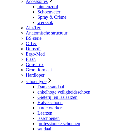
Accessoires
binnenzool
Schoenveter
Spray & Crème
werksok
Alu-Tec
Anatomische structuur
BS-serie
C Tec
Duosoft
Ergo-Med
Flash
Gore-Tex
Groot formaat
Hardloper
schoentype
Damessandaal
enkelhoge veiligheidsschoen
Gieterij- en laslaarzen
Halve schoen
harde werker
Laarzen
lasschoenen
professionele schoenen
sandaal