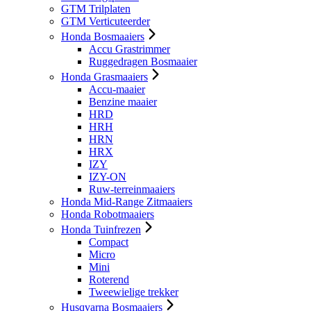
GTM Trilplaten
GTM Verticuteerder
Honda Bosmaaiers
Accu Grastrimmer
Ruggedragen Bosmaaier
Honda Grasmaaiers
Accu-maaier
Benzine maaier
HRD
HRH
HRN
HRX
IZY
IZY-ON
Ruw-terreinmaaiers
Honda Mid-Range Zitmaaiers
Honda Robotmaaiers
Honda Tuinfrezen
Compact
Micro
Mini
Roterend
Tweewielige trekker
Husqvarna Bosmaaiers