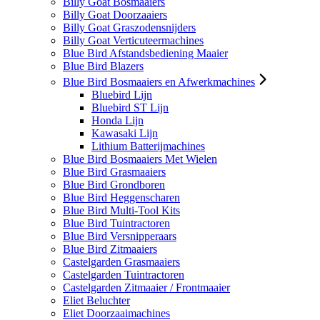
Billy Goat Bosmaaiers
Billy Goat Doorzaaiers
Billy Goat Graszodensnijders
Billy Goat Verticuteermachines
Blue Bird Afstandsbediening Maaier
Blue Bird Blazers
Blue Bird Bosmaaiers en Afwerkmachines
Bluebird Lijn
Bluebird ST Lijn
Honda Lijn
Kawasaki Lijn
Lithium Batterijmachines
Blue Bird Bosmaaiers Met Wielen
Blue Bird Grasmaaiers
Blue Bird Grondboren
Blue Bird Heggenscharen
Blue Bird Multi-Tool Kits
Blue Bird Tuintractoren
Blue Bird Versnipperaars
Blue Bird Zitmaaiers
Castelgarden Grasmaaiers
Castelgarden Tuintractoren
Castelgarden Zitmaaier / Frontmaaier
Eliet Beluchter
Eliet Doorzaaimachines