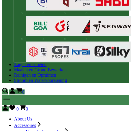
Zagen en snoeien
Maaien en Grond Bewerken
Reinigen en Opruimen
Stroom en Watervoorziening
0
0
0
About Us
Accessoires