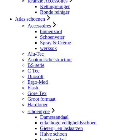
Kranzle Accessoires
Kettingreiniger
Ronde reiniger
Atlas schoenen
Accessoires
binnenzool
Schoenveter
Spray & Crème
werksok
Alu-Tec
Anatomische structuur
BS-serie
C Tec
Duosoft
Ergo-Med
Flash
Gore-Tex
Groot formaat
Hardloper
schoentype
Damessandaal
enkelhoge veiligheidsschoen
Gieterij- en laslaarzen
Halve schoen
harde werker