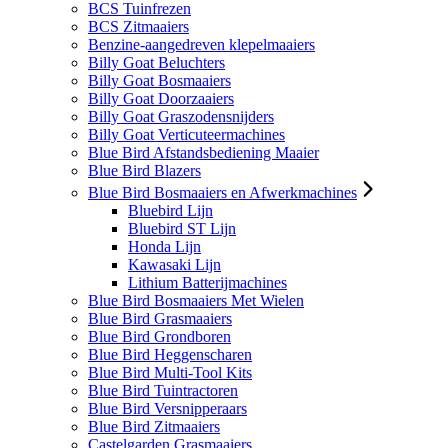
BCS Tuinfrezen
BCS Zitmaaiers
Benzine-aangedreven klepelmaaiers
Billy Goat Beluchters
Billy Goat Bosmaaiers
Billy Goat Doorzaaiers
Billy Goat Graszodensnijders
Billy Goat Verticuteermachines
Blue Bird Afstandsbediening Maaier
Blue Bird Blazers
Blue Bird Bosmaaiers en Afwerkmachines
Bluebird Lijn
Bluebird ST Lijn
Honda Lijn
Kawasaki Lijn
Lithium Batterijmachines
Blue Bird Bosmaaiers Met Wielen
Blue Bird Grasmaaiers
Blue Bird Grondboren
Blue Bird Heggenscharen
Blue Bird Multi-Tool Kits
Blue Bird Tuintractoren
Blue Bird Versnipperaars
Blue Bird Zitmaaiers
Castelgarden Grasmaaiers