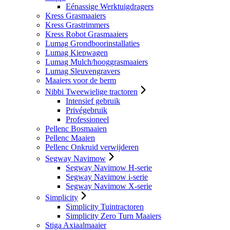
Eénassige Werktuigdragers
Kress Grasmaaiers
Kress Grastrimmers
Kress Robot Grasmaaiers
Lumag Grondboorinstallaties
Lumag Kiepwagen
Lumag Mulch/hooggrasmaaiers
Lumag Sleuvengravers
Maaiers voor de berm
Nibbi Tweewielige tractoren
Intensief gebruik
Privégebruik
Professioneel
Pellenc Bosmaaien
Pellenc Maaien
Pellenc Onkruid verwijderen
Segway Navimow
Segway Navimow H-serie
Segway Navimow i-serie
Segway Navimow X-serie
Simplicity
Simplicity Tuintractoren
Simplicity Zero Turn Maaiers
Stiga Axiaalmaaier