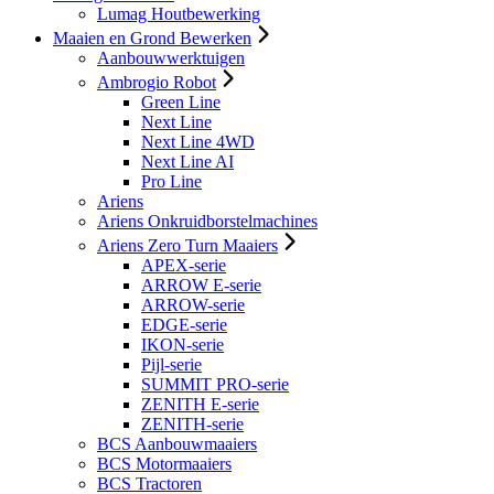
Lumag Houtbewerking
Maaien en Grond Bewerken
Aanbouwwerktuigen
Ambrogio Robot
Green Line
Next Line
Next Line 4WD
Next Line AI
Pro Line
Ariens
Ariens Onkruidborstelmachines
Ariens Zero Turn Maaiers
APEX-serie
ARROW E-serie
ARROW-serie
EDGE-serie
IKON-serie
Pijl-serie
SUMMIT PRO-serie
ZENITH E-serie
ZENITH-serie
BCS Aanbouwmaaiers
BCS Motormaaiers
BCS Tractoren