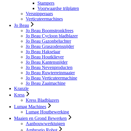
Stampers
Voorwaardse trilplaten
Versnipperaars
Verticuteermachines
Jo Beau
Jo Beau Boomstronkfrees
Jo Beau Cycloon bladblazer
Jo Beau Gazonbeluchter
Jo Beau Graszodensnijder
Jo Beau Hakselaar
Jo Beau Houtkliever
Jo Beau Kantensnijder
Jo Beau Nevenproducten
Jo Beau Ruwterreinmaaier
Jo Beau Verticuteermachine
Jo Beau Zaaimachine
Kranzle
Kress
Kress Bladblazers
Lumag Machines
Lumag Houtbewerking
Maaien en Grond Bewerken
Aanbouwwerktuigen
Ambrogio Robot