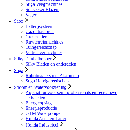
Stiga Veegmachines
Sunseeker Blazers
Veger
Sabo
Batterijsysteem
Gazontractoren
Grasmaaiers
Ruwterreinmachines
Tuingereedschap
Verticuteermachines
Silky Tuinliefhebber
Silky Bladen en onderdelen
Stiga
Robotmaaiers met AI-camera
Stiga Handgereedschap
Stroom en Watervoorziening
Apparatuur voor semi-professionals en recreatieve
activiteiten.
Energieopslag
Energieproductie
GTM Waterpompen
Honda Accu en Lader
Honda Industrieel