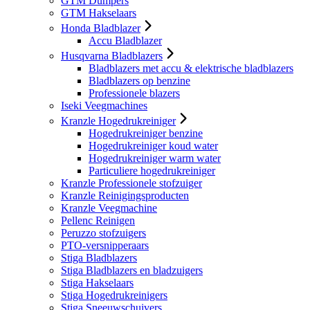
GTM Dumpers
GTM Hakselaars
Honda Bladblazer
Accu Bladblazer
Husqvarna Bladblazers
Bladblazers met accu & elektrische bladblazers
Bladblazers op benzine
Professionele blazers
Iseki Veegmachines
Kranzle Hogedrukreiniger
Hogedrukreiniger benzine
Hogedrukreiniger koud water
Hogedrukreiniger warm water
Particuliere hogedrukreiniger
Kranzle Professionele stofzuiger
Kranzle Reinigingsproducten
Kranzle Veegmachine
Pellenc Reinigen
Peruzzo stofzuigers
PTO-versnipperaars
Stiga Bladblazers
Stiga Bladblazers en bladzuigers
Stiga Hakselaars
Stiga Hogedrukreinigers
Stiga Sneeuwschuivers