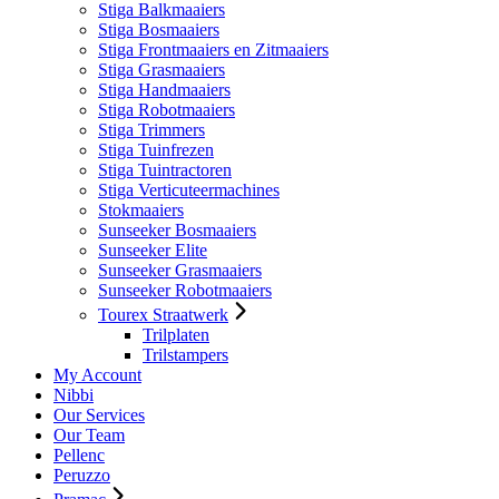
Stiga Balkmaaiers
Stiga Bosmaaiers
Stiga Frontmaaiers en Zitmaaiers
Stiga Grasmaaiers
Stiga Handmaaiers
Stiga Robotmaaiers
Stiga Trimmers
Stiga Tuinfrezen
Stiga Tuintractoren
Stiga Verticuteermachines
Stokmaaiers
Sunseeker Bosmaaiers
Sunseeker Elite
Sunseeker Grasmaaiers
Sunseeker Robotmaaiers
Tourex Straatwerk
Trilplaten
Trilstampers
My Account
Nibbi
Our Services
Our Team
Pellenc
Peruzzo