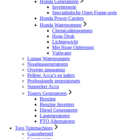
Honda Generatoren
Inverterserie
Specialistische Open Frame-serie
Honda Power Carriers
Honda Waterpompen
Chemicaliënpompen
Hoge Druk
Lichtgewicht
Met Hoge Opbrengst
Vuilwater
Lumag Waterpompen
Noodgasgeneratoren
Overige apparatuur
Pellenc Accu’s en laders
Professionele generatorsets
Sunseeker Accu
Tourex Generatoren
Benzine
Benzine Inverters
Diesel Generatoren
Lasgeneratoren
PTO Alternatoren
Toro Tuinmachines
Gazonherstel