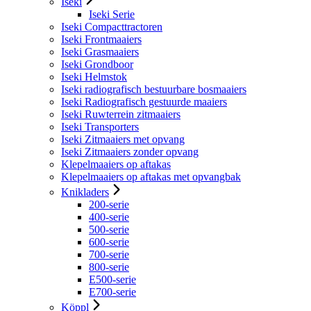
Iseki
Iseki Serie
Iseki Compacttractoren
Iseki Frontmaaiers
Iseki Grasmaaiers
Iseki Grondboor
Iseki Helmstok
Iseki radiografisch bestuurbare bosmaaiers
Iseki Radiografisch gestuurde maaiers
Iseki Ruwterrein zitmaaiers
Iseki Transporters
Iseki Zitmaaiers met opvang
Iseki Zitmaaiers zonder opvang
Klepelmaaiers op aftakas
Klepelmaaiers op aftakas met opvangbak
Knikladers
200-serie
400-serie
500-serie
600-serie
700-serie
800-serie
E500-serie
E700-serie
Köppl