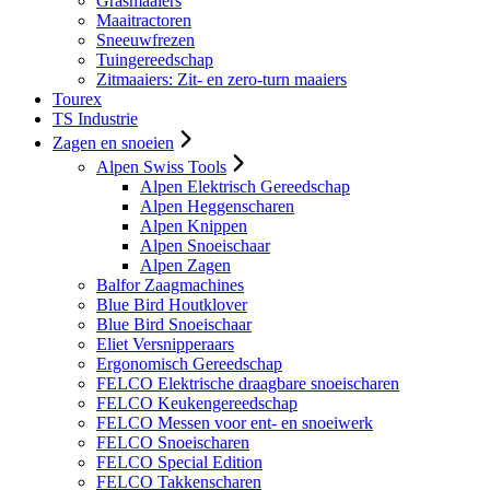
Grasmaaiers
Maaitractoren
Sneeuwfrezen
Tuingereedschap
Zitmaaiers: Zit- en zero-turn maaiers
Tourex
TS Industrie
Zagen en snoeien
Alpen Swiss Tools
Alpen Elektrisch Gereedschap
Alpen Heggenscharen
Alpen Knippen
Alpen Snoeischaar
Alpen Zagen
Balfor Zaagmachines
Blue Bird Houtklover
Blue Bird Snoeischaar
Eliet Versnipperaars
Ergonomisch Gereedschap
FELCO Elektrische draagbare snoeischaren
FELCO Keukengereedschap
FELCO Messen voor ent- en snoeiwerk
FELCO Snoeischaren
FELCO Special Edition
FELCO Takkenscharen