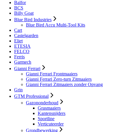
Balfor
BCS
Billy Goat
Blue Bird Industries
Blue Bird Accu Multi-Tool Kits
Cart
Castelgarden
Eliet
ETESIA
FELCO
Ferris
Garmech
Gianni Ferrari
Gianni Ferrari Frontmaaiers
Gianni Ferrari Zero-turn Zitmaaiers
Gianni Ferrari Zitmaaiers zonder Opvang
Grin
GTM Professional
Gazononderhoud
Grasmaaiers
Kantensnijders
Sportline
Verticuteerder
Grondbewerking