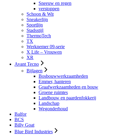
Sneeuw en regen
verstoppen
Schoon & Wit
Sneakerlijn
Sportlijn
Stadsstijl
ThermoTech
TX
Werknemer 09-serie
X Life – Vrouwen
XR
Avant Tecno
Bijlagen
Bosbouwwerkzaamheden
Emmer, hanteren
Graafwerkzaamheden en bouw
Groene ruimtes
Landbouw en paardenfokkerij
Landschap
Wegonderhoud
Balfor
BCS
Billy Goat
Blue Bird Industries