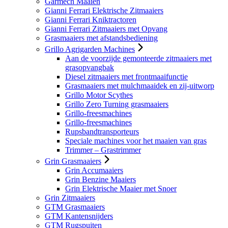
Garmech Maaien
Gianni Ferrari Elektrische Zitmaaiers
Gianni Ferrari Kniktractoren
Gianni Ferrari Zitmaaiers met Opvang
Grasmaaiers met afstandsbediening
Grillo Agrigarden Machines
Aan de voorzijde gemonteerde zitmaaiers met
grasopvangbak
Diesel zitmaaiers met frontmaaifunctie
Grasmaaiers met mulchmaaidek en zij-uitworp
Grillo Motor Scythes
Grillo Zero Turning grasmaaiers
Grillo-freesmachines
Grillo-freesmachines
Rupsbandtransporteurs
Speciale machines voor het maaien van gras
Trimmer – Grastrimmer
Grin Grasmaaiers
Grin Accumaaiers
Grin Benzine Maaiers
Grin Elektrische Maaier met Snoer
Grin Zitmaaiers
GTM Grasmaaiers
GTM Kantensnijders
GTM Rugspuiten