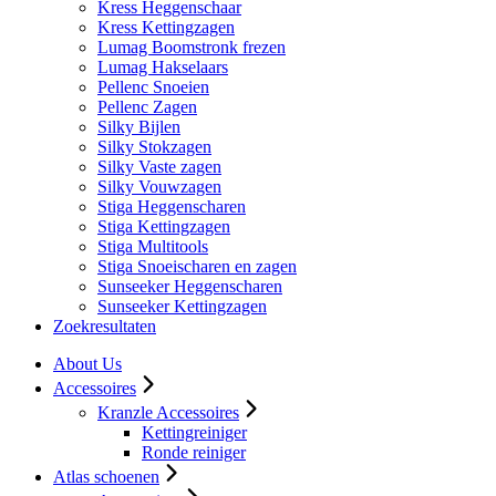
Kress Heggenschaar
Kress Kettingzagen
Lumag Boomstronk frezen
Lumag Hakselaars
Pellenc Snoeien
Pellenc Zagen
Silky Bijlen
Silky Stokzagen
Silky Vaste zagen
Silky Vouwzagen
Stiga Heggenscharen
Stiga Kettingzagen
Stiga Multitools
Stiga Snoeischaren en zagen
Sunseeker Heggenscharen
Sunseeker Kettingzagen
Zoekresultaten
About Us
Accessoires
Kranzle Accessoires
Kettingreiniger
Ronde reiniger
Atlas schoenen