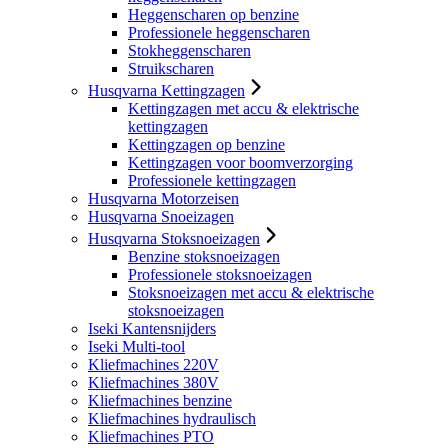
Heggenscharen op benzine
Professionele heggenscharen
Stokheggenscharen
Struikscharen
Husqvarna Kettingzagen
Kettingzagen met accu & elektrische
kettingzagen
Kettingzagen op benzine
Kettingzagen voor boomverzorging
Professionele kettingzagen
Husqvarna Motorzeisen
Husqvarna Snoeizagen
Husqvarna Stoksnoeizagen
Benzine stoksnoeizagen
Professionele stoksnoeizagen
Stoksnoeizagen met accu & elektrische
stoksnoeizagen
Iseki Kantensnijders
Iseki Multi-tool
Kliefmachines 220V
Kliefmachines 380V
Kliefmachines benzine
Kliefmachines hydraulisch
Kliefmachines PTO