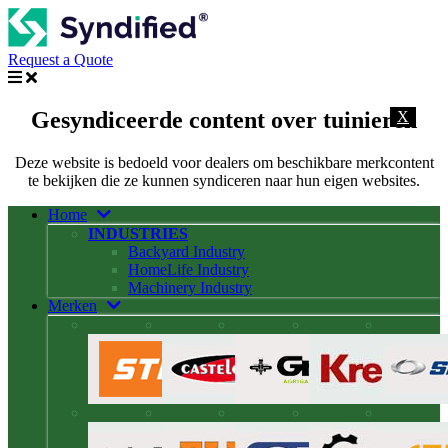
Request a Quote
Gesyndiceerde content over tuinieren
X
Deze website is bedoeld voor dealers om beschikbare merkcontent
te bekijken die ze kunnen syndiceren naar hun eigen websites.
Home
INDUSTRIES
Backyard Industry
HomeLife Industry
Machinery Industry
Merken