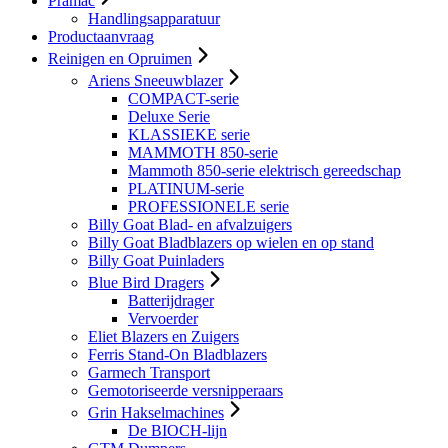
Pramac
Handlingsapparatuur
Productaanvraag
Reinigen en Opruimen
Ariens Sneeuwblazer
COMPACT-serie
Deluxe Serie
KLASSIEKE serie
MAMMOTH 850-serie
Mammoth 850-serie elektrisch gereedschap
PLATINUM-serie
PROFESSIONELE serie
Billy Goat Blad- en afvalzuigers
Billy Goat Bladblazers op wielen en op stand
Billy Goat Puinladers
Blue Bird Dragers
Batterijdrager
Vervoerder
Eliet Blazers en Zuigers
Ferris Stand-On Bladblazers
Garmech Transport
Gemotoriseerde versnipperaars
Grin Hakselmachines
De BIOCH-lijn