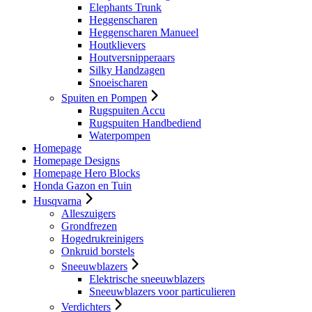
Elephants Trunk
Heggenscharen
Heggenscharen Manueel
Houtklievers
Houtversnipperaars
Silky Handzagen
Snoeischaren
Spuiten en Pompen
Rugspuiten Accu
Rugspuiten Handbediend
Waterpompen
Homepage
Homepage Designs
Homepage Hero Blocks
Honda Gazon en Tuin
Husqvarna
Alleszuigers
Grondfrezen
Hogedrukreinigers
Onkruid borstels
Sneeuwblazers
Elektrische sneeuwblazers
Sneeuwblazers voor particulieren
Verdichters