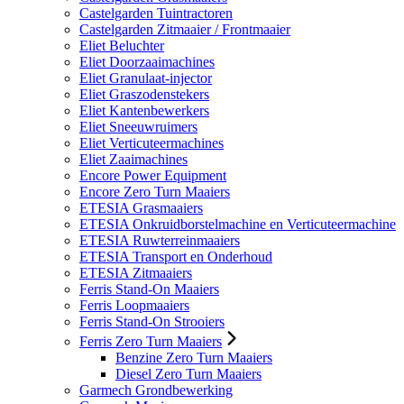
Castelgarden Tuintractoren
Castelgarden Zitmaaier / Frontmaaier
Eliet Beluchter
Eliet Doorzaaimachines
Eliet Granulaat-injector
Eliet Graszodenstekers
Eliet Kantenbewerkers
Eliet Sneeuwruimers
Eliet Verticuteermachines
Eliet Zaaimachines
Encore Power Equipment
Encore Zero Turn Maaiers
ETESIA Grasmaaiers
ETESIA Onkruidborstelmachine en Verticuteermachine
ETESIA Ruwterreinmaaiers
ETESIA Transport en Onderhoud
ETESIA Zitmaaiers
Ferris Stand-On Maaiers
Ferris Loopmaaiers
Ferris Stand-On Strooiers
Ferris Zero Turn Maaiers
Benzine Zero Turn Maaiers
Diesel Zero Turn Maaiers
Garmech Grondbewerking