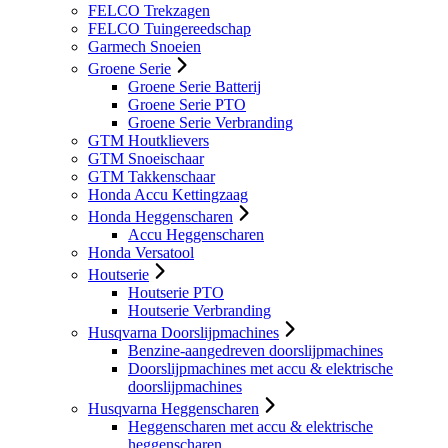
FELCO Trekzagen
FELCO Tuingereedschap
Garmech Snoeien
Groene Serie
Groene Serie Batterij
Groene Serie PTO
Groene Serie Verbranding
GTM Houtklievers
GTM Snoeischaar
GTM Takkenschaar
Honda Accu Kettingzaag
Honda Heggenscharen
Accu Heggenscharen
Honda Versatool
Houtserie
Houtserie PTO
Houtserie Verbranding
Husqvarna Doorslijpmachines
Benzine-aangedreven doorslijpmachines
Doorslijpmachines met accu & elektrische
doorslijpmachines
Husqvarna Heggenscharen
Heggenscharen met accu & elektrische
heggenscharen