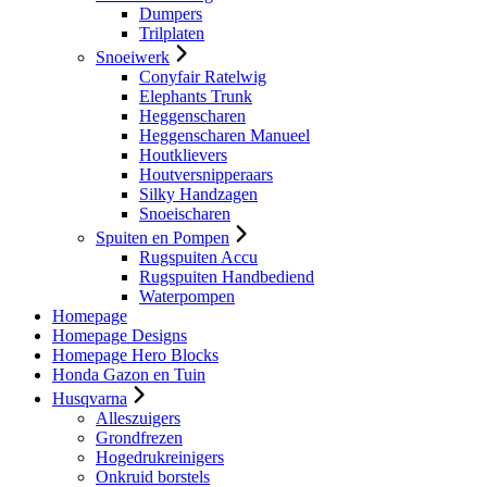
Dumpers
Trilplaten
Snoeiwerk
Conyfair Ratelwig
Elephants Trunk
Heggenscharen
Heggenscharen Manueel
Houtklievers
Houtversnipperaars
Silky Handzagen
Snoeischaren
Spuiten en Pompen
Rugspuiten Accu
Rugspuiten Handbediend
Waterpompen
Homepage
Homepage Designs
Homepage Hero Blocks
Honda Gazon en Tuin
Husqvarna
Alleszuigers
Grondfrezen
Hogedrukreinigers
Onkruid borstels