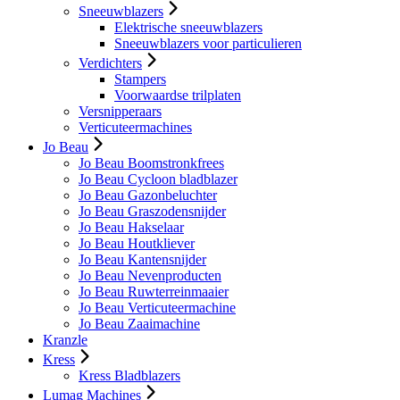
Sneeuwblazers
Elektrische sneeuwblazers
Sneeuwblazers voor particulieren
Verdichters
Stampers
Voorwaardse trilplaten
Versnipperaars
Verticuteermachines
Jo Beau
Jo Beau Boomstronkfrees
Jo Beau Cycloon bladblazer
Jo Beau Gazonbeluchter
Jo Beau Graszodensnijder
Jo Beau Hakselaar
Jo Beau Houtkliever
Jo Beau Kantensnijder
Jo Beau Nevenproducten
Jo Beau Ruwterreinmaaier
Jo Beau Verticuteermachine
Jo Beau Zaaimachine
Kranzle
Kress
Kress Bladblazers
Lumag Machines