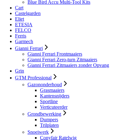
Blue Bird Accu Multi-Tool Kits
Cart
Castelgarden
Eliet
ETESIA
FELCO
Ferris
Garmech
Gianni Ferrari
Gianni Ferrari Frontmaaiers
Gianni Ferrari Zero-turn Zitmaaiers
Gianni Ferrari Zitmaaiers zonder Opvang
Grin
GTM Professional
Gazononderhoud
Grasmaaiers
Kantensnijders
Sportline
Verticuteerder
Grondbewerking
Dumpers
Trilplaten
Snoeiwerk
Conyfair Ratelwig