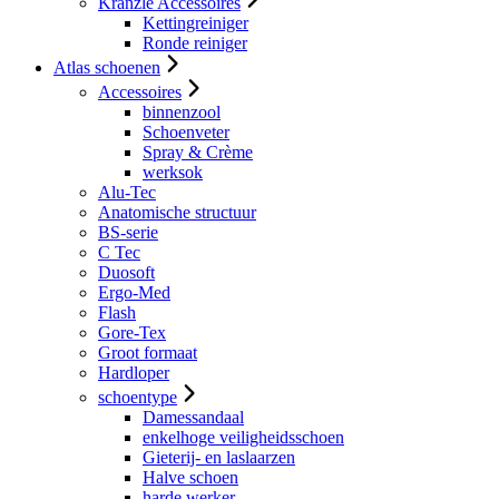
Kranzle Accessoires
Kettingreiniger
Ronde reiniger
Atlas schoenen
Accessoires
binnenzool
Schoenveter
Spray & Crème
werksok
Alu-Tec
Anatomische structuur
BS-serie
C Tec
Duosoft
Ergo-Med
Flash
Gore-Tex
Groot formaat
Hardloper
schoentype
Damessandaal
enkelhoge veiligheidsschoen
Gieterij- en laslaarzen
Halve schoen
harde werker