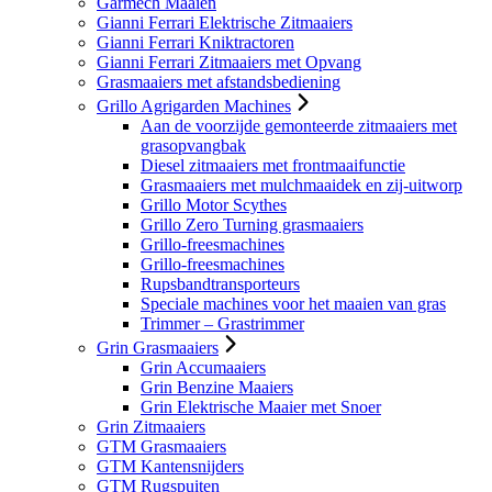
Garmech Maaien
Gianni Ferrari Elektrische Zitmaaiers
Gianni Ferrari Kniktractoren
Gianni Ferrari Zitmaaiers met Opvang
Grasmaaiers met afstandsbediening
Grillo Agrigarden Machines
Aan de voorzijde gemonteerde zitmaaiers met
grasopvangbak
Diesel zitmaaiers met frontmaaifunctie
Grasmaaiers met mulchmaaidek en zij-uitworp
Grillo Motor Scythes
Grillo Zero Turning grasmaaiers
Grillo-freesmachines
Grillo-freesmachines
Rupsbandtransporteurs
Speciale machines voor het maaien van gras
Trimmer – Grastrimmer
Grin Grasmaaiers
Grin Accumaaiers
Grin Benzine Maaiers
Grin Elektrische Maaier met Snoer
Grin Zitmaaiers
GTM Grasmaaiers
GTM Kantensnijders
GTM Rugspuiten