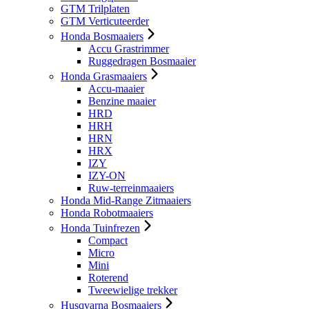
GTM Trilplaten
GTM Verticuteerder
Honda Bosmaaiers
Accu Grastrimmer
Ruggedragen Bosmaaier
Honda Grasmaaiers
Accu-maaier
Benzine maaier
HRD
HRH
HRN
HRX
IZY
IZY-ON
Ruw-terreinmaaiers
Honda Mid-Range Zitmaaiers
Honda Robotmaaiers
Honda Tuinfrezen
Compact
Micro
Mini
Roterend
Tweewielige trekker
Husqvarna Bosmaaiers