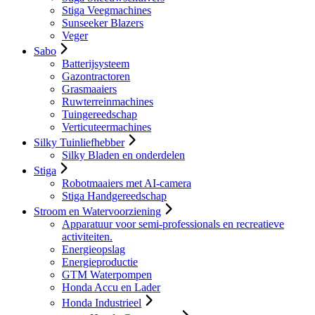
Stiga Veegmachines
Sunseeker Blazers
Veger
Sabo
Batterijsysteem
Gazontractoren
Grasmaaiers
Ruwterreinmachines
Tuingereedschap
Verticuteermachines
Silky Tuinliefhebber
Silky Bladen en onderdelen
Stiga
Robotmaaiers met AI-camera
Stiga Handgereedschap
Stroom en Watervoorziening
Apparatuur voor semi-professionals en recreatieve
activiteiten.
Energieopslag
Energieproductie
GTM Waterpompen
Honda Accu en Lader
Honda Industrieel