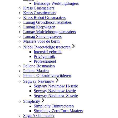
Eénassige Werktuigdragers
Kress Grasmaaiers
Kress Grastrimmers
Kress Robot Grasmaaiers
Lumag Grondboorinstallaties
Lumag Kiepwagen
Lumag Mulch/hooggrasmaaiers
Lumag Sleuvengravers
Maaiers voor de berm
Nibbi Tweewielige tractoren
Intensief gebruik
Privégebruik
Professioneel
Pellenc Bosmaaien
Pellenc Maaien
Pellenc Onkruid verwijderen
Segway Navimow
Segway Navimow H-serie
Segway Navimow i-serie
Segway Navimow X-serie
Simplicity
Simplicity Tuintractoren
Simplicity Zero Turn Maaiers
Stiga Axiaalmaaier