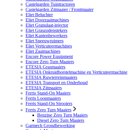
Castelgarden Tuintractoren
Castelgarden Zitmaaier / Frontmaaier
Eliet Beluchter
Eliet Doorzaaimachines
Eliet Granulaat-injector
Eliet Graszodenstekers
Eliet Kantenbewerkers
Eliet Sneeuwruimers
Eliet Verticuteermachines
Eliet Zaaimachines
Encore Power Equipment
Encore Zero Turn Maaiers
ETESIA Grasmaaiers
ETESIA Onkruidborstelmachine en Verticuteermachine
ETESIA Ruwterreinmaaiers
ETESIA Transport en Onderhoud
ETESIA Zitmaaiers
Ferris Stand-On Maaiers
Ferris Loopmaaiers
Ferris Stand-On Strooiers
Ferris Zero Turn Maaiers
Benzine Zero Turn Maaiers
Diesel Zero Turn Maaiers
Garmech Grondbewerking