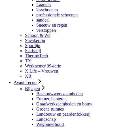
Laarzen
lasschoenen
professionele schoenen
sandaal
Sneeuw en regen
verstoppen
Schoon & Wit
Sneakerlijn
Sportlijn
Stadsstijl
ThermoTech
TX
Werknemer 09-serie
X Life – Vrouwen
XR
Avant Tecno
Bijlagen
Bosbouwwerkzaamheden
Emmer, hanteren
Graafwerkzaamheden en bouw
Groene ruimtes
Landbouw en paardenfokkerij
Landschap
Wegonderhoud