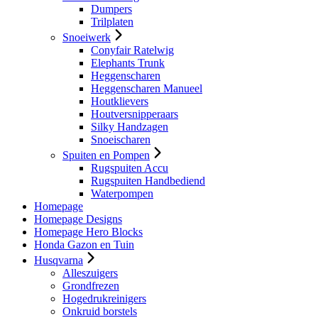
Dumpers
Trilplaten
Snoeiwerk
Conyfair Ratelwig
Elephants Trunk
Heggenscharen
Heggenscharen Manueel
Houtklievers
Houtversnipperaars
Silky Handzagen
Snoeischaren
Spuiten en Pompen
Rugspuiten Accu
Rugspuiten Handbediend
Waterpompen
Homepage
Homepage Designs
Homepage Hero Blocks
Honda Gazon en Tuin
Husqvarna
Alleszuigers
Grondfrezen
Hogedrukreinigers
Onkruid borstels