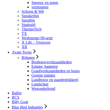
Sneeuw en regen
verstoppen
Schoon & Wit
Sneakerlijn
Sportlijn
Stadsstijl
ThermoTech
TX
Werknemer 09-serie
X Life – Vrouwen
XR
Avant Tecno
Bijlagen
Bosbouwwerkzaamheden
Emmer, hanteren
Graafwerkzaamheden en bouw
Groene ruimtes
Landbouw en paardenfokkerij
Landschap
Wegonderhoud
Balfor
BCS
Billy Goat
Blue Bird Industries