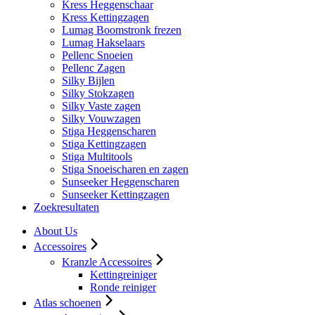
Kress Heggenschaar
Kress Kettingzagen
Lumag Boomstronk frezen
Lumag Hakselaars
Pellenc Snoeien
Pellenc Zagen
Silky Bijlen
Silky Stokzagen
Silky Vaste zagen
Silky Vouwzagen
Stiga Heggenscharen
Stiga Kettingzagen
Stiga Multitools
Stiga Snoeischaren en zagen
Sunseeker Heggenscharen
Sunseeker Kettingzagen
Zoekresultaten
About Us
Accessoires
Kranzle Accessoires
Kettingreiniger
Ronde reiniger
Atlas schoenen