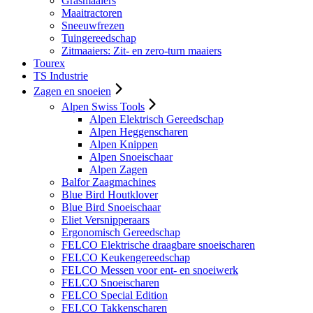
Grasmaaiers
Maaitractoren
Sneeuwfrezen
Tuingereedschap
Zitmaaiers: Zit- en zero-turn maaiers
Tourex
TS Industrie
Zagen en snoeien
Alpen Swiss Tools
Alpen Elektrisch Gereedschap
Alpen Heggenscharen
Alpen Knippen
Alpen Snoeischaar
Alpen Zagen
Balfor Zaagmachines
Blue Bird Houtklover
Blue Bird Snoeischaar
Eliet Versnipperaars
Ergonomisch Gereedschap
FELCO Elektrische draagbare snoeischaren
FELCO Keukengereedschap
FELCO Messen voor ent- en snoeiwerk
FELCO Snoeischaren
FELCO Special Edition
FELCO Takkenscharen