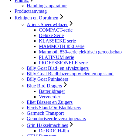
Pramac
Handlingsapparatuur
Productaanvraag
Reinigen en Opruimen
Ariens Sneeuwblazer
COMPACT-serie
Deluxe Serie
KLASSIEKE serie
MAMMOTH 850-serie
Mammoth 850-serie elektrisch gereedschap
PLATINUM-serie
PROFESSIONELE serie
Billy Goat Blad- en afvalzuigers
Billy Goat Bladblazers op wielen en op stand
Billy Goat Puinladers
Blue Bird Dragers
Batterijdrager
Vervoerder
Eliet Blazers en Zuigers
Ferris Stand-On Bladblazers
Garmech Transport
Gemotoriseerde versnipperaars
Grin Hakselmachines
De BIOCH-lijn