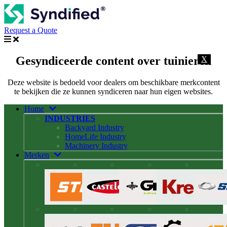
Request a Quote
Gesyndiceerde content over tuinieren
X
Deze website is bedoeld voor dealers om beschikbare merkcontent
te bekijken die ze kunnen syndiceren naar hun eigen websites.
Home
INDUSTRIES
Backyard Industry
HomeLife Industry
Machinery Industry
Merken