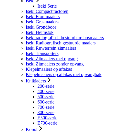
Iseki
Iseki Serie
Iseki Compacttractoren
Iseki Frontmaaiers
Iseki Grasmaaiers
Iseki Grondboor
Iseki Helmstok
Iseki radiografisch bestuurbare bosmaaiers
Iseki Radiografisch gestuurde maaiers
Iseki Ruwterrein zitmaaiers
Iseki Transporters
Iseki Zitmaaiers met opvang
Iseki Zitmaaiers zonder opvang
Klepelmaaiers op aftakas
Klepelmaaiers op aftakas met opvangbak
Knikladers
200-serie
400-serie
500-serie
600-serie
700-serie
800-serie
E500-serie
E700-serie
Köppl