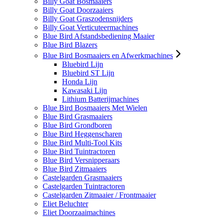
Billy Goat Bosmaaiers
Billy Goat Doorzaaiers
Billy Goat Graszodensnijders
Billy Goat Verticuteermachines
Blue Bird Afstandsbediening Maaier
Blue Bird Blazers
Blue Bird Bosmaaiers en Afwerkmachines
Bluebird Lijn
Bluebird ST Lijn
Honda Lijn
Kawasaki Lijn
Lithium Batterijmachines
Blue Bird Bosmaaiers Met Wielen
Blue Bird Grasmaaiers
Blue Bird Grondboren
Blue Bird Heggenscharen
Blue Bird Multi-Tool Kits
Blue Bird Tuintractoren
Blue Bird Versnipperaars
Blue Bird Zitmaaiers
Castelgarden Grasmaaiers
Castelgarden Tuintractoren
Castelgarden Zitmaaier / Frontmaaier
Eliet Beluchter
Eliet Doorzaaimachines