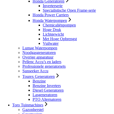
Honda Generatoren
Inverterserie
Specialistische Open Frame-serie
Honda Power Carriers
Honda Waterpompen
Chemicaliënpompen
Hoge Druk
Lichtgewicht
Met Hoge Opbrengst
Vuilwater
Lumag Waterpompen
Noodgasgeneratoren
Overige apparatuur
Pellenc Accu’s en laders
Professionele generatorsets
Sunseeker Accu
Tourex Generatoren
Benzine
Benzine Inverters
Diesel Generatoren
Lasgeneratoren
PTO Alternatoren
Toro Tuinmachines
Gazonherstel