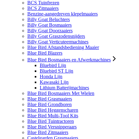
BCS Tuinfrezen
BCS Zitmaaiers
Benzine-aangedreven klepelmaaiers
Billy Goat Beluchters
Billy Goat Bosmaaiers
Billy Goat Doorzaaiers
Billy Goat Graszodensnijders
Billy Goat Verticuteermachines
Blue Bird Afstandsbediening Maaier
Blue Bird Blazers
Blue Bird Bosmaaiers en Afwerkmachines
Bluebird Lijn
Bluebird ST Lijn
Honda Lijn
Kawasaki Lijn
Lithium Batterijmachines
Blue Bird Bosmaaiers Met Wielen
Blue Bird Grasmaaiers
Blue Bird Grondboren
Blue Bird Heggenscharen
Blue Bird Multi-Tool Kits
Blue Bird Tuintractoren
Blue Bird Versnipperaars
Blue Bird Zitmaaiers
Castelgarden Grasmaaiers