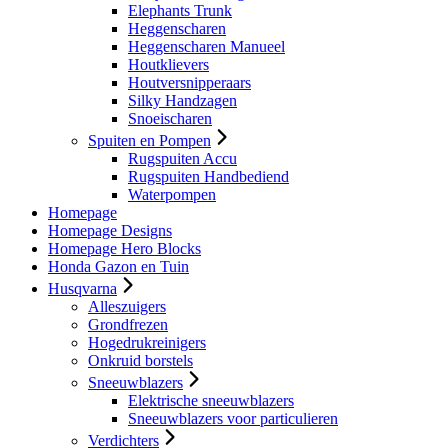
Elephants Trunk
Heggenscharen
Heggenscharen Manueel
Houtklievers
Houtversnipperaars
Silky Handzagen
Snoeischaren
Spuiten en Pompen
Rugspuiten Accu
Rugspuiten Handbediend
Waterpompen
Homepage
Homepage Designs
Homepage Hero Blocks
Honda Gazon en Tuin
Husqvarna
Alleszuigers
Grondfrezen
Hogedrukreinigers
Onkruid borstels
Sneeuwblazers
Elektrische sneeuwblazers
Sneeuwblazers voor particulieren
Verdichters