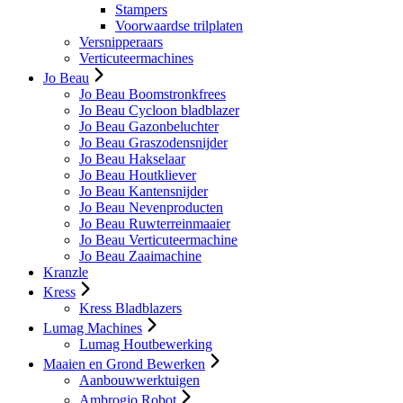
Stampers
Voorwaardse trilplaten
Versnipperaars
Verticuteermachines
Jo Beau
Jo Beau Boomstronkfrees
Jo Beau Cycloon bladblazer
Jo Beau Gazonbeluchter
Jo Beau Graszodensnijder
Jo Beau Hakselaar
Jo Beau Houtkliever
Jo Beau Kantensnijder
Jo Beau Nevenproducten
Jo Beau Ruwterreinmaaier
Jo Beau Verticuteermachine
Jo Beau Zaaimachine
Kranzle
Kress
Kress Bladblazers
Lumag Machines
Lumag Houtbewerking
Maaien en Grond Bewerken
Aanbouwwerktuigen
Ambrogio Robot