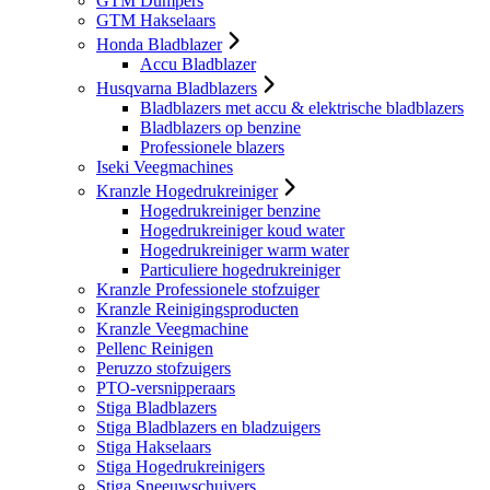
GTM Dumpers
GTM Hakselaars
Honda Bladblazer
Accu Bladblazer
Husqvarna Bladblazers
Bladblazers met accu & elektrische bladblazers
Bladblazers op benzine
Professionele blazers
Iseki Veegmachines
Kranzle Hogedrukreiniger
Hogedrukreiniger benzine
Hogedrukreiniger koud water
Hogedrukreiniger warm water
Particuliere hogedrukreiniger
Kranzle Professionele stofzuiger
Kranzle Reinigingsproducten
Kranzle Veegmachine
Pellenc Reinigen
Peruzzo stofzuigers
PTO-versnipperaars
Stiga Bladblazers
Stiga Bladblazers en bladzuigers
Stiga Hakselaars
Stiga Hogedrukreinigers
Stiga Sneeuwschuivers