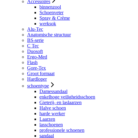
Accessoires
binnenzool
Schoenveter
Spray & Crème
werksok
Alu-Tec
Anatomische structuur
BS-serie
C Tec
Duosoft
Ergo-Med
Flash
Gore-Tex
Groot formaat
Hardloper
schoentype
Damessandaal
enkelhoge veiligheidsschoen
Gieterij- en laslaarzen
Halve schoen
harde werker
Laarzen
lasschoenen
professionele schoenen
sandaal