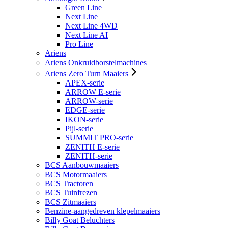
Green Line
Next Line
Next Line 4WD
Next Line AI
Pro Line
Ariens
Ariens Onkruidborstelmachines
Ariens Zero Turn Maaiers
APEX-serie
ARROW E-serie
ARROW-serie
EDGE-serie
IKON-serie
Pijl-serie
SUMMIT PRO-serie
ZENITH E-serie
ZENITH-serie
BCS Aanbouwmaaiers
BCS Motormaaiers
BCS Tractoren
BCS Tuinfrezen
BCS Zitmaaiers
Benzine-aangedreven klepelmaaiers
Billy Goat Beluchters