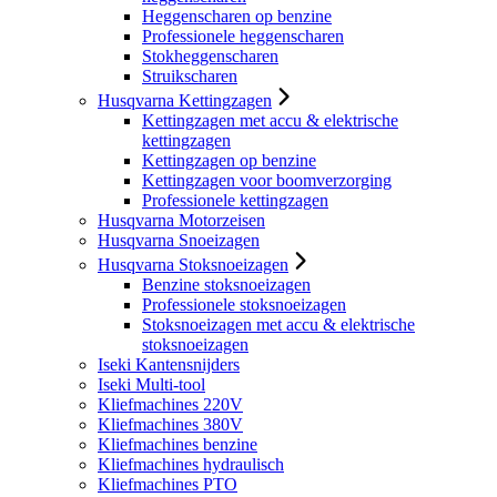
Heggenscharen op benzine
Professionele heggenscharen
Stokheggenscharen
Struikscharen
Husqvarna Kettingzagen
Kettingzagen met accu & elektrische
kettingzagen
Kettingzagen op benzine
Kettingzagen voor boomverzorging
Professionele kettingzagen
Husqvarna Motorzeisen
Husqvarna Snoeizagen
Husqvarna Stoksnoeizagen
Benzine stoksnoeizagen
Professionele stoksnoeizagen
Stoksnoeizagen met accu & elektrische
stoksnoeizagen
Iseki Kantensnijders
Iseki Multi-tool
Kliefmachines 220V
Kliefmachines 380V
Kliefmachines benzine
Kliefmachines hydraulisch
Kliefmachines PTO