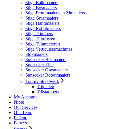
Stiga Balkmaaiers
Stiga Bosmaaiers
Stiga Frontmaaiers en Zitmaaiers
Stiga Grasmaaiers
Stiga Handmaaiers
Stiga Robotmaaiers
Stiga Trimmers
Stiga Tuinfrezen
Stiga Tuintractoren
Stiga Verticuteermachines
Stokmaaiers
Sunseeker Bosmaaiers
Sunseeker Elite
Sunseeker Grasmaaiers
Sunseeker Robotmaaiers
Tourex Straatwerk
Trilplaten
Trilstampers
My Account
Nibbi
Our Services
Our Team
Pellenc
Peruzzo