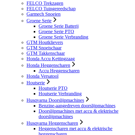
FELCO Trekzagen
FELCO Tuingereedschap
Garmech Snoeien
Groene Serie
Groene Serie Batterij
Groene Serie PTO
Groene Serie Verbranding
GTM Houtklievers
GTM Snoeischaar
GTM Takkenschaar
Honda Accu Kettingzaag
Honda Heggenscharen
Accu Heggenscharen
Honda Versatool
Houtserie
Houtserie PTO
Houtserie Verbranding
Husqvarna Doorslijpmachines
Benzine-aangedreven doorslijpmachines
Doorslijpmachines met accu & elektrische
doorslijpmachines
Husqvarna Heggenscharen
Heggenscharen met accu & elektrische
heggenscharen