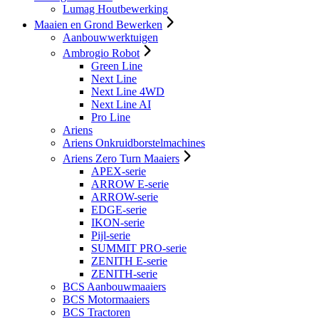
Lumag Houtbewerking
Maaien en Grond Bewerken
Aanbouwwerktuigen
Ambrogio Robot
Green Line
Next Line
Next Line 4WD
Next Line AI
Pro Line
Ariens
Ariens Onkruidborstelmachines
Ariens Zero Turn Maaiers
APEX-serie
ARROW E-serie
ARROW-serie
EDGE-serie
IKON-serie
Pijl-serie
SUMMIT PRO-serie
ZENITH E-serie
ZENITH-serie
BCS Aanbouwmaaiers
BCS Motormaaiers
BCS Tractoren