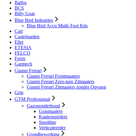
Balfor
BCS
Billy Goat
Blue Bird Industries
Blue Bird Accu Multi-Tool Kits
Cart
Castelgarden
Eliet
ETESIA
FELCO
Ferris
Garmech
Gianni Ferrari
Gianni Ferrari Frontmaaiers
Gianni Ferrari Zero-turn Zitmaaiers
Gianni Ferrari Zitmaaiers zonder Opvang
Grin
GTM Professional
Gazononderhoud
Grasmaaiers
Kantensnijders
Sportline
Verticuteerder
Grondbewerking