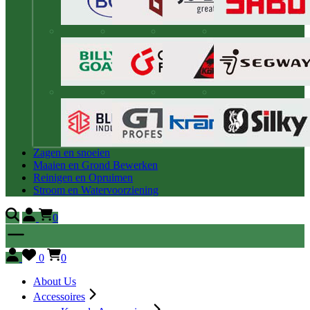
Zagen en snoeien
Maaien en Grond Bewerken
Reinigen en Opruimen
Stroom en Watervoorziening
0
0
0
About Us
Accessoires