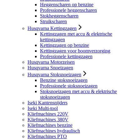
Heggenscharen op benzine
Professionele heggenscharen
Stokheggenscharen
Struikscharen
Husqvarna Kettingzagen
Kettingzagen met accu & elektrische
kettingzagen
Kettingzagen op benzine
Kettingzagen voor boomverzorging
Professionele kettingzagen
Husqvarna Motorzeisen
Husqvarna Snoeizagen
Husqvarna Stoksnoeizagen
Benzine stoksnoeizagen
Professionele stoksnoeizagen
Stoksnoeizagen met accu & elektrische
stoksnoeizagen
Iseki Kantensnijders
Iseki Multi-tool
Kliefmachines 220V
Kliefmachines 380V
Kliefmachines benzine
Kliefmachines hydraulisch
Kliefmachines PTO