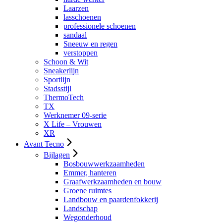
Laarzen
lasschoenen
professionele schoenen
sandaal
Sneeuw en regen
verstoppen
Schoon & Wit
Sneakerlijn
Sportlijn
Stadsstijl
ThermoTech
TX
Werknemer 09-serie
X Life – Vrouwen
XR
Avant Tecno
Bijlagen
Bosbouwwerkzaamheden
Emmer, hanteren
Graafwerkzaamheden en bouw
Groene ruimtes
Landbouw en paardenfokkerij
Landschap
Wegonderhoud