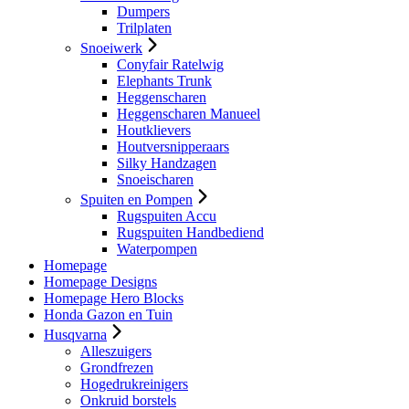
Dumpers
Trilplaten
Snoeiwerk
Conyfair Ratelwig
Elephants Trunk
Heggenscharen
Heggenscharen Manueel
Houtklievers
Houtversnipperaars
Silky Handzagen
Snoeischaren
Spuiten en Pompen
Rugspuiten Accu
Rugspuiten Handbediend
Waterpompen
Homepage
Homepage Designs
Homepage Hero Blocks
Honda Gazon en Tuin
Husqvarna
Alleszuigers
Grondfrezen
Hogedrukreinigers
Onkruid borstels