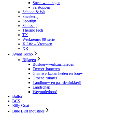
Sneeuw en regen
verstoppen
Schoon & Wit
Sneakerlijn
Sportlijn
Stadsstijl
ThermoTech
TX
Werknemer 09-serie
X Life – Vrouwen
XR
Avant Tecno
Bijlagen
Bosbouwwerkzaamheden
Emmer, hanteren
Graafwerkzaamheden en bouw
Groene ruimtes
Landbouw en paardenfokkerij
Landschap
Wegonderhoud
Balfor
BCS
Billy Goat
Blue Bird Industries