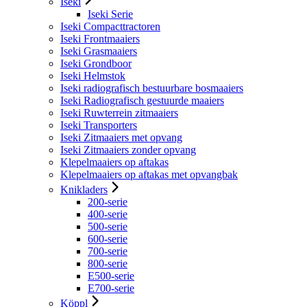
Iseki
Iseki Serie
Iseki Compacttractoren
Iseki Frontmaaiers
Iseki Grasmaaiers
Iseki Grondboor
Iseki Helmstok
Iseki radiografisch bestuurbare bosmaaiers
Iseki Radiografisch gestuurde maaiers
Iseki Ruwterrein zitmaaiers
Iseki Transporters
Iseki Zitmaaiers met opvang
Iseki Zitmaaiers zonder opvang
Klepelmaaiers op aftakas
Klepelmaaiers op aftakas met opvangbak
Knikladers
200-serie
400-serie
500-serie
600-serie
700-serie
800-serie
E500-serie
E700-serie
Köppl