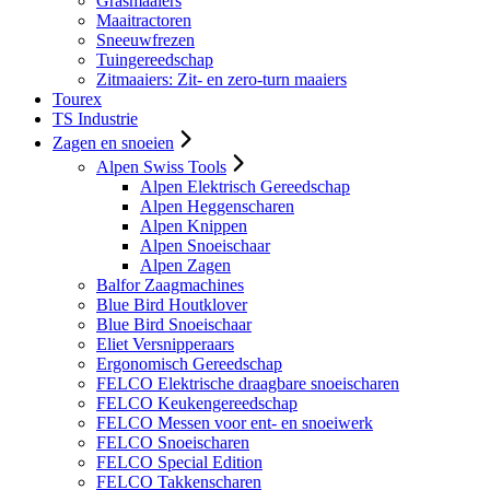
Grasmaaiers
Maaitractoren
Sneeuwfrezen
Tuingereedschap
Zitmaaiers: Zit- en zero-turn maaiers
Tourex
TS Industrie
Zagen en snoeien
Alpen Swiss Tools
Alpen Elektrisch Gereedschap
Alpen Heggenscharen
Alpen Knippen
Alpen Snoeischaar
Alpen Zagen
Balfor Zaagmachines
Blue Bird Houtklover
Blue Bird Snoeischaar
Eliet Versnipperaars
Ergonomisch Gereedschap
FELCO Elektrische draagbare snoeischaren
FELCO Keukengereedschap
FELCO Messen voor ent- en snoeiwerk
FELCO Snoeischaren
FELCO Special Edition
FELCO Takkenscharen