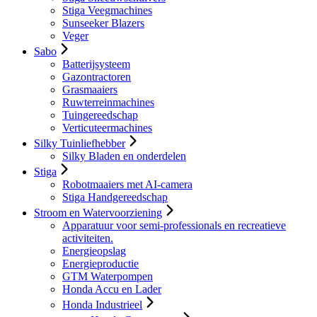
Stiga Veegmachines
Sunseeker Blazers
Veger
Sabo
Batterijsysteem
Gazontractoren
Grasmaaiers
Ruwterreinmachines
Tuingereedschap
Verticuteermachines
Silky Tuinliefhebber
Silky Bladen en onderdelen
Stiga
Robotmaaiers met AI-camera
Stiga Handgereedschap
Stroom en Watervoorziening
Apparatuur voor semi-professionals en recreatieve
activiteiten.
Energieopslag
Energieproductie
GTM Waterpompen
Honda Accu en Lader
Honda Industrieel