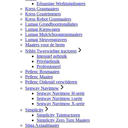
Eénassige Werktuigdragers
Kress Grasmaaiers
Kress Grastrimmers
Kress Robot Grasmaaiers
Lumag Grondboorinstallaties
Lumag Kiepwagen
Lumag Mulch/hooggrasmaaiers
Lumag Sleuvengravers
Maaiers voor de berm
Nibbi Tweewielige tractoren
Intensief gebruik
Privégebruik
Professioneel
Pellenc Bosmaaien
Pellenc Maaien
Pellenc Onkruid verwijderen
Segway Navimow
Segway Navimow H-serie
Segway Navimow i-serie
Segway Navimow X-serie
Simplicity
Simplicity Tuintractoren
Simplicity Zero Turn Maaiers
Stiga Axiaalmaaier