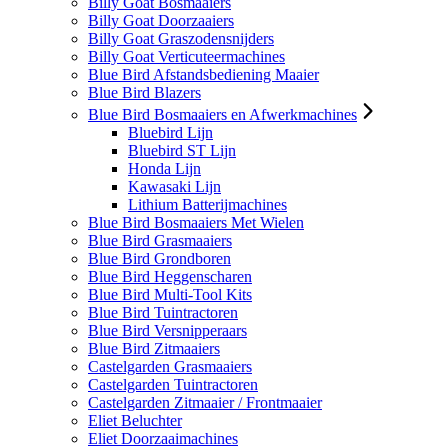
Billy Goat Bosmaaiers
Billy Goat Doorzaaiers
Billy Goat Graszodensnijders
Billy Goat Verticuteermachines
Blue Bird Afstandsbediening Maaier
Blue Bird Blazers
Blue Bird Bosmaaiers en Afwerkmachines
Bluebird Lijn
Bluebird ST Lijn
Honda Lijn
Kawasaki Lijn
Lithium Batterijmachines
Blue Bird Bosmaaiers Met Wielen
Blue Bird Grasmaaiers
Blue Bird Grondboren
Blue Bird Heggenscharen
Blue Bird Multi-Tool Kits
Blue Bird Tuintractoren
Blue Bird Versnipperaars
Blue Bird Zitmaaiers
Castelgarden Grasmaaiers
Castelgarden Tuintractoren
Castelgarden Zitmaaier / Frontmaaier
Eliet Beluchter
Eliet Doorzaaimachines