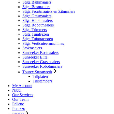
Stiga Balkmaaiers
Stiga Bosmaaiers
Stiga Frontmaaiers en Zitmaaiers
Stiga Grasmaaiers
Stiga Handmaaiers
Stiga Robotmaaiers
Stiga Trimmers
Stiga Tuinfrezen
Stiga Tuintractoren
Stiga Verticuteermachines
Stokmaaiers
Sunseeker Bosmaaiers
Sunseeker Elite
Sunseeker Grasmaaiers
Sunseeker Robotmaaiers
Tourex Straatwerk
Trilplaten
Trilstampers
My Account
Nibbi
Our Services
Our Team
Pellenc
Peruzzo