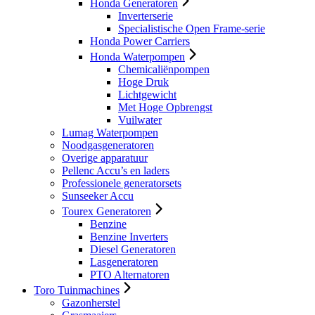
Honda Generatoren
Inverterserie
Specialistische Open Frame-serie
Honda Power Carriers
Honda Waterpompen
Chemicaliënpompen
Hoge Druk
Lichtgewicht
Met Hoge Opbrengst
Vuilwater
Lumag Waterpompen
Noodgasgeneratoren
Overige apparatuur
Pellenc Accu’s en laders
Professionele generatorsets
Sunseeker Accu
Tourex Generatoren
Benzine
Benzine Inverters
Diesel Generatoren
Lasgeneratoren
PTO Alternatoren
Toro Tuinmachines
Gazonherstel