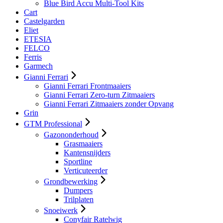
Blue Bird Accu Multi-Tool Kits
Cart
Castelgarden
Eliet
ETESIA
FELCO
Ferris
Garmech
Gianni Ferrari
Gianni Ferrari Frontmaaiers
Gianni Ferrari Zero-turn Zitmaaiers
Gianni Ferrari Zitmaaiers zonder Opvang
Grin
GTM Professional
Gazononderhoud
Grasmaaiers
Kantensnijders
Sportline
Verticuteerder
Grondbewerking
Dumpers
Trilplaten
Snoeiwerk
Conyfair Ratelwig