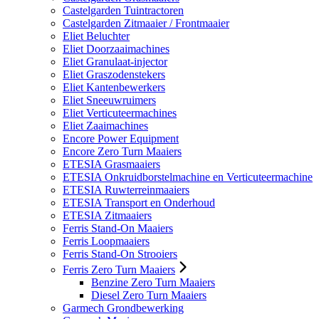
Castelgarden Tuintractoren
Castelgarden Zitmaaier / Frontmaaier
Eliet Beluchter
Eliet Doorzaaimachines
Eliet Granulaat-injector
Eliet Graszodenstekers
Eliet Kantenbewerkers
Eliet Sneeuwruimers
Eliet Verticuteermachines
Eliet Zaaimachines
Encore Power Equipment
Encore Zero Turn Maaiers
ETESIA Grasmaaiers
ETESIA Onkruidborstelmachine en Verticuteermachine
ETESIA Ruwterreinmaaiers
ETESIA Transport en Onderhoud
ETESIA Zitmaaiers
Ferris Stand-On Maaiers
Ferris Loopmaaiers
Ferris Stand-On Strooiers
Ferris Zero Turn Maaiers
Benzine Zero Turn Maaiers
Diesel Zero Turn Maaiers
Garmech Grondbewerking