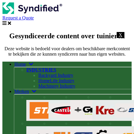
Request a Quote
Gesyndiceerde content over tuinieren
X
Deze website is bedoeld voor dealers om beschikbare merkcontent
te bekijken die ze kunnen syndiceren naar hun eigen websites.
Home
INDUSTRIES
Backyard Industry
HomeLife Industry
Machinery Industry
Merken