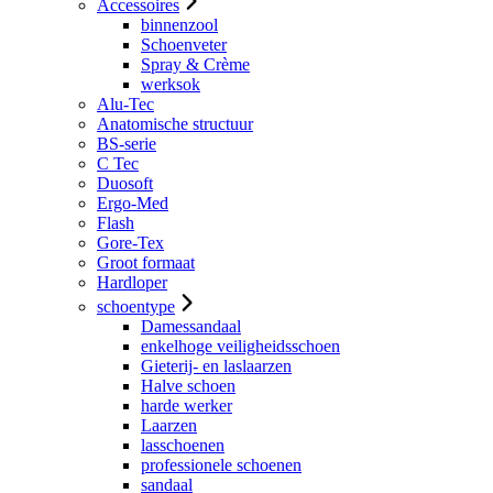
Accessoires
binnenzool
Schoenveter
Spray & Crème
werksok
Alu-Tec
Anatomische structuur
BS-serie
C Tec
Duosoft
Ergo-Med
Flash
Gore-Tex
Groot formaat
Hardloper
schoentype
Damessandaal
enkelhoge veiligheidsschoen
Gieterij- en laslaarzen
Halve schoen
harde werker
Laarzen
lasschoenen
professionele schoenen
sandaal