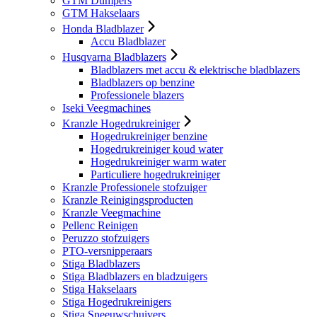
GTM Dumpers
GTM Hakselaars
Honda Bladblazer
Accu Bladblazer
Husqvarna Bladblazers
Bladblazers met accu & elektrische bladblazers
Bladblazers op benzine
Professionele blazers
Iseki Veegmachines
Kranzle Hogedrukreiniger
Hogedrukreiniger benzine
Hogedrukreiniger koud water
Hogedrukreiniger warm water
Particuliere hogedrukreiniger
Kranzle Professionele stofzuiger
Kranzle Reinigingsproducten
Kranzle Veegmachine
Pellenc Reinigen
Peruzzo stofzuigers
PTO-versnipperaars
Stiga Bladblazers
Stiga Bladblazers en bladzuigers
Stiga Hakselaars
Stiga Hogedrukreinigers
Stiga Sneeuwschuivers