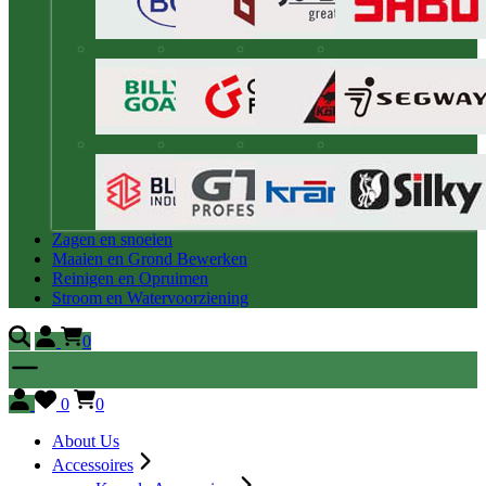
Zagen en snoeien
Maaien en Grond Bewerken
Reinigen en Opruimen
Stroom en Watervoorziening
0
0
0
About Us
Accessoires