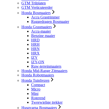
GTM Trilplaten
GTM Verticuteerder
Honda Bosmaaiers
Accu Grastrimmer
Ruggedragen Bosmaaier
Honda Grasmaaiers
Accu-maaier
Benzine maaier
HRD
HRH
HRN
HRX
IZY
IZY-ON
Ruw-terreinmaaiers
Honda Mid-Range Zitmaaiers
Honda Robotmaaiers
Honda Tuinfrezen
Compact
Micro
Mini
Roterend
Tweewielige trekker
Husqvarna Bosmaaiers