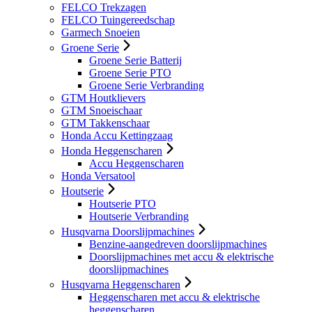
FELCO Trekzagen
FELCO Tuingereedschap
Garmech Snoeien
Groene Serie
Groene Serie Batterij
Groene Serie PTO
Groene Serie Verbranding
GTM Houtklievers
GTM Snoeischaar
GTM Takkenschaar
Honda Accu Kettingzaag
Honda Heggenscharen
Accu Heggenscharen
Honda Versatool
Houtserie
Houtserie PTO
Houtserie Verbranding
Husqvarna Doorslijpmachines
Benzine-aangedreven doorslijpmachines
Doorslijpmachines met accu & elektrische
doorslijpmachines
Husqvarna Heggenscharen
Heggenscharen met accu & elektrische
heggenscharen