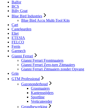
Balfor
BCS
Billy Goat
Blue Bird Industries
Blue Bird Accu Multi-Tool Kits
Cart
Castelgarden
Eliet
ETESIA
FELCO
Ferris
Garmech
Gianni Ferrari
Gianni Ferrari Frontmaaiers
Gianni Ferrari Zero-turn Zitmaaiers
Gianni Ferrari Zitmaaiers zonder Opvang
Grin
GTM Professional
Gazononderhoud
Grasmaaiers
Kantensnijders
Sportline
Verticuteerder
Grondbewerking