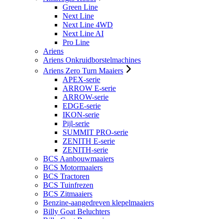
Green Line
Next Line
Next Line 4WD
Next Line AI
Pro Line
Ariens
Ariens Onkruidborstelmachines
Ariens Zero Turn Maaiers
APEX-serie
ARROW E-serie
ARROW-serie
EDGE-serie
IKON-serie
Pijl-serie
SUMMIT PRO-serie
ZENITH E-serie
ZENITH-serie
BCS Aanbouwmaaiers
BCS Motormaaiers
BCS Tractoren
BCS Tuinfrezen
BCS Zitmaaiers
Benzine-aangedreven klepelmaaiers
Billy Goat Beluchters