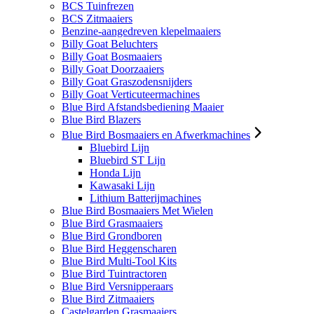
BCS Tuinfrezen
BCS Zitmaaiers
Benzine-aangedreven klepelmaaiers
Billy Goat Beluchters
Billy Goat Bosmaaiers
Billy Goat Doorzaaiers
Billy Goat Graszodensnijders
Billy Goat Verticuteermachines
Blue Bird Afstandsbediening Maaier
Blue Bird Blazers
Blue Bird Bosmaaiers en Afwerkmachines
Bluebird Lijn
Bluebird ST Lijn
Honda Lijn
Kawasaki Lijn
Lithium Batterijmachines
Blue Bird Bosmaaiers Met Wielen
Blue Bird Grasmaaiers
Blue Bird Grondboren
Blue Bird Heggenscharen
Blue Bird Multi-Tool Kits
Blue Bird Tuintractoren
Blue Bird Versnipperaars
Blue Bird Zitmaaiers
Castelgarden Grasmaaiers