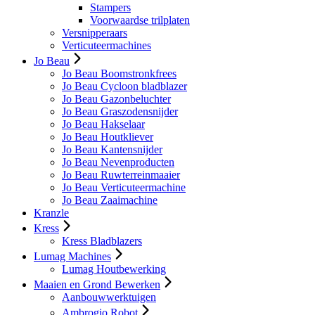
Stampers
Voorwaardse trilplaten
Versnipperaars
Verticuteermachines
Jo Beau
Jo Beau Boomstronkfrees
Jo Beau Cycloon bladblazer
Jo Beau Gazonbeluchter
Jo Beau Graszodensnijder
Jo Beau Hakselaar
Jo Beau Houtkliever
Jo Beau Kantensnijder
Jo Beau Nevenproducten
Jo Beau Ruwterreinmaaier
Jo Beau Verticuteermachine
Jo Beau Zaaimachine
Kranzle
Kress
Kress Bladblazers
Lumag Machines
Lumag Houtbewerking
Maaien en Grond Bewerken
Aanbouwwerktuigen
Ambrogio Robot