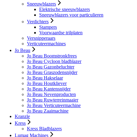
Sneeuwblazers
Elektrische sneeuwblazers
Sneeuwblazers voor particulieren
Verdichters
Stampers
Voorwaardse trilplaten
Versnipperaars
Verticuteermachines
Jo Beau
Jo Beau Boomstronkfrees
Jo Beau Cycloon bladblazer
Jo Beau Gazonbeluchter
Jo Beau Graszodensnijder
Jo Beau Hakselaar
Jo Beau Houtkliever
Jo Beau Kantensnijder
Jo Beau Nevenproducten
Jo Beau Ruwterreinmaaier
Jo Beau Verticuteermachine
Jo Beau Zaaimachine
Kranzle
Kress
Kress Bladblazers
Lumag Machines