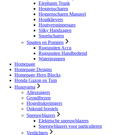
Elephants Trunk
Heggenscharen
Heggenscharen Manueel
Houtklievers
Houtversnipperaars
Silky Handzagen
Snoeischaren
Spuiten en Pompen
Rugspuiten Accu
Rugspuiten Handbediend
Waterpompen
Homepage
Homepage Designs
Homepage Hero Blocks
Honda Gazon en Tuin
Husqvarna
Alleszuigers
Grondfrezen
Hogedrukreinigers
Onkruid borstels
Sneeuwblazers
Elektrische sneeuwblazers
Sneeuwblazers voor particulieren
Verdichters