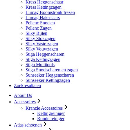
Kress Heggenschaar
Kress Kettingzagen
Lumag Boomstronk frezen
Lumag Hakselaars
Pellenc Snoeien
Pellenc Zagen
Silky Bijlen
Silky Stokzagen
Silky Vaste zagen
Silky Vouwzagen
Stiga Heggenscharen
Stiga Kettingzagen
Stiga Multitools
Stiga Snoeischaren en zagen
Sunseeker Heggenscharen
Sunseeker Kettingzagen
Zoekresultaten
About Us
Accessoires
Kranzle Accessoires
Kettingreiniger
Ronde reiniger
Atlas schoenen