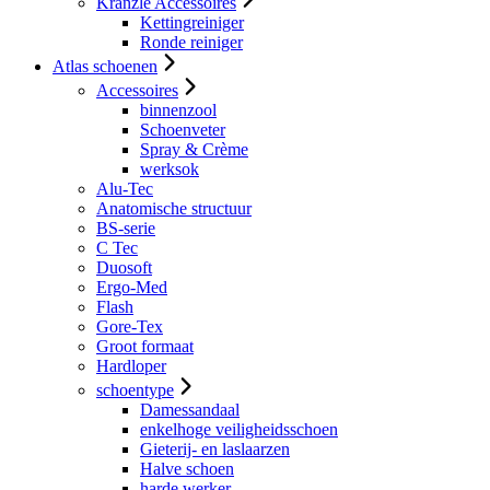
Kranzle Accessoires
Kettingreiniger
Ronde reiniger
Atlas schoenen
Accessoires
binnenzool
Schoenveter
Spray & Crème
werksok
Alu-Tec
Anatomische structuur
BS-serie
C Tec
Duosoft
Ergo-Med
Flash
Gore-Tex
Groot formaat
Hardloper
schoentype
Damessandaal
enkelhoge veiligheidsschoen
Gieterij- en laslaarzen
Halve schoen
harde werker