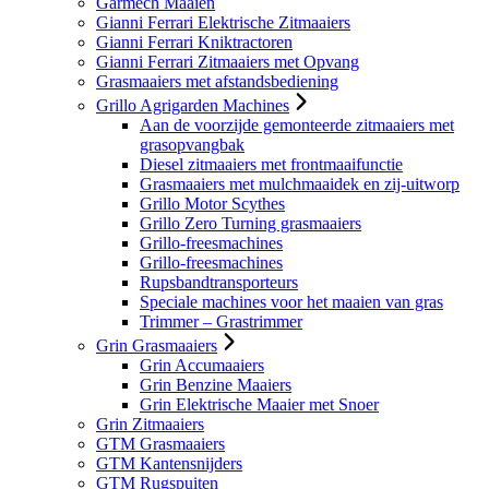
Garmech Maaien
Gianni Ferrari Elektrische Zitmaaiers
Gianni Ferrari Kniktractoren
Gianni Ferrari Zitmaaiers met Opvang
Grasmaaiers met afstandsbediening
Grillo Agrigarden Machines
Aan de voorzijde gemonteerde zitmaaiers met
grasopvangbak
Diesel zitmaaiers met frontmaaifunctie
Grasmaaiers met mulchmaaidek en zij-uitworp
Grillo Motor Scythes
Grillo Zero Turning grasmaaiers
Grillo-freesmachines
Grillo-freesmachines
Rupsbandtransporteurs
Speciale machines voor het maaien van gras
Trimmer – Grastrimmer
Grin Grasmaaiers
Grin Accumaaiers
Grin Benzine Maaiers
Grin Elektrische Maaier met Snoer
Grin Zitmaaiers
GTM Grasmaaiers
GTM Kantensnijders
GTM Rugspuiten