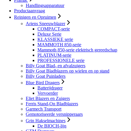
Pramac
Handlingsapparatuur
Productaanvraag
Reinigen en Opruimen
Ariens Sneeuwblazer
COMPACT-serie
Deluxe Serie
KLASSIEKE serie
MAMMOTH 850-serie
Mammoth 850-serie elektrisch gereedschap
PLATINUM-serie
PROFESSIONELE serie
Billy Goat Blad- en afvalzuigers
Billy Goat Bladblazers op wielen en op stand
Billy Goat Puinladers
Blue Bird Dragers
Batterijdrager
Vervoerder
Eliet Blazers en Zuigers
Ferris Stand-On Bladblazers
Garmech Transport
Gemotoriseerde versnipperaars
Grin Hakselmachines
De BIOCH-lijn