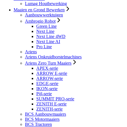
Lumag Houtbewerking
Maaien en Grond Bewerken
Aanbouwwerktuigen
Ambrogio Robot
Green Line
Next Line
Next Line 4WD
Next Line AI
Pro Line
Ariens
Ariens Onkruidborstelmachines
Ariens Zero Turn Maaiers
APEX-serie
ARROW E-serie
ARROW-serie
EDGE-serie
IKON-serie
Pijl-serie
SUMMIT PRO-serie
ZENITH E-serie
ZENITH-serie
BCS Aanbouwmaaiers
BCS Motormaaiers
BCS Tractoren