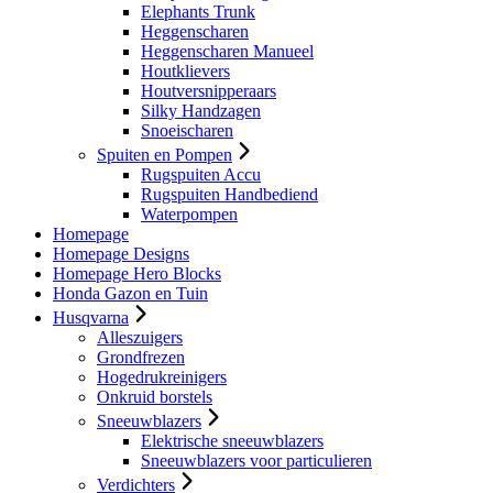
Elephants Trunk
Heggenscharen
Heggenscharen Manueel
Houtklievers
Houtversnipperaars
Silky Handzagen
Snoeischaren
Spuiten en Pompen
Rugspuiten Accu
Rugspuiten Handbediend
Waterpompen
Homepage
Homepage Designs
Homepage Hero Blocks
Honda Gazon en Tuin
Husqvarna
Alleszuigers
Grondfrezen
Hogedrukreinigers
Onkruid borstels
Sneeuwblazers
Elektrische sneeuwblazers
Sneeuwblazers voor particulieren
Verdichters