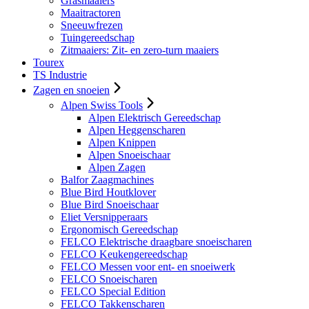
Grasmaaiers
Maaitractoren
Sneeuwfrezen
Tuingereedschap
Zitmaaiers: Zit- en zero-turn maaiers
Tourex
TS Industrie
Zagen en snoeien
Alpen Swiss Tools
Alpen Elektrisch Gereedschap
Alpen Heggenscharen
Alpen Knippen
Alpen Snoeischaar
Alpen Zagen
Balfor Zaagmachines
Blue Bird Houtklover
Blue Bird Snoeischaar
Eliet Versnipperaars
Ergonomisch Gereedschap
FELCO Elektrische draagbare snoeischaren
FELCO Keukengereedschap
FELCO Messen voor ent- en snoeiwerk
FELCO Snoeischaren
FELCO Special Edition
FELCO Takkenscharen