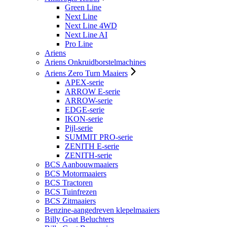
Green Line
Next Line
Next Line 4WD
Next Line AI
Pro Line
Ariens
Ariens Onkruidborstelmachines
Ariens Zero Turn Maaiers
APEX-serie
ARROW E-serie
ARROW-serie
EDGE-serie
IKON-serie
Pijl-serie
SUMMIT PRO-serie
ZENITH E-serie
ZENITH-serie
BCS Aanbouwmaaiers
BCS Motormaaiers
BCS Tractoren
BCS Tuinfrezen
BCS Zitmaaiers
Benzine-aangedreven klepelmaaiers
Billy Goat Beluchters