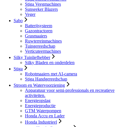
Stiga Veegmachines
Sunseeker Blazers
Veger
Sabo
Batterijsysteem
Gazontractoren
Grasmaaiers
Ruwterreinmachines
Tuingereedschap
Verticuteermachines
Silky Tuinliefhebber
Silky Bladen en onderdelen
Stiga
Robotmaaiers met AI-camera
Stiga Handgereedschap
Stroom en Watervoorziening
Apparatuur voor semi-professionals en recreatieve
activiteiten.
Energieopslag
Energieproductie
GTM Waterpompen
Honda Accu en Lader
Honda Industrieel