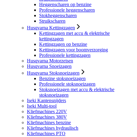
Heggenscharen op benzine
Professionele heggenscharen
Stokheggenscharen
Struikscharen
Husqvarna Kettingzagen
Kettingzagen met accu & elektrische
kettingzagen
Kettingzagen op benzine
Kettingzagen voor boomverzorging
Professionele kettingzagen
Husqvarna Motorzeisen
Husqvarna Snoeizagen
Husqvarna Stoksnoeizagen
Benzine stoksnoeizagen
Professionele stoksnoeizagen
Stoksnoeizagen met accu & elektrische
stoksnoeizagen
Iseki Kantensnijders
Iseki Multi-tool
Kliefmachines 220V
Kliefmachines 380V
Kliefmachines benzine
Kliefmachines hydraulisch
Kliefmachines PTO