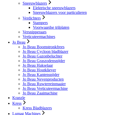
Sneeuwblazers
Elektrische sneeuwblazers
Sneeuwblazers voor particulieren
Verdichters
Stampers
Voorwaardse trilplaten
Versnipperaars
Verticuteermachines
Jo Beau
Jo Beau Boomstronkfrees
Jo Beau Cycloon bladblazer
Jo Beau Gazonbeluchter
Jo Beau Graszodensnijder
Jo Beau Hakselaar
Jo Beau Houtkliever
Jo Beau Kantensnijder
Jo Beau Nevenproducten
Jo Beau Ruwterreinmaaier
Jo Beau Verticuteermachine
Jo Beau Zaaimachine
Kranzle
Kress
Kress Bladblazers
Lumag Machines