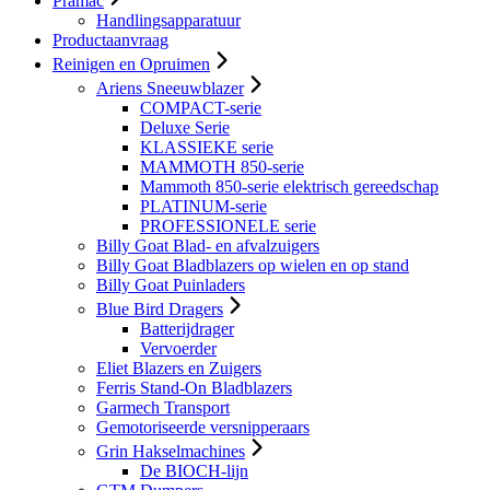
Pramac
Handlingsapparatuur
Productaanvraag
Reinigen en Opruimen
Ariens Sneeuwblazer
COMPACT-serie
Deluxe Serie
KLASSIEKE serie
MAMMOTH 850-serie
Mammoth 850-serie elektrisch gereedschap
PLATINUM-serie
PROFESSIONELE serie
Billy Goat Blad- en afvalzuigers
Billy Goat Bladblazers op wielen en op stand
Billy Goat Puinladers
Blue Bird Dragers
Batterijdrager
Vervoerder
Eliet Blazers en Zuigers
Ferris Stand-On Bladblazers
Garmech Transport
Gemotoriseerde versnipperaars
Grin Hakselmachines
De BIOCH-lijn