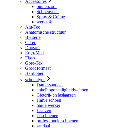
Accessoires
binnenzool
Schoenveter
Spray & Crème
werksok
Alu-Tec
Anatomische structuur
BS-serie
C Tec
Duosoft
Ergo-Med
Flash
Gore-Tex
Groot formaat
Hardloper
schoentype
Damessandaal
enkelhoge veiligheidsschoen
Gieterij- en laslaarzen
Halve schoen
harde werker
Laarzen
lasschoenen
professionele schoenen
sandaal