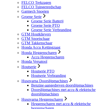
FELCO Trekzagen
FELCO Tuingereedschap
Garmech Snoeien
Groene Serie
Groene Serie Batterij
Groene Serie PTO
Groene Serie Verbranding
GTM Houtklievers
GTM Snoeischaar
GTM Takkenschaar
Honda Accu Kettingzaag
Honda Heggenscharen
Accu Heggenscharen
Honda Versatool
Houtserie
Houtserie PTO
Houtserie Verbranding
Husqvarna Doorslijpmachines
Benzine-aangedreven doorslijpmachines
Doorslijpmachines met accu & elektrische
doorslijpmachines
Husqvarna Heggenscharen
Heggenscharen met accu & elektrische
heggenscharen