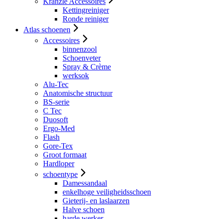
Kranzle Accessoires
Kettingreiniger
Ronde reiniger
Atlas schoenen
Accessoires
binnenzool
Schoenveter
Spray & Crème
werksok
Alu-Tec
Anatomische structuur
BS-serie
C Tec
Duosoft
Ergo-Med
Flash
Gore-Tex
Groot formaat
Hardloper
schoentype
Damessandaal
enkelhoge veiligheidsschoen
Gieterij- en laslaarzen
Halve schoen
harde werker