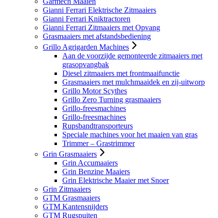
Garmech Maaien
Gianni Ferrari Elektrische Zitmaaiers
Gianni Ferrari Kniktractoren
Gianni Ferrari Zitmaaiers met Opvang
Grasmaaiers met afstandsbediening
Grillo Agrigarden Machines
Aan de voorzijde gemonteerde zitmaaiers met
grasopvangbak
Diesel zitmaaiers met frontmaaifunctie
Grasmaaiers met mulchmaaidek en zij-uitworp
Grillo Motor Scythes
Grillo Zero Turning grasmaaiers
Grillo-freesmachines
Grillo-freesmachines
Rupsbandtransporteurs
Speciale machines voor het maaien van gras
Trimmer – Grastrimmer
Grin Grasmaaiers
Grin Accumaaiers
Grin Benzine Maaiers
Grin Elektrische Maaier met Snoer
Grin Zitmaaiers
GTM Grasmaaiers
GTM Kantensnijders
GTM Rugspuiten