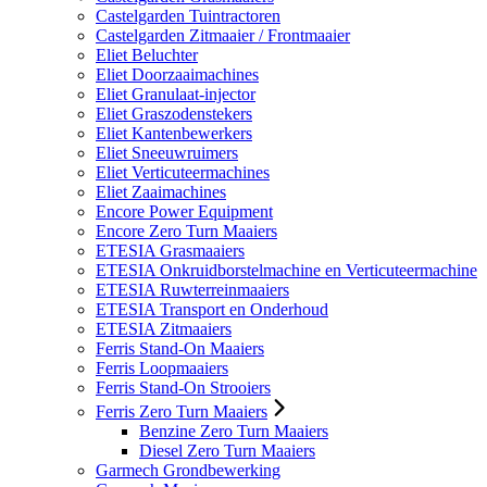
Castelgarden Tuintractoren
Castelgarden Zitmaaier / Frontmaaier
Eliet Beluchter
Eliet Doorzaaimachines
Eliet Granulaat-injector
Eliet Graszodenstekers
Eliet Kantenbewerkers
Eliet Sneeuwruimers
Eliet Verticuteermachines
Eliet Zaaimachines
Encore Power Equipment
Encore Zero Turn Maaiers
ETESIA Grasmaaiers
ETESIA Onkruidborstelmachine en Verticuteermachine
ETESIA Ruwterreinmaaiers
ETESIA Transport en Onderhoud
ETESIA Zitmaaiers
Ferris Stand-On Maaiers
Ferris Loopmaaiers
Ferris Stand-On Strooiers
Ferris Zero Turn Maaiers
Benzine Zero Turn Maaiers
Diesel Zero Turn Maaiers
Garmech Grondbewerking