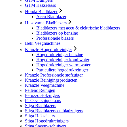
GTM Dumpers
GTM Hakselaars
Honda Bladblazer
Accu Bladblazer
Husqvarna Bladblazers
Bladblazers met accu & elektrische bladblazers
Bladblazers op benzine
Professionele blazers
Iseki Veegmachines
Kranzle Hogedrukreiniger
Hogedrukreiniger benzine
Hogedrukreiniger koud water
Hogedrukreiniger warm water
Particuliere hogedrukreiniger
Kranzle Professionele stofzuiger
Kranzle Reinigingsproducten
Kranzle Veegmachine
Pellenc Reinigen
Peruzzo stofzuigers
PTO-versnipperaars
Stiga Bladblazers
Stiga Bladblazers en bladzuigers
Stiga Hakselaars
Stiga Hogedrukreinigers
Stiga Sneeuwschuivers