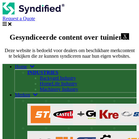
Request a Quote
Gesyndiceerde content over tuinieren
X
Deze website is bedoeld voor dealers om beschikbare merkcontent
te bekijken die ze kunnen syndiceren naar hun eigen websites.
Home
INDUSTRIES
Backyard Industry
HomeLife Industry
Machinery Industry
Merken