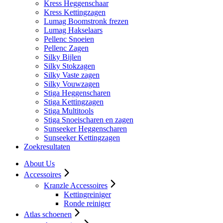
Kress Heggenschaar
Kress Kettingzagen
Lumag Boomstronk frezen
Lumag Hakselaars
Pellenc Snoeien
Pellenc Zagen
Silky Bijlen
Silky Stokzagen
Silky Vaste zagen
Silky Vouwzagen
Stiga Heggenscharen
Stiga Kettingzagen
Stiga Multitools
Stiga Snoeischaren en zagen
Sunseeker Heggenscharen
Sunseeker Kettingzagen
Zoekresultaten
About Us
Accessoires
Kranzle Accessoires
Kettingreiniger
Ronde reiniger
Atlas schoenen