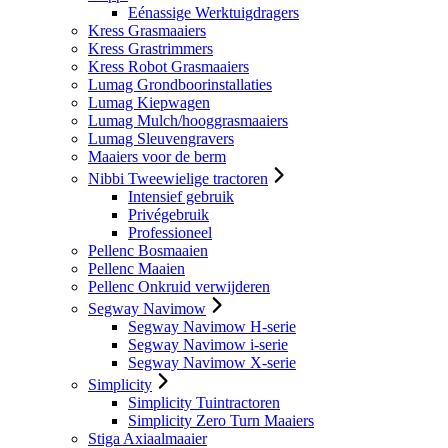
Eénassige Werktuigdragers
Kress Grasmaaiers
Kress Grastrimmers
Kress Robot Grasmaaiers
Lumag Grondboorinstallaties
Lumag Kiepwagen
Lumag Mulch/hooggrasmaaiers
Lumag Sleuvengravers
Maaiers voor de berm
Nibbi Tweewielige tractoren
Intensief gebruik
Privégebruik
Professioneel
Pellenc Bosmaaien
Pellenc Maaien
Pellenc Onkruid verwijderen
Segway Navimow
Segway Navimow H-serie
Segway Navimow i-serie
Segway Navimow X-serie
Simplicity
Simplicity Tuintractoren
Simplicity Zero Turn Maaiers
Stiga Axiaalmaaier