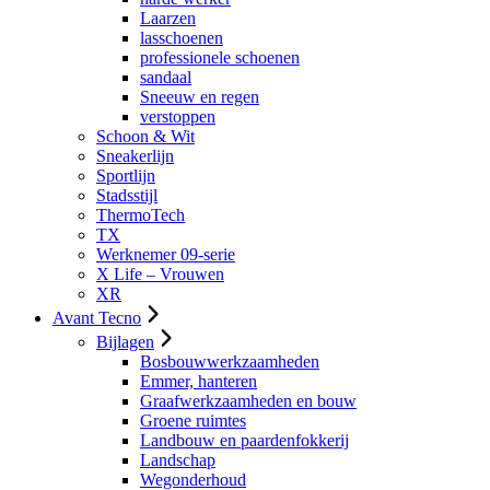
Laarzen
lasschoenen
professionele schoenen
sandaal
Sneeuw en regen
verstoppen
Schoon & Wit
Sneakerlijn
Sportlijn
Stadsstijl
ThermoTech
TX
Werknemer 09-serie
X Life – Vrouwen
XR
Avant Tecno
Bijlagen
Bosbouwwerkzaamheden
Emmer, hanteren
Graafwerkzaamheden en bouw
Groene ruimtes
Landbouw en paardenfokkerij
Landschap
Wegonderhoud