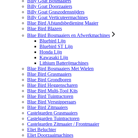
Billy Goat Bosmaaiers
Billy Goat Doorzaaiers
Billy Goat Graszodensnijders
Billy Goat Verticuteermachines
Blue Bird Afstandsbediening Maaier
Blue Bird Blazers
Blue Bird Bosmaaiers en Afwerkmachines
Bluebird Lijn
Bluebird ST Lijn
Honda Lijn
Kawasaki Lijn
Lithium Batterijmachines
Blue Bird Bosmaaiers Met Wielen
Blue Bird Grasmaaiers
Blue Bird Grondboren
Blue Bird Heggenscharen
Blue Bird Multi-Tool Kits
Blue Bird Tuintractoren
Blue Bird Versnipperaars
Blue Bird Zitmaaiers
Castelgarden Grasmaaiers
Castelgarden Tuintractoren
Castelgarden Zitmaaier / Frontmaaier
Eliet Beluchter
Eliet Doorzaaimachines