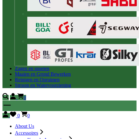
Zagen en snoeien
Maaien en Grond Bewerken
Reinigen en Opruimen
Stroom en Watervoorziening
0
0
0
About Us
Accessoires