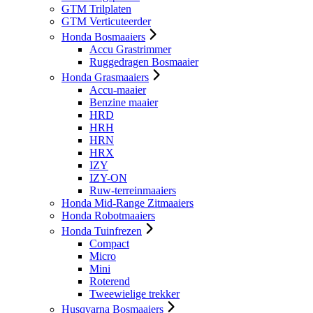
GTM Trilplaten
GTM Verticuteerder
Honda Bosmaaiers
Accu Grastrimmer
Ruggedragen Bosmaaier
Honda Grasmaaiers
Accu-maaier
Benzine maaier
HRD
HRH
HRN
HRX
IZY
IZY-ON
Ruw-terreinmaaiers
Honda Mid-Range Zitmaaiers
Honda Robotmaaiers
Honda Tuinfrezen
Compact
Micro
Mini
Roterend
Tweewielige trekker
Husqvarna Bosmaaiers