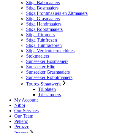
Stiga Balkmaaiers
Stiga Bosmaaiers
Stiga Frontmaaiers en Zitmaaiers
Stiga Grasmaaiers
Stiga Handmaaiers
Stiga Robotmaaiers
Stiga Trimmers
Stiga Tuinfrezen
Stiga Tuintractoren
Stiga Verticuteermachines
Stokmaaiers
Sunseeker Bosmaaiers
Sunseeker Elite
Sunseeker Grasmaaiers
Sunseeker Robotmaaiers
Tourex Straatwerk
Trilplaten
Trilstampers
My Account
Nibbi
Our Services
Our Team
Pellenc
Peruzzo