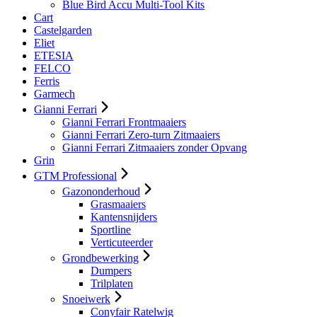
Blue Bird Accu Multi-Tool Kits
Cart
Castelgarden
Eliet
ETESIA
FELCO
Ferris
Garmech
Gianni Ferrari
Gianni Ferrari Frontmaaiers
Gianni Ferrari Zero-turn Zitmaaiers
Gianni Ferrari Zitmaaiers zonder Opvang
Grin
GTM Professional
Gazononderhoud
Grasmaaiers
Kantensnijders
Sportline
Verticuteerder
Grondbewerking
Dumpers
Trilplaten
Snoeiwerk
Conyfair Ratelwig