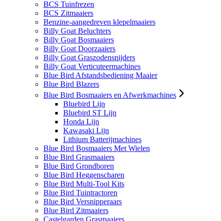
BCS Tuinfrezen
BCS Zitmaaiers
Benzine-aangedreven klepelmaaiers
Billy Goat Beluchters
Billy Goat Bosmaaiers
Billy Goat Doorzaaiers
Billy Goat Graszodensnijders
Billy Goat Verticuteermachines
Blue Bird Afstandsbediening Maaier
Blue Bird Blazers
Blue Bird Bosmaaiers en Afwerkmachines
Bluebird Lijn
Bluebird ST Lijn
Honda Lijn
Kawasaki Lijn
Lithium Batterijmachines
Blue Bird Bosmaaiers Met Wielen
Blue Bird Grasmaaiers
Blue Bird Grondboren
Blue Bird Heggenscharen
Blue Bird Multi-Tool Kits
Blue Bird Tuintractoren
Blue Bird Versnipperaars
Blue Bird Zitmaaiers
Castelgarden Grasmaaiers