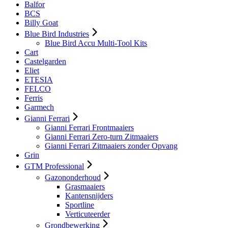
Balfor
BCS
Billy Goat
Blue Bird Industries
Blue Bird Accu Multi-Tool Kits
Cart
Castelgarden
Eliet
ETESIA
FELCO
Ferris
Garmech
Gianni Ferrari
Gianni Ferrari Frontmaaiers
Gianni Ferrari Zero-turn Zitmaaiers
Gianni Ferrari Zitmaaiers zonder Opvang
Grin
GTM Professional
Gazononderhoud
Grasmaaiers
Kantensnijders
Sportline
Verticuteerder
Grondbewerking