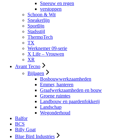
Sneeuw en regen
verstoppen
Schoon & Wit
Sneakerlijn
Sportlijn
Stadsstijl
ThermoTech
TX
Werknemer 09-serie
X Life – Vrouwen
XR
Avant Tecno
Bijlagen
Bosbouwwerkzaamheden
Emmer, hanteren
Graafwerkzaamheden en bouw
Groene ruimtes
Landbouw en paardenfokkerij
Landschap
Wegonderhoud
Balfor
BCS
Billy Goat
Blue Bird Industries