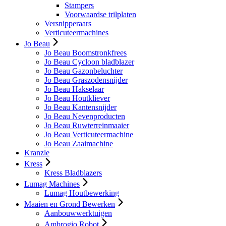
Stampers
Voorwaardse trilplaten
Versnipperaars
Verticuteermachines
Jo Beau
Jo Beau Boomstronkfrees
Jo Beau Cycloon bladblazer
Jo Beau Gazonbeluchter
Jo Beau Graszodensnijder
Jo Beau Hakselaar
Jo Beau Houtkliever
Jo Beau Kantensnijder
Jo Beau Nevenproducten
Jo Beau Ruwterreinmaaier
Jo Beau Verticuteermachine
Jo Beau Zaaimachine
Kranzle
Kress
Kress Bladblazers
Lumag Machines
Lumag Houtbewerking
Maaien en Grond Bewerken
Aanbouwwerktuigen
Ambrogio Robot