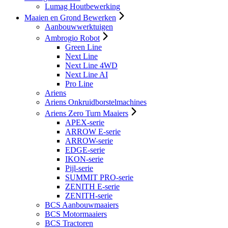
Lumag Houtbewerking
Maaien en Grond Bewerken
Aanbouwwerktuigen
Ambrogio Robot
Green Line
Next Line
Next Line 4WD
Next Line AI
Pro Line
Ariens
Ariens Onkruidborstelmachines
Ariens Zero Turn Maaiers
APEX-serie
ARROW E-serie
ARROW-serie
EDGE-serie
IKON-serie
Pijl-serie
SUMMIT PRO-serie
ZENITH E-serie
ZENITH-serie
BCS Aanbouwmaaiers
BCS Motormaaiers
BCS Tractoren