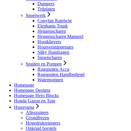
Dumpers
Trilplaten
Snoeiwerk
Conyfair Ratelwig
Elephants Trunk
Heggenscharen
Heggenscharen Manueel
Houtklievers
Houtversnipperaars
Silky Handzagen
Snoeischaren
Spuiten en Pompen
Rugspuiten Accu
Rugspuiten Handbediend
Waterpompen
Homepage
Homepage Designs
Homepage Hero Blocks
Honda Gazon en Tuin
Husqvarna
Alleszuigers
Grondfrezen
Hogedrukreinigers
Onkruid borstels