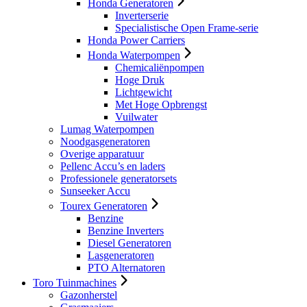
Honda Generatoren
Inverterserie
Specialistische Open Frame-serie
Honda Power Carriers
Honda Waterpompen
Chemicaliënpompen
Hoge Druk
Lichtgewicht
Met Hoge Opbrengst
Vuilwater
Lumag Waterpompen
Noodgasgeneratoren
Overige apparatuur
Pellenc Accu’s en laders
Professionele generatorsets
Sunseeker Accu
Tourex Generatoren
Benzine
Benzine Inverters
Diesel Generatoren
Lasgeneratoren
PTO Alternatoren
Toro Tuinmachines
Gazonherstel