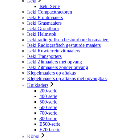
Iseki
Iseki Serie
Iseki Compacttractoren
Iseki Frontmaaiers
Iseki Grasmaaiers
Iseki Grondboor
Iseki Helmstok
Iseki radiografisch bestuurbare bosmaaiers
Iseki Radiografisch gestuurde maaiers
Iseki Ruwterrein zitmaaiers
Iseki Transporters
Iseki Zitmaaiers met opvang
Iseki Zitmaaiers zonder opvang
Klepelmaaiers op aftakas
Klepelmaaiers op aftakas met opvangbak
Knikladers
200-serie
400-serie
500-serie
600-serie
700-serie
800-serie
E500-serie
E700-serie
Köppl