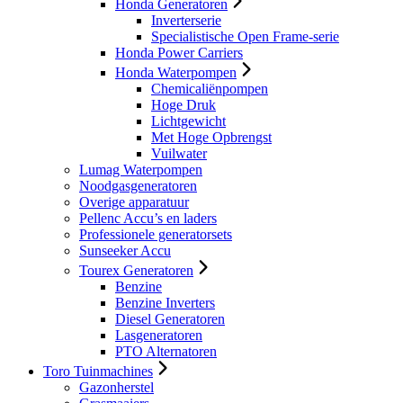
Honda Generatoren
Inverterserie
Specialistische Open Frame-serie
Honda Power Carriers
Honda Waterpompen
Chemicaliënpompen
Hoge Druk
Lichtgewicht
Met Hoge Opbrengst
Vuilwater
Lumag Waterpompen
Noodgasgeneratoren
Overige apparatuur
Pellenc Accu’s en laders
Professionele generatorsets
Sunseeker Accu
Tourex Generatoren
Benzine
Benzine Inverters
Diesel Generatoren
Lasgeneratoren
PTO Alternatoren
Toro Tuinmachines
Gazonherstel