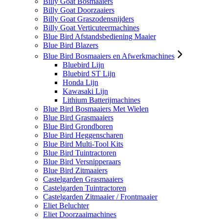
Billy Goat Bosmaaiers
Billy Goat Doorzaaiers
Billy Goat Graszodensnijders
Billy Goat Verticuteermachines
Blue Bird Afstandsbediening Maaier
Blue Bird Blazers
Blue Bird Bosmaaiers en Afwerkmachines
Bluebird Lijn
Bluebird ST Lijn
Honda Lijn
Kawasaki Lijn
Lithium Batterijmachines
Blue Bird Bosmaaiers Met Wielen
Blue Bird Grasmaaiers
Blue Bird Grondboren
Blue Bird Heggenscharen
Blue Bird Multi-Tool Kits
Blue Bird Tuintractoren
Blue Bird Versnipperaars
Blue Bird Zitmaaiers
Castelgarden Grasmaaiers
Castelgarden Tuintractoren
Castelgarden Zitmaaier / Frontmaaier
Eliet Beluchter
Eliet Doorzaaimachines