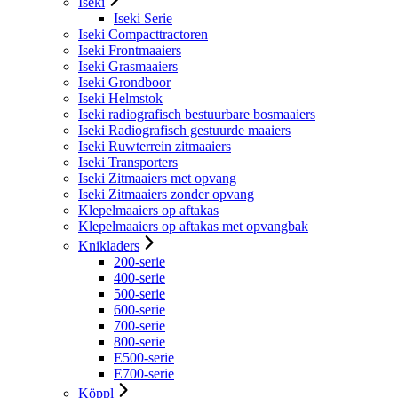
Iseki
Iseki Serie
Iseki Compacttractoren
Iseki Frontmaaiers
Iseki Grasmaaiers
Iseki Grondboor
Iseki Helmstok
Iseki radiografisch bestuurbare bosmaaiers
Iseki Radiografisch gestuurde maaiers
Iseki Ruwterrein zitmaaiers
Iseki Transporters
Iseki Zitmaaiers met opvang
Iseki Zitmaaiers zonder opvang
Klepelmaaiers op aftakas
Klepelmaaiers op aftakas met opvangbak
Knikladers
200-serie
400-serie
500-serie
600-serie
700-serie
800-serie
E500-serie
E700-serie
Köppl