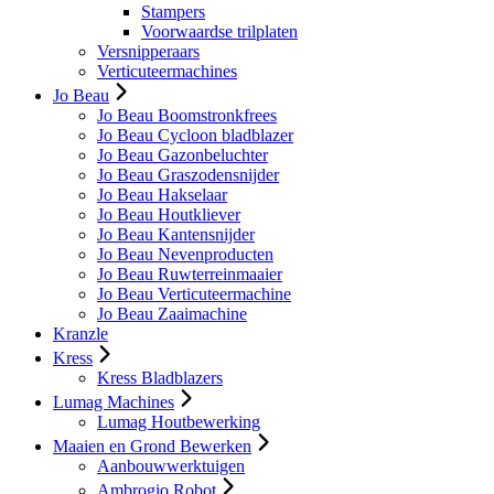
Stampers
Voorwaardse trilplaten
Versnipperaars
Verticuteermachines
Jo Beau
Jo Beau Boomstronkfrees
Jo Beau Cycloon bladblazer
Jo Beau Gazonbeluchter
Jo Beau Graszodensnijder
Jo Beau Hakselaar
Jo Beau Houtkliever
Jo Beau Kantensnijder
Jo Beau Nevenproducten
Jo Beau Ruwterreinmaaier
Jo Beau Verticuteermachine
Jo Beau Zaaimachine
Kranzle
Kress
Kress Bladblazers
Lumag Machines
Lumag Houtbewerking
Maaien en Grond Bewerken
Aanbouwwerktuigen
Ambrogio Robot