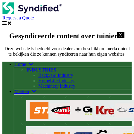
Request a Quote
Gesyndiceerde content over tuinieren
X
Deze website is bedoeld voor dealers om beschikbare merkcontent
te bekijken die ze kunnen syndiceren naar hun eigen websites.
Home
INDUSTRIES
Backyard Industry
HomeLife Industry
Machinery Industry
Merken