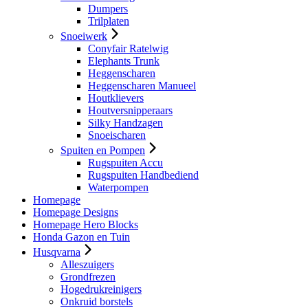
Dumpers
Trilplaten
Snoeiwerk
Conyfair Ratelwig
Elephants Trunk
Heggenscharen
Heggenscharen Manueel
Houtklievers
Houtversnipperaars
Silky Handzagen
Snoeischaren
Spuiten en Pompen
Rugspuiten Accu
Rugspuiten Handbediend
Waterpompen
Homepage
Homepage Designs
Homepage Hero Blocks
Honda Gazon en Tuin
Husqvarna
Alleszuigers
Grondfrezen
Hogedrukreinigers
Onkruid borstels