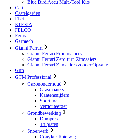
Blue Bird Accu Multi-Tool Kits
Cart
Castelgarden
Eliet
ETESIA
FELCO
Ferris
Garmech
Gianni Ferrari
Gianni Ferrari Frontmaaiers
Gianni Ferrari Zero-turn Zitmaaiers
Gianni Ferrari Zitmaaiers zonder Opvang
Grin
GTM Professional
Gazononderhoud
Grasmaaiers
Kantensnijders
Sportline
Verticuteerder
Grondbewerking
Dumpers
Trilplaten
Snoeiwerk
Conyfair Ratelwig