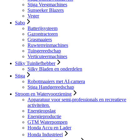
Stiga Veegmachines
Sunseeker Blazers
Veger
Sabo
Batterijsysteem
Gazontractoren
Grasmaaiers
Ruwterreinmachines
Tuingereedschap
Verticuteermachines
Silky Tuinliefhebber
Silky Bladen en onderdelen
Stiga
Robotmaaiers met AI-camera
Stiga Handgereedschap
Stroom en Watervoorziening
Apparatuur voor semi-professionals en recreatieve
activiteiten.
Energieopslag
Energieproductie
GTM Waterpompen
Honda Accu en Lader
Honda Industrieel