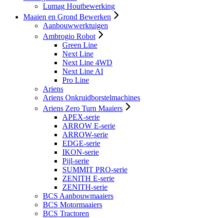
Lumag Houtbewerking
Maaien en Grond Bewerken
Aanbouwwerktuigen
Ambrogio Robot
Green Line
Next Line
Next Line 4WD
Next Line AI
Pro Line
Ariens
Ariens Onkruidborstelmachines
Ariens Zero Turn Maaiers
APEX-serie
ARROW E-serie
ARROW-serie
EDGE-serie
IKON-serie
Pijl-serie
SUMMIT PRO-serie
ZENITH E-serie
ZENITH-serie
BCS Aanbouwmaaiers
BCS Motormaaiers
BCS Tractoren