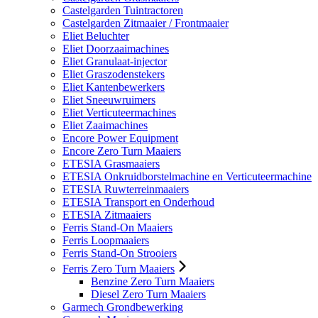
Castelgarden Tuintractoren
Castelgarden Zitmaaier / Frontmaaier
Eliet Beluchter
Eliet Doorzaaimachines
Eliet Granulaat-injector
Eliet Graszodenstekers
Eliet Kantenbewerkers
Eliet Sneeuwruimers
Eliet Verticuteermachines
Eliet Zaaimachines
Encore Power Equipment
Encore Zero Turn Maaiers
ETESIA Grasmaaiers
ETESIA Onkruidborstelmachine en Verticuteermachine
ETESIA Ruwterreinmaaiers
ETESIA Transport en Onderhoud
ETESIA Zitmaaiers
Ferris Stand-On Maaiers
Ferris Loopmaaiers
Ferris Stand-On Strooiers
Ferris Zero Turn Maaiers
Benzine Zero Turn Maaiers
Diesel Zero Turn Maaiers
Garmech Grondbewerking