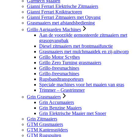
Garmech Maaien
Gianni Ferrari Elektrische Zitmaaiers
Gianni Ferrari Kniktractoren
Gianni Ferrari Zitmaaiers met Opvang
Grasmaaiers met afstandsbediening
Grillo Agrigarden Machines
Aan de voorzijde gemonteerde zitmaaiers met
grasopvangbak
Diesel zitmaaiers met frontmaaifunctie
Grasmaaiers met mulchmaaidek en zij-uitworp
Grillo Motor Scythes
Grillo Zero Turning grasmaaiers
Grillo-freesmachines
Grillo-freesmachines
Rupsbandtransporteurs
Speciale machines voor het maaien van gras
Trimmer – Grastrimmer
Grin Grasmaaiers
Grin Accumaaiers
Grin Benzine Maaiers
Grin Elektrische Maaier met Snoer
Grin Zitmaaiers
GTM Grasmaaiers
GTM Kantensnijders
GTM Rugspuiten