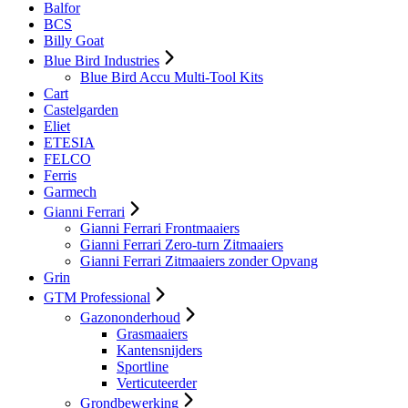
Balfor
BCS
Billy Goat
Blue Bird Industries
Blue Bird Accu Multi-Tool Kits
Cart
Castelgarden
Eliet
ETESIA
FELCO
Ferris
Garmech
Gianni Ferrari
Gianni Ferrari Frontmaaiers
Gianni Ferrari Zero-turn Zitmaaiers
Gianni Ferrari Zitmaaiers zonder Opvang
Grin
GTM Professional
Gazononderhoud
Grasmaaiers
Kantensnijders
Sportline
Verticuteerder
Grondbewerking