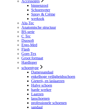
Accessoires
binnenzool
Schoenveter
Spray & Crème
werksok
Alu-Tec
Anatomische structuur
BS-serie
C Tec
Duosoft
Ergo-Med
Flash
Gore-Tex
Groot formaat
Hardloper
schoentype
Damessandaal
enkelhoge veiligheidsschoen
Gieterij- en laslaarzen
Halve schoen
harde werker
Laarzen
lasschoenen
professionele schoenen
sandaal