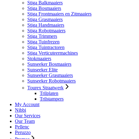
Stiga Balkmaaiers
Stiga Bosmaaiers
Stiga Frontmaaiers en Zitmaaiers
Stiga Grasmaaiers
Stiga Handmaaiers
Stiga Robotmaaiers
Stiga Trimmers
Stiga Tuinfrezen
Stiga Tuintractoren
Stiga Verticuteermachines
Stokmaaiers
Sunseeker Bosmaaiers
Sunseeker Elite
Sunseeker Grasmaaiers
Sunseeker Robotmaaiers
Tourex Straatwerk
Trilplaten
Trilstampers
My Account
Nibbi
Our Services
Our Team
Pellenc
Peruzzo