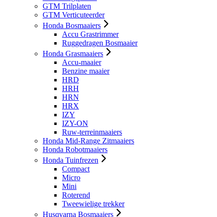
GTM Trilplaten
GTM Verticuteerder
Honda Bosmaaiers
Accu Grastrimmer
Ruggedragen Bosmaaier
Honda Grasmaaiers
Accu-maaier
Benzine maaier
HRD
HRH
HRN
HRX
IZY
IZY-ON
Ruw-terreinmaaiers
Honda Mid-Range Zitmaaiers
Honda Robotmaaiers
Honda Tuinfrezen
Compact
Micro
Mini
Roterend
Tweewielige trekker
Husqvarna Bosmaaiers