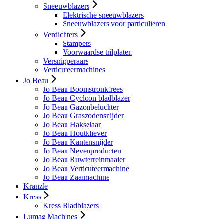
Sneeuwblazers
Elektrische sneeuwblazers
Sneeuwblazers voor particulieren
Verdichters
Stampers
Voorwaardse trilplaten
Versnipperaars
Verticuteermachines
Jo Beau
Jo Beau Boomstronkfrees
Jo Beau Cycloon bladblazer
Jo Beau Gazonbeluchter
Jo Beau Graszodensnijder
Jo Beau Hakselaar
Jo Beau Houtkliever
Jo Beau Kantensnijder
Jo Beau Nevenproducten
Jo Beau Ruwterreinmaaier
Jo Beau Verticuteermachine
Jo Beau Zaaimachine
Kranzle
Kress
Kress Bladblazers
Lumag Machines