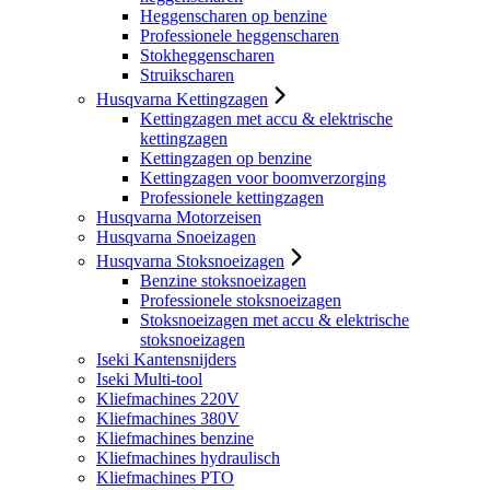
Heggenscharen op benzine
Professionele heggenscharen
Stokheggenscharen
Struikscharen
Husqvarna Kettingzagen
Kettingzagen met accu & elektrische
kettingzagen
Kettingzagen op benzine
Kettingzagen voor boomverzorging
Professionele kettingzagen
Husqvarna Motorzeisen
Husqvarna Snoeizagen
Husqvarna Stoksnoeizagen
Benzine stoksnoeizagen
Professionele stoksnoeizagen
Stoksnoeizagen met accu & elektrische
stoksnoeizagen
Iseki Kantensnijders
Iseki Multi-tool
Kliefmachines 220V
Kliefmachines 380V
Kliefmachines benzine
Kliefmachines hydraulisch
Kliefmachines PTO