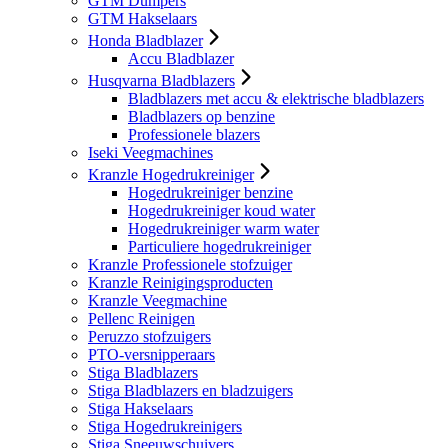
GTM Dumpers
GTM Hakselaars
Honda Bladblazer
Accu Bladblazer
Husqvarna Bladblazers
Bladblazers met accu & elektrische bladblazers
Bladblazers op benzine
Professionele blazers
Iseki Veegmachines
Kranzle Hogedrukreiniger
Hogedrukreiniger benzine
Hogedrukreiniger koud water
Hogedrukreiniger warm water
Particuliere hogedrukreiniger
Kranzle Professionele stofzuiger
Kranzle Reinigingsproducten
Kranzle Veegmachine
Pellenc Reinigen
Peruzzo stofzuigers
PTO-versnipperaars
Stiga Bladblazers
Stiga Bladblazers en bladzuigers
Stiga Hakselaars
Stiga Hogedrukreinigers
Stiga Sneeuwschuivers