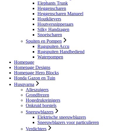
Elephants Trunk
Heggenscharen
Heggenscharen Manueel
Houtklievers
Houtversnipperaars
Silky Handzagen
Snoeischaren
Spuiten en Pompen
Rugspuiten Accu
Rugspuiten Handbediend
Waterpompen
Homepage
Homepage Designs
Homepage Hero Blocks
Honda Gazon en Tuin
Husqvarna
Alleszuigers
Grondfrezen
Hogedrukreinigers
Onkruid borstels
Sneeuwblazers
Elektrische sneeuwblazers
Sneeuwblazers voor particulieren
Verdichters