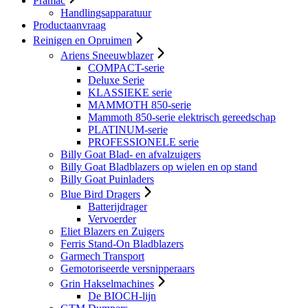
Pramac
Handlingsapparatuur
Productaanvraag
Reinigen en Opruimen
Ariens Sneeuwblazer
COMPACT-serie
Deluxe Serie
KLASSIEKE serie
MAMMOTH 850-serie
Mammoth 850-serie elektrisch gereedschap
PLATINUM-serie
PROFESSIONELE serie
Billy Goat Blad- en afvalzuigers
Billy Goat Bladblazers op wielen en op stand
Billy Goat Puinladers
Blue Bird Dragers
Batterijdrager
Vervoerder
Eliet Blazers en Zuigers
Ferris Stand-On Bladblazers
Garmech Transport
Gemotoriseerde versnipperaars
Grin Hakselmachines
De BIOCH-lijn