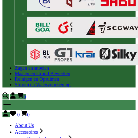
Zagen en snoeien
Maaien en Grond Bewerken
Reinigen en Opruimen
Stroom en Watervoorziening
0
0
0
About Us
Accessoires