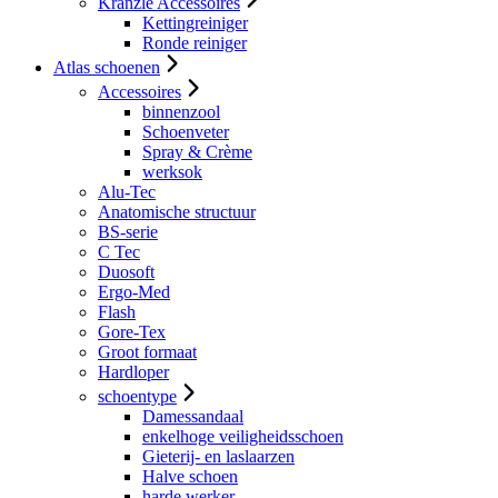
Kranzle Accessoires
Kettingreiniger
Ronde reiniger
Atlas schoenen
Accessoires
binnenzool
Schoenveter
Spray & Crème
werksok
Alu-Tec
Anatomische structuur
BS-serie
C Tec
Duosoft
Ergo-Med
Flash
Gore-Tex
Groot formaat
Hardloper
schoentype
Damessandaal
enkelhoge veiligheidsschoen
Gieterij- en laslaarzen
Halve schoen
harde werker