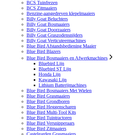
BCS Tuinfrezen
BCS Zitmaaiers
Benzine-aangedreven klepelmaaiers
Billy Goat Beluchters
Billy Goat Bosmaaiers
Billy Goat Doorzaaiers
Billy Goat Graszodensnijders
Billy Goat Verticuteermachines
Blue Bird Afstandsbediening Maaier
Blue Bird Blazers
Blue Bird Bosmaaiers en Afwerkmachines
Bluebird Lijn
Bluebird ST Lijn
Honda Lijn
Kawasaki Lijn
Lithium Batterijmachines
Blue Bird Bosmaaiers Met Wielen
Blue Bird Grasmaaiers
Blue Bird Grondboren
Blue Bird Heggenscharen
Blue Bird Multi-Tool Kits
Blue Bird Tuintractoren
Blue Bird Versnipperaars
Blue Bird Zitmaaiers
Castelgarden Grasmaaiers