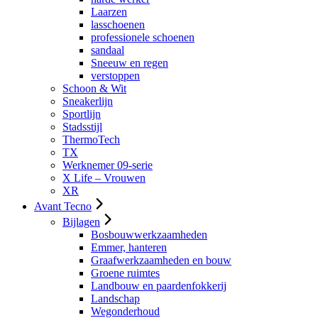
Laarzen
lasschoenen
professionele schoenen
sandaal
Sneeuw en regen
verstoppen
Schoon & Wit
Sneakerlijn
Sportlijn
Stadsstijl
ThermoTech
TX
Werknemer 09-serie
X Life – Vrouwen
XR
Avant Tecno
Bijlagen
Bosbouwwerkzaamheden
Emmer, hanteren
Graafwerkzaamheden en bouw
Groene ruimtes
Landbouw en paardenfokkerij
Landschap
Wegonderhoud