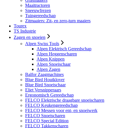
Grasmaaiers
Maaitractoren
Sneeuwfrezen
Tuingereedschap
Zitmaaiers: Zit- en zero-turn maaiers
Tourex
TS Industrie
Zagen en snoeien
Alpen Swiss Tools
Alpen Elektrisch Gereedschap
Alpen Heggenscharen
Alpen Knippen
Alpen Snoeischaar
Alpen Zagen
Balfor Zaagmachines
Blue Bird Houtklover
Blue Bird Snoeischaar
Eliet Versnipperaars
Ergonomisch Gereedschap
FELCO Elektrische draagbare snoeischaren
FELCO Keukengereedschap
FELCO Messen voor ent- en snoeiwerk
FELCO Snoeischaren
FELCO Special Edition
FELCO Takkenscharen