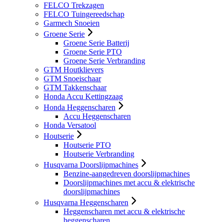
FELCO Trekzagen
FELCO Tuingereedschap
Garmech Snoeien
Groene Serie
Groene Serie Batterij
Groene Serie PTO
Groene Serie Verbranding
GTM Houtklievers
GTM Snoeischaar
GTM Takkenschaar
Honda Accu Kettingzaag
Honda Heggenscharen
Accu Heggenscharen
Honda Versatool
Houtserie
Houtserie PTO
Houtserie Verbranding
Husqvarna Doorslijpmachines
Benzine-aangedreven doorslijpmachines
Doorslijpmachines met accu & elektrische
doorslijpmachines
Husqvarna Heggenscharen
Heggenscharen met accu & elektrische
heggenscharen