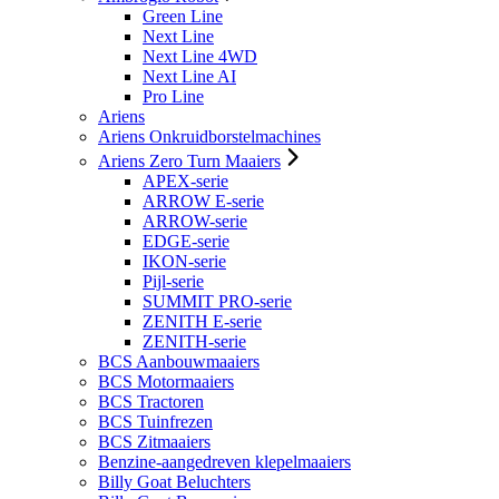
Green Line
Next Line
Next Line 4WD
Next Line AI
Pro Line
Ariens
Ariens Onkruidborstelmachines
Ariens Zero Turn Maaiers
APEX-serie
ARROW E-serie
ARROW-serie
EDGE-serie
IKON-serie
Pijl-serie
SUMMIT PRO-serie
ZENITH E-serie
ZENITH-serie
BCS Aanbouwmaaiers
BCS Motormaaiers
BCS Tractoren
BCS Tuinfrezen
BCS Zitmaaiers
Benzine-aangedreven klepelmaaiers
Billy Goat Beluchters