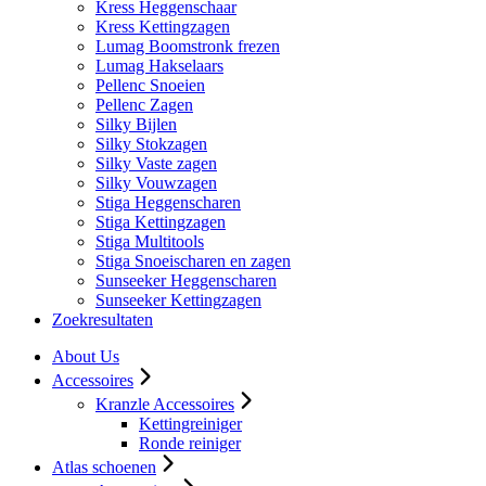
Kress Heggenschaar
Kress Kettingzagen
Lumag Boomstronk frezen
Lumag Hakselaars
Pellenc Snoeien
Pellenc Zagen
Silky Bijlen
Silky Stokzagen
Silky Vaste zagen
Silky Vouwzagen
Stiga Heggenscharen
Stiga Kettingzagen
Stiga Multitools
Stiga Snoeischaren en zagen
Sunseeker Heggenscharen
Sunseeker Kettingzagen
Zoekresultaten
About Us
Accessoires
Kranzle Accessoires
Kettingreiniger
Ronde reiniger
Atlas schoenen