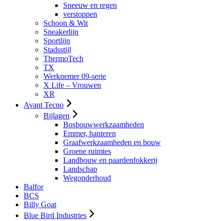
Sneeuw en regen
verstoppen
Schoon & Wit
Sneakerlijn
Sportlijn
Stadsstijl
ThermoTech
TX
Werknemer 09-serie
X Life – Vrouwen
XR
Avant Tecno
Bijlagen
Bosbouwwerkzaamheden
Emmer, hanteren
Graafwerkzaamheden en bouw
Groene ruimtes
Landbouw en paardenfokkerij
Landschap
Wegonderhoud
Balfor
BCS
Billy Goat
Blue Bird Industries