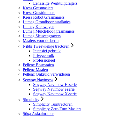
Eénassige Werktuigdragers
Kress Grasmaaiers
Kress Grastrimmers
Kress Robot Grasmaaiers
Lumag Grondboorinstallaties
Lumag Kiepwagen
Lumag Mulch/hooggrasmaaiers
Lumag Sleuvengravers
Maaiers voor de berm
Nibbi Tweewielige tractoren
Intensief gebruik
Privégebruik
Professioneel
Pellenc Bosmaaien
Pellenc Maaien
Pellenc Onkruid verwijderen
Segway Navimow
Segway Navimow H-serie
Segway Navimow i-serie
Segway Navimow X-serie
Simplicity
Simplicity Tuintractoren
Simplicity Zero Turn Maaiers
Stiga Axiaalmaaier