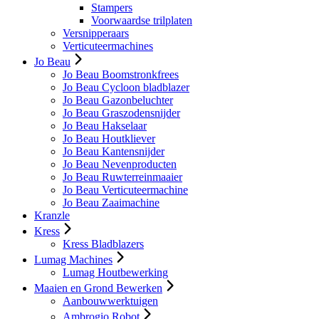
Stampers
Voorwaardse trilplaten
Versnipperaars
Verticuteermachines
Jo Beau
Jo Beau Boomstronkfrees
Jo Beau Cycloon bladblazer
Jo Beau Gazonbeluchter
Jo Beau Graszodensnijder
Jo Beau Hakselaar
Jo Beau Houtkliever
Jo Beau Kantensnijder
Jo Beau Nevenproducten
Jo Beau Ruwterreinmaaier
Jo Beau Verticuteermachine
Jo Beau Zaaimachine
Kranzle
Kress
Kress Bladblazers
Lumag Machines
Lumag Houtbewerking
Maaien en Grond Bewerken
Aanbouwwerktuigen
Ambrogio Robot