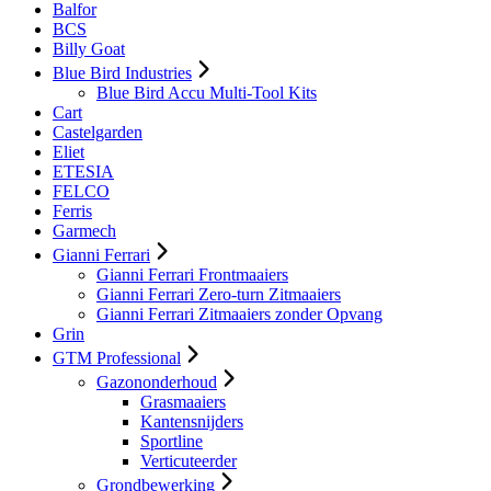
Balfor
BCS
Billy Goat
Blue Bird Industries
Blue Bird Accu Multi-Tool Kits
Cart
Castelgarden
Eliet
ETESIA
FELCO
Ferris
Garmech
Gianni Ferrari
Gianni Ferrari Frontmaaiers
Gianni Ferrari Zero-turn Zitmaaiers
Gianni Ferrari Zitmaaiers zonder Opvang
Grin
GTM Professional
Gazononderhoud
Grasmaaiers
Kantensnijders
Sportline
Verticuteerder
Grondbewerking