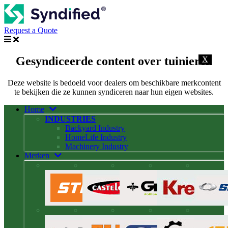
Request a Quote
Gesyndiceerde content over tuinieren
X
Deze website is bedoeld voor dealers om beschikbare merkcontent
te bekijken die ze kunnen syndiceren naar hun eigen websites.
Home
INDUSTRIES
Backyard Industry
HomeLife Industry
Machinery Industry
Merken