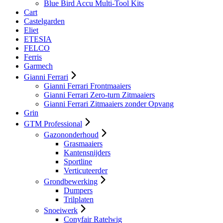
Blue Bird Accu Multi-Tool Kits
Cart
Castelgarden
Eliet
ETESIA
FELCO
Ferris
Garmech
Gianni Ferrari
Gianni Ferrari Frontmaaiers
Gianni Ferrari Zero-turn Zitmaaiers
Gianni Ferrari Zitmaaiers zonder Opvang
Grin
GTM Professional
Gazononderhoud
Grasmaaiers
Kantensnijders
Sportline
Verticuteerder
Grondbewerking
Dumpers
Trilplaten
Snoeiwerk
Conyfair Ratelwig