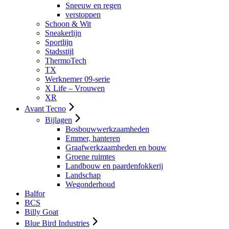
Sneeuw en regen
verstoppen
Schoon & Wit
Sneakerlijn
Sportlijn
Stadsstijl
ThermoTech
TX
Werknemer 09-serie
X Life – Vrouwen
XR
Avant Tecno
Bijlagen
Bosbouwwerkzaamheden
Emmer, hanteren
Graafwerkzaamheden en bouw
Groene ruimtes
Landbouw en paardenfokkerij
Landschap
Wegonderhoud
Balfor
BCS
Billy Goat
Blue Bird Industries