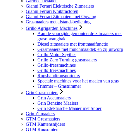
Garmech Maaien
Gianni Ferrari Elektrische Zitmaaiers
Gianni Ferrari Kniktractoren
Gianni Ferrari Zitmaaiers met Opvang
Grasmaaiers met afstandsbediening
Grillo Agrigarden Machines
Aan de voorzijde gemonteerde zitmaaiers met
grasopvangbak
Diesel zitmaaiers met frontmaaifunctie
Grasmaaiers met mulchmaaidek en zij-uitworp
Grillo Motor Scythes
Grillo Zero Turning grasmaaiers
Grillo-freesmachines
Grillo-freesmachines
Rupsbandtransporteurs
Speciale machines voor het maaien van gras
Trimmer – Grastrimmer
Grin Grasmaaiers
Grin Accumaaiers
Grin Benzine Maaiers
Grin Elektrische Maaier met Snoer
Grin Zitmaaiers
GTM Grasmaaiers
GTM Kantensnijders
GTM Rugspuiten