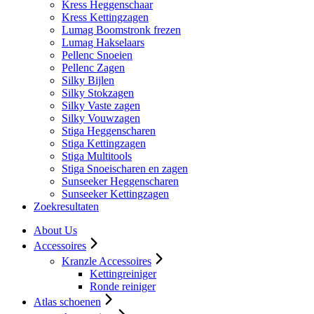
Kress Heggenschaar
Kress Kettingzagen
Lumag Boomstronk frezen
Lumag Hakselaars
Pellenc Snoeien
Pellenc Zagen
Silky Bijlen
Silky Stokzagen
Silky Vaste zagen
Silky Vouwzagen
Stiga Heggenscharen
Stiga Kettingzagen
Stiga Multitools
Stiga Snoeischaren en zagen
Sunseeker Heggenscharen
Sunseeker Kettingzagen
Zoekresultaten
About Us
Accessoires
Kranzle Accessoires
Kettingreiniger
Ronde reiniger
Atlas schoenen