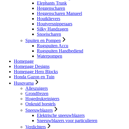
Elephants Trunk
Heggenscharen
Heggenscharen Manueel
Houtklievers
Houtversnipperaars
Silky Handzagen
Snoeischaren
Spuiten en Pompen
Rugspuiten Accu
Rugspuiten Handbediend
Waterpompen
Homepage
Homepage Designs
Homepage Hero Blocks
Honda Gazon en Tuin
Husqvarna
Alleszuigers
Grondfrezen
Hogedrukreinigers
Onkruid borstels
Sneeuwblazers
Elektrische sneeuwblazers
Sneeuwblazers voor particulieren
Verdichters