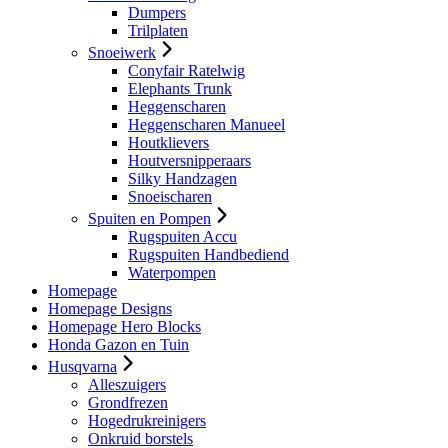
Dumpers
Trilplaten
Snoeiwerk
Conyfair Ratelwig
Elephants Trunk
Heggenscharen
Heggenscharen Manueel
Houtklievers
Houtversnipperaars
Silky Handzagen
Snoeischaren
Spuiten en Pompen
Rugspuiten Accu
Rugspuiten Handbediend
Waterpompen
Homepage
Homepage Designs
Homepage Hero Blocks
Honda Gazon en Tuin
Husqvarna
Alleszuigers
Grondfrezen
Hogedrukreinigers
Onkruid borstels