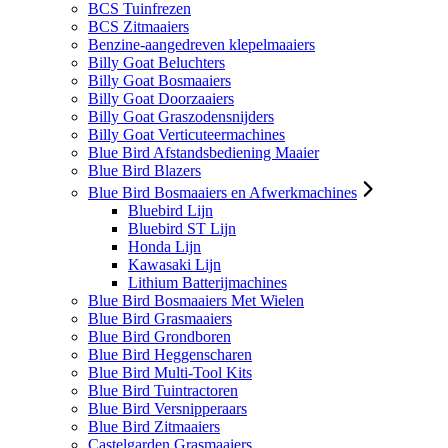
BCS Tuinfrezen
BCS Zitmaaiers
Benzine-aangedreven klepelmaaiers
Billy Goat Beluchters
Billy Goat Bosmaaiers
Billy Goat Doorzaaiers
Billy Goat Graszodensnijders
Billy Goat Verticuteermachines
Blue Bird Afstandsbediening Maaier
Blue Bird Blazers
Blue Bird Bosmaaiers en Afwerkmachines
Bluebird Lijn
Bluebird ST Lijn
Honda Lijn
Kawasaki Lijn
Lithium Batterijmachines
Blue Bird Bosmaaiers Met Wielen
Blue Bird Grasmaaiers
Blue Bird Grondboren
Blue Bird Heggenscharen
Blue Bird Multi-Tool Kits
Blue Bird Tuintractoren
Blue Bird Versnipperaars
Blue Bird Zitmaaiers
Castelgarden Grasmaaiers