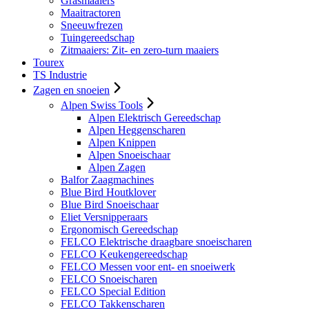
Grasmaaiers
Maaitractoren
Sneeuwfrezen
Tuingereedschap
Zitmaaiers: Zit- en zero-turn maaiers
Tourex
TS Industrie
Zagen en snoeien
Alpen Swiss Tools
Alpen Elektrisch Gereedschap
Alpen Heggenscharen
Alpen Knippen
Alpen Snoeischaar
Alpen Zagen
Balfor Zaagmachines
Blue Bird Houtklover
Blue Bird Snoeischaar
Eliet Versnipperaars
Ergonomisch Gereedschap
FELCO Elektrische draagbare snoeischaren
FELCO Keukengereedschap
FELCO Messen voor ent- en snoeiwerk
FELCO Snoeischaren
FELCO Special Edition
FELCO Takkenscharen