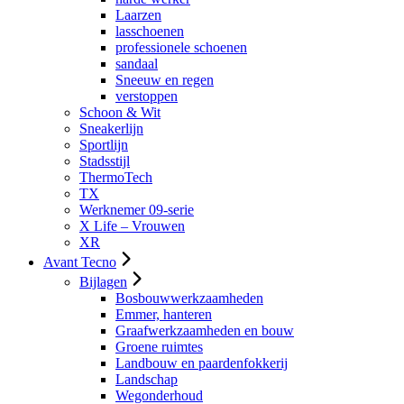
Laarzen
lasschoenen
professionele schoenen
sandaal
Sneeuw en regen
verstoppen
Schoon & Wit
Sneakerlijn
Sportlijn
Stadsstijl
ThermoTech
TX
Werknemer 09-serie
X Life – Vrouwen
XR
Avant Tecno
Bijlagen
Bosbouwwerkzaamheden
Emmer, hanteren
Graafwerkzaamheden en bouw
Groene ruimtes
Landbouw en paardenfokkerij
Landschap
Wegonderhoud