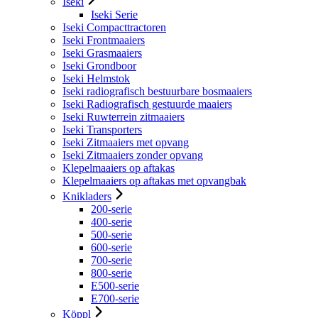
Iseki
Iseki Serie
Iseki Compacttractoren
Iseki Frontmaaiers
Iseki Grasmaaiers
Iseki Grondboor
Iseki Helmstok
Iseki radiografisch bestuurbare bosmaaiers
Iseki Radiografisch gestuurde maaiers
Iseki Ruwterrein zitmaaiers
Iseki Transporters
Iseki Zitmaaiers met opvang
Iseki Zitmaaiers zonder opvang
Klepelmaaiers op aftakas
Klepelmaaiers op aftakas met opvangbak
Knikladers
200-serie
400-serie
500-serie
600-serie
700-serie
800-serie
E500-serie
E700-serie
Köppl