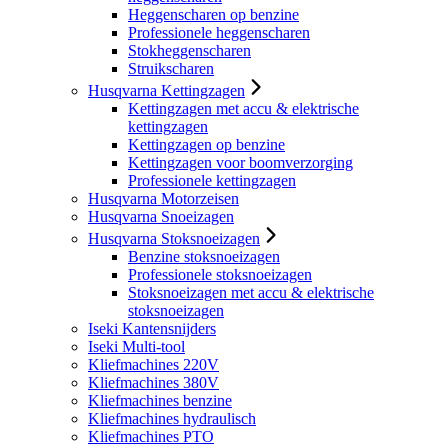
Heggenscharen op benzine
Professionele heggenscharen
Stokheggenscharen
Struikscharen
Husqvarna Kettingzagen
Kettingzagen met accu & elektrische
kettingzagen
Kettingzagen op benzine
Kettingzagen voor boomverzorging
Professionele kettingzagen
Husqvarna Motorzeisen
Husqvarna Snoeizagen
Husqvarna Stoksnoeizagen
Benzine stoksnoeizagen
Professionele stoksnoeizagen
Stoksnoeizagen met accu & elektrische
stoksnoeizagen
Iseki Kantensnijders
Iseki Multi-tool
Kliefmachines 220V
Kliefmachines 380V
Kliefmachines benzine
Kliefmachines hydraulisch
Kliefmachines PTO