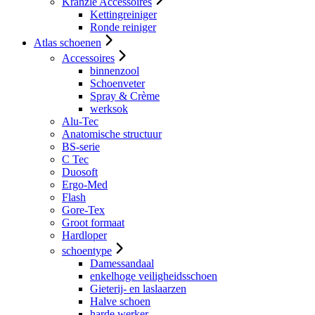
Kranzle Accessoires
Kettingreiniger
Ronde reiniger
Atlas schoenen
Accessoires
binnenzool
Schoenveter
Spray & Crème
werksok
Alu-Tec
Anatomische structuur
BS-serie
C Tec
Duosoft
Ergo-Med
Flash
Gore-Tex
Groot formaat
Hardloper
schoentype
Damessandaal
enkelhoge veiligheidsschoen
Gieterij- en laslaarzen
Halve schoen
harde werker