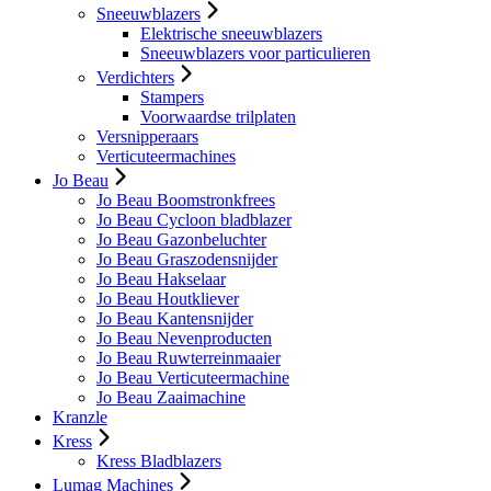
Sneeuwblazers
Elektrische sneeuwblazers
Sneeuwblazers voor particulieren
Verdichters
Stampers
Voorwaardse trilplaten
Versnipperaars
Verticuteermachines
Jo Beau
Jo Beau Boomstronkfrees
Jo Beau Cycloon bladblazer
Jo Beau Gazonbeluchter
Jo Beau Graszodensnijder
Jo Beau Hakselaar
Jo Beau Houtkliever
Jo Beau Kantensnijder
Jo Beau Nevenproducten
Jo Beau Ruwterreinmaaier
Jo Beau Verticuteermachine
Jo Beau Zaaimachine
Kranzle
Kress
Kress Bladblazers
Lumag Machines