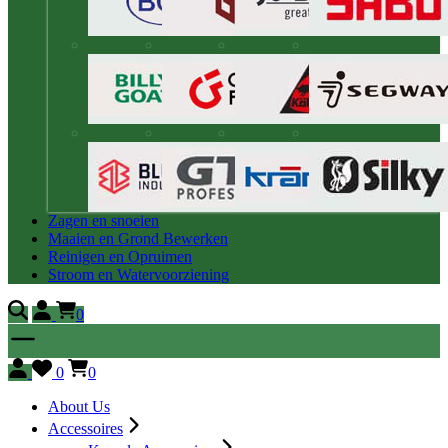
Zagen en snoeien
Maaien en Grond Bewerken
Reinigen en Opruimen
Stroom en Watervoorziening
0
0
0
About Us
Accessoires