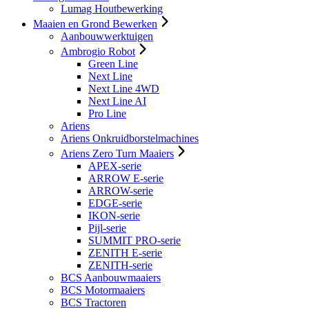
Lumag Houtbewerking
Maaien en Grond Bewerken
Aanbouwwerktuigen
Ambrogio Robot
Green Line
Next Line
Next Line 4WD
Next Line AI
Pro Line
Ariens
Ariens Onkruidborstelmachines
Ariens Zero Turn Maaiers
APEX-serie
ARROW E-serie
ARROW-serie
EDGE-serie
IKON-serie
Pijl-serie
SUMMIT PRO-serie
ZENITH E-serie
ZENITH-serie
BCS Aanbouwmaaiers
BCS Motormaaiers
BCS Tractoren