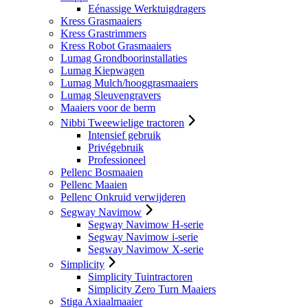
Eénassige Werktuigdragers
Kress Grasmaaiers
Kress Grastrimmers
Kress Robot Grasmaaiers
Lumag Grondboorinstallaties
Lumag Kiepwagen
Lumag Mulch/hooggrasmaaiers
Lumag Sleuvengravers
Maaiers voor de berm
Nibbi Tweewielige tractoren
Intensief gebruik
Privégebruik
Professioneel
Pellenc Bosmaaien
Pellenc Maaien
Pellenc Onkruid verwijderen
Segway Navimow
Segway Navimow H-serie
Segway Navimow i-serie
Segway Navimow X-serie
Simplicity
Simplicity Tuintractoren
Simplicity Zero Turn Maaiers
Stiga Axiaalmaaier