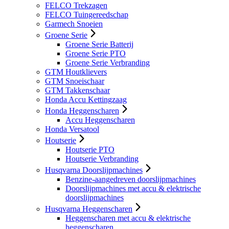
FELCO Trekzagen
FELCO Tuingereedschap
Garmech Snoeien
Groene Serie
Groene Serie Batterij
Groene Serie PTO
Groene Serie Verbranding
GTM Houtklievers
GTM Snoeischaar
GTM Takkenschaar
Honda Accu Kettingzaag
Honda Heggenscharen
Accu Heggenscharen
Honda Versatool
Houtserie
Houtserie PTO
Houtserie Verbranding
Husqvarna Doorslijpmachines
Benzine-aangedreven doorslijpmachines
Doorslijpmachines met accu & elektrische
doorslijpmachines
Husqvarna Heggenscharen
Heggenscharen met accu & elektrische
heggenscharen