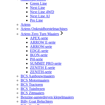
Green Line
Next Line
Next Line 4WD
Next Line AI
Pro Line
Ariens
Ariens Onkruidborstelmachines
Ariens Zero Turn Maaiers
APEX-serie
ARROW E-serie
ARROW-serie
EDGE-serie
IKON-serie
Pijl-serie
SUMMIT PRO-serie
ZENITH E-serie
ZENITH-serie
BCS Aanbouwmaaiers
BCS Motormaaiers
BCS Tractoren
BCS Tuinfrezen
BCS Zitmaaiers
Benzine-aangedreven klepelmaaiers
Billy Goat Beluchters