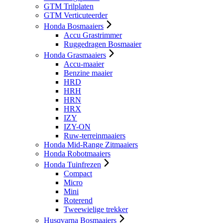
GTM Trilplaten
GTM Verticuteerder
Honda Bosmaaiers
Accu Grastrimmer
Ruggedragen Bosmaaier
Honda Grasmaaiers
Accu-maaier
Benzine maaier
HRD
HRH
HRN
HRX
IZY
IZY-ON
Ruw-terreinmaaiers
Honda Mid-Range Zitmaaiers
Honda Robotmaaiers
Honda Tuinfrezen
Compact
Micro
Mini
Roterend
Tweewielige trekker
Husqvarna Bosmaaiers