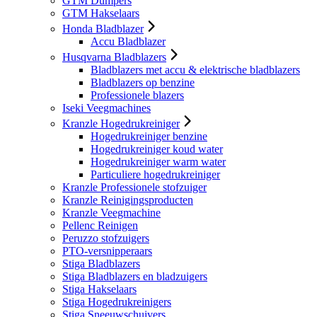
GTM Dumpers
GTM Hakselaars
Honda Bladblazer
Accu Bladblazer
Husqvarna Bladblazers
Bladblazers met accu & elektrische bladblazers
Bladblazers op benzine
Professionele blazers
Iseki Veegmachines
Kranzle Hogedrukreiniger
Hogedrukreiniger benzine
Hogedrukreiniger koud water
Hogedrukreiniger warm water
Particuliere hogedrukreiniger
Kranzle Professionele stofzuiger
Kranzle Reinigingsproducten
Kranzle Veegmachine
Pellenc Reinigen
Peruzzo stofzuigers
PTO-versnipperaars
Stiga Bladblazers
Stiga Bladblazers en bladzuigers
Stiga Hakselaars
Stiga Hogedrukreinigers
Stiga Sneeuwschuivers