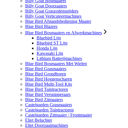
Billy Goat Bosmaaiers
Billy Goat Doorzaaiers
Billy Goat Graszodensnijders
Billy Goat Verticuteermachines
Blue Bird Afstandsbediening Maaier
Blue Bird Blazers
Blue Bird Bosmaaiers en Afwerkmachines
Bluebird Lijn
Bluebird ST Lijn
Honda Lijn
Kawasaki Lijn
Lithium Batterijmachines
Blue Bird Bosmaaiers Met Wielen
Blue Bird Grasmaaiers
Blue Bird Grondboren
Blue Bird Heggenscharen
Blue Bird Multi-Tool Kits
Blue Bird Tuintractoren
Blue Bird Versnipperaars
Blue Bird Zitmaaiers
Castelgarden Grasmaaiers
Castelgarden Tuintractoren
Castelgarden Zitmaaier / Frontmaaier
Eliet Beluchter
Eliet Doorzaaimachines