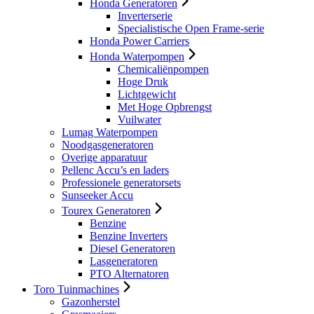
Honda Generatoren
Inverterserie
Specialistische Open Frame-serie
Honda Power Carriers
Honda Waterpompen
Chemicaliënpompen
Hoge Druk
Lichtgewicht
Met Hoge Opbrengst
Vuilwater
Lumag Waterpompen
Noodgasgeneratoren
Overige apparatuur
Pellenc Accu’s en laders
Professionele generatorsets
Sunseeker Accu
Tourex Generatoren
Benzine
Benzine Inverters
Diesel Generatoren
Lasgeneratoren
PTO Alternatoren
Toro Tuinmachines
Gazonherstel