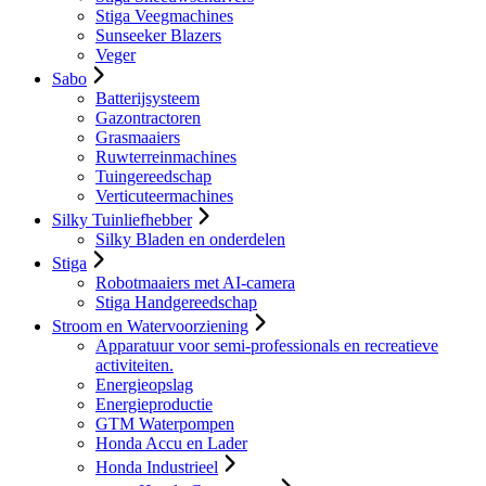
Stiga Veegmachines
Sunseeker Blazers
Veger
Sabo
Batterijsysteem
Gazontractoren
Grasmaaiers
Ruwterreinmachines
Tuingereedschap
Verticuteermachines
Silky Tuinliefhebber
Silky Bladen en onderdelen
Stiga
Robotmaaiers met AI-camera
Stiga Handgereedschap
Stroom en Watervoorziening
Apparatuur voor semi-professionals en recreatieve
activiteiten.
Energieopslag
Energieproductie
GTM Waterpompen
Honda Accu en Lader
Honda Industrieel