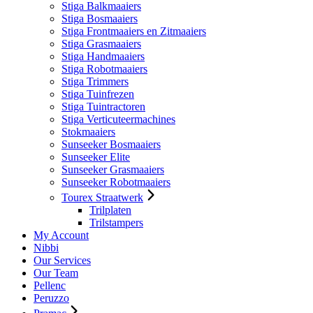
Stiga Balkmaaiers
Stiga Bosmaaiers
Stiga Frontmaaiers en Zitmaaiers
Stiga Grasmaaiers
Stiga Handmaaiers
Stiga Robotmaaiers
Stiga Trimmers
Stiga Tuinfrezen
Stiga Tuintractoren
Stiga Verticuteermachines
Stokmaaiers
Sunseeker Bosmaaiers
Sunseeker Elite
Sunseeker Grasmaaiers
Sunseeker Robotmaaiers
Tourex Straatwerk
Trilplaten
Trilstampers
My Account
Nibbi
Our Services
Our Team
Pellenc
Peruzzo