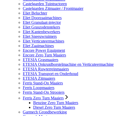
Castelgarden Tuintractoren
Castelgarden Zitmaaier / Frontmaaier
Eliet Beluchter
Eliet Doorzaaimachines
Eliet Granulaat-injector
Eliet Graszodenstekers
Eliet Kantenbewerkers
Eliet Sneeuwruimers
Eliet Verticuteermachines
Eliet Zaaimachines
Encore Power Equipment
Encore Zero Turn Maaiers
ETESIA Grasmaaiers
ETESIA Onkruidborstelmachine en Verticuteermachine
ETESIA Ruwterreinmaaiers
ETESIA Transport en Onderhoud
ETESIA Zitmaaiers
Ferris Stand-On Maaiers
Ferris Loopmaaiers
Ferris Stand-On Strooiers
Ferris Zero Turn Maaiers
Benzine Zero Turn Maaiers
Diesel Zero Turn Maaiers
Garmech Grondbewerking