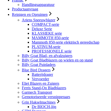
Pramac
Handlingsapparatuur
Productaanvraag
Reinigen en Opruimen
Ariens Sneeuwblazer
COMPACT-serie
Deluxe Serie
KLASSIEKE serie
MAMMOTH 850-serie
Mammoth 850-serie elektrisch gereedschap
PLATINUM-serie
PROFESSIONELE serie
Billy Goat Blad- en afvalzuigers
Billy Goat Bladblazers op wielen en op stand
Billy Goat Puinladers
Blue Bird Dragers
Batterijdrager
Vervoerder
Eliet Blazers en Zuigers
Ferris Stand-On Bladblazers
Garmech Transport
Gemotoriseerde versnipperaars
Grin Hakselmachines
De BIOCH-lijn