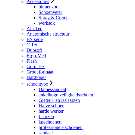
Accessoires
binnenzool
Schoenveter
Spray & Crème
werksok
Alu-Tec
Anatomische structuur
BS-serie
C Tec
Duosoft
Ergo-Med
Flash
Gore-Tex
Groot formaat
Hardloper
schoentype
Damessandaal
enkelhoge veiligheidsschoen
Gieterij- en laslaarzen
Halve schoen
harde werker
Laarzen
lasschoenen
professionele schoenen
sandaal