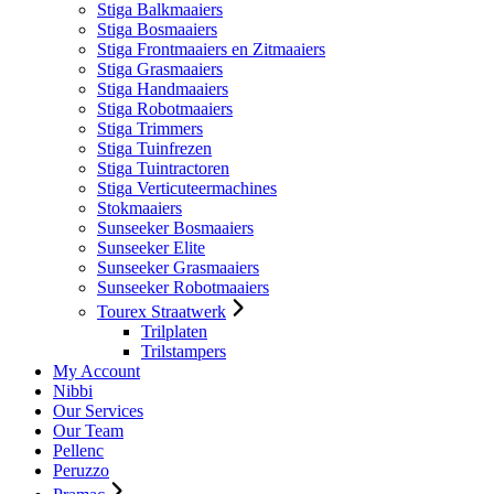
Stiga Balkmaaiers
Stiga Bosmaaiers
Stiga Frontmaaiers en Zitmaaiers
Stiga Grasmaaiers
Stiga Handmaaiers
Stiga Robotmaaiers
Stiga Trimmers
Stiga Tuinfrezen
Stiga Tuintractoren
Stiga Verticuteermachines
Stokmaaiers
Sunseeker Bosmaaiers
Sunseeker Elite
Sunseeker Grasmaaiers
Sunseeker Robotmaaiers
Tourex Straatwerk
Trilplaten
Trilstampers
My Account
Nibbi
Our Services
Our Team
Pellenc
Peruzzo