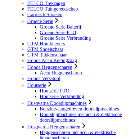
FELCO Trekzagen
FELCO Tuingereedschap
Garmech Snoeien
Groene Serie
Groene Serie Batterij
Groene Serie PTO
Groene Serie Verbranding
GTM Houtklievers
GTM Snoeischaar
GTM Takkenschaar
Honda Accu Kettingzaag
Honda Heggenscharen
Accu Heggenscharen
Honda Versatool
Houtserie
Houtserie PTO
Houtserie Verbranding
Husqvarna Doorslijpmachines
Benzine-aangedreven doorslijpmachines
Doorslijpmachines met accu & elektrische
doorslijpmachines
Husqvarna Heggenscharen
Heggenscharen met accu & elektrische
heggenscharen