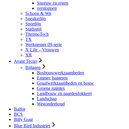
Sneeuw en regen
verstoppen
Schoon & Wit
Sneakerlijn
Sportlijn
Stadsstijl
ThermoTech
TX
Werknemer 09-serie
X Life – Vrouwen
XR
Avant Tecno
Bijlagen
Bosbouwwerkzaamheden
Emmer, hanteren
Graafwerkzaamheden en bouw
Groene ruimtes
Landbouw en paardenfokkerij
Landschap
Wegonderhoud
Balfor
BCS
Billy Goat
Blue Bird Industries