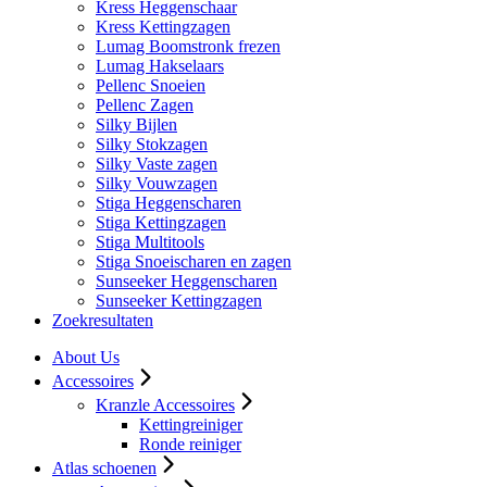
Kress Heggenschaar
Kress Kettingzagen
Lumag Boomstronk frezen
Lumag Hakselaars
Pellenc Snoeien
Pellenc Zagen
Silky Bijlen
Silky Stokzagen
Silky Vaste zagen
Silky Vouwzagen
Stiga Heggenscharen
Stiga Kettingzagen
Stiga Multitools
Stiga Snoeischaren en zagen
Sunseeker Heggenscharen
Sunseeker Kettingzagen
Zoekresultaten
About Us
Accessoires
Kranzle Accessoires
Kettingreiniger
Ronde reiniger
Atlas schoenen