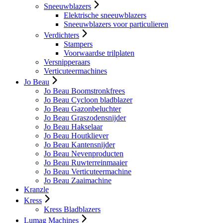
Sneeuwblazers
Elektrische sneeuwblazers
Sneeuwblazers voor particulieren
Verdichters
Stampers
Voorwaardse trilplaten
Versnipperaars
Verticuteermachines
Jo Beau
Jo Beau Boomstronkfrees
Jo Beau Cycloon bladblazer
Jo Beau Gazonbeluchter
Jo Beau Graszodensnijder
Jo Beau Hakselaar
Jo Beau Houtkliever
Jo Beau Kantensnijder
Jo Beau Nevenproducten
Jo Beau Ruwterreinmaaier
Jo Beau Verticuteermachine
Jo Beau Zaaimachine
Kranzle
Kress
Kress Bladblazers
Lumag Machines