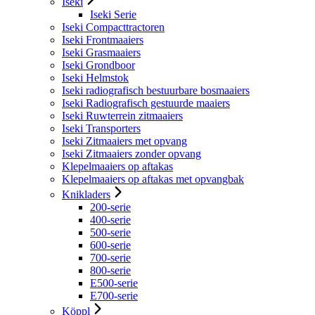
Iseki
Iseki Serie
Iseki Compacttractoren
Iseki Frontmaaiers
Iseki Grasmaaiers
Iseki Grondboor
Iseki Helmstok
Iseki radiografisch bestuurbare bosmaaiers
Iseki Radiografisch gestuurde maaiers
Iseki Ruwterrein zitmaaiers
Iseki Transporters
Iseki Zitmaaiers met opvang
Iseki Zitmaaiers zonder opvang
Klepelmaaiers op aftakas
Klepelmaaiers op aftakas met opvangbak
Knikladers
200-serie
400-serie
500-serie
600-serie
700-serie
800-serie
E500-serie
E700-serie
Köppl