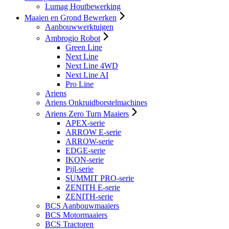
Lumag Houtbewerking
Maaien en Grond Bewerken
Aanbouwwerktuigen
Ambrogio Robot
Green Line
Next Line
Next Line 4WD
Next Line AI
Pro Line
Ariens
Ariens Onkruidborstelmachines
Ariens Zero Turn Maaiers
APEX-serie
ARROW E-serie
ARROW-serie
EDGE-serie
IKON-serie
Pijl-serie
SUMMIT PRO-serie
ZENITH E-serie
ZENITH-serie
BCS Aanbouwmaaiers
BCS Motormaaiers
BCS Tractoren