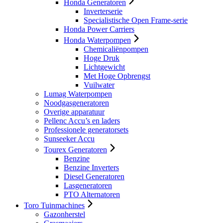
Honda Generatoren
Inverterserie
Specialistische Open Frame-serie
Honda Power Carriers
Honda Waterpompen
Chemicaliënpompen
Hoge Druk
Lichtgewicht
Met Hoge Opbrengst
Vuilwater
Lumag Waterpompen
Noodgasgeneratoren
Overige apparatuur
Pellenc Accu’s en laders
Professionele generatorsets
Sunseeker Accu
Tourex Generatoren
Benzine
Benzine Inverters
Diesel Generatoren
Lasgeneratoren
PTO Alternatoren
Toro Tuinmachines
Gazonherstel