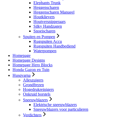
Elephants Trunk
Heggenscharen
Heggenscharen Manueel
Houtklievers
Houtversnipperaars
Silky Handzagen
Snoeischaren
Spuiten en Pompen
Rugspuiten Accu
Rugspuiten Handbediend
Waterpompen
Homepage
Homepage Designs
Homepage Hero Blocks
Honda Gazon en Tuin
Husqvarna
Alleszuigers
Grondfrezen
Hogedrukreinigers
Onkruid borstels
Sneeuwblazers
Elektrische sneeuwblazers
Sneeuwblazers voor particulieren
Verdichters