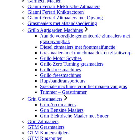
Garmech Maaien
Gianni Ferrari Elektrische Zitmaaiers
Gianni Ferrari Kniktractoren
Gianni Ferrari Zitmaaiers met Opvang
Grasmaaiers met afstandsbediening
Grillo Agrigarden Machines
Aan de voorzijde gemonteerde zitmaaiers met
grasopvangbak
Diesel zitmaaiers met frontmaaifunctie
Grasmaaiers met mulchmaaidek en zij-uitworp
Grillo Motor Scythes
Grillo Zero Turning grasmaaiers
Grillo-freesmachines
Grillo-freesmachines
Rupsbandtransporteurs
Speciale machines voor het maaien van gras
Trimmer – Grastrimmer
Grin Grasmaaiers
Grin Accumaaiers
Grin Benzine Maaiers
Grin Elektrische Maaier met Snoer
Grin Zitmaaiers
GTM Grasmaaiers
GTM Kantensnijders
GTM Rugspuiten