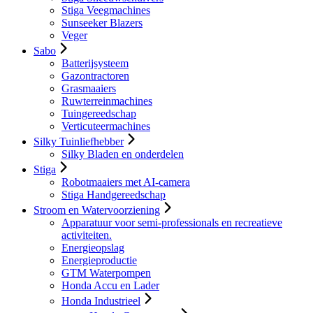
Stiga Veegmachines
Sunseeker Blazers
Veger
Sabo
Batterijsysteem
Gazontractoren
Grasmaaiers
Ruwterreinmachines
Tuingereedschap
Verticuteermachines
Silky Tuinliefhebber
Silky Bladen en onderdelen
Stiga
Robotmaaiers met AI-camera
Stiga Handgereedschap
Stroom en Watervoorziening
Apparatuur voor semi-professionals en recreatieve
activiteiten.
Energieopslag
Energieproductie
GTM Waterpompen
Honda Accu en Lader
Honda Industrieel