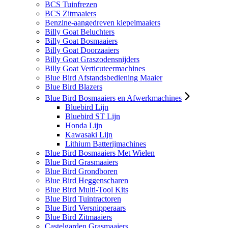
BCS Tuinfrezen
BCS Zitmaaiers
Benzine-aangedreven klepelmaaiers
Billy Goat Beluchters
Billy Goat Bosmaaiers
Billy Goat Doorzaaiers
Billy Goat Graszodensnijders
Billy Goat Verticuteermachines
Blue Bird Afstandsbediening Maaier
Blue Bird Blazers
Blue Bird Bosmaaiers en Afwerkmachines
Bluebird Lijn
Bluebird ST Lijn
Honda Lijn
Kawasaki Lijn
Lithium Batterijmachines
Blue Bird Bosmaaiers Met Wielen
Blue Bird Grasmaaiers
Blue Bird Grondboren
Blue Bird Heggenscharen
Blue Bird Multi-Tool Kits
Blue Bird Tuintractoren
Blue Bird Versnipperaars
Blue Bird Zitmaaiers
Castelgarden Grasmaaiers