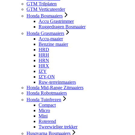
GTM Trilplaten
GTM Verticuteerder
Honda Bosmaaiers
Accu Grastrimmer
Ruggedragen Bosmaaier
Honda Grasmaaiers
Accu-maaier
Benzine maaier
HRD
HRH
HRN
HRX
IZY
IZY-ON
Ruw-terreinmaaiers
Honda Mid-Range Zitmaaiers
Honda Robotmaaiers
Honda Tuinfrezen
Compact
Micro
Mini
Roterend
Tweewielige trekker
Husqvarna Bosmaaiers