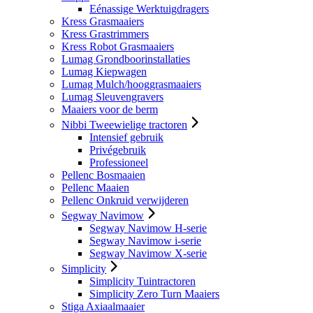
Eénassige Werktuigdragers
Kress Grasmaaiers
Kress Grastrimmers
Kress Robot Grasmaaiers
Lumag Grondboorinstallaties
Lumag Kiepwagen
Lumag Mulch/hooggrasmaaiers
Lumag Sleuvengravers
Maaiers voor de berm
Nibbi Tweewielige tractoren
Intensief gebruik
Privégebruik
Professioneel
Pellenc Bosmaaien
Pellenc Maaien
Pellenc Onkruid verwijderen
Segway Navimow
Segway Navimow H-serie
Segway Navimow i-serie
Segway Navimow X-serie
Simplicity
Simplicity Tuintractoren
Simplicity Zero Turn Maaiers
Stiga Axiaalmaaier