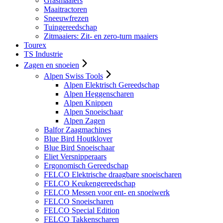
Grasmaaiers
Maaitractoren
Sneeuwfrezen
Tuingereedschap
Zitmaaiers: Zit- en zero-turn maaiers
Tourex
TS Industrie
Zagen en snoeien
Alpen Swiss Tools
Alpen Elektrisch Gereedschap
Alpen Heggenscharen
Alpen Knippen
Alpen Snoeischaar
Alpen Zagen
Balfor Zaagmachines
Blue Bird Houtklover
Blue Bird Snoeischaar
Eliet Versnipperaars
Ergonomisch Gereedschap
FELCO Elektrische draagbare snoeischaren
FELCO Keukengereedschap
FELCO Messen voor ent- en snoeiwerk
FELCO Snoeischaren
FELCO Special Edition
FELCO Takkenscharen