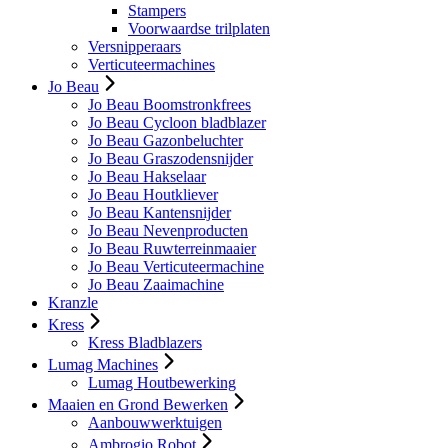
Stampers
Voorwaardse trilplaten
Versnipperaars
Verticuteermachines
Jo Beau
Jo Beau Boomstronkfrees
Jo Beau Cycloon bladblazer
Jo Beau Gazonbeluchter
Jo Beau Graszodensnijder
Jo Beau Hakselaar
Jo Beau Houtkliever
Jo Beau Kantensnijder
Jo Beau Nevenproducten
Jo Beau Ruwterreinmaaier
Jo Beau Verticuteermachine
Jo Beau Zaaimachine
Kranzle
Kress
Kress Bladblazers
Lumag Machines
Lumag Houtbewerking
Maaien en Grond Bewerken
Aanbouwwerktuigen
Ambrogio Robot