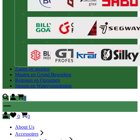
Zagen en snoeien
Maaien en Grond Bewerken
Reinigen en Opruimen
Stroom en Watervoorziening
0
0
0
About Us
Accessoires