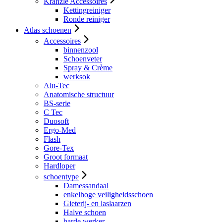
Kranzle Accessoires
Kettingreiniger
Ronde reiniger
Atlas schoenen
Accessoires
binnenzool
Schoenveter
Spray & Crème
werksok
Alu-Tec
Anatomische structuur
BS-serie
C Tec
Duosoft
Ergo-Med
Flash
Gore-Tex
Groot formaat
Hardloper
schoentype
Damessandaal
enkelhoge veiligheidsschoen
Gieterij- en laslaarzen
Halve schoen
harde werker