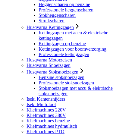
Heggenscharen op benzine
Professionele heggenscharen
Stokheggenscharen
Struikscharen
Husqvarna Kettingzagen
Kettingzagen met accu & elektrische
kettingzagen
Kettingzagen op benzine
Kettingzagen voor boomverzorging
Professionele kettingzagen
Husqvarna Motorzeisen
Husqvarna Snoeizagen
Husqvarna Stoksnoeizagen
Benzine stoksnoeizagen
Professionele stoksnoeizagen
Stoksnoeizagen met accu & elektrische
stoksnoeizagen
Iseki Kantensnijders
Iseki Multi-tool
Kliefmachines 220V
Kliefmachines 380V
Kliefmachines benzine
Kliefmachines hydraulisch
Kliefmachines PTO