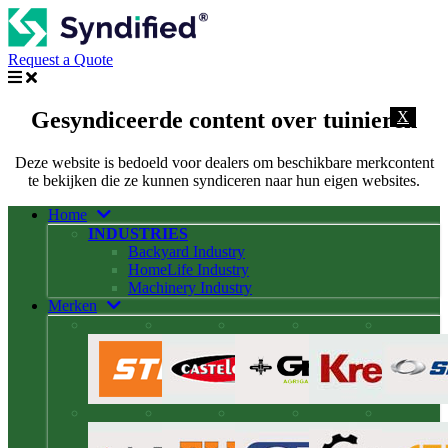
Request a Quote
Gesyndiceerde content over tuinieren
X
Deze website is bedoeld voor dealers om beschikbare merkcontent
te bekijken die ze kunnen syndiceren naar hun eigen websites.
Home
INDUSTRIES
Backyard Industry
HomeLife Industry
Machinery Industry
Merken