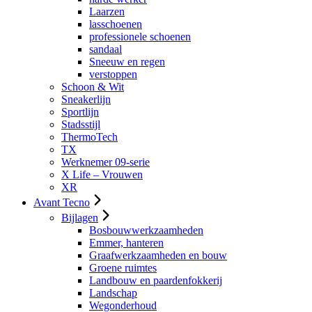
Laarzen
lasschoenen
professionele schoenen
sandaal
Sneeuw en regen
verstoppen
Schoon & Wit
Sneakerlijn
Sportlijn
Stadsstijl
ThermoTech
TX
Werknemer 09-serie
X Life – Vrouwen
XR
Avant Tecno
Bijlagen
Bosbouwwerkzaamheden
Emmer, hanteren
Graafwerkzaamheden en bouw
Groene ruimtes
Landbouw en paardenfokkerij
Landschap
Wegonderhoud