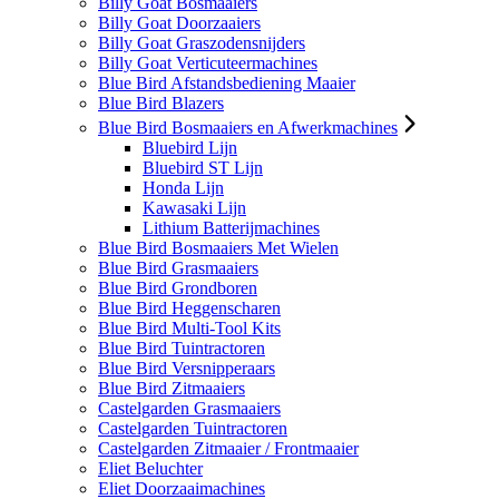
Billy Goat Bosmaaiers
Billy Goat Doorzaaiers
Billy Goat Graszodensnijders
Billy Goat Verticuteermachines
Blue Bird Afstandsbediening Maaier
Blue Bird Blazers
Blue Bird Bosmaaiers en Afwerkmachines
Bluebird Lijn
Bluebird ST Lijn
Honda Lijn
Kawasaki Lijn
Lithium Batterijmachines
Blue Bird Bosmaaiers Met Wielen
Blue Bird Grasmaaiers
Blue Bird Grondboren
Blue Bird Heggenscharen
Blue Bird Multi-Tool Kits
Blue Bird Tuintractoren
Blue Bird Versnipperaars
Blue Bird Zitmaaiers
Castelgarden Grasmaaiers
Castelgarden Tuintractoren
Castelgarden Zitmaaier / Frontmaaier
Eliet Beluchter
Eliet Doorzaaimachines