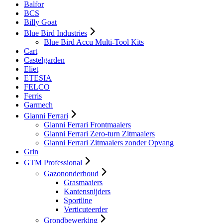
Balfor
BCS
Billy Goat
Blue Bird Industries
Blue Bird Accu Multi-Tool Kits
Cart
Castelgarden
Eliet
ETESIA
FELCO
Ferris
Garmech
Gianni Ferrari
Gianni Ferrari Frontmaaiers
Gianni Ferrari Zero-turn Zitmaaiers
Gianni Ferrari Zitmaaiers zonder Opvang
Grin
GTM Professional
Gazononderhoud
Grasmaaiers
Kantensnijders
Sportline
Verticuteerder
Grondbewerking