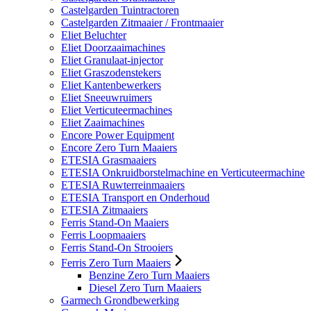
Castelgarden Tuintractoren
Castelgarden Zitmaaier / Frontmaaier
Eliet Beluchter
Eliet Doorzaaimachines
Eliet Granulaat-injector
Eliet Graszodenstekers
Eliet Kantenbewerkers
Eliet Sneeuwruimers
Eliet Verticuteermachines
Eliet Zaaimachines
Encore Power Equipment
Encore Zero Turn Maaiers
ETESIA Grasmaaiers
ETESIA Onkruidborstelmachine en Verticuteermachine
ETESIA Ruwterreinmaaiers
ETESIA Transport en Onderhoud
ETESIA Zitmaaiers
Ferris Stand-On Maaiers
Ferris Loopmaaiers
Ferris Stand-On Strooiers
Ferris Zero Turn Maaiers
Benzine Zero Turn Maaiers
Diesel Zero Turn Maaiers
Garmech Grondbewerking