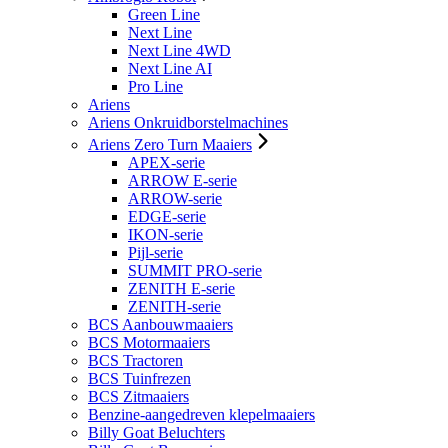
Green Line
Next Line
Next Line 4WD
Next Line AI
Pro Line
Ariens
Ariens Onkruidborstelmachines
Ariens Zero Turn Maaiers
APEX-serie
ARROW E-serie
ARROW-serie
EDGE-serie
IKON-serie
Pijl-serie
SUMMIT PRO-serie
ZENITH E-serie
ZENITH-serie
BCS Aanbouwmaaiers
BCS Motormaaiers
BCS Tractoren
BCS Tuinfrezen
BCS Zitmaaiers
Benzine-aangedreven klepelmaaiers
Billy Goat Beluchters