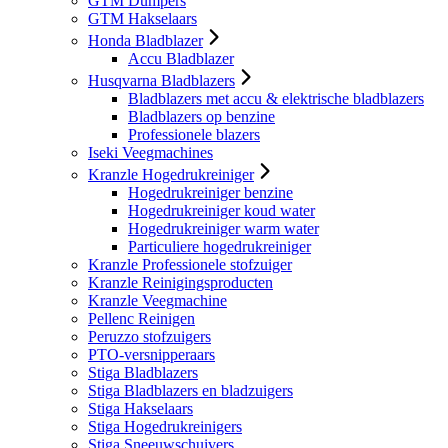
GTM Dumpers
GTM Hakselaars
Honda Bladblazer
Accu Bladblazer
Husqvarna Bladblazers
Bladblazers met accu & elektrische bladblazers
Bladblazers op benzine
Professionele blazers
Iseki Veegmachines
Kranzle Hogedrukreiniger
Hogedrukreiniger benzine
Hogedrukreiniger koud water
Hogedrukreiniger warm water
Particuliere hogedrukreiniger
Kranzle Professionele stofzuiger
Kranzle Reinigingsproducten
Kranzle Veegmachine
Pellenc Reinigen
Peruzzo stofzuigers
PTO-versnipperaars
Stiga Bladblazers
Stiga Bladblazers en bladzuigers
Stiga Hakselaars
Stiga Hogedrukreinigers
Stiga Sneeuwschuivers