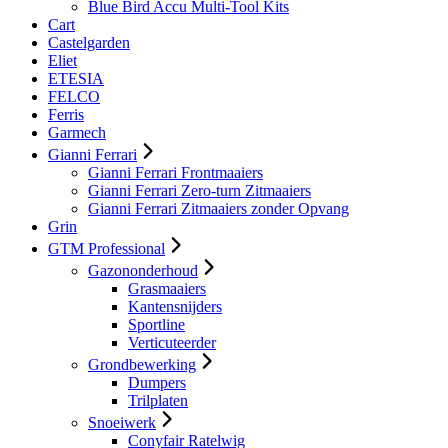
Blue Bird Accu Multi-Tool Kits
Cart
Castelgarden
Eliet
ETESIA
FELCO
Ferris
Garmech
Gianni Ferrari
Gianni Ferrari Frontmaaiers
Gianni Ferrari Zero-turn Zitmaaiers
Gianni Ferrari Zitmaaiers zonder Opvang
Grin
GTM Professional
Gazononderhoud
Grasmaaiers
Kantensnijders
Sportline
Verticuteerder
Grondbewerking
Dumpers
Trilplaten
Snoeiwerk
Conyfair Ratelwig