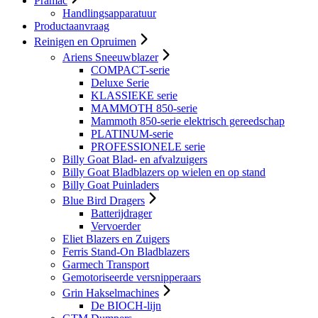
Pramac
Handlingsapparatuur
Productaanvraag
Reinigen en Opruimen
Ariens Sneeuwblazer
COMPACT-serie
Deluxe Serie
KLASSIEKE serie
MAMMOTH 850-serie
Mammoth 850-serie elektrisch gereedschap
PLATINUM-serie
PROFESSIONELE serie
Billy Goat Blad- en afvalzuigers
Billy Goat Bladblazers op wielen en op stand
Billy Goat Puinladers
Blue Bird Dragers
Batterijdrager
Vervoerder
Eliet Blazers en Zuigers
Ferris Stand-On Bladblazers
Garmech Transport
Gemotoriseerde versnipperaars
Grin Hakselmachines
De BIOCH-lijn