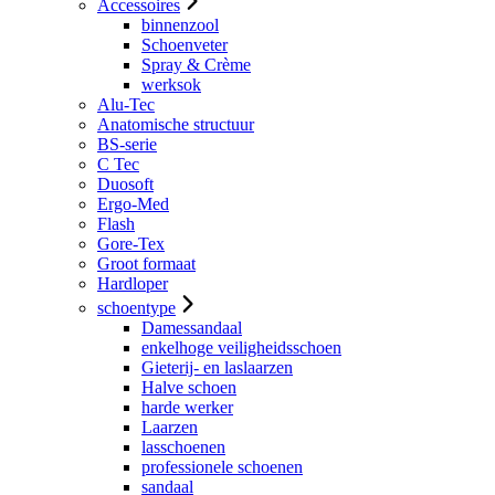
Accessoires
binnenzool
Schoenveter
Spray & Crème
werksok
Alu-Tec
Anatomische structuur
BS-serie
C Tec
Duosoft
Ergo-Med
Flash
Gore-Tex
Groot formaat
Hardloper
schoentype
Damessandaal
enkelhoge veiligheidsschoen
Gieterij- en laslaarzen
Halve schoen
harde werker
Laarzen
lasschoenen
professionele schoenen
sandaal