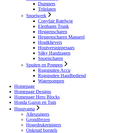
Dumpers
Trilplaten
Snoeiwerk
Conyfair Ratelwig
Elephants Trunk
Heggenscharen
Heggenscharen Manueel
Houtklievers
Houtversnipperaars
Silky Handzagen
Snoeischaren
Spuiten en Pompen
Rugspuiten Accu
Rugspuiten Handbediend
Waterpompen
Homepage
Homepage Designs
Homepage Hero Blocks
Honda Gazon en Tuin
Husqvarna
Alleszuigers
Grondfrezen
Hogedrukreinigers
Onkruid borstels