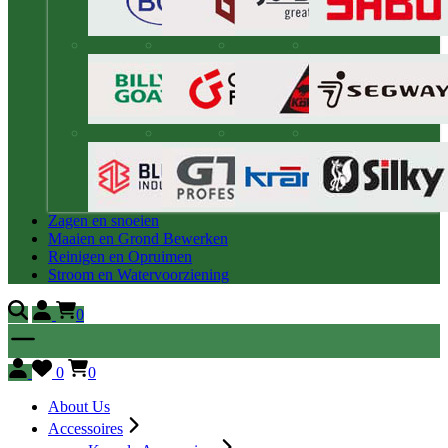
Zagen en snoeien
Maaien en Grond Bewerken
Reinigen en Opruimen
Stroom en Watervoorziening
0
0
0
About Us
Accessoires