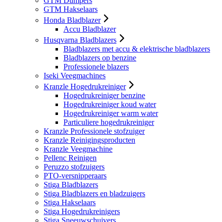
GTM Dumpers
GTM Hakselaars
Honda Bladblazer
Accu Bladblazer
Husqvarna Bladblazers
Bladblazers met accu & elektrische bladblazers
Bladblazers op benzine
Professionele blazers
Iseki Veegmachines
Kranzle Hogedrukreiniger
Hogedrukreiniger benzine
Hogedrukreiniger koud water
Hogedrukreiniger warm water
Particuliere hogedrukreiniger
Kranzle Professionele stofzuiger
Kranzle Reinigingsproducten
Kranzle Veegmachine
Pellenc Reinigen
Peruzzo stofzuigers
PTO-versnipperaars
Stiga Bladblazers
Stiga Bladblazers en bladzuigers
Stiga Hakselaars
Stiga Hogedrukreinigers
Stiga Sneeuwschuivers