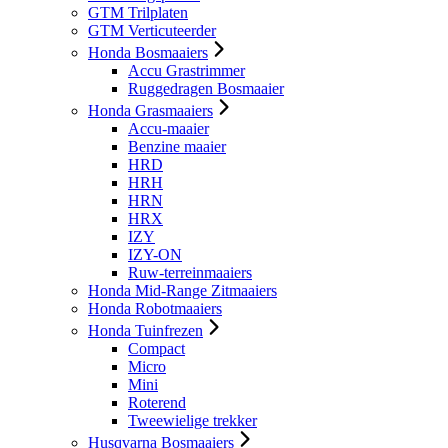
GTM Trilplaten
GTM Verticuteerder
Honda Bosmaaiers
Accu Grastrimmer
Ruggedragen Bosmaaier
Honda Grasmaaiers
Accu-maaier
Benzine maaier
HRD
HRH
HRN
HRX
IZY
IZY-ON
Ruw-terreinmaaiers
Honda Mid-Range Zitmaaiers
Honda Robotmaaiers
Honda Tuinfrezen
Compact
Micro
Mini
Roterend
Tweewielige trekker
Husqvarna Bosmaaiers