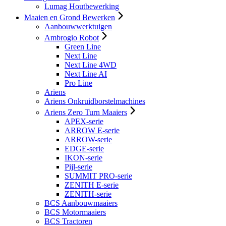
Lumag Houtbewerking
Maaien en Grond Bewerken
Aanbouwwerktuigen
Ambrogio Robot
Green Line
Next Line
Next Line 4WD
Next Line AI
Pro Line
Ariens
Ariens Onkruidborstelmachines
Ariens Zero Turn Maaiers
APEX-serie
ARROW E-serie
ARROW-serie
EDGE-serie
IKON-serie
Pijl-serie
SUMMIT PRO-serie
ZENITH E-serie
ZENITH-serie
BCS Aanbouwmaaiers
BCS Motormaaiers
BCS Tractoren