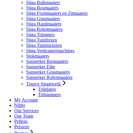
Stiga Balkmaaiers
Stiga Bosmaaiers
Stiga Frontmaaiers en Zitmaaiers
Stiga Grasmaaiers
Stiga Handmaaiers
Stiga Robotmaaiers
Stiga Trimmers
Stiga Tuinfrezen
Stiga Tuintractoren
Stiga Verticuteermachines
Stokmaaiers
Sunseeker Bosmaaiers
Sunseeker Elite
Sunseeker Grasmaaiers
Sunseeker Robotmaaiers
Tourex Straatwerk
Trilplaten
Trilstampers
My Account
Nibbi
Our Services
Our Team
Pellenc
Peruzzo