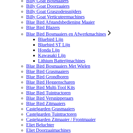
Billy Goat Bosmaaiers
Billy Goat Doorzaaiers
Billy Goat Graszodensnijders
Billy Goat Verticuteermachines
Blue Bird Afstandsbediening Maaier
Blue Bird Blazers
Blue Bird Bosmaaiers en Afwerkmachines
Bluebird Lijn
Bluebird ST Lijn
Honda Lijn
Kawasaki Lijn
Lithium Batterijmachines
Blue Bird Bosmaaiers Met Wielen
Blue Bird Grasmaaiers
Blue Bird Grondboren
Blue Bird Heggenscharen
Blue Bird Multi-Tool Kits
Blue Bird Tuintractoren
Blue Bird Versnipperaars
Blue Bird Zitmaaiers
Castelgarden Grasmaaiers
Castelgarden Tuintractoren
Castelgarden Zitmaaier / Frontmaaier
Eliet Beluchter
Eliet Doorzaaimachines