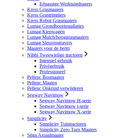
Eénassige Werktuigdragers
Kress Grasmaaiers
Kress Grastrimmers
Kress Robot Grasmaaiers
Lumag Grondboorinstallaties
Lumag Kiepwagen
Lumag Mulch/hooggrasmaaiers
Lumag Sleuvengravers
Maaiers voor de berm
Nibbi Tweewielige tractoren
Intensief gebruik
Privégebruik
Professioneel
Pellenc Bosmaaien
Pellenc Maaien
Pellenc Onkruid verwijderen
Segway Navimow
Segway Navimow H-serie
Segway Navimow i-serie
Segway Navimow X-serie
Simplicity
Simplicity Tuintractoren
Simplicity Zero Turn Maaiers
Stiga Axiaalmaaier