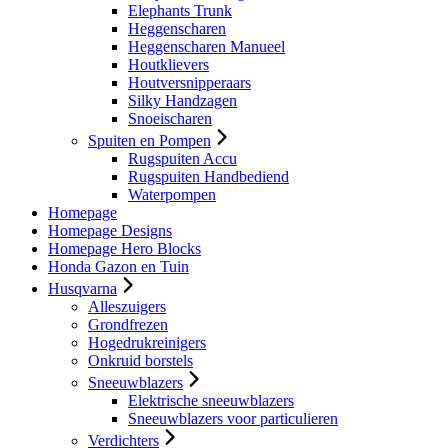
Elephants Trunk
Heggenscharen
Heggenscharen Manueel
Houtklievers
Houtversnipperaars
Silky Handzagen
Snoeischaren
Spuiten en Pompen
Rugspuiten Accu
Rugspuiten Handbediend
Waterpompen
Homepage
Homepage Designs
Homepage Hero Blocks
Honda Gazon en Tuin
Husqvarna
Alleszuigers
Grondfrezen
Hogedrukreinigers
Onkruid borstels
Sneeuwblazers
Elektrische sneeuwblazers
Sneeuwblazers voor particulieren
Verdichters