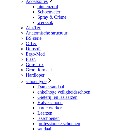
Accessoires
binnenzool
Schoenveter
Spray & Crème
werksok
Alu-Tec
Anatomische structuur
BS-serie
C Tec
Duosoft
Ergo-Med
Flash
Gore-Tex
Groot formaat
Hardloper
schoentype
Damessandaal
enkelhoge veiligheidsschoen
Gieterij- en laslaarzen
Halve schoen
harde werker
Laarzen
lasschoenen
professionele schoenen
sandaal