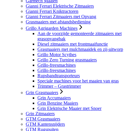
Garmech Maaien
Gianni Ferrari Elektrische Zitmaaiers
Gianni Ferrari Kniktractoren
Gianni Ferrari Zitmaaiers met Opvang
Grasmaaiers met afstandsbediening
Grillo Agrigarden Machines
Aan de voorzijde gemonteerde zitmaaiers met
grasopvangbak
Diesel zitmaaiers met frontmaaifunctie
Grasmaaiers met mulchmaaidek en zij-uitworp
Grillo Motor Scythes
Grillo Zero Turning grasmaaiers
Grillo-freesmachines
Grillo-freesmachines
Rupsbandtransporteurs
Speciale machines voor het maaien van gras
Trimmer – Grastrimmer
Grin Grasmaaiers
Grin Accumaaiers
Grin Benzine Maaiers
Grin Elektrische Maaier met Snoer
Grin Zitmaaiers
GTM Grasmaaiers
GTM Kantensnijders
GTM Rugspuiten