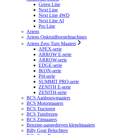
Green Line
Next Line
Next Line 4WD
Next Line AI
Pro Line
Ariens
Ariens Onkruidborstelmachines
Ariens Zero Turn Maaiers
APEX-serie
ARROW E-serie
ARROW-serie
EDGE-serie
IKON-serie
Pijl-serie
SUMMIT PRO-serie
ZENITH E-serie
ZENITH-serie
BCS Aanbouwmaaiers
BCS Motormaaiers
BCS Tractoren
BCS Tuinfrezen
BCS Zitmaaiers
Benzine-aangedreven klepelmaaiers
Billy Goat Beluchters