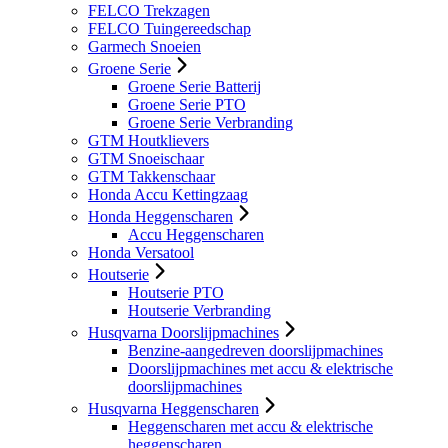
FELCO Trekzagen
FELCO Tuingereedschap
Garmech Snoeien
Groene Serie
Groene Serie Batterij
Groene Serie PTO
Groene Serie Verbranding
GTM Houtklievers
GTM Snoeischaar
GTM Takkenschaar
Honda Accu Kettingzaag
Honda Heggenscharen
Accu Heggenscharen
Honda Versatool
Houtserie
Houtserie PTO
Houtserie Verbranding
Husqvarna Doorslijpmachines
Benzine-aangedreven doorslijpmachines
Doorslijpmachines met accu & elektrische
doorslijpmachines
Husqvarna Heggenscharen
Heggenscharen met accu & elektrische
heggenscharen