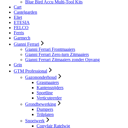
Blue Bird Accu Multi-Tool Kits
Cart
Castelgarden
Eliet
ETESIA
FELCO
Ferris
Garmech
Gianni Ferrari
Gianni Ferrari Frontmaaiers
Gianni Ferrari Zero-turn Zitmaaiers
Gianni Ferrari Zitmaaiers zonder Opvang
Grin
GTM Professional
Gazononderhoud
Grasmaaiers
Kantensnijders
Sportline
Verticuteerder
Grondbewerking
Dumpers
Trilplaten
Snoeiwerk
Conyfair Ratelwig