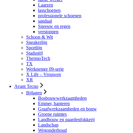
Laarzen
lasschoenen
professionele schoenen
sandaal
Sneeuw en regen
verstoppen
Schoon & Wit
Sneakerlijn
Sportlijn
Stadsstijl
ThermoTech
TX
Werknemer 09-serie
X Life – Vrouwen
XR
Avant Tecno
Bijlagen
Bosbouwwerkzaamheden
Emmer, hanteren
Graafwerkzaamheden en bouw
Groene ruimtes
Landbouw en paardenfokkerij
Landschap
Wegonderhoud