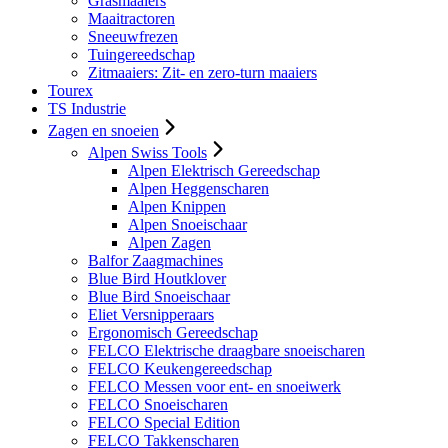
Grasmaaiers
Maaitractoren
Sneeuwfrezen
Tuingereedschap
Zitmaaiers: Zit- en zero-turn maaiers
Tourex
TS Industrie
Zagen en snoeien
Alpen Swiss Tools
Alpen Elektrisch Gereedschap
Alpen Heggenscharen
Alpen Knippen
Alpen Snoeischaar
Alpen Zagen
Balfor Zaagmachines
Blue Bird Houtklover
Blue Bird Snoeischaar
Eliet Versnipperaars
Ergonomisch Gereedschap
FELCO Elektrische draagbare snoeischaren
FELCO Keukengereedschap
FELCO Messen voor ent- en snoeiwerk
FELCO Snoeischaren
FELCO Special Edition
FELCO Takkenscharen