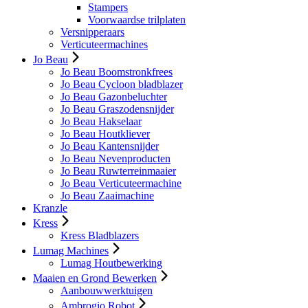
Stampers
Voorwaardse trilplaten
Versnipperaars
Verticuteermachines
Jo Beau
Jo Beau Boomstronkfrees
Jo Beau Cycloon bladblazer
Jo Beau Gazonbeluchter
Jo Beau Graszodensnijder
Jo Beau Hakselaar
Jo Beau Houtkliever
Jo Beau Kantensnijder
Jo Beau Nevenproducten
Jo Beau Ruwterreinmaaier
Jo Beau Verticuteermachine
Jo Beau Zaaimachine
Kranzle
Kress
Kress Bladblazers
Lumag Machines
Lumag Houtbewerking
Maaien en Grond Bewerken
Aanbouwwerktuigen
Ambrogio Robot