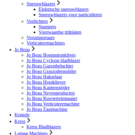
Sneeuwblazers
Elektrische sneeuwblazers
Sneeuwblazers voor particulieren
Verdichters
Stampers
Voorwaardse trilplaten
Versnipperaars
Verticuteermachines
Jo Beau
Jo Beau Boomstronkfrees
Jo Beau Cycloon bladblazer
Jo Beau Gazonbeluchter
Jo Beau Graszodensnijder
Jo Beau Hakselaar
Jo Beau Houtkliever
Jo Beau Kantensnijder
Jo Beau Nevenproducten
Jo Beau Ruwterreinmaaier
Jo Beau Verticuteermachine
Jo Beau Zaaimachine
Kranzle
Kress
Kress Bladblazers
Lumag Machines