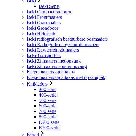
Iseki
Iseki Serie
Iseki Compacttractoren
Iseki Frontmaaiers
Iseki Grasmaaiers
Iseki Grondboor
Iseki Helmstok
Iseki radiografisch bestuurbare bosmaaiers
Iseki Radiografisch gestuurde maaiers
Iseki Ruwterrein zitmaaiers
Iseki Transporters
Iseki Zitmaaiers met opvang
Iseki Zitmaaiers zonder opvang
Klepelmaaiers op aftakas
Klepelmaaiers op aftakas met opvangbak
Knikladers
200-serie
400-serie
500-serie
600-serie
700-serie
800-serie
E500-serie
E700-serie
Köppl