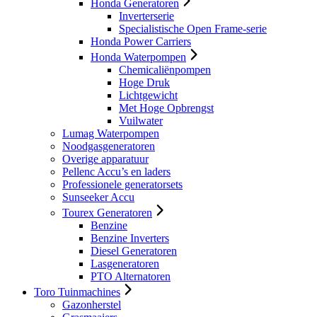
Honda Generatoren
Inverterserie
Specialistische Open Frame-serie
Honda Power Carriers
Honda Waterpompen
Chemicaliënpompen
Hoge Druk
Lichtgewicht
Met Hoge Opbrengst
Vuilwater
Lumag Waterpompen
Noodgasgeneratoren
Overige apparatuur
Pellenc Accu’s en laders
Professionele generatorsets
Sunseeker Accu
Tourex Generatoren
Benzine
Benzine Inverters
Diesel Generatoren
Lasgeneratoren
PTO Alternatoren
Toro Tuinmachines
Gazonherstel