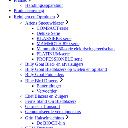
Pramac
Handlingsapparatuur
Productaanvraag
Reinigen en Opruimen
Ariens Sneeuwblazer
COMPACT-serie
Deluxe Serie
KLASSIEKE serie
MAMMOTH 850-serie
Mammoth 850-serie elektrisch gereedschap
PLATINUM-serie
PROFESSIONELE serie
Billy Goat Blad- en afvalzuigers
Billy Goat Bladblazers op wielen en op stand
Billy Goat Puinladers
Blue Bird Dragers
Batterijdrager
Vervoerder
Eliet Blazers en Zuigers
Ferris Stand-On Bladblazers
Garmech Transport
Gemotoriseerde versnipperaars
Grin Hakselmachines
De BIOCH-lijn