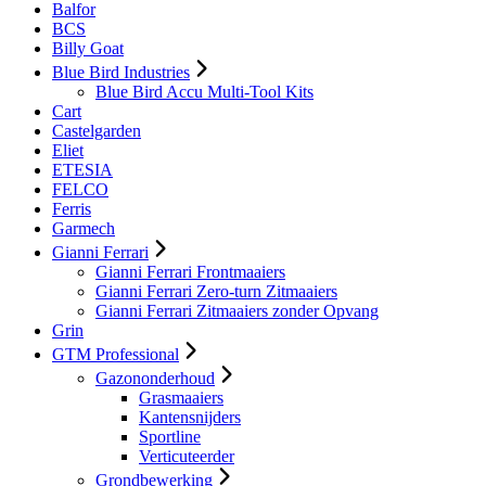
Balfor
BCS
Billy Goat
Blue Bird Industries
Blue Bird Accu Multi-Tool Kits
Cart
Castelgarden
Eliet
ETESIA
FELCO
Ferris
Garmech
Gianni Ferrari
Gianni Ferrari Frontmaaiers
Gianni Ferrari Zero-turn Zitmaaiers
Gianni Ferrari Zitmaaiers zonder Opvang
Grin
GTM Professional
Gazononderhoud
Grasmaaiers
Kantensnijders
Sportline
Verticuteerder
Grondbewerking