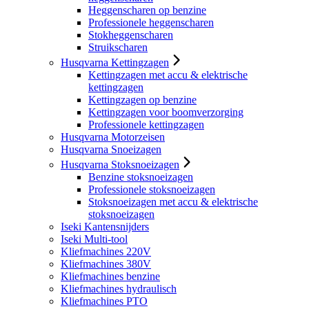
Heggenscharen op benzine
Professionele heggenscharen
Stokheggenscharen
Struikscharen
Husqvarna Kettingzagen
Kettingzagen met accu & elektrische
kettingzagen
Kettingzagen op benzine
Kettingzagen voor boomverzorging
Professionele kettingzagen
Husqvarna Motorzeisen
Husqvarna Snoeizagen
Husqvarna Stoksnoeizagen
Benzine stoksnoeizagen
Professionele stoksnoeizagen
Stoksnoeizagen met accu & elektrische
stoksnoeizagen
Iseki Kantensnijders
Iseki Multi-tool
Kliefmachines 220V
Kliefmachines 380V
Kliefmachines benzine
Kliefmachines hydraulisch
Kliefmachines PTO