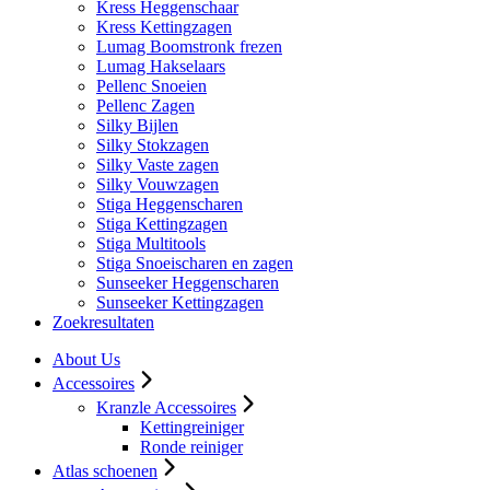
Kress Heggenschaar
Kress Kettingzagen
Lumag Boomstronk frezen
Lumag Hakselaars
Pellenc Snoeien
Pellenc Zagen
Silky Bijlen
Silky Stokzagen
Silky Vaste zagen
Silky Vouwzagen
Stiga Heggenscharen
Stiga Kettingzagen
Stiga Multitools
Stiga Snoeischaren en zagen
Sunseeker Heggenscharen
Sunseeker Kettingzagen
Zoekresultaten
About Us
Accessoires
Kranzle Accessoires
Kettingreiniger
Ronde reiniger
Atlas schoenen