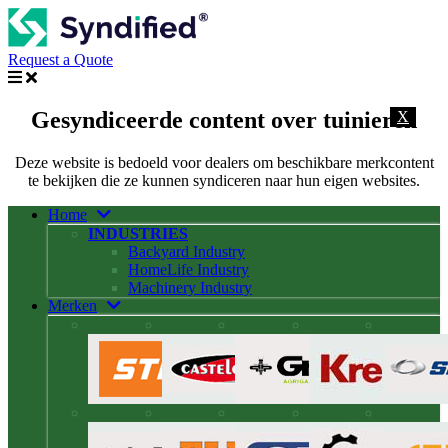
Request a Quote
Gesyndiceerde content over tuinieren
X
Deze website is bedoeld voor dealers om beschikbare merkcontent
te bekijken die ze kunnen syndiceren naar hun eigen websites.
Home
INDUSTRIES
Backyard Industry
HomeLife Industry
Machinery Industry
Merken