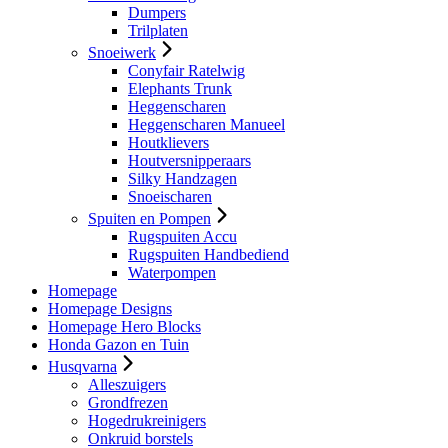
Dumpers
Trilplaten
Snoeiwerk
Conyfair Ratelwig
Elephants Trunk
Heggenscharen
Heggenscharen Manueel
Houtklievers
Houtversnipperaars
Silky Handzagen
Snoeischaren
Spuiten en Pompen
Rugspuiten Accu
Rugspuiten Handbediend
Waterpompen
Homepage
Homepage Designs
Homepage Hero Blocks
Honda Gazon en Tuin
Husqvarna
Alleszuigers
Grondfrezen
Hogedrukreinigers
Onkruid borstels