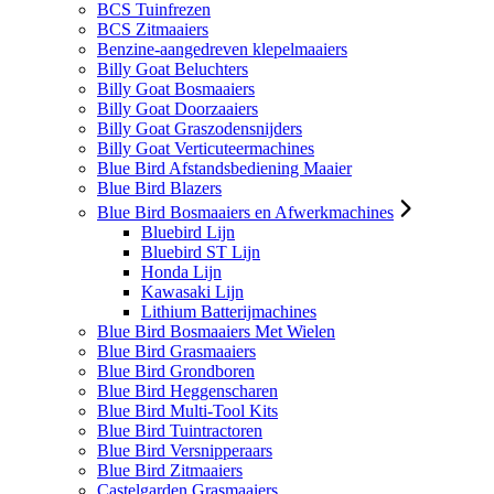
BCS Tuinfrezen
BCS Zitmaaiers
Benzine-aangedreven klepelmaaiers
Billy Goat Beluchters
Billy Goat Bosmaaiers
Billy Goat Doorzaaiers
Billy Goat Graszodensnijders
Billy Goat Verticuteermachines
Blue Bird Afstandsbediening Maaier
Blue Bird Blazers
Blue Bird Bosmaaiers en Afwerkmachines
Bluebird Lijn
Bluebird ST Lijn
Honda Lijn
Kawasaki Lijn
Lithium Batterijmachines
Blue Bird Bosmaaiers Met Wielen
Blue Bird Grasmaaiers
Blue Bird Grondboren
Blue Bird Heggenscharen
Blue Bird Multi-Tool Kits
Blue Bird Tuintractoren
Blue Bird Versnipperaars
Blue Bird Zitmaaiers
Castelgarden Grasmaaiers