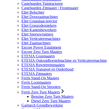
Castelgarden Tuintractoren
Castelgarden Zitmaaier / Frontmaaier
Eliet Beluchter
Eliet Doorzaaimachines
Eliet Granulaat-injector
Eliet Graszodenstekers
Eliet Kantenbewerkers
Eliet Sneeuwruimers
Eliet Verticuteermachines
Eliet Zaaimachines
Encore Power Equipment
Encore Zero Turn Maaiers
ETESIA Grasmaaiers
ETESIA Onkruidborstelmachine en Verticuteermachine
ETESIA Ruwterreinmaaiers
ETESIA Transport en Onderhoud
ETESIA Zitmaaiers
Ferris Stand-On Maaiers
Ferris Loopmaaiers
Ferris Stand-On Strooiers
Ferris Zero Turn Maaiers
Benzine Zero Turn Maaiers
Diesel Zero Turn Maaiers
Garmech Grondbewerking