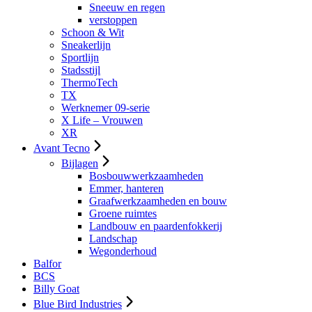
Sneeuw en regen
verstoppen
Schoon & Wit
Sneakerlijn
Sportlijn
Stadsstijl
ThermoTech
TX
Werknemer 09-serie
X Life – Vrouwen
XR
Avant Tecno
Bijlagen
Bosbouwwerkzaamheden
Emmer, hanteren
Graafwerkzaamheden en bouw
Groene ruimtes
Landbouw en paardenfokkerij
Landschap
Wegonderhoud
Balfor
BCS
Billy Goat
Blue Bird Industries