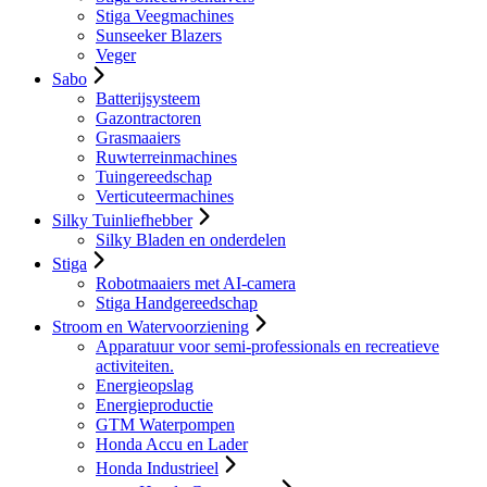
Stiga Veegmachines
Sunseeker Blazers
Veger
Sabo
Batterijsysteem
Gazontractoren
Grasmaaiers
Ruwterreinmachines
Tuingereedschap
Verticuteermachines
Silky Tuinliefhebber
Silky Bladen en onderdelen
Stiga
Robotmaaiers met AI-camera
Stiga Handgereedschap
Stroom en Watervoorziening
Apparatuur voor semi-professionals en recreatieve
activiteiten.
Energieopslag
Energieproductie
GTM Waterpompen
Honda Accu en Lader
Honda Industrieel