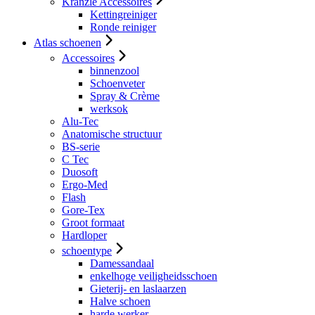
Kranzle Accessoires
Kettingreiniger
Ronde reiniger
Atlas schoenen
Accessoires
binnenzool
Schoenveter
Spray & Crème
werksok
Alu-Tec
Anatomische structuur
BS-serie
C Tec
Duosoft
Ergo-Med
Flash
Gore-Tex
Groot formaat
Hardloper
schoentype
Damessandaal
enkelhoge veiligheidsschoen
Gieterij- en laslaarzen
Halve schoen
harde werker