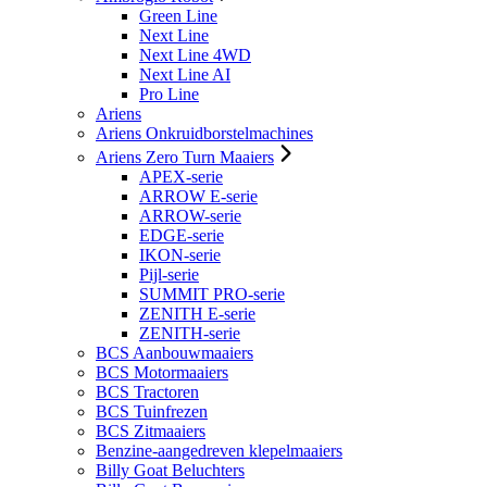
Green Line
Next Line
Next Line 4WD
Next Line AI
Pro Line
Ariens
Ariens Onkruidborstelmachines
Ariens Zero Turn Maaiers
APEX-serie
ARROW E-serie
ARROW-serie
EDGE-serie
IKON-serie
Pijl-serie
SUMMIT PRO-serie
ZENITH E-serie
ZENITH-serie
BCS Aanbouwmaaiers
BCS Motormaaiers
BCS Tractoren
BCS Tuinfrezen
BCS Zitmaaiers
Benzine-aangedreven klepelmaaiers
Billy Goat Beluchters