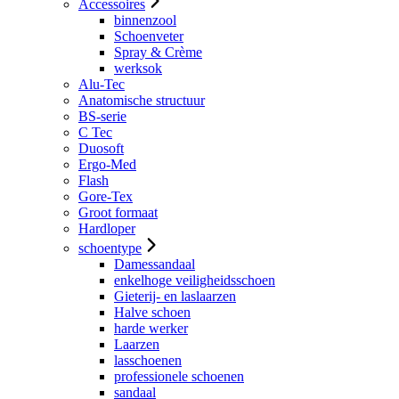
Accessoires
binnenzool
Schoenveter
Spray & Crème
werksok
Alu-Tec
Anatomische structuur
BS-serie
C Tec
Duosoft
Ergo-Med
Flash
Gore-Tex
Groot formaat
Hardloper
schoentype
Damessandaal
enkelhoge veiligheidsschoen
Gieterij- en laslaarzen
Halve schoen
harde werker
Laarzen
lasschoenen
professionele schoenen
sandaal