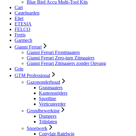
Blue Bird Accu Multi-Tool Kits
Cart
Castelgarden
Eliet
ETESIA
FELCO
Ferris
Garmech
Gianni Ferrari
Gianni Ferrari Frontmaaiers
Gianni Ferrari Zero-turn Zitmaaiers
Gianni Ferrari Zitmaaiers zonder Opvang
Grin
GTM Professional
Gazononderhoud
Grasmaaiers
Kantensnijders
Sportline
Verticuteerder
Grondbewerking
Dumpers
Trilplaten
Snoeiwerk
Conyfair Ratelwig