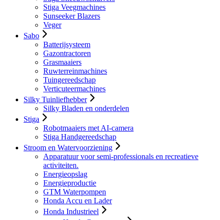
Stiga Veegmachines
Sunseeker Blazers
Veger
Sabo
Batterijsysteem
Gazontractoren
Grasmaaiers
Ruwterreinmachines
Tuingereedschap
Verticuteermachines
Silky Tuinliefhebber
Silky Bladen en onderdelen
Stiga
Robotmaaiers met AI-camera
Stiga Handgereedschap
Stroom en Watervoorziening
Apparatuur voor semi-professionals en recreatieve
activiteiten.
Energieopslag
Energieproductie
GTM Waterpompen
Honda Accu en Lader
Honda Industrieel