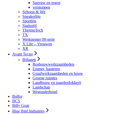
Sneeuw en regen
verstoppen
Schoon & Wit
Sneakerlijn
Sportlijn
Stadsstijl
ThermoTech
TX
Werknemer 09-serie
X Life – Vrouwen
XR
Avant Tecno
Bijlagen
Bosbouwwerkzaamheden
Emmer, hanteren
Graafwerkzaamheden en bouw
Groene ruimtes
Landbouw en paardenfokkerij
Landschap
Wegonderhoud
Balfor
BCS
Billy Goat
Blue Bird Industries