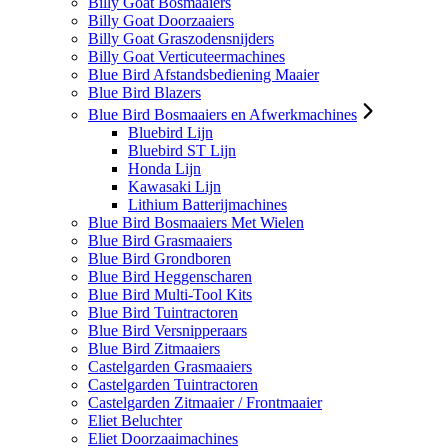
Billy Goat Bosmaaiers
Billy Goat Doorzaaiers
Billy Goat Graszodensnijders
Billy Goat Verticuteermachines
Blue Bird Afstandsbediening Maaier
Blue Bird Blazers
Blue Bird Bosmaaiers en Afwerkmachines
Bluebird Lijn
Bluebird ST Lijn
Honda Lijn
Kawasaki Lijn
Lithium Batterijmachines
Blue Bird Bosmaaiers Met Wielen
Blue Bird Grasmaaiers
Blue Bird Grondboren
Blue Bird Heggenscharen
Blue Bird Multi-Tool Kits
Blue Bird Tuintractoren
Blue Bird Versnipperaars
Blue Bird Zitmaaiers
Castelgarden Grasmaaiers
Castelgarden Tuintractoren
Castelgarden Zitmaaier / Frontmaaier
Eliet Beluchter
Eliet Doorzaaimachines