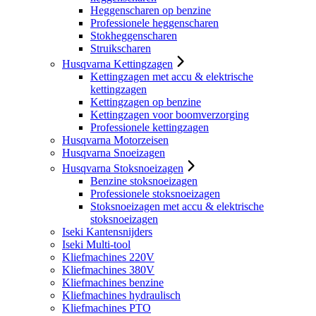
Heggenscharen op benzine
Professionele heggenscharen
Stokheggenscharen
Struikscharen
Husqvarna Kettingzagen
Kettingzagen met accu & elektrische
kettingzagen
Kettingzagen op benzine
Kettingzagen voor boomverzorging
Professionele kettingzagen
Husqvarna Motorzeisen
Husqvarna Snoeizagen
Husqvarna Stoksnoeizagen
Benzine stoksnoeizagen
Professionele stoksnoeizagen
Stoksnoeizagen met accu & elektrische
stoksnoeizagen
Iseki Kantensnijders
Iseki Multi-tool
Kliefmachines 220V
Kliefmachines 380V
Kliefmachines benzine
Kliefmachines hydraulisch
Kliefmachines PTO