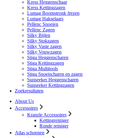
Kress Heggenschaar
Kress Kettingzagen
Lumag Boomstronk frezen
Lumag Hakselaars
Pellenc Snoeien
Pellenc Zagen
Silky Bijlen
Silky Stokzagen
Silky Vaste zagen
Silky Vouwzagen
Stiga Heggenscharen
Stiga Kettingzagen
Stiga Multitools
Stiga Snoeischaren en zagen
Sunseeker Heggenscharen
Sunseeker Kettingzagen
Zoekresultaten
About Us
Accessoires
Kranzle Accessoires
Kettingreiniger
Ronde reiniger
Atlas schoenen