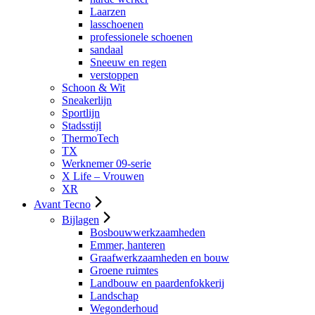
Laarzen
lasschoenen
professionele schoenen
sandaal
Sneeuw en regen
verstoppen
Schoon & Wit
Sneakerlijn
Sportlijn
Stadsstijl
ThermoTech
TX
Werknemer 09-serie
X Life – Vrouwen
XR
Avant Tecno
Bijlagen
Bosbouwwerkzaamheden
Emmer, hanteren
Graafwerkzaamheden en bouw
Groene ruimtes
Landbouw en paardenfokkerij
Landschap
Wegonderhoud