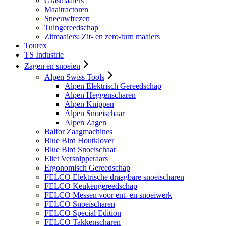
Grasmaaiers
Maaitractoren
Sneeuwfrezen
Tuingereedschap
Zitmaaiers: Zit- en zero-turn maaiers
Tourex
TS Industrie
Zagen en snoeien
Alpen Swiss Tools
Alpen Elektrisch Gereedschap
Alpen Heggenscharen
Alpen Knippen
Alpen Snoeischaar
Alpen Zagen
Balfor Zaagmachines
Blue Bird Houtklover
Blue Bird Snoeischaar
Eliet Versnipperaars
Ergonomisch Gereedschap
FELCO Elektrische draagbare snoeischaren
FELCO Keukengereedschap
FELCO Messen voor ent- en snoeiwerk
FELCO Snoeischaren
FELCO Special Edition
FELCO Takkenscharen