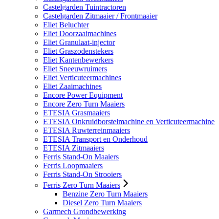
Castelgarden Tuintractoren
Castelgarden Zitmaaier / Frontmaaier
Eliet Beluchter
Eliet Doorzaaimachines
Eliet Granulaat-injector
Eliet Graszodenstekers
Eliet Kantenbewerkers
Eliet Sneeuwruimers
Eliet Verticuteermachines
Eliet Zaaimachines
Encore Power Equipment
Encore Zero Turn Maaiers
ETESIA Grasmaaiers
ETESIA Onkruidborstelmachine en Verticuteermachine
ETESIA Ruwterreinmaaiers
ETESIA Transport en Onderhoud
ETESIA Zitmaaiers
Ferris Stand-On Maaiers
Ferris Loopmaaiers
Ferris Stand-On Strooiers
Ferris Zero Turn Maaiers
Benzine Zero Turn Maaiers
Diesel Zero Turn Maaiers
Garmech Grondbewerking