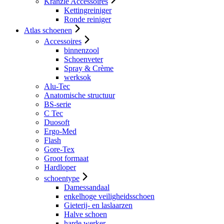
Kranzle Accessoires
Kettingreiniger
Ronde reiniger
Atlas schoenen
Accessoires
binnenzool
Schoenveter
Spray & Crème
werksok
Alu-Tec
Anatomische structuur
BS-serie
C Tec
Duosoft
Ergo-Med
Flash
Gore-Tex
Groot formaat
Hardloper
schoentype
Damessandaal
enkelhoge veiligheidsschoen
Gieterij- en laslaarzen
Halve schoen
harde werker