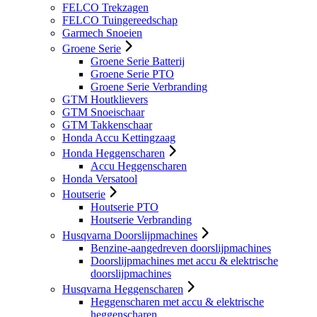
FELCO Trekzagen
FELCO Tuingereedschap
Garmech Snoeien
Groene Serie
Groene Serie Batterij
Groene Serie PTO
Groene Serie Verbranding
GTM Houtklievers
GTM Snoeischaar
GTM Takkenschaar
Honda Accu Kettingzaag
Honda Heggenscharen
Accu Heggenscharen
Honda Versatool
Houtserie
Houtserie PTO
Houtserie Verbranding
Husqvarna Doorslijpmachines
Benzine-aangedreven doorslijpmachines
Doorslijpmachines met accu & elektrische
doorslijpmachines
Husqvarna Heggenscharen
Heggenscharen met accu & elektrische
heggenscharen