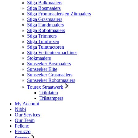
Stiga Balkmaaiers
Stiga Bosmaaiers
Stiga Frontmaaiers en Zitmaaiers
Stiga Grasmaaiers
Stiga Handmaaiers
Stiga Robotmaaiers
Stiga Trimmers
Stiga Tuinfrezen
Stiga Tuintractoren
Stiga Verticuteermachines
Stokmaaiers
Sunseeker Bosmaaiers
Sunseeker Elite
Sunseeker Grasmaaiers
Sunseeker Robotmaaiers
Tourex Straatwerk
Trilplaten
Trilstampers
My Account
Nibbi
Our Services
Our Team
Pellenc
Peruzzo