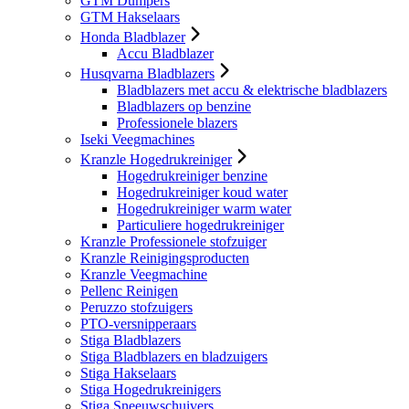
GTM Dumpers
GTM Hakselaars
Honda Bladblazer
Accu Bladblazer
Husqvarna Bladblazers
Bladblazers met accu & elektrische bladblazers
Bladblazers op benzine
Professionele blazers
Iseki Veegmachines
Kranzle Hogedrukreiniger
Hogedrukreiniger benzine
Hogedrukreiniger koud water
Hogedrukreiniger warm water
Particuliere hogedrukreiniger
Kranzle Professionele stofzuiger
Kranzle Reinigingsproducten
Kranzle Veegmachine
Pellenc Reinigen
Peruzzo stofzuigers
PTO-versnipperaars
Stiga Bladblazers
Stiga Bladblazers en bladzuigers
Stiga Hakselaars
Stiga Hogedrukreinigers
Stiga Sneeuwschuivers