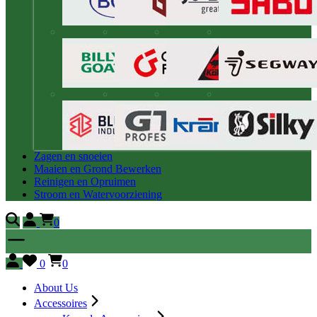
Zagen en snoeien
Maaien en Grond Bewerken
Reinigen en Opruimen
Stroom en Watervoorziening
0
0
0
About Us
Accessoires