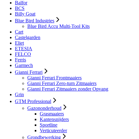
Balfor
BCS
Billy Goat
Blue Bird Industries
Blue Bird Accu Multi-Tool Kits
Cart
Castelgarden
Eliet
ETESIA
FELCO
Ferris
Garmech
Gianni Ferrari
Gianni Ferrari Frontmaaiers
Gianni Ferrari Zero-turn Zitmaaiers
Gianni Ferrari Zitmaaiers zonder Opvang
Grin
GTM Professional
Gazononderhoud
Grasmaaiers
Kantensnijders
Sportline
Verticuteerder
Grondbewerking