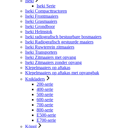
Iseki
Iseki Serie
Iseki Compacttractoren
Iseki Frontmaaiers
Iseki Grasmaaiers
Iseki Grondboor
Iseki Helmstok
Iseki radiografisch bestuurbare bosmaaiers
Iseki Radiografisch gestuurde maaiers
Iseki Ruwterrein zitmaaiers
Iseki Transporters
Iseki Zitmaaiers met opvang
Iseki Zitmaaiers zonder opvang
Klepelmaaiers op aftakas
Klepelmaaiers op aftakas met opvangbak
Knikladers
200-serie
400-serie
500-serie
600-serie
700-serie
800-serie
E500-serie
E700-serie
Köppl