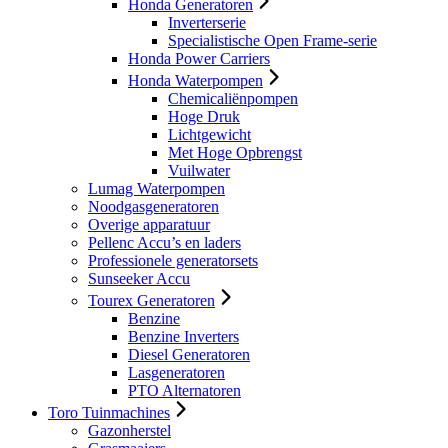
Honda Generatoren
Inverterserie
Specialistische Open Frame-serie
Honda Power Carriers
Honda Waterpompen
Chemicaliënpompen
Hoge Druk
Lichtgewicht
Met Hoge Opbrengst
Vuilwater
Lumag Waterpompen
Noodgasgeneratoren
Overige apparatuur
Pellenc Accu’s en laders
Professionele generatorsets
Sunseeker Accu
Tourex Generatoren
Benzine
Benzine Inverters
Diesel Generatoren
Lasgeneratoren
PTO Alternatoren
Toro Tuinmachines
Gazonherstel