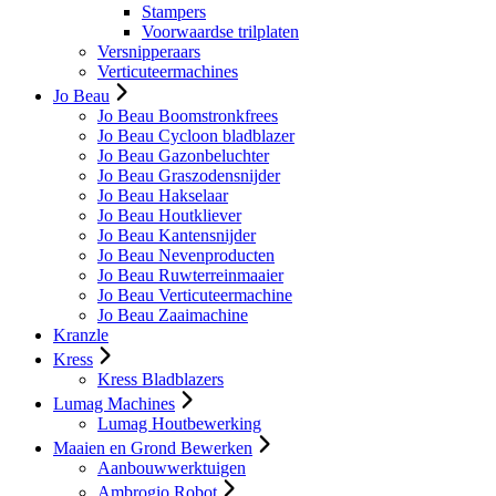
Stampers
Voorwaardse trilplaten
Versnipperaars
Verticuteermachines
Jo Beau
Jo Beau Boomstronkfrees
Jo Beau Cycloon bladblazer
Jo Beau Gazonbeluchter
Jo Beau Graszodensnijder
Jo Beau Hakselaar
Jo Beau Houtkliever
Jo Beau Kantensnijder
Jo Beau Nevenproducten
Jo Beau Ruwterreinmaaier
Jo Beau Verticuteermachine
Jo Beau Zaaimachine
Kranzle
Kress
Kress Bladblazers
Lumag Machines
Lumag Houtbewerking
Maaien en Grond Bewerken
Aanbouwwerktuigen
Ambrogio Robot