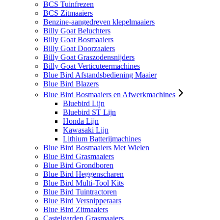
BCS Tuinfrezen
BCS Zitmaaiers
Benzine-aangedreven klepelmaaiers
Billy Goat Beluchters
Billy Goat Bosmaaiers
Billy Goat Doorzaaiers
Billy Goat Graszodensnijders
Billy Goat Verticuteermachines
Blue Bird Afstandsbediening Maaier
Blue Bird Blazers
Blue Bird Bosmaaiers en Afwerkmachines
Bluebird Lijn
Bluebird ST Lijn
Honda Lijn
Kawasaki Lijn
Lithium Batterijmachines
Blue Bird Bosmaaiers Met Wielen
Blue Bird Grasmaaiers
Blue Bird Grondboren
Blue Bird Heggenscharen
Blue Bird Multi-Tool Kits
Blue Bird Tuintractoren
Blue Bird Versnipperaars
Blue Bird Zitmaaiers
Castelgarden Grasmaaiers