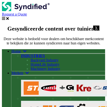
Request a Quote
Gesyndiceerde content over tuinieren
X
Deze website is bedoeld voor dealers om beschikbare merkcontent
te bekijken die ze kunnen syndiceren naar hun eigen websites.
Home
INDUSTRIES
Backyard Industry
HomeLife Industry
Machinery Industry
Merken