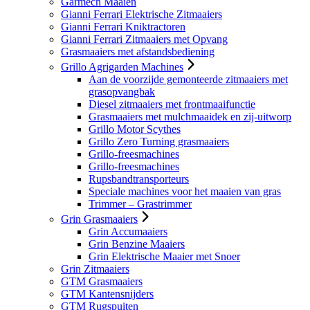
Garmech Maaien
Gianni Ferrari Elektrische Zitmaaiers
Gianni Ferrari Kniktractoren
Gianni Ferrari Zitmaaiers met Opvang
Grasmaaiers met afstandsbediening
Grillo Agrigarden Machines
Aan de voorzijde gemonteerde zitmaaiers met
grasopvangbak
Diesel zitmaaiers met frontmaaifunctie
Grasmaaiers met mulchmaaidek en zij-uitworp
Grillo Motor Scythes
Grillo Zero Turning grasmaaiers
Grillo-freesmachines
Grillo-freesmachines
Rupsbandtransporteurs
Speciale machines voor het maaien van gras
Trimmer – Grastrimmer
Grin Grasmaaiers
Grin Accumaaiers
Grin Benzine Maaiers
Grin Elektrische Maaier met Snoer
Grin Zitmaaiers
GTM Grasmaaiers
GTM Kantensnijders
GTM Rugspuiten