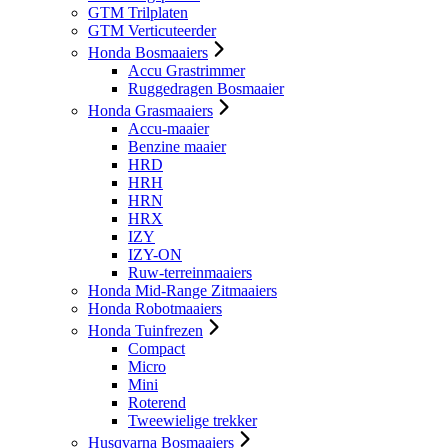
GTM Trilplaten
GTM Verticuteerder
Honda Bosmaaiers
Accu Grastrimmer
Ruggedragen Bosmaaier
Honda Grasmaaiers
Accu-maaier
Benzine maaier
HRD
HRH
HRN
HRX
IZY
IZY-ON
Ruw-terreinmaaiers
Honda Mid-Range Zitmaaiers
Honda Robotmaaiers
Honda Tuinfrezen
Compact
Micro
Mini
Roterend
Tweewielige trekker
Husqvarna Bosmaaiers