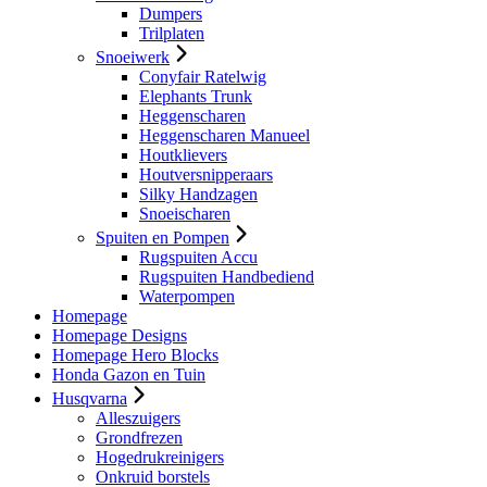
Dumpers
Trilplaten
Snoeiwerk
Conyfair Ratelwig
Elephants Trunk
Heggenscharen
Heggenscharen Manueel
Houtklievers
Houtversnipperaars
Silky Handzagen
Snoeischaren
Spuiten en Pompen
Rugspuiten Accu
Rugspuiten Handbediend
Waterpompen
Homepage
Homepage Designs
Homepage Hero Blocks
Honda Gazon en Tuin
Husqvarna
Alleszuigers
Grondfrezen
Hogedrukreinigers
Onkruid borstels