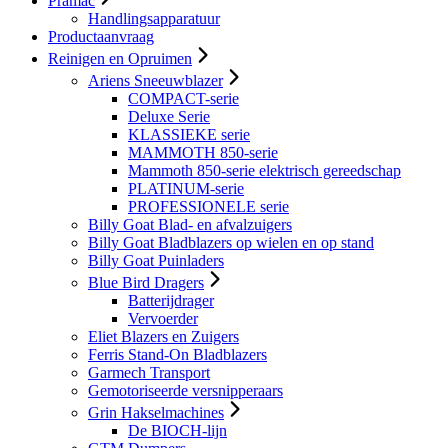
Pramac
Handlingsapparatuur
Productaanvraag
Reinigen en Opruimen
Ariens Sneeuwblazer
COMPACT-serie
Deluxe Serie
KLASSIEKE serie
MAMMOTH 850-serie
Mammoth 850-serie elektrisch gereedschap
PLATINUM-serie
PROFESSIONELE serie
Billy Goat Blad- en afvalzuigers
Billy Goat Bladblazers op wielen en op stand
Billy Goat Puinladers
Blue Bird Dragers
Batterijdrager
Vervoerder
Eliet Blazers en Zuigers
Ferris Stand-On Bladblazers
Garmech Transport
Gemotoriseerde versnipperaars
Grin Hakselmachines
De BIOCH-lijn