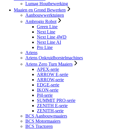
Lumag Houtbewerking
Maaien en Grond Bewerken
Aanbouwwerktuigen
Ambrogio Robot
Green Line
Next Line
Next Line 4WD
Next Line AI
Pro Line
Ariens
Ariens Onkruidborstelmachines
Ariens Zero Turn Maaiers
APEX-serie
ARROW E-serie
ARROW-serie
EDGE-serie
IKON-serie
Pijl-serie
SUMMIT PRO-serie
ZENITH E-serie
ZENITH-serie
BCS Aanbouwmaaiers
BCS Motormaaiers
BCS Tractoren