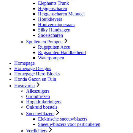
Elephants Trunk
Heggenscharen
Heggenscharen Manueel
Houtklievers
Houtversnipperaars
Silky Handzagen
Snoeischaren
Spuiten en Pompen
Rugspuiten Accu
Rugspuiten Handbediend
Waterpompen
Homepage
Homepage Designs
Homepage Hero Blocks
Honda Gazon en Tuin
Husqvarna
Alleszuigers
Grondfrezen
Hogedrukreinigers
Onkruid borstels
Sneeuwblazers
Elektrische sneeuwblazers
Sneeuwblazers voor particulieren
Verdichters