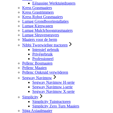
Eénassige Werktuigdragers
Kress Grasmaaiers
Kress Grastrimmers
Kress Robot Grasmaaiers
Lumag Grondboorinstallaties
Lumag Kiepwagen
Lumag Mulch/hooggrasmaaiers
Lumag Sleuvengravers
Maaiers voor de berm
Nibbi Tweewielige tractoren
Intensief gebruik
Privégebruik
Professioneel
Pellenc Bosmaaien
Pellenc Maaien
Pellenc Onkruid verwijderen
Segway Navimow
Segway Navimow H-serie
Segway Navimow i-serie
Segway Navimow X-serie
Simplicity
Simplicity Tuintractoren
Simplicity Zero Turn Maaiers
Stiga Axiaalmaaier