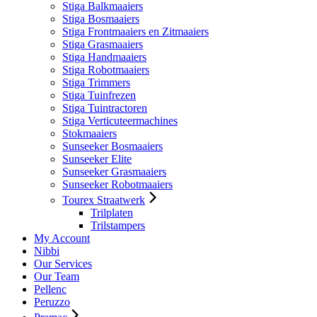
Stiga Balkmaaiers
Stiga Bosmaaiers
Stiga Frontmaaiers en Zitmaaiers
Stiga Grasmaaiers
Stiga Handmaaiers
Stiga Robotmaaiers
Stiga Trimmers
Stiga Tuinfrezen
Stiga Tuintractoren
Stiga Verticuteermachines
Stokmaaiers
Sunseeker Bosmaaiers
Sunseeker Elite
Sunseeker Grasmaaiers
Sunseeker Robotmaaiers
Tourex Straatwerk
Trilplaten
Trilstampers
My Account
Nibbi
Our Services
Our Team
Pellenc
Peruzzo