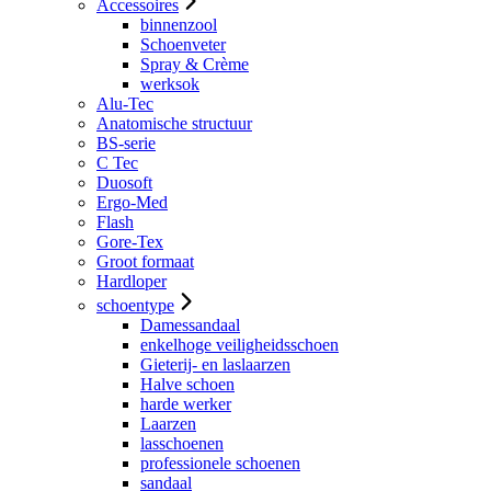
Accessoires
binnenzool
Schoenveter
Spray & Crème
werksok
Alu-Tec
Anatomische structuur
BS-serie
C Tec
Duosoft
Ergo-Med
Flash
Gore-Tex
Groot formaat
Hardloper
schoentype
Damessandaal
enkelhoge veiligheidsschoen
Gieterij- en laslaarzen
Halve schoen
harde werker
Laarzen
lasschoenen
professionele schoenen
sandaal