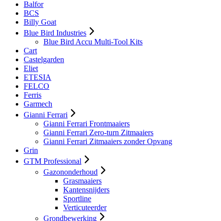
Balfor
BCS
Billy Goat
Blue Bird Industries
Blue Bird Accu Multi-Tool Kits
Cart
Castelgarden
Eliet
ETESIA
FELCO
Ferris
Garmech
Gianni Ferrari
Gianni Ferrari Frontmaaiers
Gianni Ferrari Zero-turn Zitmaaiers
Gianni Ferrari Zitmaaiers zonder Opvang
Grin
GTM Professional
Gazononderhoud
Grasmaaiers
Kantensnijders
Sportline
Verticuteerder
Grondbewerking