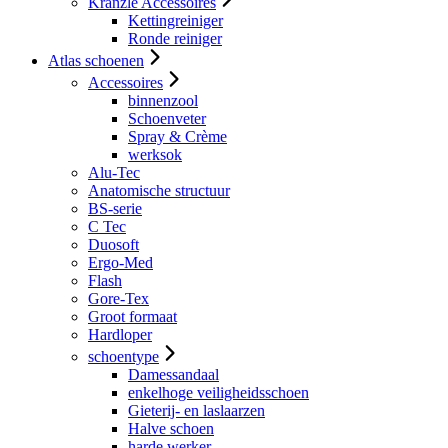
Kranzle Accessoires
Kettingreiniger
Ronde reiniger
Atlas schoenen
Accessoires
binnenzool
Schoenveter
Spray & Crème
werksok
Alu-Tec
Anatomische structuur
BS-serie
C Tec
Duosoft
Ergo-Med
Flash
Gore-Tex
Groot formaat
Hardloper
schoentype
Damessandaal
enkelhoge veiligheidsschoen
Gieterij- en laslaarzen
Halve schoen
harde werker