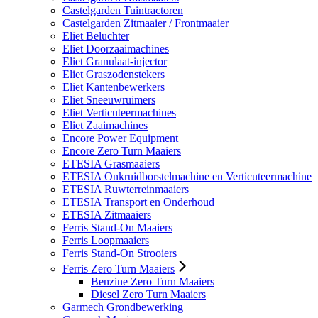
Castelgarden Tuintractoren
Castelgarden Zitmaaier / Frontmaaier
Eliet Beluchter
Eliet Doorzaaimachines
Eliet Granulaat-injector
Eliet Graszodenstekers
Eliet Kantenbewerkers
Eliet Sneeuwruimers
Eliet Verticuteermachines
Eliet Zaaimachines
Encore Power Equipment
Encore Zero Turn Maaiers
ETESIA Grasmaaiers
ETESIA Onkruidborstelmachine en Verticuteermachine
ETESIA Ruwterreinmaaiers
ETESIA Transport en Onderhoud
ETESIA Zitmaaiers
Ferris Stand-On Maaiers
Ferris Loopmaaiers
Ferris Stand-On Strooiers
Ferris Zero Turn Maaiers
Benzine Zero Turn Maaiers
Diesel Zero Turn Maaiers
Garmech Grondbewerking