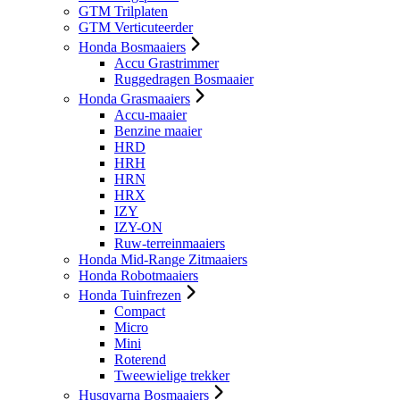
GTM Trilplaten
GTM Verticuteerder
Honda Bosmaaiers
Accu Grastrimmer
Ruggedragen Bosmaaier
Honda Grasmaaiers
Accu-maaier
Benzine maaier
HRD
HRH
HRN
HRX
IZY
IZY-ON
Ruw-terreinmaaiers
Honda Mid-Range Zitmaaiers
Honda Robotmaaiers
Honda Tuinfrezen
Compact
Micro
Mini
Roterend
Tweewielige trekker
Husqvarna Bosmaaiers