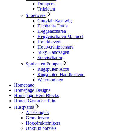
Dumpers
Trilplaten
Snoeiwerk
Conyfair Ratelwig
Elephants Trunk
Heggenscharen
Heggenscharen Manueel
Houtklievers
Houtversnipperaars
Silky Handzagen
Snoeischaren
Spuiten en Pompen
Rugspuiten Accu
Rugspuiten Handbediend
Waterpompen
Homepage
Homepage Designs
Homepage Hero Blocks
Honda Gazon en Tuin
Husqvarna
Alleszuigers
Grondfrezen
Hogedrukreinigers
Onkruid borstels