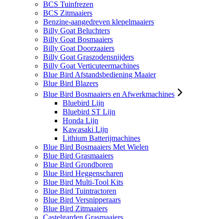
BCS Tuinfrezen
BCS Zitmaaiers
Benzine-aangedreven klepelmaaiers
Billy Goat Beluchters
Billy Goat Bosmaaiers
Billy Goat Doorzaaiers
Billy Goat Graszodensnijders
Billy Goat Verticuteermachines
Blue Bird Afstandsbediening Maaier
Blue Bird Blazers
Blue Bird Bosmaaiers en Afwerkmachines
Bluebird Lijn
Bluebird ST Lijn
Honda Lijn
Kawasaki Lijn
Lithium Batterijmachines
Blue Bird Bosmaaiers Met Wielen
Blue Bird Grasmaaiers
Blue Bird Grondboren
Blue Bird Heggenscharen
Blue Bird Multi-Tool Kits
Blue Bird Tuintractoren
Blue Bird Versnipperaars
Blue Bird Zitmaaiers
Castelgarden Grasmaaiers