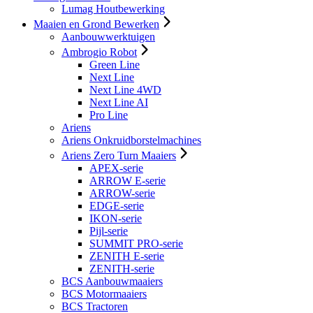
Lumag Houtbewerking
Maaien en Grond Bewerken
Aanbouwwerktuigen
Ambrogio Robot
Green Line
Next Line
Next Line 4WD
Next Line AI
Pro Line
Ariens
Ariens Onkruidborstelmachines
Ariens Zero Turn Maaiers
APEX-serie
ARROW E-serie
ARROW-serie
EDGE-serie
IKON-serie
Pijl-serie
SUMMIT PRO-serie
ZENITH E-serie
ZENITH-serie
BCS Aanbouwmaaiers
BCS Motormaaiers
BCS Tractoren