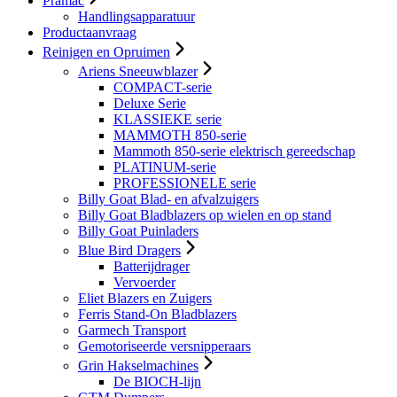
Pramac
Handlingsapparatuur
Productaanvraag
Reinigen en Opruimen
Ariens Sneeuwblazer
COMPACT-serie
Deluxe Serie
KLASSIEKE serie
MAMMOTH 850-serie
Mammoth 850-serie elektrisch gereedschap
PLATINUM-serie
PROFESSIONELE serie
Billy Goat Blad- en afvalzuigers
Billy Goat Bladblazers op wielen en op stand
Billy Goat Puinladers
Blue Bird Dragers
Batterijdrager
Vervoerder
Eliet Blazers en Zuigers
Ferris Stand-On Bladblazers
Garmech Transport
Gemotoriseerde versnipperaars
Grin Hakselmachines
De BIOCH-lijn