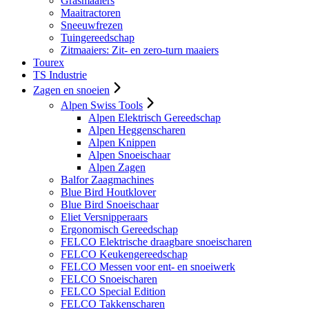
Grasmaaiers
Maaitractoren
Sneeuwfrezen
Tuingereedschap
Zitmaaiers: Zit- en zero-turn maaiers
Tourex
TS Industrie
Zagen en snoeien
Alpen Swiss Tools
Alpen Elektrisch Gereedschap
Alpen Heggenscharen
Alpen Knippen
Alpen Snoeischaar
Alpen Zagen
Balfor Zaagmachines
Blue Bird Houtklover
Blue Bird Snoeischaar
Eliet Versnipperaars
Ergonomisch Gereedschap
FELCO Elektrische draagbare snoeischaren
FELCO Keukengereedschap
FELCO Messen voor ent- en snoeiwerk
FELCO Snoeischaren
FELCO Special Edition
FELCO Takkenscharen