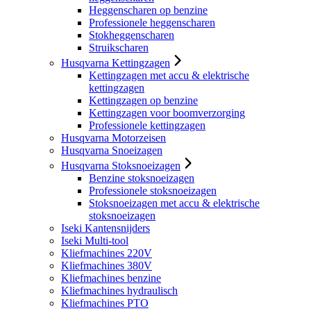
Heggenscharen op benzine
Professionele heggenscharen
Stokheggenscharen
Struikscharen
Husqvarna Kettingzagen
Kettingzagen met accu & elektrische
kettingzagen
Kettingzagen op benzine
Kettingzagen voor boomverzorging
Professionele kettingzagen
Husqvarna Motorzeisen
Husqvarna Snoeizagen
Husqvarna Stoksnoeizagen
Benzine stoksnoeizagen
Professionele stoksnoeizagen
Stoksnoeizagen met accu & elektrische
stoksnoeizagen
Iseki Kantensnijders
Iseki Multi-tool
Kliefmachines 220V
Kliefmachines 380V
Kliefmachines benzine
Kliefmachines hydraulisch
Kliefmachines PTO