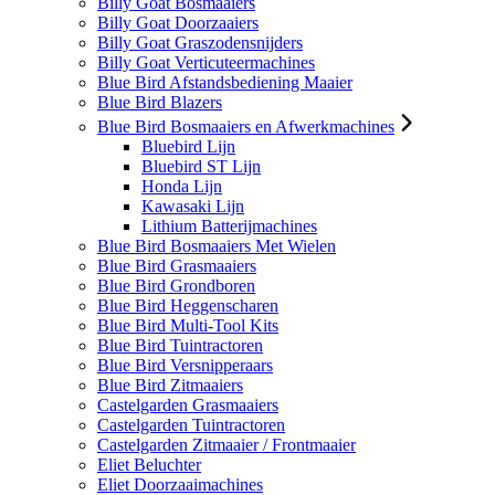
Billy Goat Bosmaaiers
Billy Goat Doorzaaiers
Billy Goat Graszodensnijders
Billy Goat Verticuteermachines
Blue Bird Afstandsbediening Maaier
Blue Bird Blazers
Blue Bird Bosmaaiers en Afwerkmachines
Bluebird Lijn
Bluebird ST Lijn
Honda Lijn
Kawasaki Lijn
Lithium Batterijmachines
Blue Bird Bosmaaiers Met Wielen
Blue Bird Grasmaaiers
Blue Bird Grondboren
Blue Bird Heggenscharen
Blue Bird Multi-Tool Kits
Blue Bird Tuintractoren
Blue Bird Versnipperaars
Blue Bird Zitmaaiers
Castelgarden Grasmaaiers
Castelgarden Tuintractoren
Castelgarden Zitmaaier / Frontmaaier
Eliet Beluchter
Eliet Doorzaaimachines