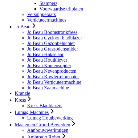
Stampers
Voorwaardse trilplaten
Versnipperaars
Verticuteermachines
Jo Beau
Jo Beau Boomstronkfrees
Jo Beau Cycloon bladblazer
Jo Beau Gazonbeluchter
Jo Beau Graszodensnijder
Jo Beau Hakselaar
Jo Beau Houtkliever
Jo Beau Kantensnijder
Jo Beau Nevenproducten
Jo Beau Ruwterreinmaaier
Jo Beau Verticuteermachine
Jo Beau Zaaimachine
Kranzle
Kress
Kress Bladblazers
Lumag Machines
Lumag Houtbewerking
Maaien en Grond Bewerken
Aanbouwwerktuigen
Ambrogio Robot