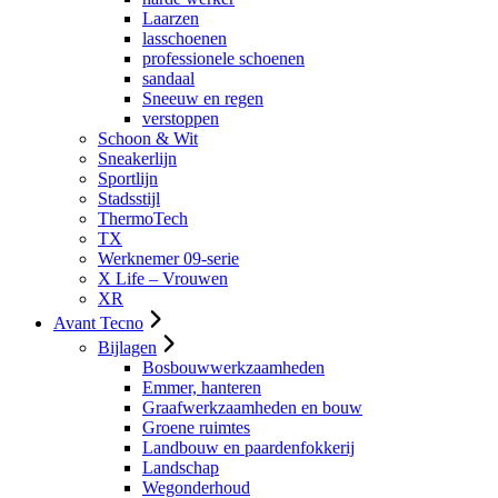
Laarzen
lasschoenen
professionele schoenen
sandaal
Sneeuw en regen
verstoppen
Schoon & Wit
Sneakerlijn
Sportlijn
Stadsstijl
ThermoTech
TX
Werknemer 09-serie
X Life – Vrouwen
XR
Avant Tecno
Bijlagen
Bosbouwwerkzaamheden
Emmer, hanteren
Graafwerkzaamheden en bouw
Groene ruimtes
Landbouw en paardenfokkerij
Landschap
Wegonderhoud