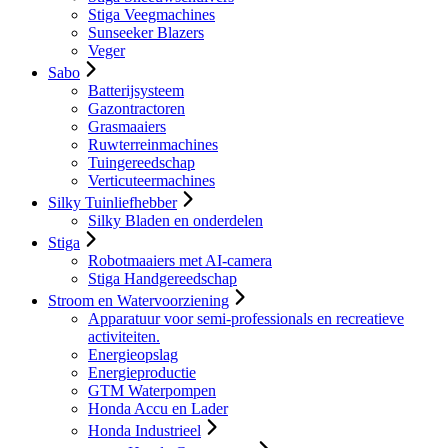
Stiga Veegmachines
Sunseeker Blazers
Veger
Sabo
Batterijsysteem
Gazontractoren
Grasmaaiers
Ruwterreinmachines
Tuingereedschap
Verticuteermachines
Silky Tuinliefhebber
Silky Bladen en onderdelen
Stiga
Robotmaaiers met AI-camera
Stiga Handgereedschap
Stroom en Watervoorziening
Apparatuur voor semi-professionals en recreatieve
activiteiten.
Energieopslag
Energieproductie
GTM Waterpompen
Honda Accu en Lader
Honda Industrieel