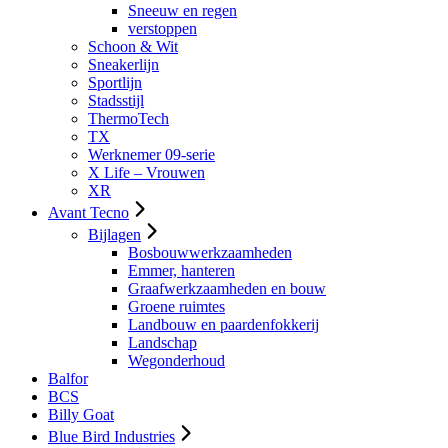
Sneeuw en regen
verstoppen
Schoon & Wit
Sneakerlijn
Sportlijn
Stadsstijl
ThermoTech
TX
Werknemer 09-serie
X Life – Vrouwen
XR
Avant Tecno
Bijlagen
Bosbouwwerkzaamheden
Emmer, hanteren
Graafwerkzaamheden en bouw
Groene ruimtes
Landbouw en paardenfokkerij
Landschap
Wegonderhoud
Balfor
BCS
Billy Goat
Blue Bird Industries