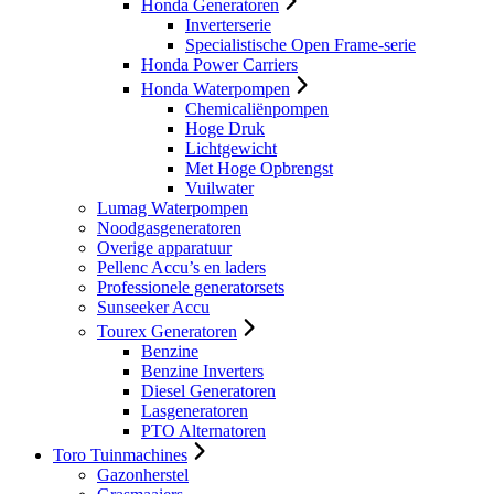
Honda Generatoren
Inverterserie
Specialistische Open Frame-serie
Honda Power Carriers
Honda Waterpompen
Chemicaliënpompen
Hoge Druk
Lichtgewicht
Met Hoge Opbrengst
Vuilwater
Lumag Waterpompen
Noodgasgeneratoren
Overige apparatuur
Pellenc Accu’s en laders
Professionele generatorsets
Sunseeker Accu
Tourex Generatoren
Benzine
Benzine Inverters
Diesel Generatoren
Lasgeneratoren
PTO Alternatoren
Toro Tuinmachines
Gazonherstel