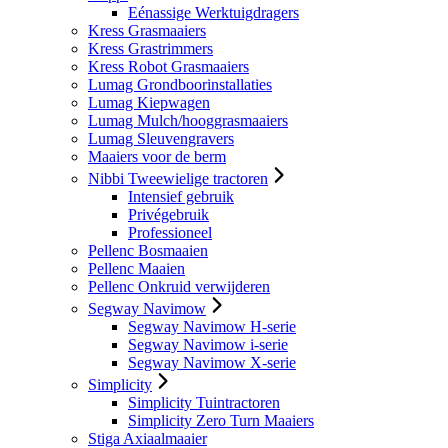
Eénassige Werktuigdragers
Kress Grasmaaiers
Kress Grastrimmers
Kress Robot Grasmaaiers
Lumag Grondboorinstallaties
Lumag Kiepwagen
Lumag Mulch/hooggrasmaaiers
Lumag Sleuvengravers
Maaiers voor de berm
Nibbi Tweewielige tractoren
Intensief gebruik
Privégebruik
Professioneel
Pellenc Bosmaaien
Pellenc Maaien
Pellenc Onkruid verwijderen
Segway Navimow
Segway Navimow H-serie
Segway Navimow i-serie
Segway Navimow X-serie
Simplicity
Simplicity Tuintractoren
Simplicity Zero Turn Maaiers
Stiga Axiaalmaaier