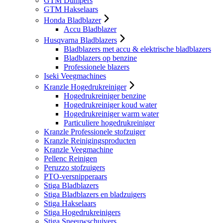
GTM Dumpers
GTM Hakselaars
Honda Bladblazer
Accu Bladblazer
Husqvarna Bladblazers
Bladblazers met accu & elektrische bladblazers
Bladblazers op benzine
Professionele blazers
Iseki Veegmachines
Kranzle Hogedrukreiniger
Hogedrukreiniger benzine
Hogedrukreiniger koud water
Hogedrukreiniger warm water
Particuliere hogedrukreiniger
Kranzle Professionele stofzuiger
Kranzle Reinigingsproducten
Kranzle Veegmachine
Pellenc Reinigen
Peruzzo stofzuigers
PTO-versnipperaars
Stiga Bladblazers
Stiga Bladblazers en bladzuigers
Stiga Hakselaars
Stiga Hogedrukreinigers
Stiga Sneeuwschuivers