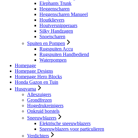
Elephants Trunk
Heggenscharen
Heggenscharen Manueel
Houtklievers
Houtversnipperaars
Silky Handzagen
Snoeischaren
Spuiten en Pompen
Rugspuiten Accu
Rugspuiten Handbediend
Waterpompen
Homepage
Homepage Designs
Homepage Hero Blocks
Honda Gazon en Tuin
Husqvarna
Alleszuigers
Grondfrezen
Hogedrukreinigers
Onkruid borstels
Sneeuwblazers
Elektrische sneeuwblazers
Sneeuwblazers voor particulieren
Verdichters