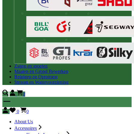
Zagen en snoeien
Maaien en Grond Bewerken
Reinigen en Opruimen
Stroom en Watervoorziening
0
0
0
About Us
Accessoires