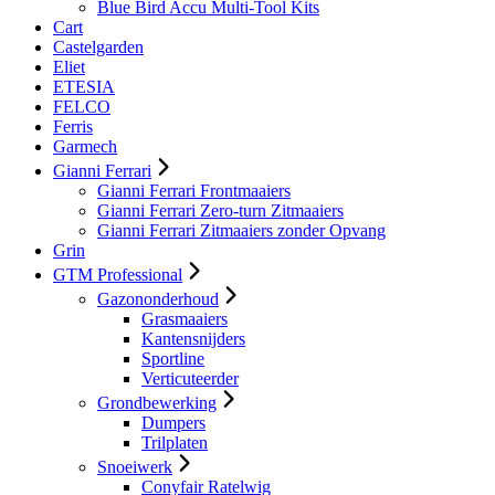
Blue Bird Accu Multi-Tool Kits
Cart
Castelgarden
Eliet
ETESIA
FELCO
Ferris
Garmech
Gianni Ferrari
Gianni Ferrari Frontmaaiers
Gianni Ferrari Zero-turn Zitmaaiers
Gianni Ferrari Zitmaaiers zonder Opvang
Grin
GTM Professional
Gazononderhoud
Grasmaaiers
Kantensnijders
Sportline
Verticuteerder
Grondbewerking
Dumpers
Trilplaten
Snoeiwerk
Conyfair Ratelwig