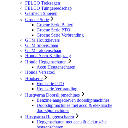
FELCO Trekzagen
FELCO Tuingereedschap
Garmech Snoeien
Groene Serie
Groene Serie Batterij
Groene Serie PTO
Groene Serie Verbranding
GTM Houtklievers
GTM Snoeischaar
GTM Takkenschaar
Honda Accu Kettingzaag
Honda Heggenscharen
Accu Heggenscharen
Honda Versatool
Houtserie
Houtserie PTO
Houtserie Verbranding
Husqvarna Doorslijpmachines
Benzine-aangedreven doorslijpmachines
Doorslijpmachines met accu & elektrische
doorslijpmachines
Husqvarna Heggenscharen
Heggenscharen met accu & elektrische
heggenscharen