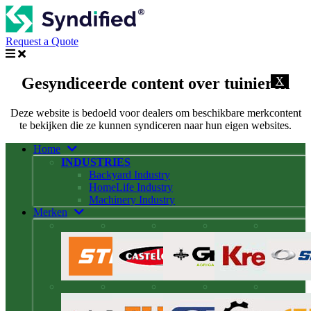
Request a Quote
Gesyndiceerde content over tuinieren
X
Deze website is bedoeld voor dealers om beschikbare merkcontent
te bekijken die ze kunnen syndiceren naar hun eigen websites.
Home
INDUSTRIES
Backyard Industry
HomeLife Industry
Machinery Industry
Merken