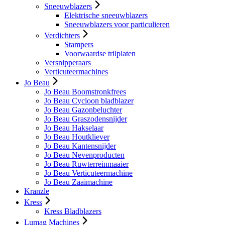
Sneeuwblazers
Elektrische sneeuwblazers
Sneeuwblazers voor particulieren
Verdichters
Stampers
Voorwaardse trilplaten
Versnipperaars
Verticuteermachines
Jo Beau
Jo Beau Boomstronkfrees
Jo Beau Cycloon bladblazer
Jo Beau Gazonbeluchter
Jo Beau Graszodensnijder
Jo Beau Hakselaar
Jo Beau Houtkliever
Jo Beau Kantensnijder
Jo Beau Nevenproducten
Jo Beau Ruwterreinmaaier
Jo Beau Verticuteermachine
Jo Beau Zaaimachine
Kranzle
Kress
Kress Bladblazers
Lumag Machines