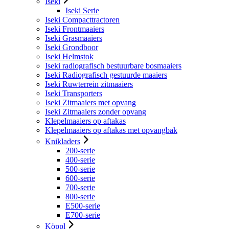
Iseki
Iseki Serie
Iseki Compacttractoren
Iseki Frontmaaiers
Iseki Grasmaaiers
Iseki Grondboor
Iseki Helmstok
Iseki radiografisch bestuurbare bosmaaiers
Iseki Radiografisch gestuurde maaiers
Iseki Ruwterrein zitmaaiers
Iseki Transporters
Iseki Zitmaaiers met opvang
Iseki Zitmaaiers zonder opvang
Klepelmaaiers op aftakas
Klepelmaaiers op aftakas met opvangbak
Knikladers
200-serie
400-serie
500-serie
600-serie
700-serie
800-serie
E500-serie
E700-serie
Köppl