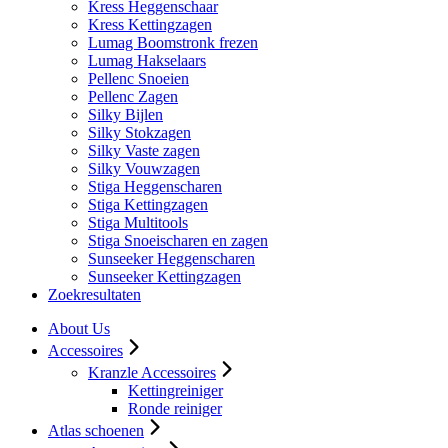
Kress Heggenschaar
Kress Kettingzagen
Lumag Boomstronk frezen
Lumag Hakselaars
Pellenc Snoeien
Pellenc Zagen
Silky Bijlen
Silky Stokzagen
Silky Vaste zagen
Silky Vouwzagen
Stiga Heggenscharen
Stiga Kettingzagen
Stiga Multitools
Stiga Snoeischaren en zagen
Sunseeker Heggenscharen
Sunseeker Kettingzagen
Zoekresultaten
About Us
Accessoires
Kranzle Accessoires
Kettingreiniger
Ronde reiniger
Atlas schoenen