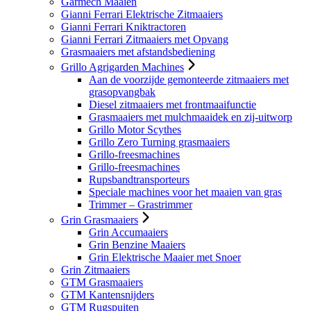
Garmech Maaien
Gianni Ferrari Elektrische Zitmaaiers
Gianni Ferrari Kniktractoren
Gianni Ferrari Zitmaaiers met Opvang
Grasmaaiers met afstandsbediening
Grillo Agrigarden Machines
Aan de voorzijde gemonteerde zitmaaiers met
grasopvangbak
Diesel zitmaaiers met frontmaaifunctie
Grasmaaiers met mulchmaaidek en zij-uitworp
Grillo Motor Scythes
Grillo Zero Turning grasmaaiers
Grillo-freesmachines
Grillo-freesmachines
Rupsbandtransporteurs
Speciale machines voor het maaien van gras
Trimmer – Grastrimmer
Grin Grasmaaiers
Grin Accumaaiers
Grin Benzine Maaiers
Grin Elektrische Maaier met Snoer
Grin Zitmaaiers
GTM Grasmaaiers
GTM Kantensnijders
GTM Rugspuiten