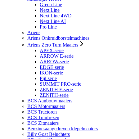
Green Line
Next Line
Next Line 4WD
Next Line AI
Pro Line
Ariens
Ariens Onkruidborstelmachines
Ariens Zero Turn Maaiers
APEX-serie
ARROW E-serie
ARROW-serie
EDGE-serie
IKON-serie
Pijl-serie
SUMMIT PRO-serie
ZENITH E-serie
ZENITH-serie
BCS Aanbouwmaaiers
BCS Motormaaiers
BCS Tractoren
BCS Tuinfrezen
BCS Zitmaaiers
Benzine-aangedreven klepelmaaiers
Billy Goat Beluchters