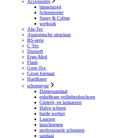
Accessoires
binnenzool
Schoenveter
Spray & Crème
werksok
Alu-Tec
Anatomische structuur
BS-serie
C Tec
Duosoft
Ergo-Med
Flash
Gore-Tex
Groot formaat
Hardloper
schoentype
Damessandaal
enkelhoge veiligheidsschoen
Gieterij- en laslaarzen
Halve schoen
harde werker
Laarzen
lasschoenen
professionele schoenen
sandaal