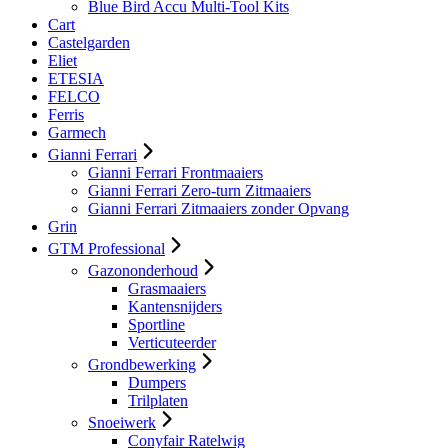
Blue Bird Accu Multi-Tool Kits
Cart
Castelgarden
Eliet
ETESIA
FELCO
Ferris
Garmech
Gianni Ferrari
Gianni Ferrari Frontmaaiers
Gianni Ferrari Zero-turn Zitmaaiers
Gianni Ferrari Zitmaaiers zonder Opvang
Grin
GTM Professional
Gazononderhoud
Grasmaaiers
Kantensnijders
Sportline
Verticuteerder
Grondbewerking
Dumpers
Trilplaten
Snoeiwerk
Conyfair Ratelwig