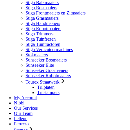
Stiga Balkmaaiers
Stiga Bosmaaiers
Stiga Frontmaaiers en Zitmaaiers
Stiga Grasmaaiers
Stiga Handmaaiers
Stiga Robotmaaiers
Stiga Trimmers
Stiga Tuinfrezen
Stiga Tuintractoren
Stiga Verticuteermachines
Stokmaaiers
Sunseeker Bosmaaiers
Sunseeker Elite
Sunseeker Grasmaaiers
Sunseeker Robotmaaiers
Tourex Straatwerk
Trilplaten
Trilstampers
My Account
Nibbi
Our Services
Our Team
Pellenc
Peruzzo