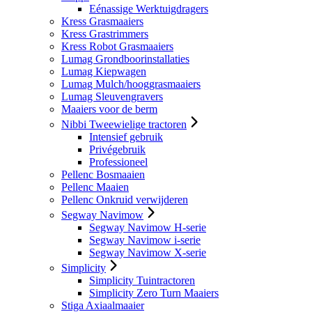
Eénassige Werktuigdragers
Kress Grasmaaiers
Kress Grastrimmers
Kress Robot Grasmaaiers
Lumag Grondboorinstallaties
Lumag Kiepwagen
Lumag Mulch/hooggrasmaaiers
Lumag Sleuvengravers
Maaiers voor de berm
Nibbi Tweewielige tractoren
Intensief gebruik
Privégebruik
Professioneel
Pellenc Bosmaaien
Pellenc Maaien
Pellenc Onkruid verwijderen
Segway Navimow
Segway Navimow H-serie
Segway Navimow i-serie
Segway Navimow X-serie
Simplicity
Simplicity Tuintractoren
Simplicity Zero Turn Maaiers
Stiga Axiaalmaaier