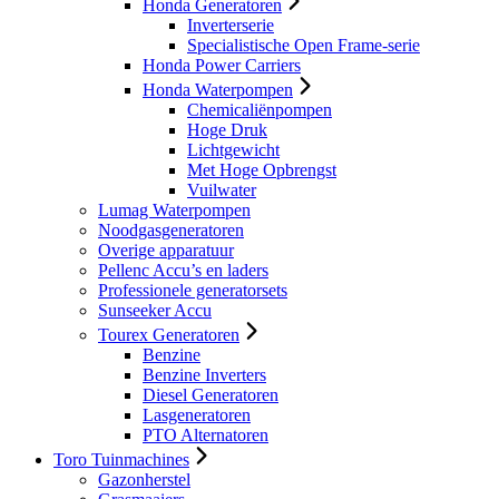
Honda Generatoren
Inverterserie
Specialistische Open Frame-serie
Honda Power Carriers
Honda Waterpompen
Chemicaliënpompen
Hoge Druk
Lichtgewicht
Met Hoge Opbrengst
Vuilwater
Lumag Waterpompen
Noodgasgeneratoren
Overige apparatuur
Pellenc Accu’s en laders
Professionele generatorsets
Sunseeker Accu
Tourex Generatoren
Benzine
Benzine Inverters
Diesel Generatoren
Lasgeneratoren
PTO Alternatoren
Toro Tuinmachines
Gazonherstel