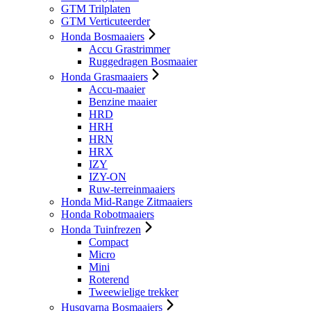
GTM Trilplaten
GTM Verticuteerder
Honda Bosmaaiers
Accu Grastrimmer
Ruggedragen Bosmaaier
Honda Grasmaaiers
Accu-maaier
Benzine maaier
HRD
HRH
HRN
HRX
IZY
IZY-ON
Ruw-terreinmaaiers
Honda Mid-Range Zitmaaiers
Honda Robotmaaiers
Honda Tuinfrezen
Compact
Micro
Mini
Roterend
Tweewielige trekker
Husqvarna Bosmaaiers