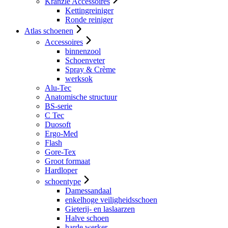
Kranzle Accessoires
Kettingreiniger
Ronde reiniger
Atlas schoenen
Accessoires
binnenzool
Schoenveter
Spray & Crème
werksok
Alu-Tec
Anatomische structuur
BS-serie
C Tec
Duosoft
Ergo-Med
Flash
Gore-Tex
Groot formaat
Hardloper
schoentype
Damessandaal
enkelhoge veiligheidsschoen
Gieterij- en laslaarzen
Halve schoen
harde werker