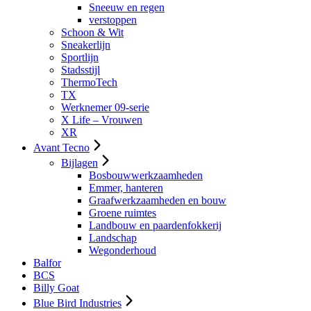
Sneeuw en regen
verstoppen
Schoon & Wit
Sneakerlijn
Sportlijn
Stadsstijl
ThermoTech
TX
Werknemer 09-serie
X Life – Vrouwen
XR
Avant Tecno
Bijlagen
Bosbouwwerkzaamheden
Emmer, hanteren
Graafwerkzaamheden en bouw
Groene ruimtes
Landbouw en paardenfokkerij
Landschap
Wegonderhoud
Balfor
BCS
Billy Goat
Blue Bird Industries