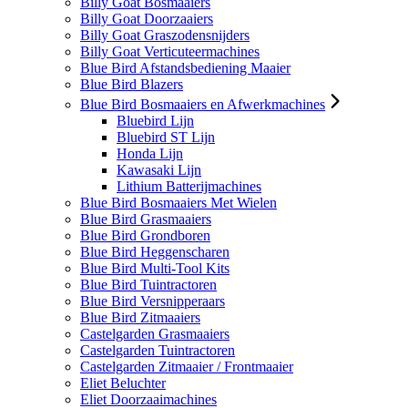
Billy Goat Bosmaaiers
Billy Goat Doorzaaiers
Billy Goat Graszodensnijders
Billy Goat Verticuteermachines
Blue Bird Afstandsbediening Maaier
Blue Bird Blazers
Blue Bird Bosmaaiers en Afwerkmachines
Bluebird Lijn
Bluebird ST Lijn
Honda Lijn
Kawasaki Lijn
Lithium Batterijmachines
Blue Bird Bosmaaiers Met Wielen
Blue Bird Grasmaaiers
Blue Bird Grondboren
Blue Bird Heggenscharen
Blue Bird Multi-Tool Kits
Blue Bird Tuintractoren
Blue Bird Versnipperaars
Blue Bird Zitmaaiers
Castelgarden Grasmaaiers
Castelgarden Tuintractoren
Castelgarden Zitmaaier / Frontmaaier
Eliet Beluchter
Eliet Doorzaaimachines