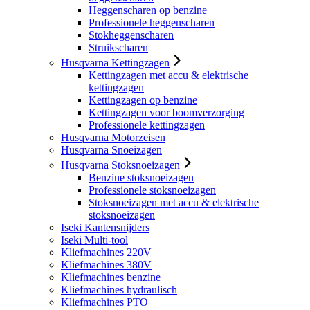
Heggenscharen op benzine
Professionele heggenscharen
Stokheggenscharen
Struikscharen
Husqvarna Kettingzagen
Kettingzagen met accu & elektrische
kettingzagen
Kettingzagen op benzine
Kettingzagen voor boomverzorging
Professionele kettingzagen
Husqvarna Motorzeisen
Husqvarna Snoeizagen
Husqvarna Stoksnoeizagen
Benzine stoksnoeizagen
Professionele stoksnoeizagen
Stoksnoeizagen met accu & elektrische
stoksnoeizagen
Iseki Kantensnijders
Iseki Multi-tool
Kliefmachines 220V
Kliefmachines 380V
Kliefmachines benzine
Kliefmachines hydraulisch
Kliefmachines PTO