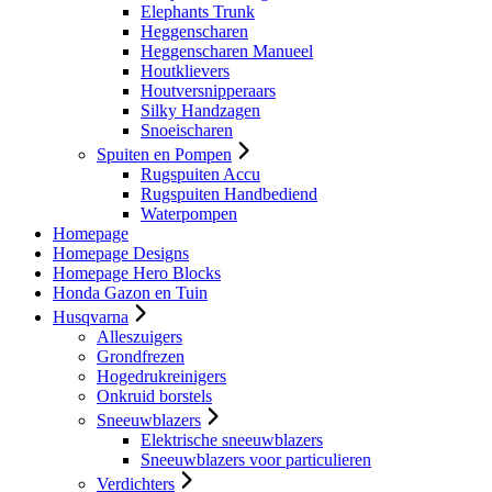
Elephants Trunk
Heggenscharen
Heggenscharen Manueel
Houtklievers
Houtversnipperaars
Silky Handzagen
Snoeischaren
Spuiten en Pompen
Rugspuiten Accu
Rugspuiten Handbediend
Waterpompen
Homepage
Homepage Designs
Homepage Hero Blocks
Honda Gazon en Tuin
Husqvarna
Alleszuigers
Grondfrezen
Hogedrukreinigers
Onkruid borstels
Sneeuwblazers
Elektrische sneeuwblazers
Sneeuwblazers voor particulieren
Verdichters