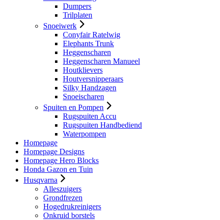
Dumpers
Trilplaten
Snoeiwerk
Conyfair Ratelwig
Elephants Trunk
Heggenscharen
Heggenscharen Manueel
Houtklievers
Houtversnipperaars
Silky Handzagen
Snoeischaren
Spuiten en Pompen
Rugspuiten Accu
Rugspuiten Handbediend
Waterpompen
Homepage
Homepage Designs
Homepage Hero Blocks
Honda Gazon en Tuin
Husqvarna
Alleszuigers
Grondfrezen
Hogedrukreinigers
Onkruid borstels