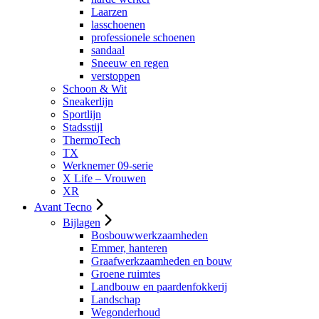
Laarzen
lasschoenen
professionele schoenen
sandaal
Sneeuw en regen
verstoppen
Schoon & Wit
Sneakerlijn
Sportlijn
Stadsstijl
ThermoTech
TX
Werknemer 09-serie
X Life – Vrouwen
XR
Avant Tecno
Bijlagen
Bosbouwwerkzaamheden
Emmer, hanteren
Graafwerkzaamheden en bouw
Groene ruimtes
Landbouw en paardenfokkerij
Landschap
Wegonderhoud