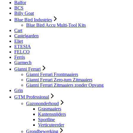
Balfor
BCS
Billy Goat
Blue Bird Industries
Blue Bird Accu Multi-Tool Kits
Cart
Castelgarden
Eliet
ETESIA
FELCO
Ferris
Garmech
Gianni Ferrari
Gianni Ferrari Frontmaaiers
Gianni Ferrari Zero-turn Zitmaaiers
Gianni Ferrari Zitmaaiers zonder Opvang
Grin
GTM Professional
Gazononderhoud
Grasmaaiers
Kantensnijders
Sportline
Verticuteerder
Grondbewerking