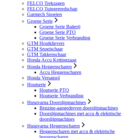
FELCO Trekzagen
FELCO Tuingereedschap
Garmech Snoeien
Groene Serie
Groene Serie Batterij
Groene Serie PTO
Groene Serie Verbranding
GTM Houtklievers
GTM Snoeischaar
GTM Takkenschaar
Honda Accu Kettingzaag
Honda Heggenscharen
Accu Heggenscharen
Honda Versatool
Houtserie
Houtserie PTO
Houtserie Verbranding
Husqvarna Doorslijpmachines
Benzine-aangedreven doorslijpmachines
Doorslijpmachines met accu & elektrische
doorslijpmachines
Husqvarna Heggenscharen
Heggenscharen met accu & elektrische
heggenscharen