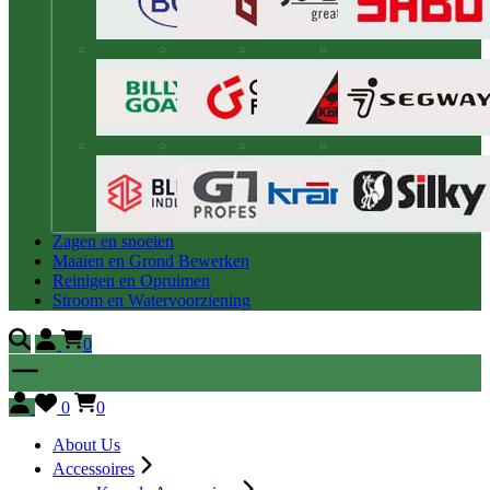
Zagen en snoeien
Maaien en Grond Bewerken
Reinigen en Opruimen
Stroom en Watervoorziening
0
0
0
About Us
Accessoires