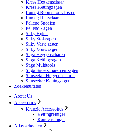
Kress Heggenschaar
Kress Kettingzagen
Lumag Boomstronk frezen
Lumag Hakselaars
Pellenc Snoeien
Pellenc Zagen
Silky Bijlen
Silky Stokzagen
Silky Vaste zagen
Silky Vouwzagen
Stiga Heggenscharen
Stiga Kettingzagen
Stiga Multitools
Stiga Snoeischaren en zagen
Sunseeker Heggenscharen
Sunseeker Kettingzagen
Zoekresultaten
About Us
Accessoires
Kranzle Accessoires
Kettingreiniger
Ronde reiniger
Atlas schoenen