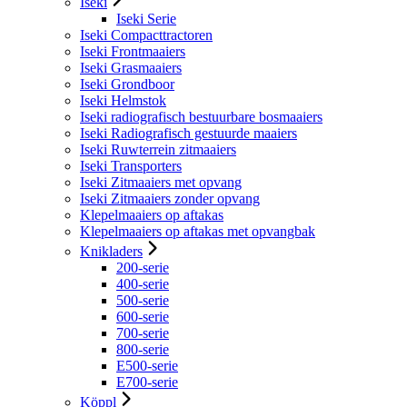
Iseki
Iseki Serie
Iseki Compacttractoren
Iseki Frontmaaiers
Iseki Grasmaaiers
Iseki Grondboor
Iseki Helmstok
Iseki radiografisch bestuurbare bosmaaiers
Iseki Radiografisch gestuurde maaiers
Iseki Ruwterrein zitmaaiers
Iseki Transporters
Iseki Zitmaaiers met opvang
Iseki Zitmaaiers zonder opvang
Klepelmaaiers op aftakas
Klepelmaaiers op aftakas met opvangbak
Knikladers
200-serie
400-serie
500-serie
600-serie
700-serie
800-serie
E500-serie
E700-serie
Köppl