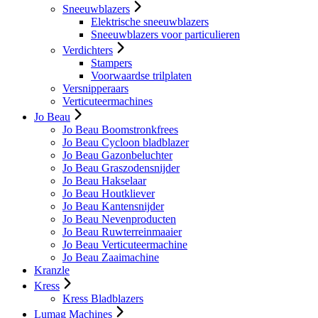
Sneeuwblazers
Elektrische sneeuwblazers
Sneeuwblazers voor particulieren
Verdichters
Stampers
Voorwaardse trilplaten
Versnipperaars
Verticuteermachines
Jo Beau
Jo Beau Boomstronkfrees
Jo Beau Cycloon bladblazer
Jo Beau Gazonbeluchter
Jo Beau Graszodensnijder
Jo Beau Hakselaar
Jo Beau Houtkliever
Jo Beau Kantensnijder
Jo Beau Nevenproducten
Jo Beau Ruwterreinmaaier
Jo Beau Verticuteermachine
Jo Beau Zaaimachine
Kranzle
Kress
Kress Bladblazers
Lumag Machines