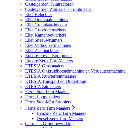
Castelgarden Tuintractoren
Castelgarden Zitmaaier / Frontmaaier
Eliet Beluchter
Eliet Doorzaaimachines
Eliet Granulaat-injector
Eliet Graszodenstekers
Eliet Kantenbewerkers
Eliet Sneeuwruimers
Eliet Verticuteermachines
Eliet Zaaimachines
Encore Power Equipment
Encore Zero Turn Maaiers
ETESIA Grasmaaiers
ETESIA Onkruidborstelmachine en Verticuteermachine
ETESIA Ruwterreinmaaiers
ETESIA Transport en Onderhoud
ETESIA Zitmaaiers
Ferris Stand-On Maaiers
Ferris Loopmaaiers
Ferris Stand-On Strooiers
Ferris Zero Turn Maaiers
Benzine Zero Turn Maaiers
Diesel Zero Turn Maaiers
Garmech Grondbewerking