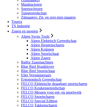
Grasmaaiers
Maaitractoren
Sneeuwfrezen
Tuingereedschap
Zitmaaiers: Zit- en zero-turn maaiers
Tourex
TS Industrie
Zagen en snoeien
Alpen Swiss Tools
Alpen Elektrisch Gereedschap
Alpen Heggenscharen
Alpen Knippen
Alpen Snoeischaar
Alpen Zagen
Balfor Zaagmachines
Blue Bird Houtklover
Blue Bird Snoeischaar
Eliet Versnipperaars
Ergonomisch Gereedschap
FELCO Elektrische draagbare snoeischaren
FELCO Keukengereedschap
FELCO Messen voor ent- en snoeiwerk
FELCO Snoeischaren
FELCO Special Edition
FELCO Takkenscharen