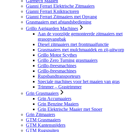
Garmech Maaien
Gianni Ferrari Elektrische Zitmaaiers
Gianni Ferrari Kniktractoren
Gianni Ferrari Zitmaaiers met Opvang
Grasmaaiers met afstandsbediening
Grillo Agrigarden Machines
Aan de voorzijde gemonteerde zitmaaiers met
grasopvangbak
Diesel zitmaaiers met frontmaaifunctie
Grasmaaiers met mulchmaaidek en zij-uitworp
Grillo Motor Scythes
Grillo Zero Turning grasmaaiers
Grillo-freesmachines
Grillo-freesmachines
Rupsbandtransporteurs
Speciale machines voor het maaien van gras
Trimmer – Grastrimmer
Grin Grasmaaiers
Grin Accumaaiers
Grin Benzine Maaiers
Grin Elektrische Maaier met Snoer
Grin Zitmaaiers
GTM Grasmaaiers
GTM Kantensnijders
GTM Rugspuiten