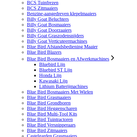
BCS Tuinfrezen
BCS Zitmaaiers
Benzine-aangedreven klepelmaaiers
Billy Goat Beluchters
Billy Goat Bosmaaiers
Billy Goat Doorzaaiers
Billy Goat Graszodensnijders
Billy Goat Verticuteermachines
Blue Bird Afstandsbediening Maaier
Blue Bird Blazers
Blue Bird Bosmaaiers en Afwerkmachines
Bluebird Lijn
Bluebird ST Lijn
Honda Lijn
Kawasaki Lijn
Lithium Batterijmachines
Blue Bird Bosmaaiers Met Wielen
Blue Bird Grasmaaiers
Blue Bird Grondboren
Blue Bird Heggenscharen
Blue Bird Multi-Tool Kits
Blue Bird Tuintractoren
Blue Bird Versnipperaars
Blue Bird Zitmaaiers
Castelgarden Grasmaaiers