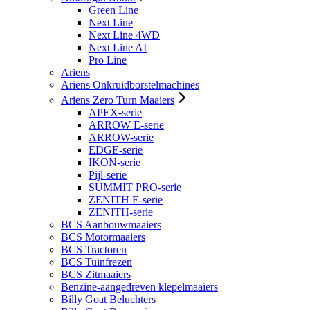
Green Line
Next Line
Next Line 4WD
Next Line AI
Pro Line
Ariens
Ariens Onkruidborstelmachines
Ariens Zero Turn Maaiers
APEX-serie
ARROW E-serie
ARROW-serie
EDGE-serie
IKON-serie
Pijl-serie
SUMMIT PRO-serie
ZENITH E-serie
ZENITH-serie
BCS Aanbouwmaaiers
BCS Motormaaiers
BCS Tractoren
BCS Tuinfrezen
BCS Zitmaaiers
Benzine-aangedreven klepelmaaiers
Billy Goat Beluchters