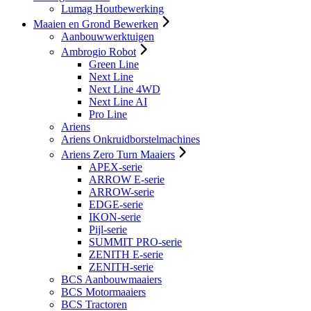
Lumag Houtbewerking
Maaien en Grond Bewerken
Aanbouwwerktuigen
Ambrogio Robot
Green Line
Next Line
Next Line 4WD
Next Line AI
Pro Line
Ariens
Ariens Onkruidborstelmachines
Ariens Zero Turn Maaiers
APEX-serie
ARROW E-serie
ARROW-serie
EDGE-serie
IKON-serie
Pijl-serie
SUMMIT PRO-serie
ZENITH E-serie
ZENITH-serie
BCS Aanbouwmaaiers
BCS Motormaaiers
BCS Tractoren