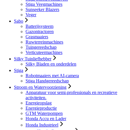
Stiga Veegmachines
Sunseeker Blazers
Veger
Sabo
Batterijsysteem
Gazontractoren
Grasmaaiers
Ruwterreinmachines
Tuingereedschap
Verticuteermachines
Silky Tuinliefhebber
Silky Bladen en onderdelen
Stiga
Robotmaaiers met AI-camera
Stiga Handgereedschap
Stroom en Watervoorziening
Apparatuur voor semi-professionals en recreatieve
activiteiten.
Energieopslag
Energieproductie
GTM Waterpompen
Honda Accu en Lader
Honda Industrieel