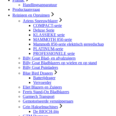
Pramac
Handlingsapparatuur
Productaanvraag
Reinigen en Opruimen
Ariens Sneeuwblazer
COMPACT-serie
Deluxe Serie
KLASSIEKE serie
MAMMOTH 850-serie
Mammoth 850-serie elektrisch gereedschap
PLATINUM-serie
PROFESSIONELE serie
Billy Goat Blad- en afvalzuigers
Billy Goat Bladblazers op wielen en op stand
Billy Goat Puinladers
Blue Bird Dragers
Batterijdrager
Vervoerder
Eliet Blazers en Zuigers
Ferris Stand-On Bladblazers
Garmech Transport
Gemotoriseerde versnipperaars
Grin Hakselmachines
De BIOCH-lijn