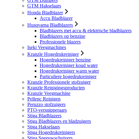
GTM Dumpers
GTM Hakselaars
Honda Bladblazer
Accu Bladblazer
Husqvarna Bladblazers
Bladblazers met accu & elektrische bladblazers
Bladblazers op benzine
Professionele blazers
Iseki Veegmachines
Kranzle Hogedrukreiniger
Hogedrukreiniger benzine
Hogedrukreiniger koud water
Hogedrukreiniger warm water
Particuliere hogedrukreiniger
Kranzle Professionele stofzuiger
Kranzle Reinigingsproducten
Kranzle Veegmachine
Pellenc Reinigen
Peruzzo stofzuigers
PTO-versnipperaars
Stiga Bladblazers
Stiga Bladblazers en bladzuigers
Stiga Hakselaars
Stiga Hogedrukreinigers
Stiga Sneeuwschuivers