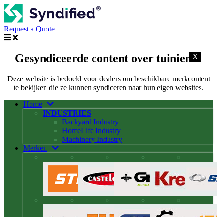
Request a Quote
Gesyndiceerde content over tuinieren
X
Deze website is bedoeld voor dealers om beschikbare merkcontent
te bekijken die ze kunnen syndiceren naar hun eigen websites.
Home
INDUSTRIES
Backyard Industry
HomeLife Industry
Machinery Industry
Merken