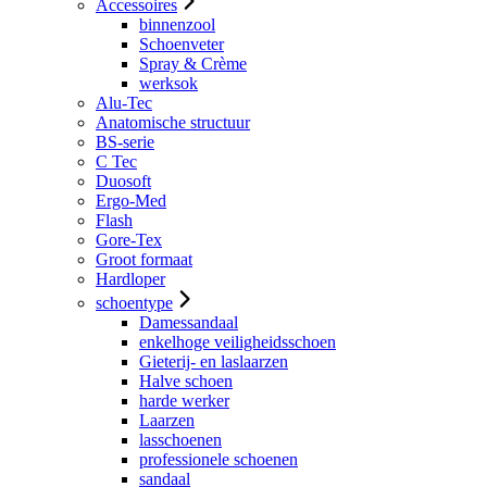
Accessoires
binnenzool
Schoenveter
Spray & Crème
werksok
Alu-Tec
Anatomische structuur
BS-serie
C Tec
Duosoft
Ergo-Med
Flash
Gore-Tex
Groot formaat
Hardloper
schoentype
Damessandaal
enkelhoge veiligheidsschoen
Gieterij- en laslaarzen
Halve schoen
harde werker
Laarzen
lasschoenen
professionele schoenen
sandaal