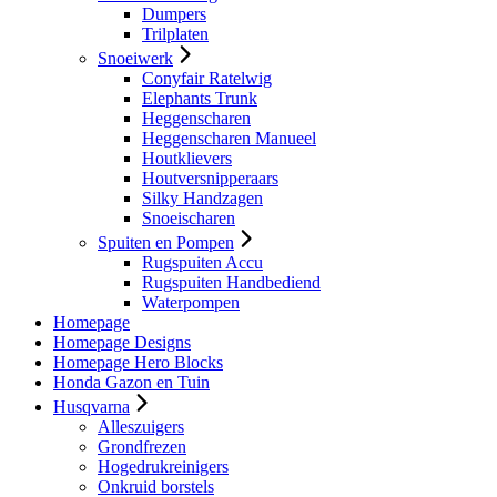
Dumpers
Trilplaten
Snoeiwerk
Conyfair Ratelwig
Elephants Trunk
Heggenscharen
Heggenscharen Manueel
Houtklievers
Houtversnipperaars
Silky Handzagen
Snoeischaren
Spuiten en Pompen
Rugspuiten Accu
Rugspuiten Handbediend
Waterpompen
Homepage
Homepage Designs
Homepage Hero Blocks
Honda Gazon en Tuin
Husqvarna
Alleszuigers
Grondfrezen
Hogedrukreinigers
Onkruid borstels