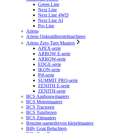
Green Line
Next Line
Next Line 4WD
Next Line AI
Pro Line
Ariens
Ariens Onkruidborstelmachines
Ariens Zero Turn Maaiers
APEX-serie
ARROW E-serie
ARROW-serie
EDGE-serie
IKON-serie
Pijl-serie
SUMMIT PRO-serie
ZENITH E-serie
ZENITH-serie
BCS Aanbouwmaaiers
BCS Motormaaiers
BCS Tractoren
BCS Tuinfrezen
BCS Zitmaaiers
Benzine-aangedreven klepelmaaiers
Billy Goat Beluchters