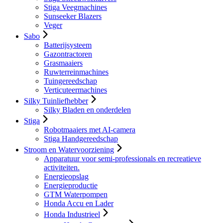
Stiga Veegmachines
Sunseeker Blazers
Veger
Sabo
Batterijsysteem
Gazontractoren
Grasmaaiers
Ruwterreinmachines
Tuingereedschap
Verticuteermachines
Silky Tuinliefhebber
Silky Bladen en onderdelen
Stiga
Robotmaaiers met AI-camera
Stiga Handgereedschap
Stroom en Watervoorziening
Apparatuur voor semi-professionals en recreatieve
activiteiten.
Energieopslag
Energieproductie
GTM Waterpompen
Honda Accu en Lader
Honda Industrieel