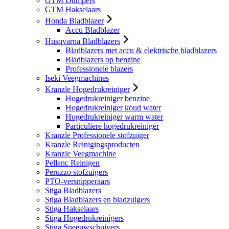
GTM Dumpers
GTM Hakselaars
Honda Bladblazer
Accu Bladblazer
Husqvarna Bladblazers
Bladblazers met accu & elektrische bladblazers
Bladblazers op benzine
Professionele blazers
Iseki Veegmachines
Kranzle Hogedrukreiniger
Hogedrukreiniger benzine
Hogedrukreiniger koud water
Hogedrukreiniger warm water
Particuliere hogedrukreiniger
Kranzle Professionele stofzuiger
Kranzle Reinigingsproducten
Kranzle Veegmachine
Pellenc Reinigen
Peruzzo stofzuigers
PTO-versnipperaars
Stiga Bladblazers
Stiga Bladblazers en bladzuigers
Stiga Hakselaars
Stiga Hogedrukreinigers
Stiga Sneeuwschuivers