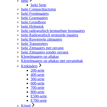
Iseki
Iseki Serie
Iseki Compacttractoren
Iseki Frontmaaiers
Iseki Grasmaaiers
Iseki Grondboor
Iseki Helmstok
Iseki radiografisch bestuurbare bosmaaiers
Iseki Radiografisch gestuurde maaiers
Iseki Ruwterrein zitmaaiers
Iseki Transporters
Iseki Zitmaaiers met opvang
Iseki Zitmaaiers zonder opvang
Klepelmaaiers op aftakas
Klepelmaaiers op aftakas met opvangbak
Knikladers
200-serie
400-serie
500-serie
600-serie
700-serie
800-serie
E500-serie
E700-serie
Köppl