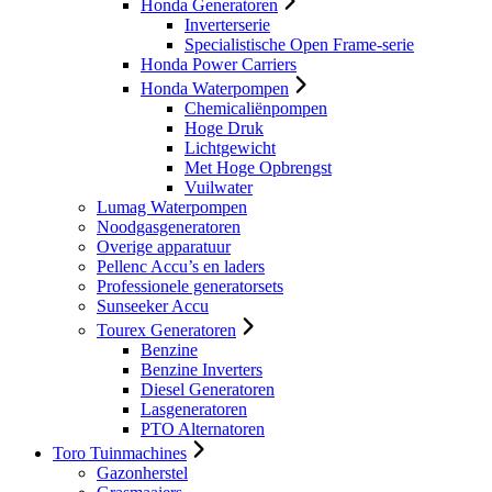
Honda Generatoren
Inverterserie
Specialistische Open Frame-serie
Honda Power Carriers
Honda Waterpompen
Chemicaliënpompen
Hoge Druk
Lichtgewicht
Met Hoge Opbrengst
Vuilwater
Lumag Waterpompen
Noodgasgeneratoren
Overige apparatuur
Pellenc Accu’s en laders
Professionele generatorsets
Sunseeker Accu
Tourex Generatoren
Benzine
Benzine Inverters
Diesel Generatoren
Lasgeneratoren
PTO Alternatoren
Toro Tuinmachines
Gazonherstel