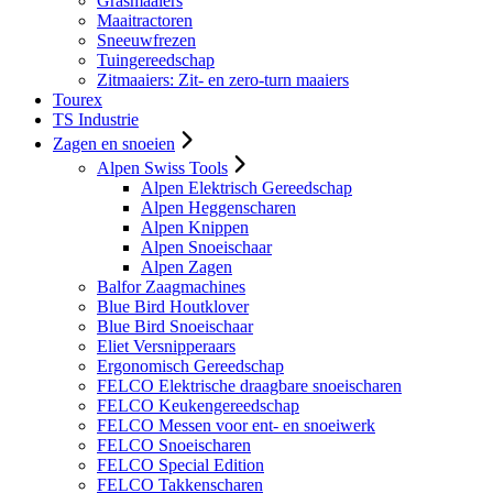
Grasmaaiers
Maaitractoren
Sneeuwfrezen
Tuingereedschap
Zitmaaiers: Zit- en zero-turn maaiers
Tourex
TS Industrie
Zagen en snoeien
Alpen Swiss Tools
Alpen Elektrisch Gereedschap
Alpen Heggenscharen
Alpen Knippen
Alpen Snoeischaar
Alpen Zagen
Balfor Zaagmachines
Blue Bird Houtklover
Blue Bird Snoeischaar
Eliet Versnipperaars
Ergonomisch Gereedschap
FELCO Elektrische draagbare snoeischaren
FELCO Keukengereedschap
FELCO Messen voor ent- en snoeiwerk
FELCO Snoeischaren
FELCO Special Edition
FELCO Takkenscharen