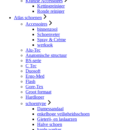
Kranzle Accessoires
Kettingreiniger
Ronde reiniger
Atlas schoenen
Accessoires
binnenzool
Schoenveter
Spray & Crème
werksok
Alu-Tec
Anatomische structuur
BS-serie
C Tec
Duosoft
Ergo-Med
Flash
Gore-Tex
Groot formaat
Hardloper
schoentype
Damessandaal
enkelhoge veiligheidsschoen
Gieterij- en laslaarzen
Halve schoen
harde werker