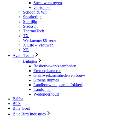
Sneeuw en regen
verstoppen
Schoon & Wit
Sneakerlijn
Sportlijn
Stadsstijl
ThermoTech
TX
Werknemer 09-serie
X Life – Vrouwen
XR
Avant Tecno
Bijlagen
Bosbouwwerkzaamheden
Emmer, hanteren
Graafwerkzaamheden en bouw
Groene ruimtes
Landbouw en paardenfokkerij
Landschap
Wegonderhoud
Balfor
BCS
Billy Goat
Blue Bird Industries