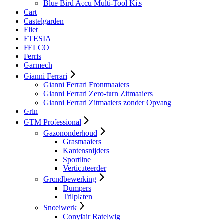
Blue Bird Accu Multi-Tool Kits
Cart
Castelgarden
Eliet
ETESIA
FELCO
Ferris
Garmech
Gianni Ferrari
Gianni Ferrari Frontmaaiers
Gianni Ferrari Zero-turn Zitmaaiers
Gianni Ferrari Zitmaaiers zonder Opvang
Grin
GTM Professional
Gazononderhoud
Grasmaaiers
Kantensnijders
Sportline
Verticuteerder
Grondbewerking
Dumpers
Trilplaten
Snoeiwerk
Conyfair Ratelwig