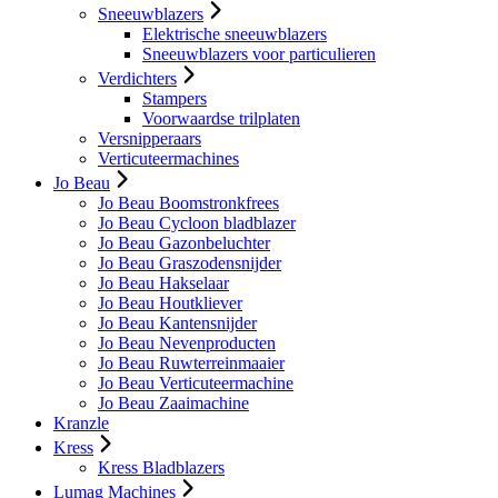
Sneeuwblazers
Elektrische sneeuwblazers
Sneeuwblazers voor particulieren
Verdichters
Stampers
Voorwaardse trilplaten
Versnipperaars
Verticuteermachines
Jo Beau
Jo Beau Boomstronkfrees
Jo Beau Cycloon bladblazer
Jo Beau Gazonbeluchter
Jo Beau Graszodensnijder
Jo Beau Hakselaar
Jo Beau Houtkliever
Jo Beau Kantensnijder
Jo Beau Nevenproducten
Jo Beau Ruwterreinmaaier
Jo Beau Verticuteermachine
Jo Beau Zaaimachine
Kranzle
Kress
Kress Bladblazers
Lumag Machines