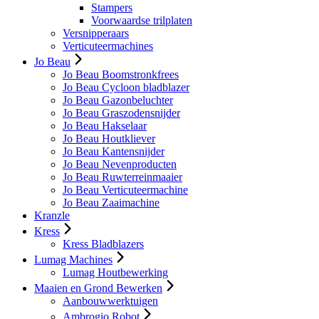
Stampers
Voorwaardse trilplaten
Versnipperaars
Verticuteermachines
Jo Beau
Jo Beau Boomstronkfrees
Jo Beau Cycloon bladblazer
Jo Beau Gazonbeluchter
Jo Beau Graszodensnijder
Jo Beau Hakselaar
Jo Beau Houtkliever
Jo Beau Kantensnijder
Jo Beau Nevenproducten
Jo Beau Ruwterreinmaaier
Jo Beau Verticuteermachine
Jo Beau Zaaimachine
Kranzle
Kress
Kress Bladblazers
Lumag Machines
Lumag Houtbewerking
Maaien en Grond Bewerken
Aanbouwwerktuigen
Ambrogio Robot