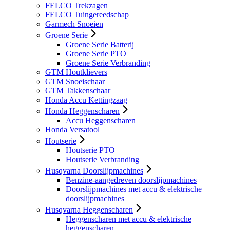
FELCO Trekzagen
FELCO Tuingereedschap
Garmech Snoeien
Groene Serie
Groene Serie Batterij
Groene Serie PTO
Groene Serie Verbranding
GTM Houtklievers
GTM Snoeischaar
GTM Takkenschaar
Honda Accu Kettingzaag
Honda Heggenscharen
Accu Heggenscharen
Honda Versatool
Houtserie
Houtserie PTO
Houtserie Verbranding
Husqvarna Doorslijpmachines
Benzine-aangedreven doorslijpmachines
Doorslijpmachines met accu & elektrische
doorslijpmachines
Husqvarna Heggenscharen
Heggenscharen met accu & elektrische
heggenscharen