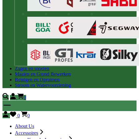
Zagen en snoeien
Maaien en Grond Bewerken
Reinigen en Opruimen
Stroom en Watervoorziening
0
0
0
About Us
Accessoires