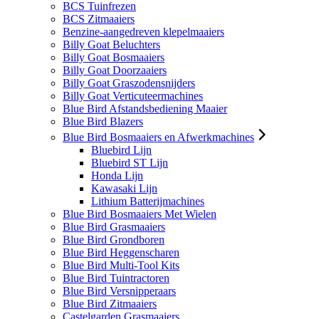
BCS Tuinfrezen
BCS Zitmaaiers
Benzine-aangedreven klepelmaaiers
Billy Goat Beluchters
Billy Goat Bosmaaiers
Billy Goat Doorzaaiers
Billy Goat Graszodensnijders
Billy Goat Verticuteermachines
Blue Bird Afstandsbediening Maaier
Blue Bird Blazers
Blue Bird Bosmaaiers en Afwerkmachines
Bluebird Lijn
Bluebird ST Lijn
Honda Lijn
Kawasaki Lijn
Lithium Batterijmachines
Blue Bird Bosmaaiers Met Wielen
Blue Bird Grasmaaiers
Blue Bird Grondboren
Blue Bird Heggenscharen
Blue Bird Multi-Tool Kits
Blue Bird Tuintractoren
Blue Bird Versnipperaars
Blue Bird Zitmaaiers
Castelgarden Grasmaaiers