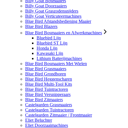
Billy Goat Bosmaaiers
Billy Goat Doorzaaiers
Billy Goat Graszodensnijders
Billy Goat Verticuteermachines
Blue Bird Afstandsbediening Maaier
Blue Bird Blazers
Blue Bird Bosmaaiers en Afwerkmachines
Bluebird Lijn
Bluebird ST Lijn
Honda Lijn
Kawasaki Lijn
Lithium Batterijmachines
Blue Bird Bosmaaiers Met Wielen
Blue Bird Grasmaaiers
Blue Bird Grondboren
Blue Bird Heggenscharen
Blue Bird Multi-Tool Kits
Blue Bird Tuintractoren
Blue Bird Versnipperaars
Blue Bird Zitmaaiers
Castelgarden Grasmaaiers
Castelgarden Tuintractoren
Castelgarden Zitmaaier / Frontmaaier
Eliet Beluchter
Eliet Doorzaaimachines