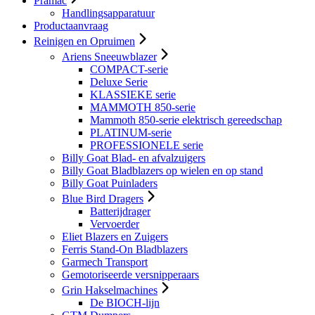
Pramac
Handlingsapparatuur
Productaanvraag
Reinigen en Opruimen
Ariens Sneeuwblazer
COMPACT-serie
Deluxe Serie
KLASSIEKE serie
MAMMOTH 850-serie
Mammoth 850-serie elektrisch gereedschap
PLATINUM-serie
PROFESSIONELE serie
Billy Goat Blad- en afvalzuigers
Billy Goat Bladblazers op wielen en op stand
Billy Goat Puinladers
Blue Bird Dragers
Batterijdrager
Vervoerder
Eliet Blazers en Zuigers
Ferris Stand-On Bladblazers
Garmech Transport
Gemotoriseerde versnipperaars
Grin Hakselmachines
De BIOCH-lijn