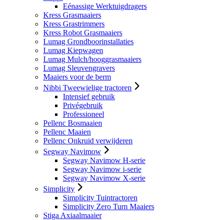
Eénassige Werktuigdragers
Kress Grasmaaiers
Kress Grastrimmers
Kress Robot Grasmaaiers
Lumag Grondboorinstallaties
Lumag Kiepwagen
Lumag Mulch/hooggrasmaaiers
Lumag Sleuvengravers
Maaiers voor de berm
Nibbi Tweewielige tractoren
Intensief gebruik
Privégebruik
Professioneel
Pellenc Bosmaaien
Pellenc Maaien
Pellenc Onkruid verwijderen
Segway Navimow
Segway Navimow H-serie
Segway Navimow i-serie
Segway Navimow X-serie
Simplicity
Simplicity Tuintractoren
Simplicity Zero Turn Maaiers
Stiga Axiaalmaaier