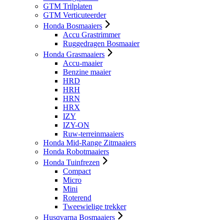
GTM Trilplaten
GTM Verticuteerder
Honda Bosmaaiers
Accu Grastrimmer
Ruggedragen Bosmaaier
Honda Grasmaaiers
Accu-maaier
Benzine maaier
HRD
HRH
HRN
HRX
IZY
IZY-ON
Ruw-terreinmaaiers
Honda Mid-Range Zitmaaiers
Honda Robotmaaiers
Honda Tuinfrezen
Compact
Micro
Mini
Roterend
Tweewielige trekker
Husqvarna Bosmaaiers