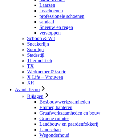
Laarzen
lasschoenen
professionele schoenen
sandaal
Sneeuw en regen
verstoppen
Schoon & Wit
Sneakerlijn
Sportlijn
Stadsstijl
ThermoTech
TX
Werknemer 09-serie
X Life – Vrouwen
XR
Avant Tecno
Bijlagen
Bosbouwwerkzaamheden
Emmer, hanteren
Graafwerkzaamheden en bouw
Groene ruimtes
Landbouw en paardenfokkerij
Landschap
Wegonderhoud