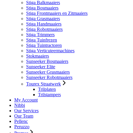
Stiga Balkmaaiers
Stiga Bosmaaiers
Stiga Frontmaaiers en Zitmaaiers
Stiga Grasmaaiers
Stiga Handmaaiers
Stiga Robotmaaiers
Stiga Trimmers
Stiga Tuinfrezen
Stiga Tuintractoren
Stiga Verticuteermachines
Stokmaaiers
Sunseeker Bosmaaiers
Sunseeker Elite
Sunseeker Grasmaaiers
Sunseeker Robotmaaiers
Tourex Straatwerk
Trilplaten
Trilstampers
My Account
Nibbi
Our Services
Our Team
Pellenc
Peruzzo