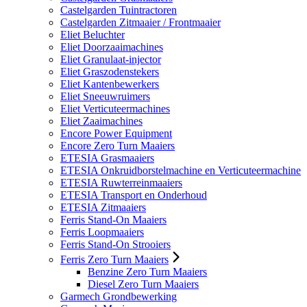
Castelgarden Tuintractoren
Castelgarden Zitmaaier / Frontmaaier
Eliet Beluchter
Eliet Doorzaaimachines
Eliet Granulaat-injector
Eliet Graszodenstekers
Eliet Kantenbewerkers
Eliet Sneeuwruimers
Eliet Verticuteermachines
Eliet Zaaimachines
Encore Power Equipment
Encore Zero Turn Maaiers
ETESIA Grasmaaiers
ETESIA Onkruidborstelmachine en Verticuteermachine
ETESIA Ruwterreinmaaiers
ETESIA Transport en Onderhoud
ETESIA Zitmaaiers
Ferris Stand-On Maaiers
Ferris Loopmaaiers
Ferris Stand-On Strooiers
Ferris Zero Turn Maaiers
Benzine Zero Turn Maaiers
Diesel Zero Turn Maaiers
Garmech Grondbewerking