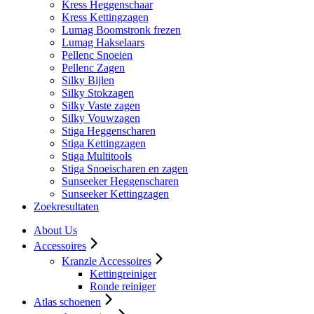
Kress Heggenschaar
Kress Kettingzagen
Lumag Boomstronk frezen
Lumag Hakselaars
Pellenc Snoeien
Pellenc Zagen
Silky Bijlen
Silky Stokzagen
Silky Vaste zagen
Silky Vouwzagen
Stiga Heggenscharen
Stiga Kettingzagen
Stiga Multitools
Stiga Snoeischaren en zagen
Sunseeker Heggenscharen
Sunseeker Kettingzagen
Zoekresultaten
About Us
Accessoires
Kranzle Accessoires
Kettingreiniger
Ronde reiniger
Atlas schoenen