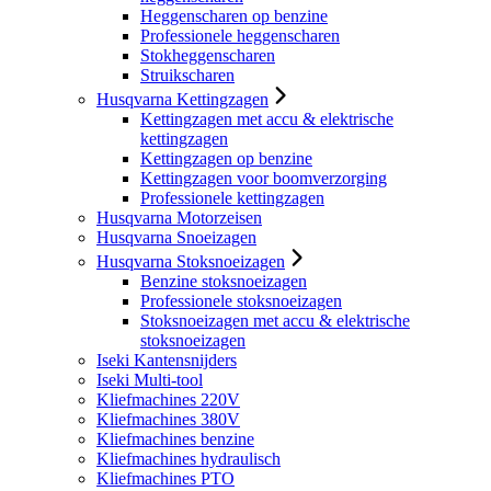
Heggenscharen op benzine
Professionele heggenscharen
Stokheggenscharen
Struikscharen
Husqvarna Kettingzagen
Kettingzagen met accu & elektrische
kettingzagen
Kettingzagen op benzine
Kettingzagen voor boomverzorging
Professionele kettingzagen
Husqvarna Motorzeisen
Husqvarna Snoeizagen
Husqvarna Stoksnoeizagen
Benzine stoksnoeizagen
Professionele stoksnoeizagen
Stoksnoeizagen met accu & elektrische
stoksnoeizagen
Iseki Kantensnijders
Iseki Multi-tool
Kliefmachines 220V
Kliefmachines 380V
Kliefmachines benzine
Kliefmachines hydraulisch
Kliefmachines PTO