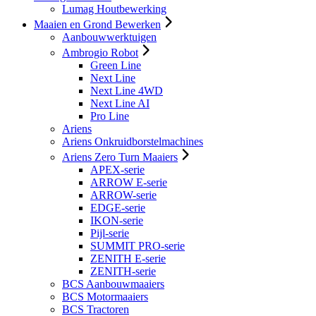
Lumag Houtbewerking
Maaien en Grond Bewerken
Aanbouwwerktuigen
Ambrogio Robot
Green Line
Next Line
Next Line 4WD
Next Line AI
Pro Line
Ariens
Ariens Onkruidborstelmachines
Ariens Zero Turn Maaiers
APEX-serie
ARROW E-serie
ARROW-serie
EDGE-serie
IKON-serie
Pijl-serie
SUMMIT PRO-serie
ZENITH E-serie
ZENITH-serie
BCS Aanbouwmaaiers
BCS Motormaaiers
BCS Tractoren