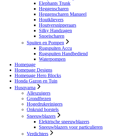
Elephants Trunk
Heggenscharen
Heggenscharen Manueel
Houtklievers
Houtversnipperaars
Silky Handzagen
Snoeischaren
Spuiten en Pompen
Rugspuiten Accu
Rugspuiten Handbediend
Waterpompen
Homepage
Homepage Designs
Homepage Hero Blocks
Honda Gazon en Tuin
Husqvarna
Alleszuigers
Grondfrezen
Hogedrukreinigers
Onkruid borstels
Sneeuwblazers
Elektrische sneeuwblazers
Sneeuwblazers voor particulieren
Verdichters