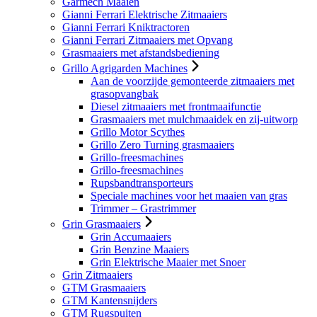
Garmech Maaien
Gianni Ferrari Elektrische Zitmaaiers
Gianni Ferrari Kniktractoren
Gianni Ferrari Zitmaaiers met Opvang
Grasmaaiers met afstandsbediening
Grillo Agrigarden Machines
Aan de voorzijde gemonteerde zitmaaiers met
grasopvangbak
Diesel zitmaaiers met frontmaaifunctie
Grasmaaiers met mulchmaaidek en zij-uitworp
Grillo Motor Scythes
Grillo Zero Turning grasmaaiers
Grillo-freesmachines
Grillo-freesmachines
Rupsbandtransporteurs
Speciale machines voor het maaien van gras
Trimmer – Grastrimmer
Grin Grasmaaiers
Grin Accumaaiers
Grin Benzine Maaiers
Grin Elektrische Maaier met Snoer
Grin Zitmaaiers
GTM Grasmaaiers
GTM Kantensnijders
GTM Rugspuiten