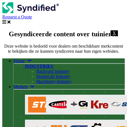
Request a Quote
Gesyndiceerde content over tuinieren
X
Deze website is bedoeld voor dealers om beschikbare merkcontent
te bekijken die ze kunnen syndiceren naar hun eigen websites.
Home
INDUSTRIES
Backyard Industry
HomeLife Industry
Machinery Industry
Merken