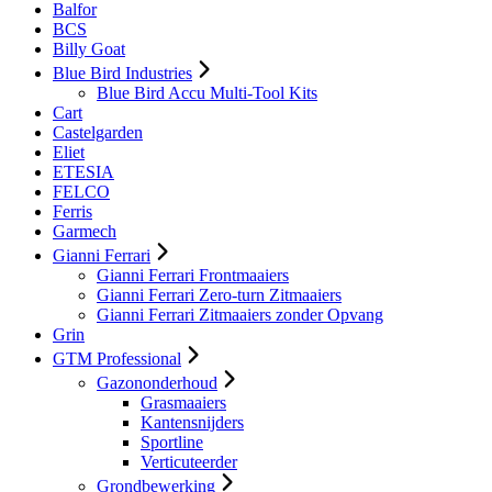
Balfor
BCS
Billy Goat
Blue Bird Industries
Blue Bird Accu Multi-Tool Kits
Cart
Castelgarden
Eliet
ETESIA
FELCO
Ferris
Garmech
Gianni Ferrari
Gianni Ferrari Frontmaaiers
Gianni Ferrari Zero-turn Zitmaaiers
Gianni Ferrari Zitmaaiers zonder Opvang
Grin
GTM Professional
Gazononderhoud
Grasmaaiers
Kantensnijders
Sportline
Verticuteerder
Grondbewerking